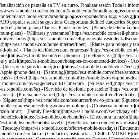
s://es.t-mobile.com/coverage/satellite-phone-service) - [Zonas rurales y pequeños pueblos](https://es.t-mobile.com/coverage/small-towns-rural-areas) - [Prueba nuestra red](https://es.t-mobile.com/offers/free-trial) - [Noticias sobre 5G](https://es.t-mobile.com/news/category/network) - [Internet residencial](https://es.t-mobile.com/home-internet/eligibility) - [Síguenos](https://es.t-mobile.com/resources/how-to-join-us) Síguenos - Cámbiate a T-Mobile - [Cómo cambiarte](https://es.t-mobile.com/resources/how-to-join-us) - [Trae tu teléfono](https://es.t-mobile.com/resources/bring-your-own-phone) - [Conserva tu número](https://es.t-mobile.com/resources/keep-your-number) - [Cámbiate y quédatelo](https://es.t-mobile.com/switch/keep-phone-switch-from-verizon-or-att) - [Family Freedom](https://es.t-mobile.com/switch/pay-off-carrier-etf-phone-deal) - [Prueba nuestra red](https://es.t-mobile.com/offers/free-trial) - Beneficios para clientes - [Ver todos los beneficios](https://es.t-mobile.com/benefits) - [Encuentra tu razón](https://es.t-mobile.com/membership) - [Televisión y streaming](https://es.t-mobile.com/tv-streaming) - [Beneficios para viajes](https://es.t-mobile.com/benefits/travel) - [Beneficios para conciertos y música](https://es.t-mobile.com/benefits/music-deals) - [Bloquea llamadas fraudulentas](https://es.t-mobile.com/benefits/scam-shield) - [T-Mobile Tuesdays](https://es.t-mobile.com/offers/t-mobile-tuesdays) [Encuentra una tienda](https://es.t-mobile.com/stores/locator?INTNAV=tNav%3AStoreLocator) [Contacto y asistencia](https://es.t-mobile.com/contact-us) Contacto y asistencia - [1-800-T-MOBILE](tel:1-800-866-2453) - [Revisar un pedido](https://es.t-mobile.com/orders/order-status) - [Ayuda y asistencia](https://es.t-mobile.com/support) - Comparte la pantalla con un Experto [Carrito](https://es.t-mobile.com/cart) Buscar Buscar Enviar término de búsqueda Cerrar la búsqueda RECENT SEARCHES0 recent searches POPULAR0 popular search suggestions Categoríasundefined categories Sugerencias0 search suggestions TOP SUGGESTIONS - [](https://es.t-mobile.com) undefined top suggestions Mi cuenta [Ingresar](https://es.t-mobile.com/account/dashboard) [Volver a mi cuenta](https://es.t-mobile.com/account/dashboard) - [Pagar factura](https://es.t-mobile.com/bill/summary) - [Agregar](https://es.t-mobile.com/commerce/device-intent?INTNAV=tNav%3AMyAccount%3AAddALine) - [Actualizar](https://es.t-mobile.com/purchase/shop) - [Revisar un pedido](https://es.t-mobile.com/orders/check-order) - [Pregunta a la comunidad](https://es.t-mobile.com/community/?INTNAV=tNav%3AMyAccount%3ACommunity) más de T-Mobile - [Wireless (Móvil)](https://es.t-mobile.com/) - [Empresas](https://es.t-mobile.com/business) - [Prepagado](https://es.prepaid.t-mobile.com/home) - [Internet](https://es.t-mobile.com/home-internet) Legal - [Aviso de Privacidad](https://es.t-mobile.com/privacy-center/our-practices/privacy-policy) - [No venda, ni comparta mis Datos Personales](https://es.t-mobile.com/dns?Brand=Magenta&Site=Sell_Web&Origin_URL=https%3A%2F%2Fwww.t-mobile.com) - [Centro de Privacidad](https://es.t-mobile.com/privacy-center) [](https://es.t-mobile.com) ## Los teléfonos 5G más nuevos en la mejor red 5G de la historia. Accede a la red 5G más grande y rápida del país con todos nues