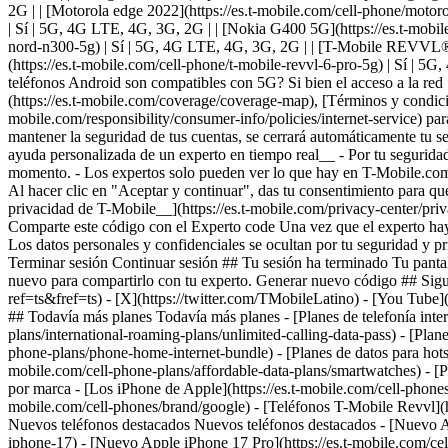
## Todavía más planes Todavía más planes - [Planes de telefonía intern
plans/international-roaming-plans/unlimited-calling-data-pass) - [Plane
phone-plans/phone-home-internet-bundle) - [Planes de datos para hotspot
mobile.com/cell-phone-plans/affordable-data-plans/smartwatches) - [P
por marca - [Los iPhone de Apple](https://es.t-mobile.com/cell-phones
mobile.com/cell-phones/brand/google) - [Teléfonos T-Mobile Revvl](ht
Nuevos teléfonos destacados Nuevos teléfonos destacados - [Nuevo App
iphone-17) - [Nuevo Apple iPhone 17 Pro](https://es.t-mobile.com/c