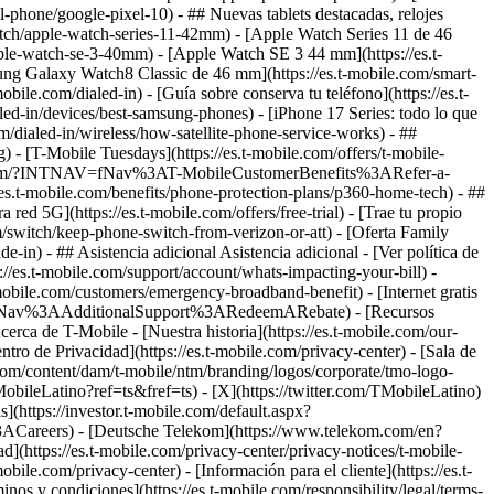
-phone/google-pixel-10) - ## Nuevas tablets destacadas, relojes
watch/apple-watch-series-11-42mm) - [Apple Watch Series 11 de 46
ple-watch-se-3-40mm) - [Apple Watch SE 3 44 mm](https://es.t-
ung Galaxy Watch8 Classic de 46 mm](https://es.t-mobile.com/smart-
ile.com/dialed-in) - [Guía sobre conserva tu teléfono](https://es.t-
ed-in/devices/best-samsung-phones) - [iPhone 17 Series: todo lo que
com/dialed-in/wireless/how-satellite-phone-service-works) - ##
) - [T-Mobile Tuesdays](https://es.t-mobile.com/offers/t-mobile-
t-mobile.com/?INTNAV=fNav%3AT-MobileCustomerBenefits%3ARefer-a-
//es.t-mobile.com/benefits/phone-protection-plans/p360-home-tech) - ##
ed 5G](https://es.t-mobile.com/offers/free-trial) - [Trae tu propio
/switch/keep-phone-switch-from-verizon-or-att) - [Oferta Family
e-in) - ## Asistencia adicional Asistencia adicional - [Ver política de
ps://es.t-mobile.com/support/account/whats-impacting-your-bill) -
mobile.com/customers/emergency-broadband-benefit) - [Internet gratis
NTNAV=fNav%3AAdditionalSupport%3ARedeemARebate) - [Recursos
rca de T-Mobile - [Nuestra historia](https://es.t-mobile.com/our-
e Privacidad](https://es.t-mobile.com/privacy-center) - [Sala de
le.com/content/dam/t-mobile/ntm/branding/logos/corporate/tmo-logo-
obileLatino?ref=ts&fref=ts) - [X](https://twitter.com/TMobileLatino)
s](https://investor.t-mobile.com/default.aspx?
ACareers) - [Deutsche Telekom](https://www.telekom.com/en?
ad](https://es.t-mobile.com/privacy-center/privacy-notices/t-mobile-
le.com/privacy-center) - [Información para el cliente](https://es.t-
inos y condiciones](https://es.t-mobile.com/responsibility/legal/terms-