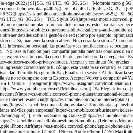
acional](https://es.t-mobile.com/cell-phone-plans/international-roaming-
s de Internet residencial](https://es.t-mobile.com/home-internet/plans) -
s](https://es.t-mobile.com/cell-phone-plans/affordable-data-plans/hotspot
lanes móviles para empresas](https://es.t-mobile.com/business/wireles
/brand/apple) - [Teléfonos Samsung Galaxy](https://es.t-mobile.com/cel
tps://es.t-mobile.com/cell-phones/brand/t-mobile) - [Teléfonos Motorol
le iPhone Air](https://es.t-mobile.com/cell-phone/apple-iphone-air) -
ell-phone/apple-iphone-17-pro) - [Nuevo Apple iPhone 17 Pro Max](htt