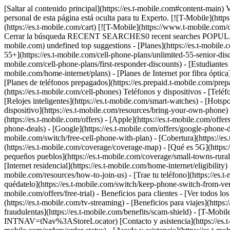
[Saltar al contenido principal](https://es.t-mobile.com#content-main) Visualización de pantalla en TV en curso. Finalizar sesión Toda la información de esta página está oculta para tu Experto. Toda la información personal de esta página está oculta para tu Experto. [![T-Mobile](https://www.t-mobile.com/content/dam/t-mobile/ntm/branding/logos/corporate/tmo-logo-v4.svg)](https://es.t-mobile.com/) Ingresar [Carrito](https://es.t-mobile.com/cart) [![T-Mobile](https://www.t-mobile.com/content/dam/t-mobile/ntm/branding/logos/corporate/tmo-logo-v4.svg)](https://es.t-mobile.com/) Buscar Buscar Enviar término de búsqueda Cerrar la búsqueda RECENT SEARCHES0 recent searches POPULAR0 popular search suggestions Categoríasundefined categories Sugerencias0 search suggestions TOP SUGGESTIONS - [](https://es.t-mobile.com) undefined top suggestions - [Planes](https://es.t-mobile.com/cell-phone-plans) Planes - Planes móviles - [Planes de telefonía ilimitados](https://es.t-mobile.com/cell-phone-plans) - [Unlimited Age 55+](https://es.t-mobile.com/cell-phone-plans/unlimited-55-senior-discount-plans) - [Militares y veteranos](https://es.t-mobile.com/cell-phone-plans/military-discount-plans) - [First Responder](https://es.t-mobile.com/cell-phone-plans/first-responder-discounts) - [Estudiantes universitarios](https://es.t-mobile.com/cell-phone-plans/student-discounts) - Otros planes - [Planes de Internet 5G residencial](https://es.t-mobile.com/home-internet/plans) - [Planes de Internet por fibra óptica](https://es.t-mobile.com/home-internet/fiber) - [Planes para relojes y tablets](https://es.t-mobile.com/cell-phone-plans/affordable-data-plans) - [Planes de teléfonos prepagados](https://es.prepaid.t-mobile.com/prepaid-plans) - [Planes telefónicos para empresas](https://es.t-mobile.com/business/wireless-business-plans) - [Teléfonos y dispositivos](https://es.t-mobile.com/cell-phones) Teléfonos y dispositivos - [Teléfonos](https://es.t-mobile.com/cell-phones) - [Teléfonos 5G](https://es.t-mobile.com/5g/phones) - [Tablets](https://es.t-mobile.com/tablets) - [Relojes inteligentes](https://es.t-mobile.com/smart-watches) - [Hotspots y más](https://es.t-mobile.com/hotspots-iot-connected-devices) - [Accesorios](https://es.t-mobile.com/accessories) - [Trae tu propio dispositivo](https://es.t-mobile.com/resources/bring-your-own-phone) - [Ideas de regalos tecnológicos](https://es.t-mobile.com/devices/tech-gifts) - [Ofertas](https://es.t-mobile.com/offers) Ofertas - [Ver ofertas](https://es.t-mobile.com/offers) - [Apple](https://es.t-mobile.com/offers/apple-iphone-deals) - [Samsung](https://es.t-mobile.com/offers/samsung-phone-deals) - [Motorola](https://es.t-mobile.com/offers/motorola-phone-deals) - [Google](https://es.t-mobile.com/offers/google-phone-deals) - [Revvl](https://es.t-mobile.com/offers/t-mobile-revvl-phone-deals) - [Teléfonos gratis y con cero de pago inicial](https://es.t-mobile.com/switch/free-cell-phone-with-plan) - [Cobertura](https://es.t-mobile.com/coverage/network) Cobertura - [Nuestra red](https://es.t-mobile.com/coverage/network) - [Mapa de cobertura 4G y 5G](https://es.t-mobile.com/coverage/coverage-map) - [Qué es 5G](https://es.t-mobile.com/5g) - [Servicio de telefonía por satélite](http