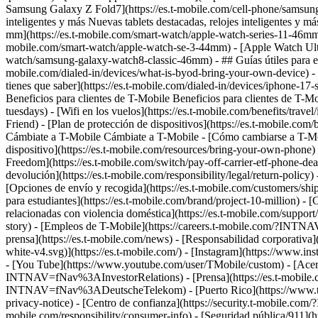
Samsung Galaxy Z Fold7](https://es.t-mobile.com/cell-phone/samsung-g
inteligentes y más Nuevas tablets destacadas, relojes inteligentes y
mm](https://es.t-mobile.com/smart-watch/apple-watch-series-11-46mm
mobile.com/smart-watch/apple-watch-se-3-44mm) - [Apple Watch Ultra
watch/samsung-galaxy-watch8-classic-46mm) - ## Guías útiles para el co
mobile.com/dialed-in/devices/what-is-byod-bring-your-own-device) - 
tienes que saber](https://es.t-mobile.com/dialed-in/devices/iphone-17-s
Beneficios para clientes de T-Mobile Beneficios para clientes de T-Mo
tuesdays) - [Wifi en los vuelos](https://es.t-mobile.com/benefits/t
Friend) - [Plan de protección de dispositivos](https://es.t-mobile.co
Cámbiate a T-Mobile Cámbiate a T-Mobile - [Cómo cambiarse a T-Mobile]
dispositivo](https://es.t-mobile.com/resources/bring-your-own-phone
Freedom](https://es.t-mobile.com/switch/pay-off-carrier-etf-phone-deal)
devolución](https://es.t-mobile.com/responsibility/legal/return-policy)
[Opciones de envío y recogida](https://es.t-mobile.com/customers/shi
para estudiantes](https://es.t-mobile.com/brand/project-10-milli
relacionadas con violencia doméstica](https://es.t-mobile.com/suppor
story) - [Empleos de T-Mobile](https://careers.t-mobile.com/?INT
prensa](https://es.t-mobile.com/news) - [Responsabilidad corporativa]
white-v4.svg)](https://es.t-mobile.com/) - [Instagram](https://www.i
- [You Tube](https://www.youtube.com/user/TMobile/custom)
- [Acer
INTNAV=fNav%3AInvestorRelations) - [Prensa](https://es.t-mobile
INTNAV=fNav%3ADeutscheTelekom) - [Puerto Rico](https://ww
privacy-notice) - [Centro de confianza](https://security.t-mobile.com
mobile.com/responsibility/consumer-info) - [Seguridad pública/911](htt