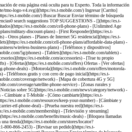
tros planes tarifarios sin costo adicional. [Ver todos los celulares 5G](https://es.t-mobile.com/cell-phones/network/5g) __La más rápida:__ según análisis realizado por Ookla® de los datos de Speedtest Intelligence® de resultados nacionales de Speed Score que incluyen velocidades de descarga y carga 5G para el semestre 2 de 2024. Consulta detalles sobre dispositivos 5G, cobertura y acceso en T-Mobile.com. Ver términos completos ## Los teléfonos 5G más nuevos en la mejor red 5G de la historia. La cobertura no está disponible en algunas áreas. Para algunos usos se podría requerir un determinado plan o función; detalles en T-Mobile.com. Las marcas comerciales de Ookla se usan bajo licencia y se reproducen con permiso. Si bien el acceso a la red 5G no requerirá un plan o función determinados, estos podrían ser necesarios con algunos usos o servicios. Consultar[](https://es.t-mobile.com/coverage/coverage-map) [detalles de cobertura](https://es.t-mobile.com/coverage/coverage-map),[](https://es.t-mobile.com/responsibility/legal/terms-and-conditions) [Términos y Condiciones](https://es.t-mobile.com/responsibility/legal/terms-and-conditions) e información sobre[](https://es.t-mobile.com/responsibility/consumer-info/policies/internet-service) [Internet abierta](https://es.t-mobile.com/responsibility/consumer-info/policies/internet-service) para ver detalles sobre gestión de la red (como por ejemplo, optimización de video). ## ¿Cuáles son los teléfonos iPhone y Android que admiten 5G? [Echa un vistazo a iPhone](https://es.t-mobile.com#iphone) [Echa un vistazo a Android](https://es.t-mobile.com#android) ## ¿Cuáles son los teléfonos iPhone y Android que admiten 5G? ## Ve los beneficios de los teléfonos que admiten 5G. Requiere dispositivo compatible; cobertura no disponible en ciertas áreas. Algunos usos podrían requerir un determinado plan o función; consulta los detalles del plan. Ver términos completos ## Ve los beneficios de los teléfonos que admiten 5G. Si bien el acceso a la red 5G no requerirá un plan o función determinados, estos podrían ser necesarios con algunos usos o servicios. Consulta los [detalles de la cobertura](https://es.t-mobile.com/coverage/5g-coverage-map), los [Términos y Condiciones](https://es.t-mobile.com/responsibility/legal/terms-and-conditions) y la información sobre [Internet abierta](https://es.t-mobile.com/responsibility/consumer-info/policies/internet-service) para conocer detalles del control de la red (como por ejemplo optimización de videos). ## Velocidades más rápidas. Descarga películas y programas al instante y carga fotos y videos más rápido que nunca. ![Ícono de velocidad rápida de teléfonos 5G](https://es.t-mobile.com/sdscene7/is/image/Tmusprod/5g-phones-icon-fast-speed?ts=1784820182676&fmt=png-alpha%20&dpr=off) ## Velocidades más rápidas. ## Confiabilidad de la red mejorada. Haz video chat como si estuvieras allí y obtén una conexión confiable, incluso en áreas concurridas y en grandes eventos. ![Ícono de red mejorada de teléfonos 5G](https://es.t-mobile.com/sdscene7/is/image/Tmusprod/5g-phones-icon-increased-neetwork?ts=1784820182720&fmt=png-alpha%20&dpr=off) ## Confiabilidad de la red mejorada. ## Rendimiento fluido. Juega en la nube como