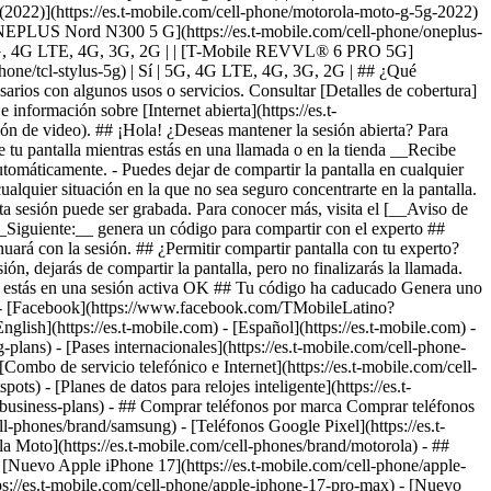
-
plans) - [Pases internacionales](https://es.t-mobile.com/cell-phone-
 [Combo de servicio telefónico e Internet](https://es.t-mobile.com/cell-
s) - [Planes de datos para relojes inteligente](https://es.t-
s-business-plans) - ## Comprar teléfonos por marca Comprar teléfonos
l-phones/brand/samsung) - [Teléfonos Google Pixel](https://es.t-
a Moto](https://es.t-mobile.com/cell-phones/brand/motorola) - ##
 [Nuevo Apple iPhone 17](https://es.t-mobile.com/cell-phone/apple-
ps://es.t-mobile.com/cell-phone/apple-iphone-17-pro-max) - [Nuevo