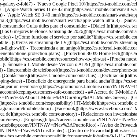
alaxy-z-fold7) - [Nuevo Google Pixel 10](https://es.t-mobile.com/cell
 más - [Apple Watch Series 11 de 42 mm](https://es.t-mobile.com/smart-
) - [Apple Watch SE 3 40 mm](https://es.t-mobile.com/smart-watch/ap
 3](https://es.t-mobile.com/smart-watch/apple-watch-ultra-3) - [Sams
nsumidor Guías útiles para el consumidor - [Dialed In](https://es.t-mob
[Los 6 mejores teléfonos Samsung de 2026](https://es.t-mobile.com/dial
eries) - [¿Cómo funciona el servicio por satélite?](https://es.t-mobile.
bile - [Ofertas en streaming de TV](https://es.t-mobile.com/tv-streaming
ravel/in-flight-wifi) - [Recomienda a un amigo](https://es.referral.
m/benefits/phone-protection-plans) - [Protection 360® HomeTech](https:
(https://es.t-mobile.com/resources/how-to-join-us) - [Prueba nuestra r
) - [Cámbiate a T-Mobile desde Verizon o AT&T](https://es.t-mobile.com
 - [Intercambio de teléfonos](https://es.t-mobile.com/devices/phone-trad
 - [Contáctanos](https://es.t-mobile.com/contact-us) - [Facturación](htt
pping-dates) - [Beneficio de emergencia para banda ancha](https://es.t-
on) - [Canjear un reembolso](https://es.promotions.t-mobile.com/?I
t/account/keeping-customers-safe-connected) - ## Acerca de T-Mobile Ace
NAV=fNav%3AAboutT-Mobile%3AOurStory%3AT-MobileCareers) - [Centro d
(https://es.t-mobile.com/responsibility) [![T-Mobile](https://es.t-mobi
nstagram.com/tmobilelatino/) - [Facebook](https://www.facebook.com/TM
ca de](https://es.t-mobile.com/our-story) - [Relaciones con inversionista
.com/news) - [Empleos](https://careers.t-mobile.com?INTNAV=fNav%3
w.t-mobilepr.com/?INTNAV=fNav%3APuertoRico)
- [Aviso de Privacid
/?INTNAV=fNav%3ATrustCenter) - [Centro de Privacidad](https://es.t-mobi
ps://es.t-mobile.com/responsibility/consumer-info/safety/9-1-1) - [Térm