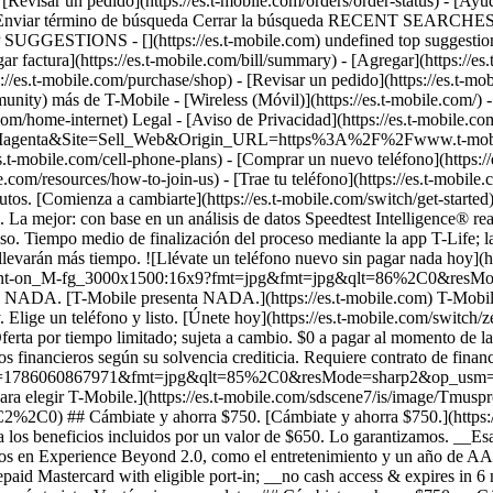
evisar un pedido](https://es.t-mobile.com/orders/order-status) - [Ayuda
scar Enviar término de búsqueda Cerrar la búsqueda RECENT SEARCHE
 SUGGESTIONS - [](https://es.t-mobile.com) undefined top suggestions
gar factura](https://es.t-mobile.com/bill/summary) - [Agregar](https://
obile.com/purchase/shop) - [Revisar un pedido](https://es.t-mobile.c
de T-Mobile - [Wireless (Móvil)](https://es.t-mobile.com/) - [Emp
e.com/home-internet) Legal - [Aviso de Privacidad](https://es.t-mobile.co
d=Magenta&Site=Sell_Web&Origin_URL=https%3A%2F%2Fwww.t-mobile.co
den requerir activación; ve más detalles en el plan. Get $100 via virtual prepaid Mastercard with eligible port-in; __no cash access & expires in 6 months__, issued by Pathward®, N.A., or Sunrise Bank N.A., Member FDIC. Puede demorar 8 semanas tras la solicitud de reembolso vía tarjeta. Ver términos completos ## Cámbiate y ahorra $750. __Cómo obtener la tarjeta de prepago de $100:__ 1. Activa una nueva cuenta y una nueva línea en Experience Beyond 2.0. 2. Transfiere tu número de teléfono. [Consulta los proveedores elegibles para la transferencia](https://es.t-mobile.com/resources/keep-your-number). 3. Después de transferir el número, visita [es.promotions.t-mobile.com/](https://es.promotions.t-mobile.com/) en un plazo de 30 días desde la activación. Usa tus datos de acceso de T-Mobile. - Elige tu número de teléfono. - Ingresa la fecha de compra, el canal de compra (Tienda, Servicio al Cliente, es.T-Mobile.com) y el tipo de transacción (Agregar línea de teléfono). - Elige *__Tarjeta virtual de prepago Mastercard de $100, Límite de 4/cuenta / Solo nuevas cuentas - Cambio (ID260686)__* de la lista de promociones. - Haz clic en "Continuar" en la página de términos y condiciones para completar el canje. 4. Recibe $100 vía una tarjeta virtual de prepago Mastercard® después de la verificación. En general, la tarjeta demora 6-8 semanas. __Reembolso de $100:__ oferta por tiempo limitado; sujeta a cambio. Requiere nuevas cuentas con calificación crediticia elegible, nueva línea de voz ($100/mes o más c/AutoPago; más impuestos y cargos), transferencia de número desde AT&T, Verizon u otro proveedor elegible (la lista completa está disponible en es.T-Mobile.com/port). Obtén un reembolso de $100 vía tarjeta virtual de prepago Mastercard® (__no tiene acceso a efectivo y vence en 6 meses__) que puedes usar por Internet o en tiendas a través de apps móviles de pago aceptadas. The Virtual Prepaid Mastercard is issued by Pathward®, N.A. or Sunrise Banks N.A., Members FDIC, pursuant to a license from Mastercard International Incorporated. Mastercard es una marca comercial registrada y el diseño de los círculos es una marca comercial de Mastercard International Incorporated. El registro, la activación, la aceptación o el uso de esta tarjeta constituyen la aceptación de los términos y condiciones detallados en el contrato de la tarjeta prepagada. Esta promoción no está asociada, patrocinada ni es auspiciada por Mastercard, Pathward® N.A. ni Sunrise Banks N.A. Las líneas deben estar activas y al corriente de pago al momento de procesar la tarjeta. Puede demorar 8 semanas a partir de que se cumplan los requisitos de la oferta. Máximo de 4 por cuenta. No se puede combinar con ciertas ofertas o descuentos; ver preguntas frecuentes en es.T-Mobile.com/plans. ![Vista frontal y posterior de un iPhone 17 Pro en naranja cósmico.](https://es.t-mobile.com/sdscene7/is/image/Tmusprod/FG-iPhone-17-Pro-Orange-750x750:1x1?fmt=png&fmt=png-alpha&qlt=85%2C0&resMode=sharp2&op_usm=1.75%2C0.3%2C2%2C0) APPLE ## iPhone 17 Pro por cuenta nuestra. Sin intercambio requerido. [iPhone 17 Pro por cuenta nuestra. Sin intercambio requerido.](https://es.t-mobile.com) iPhone 17 Pro por cuenta nuestra. Sin intercambio requerido. Llévate el mejor Pro al cambiarte a T-Mobile y traer tu número en un plan Experience Beyond. [Obtenlo ya](https://es.t-mobile.com/cell-phone/apple-iphone-17-pro) Con hasta 36 créditos en la factura mensual al cambiarte a T-Mobile en un plan