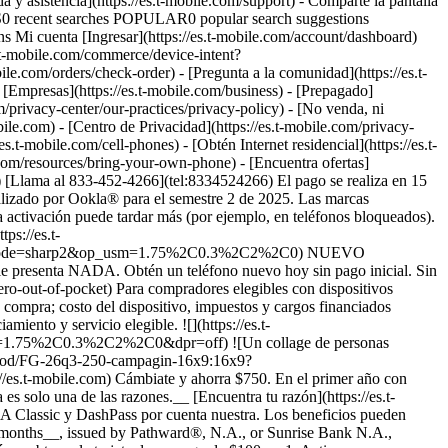
 y asistencia](https://es.t-mobile.com/support) - Comparte la pantalla
S0 recent searches POPULAR0 popular search suggestions
 Mi cuenta [Ingresar](https://es.t-mobile.com/account/dashboard)
es.t-mobile.com/commerce/device-intent?
om/orders/check-order) - [Pregunta a la comunidad](https://es.t-
resas](https://es.t-mobile.com/business) - [Prepagado]
m/privacy-center/our-practices/privacy-policy) - [No venda, ni
m) - [Centro de Privacidad](https://es.t-mobile.com/privacy-
 elegible. Solo para clientes elegibles; más impuestos y un cargo por conexión del dispositivo de $35. Ver términos completos ## iPhone 17 Pro por cuenta nuestra. Sin intercambio requerido. __Planes elegibles.__ \- Experience Beyond 2.0 (miembros nuevos y existentes)​ \- Experience Beyond, Go5G Next (solo miembros existentes)​ __Si cancelas la cuenta por completo antes de recibir todos los créditos en la factura, éstos se suspenderán y deberás abonar el saldo de los contratos de financiación requerido (por ejemplo, $1.099. 99 - Apple iPhone 17 Pro 256 GB) Los créditos en la factura terminan si pagas el dispositivo anticipadamente.__ El impuesto sobre el precio, antes de los créditos, se paga al momento de la compra. Por tiempo limitado; sujeto a cambio. Requiere calificación crediticia, servicio (plan de $100/mes o más con AutoPago; más impuestos y cargos), transferencia (de AT&T, Verizon u otro proveedor elegible; consultar la lista completa en [T-Mobile.com/port](http://es.t-mobile.com/port)) y una nueva línea. Si se cancelaron líneas en los últimos 90 días, es posible que primero deban reactivarse. Cargo de $35 por conexión del dispositivo a pagar al momento de la compra. ​​​​​​​Hasta $1,100 vía 24 o 36 créditos en la factura mensual, dependiendo de la duración del contrato de financiamiento; la línea con la promoción debe estar activa y al corriente de pago para recibir los créditos; válido durante 2 ciclos de facturación. Hasta 4 dispositivos con descuento por cuenta. Es posible que no pueda combinarse con algunas ofertas, descuentos o promociones. ![Cuadro magenta que dice "cambia en 15 minutos".](https://es.t-mobile.com/sdscene7/is/image/Tmusprod/icon-switch-15-mins-magenta-1x1:1x1?fmt=png&fmt=png-alpha&qlt=97%2C0&resMode=sharp2&op_usm=1.75%2C0.3%2C2%2C0) ​​​​​​​Cámbiate en solo 15 minutos. Únete cómo y cuándo lo desees-[aquí mismo](https://es.t-mobile.com/switch/get-started) o en [la app T-Life](https://secure.t-mobile.com/easy-switch?icid=MGPO_TMO_P_25PPSUTMIL_8B747C9EB5D80DEE46072). Ver términos completos ![Cuadro magenta que dice "sin interambio".](https://es.t-mobile.com/sdscene7/is/image/Tmusprod/icon-no-trade-in-magenta-1x1:1x1?fmt=png&fmt=png-alpha&qlt=97%2C0&resMode=sharp2&op_usm=1.75%2C0.3%2C2%2C0) No requiere intercambio en nuestras mejores ofertas. Por tiempo limitado, obtén una oferta increíble en el teléfono que deseas sin intercambiar el tuyo, simplemente mantén el teléfono que tienes. ![Cuadro magenta que dice "entrega en el mismo día".](https://es.t-mobile.com/sdscene7/is/image/Tmusprod/icon-same-day-delivery-magenta-1x1:1x1?fmt=png&fmt=png-alpha&qlt=97%2C0&resMode=sharp2&op_usm=1.75%2C0.3%2C2%2C0) Entrega GRATIS del teléfono el mismo día. Por tiempo limitado, recibe tu nuevo teléfono GRATIS el mismo día que te cambies. La entrega en el mismo día se implementará próximamente en Internet 5G residencial. Verificar disponibilidad. Ver términos completos ​​​​​​​Cámbiate en solo 15 minutos. El pago se realiza en 15 minutos o menos por línea. La activación del dispositivo y la transferencia de datos y números tardarán tiempo adicional. Entrega gratis el mismo día __Entrega gratis el mismo día:__ entrega del teléfono para cuentas nuevas elegibles. Entrega de Internet residencial para clientes nuevos y existentes que activen una nueva línea de Internet residencial elegible en una transacción independiente. Co