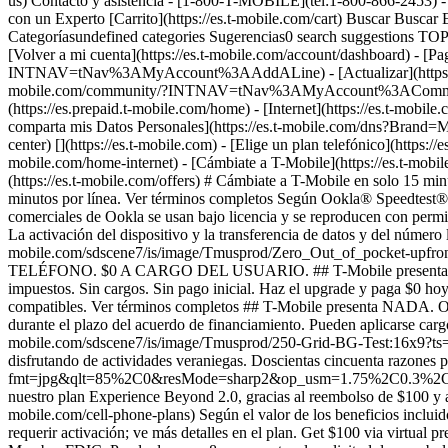
us) Contacto y asistencia - [1-800-T-MOBILE](tel:1-800-866-2453) - [R
con un Experto [Carrito](https://es.t-mobile.com/cart) Buscar Bu
Categoríasundefined categories Sugerencias0 search suggestions TOP
[Volver a mi cuenta](https://es.t-mobile.com/account/dashboard) - [Pa
INTNAV=tNav%3AMyAccount%3AAddALine) - [Actualizar](https://es.t-m
mobile.com/community/?INTNAV=tNav%3AMyAccount%3ACommunity) más 
(https://es.prepaid.t-mobile.com/home) - [Internet](https://es.t-mobil
comparta mis Datos Personales](https://es.t-mobile.com/dns?Bran
center)
[](https://es.t-mobile.com) - [Elige un plan telefónico](https://es.t-mobile.com/cell-phone-plans) - [Comprar un nuevo teléfono](https://es.t-mobile.com/cell-phones) - [Obtén Internet residencial](https://es.t-mobile.com/home-internet) - [Cámbiate a T-Mobile](https://es.t-mobile.com/resources/how-to-join-us) - [Trae tu teléfono](https://es.t-mobile.com/resources/bring-your-own-phone) - [Encuentra ofertas](https://es.t-mobile.com/offers) # Cámbiate a T-Mobile en solo 15 minutos. [Comienza a cambiarte](https://es.t-mobile.com/switch/get-started) [Llama al 833-452-4266](tel:8334524266) El pago se realiza en 15 minutos por línea. Ver términos completos Según Ookla® Speedtest®. La mejor: con base en un análisis de datos Speedtest Intelligence® realizado por Ookla® para el semestre 2 de 2025. Las marcas comerciales de Ookla se usan bajo licencia y se reproducen con permiso. Tiempo medio de finalización del proceso mediante la app T-Life; la activación puede tardar más (por ejemplo, en teléfonos bloqueados). La activación del dispositivo y la transferencia de datos y del número llevarán más tiempo. ![Llévate un teléfono nuevo sin pagar nada hoy](https://es.t-mobile.com/sdscene7/is/image/Tmusprod/Zero_Out_of_pocket-upfront-on_M-fg_3000x1500:16x9?fmt=jpg&fmt=jpg&qlt=86%2C0&resMode=sharp2&op_usm=1.75%2C0.3%2C2%2C0) NUEVO TELÉFONO. $0 A CARGO DEL USUARIO. ## T-Mobile presenta NADA. [T-Mobile presenta NADA.](https://es.t-mobile.com) T-Mobile presenta NADA. Obtén un teléfono nuevo hoy sin pago inicial. Sin impuestos. Sin cargos. Sin pago inicial. Haz el upgrade y paga $0 hoy. Elige un teléfono y listo. [Únete hoy](https://es.t-mobile.com/switch/zero-out-of-pocket) Para compradores elegibles con dispositivos compatibles. Ver términos completos ## T-Mobile presenta NADA. Oferta por tiempo limitado; sujeta a cambio. $0 a pagar al momento de la compra; costo del dispositivo, impuestos y cargos financiados durante el plazo del acuerdo de financiamiento. Pueden aplicarse cargos financieros según su solvencia crediticia. Requiere contrato de financiamiento y servicio elegible. ![](https://es.t-mobile.com/sdscene7/is/image/Tmusprod/250-Grid-BG-Test:16x9?ts=1786060867971&fmt=jpg&qlt=85%2C0&resMode=sharp2&op_usm=1.75%2C0.3%2C2%2C0&dpr=off) ![​​​​​​​Un collage de personas disfrutando de actividades veraniegas. Doscientas cincuenta razones para elegir T-Mobile.](https://es.t-mobile.com/sdscene7/is/image/Tmusprod/FG-26q3-250-campagin-16x9:16x9?fmt=jpg&qlt=85%2C0&resMode=sharp2&op_usm=1.75%2C0.3%2C2%2C0) ## Cámbiate y ahorra $750. [Cámbiate y ahorra $750.](https://es.t-mobile.com) Cámbiate y ahorra $750. En el primer año con nuestro plan Experience Beyond 2.0, gracias al reembolso de $100 y a los beneficios incluidos por un valor de $650. Lo garantizamos. __Esa es solo una de las razones.__ [Encuentra tu razón](https://es.t-mobile.com/cell-phone-plans) Según el valor de los beneficios incluidos en Experience Beyond 2.0, como el entretenimiento y un año de AAA Classic y DashPass por cuenta nuestra. Los beneficios pue