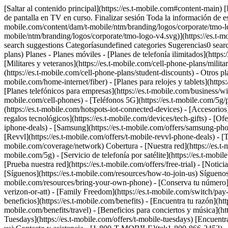
[Saltar al contenido principal](https://es.t-mobile.com#content-main) [
de pantalla en TV en curso. Finalizar sesión Toda la información de es
mobile.com/content/dam/t-mobile/ntm/branding/logos/corporate/tmo-logo
mobile/ntm/branding/logos/corporate/tmo-logo-v4.svg)](https://e
search suggestions Categoríasundefined categories Sugerencias0 sear
plans) Planes - Planes móviles - [Planes de telefonía ilimitados](http
[Militares y veteranos](https://es.t-mobile.com/cell-phone-plans/milita
(https://es.t-mobile.com/cell-phone-plans/student-discounts) - Otros pla
mobile.com/home-internet/fiber) - [Planes para relojes y tablets](https
[Planes telefónicos para empresas](https://es.t-mobile.com/business/wir
mobile.com/cell-phones) - [Teléfonos 5G](https://es.t-mobile.com/5g/ph
(https://es.t-mobile.com/hotspots-iot-connected-devices) - [Accesorios
regalos tecnológicos](https://es.t-mobile.com/devices/tech-gifts) - [Ofe
iphone-deals) - [Samsung](https://es.t-mobile.com/offers/samsung-phon
[Revvl](https://es.t-mobile.com/offers/t-mobile-revvl-phone-deals) - [T
mobile.com/coverage/network) Cobertura - [Nuestra red](https://es.t-
mobile.com/5g) - [Servicio de telefonía por satélite](https://es.t-mob
[Prueba nuestra red](https://es.t-mobile.com/offers/free-trial) - [Notic
[Síguenos](https://es.t-mobile.com/resources/how-to-join-us) Síguenos 
mobile.com/resources/bring-your-own-phone) - [Conserva tu número](h
verizon-or-att) - [Family Freedom](https://es.t-mobile.com/switch/pay-of
beneficios](https://es.t-mobile.com/benefits) - [Encuentra tu razón](htt
mobile.com/benefits/travel) - [Beneficios para conciertos y música](ht
Tuesdays](https://es.t-mobile.com/offers/t-mobile-tuesdays) [Encuent