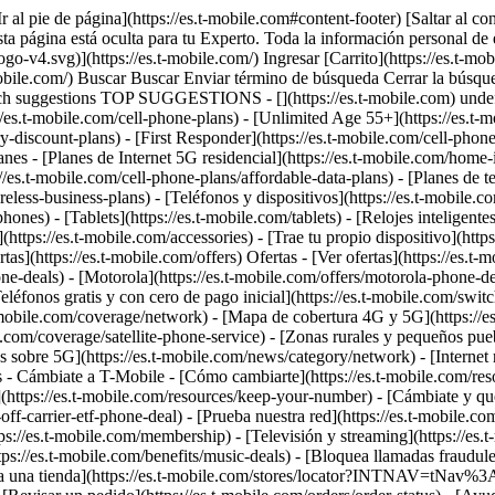
Ir al pie de página](https://es.t-mobile.com#content-footer) [Saltar al c
ta página está oculta para tu Experto. Toda la información personal de 
-v4.svg)](https://es.t-mobile.com/) Ingresar [Carrito](https://es.t-mo
s.t-mobile.com/) Buscar Buscar Enviar término de búsqueda Cerrar 
ch suggestions TOP SUGGESTIONS - [](https://es.t-mobile.com) undefin
s://es.t-mobile.com/cell-phone-plans) - [Unlimited Age 55+](https://es.t
ry-discount-plans) - [First Responder](https://es.t-mobile.com/cell-phone
nes - [Planes de Internet 5G residencial](https://es.t-mobile.com/home-int
://es.t-mobile.com/cell-phone-plans/affordable-data-plans) - [Planes de 
eless-business-plans) - [Teléfonos y dispositivos](https://es.t-mobile.co
ones) - [Tablets](https://es.t-mobile.com/tablets) - [Relojes inteligente
](https://es.t-mobile.com/accessories) - [Trae tu propio dispositivo](ht
rtas](https://es.t-mobile.com/offers) Ofertas - [Ver ofertas](https://es.t-
e-deals) - [Motorola](https://es.t-mobile.com/offers/motorola-phone-dea
eléfonos gratis y con cero de pago inicial](https://es.t-mobile.com/switch
mobile.com/coverage/network) - [Mapa de cobertura 4G y 5G](https://es
ile.com/coverage/satellite-phone-service) - [Zonas rurales y pequeños pue
ias sobre 5G](https://es.t-mobile.com/news/category/network) - [Internet r
- Cámbiate a T-Mobile - [Cómo cambiarte](https://es.t-mobile.com/resour
ttps://es.t-mobile.com/resources/keep-your-number) - [Cámbiate y qué
f-carrier-etf-phone-deal) - [Prueba nuestra red](https://es.t-mobile.com/o
ps://es.t-mobile.com/membership) - [Televisión y streaming](https://es.t-
tps://es.t-mobile.com/benefits/music-deals) - [Bloquea llamadas fraudule
ra una tienda](https://es.t-mobile.com/stores/locator?INTNAV=tNav%3AS