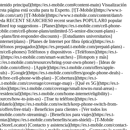
ontenido principal](https://es.t-mobile.com#content-main) Visualización
esta página está oculta para tu Experto. [![T-Mobile](https://www.t-
bile.com/cart) [![T-Mobile](https://www.t-mobile.com/content/dam/t-
la búsqueda RECENT SEARCHES0 recent searches POPULAR0 popular
ed top suggestions - [Planes](https://es.t-mobile.com/cell-phone-
-mobile.com/cell-phone-plans/unlimited-55-senior-discount-plans) -
-plans/first-responder-discounts) - [Estudiantes universitarios]
ernet/plans) - [Planes de Internet por fibra óptica](https://es.t-
teléfonos prepagados](https://es.prepaid.t-mobile.com/prepaid-plans) -
m/cell-phones) Teléfonos y dispositivos - [Teléfonos](https://es.t-
s](https://es.t-mobile.com/smart-watches) - [Hotspots y más]
tps://es.t-mobile.com/resources/bring-your-own-phone) - [Ideas de
mobile.com/offers) - [Apple](https://es.t-mobile.com/offers/apple-
ls) - [Google](https://es.t-mobile.com/offers/google-phone-deals) -
/free-cell-phone-with-plan) - [Cobertura](https://es.t-
.t-mobile.com/coverage/coverage-map) - [Qué es 5G](https://es.t-
blos](https://es.t-mobile.com/coverage/small-towns-rural-areas) -
esidencial](https://es.t-mobile.com/home-internet/eligibility) -
ces/how-to-join-us) - [Trae tu teléfono](https://es.t-
datelo](https://es.t-mobile.com/switch/keep-phone-switch-from-
ffers/free-trial) - Beneficios para clientes - [Ver todos los
mobile.com/tv-streaming) - [Beneficios para viajes](https://es.t-
ntas](https://es.t-mobile.com/benefits/scam-shield) - [T-Mobile
toreLocator) [Contacto y asistencia](https://es.t-mobile.com/contact-