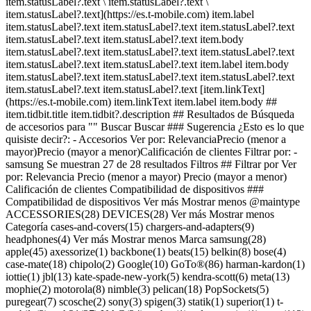
item.statusLabel?.text \ item.statusLabel?.text \
item.statusLabel?.text](https://es.t-mobile.com) item.label
item.statusLabel?.text item.statusLabel?.text item.statusLabel?.text
item.statusLabel?.text item.statusLabel?.text item.body
item.statusLabel?.text item.statusLabel?.text item.statusLabel?.text
item.statusLabel?.text item.statusLabel?.text item.label item.body
item.statusLabel?.text item.statusLabel?.text item.statusLabel?.text
item.statusLabel?.text item.statusLabel?.text [item.linkText]
(https://es.t-mobile.com) item.linkText item.label item.body ##
item.tidbit.title item.tidbit?.description ## Resultados de Búsqueda
de accesorios para "" Buscar Buscar ### Sugerencia ¿Esto es lo que
quisiste decir?: - Accesorios Ver por: RelevanciaPrecio (menor a
mayor)Precio (mayor a menor)Calificación de clientes Filtrar por: -
samsung Se muestran 27 de 28 resultados Filtros ## Filtrar por Ver
por: Relevancia Precio (menor a mayor) Precio (mayor a menor)
Calificación de clientes Compatibilidad de dispositivos ###
Compatibilidad de dispositivos
Ver más Mostrar menos @maintype
ACCESSORIES(28) DEVICES(28) Ver más Mostrar menos
Categoría cases-and-covers(15) chargers-and-adapters(9)
headphones(4) Ver más Mostrar menos Marca samsung(28)
apple(45) axessorize(1) backbone(1) beats(15) belkin(8) bose(4)
case-mate(18) chipolo(2) Google(10) GoTo®(86) harman-kardon(1)
iottie(1) jbl(13) kate-spade-new-york(5) kendra-scott(6) meta(13)
mophie(2) motorola(8) nimble(3) pelican(18) PopSockets(5)
puregear(7) scosche(2) sony(3) spigen(3) statik(1) superior(1) t-