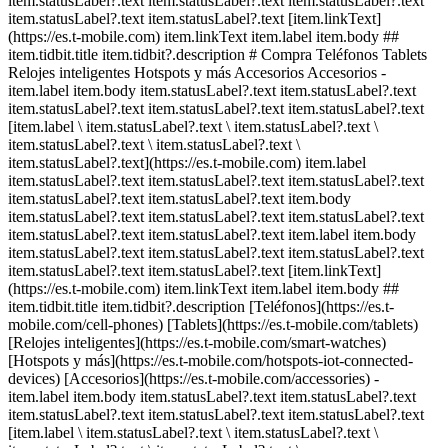
item.statusLabel?.text item.statusLabel?.text item.statusLabel?.text
item.statusLabel?.text item.statusLabel?.text [item.linkText]
(https://es.t-mobile.com) item.linkText item.label item.body ##
item.tidbit.title item.tidbit?.description # Compra Teléfonos Tablets
Relojes inteligentes Hotspots y más Accesorios Accesorios -
item.label item.body item.statusLabel?.text item.statusLabel?.text
item.statusLabel?.text item.statusLabel?.text item.statusLabel?.text
[item.label \ item.statusLabel?.text \ item.statusLabel?.text \
item.statusLabel?.text \ item.statusLabel?.text \
item.statusLabel?.text](https://es.t-mobile.com) item.label
item.statusLabel?.text item.statusLabel?.text item.statusLabel?.text
item.statusLabel?.text item.statusLabel?.text item.body
item.statusLabel?.text item.statusLabel?.text item.statusLabel?.text
item.statusLabel?.text item.statusLabel?.text item.label item.body
item.statusLabel?.text item.statusLabel?.text item.statusLabel?.text
item.statusLabel?.text item.statusLabel?.text [item.linkText]
(https://es.t-mobile.com) item.linkText item.label item.body ##
item.tidbit.title item.tidbit?.description [Teléfonos](https://es.t-
mobile.com/cell-phones) [Tablets](https://es.t-mobile.com/tablets)
[Relojes inteligentes](https://es.t-mobile.com/smart-watches)
[Hotspots y más](https://es.t-mobile.com/hotspots-iot-connected-
devices) [Accesorios](https://es.t-mobile.com/accessories) -
item.label item.body item.statusLabel?.text item.statusLabel?.text
item.statusLabel?.text item.statusLabel?.text item.statusLabel?.text
[item.label \ item.statusLabel?.text \ item.statusLabel?.text \