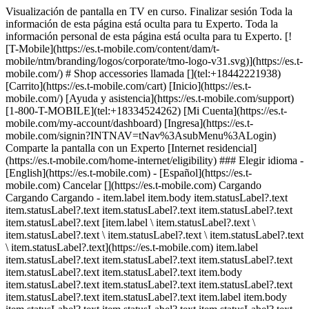
Visualización de pantalla en TV en curso. Finalizar sesión Toda la
información de esta página está oculta para tu Experto. Toda la
información personal de esta página está oculta para tu Experto. [!
[T-Mobile](https://es.t-mobile.com/content/dam/t-
mobile/ntm/branding/logos/corporate/tmo-logo-v31.svg)](https://es.t-
mobile.com/) # Shop accessories llamada [](tel:+18442221938)
[Carrito](https://es.t-mobile.com/cart) [Inicio](https://es.t-
mobile.com/) [Ayuda y asistencia](https://es.t-mobile.com/support)
[1-800-T-MOBILE](tel:+18334524262) [Mi Cuenta](https://es.t-
mobile.com/my-account/dashboard) [Ingresa](https://es.t-
mobile.com/signin?INTNAV=tNav%3AsubMenu%3ALogin)
Comparte la pantalla con un Experto [Internet residencial]
(https://es.t-mobile.com/home-internet/eligibility) ### Elegir idioma -
[English](https://es.t-mobile.com) - [Español](https://es.t-
mobile.com) Cancelar [](https://es.t-mobile.com) Cargando
Cargando Cargando - item.label item.body item.statusLabel?.text
item.statusLabel?.text item.statusLabel?.text item.statusLabel?.text
item.statusLabel?.text [item.label \ item.statusLabel?.text \
item.statusLabel?.text \ item.statusLabel?.text \ item.statusLabel?.text
\ item.statusLabel?.text](https://es.t-mobile.com) item.label
item.statusLabel?.text item.statusLabel?.text item.statusLabel?.text
item.statusLabel?.text item.statusLabel?.text item.body
item.statusLabel?.text item.statusLabel?.text item.statusLabel?.text
item.statusLabel?.text item.statusLabel?.text item.label item.body