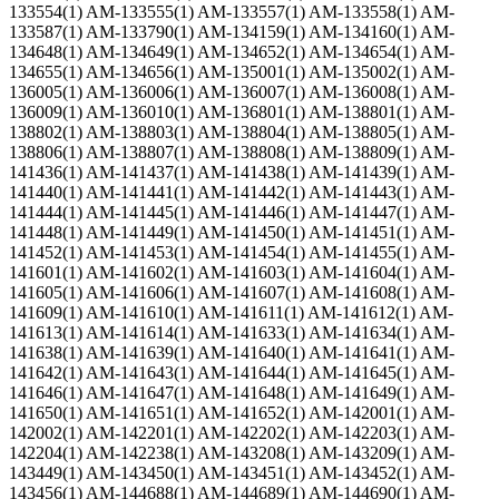
133554(1) AM-133555(1) AM-133557(1) AM-133558(1) AM-
133587(1) AM-133790(1) AM-134159(1) AM-134160(1) AM-
134648(1) AM-134649(1) AM-134652(1) AM-134654(1) AM-
134655(1) AM-134656(1) AM-135001(1) AM-135002(1) AM-
136005(1) AM-136006(1) AM-136007(1) AM-136008(1) AM-
136009(1) AM-136010(1) AM-136801(1) AM-138801(1) AM-
138802(1) AM-138803(1) AM-138804(1) AM-138805(1) AM-
138806(1) AM-138807(1) AM-138808(1) AM-138809(1) AM-
141436(1) AM-141437(1) AM-141438(1) AM-141439(1) AM-
141440(1) AM-141441(1) AM-141442(1) AM-141443(1) AM-
141444(1) AM-141445(1) AM-141446(1) AM-141447(1) AM-
141448(1) AM-141449(1) AM-141450(1) AM-141451(1) AM-
141452(1) AM-141453(1) AM-141454(1) AM-141455(1) AM-
141601(1) AM-141602(1) AM-141603(1) AM-141604(1) AM-
141605(1) AM-141606(1) AM-141607(1) AM-141608(1) AM-
141609(1) AM-141610(1) AM-141611(1) AM-141612(1) AM-
141613(1) AM-141614(1) AM-141633(1) AM-141634(1) AM-
141638(1) AM-141639(1) AM-141640(1) AM-141641(1) AM-
141642(1) AM-141643(1) AM-141644(1) AM-141645(1) AM-
141646(1) AM-141647(1) AM-141648(1) AM-141649(1) AM-
141650(1) AM-141651(1) AM-141652(1) AM-142001(1) AM-
142002(1) AM-142201(1) AM-142202(1) AM-142203(1) AM-
142204(1) AM-142238(1) AM-143208(1) AM-143209(1) AM-
143449(1) AM-143450(1) AM-143451(1) AM-143452(1) AM-
143456(1) AM-144688(1) AM-144689(1) AM-144690(1) AM-