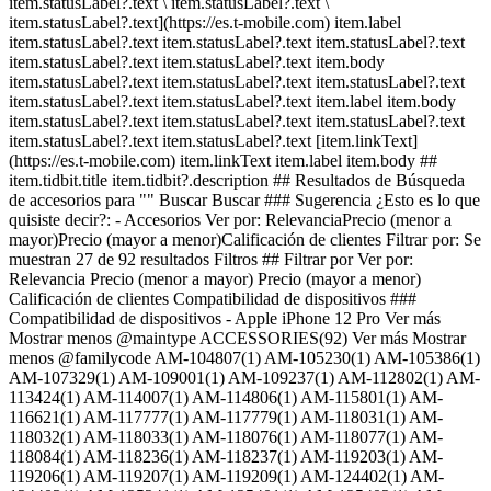
item.statusLabel?.text \ item.statusLabel?.text \
item.statusLabel?.text](https://es.t-mobile.com) item.label
item.statusLabel?.text item.statusLabel?.text item.statusLabel?.text
item.statusLabel?.text item.statusLabel?.text item.body
item.statusLabel?.text item.statusLabel?.text item.statusLabel?.text
item.statusLabel?.text item.statusLabel?.text item.label item.body
item.statusLabel?.text item.statusLabel?.text item.statusLabel?.text
item.statusLabel?.text item.statusLabel?.text [item.linkText]
(https://es.t-mobile.com) item.linkText item.label item.body ##
item.tidbit.title item.tidbit?.description ## Resultados de Búsqueda
de accesorios para "" Buscar Buscar ### Sugerencia ¿Esto es lo que
quisiste decir?: - Accesorios Ver por: RelevanciaPrecio (menor a
mayor)Precio (mayor a menor)Calificación de clientes Filtrar por: Se
muestran 27 de 92 resultados Filtros ## Filtrar por Ver por:
Relevancia Precio (menor a mayor) Precio (mayor a menor)
Calificación de clientes Compatibilidad de dispositivos ###
Compatibilidad de dispositivos
- Apple iPhone 12 Pro Ver más
Mostrar menos @maintype ACCESSORIES(92) Ver más Mostrar
menos @familycode AM-104807(1) AM-105230(1) AM-105386(1)
AM-107329(1) AM-109001(1) AM-109237(1) AM-112802(1) AM-
113424(1) AM-114007(1) AM-114806(1) AM-115801(1) AM-
116621(1) AM-117777(1) AM-117779(1) AM-118031(1) AM-
118032(1) AM-118033(1) AM-118076(1) AM-118077(1) AM-
118084(1) AM-118236(1) AM-118237(1) AM-119203(1) AM-
119206(1) AM-119207(1) AM-119209(1) AM-124402(1) AM-