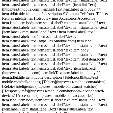
item.statusLabel?.text item.statusLabel?.text item.statusLabel?.text
item.statusLabel?.text item.statusLabel?.text [item.linkText]
(https://es.t-mobile.com) item.linkText item.label item.body ##
item.tidbit.title item.tidbit?.description # Compra Teléfonos Tablets
Relojes inteligentes Hotspots y más Accesorios Accesorios -
item.label item.body item.statusLabel?.text item.statusLabel?.text
item.statusLabel?.text item.statusLabel?.text item.statusLabel?.text
[item.label \ item.statusLabel?.text \ item.statusLabel?.text \
item.statusLabel?.text \ item.statusLabel?.text \
item.statusLabel?.text](https://es.t-mobile.com) item.label
item.statusLabel?.text item.statusLabel?.text item.statusLabel?.text
item.statusLabel?.text item.statusLabel?.text item.body
item.statusLabel?.text item.statusLabel?.text item.statusLabel?.text
item.statusLabel?.text item.statusLabel?.text item.label item.body
item.statusLabel?.text item.statusLabel?.text item.statusLabel?.text
item.statusLabel?.text item.statusLabel?.text [item.linkText]
(https://es.t-mobile.com) item.linkText item.label item.body ##
item.tidbit.title item.tidbit?.description [Teléfonos](https://es.t-
mobile.com/cell-phones) [Tablets](https://es.t-mobile.com/tablets)
[Relojes inteligentes](https://es.t-mobile.com/smart-watches)
[Hotspots y más](https://es.t-mobile.com/hotspots-iot-connected-
devices) [Accesorios](https://es.t-mobile.com/accessories) -
item.label item.body item.statusLabel?.text item.statusLabel?.text
item.statusLabel?.text item.statusLabel?.text item.statusLabel?.text
[item.label \ item.statusLabel?.text \ item.statusLabel?.text \