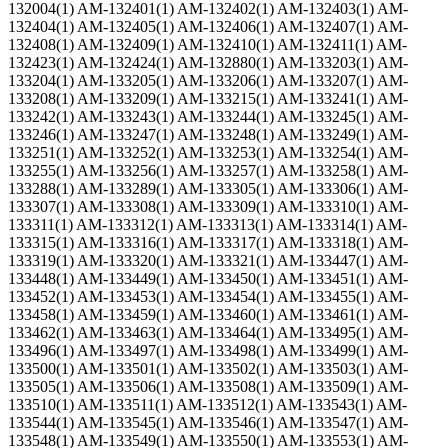
132004(1) AM-132401(1) AM-132402(1) AM-132403(1) AM-
132404(1) AM-132405(1) AM-132406(1) AM-132407(1) AM-
132408(1) AM-132409(1) AM-132410(1) AM-132411(1) AM-
132423(1) AM-132424(1) AM-132880(1) AM-133203(1) AM-
133204(1) AM-133205(1) AM-133206(1) AM-133207(1) AM-
133208(1) AM-133209(1) AM-133215(1) AM-133241(1) AM-
133242(1) AM-133243(1) AM-133244(1) AM-133245(1) AM-
133246(1) AM-133247(1) AM-133248(1) AM-133249(1) AM-
133251(1) AM-133252(1) AM-133253(1) AM-133254(1) AM-
133255(1) AM-133256(1) AM-133257(1) AM-133258(1) AM-
133288(1) AM-133289(1) AM-133305(1) AM-133306(1) AM-
133307(1) AM-133308(1) AM-133309(1) AM-133310(1) AM-
133311(1) AM-133312(1) AM-133313(1) AM-133314(1) AM-
133315(1) AM-133316(1) AM-133317(1) AM-133318(1) AM-
133319(1) AM-133320(1) AM-133321(1) AM-133447(1) AM-
133448(1) AM-133449(1) AM-133450(1) AM-133451(1) AM-
133452(1) AM-133453(1) AM-133454(1) AM-133455(1) AM-
133458(1) AM-133459(1) AM-133460(1) AM-133461(1) AM-
133462(1) AM-133463(1) AM-133464(1) AM-133495(1) AM-
133496(1) AM-133497(1) AM-133498(1) AM-133499(1) AM-
133500(1) AM-133501(1) AM-133502(1) AM-133503(1) AM-
133505(1) AM-133506(1) AM-133508(1) AM-133509(1) AM-
133510(1) AM-133511(1) AM-133512(1) AM-133543(1) AM-
133544(1) AM-133545(1) AM-133546(1) AM-133547(1) AM-
133548(1) AM-133549(1) AM-133550(1) AM-133553(1) AM-