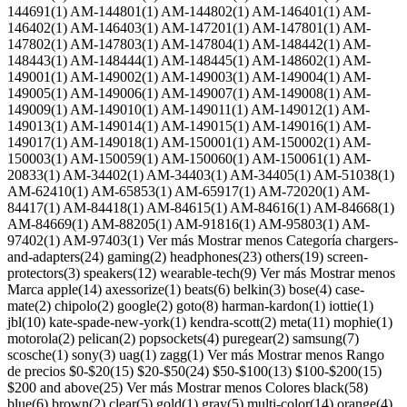
144691(1) AM-144801(1) AM-144802(1) AM-146401(1) AM-
146402(1) AM-146403(1) AM-147201(1) AM-147801(1) AM-
147802(1) AM-147803(1) AM-147804(1) AM-148442(1) AM-
148443(1) AM-148444(1) AM-148445(1) AM-148602(1) AM-
149001(1) AM-149002(1) AM-149003(1) AM-149004(1) AM-
149005(1) AM-149006(1) AM-149007(1) AM-149008(1) AM-
149009(1) AM-149010(1) AM-149011(1) AM-149012(1) AM-
149013(1) AM-149014(1) AM-149015(1) AM-149016(1) AM-
149017(1) AM-149018(1) AM-150001(1) AM-150002(1) AM-
150003(1) AM-150059(1) AM-150060(1) AM-150061(1) AM-
20833(1) AM-34402(1) AM-34403(1) AM-34405(1) AM-51038(1)
AM-62410(1) AM-65853(1) AM-65917(1) AM-72020(1) AM-
84417(1) AM-84418(1) AM-84615(1) AM-84616(1) AM-84668(1)
AM-84669(1) AM-88205(1) AM-91816(1) AM-95803(1) AM-
97402(1) AM-97403(1) Ver más Mostrar menos Categoría chargers-
and-adapters(24) gaming(2) headphones(23) others(19) screen-
protectors(3) speakers(12) wearable-tech(9) Ver más Mostrar menos
Marca apple(14) axessorize(1) beats(6) belkin(3) bose(4) case-
mate(2) chipolo(2) google(2) goto(8) harman-kardon(1) iottie(1)
jbl(10) kate-spade-new-york(1) kendra-scott(2) meta(11) mophie(1)
motorola(2) pelican(2) popsockets(4) puregear(2) samsung(7)
scosche(1) sony(3) uag(1) zagg(1) Ver más Mostrar menos Rango
de precios $0-$20(15) $20-$50(24) $50-$100(13) $100-$200(15)
$200 and above(25) Ver más Mostrar menos Colores black(58)
blue(6) brown(2) clear(5) gold(1) gray(5) multi-color(14) orange(4)