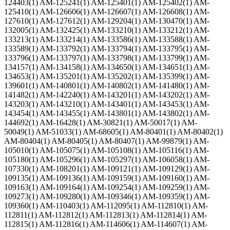
124403(1) AM-125241(1) AM-125401(1) AM-125402(1) AM-
125410(1) AM-126606(1) AM-126607(1) AM-126608(1) AM-
127610(1) AM-127612(1) AM-129204(1) AM-130470(1) AM-
132005(1) AM-132425(1) AM-133210(1) AM-133212(1) AM-
133213(1) AM-133214(1) AM-133586(1) AM-133588(1) AM-
133589(1) AM-133792(1) AM-133794(1) AM-133795(1) AM-
133796(1) AM-133797(1) AM-133798(1) AM-133799(1) AM-
134157(1) AM-134158(1) AM-134650(1) AM-134651(1) AM-
134653(1) AM-135201(1) AM-135202(1) AM-135399(1) AM-
139601(1) AM-140801(1) AM-140802(1) AM-141480(1) AM-
141482(1) AM-142240(1) AM-143201(1) AM-143202(1) AM-
143203(1) AM-143210(1) AM-143401(1) AM-143453(1) AM-
143454(1) AM-143455(1) AM-143801(1) AM-143802(1) AM-
144692(1) AM-16428(1) AM-30821(1) AM-50017(1) AM-
50049(1) AM-51033(1) AM-68605(1) AM-80401(1) AM-80402(1)
AM-80404(1) AM-80405(1) AM-80407(1) AM-99879(1) AM-
105010(1) AM-105075(1) AM-105108(1) AM-105116(1) AM-
105180(1) AM-105296(1) AM-105297(1) AM-106058(1) AM-
107330(1) AM-108201(1) AM-109121(1) AM-109129(1) AM-
109135(1) AM-109136(1) AM-109159(1) AM-109160(1) AM-
109163(1) AM-109164(1) AM-109254(1) AM-109259(1) AM-
109273(1) AM-109280(1) AM-109346(1) AM-109359(1) AM-
109360(1) AM-110403(1) AM-112095(1) AM-112810(1) AM-
112811(1) AM-112812(1) AM-112813(1) AM-112814(1) AM-
112815(1) AM-112816(1) AM-114606(1) AM-114607(1) AM-