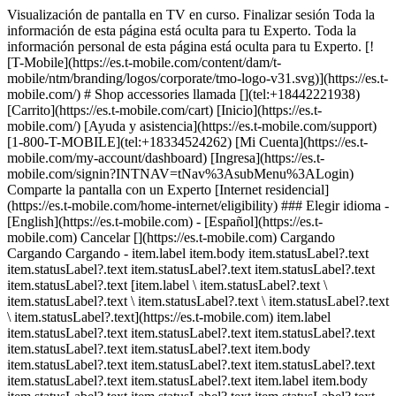
Visualización de pantalla en TV en curso. Finalizar sesión Toda la
información de esta página está oculta para tu Experto. Toda la
información personal de esta página está oculta para tu Experto. [!
[T-Mobile](https://es.t-mobile.com/content/dam/t-
mobile/ntm/branding/logos/corporate/tmo-logo-v31.svg)](https://es.t-
mobile.com/) # Shop accessories llamada [](tel:+18442221938)
[Carrito](https://es.t-mobile.com/cart) [Inicio](https://es.t-
mobile.com/) [Ayuda y asistencia](https://es.t-mobile.com/support)
[1-800-T-MOBILE](tel:+18334524262) [Mi Cuenta](https://es.t-
mobile.com/my-account/dashboard) [Ingresa](https://es.t-
mobile.com/signin?INTNAV=tNav%3AsubMenu%3ALogin)
Comparte la pantalla con un Experto [Internet residencial]
(https://es.t-mobile.com/home-internet/eligibility) ### Elegir idioma -
[English](https://es.t-mobile.com) - [Español](https://es.t-
mobile.com) Cancelar [](https://es.t-mobile.com) Cargando
Cargando Cargando - item.label item.body item.statusLabel?.text
item.statusLabel?.text item.statusLabel?.text item.statusLabel?.text
item.statusLabel?.text [item.label \ item.statusLabel?.text \
item.statusLabel?.text \ item.statusLabel?.text \ item.statusLabel?.text
\ item.statusLabel?.text](https://es.t-mobile.com) item.label
item.statusLabel?.text item.statusLabel?.text item.statusLabel?.text
item.statusLabel?.text item.statusLabel?.text item.body
item.statusLabel?.text item.statusLabel?.text item.statusLabel?.text
item.statusLabel?.text item.statusLabel?.text item.label item.body