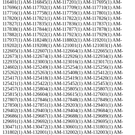
116401(1) AM-116845(1) AM-117201(1) AM-117695(1) AM-
117696(1) AM-117702(1) AM-117709(1) AM-117710(1) AM-
117716(1) AM-117758(1) AM-117759(1) AM-117801(1) AM-
117820(1) AM-117821(1) AM-117822(1) AM-117826(1) AM-
117827(1) AM-117835(1) AM-117836(1) AM-117837(1) AM-
117838(1) AM-117844(1) AM-117877(1) AM-117878(1) AM-
117882(1) AM-117922(1) AM-117923(1) AM-117929(1) AM-
117937(1) AM-118248(1) AM-118802(1) AM-119201(1) AM-
119202(1) AM-119208(1) AM-121001(1) AM-121003(1) AM-
122605(1) AM-122607(1) AM-122664(1) AM-122665(1) AM-
122673(1) AM-122674(1) AM-122926(1) AM-122934(1) AM-
122935(1) AM-123003(1) AM-123016(1) AM-123017(1) AM-
124602(1) AM-125249(1) AM-125254(1) AM-125256(1) AM-
125262(1) AM-125263(1) AM-125408(1) AM-125412(1) AM-
125417(1) AM-125418(1) AM-125419(1) AM-125420(1) AM-
125421(1) AM-125422(1) AM-125452(1) AM-125453(1) AM-
125457(1) AM-125804(1) AM-125805(1) AM-125807(1) AM-
125815(1) AM-126604(1) AM-126615(1) AM-127601(1) AM-
127807(1) AM-127846(1) AM-127848(1) AM-127849(1) AM-
127850(1) AM-127851(1) AM-129203(1) AM-129401(1) AM-
129402(1) AM-129403(1) AM-129404(1) AM-129684(1) AM-
129686(1) AM-129687(1) AM-129688(1) AM-129689(1) AM-
129691(1) AM-129692(1) AM-129693(1) AM-129695(1) AM-
130471(1) AM-130472(1) AM-130601(1) AM-131801(1) AM-
131802(1) AM-132001(1) AM-132002(1) AM-132003(1) AM-