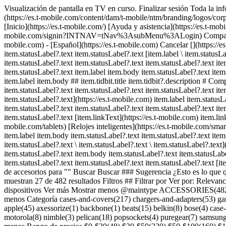
Visualización de pantalla en TV en curso. Finalizar sesión Toda la inf
(https://es.t-mobile.com/content/dam/t-mobile/ntm/branding/logos/corp
[Inicio](https://es.t-mobile.com/) [Ayuda y asistencia](https://es.t
mobile.com/signin?INTNAV=tNav%3AsubMenu%3ALogin) Comparte la panta
mobile.com) - [Español](https://es.t-mobile.com) Cancelar [](https://
item.statusLabel?.text item.statusLabel?.text [item.label \ item.statusLa
item.statusLabel?.text item.statusLabel?.text item.statusLabel?.text it
item.statusLabel?.text item.label item.body item.statusLabel?.text item
item.label item.body ## item.tidbit.title item.tidbit?.description # C
item.statusLabel?.text item.statusLabel?.text item.statusLabel?.text item
item.statusLabel?.text](https://es.t-mobile.com) item.label item.statusL
item.statusLabel?.text item.statusLabel?.text item.statusLabel?.text it
item.statusLabel?.text [item.linkText](https://es.t-mobile.com) item.link
mobile.com/tablets) [Relojes inteligentes](https://es.t-mobile.com/sma
item.label item.body item.statusLabel?.text item.statusLabel?.text item.
item.statusLabel?.text \ item.statusLabel?.text \ item.statusLabel?.text
item.statusLabel?.text item.body item.statusLabel?.text item.statusLabe
item.statusLabel?.text item.statusLabel?.text item.statusLabel?.text [i
de accesorios para "" Buscar Buscar ### Sugerencia ¿Esto es lo que qu
muestran 27 de 482 resultados Filtros ## Filtrar por Ver por: Releva
dispositivos
Ver más Mostrar menos @maintype ACCESSORIES(
menos Categoría cases-and-covers(217) chargers-and-adapters(53) ga
apple(45) axessorize(1) backbone(1) beats(15) belkin(8) bose(4) case
motorola(8) nimble(3) pelican(18) popsockets(4) puregear(7) samsung(