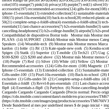
menos Rango de precios $0-$20(48) $20-$50(220) $50-$100(160) $100
color(105) orange(7) pink(14) privacy(18) purple(7) red(1) silver(10)
accessories(197) recommended-accessories(124) gifts-for-mom(108) 
iphone-15-essentials(13) extended-collection(51) sustainable-materials
100(15) pixel-10a-essentials(10) back-to-school(28) reduced-plastic-an
50(21) complete-setup-z-fold8-ultra(4) essentials-z-fold8-ultra(3) tech
essentials(11) last-chance-accessories(7) b2s-essentials-bundle(3) sa
cancelling-headphones(15) b2s-college-bundle(3) airpods(5) b2s-prod
Compatibilidad de dispositivos
Borrar todo Mostrar más Mostrar menos @maintype ACCESSORIES (482) ACCOUNTS (81) DEVICES (83) MARKETING (281) NEWS (2793) OFFERS (23) PLANS (14) SUPPORT (33644) Mostrar más Mostrar menos Categoría Cases-and-covers (217) Chargers-and-adapters (53) Gaming (5) Headphones (30) Others (27) Screen-protectors (126) Simcard (1) Speakers (14) Wearable-tech (9) Mostrar más Mostrar menos Marca Apple (45) Axessorize (1) Backbone (1) Beats (15) Belkin (8) Bose (4) Case-mate (18) Chipolo (2) Google (10) Goto (83) Harman-kardon (1) Iottie (1) Jbl (13) Kate-spade-new-york (5) Kendra-scott (6) Meta (13) Mophie (2) Motorola (8) Nimble (3) Pelican (18) Popsockets (4) Puregear (7) Samsung (28) Scosche (2) Sony (3) Spigen (3) Statik (1) Superior (1) T-mobile (3) Tech21 (37) Uag (22) Umbro (1) Velvet-caviar (1) Zagg (112) Mostrar más Mostrar menos Rango de precios $0-$20 (48) $20-$50 (220) $50-$100 (160) $100-$200 (22) $200 and above (32) Mostrar más Mostrar menos Colores Black (184) Blue (34) Brown (2) Clear (158) Gold (1) Gray (11) Green (2) Multi-color (105) Orange (7) Pink (14) Privacy (18) Purple (7) Red (1) Silver (10) White (41) Yellow (2) Mostrar más Mostrar menos Destacados Essential-accessories (305) Ios-essential-accessories (191) Android-essential-accessories (197) Recommended-accessories (124) Gifts-for-mom (108) Magnetic (171) Member-month (77) Travel-accessories (49) Rugged-cases (48) Made-better (89) Galaxy-s26-series-recommended-accessories (71) Iphone-15-essentials (13) Extended-collection (51) Sustainable-materials (32) Treat-yourself (75) Holiday-gifting (69) Recyclable-or-recycled-content (42) Popular-pairings (35) True-wireless-earbuds (19) Gifts-under-100 (15) Pixel-10a-essentials (10) Back-to-school (28) Reduced-plastic-and-recycled-pack (13) Gifts-for-family-and-friends (33) Fashion-cases (23) Gifts-for-gamers-and-tech-lovers (7) Online-exclusive (1) Gifts-under-50 (21) Complete-setup-z-fold8-ultra (4) Essentials-z-fold8-ultra (3) Tech-gifts (13) Ray-ban-meta-(gen-2) (7) Oakley (2) Gifts-for-kids-and-teens (25) Complete-setup-z-fold8 (4) Essentials-z-fold8 (3) Revvl-8-pro-essentials (11) Last-chance-accessories (7) B