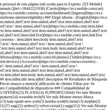
n personal de esta página está oculta para tu Experto. [![T-Mobile]
lamada [](tel:+18442221938) [Carrito](https://es.t-mobile.com/cart)
ps://es.t-mobile.com/my-account/dashboard) [Ingresa](https://es.t-
e-internet/eligibility) ### Elegir idioma - [English](https://es.t-
.statusLabel?.text item.statusLabel?.text item.statusLabel?.text
bel?.text \ item.statusLabel?.text](https://es.t-mobile.com) item.label
ext item.statusLabel?.text item.statusLabel?.text item.statusLabel?.text
usLabel?.text [item.linkText](https://es.t-mobile.com) item.linkText
ccesorios - item.label item.body item.statusLabel?.text
.text \ item.statusLabel?.text \ item.statusLabel?.text \
?.text item.statusLabel?.text item.body item.statusLabel?.text
usLabel?.text item.statusLabel?.text item.statusLabel?.text
léfonos](https://es.t-mobile.com/cell-phones) [Tablets](https://es.t-
ted-devices) [Accesorios](https://es.t-mobile.com/accessories) -
 \ item.statusLabel?.text \ item.statusLabel?.text \
el?.text item.statusLabel?.text item.statusLabel?.text
ext item.label item.body item.statusLabel?.text item.statusLabel?.text
 ## item.tidbit.title item.tidbit?.description ## Resultados de Búsqueda
recio (mayor a menor)Calificación de clientes Filtrar por: Se
entes Compatibilidad de dispositivos ### Compatibilidad de
OFFERS(23) PLANS(14) SUPPORT(33644) Ver más Mostrar
 speakers(14) wearable-tech(9) Ver más Mostrar menos Marca
bl(13) kate-spade-new-york(5) kendra-scott(6) meta(13) mophie(2)
ch21(37) uag(22) umbro(1) velvet-caviar(1) zagg(112) Ver más Mostrar