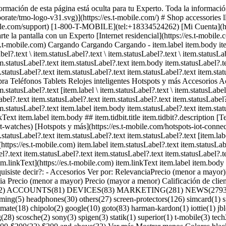
ormación de esta página está oculta para tu Experto. Toda la informació
orate/tmo-logo-v31.svg)](https://es.t-mobile.com/) # Shop accessories l
-mobile.com/support) [1-800-T-MOBILE](tel:+18334524262) [Mi Cuenta](htt
lla con un Experto [Internet residencial](https://es.t-mobile.com/hom
es.t-mobile.com) Cargando Cargando Cargando - item.label item.body item
bel?.text \ item.statusLabel?.text \ item.statusLabel?.text \ item.statusLa
em.statusLabel?.text item.statusLabel?.text item.body item.statusLabel?.t
.statusLabel?.text item.statusLabel?.text item.statusLabel?.text item.stat
ompra Teléfonos Tablets Relojes inteligentes Hotspots y más Accesorios A
.statusLabel?.text [item.label \ item.statusLabel?.text \ item.statusLabel?
abel?.text item.statusLabel?.text item.statusLabel?.text item.statusLabel
em.statusLabel?.text item.label item.body item.statusLabel?.text item.stat
Text item.label item.body ## item.tidbit.title item.tidbit?.description [Te
rt-watches) [Hotspots y más](https://es.t-mobile.com/hotspots-iot-connec
statusLabel?.text item.statusLabel?.text item.statusLabel?.text [item.label
](https://es.t-mobile.com) item.label item.statusLabel?.text item.statusLab
l?.text item.statusLabel?.text item.statusLabel?.text item.statusLabel?.t
tem.linkText](https://es.t-mobile.com) item.linkText item.label item.body
isiste decir?: - Accesorios Ver por: RelevanciaPrecio (menor a mayor)P
ncia Precio (menor a mayor) Precio (mayor a menor) Calificación de cli
482) ACCOUNTS(81) DEVICES(83) MARKETING(281) NEWS(2793) 
ming(5) headphones(30) others(27) screen-protectors(126) simcard(1)
-mate(18) chipolo(2) google(10) goto(83) harman-kardon(1) iottie(1) j
28) scosche(2) sony(3) spigen(3) statik(1) superior(1) t-mobile(3) te