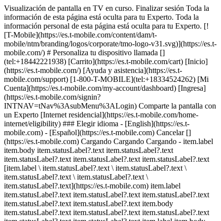
Visualización de pantalla en TV en curso. Finalizar sesión Toda la
información de esta página está oculta para tu Experto. Toda la
información personal de esta página está oculta para tu Experto. [!
[T-Mobile](https://es.t-mobile.com/content/dam/t-
mobile/ntm/branding/logos/corporate/tmo-logo-v31.svg)](https://es.t-
mobile.com/) # ​​​​​​​Personaliza tu dispositivo llamada []
(tel:+18442221938) [Carrito](https://es.t-mobile.com/cart) [Inicio]
(https://es.t-mobile.com/) [Ayuda y asistencia](https://es.t-
mobile.com/support) [1-800-T-MOBILE](tel:+18334524262) [Mi
Cuenta](https://es.t-mobile.com/my-account/dashboard) [Ingresa]
(https://es.t-mobile.com/signin?
INTNAV=tNav%3AsubMenu%3ALogin) Comparte la pantalla con
un Experto [Internet residencial](https://es.t-mobile.com/home-
internet/eligibility) ### Elegir idioma - [English](https://es.t-
mobile.com) - [Español](https://es.t-mobile.com) Cancelar []
(https://es.t-mobile.com) Cargando Cargando Cargando - item.label
item.body item.statusLabel?.text item.statusLabel?.text
item.statusLabel?.text item.statusLabel?.text item.statusLabel?.text
[item.label \ item.statusLabel?.text \ item.statusLabel?.text \
item.statusLabel?.text \ item.statusLabel?.text \
item.statusLabel?.text](https://es.t-mobile.com) item.label
item.statusLabel?.text item.statusLabel?.text item.statusLabel?.text
item.statusLabel?.text item.statusLabel?.text item.body
item.statusLabel?.text item.statusLabel?.text item.statusLabel?.text