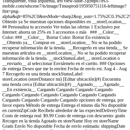
Transparente, vista izquierda, left view-slide-3](https://es.t-
mobile.com/sdscene7/is/image/Tmusprod/195950751116-leftimage?
fmt=png-
alpha&qlt=85%2C0&resMode=sharp2&op_usm=1.75%2C0.3%2C2
Obtenlo ya Se muestran opciones disponibles en __storeLocation__ ## Personaliza tu accesorio Ver todas las ofertas 1 Exclusivo por Internet: ahorra un 25% en 3 accesorios o más ### __Color:__ Color: ### __Color:__ Borrar Color: Borrar En existencia __Obtenlo ya__ Comprar en __storeLocation__ No se ha podido recuperar información de la tienda. __Recogerlo en una tienda__ Se muestran artículos en __storeLocation__ No se ha podido recuperar información de la tienda. __stockStatusLabel__, storeLocation o __enviarlo__ al seleccionar Enviármelo en el carrito. ### Opciones de entrega Deseo que me lo envíen Fecha de envío est. Aug 4 - Aug 7 Recogerlo en una tienda stockStatusLabel storeLocation (storeDistance mi) [Editar ubicación](#) Encuentra una tienda cerca [Editar ubicación](#) __Agotado__ __Agotado__ __En existencia__ Cargando Cargando Cargando Cargando Cargando Cargando Cargando Cargando Cargando Cargando Cargando Cargando Cargando Cargando opciones de entrega, por favor espera Método de entrega Entrega el mismo día No disponible en currentZipCode Recíbelo alrededor de las expectedDeliveryTime Costo de entrega real: $9.99 Costo de entrega con descuento: gratis Recoger en la tienda Agotado en storeName Hoy en storeName Gratis Envío No disponible Fecha de envío estimada: shippingDate Gratis Método de entrega Entrega el mismo día No disponible en currentZipCode Recíbelo alrededor de las expectedDeliveryTime Costo de entrega real: $9.99 Costo de entrega con descuento: gratis Entrega el mismo día No disponible en currentZipCode Recíbelo alrededor de las Invalid Date Costo de entrega real: $9.99 Costo de entrega con descuento: gratis Recoger en la tienda Agotado en storeName Hoy en storeName Gratis Recoger en la tienda Agotado en storeName Agotado en Dulles Retail Pl & Columbia Pl Hoy en Dulles Retail Pl & Columbia Pl Gratis Envío No disponible Fecha de envío estimada: shippingDate Gratis Envío No disponible Fecha de envío estimada: Aug 4 - Aug 7 Gratis __Tu tienda:__ [storeLocation (storeDistance mi)](#) Encuentra una tienda cerca [Editar ubicación](#) No disponible en currentZipCode No disponible en # Entregar a currentZipCode Editar ubicación # Enviar a currentZipCode __¿Eres un cliente nuevo o existente?__ Cliente existente Cliente nuevo __Bienvenido a T-Mobile (cliente nuevo)__ Editar __Elegir una opción de pago__ __Pagar mensualmente__ A pagar hoy $0.00 + impuestos $4.17/mes por 12 meses __Pagar el monto total__ $49.99 \+ impuesto Si eliges pagar mensualmente y cancelas el servicio móvil, deberás pagar el saldo restante del accesorio. Para clientes elegibles. Tasa de interés anual de 0%. Se requiere servicio elegible. [](https://es.t-mobile.com) __Con plan de pago: actualMonthlyValue/mes por paymentTerms meses, sin intereses.__ A pagar hoy dueToday + impuestos y otros cargos __Precio sin descuento: payInFullStrikeThroughValue payInFull__ + impuesto Si eliges pagar mensualmente y cancelas el servicio móvil, deberás pagar el saldo restante del dispositivo. Solo para clientes elegibles. 0% de interés anual (APR). Se requiere compra mínima de $49 en accesorios y servicio elegible. [](https://es.t-mobile.com) 1 Quantity 1 Agregar Dulles Retail Pl & Columbia Pl (1 mi) __¿Deseas recibirlo antes?__ Encontrar tiendas cercanas Detalles ### Otras características * * * Delgada, liviana y fácil de agarrar, esta funda con diseño de Apple exhibe el hermoso acabado de color del iPhone 17 y ofrece protección adicional. Fabricada con una combinación de policarbonato transparente y material flexible, la funda se adapta perfectamente a los botones para que sea fácil de usar. Esta funda funciona sin problemas con Control de la cámara. Tiene un cristal de zafiro, unido a una capa conductora para comunicar los movimientos de los dedos al Control de la Cámara. La superficie tiene un revestimiento resistente a los rayones, tanto por fuera como por dentro. Y todos los materiales y recubrimientos están diseñados para evitar que la funda se ponga amarilla con el tiempo. Cuenta con imanes que se alinean a la perfección con el iPhone 17, para que puedas colocarla con facilidad y disfrutar de carga rápida inalámbrica cuando quieras. Cuando sea hora de cargar el iPhone, deja la funda puesta y conéctalo al cargador MagSafe o colócalo sobre tu cargador con certificación Qi o Qi2 de 25 W. Como todas las fundas diseñadas por Apple, es sometida a miles de horas de pruebas durante todo el proceso de diseño y fabricación. Así que no solo luce increíble, si no que está preparada para proteger tu iPhone de rayones y caídas. ### ¿Qué hay en la caja? * * * - Funda transparente con MagSafe para iPhone 17 ### Detalles adicionales de especificaciones * * * __Peso__ 0.17 lb * * * __Duración__ 0.62 pulgadas * * * __Altura__ 7.23 pulgadas * * * __Ancho__ 3.5 pulgadas * * * [](https://es.t-mobile.com) ver detalles ## promoción aplicada ver detalles ## | ![Logotipo de T-Mobile](https://es.t-mobile.com/sdscene7/is/image/Tmusprod/fg-tmobile-logo?ts=1710994518480&dpr=off "Logotipo de T-Mobile") __Ingresa a tu cuenta.__ Ingresa Continuar como invitado. [__¿Necesitas ayuda para ingresar?__](https://es.account.t-mobile.com/signin/v2/ "Enlace Necesito ayuda para ingresar") [__Crea un T-Mobile ID__](https://es.account.t-mobile.com/signin/v2/ "Crear una ID de T-Mobile") promoLongDescription Hola userName! Te damos la bienvenida a T-Mobile ¡Hola! Te damos la bienvenida a T-Mobile Tienda T-Mobile Experience storeLocation Dirección 22000 Dulles Retail Plaza Suite 182 Sterling, VA 20166 Salta la fila y aprovecha nuestras mejores ofertas y la selección más grande durante tu visita a la tienda. Compra en esta tienda ¿No estás en esta tienda? ## Selecciona una tienda ( mi) , , , Horario de hoy: - [](https://es.t-mobile.com) Configura esta tienda [](https://es.t-mobile.com) [Indicaciones](https://es.t-mobile.com) [Llamar a la tienda](tel:+1-undefined) - ### Horario de atención de la tienda Lunes a sábado - Domingo ## Selecciona una tienda ### Lo sentimos, hubo un problema técnico Los servicios que utilizamos para buscar tiendas según la ubicación no están funcionando en este momento. Busca por ciudad y estado o código postal para comprobar la disponibilidad en tiendas cercanas. No encontramos tiendas de T-Mobile cercanas. Prueba con otra ciudad, estado o código postal para buscar otras tiendas. Vuelve a intentarlo para encontrar la tienda más cercana. ( mi) , , , Horario de hoy: - En existencia Apresúrate, solo quedan unos cuantos [](https://es.t-mobile.com) ( mi) , , , Horario de hoy: - En existencia Apresúrate, solo quedan unos cuantos [](https://es.t-mobile.com) Dulles Retail Pl & Columbia Pl (1.0 mi) 22000 Dulles Retail Plaza Suite 182, Sterling, VA, 20166 Horario de hoy: 10am - 8pm En existencia Apresúrate, solo quedan unos cuantos [](https://es.t-mobile.com) Dulles Town Center (2.7 mi) 21100 Dulles Town Circle G-110, Sterling, VA, 20166 Horario de hoy: 11am - 8pm En existencia Apresúrate, solo quedan unos cuantos [](https://es.t-mobile.com) Reston Pkwy & New Dominion Rd (6.1 mi) 1837 Fountain Dr, Reston, VA, 20190 Horario de hoy: 10am - 8pm En existencia Apresúrate, solo quedan unos cuantos [](https://es.t-mobile.com) Fair Oaks Mall (10.9 mi) 11913U Fair Oaks Mall, Fairfax, VA, 22033 Horario de hoy: 10am - 8pm En existencia Apresúrate, solo quedan unos cuantos [](https://es.t-mobile.com) Fairfax Blvd & Main St (12.6 mi) 10955 Fairfax Blvd Suite 110, Fairfax, VA, 22030 Horario de hoy: 10am - 9pm En existencia Apresúrate, solo quedan unos cuantos [](https://es.t-mobile.com) Tyson's Corner (13.8 mi) 1961 Chain Bridge Rd Ste J008L, McLean, VA, 22102 Horario de hoy: 10am - 9pm En existencia Apresúrate, solo quedan unos cuantos [](https://es.t-mobile.com) Fair City Mall (14.6 mi) 9662 Main St, Fairfax, VA, 22031 Horario de hoy: 10am - 9pm En existencia Apresúrate, solo quedan unos cuantos [](https://es.t-mobile.com) Recoger aquí Recoger aquí # Encuentra una tienda Selecciona un código postal y ciudad válidos __( mi)__ , , , Horario de hoy - [](https://es.t-mobile.com) * * * __Dulles Retail Pl & Columbia Pl (1.0 mi)__ 22000 Dulles Retail Plaza Suite 182, Sterling, VA, 20166 Horario de hoy 10am - 8pm [](https://es.t-mobile.com/store-locator/va/sterling/dulles-retail-pl-columbia-pl) * * * __Dulles Town Center (2.7 mi)__ 21100 Dulles Town Circle G-110, Sterling, VA, 20166 Horario de hoy 11am - 8pm [](https://es.t-mobile.com/store-locator/va/sterling/dulles-town-center) * * * __Reston Pkwy & New Dominion Rd (6.1 mi)__ 1837 Fountain Dr, Reston, VA, 20190 Horario de hoy 10am - 8pm [](https://es.t-mobile.com/store-locator/va/reston/reston-pkwy-new-dominion-rd) * * * __Fair Oaks Mall (10.9 mi)__ 11913U Fair Oaks Mall, Fairfax, VA, 22033 Horario de hoy 10am - 8pm [](https://es.t-mobile.com/store-locator/va/fairfax/fair-oaks-mall) * * * __Fairfax Blvd & Main St (12.6 mi)__ 10955 Fairfax Blvd Suite 110, Fairfax, VA, 22030 Horario de hoy 10am - 9pm [](https://es.t-mobile.com/store-locator/va/fairfax/fairfax-blvd-main-st) * * * __Tyson's Corner (13.8 mi)__ 1961 Chain Bridge Rd Ste J008L, McLean, VA, 22102 Horario de hoy 10am - 9pm [](https://es.t-mobile.com/store-locator/va/mclean/tysons-corner) * * * __Fair City Mall (14.6 mi)__ 9662 Main St, Fairfax, VA, 22031 Horario de hoy 10am - 9pm [](https://es.t-mobile.com/store-locator/va/fairfax/fair-city-mall) * * * Selecciona una tienda ## Obtenlo más rápido con la opción de recogerlo en la tienda ¡Recibe tu pedido hoy mismo! Al revisar tu pedido, selecciona Retiro en tienda como método de entrega y empezaremos a preparar tu pedido en la tienda T-Mobile elegible que prefieras. Los accesorios actualmente no están dispo