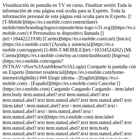
Visualización de pantalla en TV en curso. Finalizar sesión Toda la
información de esta página está oculta para tu Experto. Toda la
información personal de esta página está oculta para tu Experto. [!
[T-Mobile](https://es.t-mobile.com/content/dam/t-
mobile/ntm/branding/logos/corporate/tmo-logo-v31.svg)](https://es.t-
mobile.com/) # ​​​​​​​Personaliza tu dispositivo llamada []
(tel:+18442221938) [Carrito](https://es.t-mobile.com/cart) [Inicio]
(https://es.t-mobile.com/) [Ayuda y asistencia](https://es.t-
mobile.com/support) [1-800-T-MOBILE](tel:+18334524262) [Mi
Cuenta](https://es.t-mobile.com/my-account/dashboard) [Ingresa]
(https://es.t-mobile.com/signin?
INTNAV=tNav%3AsubMenu%3ALogin) Comparte la pantalla con
un Experto [Internet residencial](https://es.t-mobile.com/home-
internet/eligibility) ### Elegir idioma - [English](https://es.t-
mobile.com) - [Español](https://es.t-mobile.com) Cancelar []
(https://es.t-mobile.com) Cargando Cargando Cargando - item.label
item.body item.statusLabel?.text item.statusLabel?.text
item.statusLabel?.text item.statusLabel?.text item.statusLabel?.text
[item.label \ item.statusLabel?.text \ item.statusLabel?.text \
item.statusLabel?.text \ item.statusLabel?.text \
item.statusLabel?.text](https://es.t-mobile.com) item.label
item.statusLabel?.text item.statusLabel?.text item.statusLabel?.text
item.statusLabel?.text item.statusLabel?.text item.body
item.statusLabel?.text item.statusLabel?.text item.statusLabel?.text