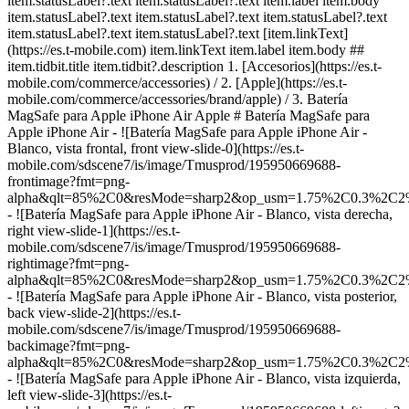
item.statusLabel?.text item.statusLabel?.text item.label item.body
item.statusLabel?.text item.statusLabel?.text item.statusLabel?.text
item.statusLabel?.text item.statusLabel?.text [item.linkText]
(https://es.t-mobile.com) item.linkText item.label item.body ##
item.tidbit.title item.tidbit?.description
1. [Accesorios](https://es.t-
mobile.com/commerce/accessories) / 2. [Apple](https://es.t-
mobile.com/commerce/accessories/brand/apple) / 3. Batería
MagSafe para Apple iPhone Air Apple # Batería MagSafe para
Apple iPhone Air - ![Batería MagSafe para Apple iPhone Air -
Blanco, vista frontal, front view-slide-0](https://es.t-
mobile.com/sdscene7/is/image/Tmusprod/195950669688-
frontimage?fmt=png-
alpha&qlt=85%2C0&resMode=sharp2&op_usm=1.75%2C0.3%2C2
- ![Batería MagSafe para Apple iPhone Air - Blanco, vista derecha,
right view-slide-1](https://es.t-
mobile.com/sdscene7/is/image/Tmusprod/195950669688-
rightimage?fmt=png-
alpha&qlt=85%2C0&resMode=sharp2&op_usm=1.75%2C0.3%2C2
- ![Batería MagSafe para Apple iPhone Air - Blanco, vista posterior,
back view-slide-2](https://es.t-
mobile.com/sdscene7/is/image/Tmusprod/195950669688-
backimage?fmt=png-
alpha&qlt=85%2C0&resMode=sharp2&op_usm=1.75%2C0.3%2C2
- ![Batería MagSafe para Apple iPhone Air - Blanco, vista izquierda,
left view-slide-3](https://es.t-