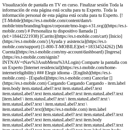
Visualización de pantalla en TV en curso. Finalizar sesión Toda la
información de esta página está oculta para tu Experto. Toda la
información personal de esta página está oculta para tu Experto. [!
[T-Mobile](https://es.t-mobile.com/content/dam/t-
mobile/ntm/branding/logos/corporate/tmo-logo-v31.svg)](https://es.t-
mobile.com/) # ​​​​​​​Personaliza tu dispositivo llamada []
(tel:+18442221938) [Carrito](https://es.t-mobile.com/cart) [Inicio]
(https://es.t-mobile.com/) [Ayuda y asistencia](https://es.t-
mobile.com/support) [1-800-T-MOBILE](tel:+18334524262) [Mi
Cuenta](https://es.t-mobile.com/my-account/dashboard) [Ingresa]
(https://es.t-mobile.com/signin?
INTNAV=tNav%3AsubMenu%3ALogin) Comparte la pantalla con
un Experto [Internet residencial](https://es.t-mobile.com/home-
internet/eligibility) ### Elegir idioma - [English](https://es.t-
mobile.com) - [Español](https://es.t-mobile.com) Cancelar []
(https://es.t-mobile.com) Cargando Cargando Cargando - item.label
item.body item.statusLabel?.text item.statusLabel?.text
item.statusLabel?.text item.statusLabel?.text item.statusLabel?.text
[item.label \ item.statusLabel?.text \ item.statusLabel?.text \
item.statusLabel?.text \ item.statusLabel?.text \
item.statusLabel?.text](https://es.t-mobile.com) item.label
item.statusLabel?.text item.statusLabel?.text item.statusLabel?.text
item.statusLabel?.text item.statusLabel?.text item.body
item.statusLabel?.text item.statusLabel?.text item.statusLabel?.text