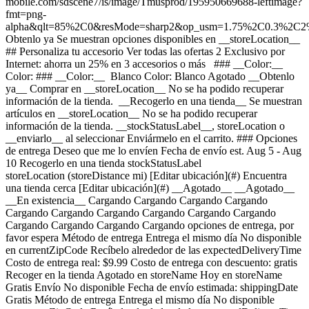
mobile.com/sdscene7/is/image/Tmusprod/195950669688-leftimage?
fmt=png-
alpha&qlt=85%2C0&resMode=sharp2&op_usm=1.75%2C0.3%2C2
Obtenlo ya Se muestran opciones disponibles en __storeLocation__ ## Personaliza tu accesorio Ver todas las ofertas 2 Exclusivo por Internet: ahorra un 25% en 3 accesorios o más ### __Color:__ Color: ### __Color:__ Blanco Color: Blanco Agotado __Obtenlo ya__ Comprar en __storeLocation__ No se ha podido recuperar información de la tienda. __Recogerlo en una tienda__ Se muestran artículos en __storeLocation__ No se ha podido recuperar información de la tienda. __stockStatusLabel__, storeLocation o __enviarlo__ al seleccionar Enviármelo en el carrito. ### Opciones de entrega Deseo que me lo envíen Fecha de envío est. Aug 5 - Aug 10 Recogerlo en una tienda stockStatusLabel storeLocation (storeDistance mi) [Editar ubicación](#) Encuentra una tienda cerca [Editar ubicación](#) __Agotado__ __Agotado__ __En existencia__ Cargando Cargando Cargando Cargando Cargando Cargando Cargando Cargando Cargando Cargando Cargando Cargando Cargando Cargando opciones de entrega, por favor espera Método de entrega Entrega el mismo día No disponible en currentZipCode Recíbelo alrededor de las expectedDeliveryTime Costo de entrega real: $9.99 Costo de entrega con descuento: gratis Recoger en la tienda Agotado en storeName Hoy en storeName Gratis Envío No disponible Fecha de envío estimada: shippingDate Gratis Método de entrega Entrega el mismo día No disponible en currentZipCode Recíbelo alrededor de las expectedDeliveryTime Costo de entrega real: $9.99 Costo de entrega con descuento: gratis Entrega el mismo día No disponible en currentZipCode Recíbelo alrededor de las expectedDeliveryTime Costo de entrega real: $9.99 Costo de entrega con descuento: gratis Recoger en la tienda Agotado en storeName Hoy en storeName Gratis Recoger en la tienda Agotado en storeName Hoy en storeName Gratis Envío No disponible Fecha de envío estimada: shippingDate Gratis Envío No disponible Fecha de envío estimada: Aug 5 - Aug 10 Gratis __Tu tienda:__ [storeLocation (storeDistance mi)](#) Encuentra una tienda cerca [Editar ubicación](#) No disponible en currentZipCode No disponible en # Entregar a currentZipCode Editar ubicación # Enviar a currentZipCode __¿Eres un cliente nuevo o existente?__ Cliente existente Cliente nuevo __Bienvenido a T-Mobile (cliente nuevo)__ Editar __Elegir una opción de pago__ __Pagar mensualmente__ A pagar hoy $0.00 + impuestos $6.25/mes por 12 meses __Pagar el monto total__ $99.99 $74.97 \+ impuesto Si eliges pagar mensualmente y cancelas el servicio móvil, deberás pagar el saldo restante del accesorio. Para clientes elegibles. Tasa de interés anual de 0%. Se requiere servicio elegible. [](https://es.t-mobile.com) __Con plan de pago: actualMonthlyValue/mes por paymentTerms meses, sin intereses.__ A pagar hoy dueToday + impuestos y otros cargos __Precio sin descuento: payInFullStrikeThroughValue payInFull__ + impuesto Si eliges pagar mensualmente y cancelas el servicio móvil, deberás pagar el saldo restante del dispositivo. Solo para clientes elegibles. 0% de interés anual (APR). Se requiere compra mínima de $49 en accesorios y servicio elegible. [](https://es.t-mobile.com) 1 Quantity 1 Agregar ( mi) __¿Deseas recibirlo antes?__ Encontrar tiendas cercanas Detalles ### Otras características * * * Diseño delgado y liviano: la batería MagSafe para iPhone Air se creó exclusivamente para el iPhone Air. Se diseñó para caber en el bolsillo, se siente muy bien en la mano y añade hasta un 65% de carga adicional al iPhone Air, lo que prolonga la duración de la batería más que cualquier otro iPhone. Comportamiento inteligente: conecta la batería MagSafe a tu iPhone Air completamente cargado para usarlo todo el día. Para maximizar la vida útil de la batería, el sistema combinado elegirá los mejores momentos para recargarla. O cuando necesites una recarga rápida, simplemente conéctalo para obtener hasta 12 W de carga inalámbrica rápida al instante. Carga rápida: para una carga aún más rápida de tu iPhone Air, acopla la batería MagSafe y conéctala a un adaptador de corriente de 20 W o superior al mismo tiempo. ### ¿Qué hay en la caja? * * * - Batería MagSafe para iPhone Air ### Detalles adicionales de especificaciones * * * __Peso__ 0.44 lb * * * __Duración__ 0.71 pulgadas * * * __Altura__ 6.24 pulgadas * * * __Ancho__ 3.39 pulgadas * * * [](https://es.t-mobile.com) ver detalles ## promoción aplicada ver detalles ## | ![Logotipo de T-Mobile](https://es.t-mobile.com/sdscene7/is/image/Tmusprod/fg-tmobile-logo?ts=1710994518480&dpr=off "Logotipo de T-Mobile") __Ingresa a tu cuenta.__ Ingresa Continuar como invitado. [__¿Necesitas ayuda para ingresar?__](https://es.account.t-mobile.com/signin/v2/ "Enlace Necesito ayuda para ingresar") [__Crea un T-Mobile ID__](https://es.account.t-mobile.com/signin/v2/ "Crear una ID de T-Mobile") promoLongDescription Hola userName! Te damos la bienvenida a T-Mobile ¡Hola! Te damos la bienvenida a T-Mobile Tienda T-Mobile Experience storeLocation Dirección bowisStoreStreetAddress bowisStoreCity, bowisStoreState bowisStoreZipCode Salta la fila y aprovecha nuestras mejores ofertas y la selección más grande durante tu visita a la tienda. Compra en esta tienda ¿No estás en esta tienda? ## Selecciona una tienda ( mi) , , , Horario de hoy: - [](https://es.t-mobile.com) Configura esta tienda [](https://es.t-mobile.com) [Indicaciones](https://es.t-mobile.com) [Llamar a la tienda](tel:+1-undefined) - ### Horario de atención de la tienda Lunes a sábado - Domingo ## Selecciona una tienda ### Lo sentimos, hubo un problema técnico Los servicios que utilizamos para buscar tiendas según la ubicación no están funcionando en este momento. Busca por ciudad y estado o código postal para comprobar la disponibilidad en tiendas cercanas. No encontramos tiendas de T-Mobile cercanas. Prueba con otra ciudad, estado o código postal para buscar otras tiendas. Vuelve a intentarlo para encontrar la tienda más cercana. ( mi) , , , Horario de hoy: - En existencia Apresúrate, solo quedan unos cuantos [](https://es.t-mobile.com) Recoger aquí # Encuentra una tienda Selecciona un código postal y ciudad válidos __( mi)__ , , , Horario de hoy - [](https://es.t-mobile.com) * * * Selecciona una tienda ## Obtenlo más rápido con la opción de recogerlo en la tienda ¡Recibe tu pedido hoy mismo! Al revisar tu pedido, selecciona Retiro en tienda como método de entrega y empezaremos a preparar tu pedido en la tienda T-Mobile elegible que prefieras. Los accesorios actualmente no están disponibles para retiro en tienda. Recibirás un email cuando tu pedido esté listo para ser recogido y dispondrás de dos días laborales para retirarlo. # Lo sentimos, no eres elegible para esta promoción. De todos modos, puedes realizar la compra y aprovechar la red, los beneficios y las ventajas de T-Mobile. # Agotado Algunos artículos están agotados en storeName Puedes elegir que te envíen el pedido o consultar otros artículos disponibles en la tienda que seleccionaste para recogerlo. Cerrar ## Se eliminarán todos los artículos del carrito Al agregar este producto, se eliminarán los artículos ya agregados a tu carrito. Confirmar Cancelar # Los clientes también compraron Cargando Cargando Cargando Cargando Cargando Cargando Cargando [Aún no hay reseñas \ Precio normal: Precio original$ Precio de oferta$ Precio total: $](https://es.t-mobile.com) Ver 2 promociones Exclusivo por Internet: ahorra un 25% en 3 accesorios o más [![apple Batería MagSafe para Apple iPhone Air](https://cdn.tmobile.com/content/dam/t-mobile/en-p/accessories/195950669688/195950669688-thumbnail.png) \ apple __Batería MagSafe para Apple iPhone Air__ \ Aún no hay reseñas \ Aún no hay reseñas \ Aún no hay reseñas \ ![white](https://cdn.tmobile.com/images/png/products/accessories/195950669688/195950669688-swatch.gif) \ Precio normal: Precio original$ Precio de oferta$ Precio total: $ \ Desde $undefined/mes por undefined meses Desde $undefined/mes por undefined meses $ de pago inicial + impuestos a pagar hoy Precio normal: Precio original$ Precio de oferta$ Precio normal: Precio original$99.99 Precio de oferta$74.97 Precio total: $](https://es.t-mobile.com/accessory/apple-iphone-air-magsafe-battery?sku=195950669688) [![apple Apple Pencil Pro para iPad Pro - M4 e iPad Air - M2](https://cdn.tmobile.com/content/dam/t-mobile/en-p/accessories/195949573040/195949573040-thumbnail.png) \ apple __Apple Pencil Pro para iPad Pro - M4 e iPad Air - M2__ \ Aún no hay reseñas \ 5 (1) \ 5 de 5 estrellas con 1 reseñas \ Aún no hay reseñas \ ![white](https://cdn.tmobile.com/images/png/products/accessories/195949573040/195949573040-swatch.gif) \ Precio normal: Precio original$ Precio de oferta$ Precio total: $ \ Desde $undefined/mes por undefined meses Desde $undefined/mes por undefined meses $ de pago inicial + impuestos a pagar hoy Precio normal: Precio original$ Precio de oferta$ Precio total: $ Precio total: $129.99](https://es.t-mobile.com/accessory/apple-pencil-pro-for-ipad-pros-m4-and-ipad-airs-m2?sku=195949573040) Ver 1 promociones Exclusivo por Internet: ahorra un 25% en 3 accesorios o más [![apple Adaptador de corriente con USB-C Apple de 20 W](https://cdn.tmobile.com/content/dam/t-mobile/en-p/accessories/195949537110/195949537110-thumbnail.png) \ apple __Adaptador de corriente con USB-C Apple de 20 W__ \ Aún no hay reseñas \ 4.5 (256) \ 4.5 de 5 estrellas con 256 reseñas \ Aún no hay reseñas \ ![white](https://cdn.tmobile.com/images/png/products/accessories/195949537110/195949537110-swatch.gif) \ Precio normal: Precio original$ Precio de oferta$ Precio total: $ \ Desde $undefined/mes por undefined meses Desde $undefined/mes por undefined meses $ de pago inicial + impuestos a pagar hoy Precio normal: Precio original$ Pr