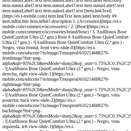
item.statusLabel?.text item.statusLabel?.text item.label item.body
item.statusLabel?.text item.statusLabel?.text item.statusLabel?.text
item.statusLabel?.text item.statusLabel?.text [item.linkText]
(https://es.t-mobile.com) item.linkText item.label item.body ##
item.tidbit.title item.tidbit?.description
1. [Accesorios](https://es.t-
mobile.com/commerce/accessories) / 2. [Bose](https://es.t-
mobile.com/commerce/accessories/brand/bose) / 3. Audífonos Bose
QuietComfort Ultra (2.ª gen.) Bose # Audífonos Bose QuietComfort
Ultra (2.ª gen.) - ![Audífonos Bose QuietComfort Ultra (2.ª gen.) -
Negro, vista frontal, front view-slide-0](https://es.t-
mobile.com/sdscene7/is/image/Tmusprod/610214688279-
frontimage?fmt=png-
alpha&qlt=85%2C0&resMode=sharp2&op_usm=1.75%2C0.3%2C2
- ![Audífonos Bose QuietComfort Ultra (2.ª gen.) - Negro, vista
derecha, right view-slide-1](https://es.t-
mobile.com/sdscene7/is/image/Tmusprod/610214688279-
rightimage?fmt=png-
alpha&qlt=85%2C0&resMode=sharp2&op_usm=1.75%2C0.3%2C2
- ![Audífonos Bose QuietComfort Ultra (2.ª gen.) - Negro, vista
posterior, back view-slide-2](https://es.t-
mobile.com/sdscene7/is/image/Tmusprod/610214688279-
backimage?fmt=png-
alpha&qlt=85%2C0&resMode=sharp2&op_usm=1.75%2C0.3%2C2
- ![Audífonos Bose QuietComfort Ultra (2.ª gen.) - Negro, vista
izquierda, left view-slide-3](https://es.t-