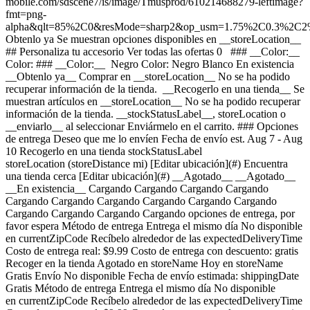
mobile.com/sdscene7/is/image/Tmusprod/610214688279-leftimage?
fmt=png-
alpha&qlt=85%2C0&resMode=sharp2&op_usm=1.75%2C0.3%2C2
Obtenlo ya Se muestran opciones disponibles en __storeLocation__ ## Personaliza tu accesorio Ver todas las ofertas 0 ### __Color:__ Color: ### __Color:__ Negro Color: Negro Blanco En existencia __Obtenlo ya__ Comprar en __storeLocation__ No se ha podido recuperar información de la tienda. __Recogerlo en una tienda__ Se muestran artículos en __storeLocation__ No se ha podido recuperar información de la tienda. __stockStatusLabel__, storeLocation o __enviarlo__ al seleccionar Enviármelo en el carrito. ### Opciones de entrega Deseo que me lo envíen Fecha de envío est. Aug 7 - Aug 10 Recogerlo en una tienda stockStatusLabel storeLocation (storeDistance mi) [Editar ubicación](#) Encuentra una tienda cerca [Editar ubicación](#) __Agotado__ __Agotado__ __En existencia__ Cargando Cargando Cargando Cargando Cargando Cargando Cargando Cargando Cargando Cargando Cargando Cargando Cargando Cargando opciones de entrega, por favor espera Método de entrega Entrega el mismo día No disponible en currentZipCode Recíbelo alrededor de las expectedDeliveryTime Costo de entrega real: $9.99 Costo de entrega con descuento: gratis Recoger en la tienda Agotado en storeName Hoy en storeName Gratis Envío No disponible Fecha de envío estimada: shippingDate Gratis Método de entrega Entrega el mismo día No disponible en currentZipCode Recíbelo alrededor de las expectedDeliveryTime Costo de entrega real: $9.99 Costo de entrega con descuento: gratis Entrega el mismo día No disponible en currentZipCode Recíbelo alrededor de las expectedDeliveryTime Costo de entrega real: $9.99 Costo de entrega con descuento: gratis Recoger en la tienda Agotado en storeName Hoy en storeName Gratis Recoger en la tienda Agotado en storeName Hoy en storeName Gratis Envío No disponible Fecha de envío estimada: shippingDate Gratis Envío No disponible Fecha de envío estimada: Aug 7 - Aug 10 Gratis __Tu tienda:__ [storeLocation (storeDistance mi)](#) Encuentra una tienda cerca [Editar ubicación](#) No disponible en currentZipCode No disponible en # Entregar a currentZipCode Editar ubicación # Enviar a currentZipCode __¿Eres un cliente nuevo o existente?__ Cliente existente Cliente nuevo __Bienvenido a T-Mobile (cliente nuevo)__ Editar __Elegir una opción de pago__ __Pagar mensualmente__ A pagar hoy $0.00 + impuestos $37.50/mes por 12 meses __Pagar el monto total__ $449.99 \+ impuesto Si eliges pagar mensualmente y cancelas el servicio móvil, deberás pagar el saldo restante del accesorio. Para clientes elegibles. Tasa de interés anual de 0%. Se requiere servicio elegible. [](https://es.t-mobile.com) __Con plan de pago: actualMonthlyValue/mes por paymentTerms meses, sin intereses.__ A pagar hoy dueToday + impuestos y otros cargos __Precio sin descuento: payInFullStrikeThroughValue payInFull__ + impuesto Si eliges pagar mensualmente y cancelas el servicio móvil, deberás pagar el saldo restante del dispositivo. Solo para clientes elegibles. 0% de interés anual (APR). Se requiere compra mínima de $49 en accesorios y servicio elegible. [](https://es.t-mobile.com) 1 Quantity 1 Agregar ( mi) __¿Deseas recibirlo antes?__ Encontrar tiendas cercanas Información general Detalles ![Una mujer mira hacia un lado mientras escucha música con unos audífonos dorados.](https://es.t-mobile.com/sdscene7/is/image/Tmusprod/610214688279_Bose_Quiet-Comfort_Ultra-Headphones_2nd-Gen_White-Smoke_Lifestyle:1x1?fmt=jpg&qlt=84%2C0&resMode=sharp2&op_usm=1.75%2C0.3%2C2%2C0) ### Despierta tu sonido. [Despierta tu sonido.](https://es.t-mobile.com) Despierta tu sonido. La mejor cancelación de ruido de Bose en unos audífonos con audio espacializado para una experiencia auditiva más envolvente, sin importar el contenido o la fuente. Diseño de primera y materiales de lujo para una comodidad sin igual, para que puedas sumergirte aún más en tus canciones y sonidos favoritos. ## Despierta tu sonido. ![Una mujer reflexiona mientras escucha música con unos audífonos negros.](https://es.t-mobile.com/sdscene7/is/image/Tmusprod/610214688279_Bose_Quiet-Comfort_Ultra-Headphones_2nd-Gen_Black_MEA_Localized:1x1?fmt=jpg&qlt=84%2C0&resMode=sharp2&op_usm=1.75%2C0.3%2C2%2C0) ### Superinmersivo. Supercinematográfico. [Superinmersivo. Supercinematográfico.](https://es.t-mobile.com) Superinmersivo. Supercinematográfico. El audio envolvente de Bose amplía los límites de lo que significa escuchar. Te permite situar espacialmente lo que estás escuchando, sacándolo de tu cabeza y colocándolo frente a ti, lo que te coloca en el punto acústico óptimo. Y con el nuevo Modo Cine, tus videos favoritos cobran vida de una forma totalmente nueva. Conéctate a tu dispositivo favorito y esta sofisticada función espacializará y equilibrará el sonido de fondo y los efectos de sonido, para que disfrutes de una experiencia cinematográfica dondequiera que vayas. ## Superinmersivo. Supercinematográfico. ![Una mano sujetando unos audífonos negros por la parte del medio.](https://es.t-mobile.com/sdscene7/is/image/Tmusprod/610214688279_Bose_Quiet-Comfort_Ultra-Headphones_2nd-Gen_Black_Immersive-Audio_1:1x1?fmt=jpg&qlt=84%2C0&resMode=sharp2&op_usm=1.75%2C0.3%2C2%2C0) ### Lucen elegantes. Ofrecen una sensación de lujo. [Lucen elegantes. Ofrecen una sensación de lujo.](https://es.t-mobile.com) Lucen elegantes. Ofrecen una sensación de lujo. Modernos, elegantes, sofisticados. Con un nuevo acabado de alta calidad y materiales metálicos refinados, tu experiencia auditiva ahora es aún más elegante. Las almohadillas mullidas envuelven tus oídos en un suave abrazo, mientras que la diadema distribuye la presión de manera uniforme, garantizando un ajuste perfecto y cómodo durante todo el día. ## Lucen elegantes. Ofrecen una sensación de lujo. ![Un hombre posa sonriendo con unos audífonos azules puestos.](https://es.t-mobile.com/sdscene7/is/image/Tmusprod/610214688279_Bose_Quiet-Comfort_Ultra-Headphones_2nd-Gen_Black_11:1x1?fmt=jpg&qlt=84%2C0&resMode=sharp2&op_usm=1.75%2C0.3%2C2%2C0) ### Sonido sin pérdidas personalizado. [Sonido sin pérdidas personalizado.](https://es.t-mobile.com) Sonido sin pérdidas personalizado. La magia de la tecnología CustomTune: analiza automáticamente tus orejas y adapta el rendimiento sonoro de los audífonos QC Ultra a su forma única. ¿El resultado? Un sonido hecho a tu medida y personalizado para ti. Y ahora, con el audio USB, disfrutarás de un sonido nítido y sin pérdidas que revela cada matiz, para que puedas escuchar tu canción favorita como si fuera la primera vez. ## Sonido sin pérdidas personalizado. ![Un hombre está recostado con unos audífonos oscuros puestos.](https://es.t-mobile.com/sdscene7/is/image/Tmusprod/610214688279_Bose_Quiet-Comfort_Ultra-Headphones_2nd-Gen_Black_10:1x1?fmt=jpg&qlt=84%2C0&resMode=sharp2&op_usm=1.75%2C0.3%2C2%2C0) ### Elimina el ruido. [Elimina el ruido.](https://es.t-mobile.com) Elimina el ruido. La mejor tecnología de cancelación de ruido de Bose para audífonos te permite hacer lo que tengas que hacer sin interrupciones. ¿El fuerte zumbido de un avión? ¿Te molesta el parloteo de la oficina? ¿Hay un televisor encendido en otra habitación? Silenciado. ## Elimina el ruido. ![Un hombre cierra los ojos pensativo mientras escucha música con unos audífonos plateados.](https://es.t-mobile.com/sdscene7/is/image/Tmusprod/610214688262_Bose_Quiet-Comfort_Ultra-Headphones_2nd-Gen_White_9:1x1?fmt=jpg&qlt=84%2C0&resMode=sharp2&op_usm=1.75%2C0.3%2C2%2C0) ### Dura todo el día y más. [Dura todo el día y más.](https://es.t-mobile.com) Dura todo el día y más. Los audífonos QC Ultra ofrecen hasta 30 horas de reproducción con una sola carga (hasta 23 horas con audio inmersivo). ¿Necesitas una recarga rápida? Una carga de 15 minutos te da hasta 2.5 horas de autonomía (hasta 2 horas con audio inmersivo). Estos audífonos son ideales para hacer varias cosas a la vez: puedes cargarlos con el cable USB mientras escuchas música al mismo tiempo. ## Dura todo el día y más. Bose, Acoustic Noise Cancelling, CustomTune, QC, QuietComfort y SimpleSync son marcas comerciales de Bose Corporation. La marca denominativa y los logotipos de Bluetooth® son marcas comerciales registradas propiedad de Bluetooth SIG, Inc. y cualquier uso de dichas marcas por parte de Bose Corporation se realiza bajo licencia. Google y Android son marcas comerciales de Google LLC. Snapdragon Sound es un producto de Qualcomm Technologies, Inc. y/o sus subsidiarias. Snapdragon y Snapdragon Sound son marcas comerciales o marcas registradas de Qualcomm Incorporated. USB Type-C® y USB-C® son marcas comerciales registradas de USB Implementers Forum. ![](https://es.t-mobile.com/24/_mp.v3ajFBajVudW9HZW9RVTZBWmh1ZncybkU0VkNDU2x4WmFTZGRKYVRzTGliYURSZDBRZ25Dc05KUWhibmJ6SVp5b3U._mp.ve/_delivery-p120753-e1224752_adobeaemcloud_com/adobe/assets/urn:aaid:aem:0681b39a-9e81-4d6f-b03e-edc81bbbe06a/as/asset.jpg) ### Otras características * * * Audio espacializado + sonido superinmersivo, los mejores audífonos con cancelación de ruido de Bose, tecnología CustomTune para un sonido personalizado, audio USB para un sonido sin pérdidas, materiales premium, comodidad lujosa, hasta 30 horas de duración de la batería (hasta 23 horas con audio inmersivo), reducción de ruido de fondo basada en IA para llamadas increíblemente nítidas, detección de colocación (encendido/apagado) con función de desconexión al apoyar los audífonos, control de toque deslizante de volumen, modos Quiet, Aware, Immersion y Cinema, Bluetooth Core 5.4 con conectividad multipunto, app Bose, Spotify Tap, certificación Snapdragon Sound para Android, Google Fast Pair. ### ¿Qué hay en la caja? * * * - Audífonos - Estuche - cable - Guía rápida para comenzar ### Detalles adicionales de especificaciones * * * __Peso__ 1.05 lb * * * __Duración__ 8.4 pulgadas * * * __Altura__ 2.18 pulgadas * * * __Ancho__ 6.12 pulgadas * * * [](https://es.t-