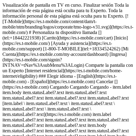
Visualización de pantalla en TV en curso. Finalizar sesión Toda la
información de esta página está oculta para tu Experto. Toda la
información personal de esta página está oculta para tu Experto. [!
[T-Mobile](https://es.t-mobile.com/content/dam/t-
mobile/ntm/branding/logos/corporate/tmo-logo-v31.svg)](https://es.t-
mobile.com/) # ​​​​​​​Personaliza tu dispositivo llamada []
(tel:+18442221938) [Carrito](https://es.t-mobile.com/cart) [Inicio]
(https://es.t-mobile.com/) [Ayuda y asistencia](https://es.t-
mobile.com/support) [1-800-T-MOBILE](tel:+18334524262) [Mi
Cuenta](https://es.t-mobile.com/my-account/dashboard) [Ingresa]
(https://es.t-mobile.com/signin?
INTNAV=tNav%3AsubMenu%3ALogin) Comparte la pantalla con
un Experto [Internet residencial](https://es.t-mobile.com/home-
internet/eligibility) ### Elegir idioma - [English](https://es.t-
mobile.com) - [Español](https://es.t-mobile.com) Cancelar []
(https://es.t-mobile.com) Cargando Cargando Cargando - item.label
item.body item.statusLabel?.text item.statusLabel?.text
item.statusLabel?.text item.statusLabel?.text item.statusLabel?.text
[item.label \ item.statusLabel?.text \ item.statusLabel?.text \
item.statusLabel?.text \ item.statusLabel?.text \
item.statusLabel?.text](https://es.t-mobile.com) item.label
item.statusLabel?.text item.statusLabel?.text item.statusLabel?.text
item.statusLabel?.text item.statusLabel?.text item.body
item.statusLabel?.text item.statusLabel?.text item.statusLabel?.text