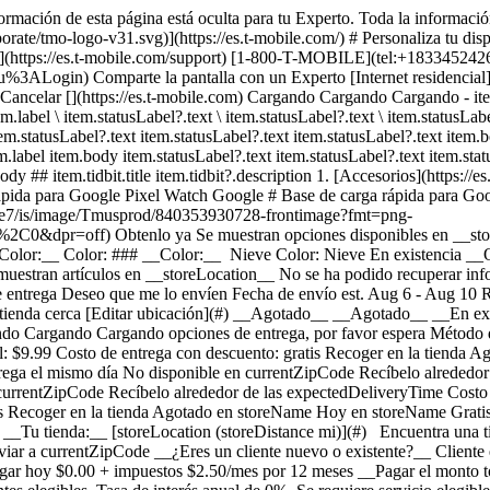
ormación de esta página está oculta para tu Experto. Toda la informació
te/tmo-logo-v31.svg)](https://es.t-mobile.com/) # ​​​​​​​Personaliza tu dis
ncia](https://es.t-mobile.com/support) [1-800-T-MOBILE](tel:+18334524
ogin) Comparte la pantalla con un Experto [Internet residencial](http
) Cancelar [](https://es.t-mobile.com) Cargando Cargando Cargando - ite
.label \ item.statusLabel?.text \ item.statusLabel?.text \ item.statusLabel
em.statusLabel?.text item.statusLabel?.text item.statusLabel?.text item.
em.label item.body item.statusLabel?.text item.statusLabel?.text item.stat
dy ## item.tidbit.title item.tidbit?.description
1. [Accesorios](https://e
ápida para Google Pixel Watch Google # Base de carga rápida para Goog
dscene7/is/image/Tmusprod/840353930728-frontimage?fmt=png-
%2C0&dpr=off)
Obtenlo ya Se muestran opciones disponibles en __storeLocation__ ## Personaliza tu accesorio Ver todas las ofertas 1 Exclusivo por Internet: ahorra un 25% en 3 accesorios o más ### __Color:__ Color: ### __Color:__ Nieve Color: Nieve En existencia __Obtenlo ya__ Comprar en __storeLocation__ No se ha podido recuperar información de la tienda. __Recogerlo en una tienda__ Se muestran artículos en __storeLocation__ No se ha podido recuperar información de la tienda. __stockStatusLabel__, storeLocation o __enviarlo__ al seleccionar Enviármelo en el carrito. ### Opciones de entrega Deseo que me lo envíen Fecha de envío est. Aug 6 - Aug 10 Recogerlo en una tienda stockStatusLabel storeLocation (storeDistance mi) [Editar ubicación](#) Encuentra una tienda cerca [Editar ubicación](#) __Agotado__ __Agotado__ __En existencia__ Cargando Cargando Cargando Cargando Cargando Cargando Cargando Cargando Cargando Cargando Cargando Cargando Cargando Cargando opciones de entrega, por favor espera Método de entrega Entrega el mismo día No disponible en currentZipCode Recíbelo alrededor de las expectedDeliveryTime Costo de entrega real: $9.99 Costo de entrega con descuento: gratis Recoger en la tienda Agotado en storeName Hoy en storeName Gratis Envío No disponible Fecha de envío estimada: shippingDate Gratis Método de entrega Entrega el mismo día No disponible en currentZipCode Recíbelo alrededor de las expectedDeliveryTime Costo de entrega real: $9.99 Costo de entrega con descuento: gratis Entrega el mismo día No disponible en currentZipCode Recíbelo alrededor de las expectedDeliveryTime Costo de entrega real: $9.99 Costo de entrega con descuento: gratis Recoger en la tienda Agotado en storeName Hoy en storeName Gratis Recoger en la tienda Agotado en storeName Hoy en storeName Gratis Envío No disponible Fecha de envío estimada: shippingDate Gratis Envío No disponible Fecha de envío estimada: Aug 6 - Aug 10 Gratis __Tu tienda:__ [storeLocation (storeDistance mi)](#) Encuentra una tienda cerca [Editar ubicación](#) No disponible en currentZipCode No disponible en # Entregar a currentZipCode Editar ubicación # Enviar a currentZipCode __¿Eres un cliente nuevo o existente?__ Cliente existente Cliente nuevo __Bienvenido a T-Mobile (cliente nuevo)__ Editar __Elegir una opción de pago__ __Pagar mensualmente__ A pagar hoy $0.00 + impuestos $2.50/mes por 12 meses __Pagar el monto total__ $29.99 \+ impuesto Si eliges pagar mensualmente y cancelas el servicio móvil, deberás pagar el saldo restante del accesorio. Para clientes elegibles. Tasa de interés anual de 0%. Se requiere servicio elegible. [](https://es.t-mobile.com) __Con plan de pago: actualMonthlyValue/mes por paymentTerms meses, sin intereses.__ A pagar hoy dueToday + impuestos y otros cargos __Precio sin descuento: payInFullStrikeThroughValue payInFull__ + impuesto Si eliges pagar mensualmente y cancelas el servicio móvil, deberás pagar el saldo restante del dispositivo. Solo para clientes elegibles. 0% de interés anual (APR). Se requiere compra mínima de $49 en accesorios y servicio elegible. [](https://es.t-mobile.com) 1 Quantity 1 Agregar ( mi) __¿Deseas recibirlo antes?__ Encontrar tiendas cercanas Detalles ### Otras características * * * El cargador totalmente nuevo ofrece la base perfecta para tu Google Pixel Watch; suavemente conectado y colocado en una almohadilla magnética. ### ¿Qué hay en la caja? * * * - Cable de carga magnética USB-C para Google Pixel Watch (1 m). No incluye adaptador de corriente ### Detalles adicionales de especificaciones * * * __Peso__ 1.4 onzas * * * __Duración__ 40.9 mm * * * __Altura__ 9.6 mm * * * __Ancho__ 26.9 mm * * * [](https://es.t-mobile.com) ver detalles ## promoción aplicada ver detalles ## | ![Logotipo de T-Mobile](https://es.t-mobile.com/sdscene7/is/image/Tmusprod/fg-tmobile-logo?ts=1710994518480&dpr=off "Logotipo de T-Mobile") __Ingresa a tu cuenta.__ Ingresa Continuar como invitado. [__¿Necesitas ayuda para ingresar?__](https://es.account.t-mobile.com/signin/v2/ "Enlace Necesito ayuda para ingresar") [__Crea un T-Mobile ID__](https://es.account.t-mobile.com/signin/v2/ "Crear una ID de T-Mobile") promoLongDescription Hola userName! Te damos la bienvenida a T-Mobile ¡Hola! Te damos la bienvenida a T-Mobile Tienda T-Mobile Experience storeLocation Dirección bowisStoreStreetAddress bowisStoreCity, bowisStoreState bowisStoreZipCode Salta la fila y aprovecha nuestras mejores ofertas y la selección más grand