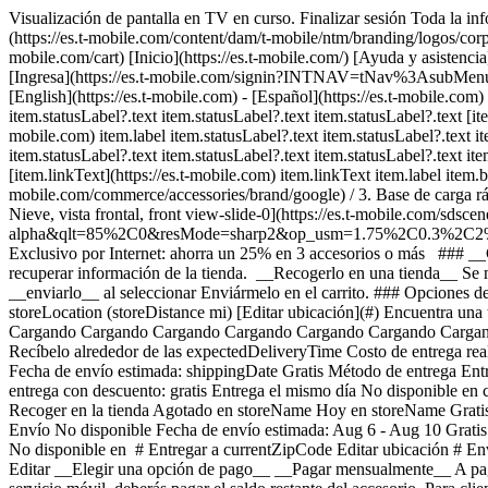
Visualización de pantalla en TV en curso. Finalizar sesión Toda la inf
(https://es.t-mobile.com/content/dam/t-mobile/ntm/branding/logos/corpora
mobile.com/cart) [Inicio](https://es.t-mobile.com/) [Ayuda y asiste
[Ingresa](https://es.t-mobile.com/signin?INTNAV=tNav%3AsubMenu%3AL
[English](https://es.t-mobile.com) - [Español](https://es.t-mobile.com
item.statusLabel?.text item.statusLabel?.text item.statusLabel?.text [item
mobile.com) item.label item.statusLabel?.text item.statusLabel?.text it
item.statusLabel?.text item.statusLabel?.text item.statusLabel?.text it
[item.linkText](https://es.t-mobile.com) item.linkText item.label item.bo
mobile.com/commerce/accessories/brand/google) / 3. Base de carga r
Nieve, vista frontal, front view-slide-0](https://es.t-mobile.com/s
alpha&qlt=85%2C0&resMode=sharp2&op_usm=1.75%2C0.3%2C2