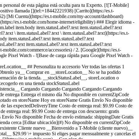
n personal de esta página está oculta para tu Experto. [![T-Mobile]
positivo llamada [](tel:+18442221938) [Carrito](https://es.t-
262) [Mi Cuenta](https://es.t-mobile.com/my-account/dashboard)
s://es.t-mobile.com/home-internet/eligibility) ### Elegir idioma -
m.label item.body item.statusLabel?.text item.statusLabel?.text
?.text \ item.statusLabel?.text \ item.statusLabel?.text](https://es.t-
body item.statusLabel?.text item.statusLabel?.text
usLabel?.text item.statusLabel?.text item.statusLabel?.text
s.t-mobile.com/commerce/accessories) / 2. [Google](https://es.t-
le Pixel Watch - ![Base de carga rápida para Google Pixel Watch -
e durante tu visita a la tienda. Compra en esta tienda ¿No estás en esta tienda? ## Selecciona una tienda ( mi) , , , Horario de hoy: - [](https://es.t-mobile.com) Configura esta tienda [](https://es.t-mobile.com) [Indicaciones](https://es.t-mobile.com) [Llamar a la tienda](tel:+1-undefined) - ### Horario de atención de la tienda Lunes a sábado - Domingo ## Selecciona una tienda ### Lo sentimos, hubo un problema técnico Los servicios que utilizamos para buscar tiendas según la ubicación no están funcionando en este momento. Busca por ciudad y estado o código postal para comprobar la disponibilidad en tiendas cercanas. No encontramos tiendas de T-Mobile cercanas. Prueba con otra ciudad, estado o código postal para buscar otras tiendas. Vuelve a intentarlo para encontrar la tienda más cercana. ( mi) , , , Horario de hoy: - En existencia Apresúrate, solo quedan unos cuantos [](https://es.t-mobile.com) Recoger aquí # Encuentra una tienda Selecciona un código postal y ciudad válidos __( mi)__ , , , Horario de hoy - [](https://es.t-mobile.com) * * * Selecciona una tienda ## Obtenlo más rápido con la opción de recogerlo en la tienda ¡Recibe tu pedido hoy mismo! Al revisar tu pedido, selecciona Retiro en tienda como método de entrega y empezaremos a preparar tu pedido en la tienda T-Mobile elegible que prefieras. Los accesorios actualmente no están disponibles para retiro en tienda. Recibirás un email cuando tu pedido esté listo para ser recogido y dispondrás de dos días laborales para retirarlo. # Lo sentimos, no eres elegible para esta promoción. De todos modos, puedes realizar la compra y aprovechar la red, los beneficios y las ventajas de T-Mobile. # Agotado Algunos artículos están agotados en storeName Puedes elegir que te envíen el pedido o consultar otros artículos disponibles en la tienda que seleccionaste para recogerlo. Cerrar ## Se eliminarán todos los artículos del carrito Al agregar este producto, se eliminarán los artículos ya agregados a tu carrito. Confirmar Cancelar # Los clientes también compraron Cargando Cargando Cargando Cargando Cargando Cargando Cargando [Aún no hay reseñas \ Precio normal: Precio original$ Precio de oferta$ Precio total: $](https://es.t-mobile.com) [![google Google Pixel Buds 2a](https://cdn.tmobile.com/content/dam/t-mobile/en-p/accessories/840353930506/840353930506-thumbnail.png) \ google __Google Pixel Buds 2a__ \ Aún no hay reseñas \ Aún no hay reseñas \ Aún no hay reseñas \ ![multi-color](https://cdn.tmobile.com/images/png/products/accessories/840353930506/840353930506-swatch.gif)![multi-color](https://cdn.tmobile.com/images/png/products/accessories/840353930490/840353930490-swatch.gif) \ Precio normal: Precio original$ Precio de oferta$ Precio total: $ \ Desde $10.84/mes por 12 meses Desde $10.84/mes por 12 meses $0.00 de pago inicial + impuestos a pagar hoy Precio normal: Precio original$ Precio de oferta$ Precio total: $ Precio total: $129.99](https://es.t-mobile.com/accessory/google-pixel-buds-2a?sku=840353930506) Ver 1 promociones Exclusivo por Internet: ahorra un 25% en 3 accesorios o más [![google Funda de silicona Google para Google Pixel 10a](https://cdn.tmobile.com/content/dam/t-mobile/en-p/accessories/840353953475/840353953475-thumbnail.png) \ google __Funda de silicona Google para Google Pixel 10a__ \ Aún no hay reseñas \ Aún no hay reseñas \ Aún no hay reseñas \ ![multi-color](https://cdn.tmobile.com/images/png/products/accessories/840353953475/840353953475-swatch.gif)![multi-color](https://cdn.tmobile.com/images/png/products/accessories/840353953444/840353953444-swatch.gif) \ Precio normal: Precio original$ Precio de oferta$ Precio total: $ \ Desde $2.50/mes por 12 meses Desde $2.50/mes por 12 meses $0.00 de pago inicial + impuestos a pagar hoy Precio normal: Precio original$ Precio de oferta$ Precio total: $ Precio total: $29.99](https://es.t-mobile.com/accessory/google-silicone-case-for-google-pixel-10a?sku=840353953475) Ver 1 promociones Exclusivo por Internet: ahorra un 25% en 3 accesorios o más [![goto Funda GoTo® Rugged para Google Pixel 10a](https://cdn.tmobile.com/content/dam/t-mobile/en-p/accessories/610214688972/610214688972-thumbnail.png) \ goto __Funda GoTo® Rugged para Google Pixel 10a__ \ Aún no hay reseñas \ Aún no hay reseñas \ Aún no hay reseñas \ ![black](https://cdn.tmobile.com/images/png/products/accessories/610214688972/610214688972-swatch.gif) \ Precio normal: Precio original$ Precio de oferta$ Precio total: $ \ Desde $2.50/mes por 12 meses Desde $2.50/mes por 12 meses $0.00 de pago inicial + impuestos a pagar hoy Precio normal: Precio original$ Precio de oferta$ Precio total: $ Precio total: $29.99](https://es.t-mobile.com/accessory/goto-rugged-case-for-google-pixel-10a?sku=610214688972) Ver 1 promociones Exclusivo por Internet: ahorra un 25% en 3 accesorios o más [![google Base de carga rápida para Google Pixel Watch](https://cdn.tmobile.com/content/dam/t-mobile/en-p/accessories/840353930728/840353930728-thumbnail.png) \ google __Base de carga rápida para Google Pixel Watch__ \ Aún no hay reseñas \ Aún no hay reseñas \ Aún no hay reseñas \ ![multi-color](https://cdn.tmobile.com/images/png/products/accessories/840353930728/840353930728-swatch.gi