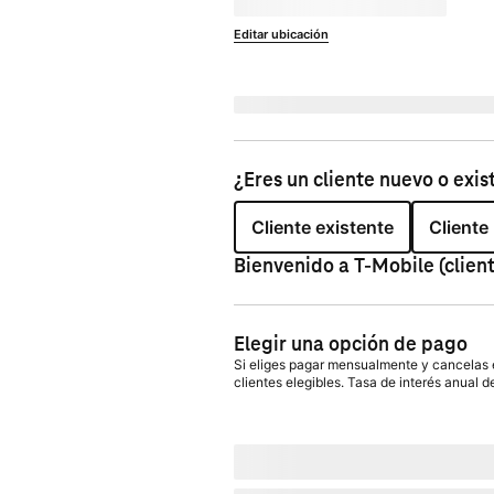
No disponible en
currentZipCode
Editar ubicación
Enviar a 
currentZipCode
¿Eres un cliente nuevo o exis
Cliente existente
Cliente
Bienvenido a
T-Mobile
(clien
Elegir una opción de pago
Si eliges pagar mensualmente y cancelas el
clientes elegibles. Tasa de interés anual d
Con plan de pago:
actualMonthlyValue
/
A pagar hoy
dueToday
+ impuestos y otro