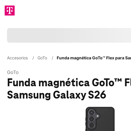
Cargando
Accesorios
/
GoTo
/
Funda magnética GoTo™ Flex para S
GoTo
Funda magnética GoTo™ F
Samsung Galaxy S26