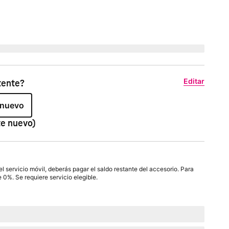
Editar
tente?
 nuevo
te nuevo)
 servicio móvil, deberás pagar el saldo restante del accesorio. Para
e 0%. Se requiere servicio elegible.
mes por
paymentTerms
meses, sin intereses.
s cargos