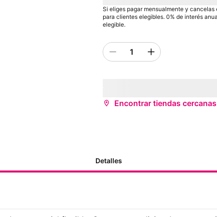
Precio sin descuento:
payInFullStrikeTh
Si eliges pagar mensualmente y cancelas el
para clientes elegibles. 0% de interés an
elegible.
1
Quantity 1
inventoryStatus
storeName
(
store
¿Deseas recibirlo antes?
Encontrar tiendas cercanas
Detalles