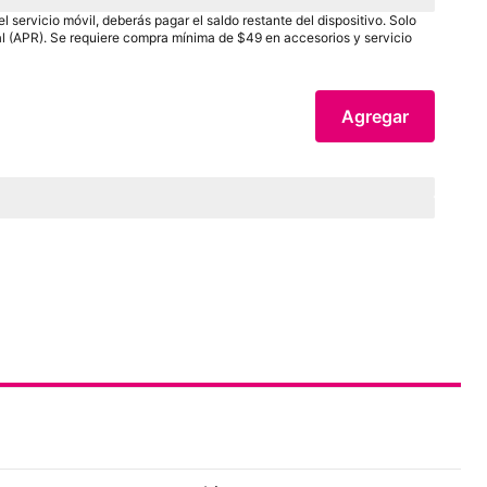
roughValue
payInFull
+ impuesto
 servicio móvil, deberás pagar el saldo restante del dispositivo. Solo
ual (APR). Se requiere compra mínima de $49 en accesorios y servicio
Agregar
Distance
mi)