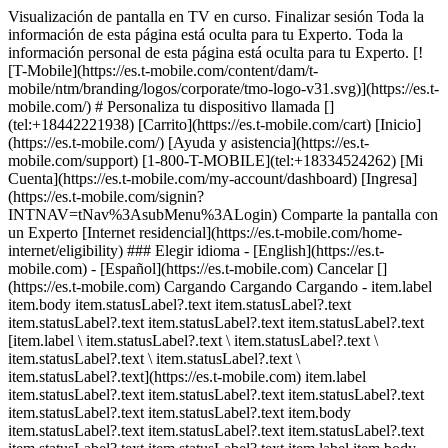
Visualización de pantalla en TV en curso. Finalizar sesión Toda la
información de esta página está oculta para tu Experto. Toda la
información personal de esta página está oculta para tu Experto. [!
[T-Mobile](https://es.t-mobile.com/content/dam/t-
mobile/ntm/branding/logos/corporate/tmo-logo-v31.svg)](https://es.t-
mobile.com/) # ​​​​​​​Personaliza tu dispositivo llamada []
(tel:+18442221938) [Carrito](https://es.t-mobile.com/cart) [Inicio]
(https://es.t-mobile.com/) [Ayuda y asistencia](https://es.t-
mobile.com/support) [1-800-T-MOBILE](tel:+18334524262) [Mi
Cuenta](https://es.t-mobile.com/my-account/dashboard) [Ingresa]
(https://es.t-mobile.com/signin?
INTNAV=tNav%3AsubMenu%3ALogin) Comparte la pantalla con
un Experto [Internet residencial](https://es.t-mobile.com/home-
internet/eligibility) ### Elegir idioma - [English](https://es.t-
mobile.com) - [Español](https://es.t-mobile.com) Cancelar []
(https://es.t-mobile.com) Cargando Cargando Cargando - item.label
item.body item.statusLabel?.text item.statusLabel?.text
item.statusLabel?.text item.statusLabel?.text item.statusLabel?.text
[item.label \ item.statusLabel?.text \ item.statusLabel?.text \
item.statusLabel?.text \ item.statusLabel?.text \
item.statusLabel?.text](https://es.t-mobile.com) item.label
item.statusLabel?.text item.statusLabel?.text item.statusLabel?.text
item.statusLabel?.text item.statusLabel?.text item.body
item.statusLabel?.text item.statusLabel?.text item.statusLabel?.text