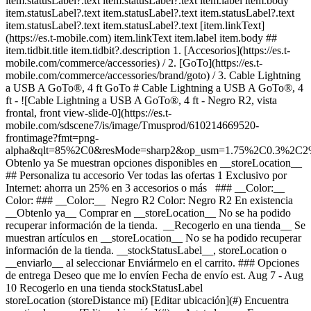
item.statusLabel?.text item.statusLabel?.text item.label item.body
item.statusLabel?.text item.statusLabel?.text item.statusLabel?.text
item.statusLabel?.text item.statusLabel?.text [item.linkText]
(https://es.t-mobile.com) item.linkText item.label item.body ##
item.tidbit.title item.tidbit?.description
1. [Accesorios](https://es.t-
mobile.com/commerce/accessories) / 2. [GoTo](https://es.t-
mobile.com/commerce/accessories/brand/goto) / 3. Cable Lightning
a USB A GoTo®, 4 ft GoTo # Cable Lightning a USB A GoTo®, 4
ft - ![Cable Lightning a USB A GoTo®, 4 ft - Negro R2, vista
frontal, front view-slide-0](https://es.t-
mobile.com/sdscene7/is/image/Tmusprod/610214669520-
frontimage?fmt=png-
alpha&qlt=85%2C0&resMode=sharp2&op_usm=1.75%2C0.3%2C2
Obtenlo ya Se muestran opciones disponibles en __storeLocation__ ## Personaliza tu accesorio Ver todas las ofertas 1 Exclusivo por Internet: ahorra un 25% en 3 accesorios o más ### __Color:__ Color: ### __Color:__ Negro R2 Color: Negro R2 En existencia __Obtenlo ya__ Comprar en __storeLocation__ No se ha podido recuperar información de la tienda. __Recogerlo en una tienda__ Se muestran artículos en __storeLocation__ No se ha podido recuperar información de la tienda. __stockStatusLabel__, storeLocation o __enviarlo__ al seleccionar Enviármelo en el carrito. ### Opciones de entrega Deseo que me lo envíen Fecha de envío est. Aug 7 - Aug 10 Recogerlo en una tienda stockStatusLabel storeLocation (storeDistance mi) [Editar ubicación](#) Encuentra una tienda cerca [Editar ubicación](#) __Agotado__ __En existencia__ __En existencia__ Cargando Cargando Cargando Cargando Cargando Cargando Cargando Cargando Cargando Cargando Cargando Cargando Cargando Cargando opciones de entrega, por favor espera Método de entrega Entrega el mismo día No disponible en currentZipCode Recíbelo alrededor de las expectedDeliveryTime Costo de entrega real: $9.99 Costo de entrega con descuento: gratis Recoger en la tienda Agotado en storeName Hoy en storeName Gratis Envío No disponible Fecha de envío estimada: shippingDate Gratis Método de entrega Entrega el mismo día No disponible en currentZipCode Recíbelo alrededor de las expectedDeliveryTime Costo de entrega real: $9.99 Costo de entrega con descuento: gratis Entrega el mismo día No disponible en 20166 Recíbelo alrededor de las 11:00 p.m. Costo de entrega real: $9.99 Costo de entrega con descuento: gratis Recoger en la tienda Agotado en storeName Hoy en storeName Gratis Recoger en la tienda Agotado en storeName Agotado en Dulles Retail Pl & Columbia Pl Hoy en Dulles Retail Pl & Columbia Pl Gratis Envío No disponible Fecha de envío estimada: shippingDate Gratis Envío No disponible Fecha de envío estimada: Aug 7 - Aug 10 Gratis __Tu tienda:__ [storeLocation (storeDistance mi)](#) Encuentra una tienda cerca [Editar ubicación](#) No disponible en currentZipCode # Entregar a currentZipCode # Entregar a 20166 Editar ubicación # Enviar a currentZipCode __¿Eres un cliente nuevo o existente?__ Cliente existente Cliente nuevo __Bienvenido a T-Mobile (cliente nuevo)__ Editar __Elegir una opción de pago__ __Pagar mensualmente__ A pagar hoy $0.00 + impuestos $1.25/mes por 12 meses __Pagar el monto total__ $14.99 \+ impuesto Si eliges pagar mensualmente y cancelas el servicio móvil, deberás pagar el saldo restante del accesorio. Para clientes elegibles. Tasa de interés anual de 0%. Se requiere servicio elegible. [](https://es.t-mobile.com) __Con plan de pago: actualMonthlyValue/mes por paymentTerms meses, sin intereses.__ A pagar hoy dueToday + impuestos y otros cargos __Precio sin descuento: payInFullStrikeThroughValue payInFull__ + impuesto Si eliges pagar mensualmente y cancelas el servicio móvil, deberás pagar el saldo restante del dispositivo. Solo para clientes elegibles. 0% de interés anual (APR). Se requiere compra mínima de $49 en accesorios y servicio elegible. [](https://es.t-mobile.com) 1 Quantity 1 Agregar Dulles Retail Pl & Columbia Pl (1 mi) __¿Deseas recibirlo antes?__ Encontrar tiendas cercanas Detalles ### Otras características * * * Carga a tu medida con nuestro cable de carga Lightning a USB-A GoTo. Muévete con libertad con nuestro cable de 4 pies con diseño que evita los enredos. ### ¿Qué hay en la caja? * * * - UN CABLE LIGHTNING A USB A GOTO, 4 PIES ### Detalles adicionales de especificaciones * * * __Peso__ * * * __Largo__ * * * __Alto__ * * * __Ancho__ * * * [](https://es.t-mobile.com) ver detalles ## promoción aplicada ver detalles ## | ![Logotipo de T-Mobile](https://es.t-mobile.com/sdscene7/is/image/Tmusprod/fg-tmobile-logo?ts=1710994518480&dpr=off "Logotipo de T-Mobile") __Ingresa a tu cuenta.__ Ingresa Continuar como invitado. [__¿Necesitas ayuda para ingresar?__](https://es.account.t-mobile.com/signin/v2/ "Enlace Necesito ayuda para ingresar") [__Crea un T-Mobile ID__](https://es.account.t-mobile.com/signin/v2/ "Crear una ID de T-Mobile") promoLongDescription Hola userName! Te damos la bienvenida a T-Mobile ¡Hola! Te damos la bienvenida a T-Mobile Tienda T-Mobile Experience storeLocation Dirección 22000 Dulles Retail Plaza Suite 182 Sterling, VA 20166 Salta la fila y aprovecha nuestras mejores ofertas y la selección más grande durante tu visita a la tienda. Compra en esta tienda ¿No estás en esta tienda? ## Selecciona una tienda ( mi) , , , Horario de hoy: - [](https://es.t-mobile.com) Configura esta tienda [](https://es.t-mobile.com) [Indicaciones](https://es.t-mobile.com) [Llamar a la tienda](tel:+1-undefined) - ### Horario de atención de la tienda Lunes a sábado - Domingo ## Selecciona una tienda ### Lo sentimos, hubo un problema técnico Los servicios que utilizamos para buscar tiendas según la ubicación no están funcionando en este momento. Busca por ciudad y estado o código postal para comprobar la disponibilidad en tiendas cercanas. No encontramos tiendas de T-Mobile cercanas. Prueba con otra ciudad, estado o código postal para buscar otras tiendas. Vuelve a intentarlo para encontrar la tienda más cercana. ( mi) , , , Horario de hoy: - En existencia Apresúrate, solo quedan unos cuantos [](https://es.t-mobile.com) ( mi) , , , Horario de hoy: - En existencia Apresúrate, solo quedan unos cuantos [](https://es.t-mobile.com) Dulles Retail Pl & Columbia Pl (1.0 mi) 22000 Dulles Retail Plaza Suite 182, Sterling, VA, 20166 Horario de hoy: 10am - 8pm En existencia Apresúrate, solo quedan unos cuantos [](https://es.t-mobile.com) Reston Pkwy & New Dominion Rd (6.1 mi) 1837 Fountain Dr, Reston, VA, 20190 Horario de hoy: 10am - 8pm En existencia Apresúrate, solo quedan unos cuantos [](https://es.t-mobile.com) Fair Oaks Mall (10.9 mi) 11913U Fair Oaks Mall, Fairfax, VA, 22033 Horario de hoy: 10am - 9pm En existencia Apresúrate, solo quedan unos cuantos [](https://es.t-mobile.com) Tyson's Corner (13.8 mi) 1961 Chain Bridge Rd Ste J008L, McLean, VA, 22102 Horario de hoy: 10am - 9pm En existencia Apresúrate, solo quedan unos cuantos [](https://es.t-mobile.com) Sudley Rd & Streamwalk Ln (14.5 mi) 7305 Sudley Road, Manassas, VA, 20109 Horario de hoy: 10am - 9pm En existencia Apresúrate, solo quedan unos cuantos [](https://es.t-mobile.com) Fair City Mall (14.6 mi) 9662 Main St, Fairfax, VA, 22031 Horario de hoy: 10am - 9pm En existencia Apresúrate, solo quedan unos cuantos [](https://es.t-mobile.com) Recoger aquí Recoger aquí # Encuentra una tienda Selecciona un código postal y ciudad válidos __( mi)__ , , , Horario de hoy - [](https://es.t-mobile.com) * * * __Dulles Retail Pl & Columbia Pl (1.0 mi)__ 22000 Dulles Retail Plaza Suite 182, Sterling, VA, 20166 Horario de hoy 10am - 8pm [](https://es.t-mobile.com/store-locator/va/sterling/dulles-retail-pl-columbia-pl) * * * __Reston Pkwy & New Dominion Rd (6.1 mi)__ 1837 Fountain Dr, Reston, VA, 20190 Horario de hoy 10am - 8pm [](https://es.t-mobile.com/store-locator/va/reston/reston-pkwy-new-dominion-rd) * * * __Fair Oaks Mall (10.9 mi)__ 11913U Fair Oaks Mall, Fairfax, VA, 22033 Horario de hoy 10am - 8pm [](https://es.t-mobile.com/store-locator/va/fairfax/fair-oaks-mall) * * * __Tyson's Corner (13.8 mi)__ 1961 Chain Bridge Rd Ste J008L, McLean, VA, 22102 Horario de hoy 10am - 9pm [](https://es.t-mobile.com/store-locator/va/mclean/tysons-corner) * * * __Sudley Rd & Streamwalk Ln (14.5 mi)__ 7305 Sudley Road, Manassas, VA, 20109 Horario de hoy 10am - 9pm [](https://es.t-mobile.com/store-locator/va/manassas/sudley-rd-streamwalk-ln) * * * __Fair City Mall (14.6 mi)__ 9662 Main St, Fairfax, VA, 22031 Horario de hoy 10am - 9pm [](https://es.t-mobile.com/store-locator/va/fairfax/fair-city-mall) * * * Selecciona una tienda ## Obtenlo más rápido con la opción de recogerlo en la tienda ¡Recibe tu pedido hoy mismo! Al revisar tu pedido, selecciona Retiro en tienda como método de entrega y empezaremos a preparar tu pedido en la tienda T-Mobile elegible que prefieras. Los accesorios actualmente no están disponibles para retiro en tienda. Recibirás un email cuando tu pedido esté listo para ser recogido y dispondrás de dos días laborales para retirarlo. # Lo sentimos, no eres elegible para esta promoción. De todos modos, puedes realizar la compra y aprovechar la red, los beneficios y las ventajas de T-Mobile. # Agotado Algunos artículos están agotados en storeName Puedes elegir que te envíen el pedido o consultar otros artículos disponibles en la tienda que seleccionaste para recogerlo. Cerrar ## Se eliminarán todos los artículos del carrito Al agregar este producto, se eliminarán los artículos ya agregados a tu carrito. Confirmar Cancelar # Los clientes también compraron Cargando Cargando Cargando Cargando Cargando Cargando Cargando [Aún no hay reseñas \ Precio normal: Precio original$ Precio de oferta$ Precio total: $](https://es.t-mobile.com) Ver 1 promociones Exclusivo por Internet: ahorra un 25% en 3 accesorios o más [![goto Cable USB C a C GoTo®, 4 ft](https://cdn.tmobile.com/content/dam/t-mobile/en-p/accessories/610214669452/610214669452-thumbnail.png) \ goto __Cable USB C a C GoTo®, 4 ft__ \ Aún no hay reseñas \ 3 (8) \ 3 de 5 estrellas con 8 reseñas \ Aún no hay reseñas \ ![black](https://cdn.tmobile.com/images/png/products/accessories/610214669452/610214669452-swatch.gif) \ Precio normal: Precio original$ Precio de oferta$ Precio total: $ \ Desde $1.25/mes por 12 meses Desde $1.25/mes por 12 meses $0.00 de pago inicial + impuestos a pagar hoy Precio normal: Precio original$ Precio de ofert