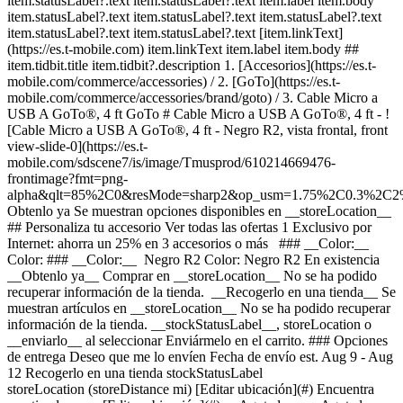
item.statusLabel?.text item.statusLabel?.text item.label item.body
item.statusLabel?.text item.statusLabel?.text item.statusLabel?.text
item.statusLabel?.text item.statusLabel?.text [item.linkText]
(https://es.t-mobile.com) item.linkText item.label item.body ##
item.tidbit.title item.tidbit?.description
1. [Accesorios](https://es.t-
mobile.com/commerce/accessories) / 2. [GoTo](https://es.t-
mobile.com/commerce/accessories/brand/goto) / 3. Cable Micro a
USB A GoTo®, 4 ft GoTo # Cable Micro a USB A GoTo®, 4 ft - !
[Cable Micro a USB A GoTo®, 4 ft - Negro R2, vista frontal, front
view-slide-0](https://es.t-
mobile.com/sdscene7/is/image/Tmusprod/610214669476-
frontimage?fmt=png-
alpha&qlt=85%2C0&resMode=sharp2&op_usm=1.75%2C0.3%2C2
Obtenlo ya Se muestran opciones disponibles en __storeLocation__ ## Personaliza tu accesorio Ver todas las ofertas 1 Exclusivo por Internet: ahorra un 25% en 3 accesorios o más ### __Color:__ Color: ### __Color:__ Negro R2 Color: Negro R2 En existencia __Obtenlo ya__ Comprar en __storeLocation__ No se ha podido recuperar información de la tienda. __Recogerlo en una tienda__ Se muestran artículos en __storeLocation__ No se ha podido recuperar información de la tienda. __stockStatusLabel__, storeLocation o __enviarlo__ al seleccionar Enviármelo en el carrito. ### Opciones de entrega Deseo que me lo envíen Fecha de envío est. Aug 9 - Aug 12 Recogerlo en una tienda stockStatusLabel storeLocation (storeDistance mi) [Editar ubicación](#) Encuentra una tienda cerca [Editar ubicación](#) __Agotado__ __Agotado__ __En existencia__ Cargando Cargando Cargando Cargando Cargando Cargando Cargando Cargando Cargando Cargando Cargando Cargando Cargando Cargando opciones de entrega, por favor espera Método de entrega Entrega el mismo día No disponible en currentZipCode Recíbelo alrededor de las expectedDeliveryTime Costo de entrega real: $9.99 Costo de entrega con descuento: gratis Recoger en la tienda Agotado en storeName Hoy en storeName Gratis Envío No disponible Fecha de envío estimada: shippingDate Gratis Método de entrega Entrega el mismo día No disponible en currentZipCode Recíbelo alrededor de las expectedDeliveryTime Costo de entrega real: $9.99 Costo de entrega con descuento: gratis Entrega el mismo día No disponible en currentZipCode Recíbelo alrededor de las Invalid Date Costo de entrega real: $9.99 Costo de entrega con descuento: gratis Recoger en la tienda Agotado en storeName Hoy en storeName Gratis Recoger en la tienda Agotado en storeName Agotado en Dulles Retail Pl & Columbia Pl Hoy en Dulles Retail Pl & Columbia Pl Gratis Envío No disponible Fecha de envío estimada: shippingDate Gratis Envío No disponible Fecha de envío estimada: Aug 9 - Aug 12 Gratis __Tu tienda:__ [storeLocation (storeDistance mi)](#) Encuentra una tienda cerca [Editar ubicación](#) No disponible en currentZipCode No disponible en # Entregar a currentZipCode Editar ubicación # Enviar a currentZipCode __¿Eres un cliente nuevo o existente?__ Cliente existente Cliente nuevo __Bienvenido a T-Mobile (cliente nuevo)__ Editar __Elegir una opción de pago__ __Pagar mensualmente__ A pagar hoy $0.00 + impuestos $0.84/mes por 12 meses __Pagar el monto total__ $9.99 \+ impuesto Si eliges pagar mensualmente y cancelas el servicio móvil, deberás pagar el saldo restante del accesorio. Para clientes elegibles. Tasa de interés anual de 0%. Se requiere servicio elegible. [](https://es.t-mobile.com) __Con plan de pago: actualMonthlyValue/mes por paymentTerms meses, sin intereses.__ A pagar hoy dueToday + impuestos y otros cargos __Precio sin descuento: payInFullStrikeThroughValue payInFull__ + impuesto Si eliges pagar mensualmente y cancelas el servicio móvil, deberás pagar el saldo restante del dispositivo. Solo para clientes elegibles. 0% de interés anual (APR). Se requiere compra mínima de $49 en accesorios y servicio elegible. [](https://es.t-mobile.com) 1 Quantity 1 Agregar Dulles Retail Pl & Columbia Pl (1 mi) __¿Deseas recibirlo antes?__ Encontrar tiendas cercanas Detalles ### Otras características * * * Carga a tu medida con nuestro cable de carga USB-A a Micro USB GoTo. Muévete con libertad con nuestro cable de 4 pies con diseño que evita los enredos. ### ¿Qué hay en la caja? * * * - UN CABLE MICRO A USB A GOTO, 4 PIES ### Detalles adicionales de especificaciones * * * __Peso__ * * * __Largo__ * * * __Alto__ * * * __Ancho__ * * * [](https://es.t-mobile.com) ver detalles ## promoción aplicada ver detalles ## | ![Logotipo de T-Mobile](https://es.t-mobile.com/sdscene7/is/image/Tmusprod/fg-tmobile-logo?ts=1710994518480&dpr=off "Logotipo de T-Mobile") __Ingresa a tu cuenta.__ Ingresa Continuar como invitado. [__¿Necesitas ayuda para ingresar?__](https://es.account.t-mobile.com/signin/v2/ "Enlace Necesito ayuda para ingresar") [__Crea un T-Mobile ID__](https://es.account.t-mobile.com/signin/v2/ "Crear una ID de T-Mobile") promoLongDescription Hola userName! Te damos la bienvenida a T-Mobile ¡Hola! Te damos la bienvenida a T-Mobile Tienda T-Mobile Experience storeLocation Dirección 22000 Dulles Retail Plaza Suite 182 Sterling, VA 20166 Salta la fila y aprovecha nuestras mejores ofertas y la selección más grande durante tu visita a la tienda. Compra en esta tienda ¿No estás en esta tienda? ## Selecciona una tienda ( mi) , , , Horario de hoy: - [](https://es.t-mobile.com) Configura esta tienda [](https://es.t-mobile.com) [Indicaciones](https://es.t-mobile.com) [Llamar a la tienda](tel:+1-undefined) - ### Horario de atención de la tienda Lunes a sábado - Domingo ## Selecciona una tienda ### Lo sentimos, hubo un problema técnico Los servicios que utilizamos para buscar tiendas según la ubicación no están funcionando en este momento. Busca por ciudad y estado o código postal para comprobar la disponibilidad en tiendas cercanas. No encontramos tiendas de T-Mobile cercanas. Prueba con otra ciudad, estado o código postal para buscar otras tiendas. Vuelve a intentarlo para encontrar la tienda más cercana. ( mi) , , , Horario de hoy: - En existencia Apresúrate, solo quedan unos cuantos [](https://es.t-mobile.com) ( mi) , , , Horario de hoy: - En existencia Apresúrate, solo quedan unos cuantos [](https://es.t-mobile.com) Dulles Retail Pl & Columbia Pl (1.0 mi) 22000 Dulles Retail Plaza Suite 182, Sterling, VA, 20166 Horario de hoy: 11am - 6pm En existencia Apresúrate, solo quedan unos cuantos [](https://es.t-mobile.com) Fair Oaks Mall (10.9 mi) 11913U Fair Oaks Mall, Fairfax, VA, 22033 Horario de hoy: 11am - 7pm En existencia Apresúrate, solo quedan unos cuantos [](https://es.t-mobile.com) Tyson's Corner (13.8 mi) 1961 Chain Bridge Rd Ste J008L, McLean, VA, 22102 Horario de hoy: 11am - 7pm En existencia Apresúrate, solo quedan unos cuantos [](https://es.t-mobile.com) Fair City Mall (14.6 mi) 9662 Main St, Fairfax, VA, 22031 Horario de hoy: 11am - 6pm En existencia Apresúrate, solo quedan unos cuantos [](https://es.t-mobile.com) Recoger aquí Recoger aquí # Encuentra una tienda Selecciona un código postal y ciudad válidos __( mi)__ , , , Horario de hoy - [](https://es.t-mobile.com) * * * __Dulles Retail Pl & Columbia Pl (1.0 mi)__ 22000 Dulles Retail Plaza Suite 182, Sterling, VA, 20166 Horario de hoy 10am - 8pm [](https://es.t-mobile.com/store-locator/va/sterling/dulles-retail-pl-columbia-pl) * * * __Fair Oaks Mall (10.9 mi)__ 11913U Fair Oaks Mall, Fairfax, VA, 22033 Horario de hoy 10am - 8pm [](https://es.t-mobile.com/store-locator/va/fairfax/fair-oaks-mall) * * * __Tyson's Corner (13.8 mi)__ 1961 Chain Bridge Rd Ste J008L, McLean, VA, 22102 Horario de hoy 10am - 9pm [](https://es.t-mobile.com/store-locator/va/mclean/tysons-corner) * * * __Fair City Mall (14.6 mi)__ 9662 Main St, Fairfax, VA, 22031 Horario de hoy 10am - 9pm [](https://es.t-mobile.com/store-locator/va/fairfax/fair-city-mall) * * * Selecciona una tienda ## Obtenlo más rápido con la opción de recogerlo en la tienda ¡Recibe tu pedido hoy mismo! Al revisar tu pedido, selecciona Retiro en tienda como método de entrega y empezaremos a preparar tu pedido en la tienda T-Mobile elegible que prefieras. Los accesorios actualmente no están disponibles para retiro en tienda. Recibirás un email cuando tu pedido esté listo para ser recogido y dispondrás de dos días laborales para retirarlo. # Lo sentimos, no eres elegible para esta promoción. De todos modos, puedes realizar la compra y aprovechar la red, los beneficios y las ventajas de T-Mobile. # Agotado Algunos artículos están agotados en storeName Puedes elegir que te envíen el pedido o consultar otros artículos disponibles en la tienda que seleccionaste para recogerlo. Cerrar ## Se eliminarán todos los artículos del carrito Al agregar este producto, se eliminarán los artículos ya agregados a tu carrito. Confirmar Cancelar # Los clientes también compraron Cargando Cargando Cargando Cargando Cargando Cargando Cargando [Aún no hay reseñas \ Precio normal: Precio original$ Precio de oferta$ Precio total: $](https://es.t-mobile.com) Ver 1 promociones Exclusivo por Internet: ahorra un 25% en 3 accesorios o más [![goto Cable USB C a A GoTo®, 4 ft](https://cdn.tmobile.com/content/dam/t-mobile/en-p/accessories/610214669469/610214669469-thumbnail.png) \ goto __Cable USB C a A GoTo®, 4 ft__ \ Aún no hay reseñas \ 4 (6) \ 4 de 5 estrellas con 6 reseñas \ Aún no hay reseñas \ ![black](https://cdn.tmobile.com/images/png/products/accessories/610214669469/610214669469-swatch.gif) \ Precio normal: Precio original$ Precio de oferta$ Precio total: $ \ Desde $1.25/mes por 12 meses Desde $1.25/mes por 12 meses $0.00 de pago inicial + impuestos a pagar hoy Precio normal: Precio original$ Precio de oferta$ Precio total: $ Precio total: $14.99](https://es.t-mobile.com/accessory/goto-usb-c-to-a-cable-4-ft?sku=610214669469) Ver 1 promociones Exclusivo por Internet: ahorra un 25% en 3 accesorios o más [![goto Cargador de pared USB-C GoTo® de 20 W](https://cdn.tmobile.com/content/dam/t-mobile/en-p/accessories/610214671981/610214671981-thumbnail.png) \ goto __Cargador de pared USB-C GoTo® de 20 W__ \ Aún no hay reseñas \ 1 (1) \ 1 de 5 estrellas con 1 reseñas \ Aún no hay reseñas \ ![black](https://cdn.tmobile.com/images/png/products/accessories/610214671981/610214671981-swatch.gif) \ Precio normal: Precio original$ Precio de oferta$ Precio total: $ \ Desde $1.25/mes por 12 meses Desde $1.25/mes por 12 meses $0.00 de pago inicial + impuestos