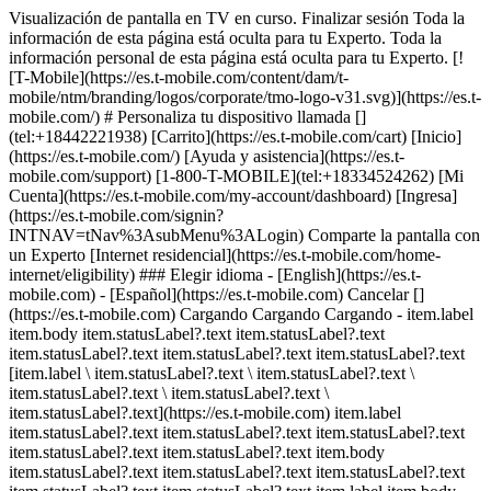
Visualización de pantalla en TV en curso. Finalizar sesión Toda la
información de esta página está oculta para tu Experto. Toda la
información personal de esta página está oculta para tu Experto. [!
[T-Mobile](https://es.t-mobile.com/content/dam/t-
mobile/ntm/branding/logos/corporate/tmo-logo-v31.svg)](https://es.t-
mobile.com/) # ​​​​​​​Personaliza tu dispositivo llamada []
(tel:+18442221938) [Carrito](https://es.t-mobile.com/cart) [Inicio]
(https://es.t-mobile.com/) [Ayuda y asistencia](https://es.t-
mobile.com/support) [1-800-T-MOBILE](tel:+18334524262) [Mi
Cuenta](https://es.t-mobile.com/my-account/dashboard) [Ingresa]
(https://es.t-mobile.com/signin?
INTNAV=tNav%3AsubMenu%3ALogin) Comparte la pantalla con
un Experto [Internet residencial](https://es.t-mobile.com/home-
internet/eligibility) ### Elegir idioma - [English](https://es.t-
mobile.com) - [Español](https://es.t-mobile.com) Cancelar []
(https://es.t-mobile.com) Cargando Cargando Cargando - item.label
item.body item.statusLabel?.text item.statusLabel?.text
item.statusLabel?.text item.statusLabel?.text item.statusLabel?.text
[item.label \ item.statusLabel?.text \ item.statusLabel?.text \
item.statusLabel?.text \ item.statusLabel?.text \
item.statusLabel?.text](https://es.t-mobile.com) item.label
item.statusLabel?.text item.statusLabel?.text item.statusLabel?.text
item.statusLabel?.text item.statusLabel?.text item.body
item.statusLabel?.text item.statusLabel?.text item.statusLabel?.text