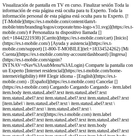
Visualización de pantalla en TV en curso. Finalizar sesión Toda la
información de esta página está oculta para tu Experto. Toda la
información personal de esta página está oculta para tu Experto. [!
[T-Mobile](https://es.t-mobile.com/content/dam/t-
mobile/ntm/branding/logos/corporate/tmo-logo-v31.svg)](https://es.t-
mobile.com/) # ​​​​​​​Personaliza tu dispositivo llamada []
(tel:+18442221938) [Carrito](https://es.t-mobile.com/cart) [Inicio]
(https://es.t-mobile.com/) [Ayuda y asistencia](https://es.t-
mobile.com/support) [1-800-T-MOBILE](tel:+18334524262) [Mi
Cuenta](https://es.t-mobile.com/my-account/dashboard) [Ingresa]
(https://es.t-mobile.com/signin?
INTNAV=tNav%3AsubMenu%3ALogin) Comparte la pantalla con
un Experto [Internet residencial](https://es.t-mobile.com/home-
internet/eligibility) ### Elegir idioma - [English](https://es.t-
mobile.com) - [Español](https://es.t-mobile.com) Cancelar []
(https://es.t-mobile.com) Cargando Cargando Cargando - item.label
item.body item.statusLabel?.text item.statusLabel?.text
item.statusLabel?.text item.statusLabel?.text item.statusLabel?.text
[item.label \ item.statusLabel?.text \ item.statusLabel?.text \
item.statusLabel?.text \ item.statusLabel?.text \
item.statusLabel?.text](https://es.t-mobile.com) item.label
item.statusLabel?.text item.statusLabel?.text item.statusLabel?.text
item.statusLabel?.text item.statusLabel?.text item.body
item.statusLabel?.text item.statusLabel?.text item.statusLabel?.text