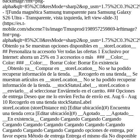
backimage?fmt=png-
alpha&qlt=85%2C0&resMode=sharp2&op_usm=1.75%2C0.3%2C2
- ![Funda magnética Samsung transparente para Samsung Galaxy
S26 Ultra - Transparente, vista izquierda, left view-slide-3]
(https://es.t-
mobile.com/sdscene7/is/image/Tmusprod/198957259869-leftimage?
fmt=png-
alpha&qlt=85%2C0&resMode=sharp2&op_usm=1.75%2C0.3%2C2
Obtenlo ya Se muestran opciones disponibles en __storeLocation__ ## Personaliza tu accesorio Ver todas las ofertas 1 Exclusivo por Internet: ahorra un 25% en 3 accesorios o más ### __Color:__ Color: ### __Color:__ Borrar Color: Borrar En existencia __Obtenlo ya__ Comprar en __storeLocation__ No se ha podido recuperar información de la tienda. __Recogerlo en una tienda__ Se muestran artículos en __storeLocation__ No se ha podido recuperar información de la tienda. __stockStatusLabel__, storeLocation o __enviarlo__ al seleccionar Enviármelo en el carrito. ### Opciones de entrega Deseo que me lo envíen Fecha de envío est. Aug 6 - Aug 10 Recogerlo en una tienda stockStatusLabel storeLocation (storeDistance mi) [Editar ubicación](#) Encuentra una tienda cerca [Editar ubicación](#) __Agotado__ __Agotado__ __En existencia__ Cargando Cargando Cargando Cargando Cargando Cargando Cargando Cargando Cargando Cargando Cargando Cargando Cargando Cargando opciones de entrega, por favor espera Método de entrega Entrega el mismo día No disponible en currentZipCode Recíbelo alrededor de las expectedDeliveryTime Costo de entrega real: $9.99 Costo de entrega con descuento: gratis Recoger en la tienda Agotado en storeName Hoy en storeName Gratis Envío No disponible Fecha de envío estimada: shippingDate Gratis Método de entrega Entrega el mismo día No disponible en currentZipCode Recíbelo alrededor de las expectedDeliveryTime Costo de entrega real: $9.99 Costo de entrega con descuento: gratis Entrega el mismo día No disponible en currentZipCode Recíbelo alrededor de las Invalid Date Costo de entrega real: $9.99 Costo de entrega con descuento: gratis Recoger en la tienda Agotado en storeName Hoy en storeName Gratis Recoger en la tienda Agotado en storeName Agotado en Dulles Retail Pl & Columbia Pl Hoy en Dulles Retail Pl & Columbia Pl Gratis Envío No disponible Fecha de envío estimada: shippingDate Gratis Envío No disponible Fecha de envío estimada: Aug 6 - Aug 10 Gratis __Tu tienda:__ [storeLocation (storeDistance mi)](#) Encuentra una tienda cerca [Editar ubicación](#) No disponible en currentZipCode No disponible en # Entregar a currentZipCode Editar ubicación # Enviar a currentZipCode __¿Eres un cliente nuevo o existente?__ Cliente existente Cliente nuevo __Bienvenido a T-Mobile (cliente nuevo)__ Editar __Elegir una opción de pago__ __Pagar mensualmente__ A pagar hoy $0.00 + impuestos $4.17/mes por 12 meses __Pagar el monto total__ $49.99 \+ impuesto Si eliges pagar mensualmente y cancelas el servicio móvil, deberás pagar el saldo restante del accesorio. Para clientes elegibles. Tasa de interés anual de 0%. Se requiere servicio elegible. [](https://es.t-mobile.com) __Con plan de pago: actualMonthlyValue/mes por paymentTerms meses, sin intereses.__ A pagar hoy dueToday + impuestos y otros cargos __Precio sin descuento: payInFullStrikeThroughValue payInFull__ + impuesto Si eliges pagar mensualmente y cancelas el servicio móvil, deberás pagar el saldo restante del dispositivo. Solo para clientes elegibles. 0% de interés anual (APR). Se requiere compra mínima de $49 en accesorios y servicio elegible. [](https://es.t-mobile.com) 1 Quantity 1 Agregar Dulles Retail Pl & Columbia Pl (1 mi) __¿Deseas recibirlo antes?__ Encontrar tiendas cercanas Detalles ### Otras características * * * La funda magnética transparente Galaxy permite que el diseño de tu Samsung Galaxy S26 Ultra brille y al mismo tiempo lo mantiene protegido. Su tecnología antihuellas hace que se vea impecable y los imanes integrados te permiten cargar de forma inalámbrica al instante. ### ¿Qué hay en la caja? * * * - Funda para teléfono - Guía rápida para comenzar ### Detalles adicionales de especificaciones * * * __Peso__ 0.81 onzas * * * __Duración__ 0.52 pulgadas * * * __Altura__ 6.52 pulgadas * * * __Ancho__ 3.15 pulgadas * * * [](https://es.t-mobile.com) ver detalles ## promoción aplicada ver detalles ## | ![Logotipo de T-Mobile](https://es.t-mobile.com/sdscene7/is/image/Tmusprod/fg-tmobile-logo?ts=1710994518480&dpr=off "Logotipo de T-Mobile") __Ingresa a tu cuenta.__ Ingresa Continuar como invitado. [__¿Necesitas ayuda para ingresar?__](https://es.account.t-mobile.com/signin/v2/ "Enlace Necesito ayuda para ingresar") [__Crea un T-Mobile ID__](https://es.account.t-mobile.com/signin/v2/ "Crear una ID de T-Mobile") promoLongDescription Hola userName! Te damos la bienvenida a T-Mobile ¡Hola! Te damos la bienvenida a T-Mobile Tienda T-Mobile Experience storeLocation Dirección 22000 Dulles Retail Plaza Suite 182 Sterling, VA 20166 Salta la fila y aprovecha nuestras mejores ofertas y la selección más grande durante tu visita a la tienda. Compra en esta tienda ¿No estás en esta tienda? ## Selecciona una tienda ( mi) , , , Horario de hoy: - [](https://es.t-mobile.com) Configura esta tienda [](https://es.t-mobile.com) [Indicaciones](https://es.t-mobile.com) [Llamar a la tienda](tel:+1-undefined) - ### Horario de atención de la tienda Lunes a sábado - Domingo ## Selecciona una tienda ### Lo sentimos, hubo un problema técnico Los servicios que utilizamos para buscar tiendas según la ubicación no están funcionando en este momento. Busca por ciudad y estado o código postal para comprobar la disponibilidad en tiendas cercanas. No encontramos tiendas de T-Mobile cercanas. Prueba con otra ciudad, estado o código postal para buscar otras tiendas. Vuelve a intentarlo para encontrar la tienda más cercana. ( mi) , , , Horario de hoy: - En existencia Apresúrate, solo quedan unos cuantos [](https://es.t-mobile.com) ( mi) , , , Horario de hoy: - En existencia Apresúrate, solo quedan unos cuantos [](https://es.t-mobile.com) Dulles Retail Pl & Columbia Pl (1.0 mi) 22000 Dulles Retail Plaza Suite 182, Sterling, VA, 20166 Horario de hoy: 10am - 8pm En existencia Apresúrate, solo quedan unos cuantos [](https://es.t-mobile.com) Reston Pkwy & New Dominion Rd (6.1 mi) 1837 Fountain Dr, Reston, VA, 20190 Horario de hoy: 10am - 8pm En existencia Apresúrate, solo quedan unos cuantos [](https://es.t-mobile.com) Fair Oaks Mall (10.9 mi) 11913U Fair Oaks Mall, Fairfax, VA, 22033 Horario de hoy: 10am - 8pm En existencia Apresúrate, solo quedan unos cuantos [](https://es.t-mobile.com) Fairfax Blvd & Main St (12.6 mi) 10955 Fairfax Blvd Suite 110, Fairfax, VA, 22030 Horario de hoy: 10am - 9pm En existencia Apresúrate, solo quedan unos cuantos [](https://es.t-mobile.com) Tyson's Corner (13.8 mi) 1961 Chain Bridge Rd Ste J008L, McLean, VA, 22102 Horario de hoy: 10am - 9pm En existencia Apresúrate, solo quedan unos cuantos [](https://es.t-mobile.com) Recoger aquí Recoger aquí # Encuentra una tienda Selecciona un código postal y ciudad válidos __( mi)__ , , , Horario de hoy - [](https://es.t-mobile.com) * * * __Dulles Retail Pl & Columbia Pl (1.0 mi)__ 22000 Dulles Retail Plaza Suite 182, Sterling, VA, 20166 Horario de hoy 10am - 8pm [](https://es.t-mobile.com/store-locator/va/sterling/dulles-retail-pl-columbia-pl) * * * __Reston Pkwy & New Dominion Rd (6.1 mi)__ 1837 Fountain Dr, Reston, VA, 20190 Horario de hoy 10am - 8pm [](https://es.t-mobile.com/store-locator/va/reston/reston-pkwy-new-dominion-rd) * * * __Fair Oaks Mall (10.9 mi)__ 11913U Fair Oaks Mall, Fairfax, VA, 22033 Horario de hoy 10am - 8pm [](https://es.t-mobile.com/store-locator/va/fairfax/fair-oaks-mall) * * * __Fairfax Blvd & Main St (12.6 mi)__ 10955 Fairfax Blvd Suite 110, Fairfax, VA, 22030 Horario de hoy 10am - 9pm [](https://es.t-mobile.com/store-locator/va/fairfax/fairfax-blvd-main-st) * * * __Tyson's Corner (13.8 mi)__ 1961 Chain Bridge Rd Ste J008L, McLean, VA, 22102 Horario de hoy 10am - 9pm [](https://es.t-mobile.com/store-locator/va/mclean/tysons-corner) * * * Selecciona una tienda ## Obtenlo más rápido con la opción de recogerlo en la tienda ¡Recibe tu pedido hoy mismo! Al revisar tu pedido, selecciona Retiro en tienda como método de entrega y empezaremos a preparar tu pedido en la tienda T-Mobile elegible que prefieras. Los accesorios actualmente no están disponibles para retiro en tienda. Recibirás un email cuando tu pedido esté listo para ser recogido y dispondrás de dos días laborales para retirarlo. # Lo sentimos, no eres elegible para esta promoción. De todos modos, puedes realizar la compra y aprovechar la red, los beneficios y las ventajas de T-Mobile. # Agotado Algunos artículos están agotados en storeName Puedes elegir que te envíen el pedido o consultar otros artículos disponibles en la tienda que seleccionaste para recogerlo. Cerrar ## Se eliminarán todos los artículos del carrito Al agregar este producto, se eliminarán los artículos ya agregados a tu carrito. Confirmar Cancelar # Los clientes también compraron Cargando Cargando Cargando Cargando Cargando Cargando Cargando [Aún no hay reseñas \ Precio normal: Precio original$ Precio de oferta$ Precio total: $](https://es.t-mobile.com) Ver 1 promociones Exclusivo por Internet: ahorra un 25% en 3 accesorios o más [![samsung Funda magnética Samsung transparente para Samsung Galaxy S26 Ultra](https://cdn.tmobile.com/content/dam/t-mobile/en-p/accessories/198957259869/198957259869-thumbnail.png) \ samsung __Funda magnética Samsung transparente para Samsung Galaxy S26 Ultra__ \ Aún no hay reseñas \ Aún no hay reseñas \ Aún no hay reseñas \ ![clear](https://cdn.tmobile.com/images/png/products/accessories/198957259869/198957259869-swatch.gif) \ Precio normal: Precio original$ Precio de oferta$ Precio total: $ \ Desde $4.17/mes por 12 meses Desde $4.17/mes por 12 meses $0.00 de pago inicial + impuestos a pagar hoy Precio normal: Precio original$ Precio de oferta$ Precio total: $ Precio total: $49.99](https://es.t-mobile.com/accessory/samsu