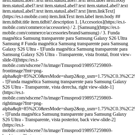
item.statusLabel?.text item.statusLabel?.text item.label item.body
item.statusLabel?.text item.statusLabel?.text item.statusLabel?.text
item.statusLabel?.text item.statusLabel?.text [item.linkText]
(https://es.t-mobile.com) item.linkText item.label item.body ##
item.tidbit.title item.tidbit?.description
1. [Accesorios](https://es.t-
mobile.com/commerce/accessories) / 2. [Samsung](https://es.t-
mobile.com/commerce/accessories/brand/samsung) / 3. Funda
magnética Samsung transparente para Samsung Galaxy S26 Ultra
Samsung # Funda magnética Samsung transparente para Samsung
Galaxy S26 Ultra - ![Funda magnética Samsung transparente para
Samsung Galaxy S26 Ultra - Transparente, vista frontal, front view-
slide-0](https://es.t-
mobile.com/sdscene7/is/image/Tmusprod/198957259869-
frontimage?fmt=png-
alpha&qlt=85%2C0&resMode=sharp2&op_usm=1.75%2C0.3%2C2
- ![Funda magnética Samsung transparente para Samsung Galaxy
S26 Ultra - Transparente, vista derecha, right view-slide-1]
(https://es.t-
mobile.com/sdscene7/is/image/Tmusprod/198957259869-
rightimage?fmt=png-
alpha&qlt=85%2C0&resMode=sharp2&op_usm=1.75%2C0.3%2C2
- ![Funda magnética Samsung transparente para Samsung Galaxy
S26 Ultra - Transparente, vista posterior, back view-slide-2]
(https://es.t-
mobile.com/sdscene7/is/image/Tmusprod/198957259869-