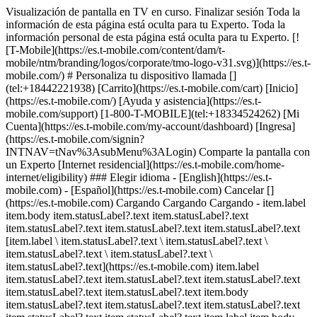
Visualización de pantalla en TV en curso. Finalizar sesión Toda la
información de esta página está oculta para tu Experto. Toda la
información personal de esta página está oculta para tu Experto. [!
[T-Mobile](https://es.t-mobile.com/content/dam/t-
mobile/ntm/branding/logos/corporate/tmo-logo-v31.svg)](https://es.t-
mobile.com/) # ​​​​​​​Personaliza tu dispositivo llamada []
(tel:+18442221938) [Carrito](https://es.t-mobile.com/cart) [Inicio]
(https://es.t-mobile.com/) [Ayuda y asistencia](https://es.t-
mobile.com/support) [1-800-T-MOBILE](tel:+18334524262) [Mi
Cuenta](https://es.t-mobile.com/my-account/dashboard) [Ingresa]
(https://es.t-mobile.com/signin?
INTNAV=tNav%3AsubMenu%3ALogin) Comparte la pantalla con
un Experto [Internet residencial](https://es.t-mobile.com/home-
internet/eligibility) ### Elegir idioma - [English](https://es.t-
mobile.com) - [Español](https://es.t-mobile.com) Cancelar []
(https://es.t-mobile.com) Cargando Cargando Cargando - item.label
item.body item.statusLabel?.text item.statusLabel?.text
item.statusLabel?.text item.statusLabel?.text item.statusLabel?.text
[item.label \ item.statusLabel?.text \ item.statusLabel?.text \
item.statusLabel?.text \ item.statusLabel?.text \
item.statusLabel?.text](https://es.t-mobile.com) item.label
item.statusLabel?.text item.statusLabel?.text item.statusLabel?.text
item.statusLabel?.text item.statusLabel?.text item.body
item.statusLabel?.text item.statusLabel?.text item.statusLabel?.text