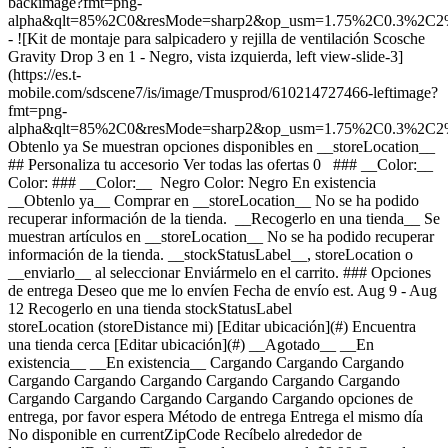
backimage?fmt=png-
alpha&qlt=85%2C0&resMode=sharp2&op_usm=1.75%2C0.3%2C2
- ![Kit de montaje para salpicadero y rejilla de ventilación Scosche
Gravity Drop 3 en 1 - Negro, vista izquierda, left view-slide-3]
(https://es.t-
mobile.com/sdscene7/is/image/Tmusprod/610214727466-leftimage?
fmt=png-
alpha&qlt=85%2C0&resMode=sharp2&op_usm=1.75%2C0.3%2C2
Obtenlo ya Se muestran opciones disponibles en __storeLocation__ ## Personaliza tu accesorio Ver todas las ofertas 0 ### __Color:__ Color: ### __Color:__ Negro Color: Negro En existencia __Obtenlo ya__ Comprar en __storeLocation__ No se ha podido recuperar información de la tienda. __Recogerlo en una tienda__ Se muestran artículos en __storeLocation__ No se ha podido recuperar información de la tienda. __stockStatusLabel__, storeLocation o __enviarlo__ al seleccionar Enviármelo en el carrito. ### Opciones de entrega Deseo que me lo envíen Fecha de envío est. Aug 9 - Aug 12 Recogerlo en una tienda stockStatusLabel storeLocation (storeDistance mi) [Editar ubicación](#) Encuentra una tienda cerca [Editar ubicación](#) __Agotado__ __En existencia__ __En existencia__ Cargando Cargando Cargando Cargando Cargando Cargando Cargando Cargando Cargando Cargando Cargando Cargando Cargando Cargando opciones de entrega, por favor espera Método de entrega Entrega el mismo día No disponible en currentZipCode Recíbelo alrededor de las expectedDeliveryTime Costo de entrega real: $9.99 Costo de entrega con descuento: gratis Recoger en la tienda Agotado en storeName Hoy en storeName Gratis Envío No disponible Fecha de envío estimada: shippingDate Gratis Método de entrega Entrega el mismo día No disponible en currentZipCode Recíbelo alrededor de las expectedDeliveryTime Costo de entrega real: $9.99 Costo de entrega con descuento: gratis Entrega el mismo día No disponible en 20166 Recíbelo alrededor de las 9:00 p.m. Costo de entrega real: $9.99 Costo de entrega con descuento: gratis Recoger en la tienda Agotado en storeName Hoy en storeName Gratis Recoger en la tienda Agotado en storeName Agotado en Dulles Retail Pl & Columbia Pl Hoy en Dulles Retail Pl & Columbia Pl Gratis Envío No disponible Fecha de envío estimada: shippingDate Gratis Envío No disponible Fecha de envío estimada: Aug 9 - Aug 12 Gratis __Tu tienda:__ [storeLocation (storeDistance mi)](#) Encuentra una tienda cerca [Editar ubicación](#) No disponible en currentZipCode # Entregar a currentZipCode # Entregar a 20166 Editar ubicación # Enviar a currentZipCode __¿Eres un cliente nuevo o existente?__ Cliente existente Cliente nuevo __Bienvenido a T-Mobile (cliente nuevo)__ Editar __Elegir una opción de pago__ __Pagar mensualmente__ A pagar hoy $0.00 + impuestos $1.67/mes por 12 meses __Pagar el monto total__ $19.99 \+ impuesto Si eliges pagar mensualmente y cancelas el servicio móvil, deberás pagar el saldo restante del accesorio. Para clientes elegibles. Tasa de interés anual de 0%. Se requiere servicio elegible. [](https://es.t-mobile.com) __Con plan de pago: actualMonthlyValue/mes por paymentTerms meses, sin intereses.__ A pagar hoy dueToday + impuestos y otros cargos __Precio sin descuento: payInFullStrikeThroughValue payInFull__ + impuesto Si eliges pagar mensualmente y cancelas el servicio móvil, deberás pagar el saldo restante del dispositivo. Solo para clientes elegibles. 0% de interés anual (APR). Se requiere compra mínima de $49 en accesorios y servicio elegible. [](https://es.t-mobile.com) 1 Quantity 1 Agregar Dulles Retail Pl & Columbia Pl (1 mi) __¿Deseas recibirlo antes?__ Encontrar tiendas cercanas Detalles ### Otras características * * * Colocar tu teléfono no podría ser más sencillo. Solo tienes que colocarlo en el saliente inferior y su peso hará que los brazos se cierren y sujeten bien tu teléfono. Se incluyen dos opciones de base intercambiables. ¡No necesitas herramientas! La muesca en forma de T de la parte trasera del soporte te permite cambiar las bases rápidamente. La base de sujeción StickGRIP con ventosa para ventana o salpicadero se sujeta con firmeza, pero se quita fácilmente para cambiarla de sitio. La base de montaje para rejilla de ventilación se adapta a la mayoría de las rejillas y se puede pasar fácilmente de un auto a otro. Sujeta con seguridad teléfonos de hasta 3.5 pulgadas de ancho. ### ¿Qué hay en la caja? * * * - Kit de montaje para salpicadero y rejilla de ventilación 3 en 1 ### Detalles adicionales de especificaciones * * * __Peso__ 0.6 lb * * * __Duración__ 2.67 pulgadas * * * __Altura__ 7 pulgadas * * * __Ancho__ 4 pulgadas * * * [](https://es.t-mobile.com) ver detalles ## promoción aplicada ver detalles ## | ![Logotipo de T-Mobile](https://es.t-mobile.com/sdscene7/is/image/Tmusprod/fg-tmobile-logo?ts=1710994518480&dpr=off "Logotipo de T-Mobile") __Ingresa a tu cuenta.__ Ingresa Continuar como invitado. [__¿Necesitas ayuda para ingresar?__](https://es.account.t-mobile.com/signin/v2/ "Enlace Necesito ayuda para ingresar") [__Crea un T-Mobile ID__](https://es.account.t-mobile.com/signin/v2/ "Crear una ID de T-Mobile") promoLongDescription Hola userName! Te damos la bienvenida a T-Mobile ¡Hola! Te damos la bienvenida a T-Mobile Tienda T-Mobile Experience storeLocation Dirección 22000 Dulles Retail Plaza Suite 182 Sterling, VA 20166 Salta la fila y aprovecha nuestras mejores ofertas y la selección más grande durante tu visita a la tienda. Compra en esta tienda ¿No estás en esta tienda? ## Selecciona una tienda ( mi) , , , Horario de hoy: - [](https://es.t-mobile.com) Configura esta tienda [](https://es.t-mobile.com) [Indicaciones](https://es.t-mobile.com) [Llamar a la tienda](tel:+1-undefined) - ### Horario de atención de la tienda Lunes a sábado - Domingo ## Selecciona una tienda ### Lo sentimos, hubo un problema técnico Los servicios que utilizamos para buscar tiendas según la ubicación no están funcionando en este momento. Busca por ciudad y estado o código postal para comprobar la disponibilidad en tiendas cercanas. No encontramos tiendas de T-Mobile cercanas. Prueba con otra ciudad, estado o código postal para buscar otras tiendas. Vuelve a intentarlo para encontrar la tienda más cercana. ( mi) , , , Horario de hoy: - En existencia Apresúrate, solo quedan unos cuantos [](https://es.t-mobile.com) ( mi) , , , Horario de hoy: - En existencia Apresúrate, solo quedan unos cuantos [](https://es.t-mobile.com) Dulles Retail Pl & Columbia Pl (1.0 mi) 22000 Dulles Retail Plaza Suite 182, Sterling, VA, 20166 Horario de hoy: 11am - 6pm En existencia Apresúrate, solo quedan unos cuantos [](https://es.t-mobile.com) Sudley Rd & Streamwalk Ln (14.5 mi) 7305 Sudley Road, Manassas, VA, 20109 Horario de hoy: 11am - 6pm En existencia Apresúrate, solo quedan unos cuantos [](https://es.t-mobile.com) Recoger aquí Recoger aquí # Encuentra una tienda Selecciona un código postal y ciudad válidos __( mi)__ , , , Horario de hoy - [](https://es.t-mobile.com) * * * __Dulles Retail Pl & Columbia Pl (1.0 mi)__ 22000 Dulles Retail Plaza Suite 182, Sterling, VA, 20166 Horario de hoy 10am - 8pm [](https://es.t-mobile.com/store-locator/va/sterling/dulles-retail-pl-columbia-pl) * * * __Sudley Rd & Streamwalk Ln (14.5 mi)__ 7305 Sudley Road, Manassas, VA, 20109 Horario de hoy 10am - 9pm [](https://es.t-mobile.com/store-locator/va/manassas/sudley-rd-streamwalk-ln) * * * Selecciona una tienda ## Obtenlo más rápido con la opción de recogerlo en la tienda ¡Recibe tu pedido hoy mismo! Al revisar tu pedido, selecciona Retiro en tienda como método de entrega y empezaremos a preparar tu pedido en la tienda T-Mobile elegible que prefieras. Los accesorios actualmente no están disponibles para retiro en tienda. Recibirás un email cuando tu pedido esté listo para ser recogido y dispondrás de dos días laborales para retirarlo. # Lo sentimos, no eres elegible para esta promoción. De todos modos, puedes realizar la compra y aprovechar la red, los beneficios y las ventajas de T-Mobile. # Agotado Algunos artículos están agotados en storeName Puedes elegir que te envíen el pedido o consultar otros artículos disponibles en la tienda que seleccionaste para recogerlo. Cerrar ## Se eliminarán todos los artículos del carrito Al agregar este producto, se eliminarán los artículos ya agregados a tu carrito. Confirmar Cancelar # Los clientes también compraron Cargando Cargando Cargando Cargando Cargando Cargando Cargando [Aún no hay reseñas \ Precio normal: Precio original$ Precio de oferta$ Precio total: $](https://es.t-mobile.com) [![scosche Kit de montaje para salpicadero y rejilla de ventilación Scosche Gravity Drop 3 en 1](https://cdn.tmobile.com/content/dam/t-mobile/en-p/accessories/610214727466/610214727466-thumbnail.png) \ scosche __Kit de montaje para salpicadero y rejilla de ventilación Scosche Gravity Drop 3 en 1__ \ Aún no hay reseñas \ Aún no hay reseñas \ Aún no hay reseñas \ ![black](https://cdn.tmobile.com/images/png/products/accessories/610214727466/610214727466-swatch.gif) \ Precio normal: Precio original$ Precio de oferta$ Precio total: $ \ Desde $1.67/mes por 12 meses Desde $1.67/mes por 12 meses $0.00 de pago inicial + impuestos a pagar hoy Precio normal: Precio original$ Precio de oferta$ Precio total: $ Precio total: $19.99](https://es.t-mobile.com/accessory/scosche-gravity-drop-3-in-1-window-dash-and-vent-mount-kit?sku=610214727466) [![scosche Soporte magnético para tablero y rejilla de ventilación Scosche](https://cdn.tmobile.com/content/dam/t-mobile/en-p/accessories/610214688286/610214688286-thumbnail.png) \ scosche __Soporte magnético para tablero y rejilla de ventilación Scosche__ \ Aún no hay reseñas \ Aún no hay reseñas \ Aún no hay reseñas \ ![black](https://cdn.tmobile.com/images/png/products/accessories/610214688286/610214688286-swatch.gif) \ Precio normal: Precio original$ Precio de oferta$ Precio total: $ \ Desde $1.67/mes por 12 meses Desde $1.67/mes por 12 meses $0.00 de pago inicial + impuestos a pagar hoy Precio normal: Precio original$ Precio de oferta$ Precio total: $ Precio total: $19.99](https://es.t-mobile.com/accessory/scosche-d