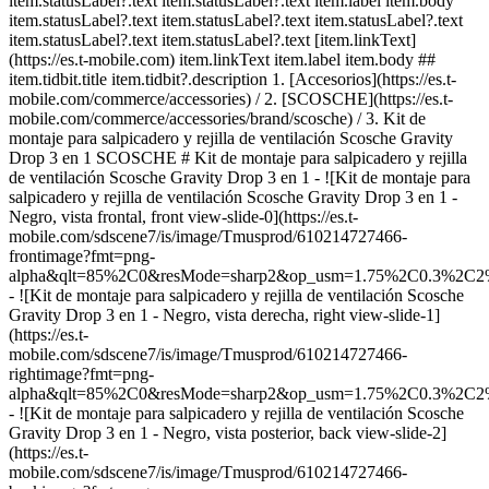
item.statusLabel?.text item.statusLabel?.text item.label item.body
item.statusLabel?.text item.statusLabel?.text item.statusLabel?.text
item.statusLabel?.text item.statusLabel?.text [item.linkText]
(https://es.t-mobile.com) item.linkText item.label item.body ##
item.tidbit.title item.tidbit?.description
1. [Accesorios](https://es.t-
mobile.com/commerce/accessories) / 2. [SCOSCHE](https://es.t-
mobile.com/commerce/accessories/brand/scosche) / 3. Kit de
montaje para salpicadero y rejilla de ventilación Scosche Gravity
Drop 3 en 1 SCOSCHE # Kit de montaje para salpicadero y rejilla
de ventilación Scosche Gravity Drop 3 en 1 - ![Kit de montaje para
salpicadero y rejilla de ventilación Scosche Gravity Drop 3 en 1 -
Negro, vista frontal, front view-slide-0](https://es.t-
mobile.com/sdscene7/is/image/Tmusprod/610214727466-
frontimage?fmt=png-
alpha&qlt=85%2C0&resMode=sharp2&op_usm=1.75%2C0.3%2C2
- ![Kit de montaje para salpicadero y rejilla de ventilación Scosche
Gravity Drop 3 en 1 - Negro, vista derecha, right view-slide-1]
(https://es.t-
mobile.com/sdscene7/is/image/Tmusprod/610214727466-
rightimage?fmt=png-
alpha&qlt=85%2C0&resMode=sharp2&op_usm=1.75%2C0.3%2C2
- ![Kit de montaje para salpicadero y rejilla de ventilación Scosche
Gravity Drop 3 en 1 - Negro, vista posterior, back view-slide-2]
(https://es.t-
mobile.com/sdscene7/is/image/Tmusprod/610214727466-