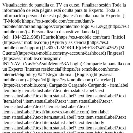
Visualización de pantalla en TV en curso. Finalizar sesión Toda la
información de esta página está oculta para tu Experto. Toda la
información personal de esta página está oculta para tu Experto. [!
[T-Mobile](https://es.t-mobile.com/content/dam/t-
mobile/ntm/branding/logos/corporate/tmo-logo-v31.svg)](https://es.t-
mobile.com/) # ​​​​​​​Personaliza tu dispositivo llamada []
(tel:+18442221938) [Carrito](https://es.t-mobile.com/cart) [Inicio]
(https://es.t-mobile.com/) [Ayuda y asistencia](https://es.t-
mobile.com/support) [1-800-T-MOBILE](tel:+18334524262) [Mi
Cuenta](https://es.t-mobile.com/my-account/dashboard) [Ingresa]
(https://es.t-mobile.com/signin?
INTNAV=tNav%3AsubMenu%3ALogin) Comparte la pantalla con
un Experto [Internet residencial](https://es.t-mobile.com/home-
internet/eligibility) ### Elegir idioma - [English](https://es.t-
mobile.com) - [Español](https://es.t-mobile.com) Cancelar []
(https://es.t-mobile.com) Cargando Cargando Cargando - item.label
item.body item.statusLabel?.text item.statusLabel?.text
item.statusLabel?.text item.statusLabel?.text item.statusLabel?.text
[item.label \ item.statusLabel?.text \ item.statusLabel?.text \
item.statusLabel?.text \ item.statusLabel?.text \
item.statusLabel?.text](https://es.t-mobile.com) item.label
item.statusLabel?.text item.statusLabel?.text item.statusLabel?.text
item.statusLabel?.text item.statusLabel?.text item.body
item.statusLabel?.text item.statusLabel?.text item.statusLabel?.text