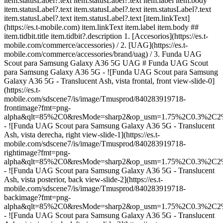
item.statusLabel?.text item.statusLabel?.text item.label item.body
item.statusLabel?.text item.statusLabel?.text item.statusLabel?.text
item.statusLabel?.text item.statusLabel?.text [item.linkText]
(https://es.t-mobile.com) item.linkText item.label item.body ##
item.tidbit.title item.tidbit?.description
1. [Accesorios](https://es.t-
mobile.com/commerce/accessories) / 2. [UAG](https://es.t-
mobile.com/commerce/accessories/brand/uag) / 3. Funda UAG
Scout para Samsung Galaxy A36 5G UAG # Funda UAG Scout
para Samsung Galaxy A36 5G - ![Funda UAG Scout para Samsung
Galaxy A36 5G - Translucent Ash, vista frontal, front view-slide-0]
(https://es.t-
mobile.com/sdscene7/is/image/Tmusprod/840283919718-
frontimage?fmt=png-
alpha&qlt=85%2C0&resMode=sharp2&op_usm=1.75%2C0.3%2C2
- ![Funda UAG Scout para Samsung Galaxy A36 5G - Translucent
Ash, vista derecha, right view-slide-1](https://es.t-
mobile.com/sdscene7/is/image/Tmusprod/840283919718-
rightimage?fmt=png-
alpha&qlt=85%2C0&resMode=sharp2&op_usm=1.75%2C0.3%2C2
- ![Funda UAG Scout para Samsung Galaxy A36 5G - Translucent
Ash, vista posterior, back view-slide-2](https://es.t-
mobile.com/sdscene7/is/image/Tmusprod/840283919718-
backimage?fmt=png-
alpha&qlt=85%2C0&resMode=sharp2&op_usm=1.75%2C0.3%2C2
- ![Funda UAG Scout para Samsung Galaxy A36 5G - Translucent