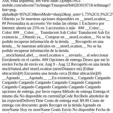
Ash, vista izquierda, left view-slide-3](https://es.t-
mobile.com/sdscene7/is/image/Tmusprod/840283919718-leftimage?
fmt=png-
alpha&qlt=85%2C0&resMode=sharp2&op_usm=1.75%2C0.3%2C2
Obtenlo ya Se muestran opciones disponibles en __storeLocation__ ## Personaliza tu accesorio Ver todas las ofertas 1 Exclusivo por Internet: ahorra un 25% en 3 accesorios o más ### __Color:__ Color: ### __Color:__ Translucent Ash Color: Translucent Ash En existencia __Obtenlo ya__ Comprar en __storeLocation__ No se ha podido recuperar información de la tienda. __Recogerlo en una tienda__ Se muestran artículos en __storeLocation__ No se ha podido recuperar información de la tienda. __stockStatusLabel__, storeLocation o __enviarlo__ al seleccionar Enviármelo en el carrito. ### Opciones de entrega Deseo que me lo envíen Fecha de envío est. Aug 9 - Aug 12 Recogerlo en una tienda stockStatusLabel storeLocation (storeDistance mi) [Editar ubicación](#) Encuentra una tienda cerca [Editar ubicación](#) __Agotado__ __Agotado__ __En existencia__ Cargando Cargando Cargando Cargando Cargando Cargando Cargando Cargando Cargando Cargando Cargando Cargando Cargando Cargando opciones de entrega, por favor espera Método de entrega Entrega el mismo día No disponible en currentZipCode Recíbelo alrededor de las expectedDeliveryTime Costo de entrega real: $9.99 Costo de entrega con descuento: gratis Recoger en la tienda Agotado en storeName Hoy en storeName Gratis Envío No disponible Fecha de envío estimada: shippingDate Gratis Método de entrega Entrega el mismo día No disponible en currentZipCode Recíbelo alrededor de las expectedDeliveryTime Costo de entrega real: $9.99 Costo de entrega con descuento: gratis Entrega el mismo día No disponible en currentZipCode Recíbelo alrededor de las expectedDeliveryTime Costo de entrega real: $9.99 Costo de entrega con descuento: gratis Recoger en la tienda Agotado en storeName Hoy en storeName Gratis Recoger en la tienda Agotado en storeName Hoy en storeName Gratis Envío No disponible Fecha de envío estimada: shippingDate Gratis Envío No disponible Fecha de envío estimada: Aug 9 - Aug 12 Gratis __Tu tienda:__ [storeLocation (storeDistance mi)](#) Encuentra una tienda cerca [Editar ubicación](#) No disponible en currentZipCode No disponible en # Entregar a currentZipCode Editar ubicación # Enviar a currentZipCode __¿Eres un cliente nuevo o existente?__ Cliente existente Cliente nuevo __Bienvenido a T-Mobile (cliente nuevo)__ Editar __Elegir una opción de pago__ __Pagar mensualmente__ A pagar hoy $0.00 + impuestos $2.50/mes por 12 meses __Pagar el monto total__ $29.99 \+ impuesto Si eliges pagar mensualmente y cancelas el servicio móvil, deberás pagar el saldo restante del accesorio. Para clientes elegibles. Tasa de interés anual de 0%. Se requiere servicio elegible. [](https://es.t-mobile.com) __Con plan de pago: actualMonthlyValue/mes por paymentTerms meses, sin intereses.__ A pagar hoy dueToday + impuestos y otros cargos __Precio sin descuento: payInFullStrikeThroughValue payInFull__ + impuesto Si eliges pagar mensualmente y cancelas el servicio móvil, deberás pagar el saldo restante del dispositivo. Solo para clientes elegibles. 0% de interés anual (APR). Se requiere compra mínima de $49 en accesorios y servicio elegible. [](https://es.t-mobile.com) 1 Quantity 1 Agregar ( mi) __¿Deseas recibirlo antes?__ Encontrar tiendas cercanas Detalles ### Otras características * * * Inspirada en los trotamundos modernos, te presentamos la serie Scout, con un diseño actualizado con canales lisos, protectores distintivos y detalles de la marca UAG. Con una ligera estructura compuesta de poliuretano termoplástico (TPU) resistente y duradero, la exclusiva carcasa protectora UAG y el núcleo resistente a los impactos con un diseño hexagonal para una mayor absorción de impactos, son fundamentales para proteger tu teléfono de los accidentes diarios. Los protectores con mayor textura proporcionan un agarre antideslizante y un mejor manejo sobre la marcha. Esquinas biseladas para una mayor protección contra caídas. Marco de pantalla elevado para proteger la pantalla de cristal del teléfono y un bisel de cámara elevado para proteger la lente de la cámara contra rayones en la superficie. Afronta cada día con facilidad sabiendo que tu dispositivo está muy bien protegido. ### ¿Qué hay en la caja? * * * - Funda para teléfono ### Detalles adicionales de especificaciones * * * __Peso__ 0.11 lb * * * __Duración__ 0.51 pulgadas * * * __Altura__ 6.53 pulgadas * * * __Ancho__ 3.3 pulgadas * * * [](https://es.t-mobile.com) ver detalles ## promoción aplicada ver detalles ## | ![Logotipo de T-Mobile](https://es.t-mobile.com/sdscene7/is/image/Tmusprod/fg-tmobile-logo?ts=1710994518480&dpr=off "Logotipo de T-Mobile") __Ingresa a tu cuenta.__ Ingresa Continuar como invitado. [__¿Necesitas ayuda para ingresar?__](https://es.account.t-mobile.com/signin/v2/ "Enlace Necesito ayuda para ingresar") [__Crea un T-Mobile ID__](https://es.account.t-mobile.com/signin/v2/ "Crear una ID de T-Mobile") promoLongDescription Hola userName! Te damos la bienvenida a T-Mobile ¡Hola! Te damos la bienvenida a T-Mobile Tienda T-Mobile Experience storeLocation Dirección bowisStoreStreetAddress bowisStoreCity, bowisStoreState bowisStoreZipCode Salta la fila y aprovecha nuestras mejores ofertas y la selección más grande durante tu visita a la tienda. Compra en esta tienda ¿No estás en esta tienda? ## Selecciona una tienda ( mi) , , , Horario de hoy: - [](https://es.t-mobile.com) Configura esta tienda [](https://es.t-mobile.com) [Indicaciones](https://es.t-mobile.com) [Llamar a la tienda](tel:+1-undefined) - ### Horario de atención de la tienda Lunes a sábado - Domingo ## Selecciona una tienda ### Lo sentimos, hubo un problema técnico Los servicios que utilizamos para buscar tiendas según la ubicación no están funcionando en este momento. Busca por ciudad y estado o código postal para comprobar la disponibilidad en tiendas cercanas. No encontramos tiendas de T-Mobile cercanas. Prueba con otra ciudad, estado o código postal para buscar otras tiendas. Vuelve a intentarlo para encontrar la tienda más cercana. ( mi) , , , Horario de hoy: - En existencia Apresúrate, solo quedan unos cuantos [](https://es.t-mobile.com) Recoger aquí # Encuentra una tienda Selecciona un código postal y ciudad válidos __( mi)__ , , , Horario de hoy - [](https://es.t-mobile.com) * * * Selecciona una tienda ## Obtenlo más rápido con la opción de recogerlo en la tienda ¡Recibe tu pedido hoy mismo! Al revisar tu pedido, selecciona Retiro en tienda como método de entrega y empezaremos a preparar tu pedido en la tienda T-Mobile elegible que prefieras. Los accesorios actualmente no están disponibles para retiro en tienda. Recibirás un email cuando tu pedido esté listo para ser recogido y dispondrás de dos días laborales para retirarlo. # Lo sentimos, no eres elegible para esta promoción. De todos modos, puedes realizar la compra y aprovechar la red, los beneficios y las ventajas de T-Mobile. # Agotado Algunos artículos están agotados en storeName Puedes elegir que te envíen el pedido o consultar otros artículos disponibles en la tienda que seleccionaste para recogerlo. Cerrar ## Se eliminarán todos los artículos del carrito Al agregar este producto, se eliminarán los artículos ya agregados a tu carrito. Confirmar Cancelar # Los clientes también compraron Cargando Cargando Cargando Cargando Cargando Cargando Cargando [Aún no hay reseñas \ Precio normal: Precio original$ Precio de oferta$ Precio total: $](https://es.t-mobile.com) Ver 1 promociones Exclusivo por Internet: ahorra un 25% en 3 accesorios o más [![uag Funda UAG Scout para Samsung Galaxy A37 5G](https://cdn.tmobile.com/content/dam/t-mobile/en-p/accessories/840283928376/840283928376-thumbnail.png) \ uag __Funda UAG Scout para Samsung Galaxy A37 5G__ \ Aún no hay reseñas \ Aún no hay reseñas \ Aún no hay reseñas \ ![multi-color](https://cdn.tmobile.com/images/png/products/accessories/840283928376/840283928376-swatch.gif) \ Precio normal: Precio original$ Precio de oferta$ Precio total: $ \ Desde $2.92/mes por 12 meses Desde $2.92/mes por 12 meses $0.00 de pago inicial + impuestos a pagar hoy Precio normal: Precio original$ Precio de oferta$ Precio total: $ Precio total: $34.99](https://es.t-mobile.com/accessory/uag-scout-case-for-samsung-galaxy-a37-5g?sku=840283928376) Ver 1 promociones Exclusivo por Internet: ahorra un 25% en 3 accesorios o más [![uag Funda UAG Scout para Samsung Galaxy A17 5G](https://cdn.tmobile.com/content/dam/t-mobile/en-p/accessories/840283928369/840283928369-thumbnail.png) \ uag __Funda UAG Scout para Samsung Galaxy A17 5G__ \ Aún no hay reseñas \ Aún no hay reseñas \ Aún no hay reseñas \ ![multi-color](https://cdn.tmobile.com/images/png/products/accessories/840283928369/840283928369-swatch.gif) \ Precio normal: Precio original$ Precio de oferta$ Precio total: $ \ Desde $2.92/mes por 12 meses Desde $2.92/mes por 12 meses $0.00 de pago inicial + impuestos a pagar hoy Precio normal: Precio original$ Precio de oferta$ Precio total: $ Precio total: $34.99](https://es.t-mobile.com/accessory/uag-scout-case-for-samsung-galaxy-a17-5g?sku=840283928369) Ver 1 promociones Exclusivo por Internet: ahorra un 25% en 3 accesorios o más [![uag Funda magnética UAG Plasma 360 para Samsung Galaxy S26 Ultra](https://cdn.tmobile.com/content/dam/t-mobile/en-p/accessories/840283928222/840283928222-thumbnail.png) \ uag __Funda magnética UAG Plasma 360 para Samsung Galaxy S26 Ultra__ \ Aún no hay reseñas \ Aún no hay reseñas \ Aún no hay reseñas \ ![black](https://cdn.tmobile.com/images/png/products/accessories/840283928222/840283928222-swatch.gif) \ Precio normal: Precio original$ Precio de oferta$ Precio total: $ \ Desde $6.25/mes por 12 meses Desde $6.25/mes por 12 meses $0.00 de pago inicial + impuestos a pagar hoy Precio no