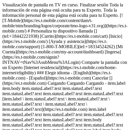
Visualización de pantalla en TV en curso. Finalizar sesión Toda la
información de esta página está oculta para tu Experto. Toda la
información personal de esta página está oculta para tu Experto. [!
[T-Mobile](https://es.t-mobile.com/content/dam/t-
mobile/ntm/branding/logos/corporate/tmo-logo-v31.svg)](https://es.t-
mobile.com/) # ​​​​​​​Personaliza tu dispositivo llamada []
(tel:+18442221938) [Carrito](https://es.t-mobile.com/cart) [Inicio]
(https://es.t-mobile.com/) [Ayuda y asistencia](https://es.t-
mobile.com/support) [1-800-T-MOBILE](tel:+18334524262) [Mi
Cuenta](https://es.t-mobile.com/my-account/dashboard) [Ingresa]
(https://es.t-mobile.com/signin?
INTNAV=tNav%3AsubMenu%3ALogin) Comparte la pantalla con
un Experto [Internet residencial](https://es.t-mobile.com/home-
internet/eligibility) ### Elegir idioma - [English](https://es.t-
mobile.com) - [Español](https://es.t-mobile.com) Cancelar []
(https://es.t-mobile.com) Cargando Cargando Cargando - item.label
item.body item.statusLabel?.text item.statusLabel?.text
item.statusLabel?.text item.statusLabel?.text item.statusLabel?.text
[item.label \ item.statusLabel?.text \ item.statusLabel?.text \
item.statusLabel?.text \ item.statusLabel?.text \
item.statusLabel?.text](https://es.t-mobile.com) item.label
item.statusLabel?.text item.statusLabel?.text item.statusLabel?.text
item.statusLabel?.text item.statusLabel?.text item.body
item.statusLabel?.text item.statusLabel?.text item.statusLabel?.text