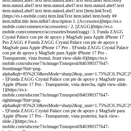
item.statusLabel?.text item.statusLabel?.text item.label item.body
item.statusLabel?.text item.statusLabel?.text item.statusLabel?.text
item.statusLabel?.text item.statusLabel?.text [item.linkText]
(https://es.t-mobile.com) item.linkText item.label item.body ##
item.tidbit.title item.tidbit?.description
1. [Accesorios](https://es.t-
mobile.com/commerce/accessories) / 2. [ZAGG](https://es.t-
mobile.com/commerce/accessories/brand/zagg) / 3. Funda ZAGG
Crystal Palace con pie de apoyo y MagSafe para Apple iPhone 17
Pro ZAGG # Funda ZAGG Crystal Palace con pie de apoyo y
MagSafe para Apple iPhone 17 Pro - ![Funda ZAGG Crystal Palace
con pie de apoyo y MagSafe para Apple iPhone 17 Pro -
Transparente, vista frontal, front view-slide-0](https://es.t-
mobile.com/sdscene7/is/image/Tmusprod/840390377647-
frontimage?fmt=png-
alpha&qlt=85%2C0&resMode=sharp2&op_usm=1.75%2C0.3%2C2
- ![Funda ZAGG Crystal Palace con pie de apoyo y MagSafe para
Apple iPhone 17 Pro - Transparente, vista derecha, right view-slide-
1](https://es.t-
mobile.com/sdscene7/is/image/Tmusprod/840390377647-
rightimage?fmt=png-
alpha&qlt=85%2C0&resMode=sharp2&op_usm=1.75%2C0.3%2C2
- ![Funda ZAGG Crystal Palace con pie de apoyo y MagSafe para
Apple iPhone 17 Pro - Transparente, vista posterior, back view-
slide-2](https://es.t-
mobile.com/sdscene7/is/image/Tmusprod/840390377647-