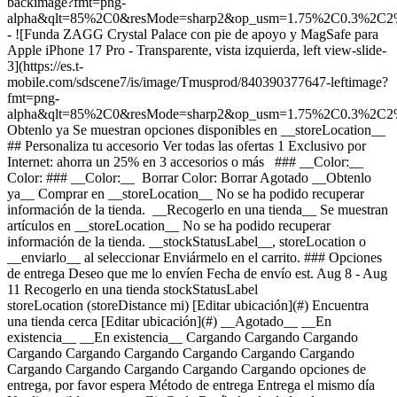
backimage?fmt=png-
alpha&qlt=85%2C0&resMode=sharp2&op_usm=1.75%2C0.3%2C2
- ![Funda ZAGG Crystal Palace con pie de apoyo y MagSafe para
Apple iPhone 17 Pro - Transparente, vista izquierda, left view-slide-
3](https://es.t-
mobile.com/sdscene7/is/image/Tmusprod/840390377647-leftimage?
fmt=png-
alpha&qlt=85%2C0&resMode=sharp2&op_usm=1.75%2C0.3%2C2
Obtenlo ya Se muestran opciones disponibles en __storeLocation__ ## Personaliza tu accesorio Ver todas las ofertas 1 Exclusivo por Internet: ahorra un 25% en 3 accesorios o más ### __Color:__ Color: ### __Color:__ Borrar Color: Borrar Agotado __Obtenlo ya__ Comprar en __storeLocation__ No se ha podido recuperar información de la tienda. __Recogerlo en una tienda__ Se muestran artículos en __storeLocation__ No se ha podido recuperar información de la tienda. __stockStatusLabel__, storeLocation o __enviarlo__ al seleccionar Enviármelo en el carrito. ### Opciones de entrega Deseo que me lo envíen Fecha de envío est. Aug 8 - Aug 11 Recogerlo en una tienda stockStatusLabel storeLocation (storeDistance mi) [Editar ubicación](#) Encuentra una tienda cerca [Editar ubicación](#) __Agotado__ __En existencia__ __En existencia__ Cargando Cargando Cargando Cargando Cargando Cargando Cargando Cargando Cargando Cargando Cargando Cargando Cargando Cargando opciones de entrega, por favor espera Método de entrega Entrega el mismo día No disponible en currentZipCode Recíbelo alrededor de las expectedDeliveryTime Costo de entrega real: $9.99 Costo de entrega con descuento: gratis Recoger en la tienda Agotado en storeName Hoy en storeName Gratis Envío No disponible Fecha de envío estimada: shippingDate Gratis Método de entrega Entrega el mismo día No disponible en currentZipCode Recíbelo alrededor de las expectedDeliveryTime Costo de entrega real: $9.99 Costo de entrega con descuento: gratis Entrega el mismo día No disponible en 20166 Recíbelo alrededor de las 7:00 p.m. Costo de entrega real: $9.99 Costo de entrega con descuento: gratis Recoger en la tienda Agotado en storeName Hoy en storeName Gratis Recoger en la tienda Agotado en storeName Agotado en Dulles Retail Pl & Columbia Pl Hoy en Dulles Retail Pl & Columbia Pl Gratis Envío No disponible Fecha de envío estimada: shippingDate Gratis Envío No disponible Fecha de envío estimada: Aug 8 - Aug 11 Gratis __Tu tienda:__ [storeLocation (storeDistance mi)](#) Encuentra una tienda cerca [Editar ubicación](#) No disponible en currentZipCode # Entregar a currentZipCode # Entregar a 20166 Editar ubicación # Enviar a currentZipCode __¿Eres un cliente nuevo o existente?__ Cliente existente Cliente nuevo __Bienvenido a T-Mobile (cliente nuevo)__ Editar __Elegir una opción de pago__ __Pagar mensualmente__ A pagar hoy $0.00 + impuestos $4.59/mes por 12 meses __Pagar el monto total__ $54.99 \+ impuesto Si eliges pagar mensualmente y cancelas el servicio móvil, deberás pagar el saldo restante del accesorio. Para clientes elegibles. Tasa de interés anual de 0%. Se requiere servicio elegible. [](https://es.t-mobile.com) __Con plan de pago: actualMonthlyValue/mes por paymentTerms meses, sin intereses.__ A pagar hoy dueToday + impuestos y otros cargos __Precio sin descuento: payInFullStrikeThroughValue payInFull__ + impuesto Si eliges pagar mensualmente y cancelas el servicio móvil, deberás pagar el saldo restante del dispositivo. Solo para clientes elegibles. 0% de interés anual (APR). Se requiere compra mínima de $49 en accesorios y servicio elegible. [](https://es.t-mobile.com) 1 Quantity 1 Agregar Dulles Retail Pl & Columbia Pl (1 mi) __¿Deseas recibirlo antes?__ Encontrar tiendas cercanas Detalles ### Otras características * * * Es la funda perfecta para exhibir tu teléfono. Es totalmente transparente, como lo dice su nombre, y hace que tu teléfono se mantenga impecable, protegido, sin rayones y con mucho estilo. Junto con la protección contra caídas desde 13 pies, esta funda cuenta con una tecnología antiamarilleo, compatibilidad con MagSafe y el pie de apoyo integrado. ### ¿Qué hay en la caja? * * * - Funda ZAGG ### Detalles adicionales de especificaciones * * * __Peso__ 0.26 lb * * * __Duración__ 0.79 pulgadas * * * __Altura__ 7.09 pulgadas * * * __Ancho__ 4.25 pulgadas * * * [](https://es.t-mobile.com) ver detalles ## promoción aplicada ver detalles ## | ![Logotipo de T-Mobile](https://es.t-mobile.com/sdscene7/is/image/Tmusprod/fg-tmobile-logo?ts=1710994518480&dpr=off "Logotipo de T-Mobile") __Ingresa a tu cuenta.__ Ingresa Continuar como invitado. [__¿Necesitas ayuda para ingresar?__](https://es.account.t-mobile.com/signin/v2/ "Enlace Necesito ayuda para ingresar") [__Crea un T-Mobile ID__](https://es.account.t-mobile.com/signin/v2/ "Crear una ID de T-Mobile") promoLongDescription Hola userName! Te damos la bienvenida a T-Mobile ¡Hola! Te damos la bienvenida a T-Mobile Tienda T-Mobile Experience storeLocation Dirección 22000 Dulles Retail Plaza Suite 182 Sterling, VA 20166 Salta la fila y aprovecha nuestras mejores ofertas y la selección más grande durante tu visita a la tienda. Compra en esta tienda ¿No estás en esta tienda? ## Selecciona una tienda ( mi) , , , Horario de hoy: - [](https://es.t-mobile.com) Configura esta tienda [](https://es.t-mobile.com) [Indicaciones](https://es.t-mobile.com) [Llamar a la tienda](tel:+1-undefined) - ### Horario de atención de la tienda Lunes a sábado - Domingo ## Selecciona una tienda ### Lo sentimos, hubo un problema técnico Los servicios que utilizamos para buscar tiendas según la ubicación no están funcionando en este momento. Busca por ciudad y estado o código postal para comprobar la disponibilidad en tiendas cercanas. No encontramos tiendas de T-Mobile cercanas. Prueba con otra ciudad, estado o código postal para buscar otras tiendas. Vuelve a intentarlo para encontrar la tienda más cercana. ( mi) , , , Horario de hoy: - En existencia Apresúrate, solo quedan unos cuantos [](https://es.t-mobile.com) ( mi) , , , Horario de hoy: - En existencia Apresúrate, solo quedan unos cuantos [](https://es.t-mobile.com) Dulles Retail Pl & Columbia Pl (1.0 mi) 22000 Dulles Retail Plaza Suite 182, Sterling, VA, 20166 Horario de hoy: 10am - 8pm En existencia Apresúrate, solo quedan unos cuantos [](https://es.t-mobile.com) Recoger aquí Recoger aquí # Encuentra una tienda Selecciona un código postal y ciudad válidos __( mi)__ , , , Horario de hoy - [](https://es.t-mobile.com) * * * __Dulles Retail Pl & Columbia Pl (1.0 mi)__ 22000 Dulles Retail Plaza Suite 182, Sterling, VA, 20166 Horario de hoy 10am - 8pm [](https://es.t-mobile.com/store-locator/va/sterling/dulles-retail-pl-columbia-pl) * * * Selecciona una tienda ## Obtenlo más rápido con la opción de recogerlo en la tienda ¡Recibe tu pedido hoy mismo! Al revisar tu pedido, selecciona Retiro en tienda como método de entrega y empezaremos a preparar tu pedido en la tienda T-Mobile elegible que prefieras. Los accesorios actualmente no están disponibles para retiro en tienda. Recibirás un email cuando tu pedido esté listo para ser recogido y dispondrás de dos días laborales para retirarlo. # Lo sentimos, no eres elegible para esta promoción. De todos modos, puedes realizar la compra y aprovechar la red, los beneficios y las ventajas de T-Mobile. # Agotado Algunos artículos están agotados en storeName Puedes elegir que te envíen el pedido o consultar otros artículos disponibles en la tienda que seleccionaste para recogerlo. Cerrar ## Se eliminarán todos los artículos del carrito Al agregar este producto, se eliminarán los artículos ya agregados a tu carrito. Confirmar Cancelar # Los clientes también compraron Cargando Cargando Cargando Cargando Cargando Cargando Cargando [Aún no hay reseñas \ Precio normal: Precio original$ Precio de oferta$ Precio total: $](https://es.t-mobile.com) Ver 1 promociones Exclusivo por Internet: ahorra un 25% en 3 accesorios o más [![zagg Funda ZAGG Crystal Palace con pie de apoyo y MagSafe para iPhone 17 Pro Max](https://cdn.tmobile.com/content/dam/t-mobile/en-p/accessories/840390377678/840390377678-thumbnail.png) \ zagg __Funda ZAGG Crystal Palace con pie de apoyo y MagSafe para iPhone 17 Pro Max__ \ Aún no hay reseñas \ Aún no hay reseñas \ Aún no hay reseñas \ ![clear](https://cdn.tmobile.com/images/png/products/accessories/840390361400/840390361400-swatch.gif)![clear](https://cdn.tmobile.com/images/png/products/accessories/840390377678/840390377678-swatch.gif) \ Precio normal: Precio original$ Precio de oferta$ Precio total: $ \ Desde $4.59/mes por 12 meses Desde $4.59/mes por 12 meses $0.00 de pago inicial + impuestos a pagar hoy Precio normal: Precio original$ Precio de oferta$ Precio total: $ Precio total: $54.99](https://es.t-mobile.com/accessory/zagg-crystal-palace-case-with-kickstand-and-magsafe-for-iphone-17-pro-max?sku=840390377678) Ver 1 promociones Exclusivo por Internet: ahorra un 25% en 3 accesorios o más [![zagg Funda ZAGG Crystal Palace con pie de apoyo y MagSafe para iPhone 17](https://cdn.tmobile.com/content/dam/t-mobile/en-p/accessories/840390361370/840390361370-thumbnail.png) \ zagg __Funda ZAGG Crystal Palace con pie de apoyo y MagSafe para iPhone 17__ \ Aún no hay reseñas \ Aún no hay reseñas \ Aún no hay reseñas \ ![clear](https://cdn.tmobile.com/images/png/products/accessories/840390361370/840390361370-swatch.gif) \ Precio normal: Precio original$ Precio de oferta$ Precio total: $ \ Desde $4.59/mes por 12 meses Desde $4.59/mes por 12 meses $0.00 de pago inicial + impuestos a pagar hoy Precio normal: Precio original$ Precio de oferta$ Precio total: $ Precio total: $54.99](https://es.t-mobile.com/accessory/zagg-crystal-palace-case-with-kickstand-and-magsafe-for-iphone-17?sku=840390361370) Ver 1 promociones Exclusivo por Internet: ahorra un 25% en 3 accesorios o más [![zagg Funda ZAGG Crystal Palace Snap con soporte MagSafe para Apple iPhone 16](https://cdn.tmobile.com/content/dam/t-mobile/en-p/accessories/840390321305/840390321305-thumbnail.png) \ zagg __Funda ZAGG Crystal Palace Snap con soporte MagSafe para Apple iPhone 16__ \ Aún no hay reseñas