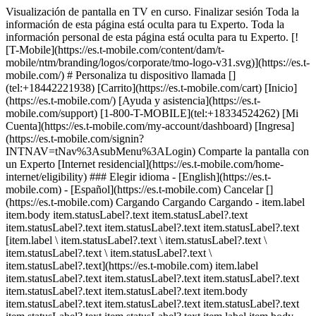
Visualización de pantalla en TV en curso. Finalizar sesión Toda la
información de esta página está oculta para tu Experto. Toda la
información personal de esta página está oculta para tu Experto. [!
[T-Mobile](https://es.t-mobile.com/content/dam/t-
mobile/ntm/branding/logos/corporate/tmo-logo-v31.svg)](https://es.t-
mobile.com/) # ​​​​​​​Personaliza tu dispositivo llamada []
(tel:+18442221938) [Carrito](https://es.t-mobile.com/cart) [Inicio]
(https://es.t-mobile.com/) [Ayuda y asistencia](https://es.t-
mobile.com/support) [1-800-T-MOBILE](tel:+18334524262) [Mi
Cuenta](https://es.t-mobile.com/my-account/dashboard) [Ingresa]
(https://es.t-mobile.com/signin?
INTNAV=tNav%3AsubMenu%3ALogin) Comparte la pantalla con
un Experto [Internet residencial](https://es.t-mobile.com/home-
internet/eligibility) ### Elegir idioma - [English](https://es.t-
mobile.com) - [Español](https://es.t-mobile.com) Cancelar []
(https://es.t-mobile.com) Cargando Cargando Cargando - item.label
item.body item.statusLabel?.text item.statusLabel?.text
item.statusLabel?.text item.statusLabel?.text item.statusLabel?.text
[item.label \ item.statusLabel?.text \ item.statusLabel?.text \
item.statusLabel?.text \ item.statusLabel?.text \
item.statusLabel?.text](https://es.t-mobile.com) item.label
item.statusLabel?.text item.statusLabel?.text item.statusLabel?.text
item.statusLabel?.text item.statusLabel?.text item.body
item.statusLabel?.text item.statusLabel?.text item.statusLabel?.text