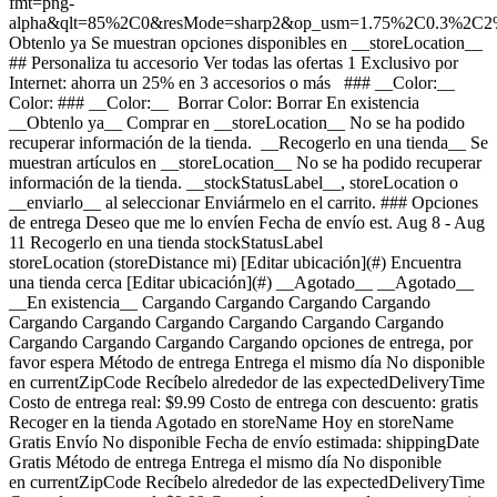
fmt=png-
alpha&qlt=85%2C0&resMode=sharp2&op_usm=1.75%2C0.3%2C2
Obtenlo ya Se muestran opciones disponibles en __storeLocation__ ## Personaliza tu accesorio Ver todas las ofertas 1 Exclusivo por Internet: ahorra un 25% en 3 accesorios o más ### __Color:__ Color: ### __Color:__ Borrar Color: Borrar En existencia __Obtenlo ya__ Comprar en __storeLocation__ No se ha podido recuperar información de la tienda. __Recogerlo en una tienda__ Se muestran artículos en __storeLocation__ No se ha podido recuperar información de la tienda. __stockStatusLabel__, storeLocation o __enviarlo__ al seleccionar Enviármelo en el carrito. ### Opciones de entrega Deseo que me lo envíen Fecha de envío est. Aug 8 - Aug 11 Recogerlo en una tienda stockStatusLabel storeLocation (storeDistance mi) [Editar ubicación](#) Encuentra una tienda cerca [Editar ubicación](#) __Agotado__ __Agotado__ __En existencia__ Cargando Cargando Cargando Cargando Cargando Cargando Cargando Cargando Cargando Cargando Cargando Cargando Cargando Cargando opciones de entrega, por favor espera Método de entrega Entrega el mismo día No disponible en currentZipCode Recíbelo alrededor de las expectedDeliveryTime Costo de entrega real: $9.99 Costo de entrega con descuento: gratis Recoger en la tienda Agotado en storeName Hoy en storeName Gratis Envío No disponible Fecha de envío estimada: shippingDate Gratis Método de entrega Entrega el mismo día No disponible en currentZipCode Recíbelo alrededor de las expectedDeliveryTime Costo de entrega real: $9.99 Costo de entrega con descuento: gratis Entrega el mismo día No disponible en currentZipCode Recíbelo alrededor de las Invalid Date Costo de entrega real: $9.99 Costo de entrega con descuento: gratis Recoger en la tienda Agotado en storeName Hoy en storeName Gratis Recoger en la tienda Agotado en storeName Agotado en Dulles Retail Pl & Columbia Pl Hoy en Dulles Retail Pl & Columbia Pl Gratis Envío No disponible Fecha de envío estimada: shippingDate Gratis Envío No disponible Fecha de envío estimada: Aug 8 - Aug 11 Gratis __Tu tienda:__ [storeLocation (storeDistance mi)](#) Encuentra una tienda cerca [Editar ubicación](#) No disponible en currentZipCode No disponible en # Entregar a currentZipCode Editar ubicación # Enviar a currentZipCode __¿Eres un cliente nuevo o existente?__ Cliente existente Cliente nuevo __Bienvenido a T-Mobile (cliente nuevo)__ Editar __Elegir una opción de pago__ __Pagar mensualmente__ A pagar hoy $0.00 + impuestos $5.00/mes por 12 meses __Pagar el monto total__ $59.99 \+ impuesto Si eliges pagar mensualmente y cancelas el servicio móvil, deberás pagar el saldo restante del accesorio. Para clientes elegibles. Tasa de interés anual de 0%. Se requiere servicio elegible. [](https://es.t-mobile.com) __Con plan de pago: actualMonthlyValue/mes por paymentTerms meses, sin intereses.__ A pagar hoy dueToday + impuestos y otros cargos __Precio sin descuento: payInFullStrikeThroughValue payInFull__ + impuesto Si eliges pagar mensualmente y cancelas el servicio móvil, deberás pagar el saldo restante del dispositivo. Solo para clientes elegibles. 0% de interés anual (APR). Se requiere compra mínima de $49 en accesorios y servicio elegible. [](https://es.t-mobile.com) 1 Quantity 1 Agregar Dulles Retail Pl & Columbia Pl (1 mi) __¿Deseas recibirlo antes?__ Encontrar tiendas cercanas Detalles ### Otras características * * * Fusion XTR4 es la protección de pantalla híbrida más tecnológicamente avanzada de ZAGG. Este polímero híbrido flexible tiene propiedades de absorción de golpes y una protección mejorada contra rayones. Agregamos grafeno, uno de los materiales más resistentes del mundo. Sin embargo, Fusion XTR4 tiene una superficie lisa y transparente que parece y se siente como la propia pantalla de tu teléfono. El Fusion XTR4 cuenta con un filtro de luz azul Eyesafe optimizado y tecnología antirreflejo que mejora la nitidez y la profundidad del color de la pantalla. Su superficie ultrasensible al tacto y su suave nanorrevestimiento reducen la fricción al mover el dedo por la pantalla. El Fusion XTR4 tiene un adhesivo antipolvo que se instala fácilmente sobre el polvo, de modo que desaparece en tu pantalla. Nuestro sistema de instalación EZ Apply incluye una prueba de instalación que hace que el proceso sea simple y preciso. ### ¿Qué hay en la caja? * * * - InvisibleShield - INSTRUCCIONES - PAÑO DE LIMPIEZA - BANDEJA DE FÁCIL COLOCACIÓN - Paño de microfibra - Cinta adhesiva para quitar el polvo ### Detalles adicionales de especificaciones * * * __Peso__ 0.01 lb * * * __Duración__ 6.3 pulgadas * * * __Altura__ 6.3 pulgadas * * * __Ancho__ 3 pulgadas * * * [](https://es.t-mobile.com) ver detalles ## promoción aplicada ver detalles ## | ![Logotipo de T-Mobile](https://es.t-mobile.com/sdscene7/is/image/Tmusprod/fg-tmobile-logo?ts=1710994518480&dpr=off "Logotipo de T-Mobile") __Ingresa a tu cuenta.__ Ingresa Continuar como invitado. [__¿Necesitas ayuda para ingresar?__](https://es.account.t-mobile.com/signin/v2/ "Enlace Necesito ayuda para ingresar") [__Crea un T-Mobile ID__](https://es.account.t-mobile.com/signin/v2/ "Crear una ID de T-Mobile") promoLongDescription Hola userName! Te damos la bienvenida a T-Mobile ¡Hola! Te damos la bienvenida a T-Mobile Tienda T-Mobile Experience storeLocation Dirección 22000 Dulles Retail Plaza Suite 182 Sterling, VA 20166 Salta la fila y aprovecha nuestras mejores ofertas y la selección más grande durante tu visita a la tienda. Compra en esta tienda ¿No estás en esta tienda? ## Selecciona una tienda ( mi) , , , Horario de hoy: - [](https://es.t-mobile.com) Configura esta tienda [](https://es.t-mobile.com) [Indicaciones](https://es.t-mobile.com) [Llamar a la tienda](tel:+1-undefined) - ### Horario de atención de la tienda Lunes a sábado - Domingo ## Selecciona una tienda ### Lo sentimos, hubo un problema técnico Los servicios que utilizamos para buscar tiendas según la ubicación no están funcionando en este momento. Busca por ciudad y estado o código postal para comprobar la disponibilidad en tiendas cercanas. No encontramos tiendas de T-Mobile cercanas. Prueba con otra ciudad, estado o código postal para buscar otras tiendas. Vuelve a intentarlo para encontrar la tienda más cercana. ( mi) , , , Horario de hoy: - En existencia Apresúrate, solo quedan unos cuantos [](https://es.t-mobile.com) ( mi) , , , Horario de hoy: - En existencia Apresúrate, solo quedan unos cuantos [](https://es.t-mobile.com) Dulles Retail Pl & Columbia Pl (1.0 mi) 22000 Dulles Retail Plaza Suite 182, Sterling, VA, 20166 Horario de hoy: 10am - 8pm En existencia Apresúrate, solo quedan unos cuantos [](https://es.t-mobile.com) Reston Pkwy & New Dominion Rd (6.1 mi) 1837 Fountain Dr, Reston, VA, 20190 Horario de hoy: 10am - 8pm En existencia Apresúrate, solo quedan unos cuantos [](https://es.t-mobile.com) Fairfax Blvd & Main St (12.6 mi) 10955 Fairfax Blvd Suite 110, Fairfax, VA, 22030 Horario de hoy: 10am - 9pm En existencia Apresúrate, solo quedan unos cuantos [](https://es.t-mobile.com) Tyson's Corner (13.8 mi) 1961 Chain Bridge Rd Ste J008L, McLean, VA, 22102 Horario de hoy: 10am - 9pm En existencia Apresúrate, solo quedan unos cuantos [](https://es.t-mobile.com) Sudley Rd & Streamwalk Ln (14.5 mi) 7305 Sudley Road, Manassas, VA, 20109 Horario de hoy: 10am - 9pm En existencia Apresúrate, solo quedan unos cuantos [](https://es.t-mobile.com) Fair City Mall (14.6 mi) 9662 Main St, Fairfax, VA, 22031 Horario de hoy: 10am - 9pm En existencia Apresúrate, solo quedan unos cuantos [](https://es.t-mobile.com) Recoger aquí Recoger aquí # Encuentra una tienda Selecciona un código postal y ciudad válidos __( mi)__ , , , Horario de hoy - [](https://es.t-mobile.com) * * * __Dulles Retail Pl & Columbia Pl (1.0 mi)__ 22000 Dulles Retail Plaza Suite 182, Sterling, VA, 20166 Horario de hoy 10am - 8pm [](https://es.t-mobile.com/store-locator/va/sterling/dulles-retail-pl-columbia-pl) * * * __Reston Pkwy & New Dominion Rd (6.1 mi)__ 1837 Fountain Dr, Reston, VA, 20190 Horario de hoy 10am - 8pm [](https://es.t-mobile.com/store-locator/va/reston/reston-pkwy-new-dominion-rd) * * * __Fairfax Blvd & Main St (12.6 mi)__ 10955 Fairfax Blvd Suite 110, Fairfax, VA, 22030 Horario de hoy 10am - 9pm [](https://es.t-mobile.com/store-locator/va/fairfax/fairfax-blvd-main-st) * * * __Tyson's Corner (13.8 mi)__ 1961 Chain Bridge Rd Ste J008L, McLean, VA, 22102 Horario de hoy 10am - 9pm [](https://es.t-mobile.com/store-locator/va/mclean/tysons-corner) * * * __Sudley Rd & Streamwalk Ln (14.5 mi)__ 7305 Sudley Road, Manassas, VA, 20109 Horario de hoy 10am - 9pm [](https://es.t-mobile.com/store-locator/va/manassas/sudley-rd-streamwalk-ln) * * * __Fair City Mall (14.6 mi)__ 9662 Main St, Fairfax, VA, 22031 Horario de hoy 10am - 9pm [](https://es.t-mobile.com/store-locator/va/fairfax/fair-city-mall) * * * Selecciona una tienda ## Obtenlo más rápido con la opción de recogerlo en la tienda ¡Recibe tu pedido hoy mismo! Al revisar tu pedido, selecciona Retiro en tienda como método de entrega y empezaremos a preparar tu pedido en la tienda T-Mobile elegible que prefieras. Los accesorios actualmente no están disponibles para retiro en tienda. Recibirás un email cuando tu pedido esté listo para ser recogido y dispondrás de dos días laborales para retirarlo. # Lo sentimos, no eres elegible para esta promoción. De todos modos, puedes realizar la compra y aprovechar la red, los beneficios y las ventajas de T-Mobile. # Agotado Algunos artículos están agotados en storeName Puedes elegir que te envíen el pedido o consultar otros artículos disponibles en la tienda que seleccionaste para recogerlo. Cerrar ## Se eliminarán todos los artículos del carrito Al agregar este producto, se eliminarán los artículo