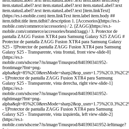
item.statusLabel?.text item.statusLabel?.text item.label item.body
item.statusLabel?.text item.statusLabel?.text item.statusLabel?.text
item.statusLabel?.text item.statusLabel?.text [item.linkText]
(https://es.t-mobile.com) item.linkText item.label item.body ##
item.tidbit.title item.tidbit?.description
1. [Accesorios](https://es.t-
mobile.com/commerce/accessories) / 2. [ZAGG](https://es.t-
mobile.com/commerce/accessories/brand/zagg) / 3. Protector de
pantalla ZAGG Fusion XTR4 para Samsung Galaxy S25 ZAGG #
Protector de pantalla ZAGG Fusion XTR4 para Samsung Galaxy
S25 - ![Protector de pantalla ZAGG Fusion XTR4 para Samsung
Galaxy S25 - Transparente, vista frontal, front view-slide-0]
(https://es.t-
mobile.com/sdscene7/is/image/Tmusprod/840390341952-
frontimage?fmt=png-
alpha&qlt=85%2C0&resMode=sharp2&op_usm=1.75%2C0.3%2C2
- ![Protector de pantalla ZAGG Fusion XTR4 para Samsung
Galaxy S25 - Transparente, vista derecha, right view-slide-1]
(https://es.t-
mobile.com/sdscene7/is/image/Tmusprod/840390341952-
rightimage?fmt=png-
alpha&qlt=85%2C0&resMode=sharp2&op_usm=1.75%2C0.3%2C2
- ![Protector de pantalla ZAGG Fusion XTR4 para Samsung
Galaxy S25 - Transparente, vista izquierda, left view-slide-2]
(https://es.t-
mobile.com/sdscene7/is/image/Tmusprod/840390341952-leftimage?