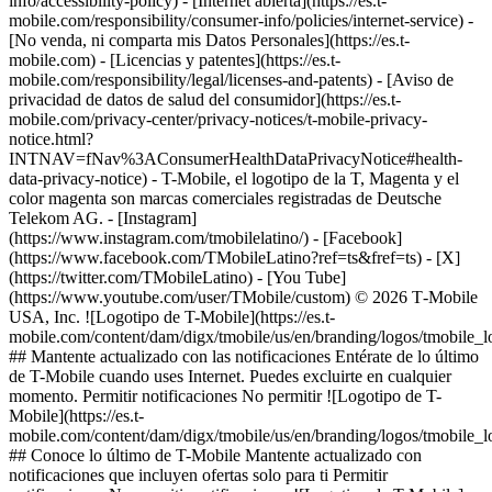
info/accessibility-policy) - [Internet abierta](https://es.t-
mobile.com/responsibility/consumer-info/policies/internet-service) -
[No venda, ni comparta mis Datos Personales](https://es.t-
mobile.com) - [Licencias y patentes](https://es.t-
mobile.com/responsibility/legal/licenses-and-patents) - [Aviso de
privacidad de datos de salud del consumidor](https://es.t-
mobile.com/privacy-center/privacy-notices/t-mobile-privacy-
notice.html?
INTNAV=fNav%3AConsumerHealthDataPrivacyNotice#health-
data-privacy-notice) - T-Mobile, el logotipo de la T, Magenta y el
color magenta son marcas comerciales registradas de Deutsche
Telekom AG.
- [Instagram]
(https://www.instagram.com/tmobilelatino/) - [Facebook]
(https://www.facebook.com/TMobileLatino?ref=ts&fref=ts) - [X]
(https://twitter.com/TMobileLatino) - [You Tube]
(https://www.youtube.com/user/TMobile/custom) © 2026 T‑Mobile
USA, Inc. ![Logotipo de T-Mobile](https://es.t-
mobile.com/content/dam/digx/tmobile/us/en/branding/logos/tmobile_
## Mantente actualizado con las notificaciones Entérate de lo último
de T-Mobile cuando uses Internet. Puedes excluirte en cualquier
momento. Permitir notificaciones No permitir ![Logotipo de T-
Mobile](https://es.t-
mobile.com/content/dam/digx/tmobile/us/en/branding/logos/tmobile_
## Conoce lo último de T-Mobile Mantente actualizado con
notificaciones que incluyen ofertas solo para ti Permitir