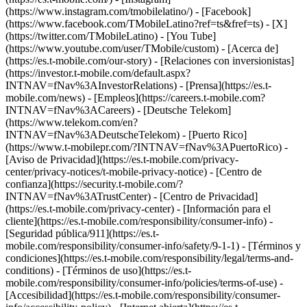
(https://www.instagram.com/tmobilelatino/) - [Facebook]
(https://www.facebook.com/TMobileLatino?ref=ts&fref=ts) - [X]
(https://twitter.com/TMobileLatino) - [You Tube]
(https://www.youtube.com/user/TMobile/custom)
- [Acerca de]
(https://es.t-mobile.com/our-story) - [Relaciones con inversionistas]
(https://investor.t-mobile.com/default.aspx?
INTNAV=fNav%3AInvestorRelations) - [Prensa](https://es.t-
mobile.com/news) - [Empleos](https://careers.t-mobile.com?
INTNAV=fNav%3ACareers) - [Deutsche Telekom]
(https://www.telekom.com/en?
INTNAV=fNav%3ADeutscheTelekom) - [Puerto Rico]
(https://www.t-mobilepr.com/?INTNAV=fNav%3APuertoRico)
-
[Aviso de Privacidad](https://es.t-mobile.com/privacy-
center/privacy-notices/t-mobile-privacy-notice) - [Centro de
confianza](https://security.t-mobile.com/?
INTNAV=fNav%3ATrustCenter) - [Centro de Privacidad]
(https://es.t-mobile.com/privacy-center) - [Información para el
cliente](https://es.t-mobile.com/responsibility/consumer-info) -
[Seguridad pública/911](https://es.t-
mobile.com/responsibility/consumer-info/safety/9-1-1) - [Términos y
condiciones](https://es.t-mobile.com/responsibility/legal/terms-and-
conditions) - [Términos de uso](https://es.t-
mobile.com/responsibility/consumer-info/policies/terms-of-use) -
[Accesibilidad](https://es.t-mobile.com/responsibility/consumer-