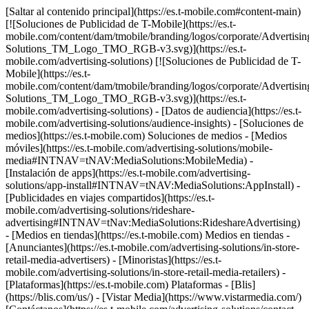
[Saltar al contenido principal](https://es.t-mobile.com#content-main)
[![Soluciones de Publicidad de T-Mobile](https://es.t-
mobile.com/content/dam/tmobile/branding/logos/corporate/Advertisin
Solutions_TM_Logo_TMO_RGB-v3.svg)](https://es.t-
mobile.com/advertising-solutions) [![Soluciones de Publicidad de T-
Mobile](https://es.t-
mobile.com/content/dam/tmobile/branding/logos/corporate/Advertisin
Solutions_TM_Logo_TMO_RGB-v3.svg)](https://es.t-
mobile.com/advertising-solutions) - [Datos de audiencia](https://es.t-
mobile.com/advertising-solutions/audience-insights) - [Soluciones de
medios](https://es.t-mobile.com) Soluciones de medios - [Medios
móviles](https://es.t-mobile.com/advertising-solutions/mobile-
media#INTNAV=tNAV:MediaSolutions:MobileMedia) -
[Instalación de apps](https://es.t-mobile.com/advertising-
solutions/app-install#INTNAV=tNAV:MediaSolutions:AppInstall) -
[Publicidades en viajes compartidos](https://es.t-
mobile.com/advertising-solutions/rideshare-
advertising#INTNAV=tNav:MediaSolutions:RideshareAdvertising)
- [Medios en tiendas](https://es.t-mobile.com) Medios en tiendas -
[Anunciantes](https://es.t-mobile.com/advertising-solutions/in-store-
retail-media-advertisers) - [Minoristas](https://es.t-
mobile.com/advertising-solutions/in-store-retail-media-retailers) -
[Plataformas](https://es.t-mobile.com) Plataformas - [Blis]
(https://blis.com/us/) - [Vistar Media](https://www.vistarmedia.com/)