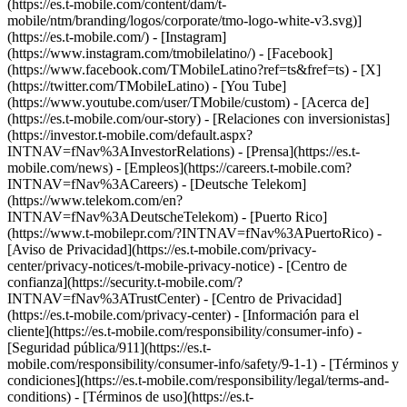
(https://es.t-mobile.com/content/dam/t-
mobile/ntm/branding/logos/corporate/tmo-logo-white-v3.svg)]
(https://es.t-mobile.com/) - [Instagram]
(https://www.instagram.com/tmobilelatino/) - [Facebook]
(https://www.facebook.com/TMobileLatino?ref=ts&fref=ts) - [X]
(https://twitter.com/TMobileLatino) - [You Tube]
(https://www.youtube.com/user/TMobile/custom)
- [Acerca de]
(https://es.t-mobile.com/our-story) - [Relaciones con inversionistas]
(https://investor.t-mobile.com/default.aspx?
INTNAV=fNav%3AInvestorRelations) - [Prensa](https://es.t-
mobile.com/news) - [Empleos](https://careers.t-mobile.com?
INTNAV=fNav%3ACareers) - [Deutsche Telekom]
(https://www.telekom.com/en?
INTNAV=fNav%3ADeutscheTelekom) - [Puerto Rico]
(https://www.t-mobilepr.com/?INTNAV=fNav%3APuertoRico)
-
[Aviso de Privacidad](https://es.t-mobile.com/privacy-
center/privacy-notices/t-mobile-privacy-notice) - [Centro de
confianza](https://security.t-mobile.com/?
INTNAV=fNav%3ATrustCenter) - [Centro de Privacidad]
(https://es.t-mobile.com/privacy-center) - [Información para el
cliente](https://es.t-mobile.com/responsibility/consumer-info) -
[Seguridad pública/911](https://es.t-
mobile.com/responsibility/consumer-info/safety/9-1-1) - [Términos y
condiciones](https://es.t-mobile.com/responsibility/legal/terms-and-
conditions) - [Términos de uso](https://es.t-