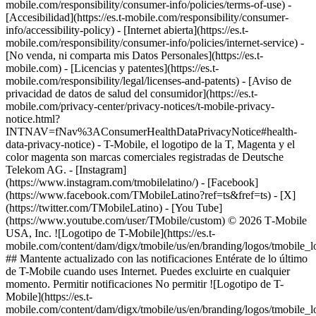
mobile.com/responsibility/consumer-info/policies/terms-of-use) -
[Accesibilidad](https://es.t-mobile.com/responsibility/consumer-
info/accessibility-policy) - [Internet abierta](https://es.t-
mobile.com/responsibility/consumer-info/policies/internet-service) -
[No venda, ni comparta mis Datos Personales](https://es.t-
mobile.com) - [Licencias y patentes](https://es.t-
mobile.com/responsibility/legal/licenses-and-patents) - [Aviso de
privacidad de datos de salud del consumidor](https://es.t-
mobile.com/privacy-center/privacy-notices/t-mobile-privacy-
notice.html?
INTNAV=fNav%3AConsumerHealthDataPrivacyNotice#health-
data-privacy-notice) - T-Mobile, el logotipo de la T, Magenta y el
color magenta son marcas comerciales registradas de Deutsche
Telekom AG.
- [Instagram]
(https://www.instagram.com/tmobilelatino/) - [Facebook]
(https://www.facebook.com/TMobileLatino?ref=ts&fref=ts) - [X]
(https://twitter.com/TMobileLatino) - [You Tube]
(https://www.youtube.com/user/TMobile/custom) © 2026 T‑Mobile
USA, Inc. ![Logotipo de T-Mobile](https://es.t-
mobile.com/content/dam/digx/tmobile/us/en/branding/logos/tmobile_
## Mantente actualizado con las notificaciones Entérate de lo último
de T-Mobile cuando uses Internet. Puedes excluirte en cualquier
momento. Permitir notificaciones No permitir ![Logotipo de T-
Mobile](https://es.t-
mobile.com/content/dam/digx/tmobile/us/en/branding/logos/tmobile_