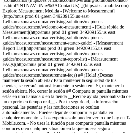
[Contáctanos](https://es.t-mobile.com/advertising-solutions/contact-
us.html?INTNAV=tNav%3AContactUs) [](https://es.t-mobile.com)
Explore Measurement Medida - [Welcome to Measurement]
(http://tmus-prod-01-green-349209155.us-east-
1.elb.amazonaws.com/advertising-solutions/map/user-
guides/measurement/welcome-to-measurement) - [Guía rápida de
Measurement](http://tmus-prod-01-green-349209155.us-east-
1.elb.amazonaws.com/advertising-solutions/map/user-
guides/measurement/measurement-starter-guide) - [Measurement
Report List](http://tmus-prod-01-green-349209155.us-east-
1.elb.amazonaws.com/advertising-solutions/map/user-
guides/measurement/measurement-report-list) - [Measurement
FAQs](http://tmus-prod-01-green-349209155.us-east-
1.elb.amazonaws.com/advertising-solutions/map/user-
guides/measurement/measurement-faqs) ## ¡Hola! ¿Deseas
mantener la sesión abierta? Para mantener la seguridad de tus
cuentas, se cerrará automáticamente tu sesión en: Sí, mantener la
sesión abierta No, cerrar la sesión ## Comparte tu pantalla mientras
estás en una llamada o en la tienda __Recibe ayuda personalizada de
un experto en tiempo real__ - Por tu seguridad, la información
personal, las pestañas y las notificaciones se ocultan
automáticamente. - Puedes dejar de compartir la pantalla en
cualquier momento. - Los expertos solo pueden ver lo que hay en T-
Mobile.com. - No uses la función para compartir pantalla mientras
conduces o en cualquier situación en la que no sea seguro