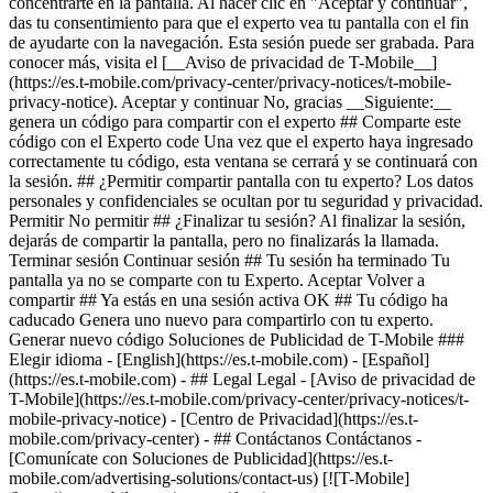
concentrarte en la pantalla. Al hacer clic en "Aceptar y continuar",
das tu consentimiento para que el experto vea tu pantalla con el fin
de ayudarte con la navegación. Esta sesión puede ser grabada. Para
conocer más, visita el [__Aviso de privacidad de T-Mobile__]
(https://es.t-mobile.com/privacy-center/privacy-notices/t-mobile-
privacy-notice). Aceptar y continuar No, gracias __Siguiente:__
genera un código para compartir con el experto ## Comparte este
código con el Experto code Una vez que el experto haya ingresado
correctamente tu código, esta ventana se cerrará y se continuará con
la sesión. ## ¿Permitir compartir pantalla con tu experto? Los datos
personales y confidenciales se ocultan por tu seguridad y privacidad.
Permitir No permitir ## ¿Finalizar tu sesión? Al finalizar la sesión,
dejarás de compartir la pantalla, pero no finalizarás la llamada.
Terminar sesión Continuar sesión ## Tu sesión ha terminado Tu
pantalla ya no se comparte con tu Experto. Aceptar Volver a
compartir ## Ya estás en una sesión activa OK ## Tu código ha
caducado Genera uno nuevo para compartirlo con tu experto.
Generar nuevo código Soluciones de Publicidad de T-Mobile ###
Elegir idioma - [English](https://es.t-mobile.com) - [Español]
(https://es.t-mobile.com)
- ## Legal Legal - [Aviso de privacidad de
T-Mobile](https://es.t-mobile.com/privacy-center/privacy-notices/t-
mobile-privacy-notice) - [Centro de Privacidad](https://es.t-
mobile.com/privacy-center) - ## Contáctanos Contáctanos -
[Comunícate con Soluciones de Publicidad](https://es.t-
mobile.com/advertising-solutions/contact-us) [![T-Mobile]