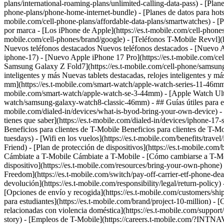
plans/international-roaming-plans/unlimited-calling-data-pass) - [Plane
phone-plans/phone-home-internet-bundle) - [Planes de datos para hotspot
mobile.com/cell-phone-plans/affordable-data-plans/smartwatches) - [P
por marca - [Los iPhone de Apple](https://es.t-mobile.com/cell-phones
mobile.com/cell-phones/brand/google) - [Teléfonos T-Mobile Revvl](ht
Nuevos teléfonos destacados Nuevos teléfonos destacados - [Nuevo App
iphone-17) - [Nuevo Apple iPhone 17 Pro](https://es.t-mobile.com/c
Samsung Galaxy Z Fold7](https://es.t-mobile.com/cell-phone/samsung-g
inteligentes y más Nuevas tablets destacadas, relojes inteligentes y
mm](https://es.t-mobile.com/smart-watch/apple-watch-series-11-46mm
mobile.com/smart-watch/apple-watch-se-3-44mm) - [Apple Watch Ultra
watch/samsung-galaxy-watch8-classic-46mm) - ## Guías útiles para el co
mobile.com/dialed-in/devices/what-is-byod-bring-your-own-device) - 
tienes que saber](https://es.t-mobile.com/dialed-in/devices/iphone-17-s
Beneficios para clientes de T-Mobile Beneficios para clientes de T-Mo
tuesdays) - [Wifi en los vuelos](https://es.t-mobile.com/benefits/t
Friend) - [Plan de protección de dispositivos](https://es.t-mobile.co
Cámbiate a T-Mobile Cámbiate a T-Mobile - [Cómo cambiarse a T-Mobile]
dispositivo](https://es.t-mobile.com/resources/bring-your-own-phone
Freedom](https://es.t-mobile.com/switch/pay-off-carrier-etf-phone-deal)
devolución](https://es.t-mobile.com/responsibility/legal/return-policy)
[Opciones de envío y recogida](https://es.t-mobile.com/customers/shi
para estudiantes](https://es.t-mobile.com/brand/project-10-milli
relacionadas con violencia doméstica](https://es.t-mobile.com/suppor
story) - [Empleos de T-Mobile](https://careers.t-mobile.com/?INT