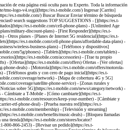
77404715607&fmt=png-alpha&qlt=85%2C0&resMode=sharp2&op_usm=1.75%2C0.3%2C2%2C0&dpr=off) La Mejor Red del País da cobertura al PGA Championship. Ya sea que estés viendo el torneo desde casa o siguiendo la acción en el campo, T-Mobile mantiene a sus miembros conectados a cada swing, cada momento destacado y cada instante. La mejor red móvil del país según Ookla® Speedtest®. Ver términos completos Según análisis de datos Speedtest Intelligence® realizado por Ookla® para el semestre 2 de 2025. Las marcas comerciales de Ookla se usan bajo licencia y se reproducen con permiso. ![Wyndham Clark, Nelly Korda, Max Homa y Brooke Henderson.](https://es.t-mobile.com/sdscene7/is/image/Tmusprod/M2-FG-01:16x9?fmt=png&fmt=png-alpha&qlt=100%2C0&resMode=sharp2&op_usm=1.75%2C0.3%2C2%2C0) Cada swing es mejor con T-Mobile. Desde acceso exclusivo hasta experiencias inolvidables para los fans que solo puedes vivir con nosotros: ser miembro de T-Mobile es algo especial. Si te encanta el golf, no hay mejor lugar donde estar. [Comienza tu cambio ya](https://es.t-mobile.com/switch/get-started) [Descubre todos nuestros beneficios](https://es.t-mobile.com/benefits) Ver términos completos ![c](https://es.t-mobile.com/sdscene7/is/image/Tmusprod/M2-FG-01:4x3?fmt=png&fmt=png-alpha&qlt=100%2C0&resMode=sharp2&op_usm=1.75%2C0.3%2C2%2C0) Se completa en 15 minutos por línea. \[Tiempo medio de finalización del proceso mediante la app T-Life; la activación puede tardar más (por ejemplo, en teléfonos bloqueados).] La activación del dispositivo y la transferencia de datos y del número llevarán más tiempo. Los miembros tienen acceso exclusivo al Club Magenta de T-Mobile. Con cómodos asientos, apariciones sorpresa de artistas y mucho más, el Club Magenta ofrece una experiencia única para disfrutar del golf que solo T-Mobile puede ofrecer. Los miembros tienen acceso exclusivo al Club Magenta de T-Mobile. Con cómodos asientos, apariciones sorpresa de artistas y mucho más, el Club Magenta ofrece una experiencia única para disfrutar del golf que solo T-Mobile puede ofrecer. Se requiere plan elegible y Magenta Pass. ![Una usuaria de T-Mobile muestra encantada los regalos promocionales que recibió.](https://es.t-mobile.com/sdscene7/is/image/Tmusprod/Giveaway-4x3-00:HERO-desktop?fmt=jpg&qlt=85%2C0&resMode=sharp2&op_usm=1.75%2C0.3%2C2%2C0) ## Obsequios premium [Obsequios premium](https://es.t-mobile.com) Obsequios premium En el Club Magenta, los socios tienen acceso exclusivo a regalos premium durante toda la semana. Nuestros beneficios son así de buenos. ## Obsequios premium ![Una mano sosteniendo un cóctel Magenta.](https://es.t-mobile.com/sdscene7/is/image/Tmusprod/MagentaHour-4x3-00:HERO-desktop?fmt=jpg&qlt=85%2C0&resMode=sharp2&op_usm=1.75%2C0.3%2C2%2C0) ## Magenta Hour [Magenta Hour](https://es.t-mobile.com) Magenta Hour ¿Quieres probar el estilo T-Life? El Club Magenta cuenta con un bar privado, donde los socios pueden disfrutar de bebidas por cuenta nuestra durante la Magenta Hour. ## Magenta Hour ![Una mano coloca un celular en una estación de carga.](https://es.t-mobile.com/sdscene7/is/image/Tmusprod/Charging-4x3:HERO-desktop?fmt=jpg&qlt=85%2C0&resMode=sharp2&op_usm=1.75%2C0.3%2C2%2C0) ## Recarga de cortesía [R