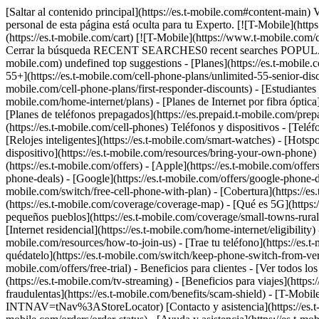
[Saltar al contenido principal](https://es.t-mobile.com#content-main) Visualización de pantalla en TV en curso. Finalizar sesión Toda la información de esta página está oculta para tu Experto. Toda la información personal de esta página está oculta para tu Experto. [![T-Mobile](https://www.t-mobile.com/content/dam/t-mobile/ntm/branding/logos/corporate/tmo-logo-v4.svg)](https://es.t-mobile.com/) Ingresar [Carrito](https://es.t-mobile.com/cart) [![T-Mobile](https://www.t-mobile.com/content/dam/t-mobile/ntm/branding/logos/corporate/tmo-logo-v4.svg)](https://es.t-mobile.com/) Buscar Buscar Enviar término de búsqueda Cerrar la búsqueda RECENT SEARCHES0 recent searches POPULAR0 popular search suggestions Categoríasundefined categories Sugerencias0 search suggestions TOP SUGGESTIONS - [](https://es.t-mobile.com) undefined top suggestions - [Planes](https://es.t-mobile.com/cell-phone-plans) Planes - Planes móviles - [Planes de telefonía ilimitados](https://es.t-mobile.com/cell-phone-plans) - [Unlimited Age 55+](https://es.t-mobile.com/cell-phone-plans/unlimited-55-senior-discount-plans) - [Militares y veteranos](https://es.t-mobile.com/cell-phone-plans/military-discount-plans) - [First Responder](https://es.t-mobile.com/cell-phone-plans/first-responder-discounts) - [Estudiantes universitarios](https://es.t-mobile.com/cell-phone-plans/student-discounts) - Otros planes - [Planes de Internet 5G residencial](https://es.t-mobile.com/home-internet/plans) - [Planes de Internet por fibra óptica](https://es.t-mobile.com/home-internet/fiber) - [Planes para relojes y tablets](https://es.t-mobile.com/cell-phone-plans/affordable-data-plans) - [Planes de teléfonos prepagados](https://es.prepaid.t-mobile.com/prepaid-plans) - [Planes telefónicos para empresas](https://es.t-mobile.com/business/wireless-business-plans) - [Teléfonos y dispositivos](https://es.t-mobile.com/cell-phones) Teléfonos y dispositivos - [Teléfonos](https://es.t-mobile.com/cell-phones) - [Teléfonos 5G](https://es.t-mobile.com/5g/phones) - [Tablets](https://es.t-mobile.com/tablets) - [Relojes inteligentes](https://es.t-mobile.com/smart-watches) - [Hotspots y más](https://es.t-mobile.com/hotspots-iot-connected-devices) - [Accesorios](https://es.t-mobile.com/accessories) - [Trae tu propio dispositivo](https://es.t-mobile.com/resources/bring-your-own-phone) - [Ideas de regalos tecnológicos](https://es.t-mobile.com/devices/tech-gifts) - [Ofertas](https://es.t-mobile.com/offers) Ofertas - [Ver ofertas](https://es.t-mobile.com/offers) - [Apple](https://es.t-mobile.com/offers/apple-iphone-deals) - [Samsung](https://es.t-mobile.com/offers/samsung-phone-deals) - [Motorola](https://es.t-mobile.com/offers/motorola-phone-deals) - [Google](https://es.t-mobile.com/offers/google-phone-deals) - [Revvl](https://es.t-mobile.com/offers/t-mobile-revvl-phone-deals) - [Teléfonos gratis y con cero de pago inicial](https://es.t-mobile.com/switch/free-cell-phone-with-plan) - [Cobertura](https://es.t-mobile.com/coverage/network) Cobertura - [Nuestra red](https://es.t-mobile.com/coverage/network) - [Mapa de cobertura 4G y 5G](https://es.t-mobile.com/coverage/coverage-map) - [Qué es 5G](https://es.t-mobile.com/5g) - [Servicio de telefonía por satélite](ht