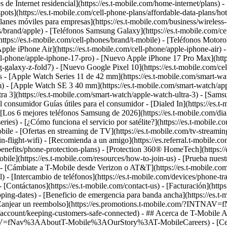
s de Internet residencial](https://es.t-mobile.com/home-internet/plans) -
s](https://es.t-mobile.com/cell-phone-plans/affordable-data-plans/hotspot
lanes móviles para empresas](https://es.t-mobile.com/business/wireles
/brand/apple) - [Teléfonos Samsung Galaxy](https://es.t-mobile.com/cel
tps://es.t-mobile.com/cell-phones/brand/t-mobile) - [Teléfonos Motorol
le iPhone Air](https://es.t-mobile.com/cell-phone/apple-iphone-air) -
ell-phone/apple-iphone-17-pro) - [Nuevo Apple iPhone 17 Pro Max](htt
alaxy-z-fold7) - [Nuevo Google Pixel 10](https://es.t-mobile.com/cell
 más - [Apple Watch Series 11 de 42 mm](https://es.t-mobile.com/smart-
) - [Apple Watch SE 3 40 mm](https://es.t-mobile.com/smart-watch/ap
 3](https://es.t-mobile.com/smart-watch/apple-watch-ultra-3) - [Sams
nsumidor Guías útiles para el consumidor - [Dialed In](https://es.t-mob
[Los 6 mejores teléfonos Samsung de 2026](https://es.t-mobile.com/dial
eries) - [¿Cómo funciona el servicio por satélite?](https://es.t-mobile.
bile - [Ofertas en streaming de TV](https://es.t-mobile.com/tv-streaming
ravel/in-flight-wifi) - [Recomienda a un amigo](https://es.referral.
m/benefits/phone-protection-plans) - [Protection 360® HomeTech](https:
(https://es.t-mobile.com/resources/how-to-join-us) - [Prueba nuestra r
) - [Cámbiate a T-Mobile desde Verizon o AT&T](https://es.t-mobile.com
 - [Intercambio de teléfonos](https://es.t-mobile.com/devices/phone-trad
 - [Contáctanos](https://es.t-mobile.com/contact-us) - [Facturación](htt
pping-dates) - [Beneficio de emergencia para banda ancha](https://es.t-
on) - [Canjear un reembolso](https://es.promotions.t-mobile.com/?I
t/account/keeping-customers-safe-connected) - ## Acerca de T-Mobile Ace
NAV=fNav%3AAboutT-Mobile%3AOurStory%3AT-MobileCareers) - [Centro d