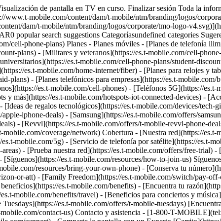
tps://es.t-mobile.com/coverage/satellite-phone-service) - [Zonas rurales y pequeños pueblos](https://es.t-mobile.com/coverage/small-towns-rural-areas) - [Prueba nuestra red](https://es.t-mobile.com/offers/free-trial) - [Noticias sobre 5G](https://es.t-mobile.com/news/category/network) - [Internet residencial](https://es.t-mobile.com/home-internet/eligibility) - [Síguenos](https://es.t-mobile.com/resources/how-to-join-us) Síguenos - Cámbiate a T-Mobile - [Cómo cambiarte](https://es.t-mobile.com/resources/how-to-join-us) - [Trae tu teléfono](https://es.t-mobile.com/resources/bring-your-own-phone) - [Conserva tu número](https://es.t-mobile.com/resources/keep-your-number) - [Cámbiate y quédatelo](https://es.t-mobile.com/switch/keep-phone-switch-from-verizon-or-att) - [Family Freedom](https://es.t-mobile.com/switch/pay-off-carrier-etf-phone-deal) - [Prueba nuestra red](https://es.t-mobile.com/offers/free-trial) - Beneficios para clientes - [Ver todos los beneficios](https://es.t-mobile.com/benefits) - [Encuentra tu razón](https://es.t-mobile.com/membership) - [Televisión y streaming](https://es.t-mobile.com/tv-streaming) - [Beneficios para viajes](https://es.t-mobile.com/benefits/travel) - [Beneficios para conciertos y música](https://es.t-mobile.com/benefits/music-deals) - [Bloquea llamadas fraudulentas](https://es.t-mobile.com/benefits/scam-shield) - [T-Mobile Tuesdays](https://es.t-mobile.com/offers/t-mobile-tuesdays) [Encuentra una tienda](https://es.t-mobile.com/stores/locator?INTNAV=tNav%3AStoreLocator) [Contacto y asistencia](https://es.t-mobile.com/contact-us) Contacto y asistencia - [1-800-T-MOBILE](tel:1-800-866-2453) - [Revisar un pedido](https://es.t-mobile.com/orders/order-status) - [Ayuda y asistencia](https://es.t-mobile.com/support) - Comparte la pantalla con un Experto [Carrito](https://es.t-mobile.com/cart) Buscar Buscar Enviar término de búsqueda Cerrar la búsqueda RECENT SEARCHES0 recent searches POPULAR0 popular search suggestions Categoríasundefined categories Sugerencias0 search suggestions TOP SUGGESTIONS - [](https://es.t-mobile.com) undefined top suggestions Mi cuenta [Ingresar](https://es.t-mobile.com/account/dashboard) [Volver a mi cuenta](https://es.t-mobile.com/account/dashboard) - [Pagar factura](https://es.t-mobile.com/bill/summary) - [Agregar](https://es.t-mobile.com/commerce/device-intent?INTNAV=tNav%3AMyAccount%3AAddALine) - [Actualizar](https://es.t-mobile.com/purchase/shop) - [Revisar un pedido](https://es.t-mobile.com/orders/check-order) - [Pregunta a la comunidad](https://es.t-mobile.com/community/?INTNAV=tNav%3AMyAccount%3ACommunity) más de T-Mobile - [Wireless (Móvil)](https://es.t-mobile.com/) - [Empresas](https://es.t-mobile.com/business) - [Prepagado](https://es.prepaid.t-mobile.com/home) - [Internet](https://es.t-mobile.com/home-internet) Legal - [Aviso de Privacidad](https://es.t-mobile.com/privacy-center/our-practices/privacy-policy) - [No venda, ni comparta mis Datos Personales](https://es.t-mobile.com/dns?Brand=Magenta&Site=Sell_Web&Origin_URL=https%3A%2F%2Fwww.t-mobile.com) - [Centro de Privacidad](https://es.t-mobile.com/privacy-center) [](https://es.t-mobile.com) ![T-Mobile, 2026 PGA Championship, Aronimink.](https://es.t-mobile.com/sdscene7/is/image/Tmusprod/PGA-A-Logo-Eyebrow-B?ts=17