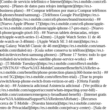
 [Combo de servicio telefónico e Internet](https://es.t-mobile.com/cell-
s) - [Planes de datos para relojes inteligente](https://es.t-
s-business-plans) - ## Comprar teléfonos por marca Comprar teléfonos
l-phones/brand/samsung) - [Teléfonos Google Pixel](https://es.t-
a Moto](https://es.t-mobile.com/cell-phones/brand/motorola) - ##
 [Nuevo Apple iPhone 17](https://es.t-mobile.com/cell-phone/apple-
ps://es.t-mobile.com/cell-phone/apple-iphone-17-pro-max) - [Nuevo
-phone/google-pixel-10) - ## Nuevas tablets destacadas, relojes
watch/apple-watch-series-11-42mm) - [Apple Watch Series 11 de 46
ple-watch-se-3-40mm) - [Apple Watch SE 3 44 mm](https://es.t-
ung Galaxy Watch8 Classic de 46 mm](https://es.t-mobile.com/smart-
ile.com/dialed-in) - [Guía sobre conserva tu teléfono](https://es.t-
ed-in/devices/best-samsung-phones) - [iPhone 17 Series: todo lo que
com/dialed-in/wireless/how-satellite-phone-service-works) - ##
) - [T-Mobile Tuesdays](https://es.t-mobile.com/offers/t-mobile-
t-mobile.com/?INTNAV=fNav%3AT-MobileCustomerBenefits%3ARefer-a-
//es.t-mobile.com/benefits/phone-protection-plans/p360-home-tech) - ##
ed 5G](https://es.t-mobile.com/offers/free-trial) - [Trae tu propio
/switch/keep-phone-switch-from-verizon-or-att) - [Oferta Family
e-in) - ## Asistencia adicional Asistencia adicional - [Ver política de
ps://es.t-mobile.com/support/account/whats-impacting-your-bill) -
mobile.com/customers/emergency-broadband-benefit) - [Internet gratis
NTNAV=fNav%3AAdditionalSupport%3ARedeemARebate) - [Recursos
rca de T-Mobile - [Nuestra historia](https://es.t-mobile.com/our-
e Privacidad](https://es.t-mobile.com/privacy-center) - [Sala de