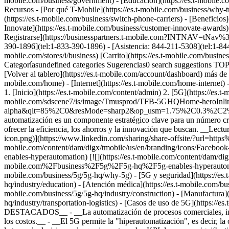
mobile.com/business/government) - [Educación](https://es.t-mobile.com/b
Recursos - [Por qué T-Mobile](https://es.t-mobile.com/business/why-tm
(https://es.t-mobile.com/business/switch-phone-carriers) - [Beneficios]
Innovate](https://es.t-mobile.com/business/customer-innovate-awards) -
Registrarse](https://businesspartners.t-mobile.com?INTNAV=tNav%3AP
390-1896](tel:1-833-390-1896) - [Asistencia: 844-211-5308](tel:1-844
mobile.com/stores/i/business) [Carrito](https://es.t-mobile.com/bu
Categoríasundefined categories Sugerencias0 search suggestions TOP
[Volver al tablero](https://es.t-mobile.com/account/dashboard) más de 
mobile.com/home) - [Internet](https://es.t-mobile.com/home-internet) -