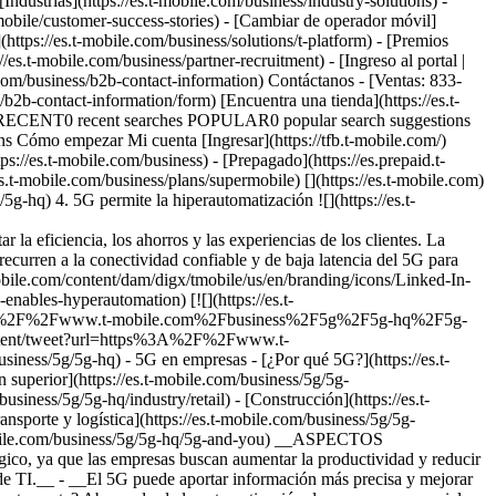
Industrias](https://es.t-mobile.com/business/industry-solutions) -
tmobile/customer-success-stories) - [Cambiar de operador móvil]
(https://es.t-mobile.com/business/solutions/t-platform) - [Premios
es.t-mobile.com/business/partner-recruitment) - [Ingreso al portal |
m/business/b2b-contact-information) Contáctanos - [Ventas: 833-
2b-contact-information/form) [Encuentra una tienda](https://es.t-
queda RECENT0 recent searches POPULAR0 popular search suggestions
 Cómo empezar Mi cuenta [Ingresar](https://tfb.t-mobile.com/)
s://es.t-mobile.com/business) - [Prepagado](https://es.prepaid.t-
//es.t-mobile.com/business/plans/supermobile)
[](https://es.t-mobile.com) 1. [Inicio](https://es.t-mobile.com/content/admin) 2. [5G](https://es.t-mobile.com/business/5g) 3. [5G HQ](https://es.t-mobile.com/business/5g/5g-hq) 4. 5G permite la hiperautomatización ![](https://es.t-mobile.com/sdscene7/is/image/Tmusprod/TFB-5GHQHome-heroInlinelogo-5GHQLogo-v2-Desktop-1?ts=1782765819941&fmt=png-alpha&qlt=85%2C0&resMode=sharp2&op_usm=1.75%2C0.3%2C2%2C0&dpr=off) # La automatización posibilitada por 5G puede aumentar la eficiencia, los ahorros y las experiencias de los clientes. La automatización es un componente estratégico clave para un número creciente de gerentes de empresas con visión de futuro. Y, cada vez más, recurren a la conectividad confiable y de baja latencia del 5G para ofrecer la eficiencia, los ahorros y la innovación que buscan. __Lectura en 5 minutos__ COMPARTE ESTE ARTÍCULO: [![](https://es.t-mobile.com/content/dam/digx/tmobile/us/en/branding/icons/Linked-In-icon.png)](https://www.linkedin.com/sharing/share-offsite/?url=https%3A%2F%2Fwww.t-mobile.com%2Fbusiness%2F5g%2F5g-hq%2F5g-enables-hyperautomation) [![](https://es.t-mobile.com/content/dam/digx/tmobile/us/en/branding/icons/Facebook-icon.png)](https://www.facebook.com/sharer/sharer.php?u=https%3A%2F%2Fwww.t-mobile.com%2Fbusiness%2F5g%2F5g-hq%2F5g-enables-hyperautomation) [![](https://es.t-mobile.com/content/dam/digx/tmobile/us/en/branding/icons/Twitter-icon.png)](https://twitter.com/intent/tweet?url=https%3A%2F%2Fwww.t-mobile.com%2Fbusiness%2F5g%2F5g-hq%2F5g-enables-hyperautomation) Abrir navegación - [Inicio de 5G HQ](https://es.t-mobile.com/business/5g/5g-hq) - 5G en empresas - [¿Por qué 5G?](https://es.t-mobile.com/business/5g/5g-hq/why-5g) - [5G y seguridad](https://es.t-mobile.com/business/5g/5g-hq/security) - 5G por industria - [Educación superior](https://es.t-mobile.com/business/5g/5g-hq/industry/education) - [Atención médica](https://es.t-mobile.com/business/5g/5g-hq/industry/healthcare) - [Tiendas](https://es.t-mobile.com/business/5g/5g-hq/industry/retail) - [Construcción](https://es.t-mobile.com/business/5g/5g-hq/industry/construction) - [Manufactura](https://es.t-mobile.com/business/5g/5g-hq/industry/manufacturing) - [Transporte y logística](https://es.t-mobile.com/business/5g/5g-hq/industry/transportation-logistics) - [Casos de uso de 5G](https://es.t-mobile.com/business/5g/5g-hq/use-cases) - [5G&You](https://es.t-mobile.com/business/5g/5g-hq/5g-and-you) __ASPECTOS DESTACADOS__ - __La automatización de procesos comerciales, incluida la automatización robótica de procesos, es un imperativo estratégico, ya que las empresas buscan aumentar la productividad y reducir los costos.__ - __El 5G permite la "hiperautomatización", es decir, la capacidad de automatizar rápidamente muchos procesos comerciales y de TI.__ - __El 5G puede aportar información más precisa y mejorar la toma de decisiones, lo que impacta en los KPI de manera significativa.__ Cuando decimos "automatización", ¿de qué estamos hablando exactamente? Abarca desde la automatización de procesos comerciales, como la gestión de inventario y la gestión de edificios con sensores, hasta la automatización robótica de procesos en la planta de producción y en otros lugares. Un número creciente de compañías lleva adelante no solo una o dos iniciativas de automatización, sino muchas a la vez. Según una encuesta de 2021 a 558 tecnólogos empresariales, la empresa de investigación Gartner descubrió1 que el 56 por ciento de las organizaciones tenía cuatro o más iniciativas simultáneas de "hiperautomatización" en marcha, y que las empresas líderes tenían más de 10. Gartner describe la hiperautomatización como un enfoque disciplinado para identificar, examinar y automatizar rápidamente la mayor cantidad posible de procesos comerciales y de TI. El 5G tiene la capacidad única de proporcionar la velocidad, la capacidad y el rendimiento necesarios para mejorar la forma en que estás automatizando hoy y poner a disposición nuevas oportunidades para aumentar la productividad, reducir costos o impactar de otra manera los KPI comerciales. __ARTÍCULOS RECOMENDADOS__ TRABAJAR CON INTELIGENCIA ### [Cómo el 5G está llevando la IA a un nuevo nivel.](https://es.t-mobile.com/business/resources/articles/5g-and-ai) ![Gente comprando en un gran mercado con cajas color magenta que describen artículos](https://es.t-mobile.com/sdscene7/is/image/Tmusprod/TFB-5GHQArticle-Automation-secondaryarticle-WorkingSmart-desktop-200X200:1-to-1-ratio?fmt=jpg&fmt=jpg&qlt=85%2C0&resMode=sharp2&op_usm=1.75%2C0.3%2C2%2C0) ## [Cómo el 5G está llevando la IA a un nuevo nivel.](https://es.t-mobile.com/business/resources/articles/5g-and-ai) OPERACIONES MÁS ÁGILES Y EFICIENTES ### [Cómo el 5G puede optimizar tus procesos.](https://es.t-mobile.com/business/resources/articles/5g-business-operations-technology) ![Brazos robóticos trabajando en autos en una fábrica](https://es.t-mobile.com/sdscene7/is/image/Tmusprod/TFB-5GYou-OptimizingOperations-imageandtextfull-AssemblyLine-tablet-525X262:1-to-1-ratio?fmt=jpg&fmt=jpg&qlt=85%2C0&resMode=sharp2&op_usm=1.75%2C0.3%2C2%2C0) ## [Cómo el 5G puede optimizar tus procesos.](https://es.t-mobile.com/business/resources/articles/5g-business-operations-technology) ¿QUÉ ES URLLC? ### [Aportamos gran confiabilidad al IoT crítico.](https://es.t-mobile.com/business/resources/articles/5g-urllc) ![Robots en la línea de ensamblaje de una fábrica](https://es.t-mobile.com/sdscene7/is/image/Tmusprod/TFB-5GHQ-5GURLLC-ApproachingZero-herodefault-carassemblymagentalines-mobile:1-to-1-ratio?fmt=jpg&fmt=jpg&qlt=85%2C0&resMode=sharp2&op_usm=1.75%2C0.3%2C2%2C0) ## [Aportamos gran confiabilidad al IoT crítico.](https://es.t-mobile.com/business/resources/articles/5g-urllc) ## Cómo el 5G mejora la eficiencia operativa. En una encuesta a organizaciones con más de 1,000 empleados y cierto nivel de adopción del 5G, descubrimos que la automatización de procesos era una de las cinco razones principales por las que las empresas se cambiaron al 5G. Según nuestro informe, "[Adoption & Acceleration: What 5G Means for Your Business](https://es.t-mobile.com/content/dam/digx/tfb/us/en/non-dynamic-media/pdf/TFB_5G_Innovation_Report_2022_FINAL.pdf?icid=TFB_TMO_P_TFB5GHQ_XJIAF5412NPULFRI32759)", dos tercios de los responsables de TI y redes encuestados indicaron que la automatización de procesos era una razón para su cambio al 5G. ¿Por qué la automatización y el 5G se están convirtiendo en parte de la misma conversación empresarial? Para empezar, considera las capacidades de 5G: - Conectividad de alta velocidad y baja latencia, lo que permite una transferencia de datos casi en tiempo real, capacidad de respuesta en una fracción de un segundo y un procesamiento general más rápido de tareas automatizadas. - Cobertura y confiabilidad en áreas amplias, lo que hace posible la automatización incluso en ubicaciones remotas y rurales. - Mayor capacidad y flexibilidad de la red en comparación con las generaciones anteriores de servicio móvil, lo que hace posible admitir simultáneamente una variedad de tipos de datos en muchas tareas automatizadas. Este poderoso conjunto de capacidades puede desbloquear eficiencias en todas las industrias, a través de iniciativas tecnológicas como robótica inteligente en fábricas inteligentes, gestión de inventario automatizada en cadenas de suministro y analítica de video en casi cualquier lugar. Pero más allá de las mejoras de eficiencia, la automatización posibilitada por 5G puede liberar a sus empleados de tareas repetitivas para que se centren en el desarrollo de habilidades, el análisis de datos y la toma de decisiones comerciales. Por supuesto, esto puede mejorar la moral de los empleados y ayudarte a retener el talento. ## Más rápido, mejor, más receptivo y repetible. La automatización impulsada por 5G hace posible las operaciones 24x7. La automatización también puede escalar los procesos para lograr más, ya sea la cantidad de solicitudes de clientes aprobadas, nuevos productos empaquetados o cualquier otra cosa. Una vez que se automatiza un proceso, se puede replicar en otras áreas de tu organización que realizan una función similar. Esto puede proporcionar enormes beneficios a las empresas de todos los tamaños. Estos son algunos casos de uso de automatización impulsada por 5G: ### 56% de las organizaciones encuestadas por Gartner tenían cuatro o más iniciativas simultáneas de "hiperautomatización" en marcha. ## Fabricación: el transporte automatizado mejora la productividad en las fábricas inteligentes. A medida que los ciclos de desarrollo de productos continúan acelerándose, el 5G puede ayudar a las empresas a lograr eficiencias al hacer que las fábricas inteligentes sean más receptivas y menos propensas a tiempos de inactividad. Según [un informe](https://stlpartners.com/research/5gs-impact-on-manufacturing-740bn-of-benefits-in-2030/?icid=TFB_TMO_P_TFB5GHQ_EPLYLBGAYR42IO84E33693) de la consultora de telecomunicaciones STL Partners, los beneficios de productividad del 5G podrían liberar $740 mil millones de valor en la fabricación en 2030. ¿Cómo se logrará eso? Las posibilidades incluyen la gestión de inventario oportuna, en la que los productos se piden y entregan según sea necesario, y el uso de sensores habilitados para 5G para transmitir automáticamente los detalles de la carga durante el transporte. Eso asegura que tengas las piezas para hacer el trabajo en la línea de producción, lo que ahorra tiempo y dinero. Mientras tanto, los componentes necesarios para la producción se pueden transportar a través de robots móviles autónomos, que usan la conectividad 5G para navegar por el piso de la fábrica, transportar cargas y mover piezas pesadas. Y los robots fijos pueden automatizar las inspecciones visuales, marcar defectos o peligros potenciales, o elegir las piezas correctas para el ensamblaje. El 5G tiene capacidad para todo. ## Cadenas de suministro: gestión de inventario más