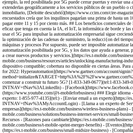
experto: 1-855-977-4135](tel:) - [Enviar email a un experto](https://es
INTNAV=fNav%3AMyAccountLogin) - [Llama a un experto de Servicio al C
empresas](https://es.t-mobile.com/business/wireless-business-plans) - [
mobile.com/business/solutions/business-internet-services/small-business
Recursos - [Razones para cambiarte](https://es.t-mobile.com/business/re
mobile.com/business/t-mobile-sprint-merger-benefits) - [Eventos](htt
(https://es.t-mobile.com/business/small-midsize-business) - [Compañía]