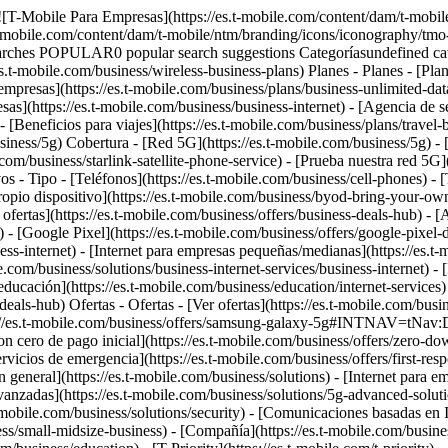
 [![T-Mobile Para Empresas](https://es.t-mobile.com/content/dam/t-mobil
t-mobile.com/content/dam/t-mobile/ntm/branding/icons/iconography/tmo-
arches POPULAR0 popular search suggestions Categoríasundefined c
es.t-mobile.com/business/wireless-business-plans) Planes - Planes - [Plane
mpresas](https://es.t-mobile.com/business/plans/business-unlimited-data-
as](https://es.t-mobile.com/business/business-internet) - [Agencia de se
Beneficios para viajes](https://es.t-mobile.com/business/plans/travel-be
usiness/5g) Cobertura - [Red 5G](https://es.t-mobile.com/business/5g) -
.com/business/starlink-satellite-phone-service) - [Prueba nuestra red 5G](
os - Tipo - [Teléfonos](https://es.t-mobile.com/business/cell-phones) - [
ropio dispositivo](https://es.t-mobile.com/business/byod-bring-your-own-d
r ofertas](https://es.t-mobile.com/business/offers/business-deals-hub) - 
 [Google Pixel](https://es.t-mobile.com/business/offers/google-pixel-dea
ess-internet) - [Internet para empresas pequeñas/medianas](https://es.t-
.com/business/solutions/business-internet-services/business-internet) - [I
ducación](https://es.t-mobile.com/business/education/internet-services) 
-deals-hub) Ofertas - Ofertas - [Ver ofertas](https://es.t-mobile.com/busin
://es.t-mobile.com/business/offers/samsung-galaxy-5g#INTNAV=tNav:Dea
n cero de pago inicial](https://es.t-mobile.com/business/offers/zero-dow
vicios de emergencia](https://es.t-mobile.com/business/offers/first-resp
eneral](https://es.t-mobile.com/business/solutions) - [Internet para emp
avanzadas](https://es.t-mobile.com/business/solutions/5g-advanced-solutio
t-mobile.com/business/solutions/security) - [Comunicaciones basadas en 
s/small-midsize-business) - [Compañía](https://es.t-mobile.com/business/