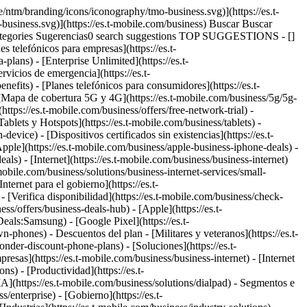
e/ntm/branding/icons/iconography/tmo-business.svg)](https://es.t-
business.svg)](https://es.t-mobile.com/business) Buscar Buscar
ategories Sugerencias0 search suggestions TOP SUGGESTIONS - []
s telefónicos para empresas](https://es.t-
plans) - [Enterprise Unlimited](https://es.t-
rvicios de emergencia](https://es.t-
nefits) - [Planes telefónicos para consumidores](https://es.t-
 [Mapa de cobertura 5G y 4G](https://es.t-mobile.com/business/5g/5g-
https://es.t-mobile.com/business/offers/free-network-trial) -
Tablets y Hotspots](https://es.t-mobile.com/business/tablets) -
evice) - [Dispositivos certificados sin existencias](https://es.t-
[Apple](https://es.t-mobile.com/business/apple-business-iphone-deals) -
ls) - [Internet](https://es.t-mobile.com/business/business-internet)
mobile.com/business/solutions/business-internet-services/small-
nternet para el gobierno](https://es.t-
- [Verifica disponibilidad](https://es.t-mobile.com/business/check-
ess/offers/business-deals-hub) - [Apple](https://es.t-
ls:Samsung) - [Google Pixel](https://es.t-
n-phones) - Descuentos del plan - [Militares y veteranos](https://es.t-
onder-discount-phone-plans) - [Soluciones](https://es.t-
resas](https://es.t-mobile.com/business/business-internet) - [Internet
ns) - [Productividad](https://es.t-
IA](https://es.t-mobile.com/business/solutions/dialpad) - Segmentos e
enterprise) - [Gobierno](https://es.t-