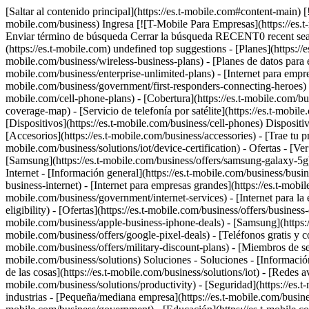
[Saltar al contenido principal](https://es.t-mobile.com#content-main)
mobile.com/business) Ingresa [![T-Mobile Para Empresas](https://es.
Enviar término de búsqueda Cerrar la búsqueda RECENT0 recent se
(https://es.t-mobile.com) undefined top suggestions - [Planes](https://
mobile.com/business/wireless-business-plans) - [Planes de datos para e
mobile.com/business/enterprise-unlimited-plans) - [Internet para empres
mobile.com/business/government/first-responders-connecting-heroes) - [
mobile.com/cell-phone-plans) - [Cobertura](https://es.t-mobile.com/b
coverage-map) - [Servicio de telefonía por satélite](https://es.t-mobile
[Dispositivos](https://es.t-mobile.com/business/cell-phones) Dispositiv
[Accesorios](https://es.t-mobile.com/business/accessories) - [Trae tu p
mobile.com/business/solutions/iot/device-certification) - Ofertas - [Ve
[Samsung](https://es.t-mobile.com/business/offers/samsung-galaxy-5g) -
Internet - [Información general](https://es.t-mobile.com/business/busin
business-internet) - [Internet para empresas grandes](https://es.t-mobile
mobile.com/business/government/internet-services) - [Internet para la e
eligibility) - [Ofertas](https://es.t-mobile.com/business/offers/business
mobile.com/business/apple-business-iphone-deals) - [Samsung](https
mobile.com/business/offers/google-pixel-deals) - [Teléfonos gratis y co
mobile.com/business/offers/military-discount-plans) - [Miembros de ser
mobile.com/business/solutions) Soluciones - Soluciones - [Información g
de las cosas](https://es.t-mobile.com/business/solutions/iot) - [Redes 
mobile.com/business/solutions/productivity) - [Seguridad](https://es.
industrias - [Pequeña/mediana empresa](https://es.t-mobile.com/busines