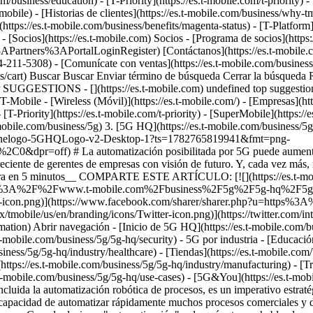
usiness/education) - [T-Priority](https://es.t-mobile.com/t-priority) - [
obile) - [Historias de clientes](https://es.t-mobile.com/business/why-
(https://es.t-mobile.com/business/benefits/magenta-status) - [T-Platform]
 [Socios](https://es.t-mobile.com) Socios - [Programa de socios](https://
artners%3APortalLoginRegister) [Contáctanos](https://es.t-mobile.co
-211-5308) - [Comunícate con ventas](https://es.t-mobile.com/business/b
siness/cart) Buscar Buscar Enviar término de búsqueda Cerrar la bús
 SUGGESTIONS - [](https://es.t-mobile.com) undefined top suggestions
T-Mobile - [Wireless (Móvil)](https://es.t-mobile.com/) - [Empresas](http
 [T-Priority](https://es.t-mobile.com/t-priority) - [SuperMobile](https: