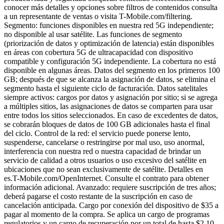
conocer más detalles y opciones sobre filtros de contenidos consulta
a un representante de ventas o visita T-Mobile.com/filtering.
Segmento: funciones disponibles en nuestra red 5G independiente;
no disponible al usar satélite. Las funciones de segmento
(priorización de datos y optimización de latencia) están disponibles
en áreas con cobertura 5G de ultracapacidad con dispositivo
compatible y configuración 5G independiente. La cobertura no está
disponible en algunas áreas. Datos del segmento en los primeros 100
GB; después de que se alcanza la asignación de datos, se elimina el
segmento hasta el siguiente ciclo de facturación. Datos satelitales
siempre activos: cargos por datos y asignación por sitio; si se agrega
a múltiples sitios, las asignaciones de datos se comparten para usar
entre todos los sitios seleccionados. En caso de excedentes de datos,
se cobrarán bloques de datos de 100 GB adicionales hasta el final
del ciclo. Control de la red: el servicio puede ponerse lento,
suspenderse, cancelarse o restringirse por mal uso, uso anormal,
interferencia con nuestra red o nuestra capacidad de brindar un
servicio de calidad a otros usuarios o uso excesivo del satélite en
ubicaciones que no sean exclusivamente de satélite. Detalles en
es.T-Mobile.com/OpenInternet. Consulte el contrato para obtener
información adicional. Avanzado: requiere suscripción de tres años;
deberá pagarse el costo restante de la suscripción en caso de
cancelación anticipada. Cargo por conexión del dispositivo de $35 a
pagar al momento de la compra. Se aplica un cargo de programas
regulatorios y un cargo de recuperación por un total de hasta $2.10