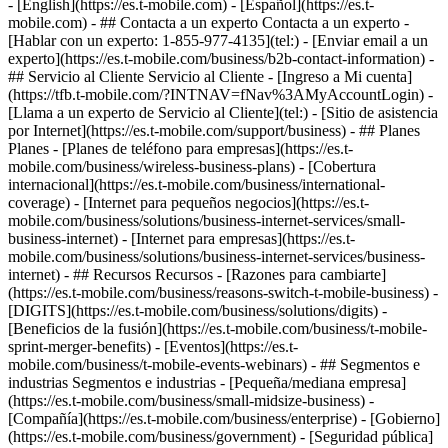
- ## Contacta a un experto Contacta a un experto -
[Hablar con un experto: 1-855-977-4135](tel:) - [Enviar email a un
experto](https://es.t-mobile.com/business/b2b-contact-information) -
## Servicio al Cliente Servicio al Cliente - [Ingreso a Mi cuenta]
(https://tfb.t-mobile.com/?INTNAV=fNav%3AMyAccountLogin) -
[Llama a un experto de Servicio al Cliente](tel:) - [Sitio de asistencia
por Internet](https://es.t-mobile.com/support/business) - ## Planes
Planes - [Planes de teléfono para empresas](https://es.t-
mobile.com/business/wireless-business-plans) - [Cobertura
internacional](https://es.t-mobile.com/business/international-
coverage) - [Internet para pequeños negocios](https://es.t-
mobile.com/business/solutions/business-internet-services/small-
business-internet) - [Internet para empresas](https://es.t-
mobile.com/business/solutions/business-internet-services/business-
internet) - ## Recursos Recursos - [Razones para cambiarte]
(https://es.t-mobile.com/business/reasons-switch-t-mobile-business) -
[DIGITS](https://es.t-mobile.com/business/solutions/digits) -
[Beneficios de la fusión](https://es.t-mobile.com/business/t-mobile-
sprint-merger-benefits) - [Eventos](https://es.t-
mobile.com/business/t-mobile-events-webinars) - ## Segmentos e
industrias Segmentos e industrias - [Pequeña/mediana empresa]
(https://es.t-mobile.com/business/small-midsize-business) -
[Compañía](https://es.t-mobile.com/business/enterprise) - [Gobierno]
(https://es.t-mobile.com/business/government) - [Seguridad pública]