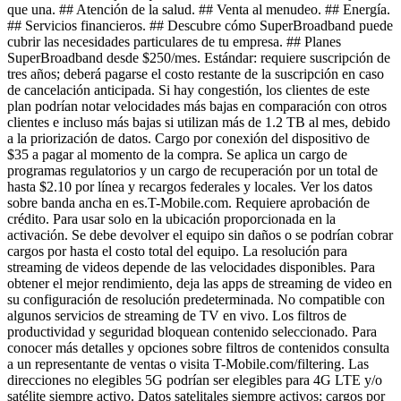
que una. ## Atención de la salud. ## Venta al menudeo. ## Energía.
## Servicios financieros. ## Descubre cómo SuperBroadband puede
cubrir las necesidades particulares de tu empresa. ## Planes
SuperBroadband desde $250/mes. Estándar: requiere suscripción de
tres años; deberá pagarse el costo restante de la suscripción en caso
de cancelación anticipada. Si hay congestión, los clientes de este
plan podrían notar velocidades más bajas en comparación con otros
clientes e incluso más bajas si utilizan más de 1.2 TB al mes, debido
a la priorización de datos. Cargo por conexión del dispositivo de
$35 a pagar al momento de la compra. Se aplica un cargo de
programas regulatorios y un cargo de recuperación por un total de
hasta $2.10 por línea y recargos federales y locales. Ver los datos
sobre banda ancha en es.T-Mobile.com. Requiere aprobación de
crédito. Para usar solo en la ubicación proporcionada en la
activación. Se debe devolver el equipo sin daños o se podrían cobrar
cargos por hasta el costo total del equipo. La resolución para
streaming de videos depende de las velocidades disponibles. Para
obtener el mejor rendimiento, deja las apps de streaming de video en
su configuración de resolución predeterminada. No compatible con
algunos servicios de streaming de TV en vivo. Los filtros de
productividad y seguridad bloquean contenido seleccionado. Para
conocer más detalles y opciones sobre filtros de contenidos consulta
a un representante de ventas o visita T-Mobile.com/filtering. Las
direcciones no elegibles 5G podrían ser elegibles para 4G LTE y/o
satélite siempre activo. Datos satelitales siempre activos: cargos por