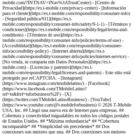
mobile.com/?INTNAV=fNav%3ATrustCenter) - [Centro de
Privacidad](https://es.t-mobile.com/privacy-center) - [Información
para el cliente](https://es.t-mobile.com/responsibility/consumer-info)
- [Seguridad pública/911](https://es.t-
mobile.com/responsibility/consumer-info/safety/9-1-1) - [Términos y
condiciones](https://es.t-mobile.com/responsibility/legal/terms-and-
conditions) - [Términos de uso](https://es.t-
mobile.com/responsibility/consumer-info/policies/terms-of-use) -
[Accesibilidad](https://es.t-mobile.com/responsibility/consumer-
info/accessibility-policy) - [Internet abierta](https://es.t-
mobile.com/responsibility/consumer-info/policies/internet-service) -
[No venda, ni comparta mis Datos Personales](https://es.t-
mobile.com) - [Licencias y patentes](https://es.t-
mobile.com/responsibility/legal/licenses-and-patents) - Este sitio está
protegido por reCAPTCHA.
- [Instagram]
(https://www.instagram.com/tmobilelatino/) - [Facebook]
(https://www.facebook.com/TMobileLatino?
ref=ts&fref=tsforbusiness%2F) - [X]
(https://twitter.com/TMobileLatinoBusiness/) - [YouTube]
(https://www.youtube.com/@t-mobileforbusiness) © 2026 T‑Mobile
USA, Inc. ## Llegó una nueva era de Internet para empresas. ##
Cobertura y conectividad inigualables en todos los códigos postales
de Estados Unidos. ## *Máxima redundancia* ## *Cobertura
incomparable* ## *Simplicidad sin precedentes* ## Dos
conexiones son mejores que una. ## Dos conexiones son mejores