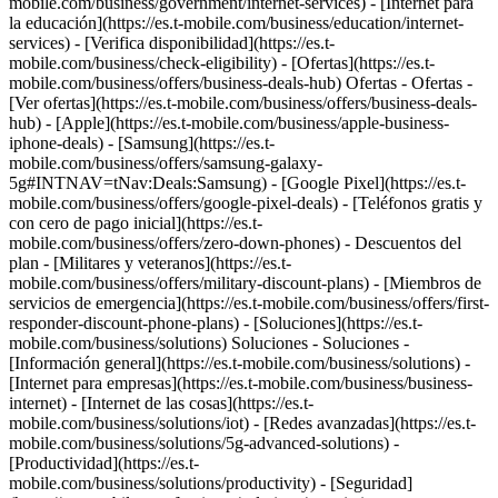
mobile.com/business/government/internet-services) - [Internet para
la educación](https://es.t-mobile.com/business/education/internet-
services) - [Verifica disponibilidad](https://es.t-
mobile.com/business/check-eligibility) - [Ofertas](https://es.t-
mobile.com/business/offers/business-deals-hub) Ofertas - Ofertas -
[Ver ofertas](https://es.t-mobile.com/business/offers/business-deals-
hub) - [Apple](https://es.t-mobile.com/business/apple-business-
iphone-deals) - [Samsung](https://es.t-
mobile.com/business/offers/samsung-galaxy-
5g#INTNAV=tNav:Deals:Samsung) - [Google Pixel](https://es.t-
mobile.com/business/offers/google-pixel-deals) - [Teléfonos gratis y
con cero de pago inicial](https://es.t-
mobile.com/business/offers/zero-down-phones) - Descuentos del
plan - [Militares y veteranos](https://es.t-
mobile.com/business/offers/military-discount-plans) - [Miembros de
servicios de emergencia](https://es.t-mobile.com/business/offers/first-
responder-discount-phone-plans) - [Soluciones](https://es.t-
mobile.com/business/solutions) Soluciones - Soluciones -
[Información general](https://es.t-mobile.com/business/solutions) -
[Internet para empresas](https://es.t-mobile.com/business/business-
internet) - [Internet de las cosas](https://es.t-
mobile.com/business/solutions/iot) - [Redes avanzadas](https://es.t-
mobile.com/business/solutions/5g-advanced-solutions) -
[Productividad](https://es.t-
mobile.com/business/solutions/productivity) - [Seguridad]