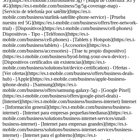
5G](https://es.t-mobile.com/business/5g) - [Mapa de cobertura 5G y
4G](https://es.t-mobile.com/business/5g/5g-coverage-map) -
[Servicio de telefonía por satélite](https://es.t-
mobile.com/business/starlink-satellite-phone-service) - [Prueba
nuestra red 5G](https://es.t-mobile.com/business/offers/free-network-
trial) - [Dispositivos](https://es.t-mobile.com/business/cell-phones)
Dispositivos - Tipo - [Teléfonos](https://es.t-
mobile.com/business/cell-phones) - [Tablets y Hotspots](https://es.t-
mobile.com/business/tablets) - [Accesorios](https://es.t-
mobile.com/business/accessories) - [Trae tu propio dispositivo]
(https://es.t-mobile.com/business/byod-bring-your-own-device) -
[Dispositivos certificados sin existencias](https://es.t-
mobile.com/business/solutions/iot/device-certification) - Ofertas -
[Ver ofertas](https://es.t-mobile.com/business/offers/business-deals-
hub) - [Apple](https://es.t-mobile.com/business/apple-business-
iphone-deals) - [Samsung](https://es.t-
mobile.com/business/offers/samsung-galaxy-5g) - [Google Pixel]
(https://es.t-mobile.com/business/offers/google-pixel-deals) -
[Internet](https://es.t-mobile.com/business/business-internet) Internet
- [Información general](https://es.t-mobile.com/business/business-
internet) - [Internet para empresas pequeñas/medianas](https://es.t-
mobile.com/business/solutions/business-internet-services/small-
business-internet) - [Internet para empresas grandes](https://es.t-
mobile.com/business/solutions/business-internet-services/business-
internet) - [Internet para el gobierno](https://es.t-