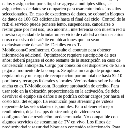
datos y asignación por sitio; si se agrega a múltiples sitios, las
asignaciones de datos se comparten para usar entre todos los sitios
seleccionados. En caso de excedentes de datos, se cobrarán bloques
de datos de 100 GB adicionales hasta el final del ciclo. Control de la
red: el servicio puede ponerse lento, suspenderse, cancelarse o
restringirse por mal uso, uso anormal, interferencia con nuestra red o
nuestra capacidad de brindar un servicio de calidad a otros usuarios
o uso excesivo del satélite en ubicaciones que no sean
exclusivamente de satélite. Detalles en es.T-
Mobile.com/OpenInternet. Consulte el contrato para obtener
información adicional. Optimizado: requiere suscripción de tres
años; deberá pagarse el costo restante de la suscripción en caso de
cancelación anticipada. Cargo por conexión del dispositivo de $35 a
pagar al momento de la compra. Se aplica un cargo de programas
regulatorios y un cargo de recuperación por un total de hasta $2.10
por línea y recargos federales y locales. Ver los datos sobre banda
ancha en es.T-Mobile.com. Requiere aprobación de crédito. Para
usar solo en la ubicación proporcionada en la activación. Se debe
devolver el equipo sin daños o se podrían cobrar cargos por hasta el
costo total del equipo. La resolución para streaming de videos
depende de las velocidades disponibles. Para obtener el mejor
rendimiento, deja las apps de streaming de video en su
configuración de resolución predeterminada. No compatible con
algunos servicios de streaming de TV en vivo. Los filtros de
productividad y seguridad bloquean contenido seleccionado. Para