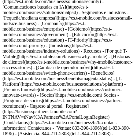
(https://es.t-mobile.com/business/solutions/security) -
[Comunicaciones basadas en IA](https://es.t-
mobile.com/business/solutions/dialpad) - Segmentos e industrias -
[Pequeña/mediana empresa](https://es.t-mobile.com/business/small-
midsize-business) - [Compañía](https://es.t-
mobile.com/business/enterprise) - [Gobierno](https://es.t-
mobile.com/business/government) - [Educación](https://es.t-
mobile.com/business/education) - [T-Priority](https://es.t-
mobile.com/t-priority) - [Industrias](https://es.t-
mobile.com/business/industry-solutions) - Recursos - [Por qué T-
Mobile](https://es.t-mobile.com/business/why-tmobile) - [Historias
de clientes](https://es.t-mobile.com/business/why-tmobile/customer-
success-stories) - [Cambiar de operador móvil](https://es.t-
mobile.com/business/switch-phone-carriers) - [Beneficios]
(https://es.t-mobile.com/business/benefits/magenta-status) - [T-
Platform](https://es.t-mobile.com/business/solutions/t-platform) -
[Premios Innovate](https://es.t-mobile.com/business/customer-
innovate-awards) - [Socios](https://es.t-mobile.com) Socios -
[Programa de socios](https://es.t-mobile.com/business/partner-
recruitment) - [Ingreso al portal | Registrarse]
(https://businesspartners.t-mobile.com?
INTNAV=tNav%3APartners%3APortalLoginRegister)
[Contáctanos](https://es.t-mobile.com/business/b2b-contact-
information) Contáctanos - [Ventas: 833-390-1896](tel:1-833-390-
1896) - [Asistencia: 844-211-5308](tel:1-844-211-5308) -