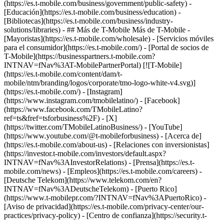
(https://es.t-mobile.com/business/government/public-safety) -
[Educación](https://es.t-mobile.com/business/education) -
[Bibliotecas](https://es.t-mobile.com/business/industry-
solutions/libraries) - ## Más de T-Mobile Más de T-Mobile -
[Mayoristas](https://es.t-mobile.com/wholesale) - [Servicios móviles
para el consumidor](https://es.t-mobile.com/) - [Portal de socios de
T-Mobile](https://businesspartners.t-mobile.com?
INTNAV=fNav%3AT-MobilePartnerPortal) [![T-Mobile]
(https://es.t-mobile.com/content/dam/t-
mobile/ntm/branding/logos/corporate/tmo-logo-white-v4.svg)]
(https://es.t-mobile.com/) - [Instagram]
(https://www.instagram.com/tmobilelatino/) - [Facebook]
(https://www.facebook.com/TMobileLatino?
ref=ts&fref=tsforbusiness%2F) - [X]
(https://twitter.com/TMobileLatinoBusiness/) - [YouTube]
(https://www.youtube.com/@t-mobileforbusiness)
- [Acerca de]
(https://es.t-mobile.com/about-us) - [Relaciones con inversionistas]
(https://investor.t-mobile.com/investors/default.aspx?
INTNAV=fNav%3AInvestorRelations) - [Prensa](https://es.t-
mobile.com/news) - [Empleos](https://es.t-mobile.com/careers) -
[Deutsche Telekom](https://www.telekom.com/en?
INTNAV=fNav%3ADeutscheTelekom) - [Puerto Rico]
(https://www.t-mobilepr.com/?INTNAV=fNav%3APuertoRico)
-
[Aviso de privacidad](https://es.t-mobile.com/privacy-center/our-
practices/privacy-policy) - [Centro de confianza](https://security.t-