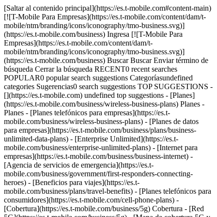
[Saltar al contenido principal](https://es.t-mobile.com#content-main)
[![T-Mobile Para Empresas](https://es.t-mobile.com/content/dam/t-
mobile/ntm/branding/icons/iconography/tmo-business.svg)]
(https://es.t-mobile.com/business) Ingresa [![T-Mobile Para
Empresas](https://es.t-mobile.com/content/dam/t-
mobile/ntm/branding/icons/iconography/tmo-business.svg)]
(https://es.t-mobile.com/business) Buscar Buscar Enviar término de
búsqueda Cerrar la búsqueda RECENT0 recent searches
POPULAR0 popular search suggestions Categoríasundefined
categories Sugerencias0 search suggestions TOP SUGGESTIONS -
[](https://es.t-mobile.com) undefined top suggestions - [Planes]
(https://es.t-mobile.com/business/wireless-business-plans) Planes -
Planes - [Planes telefónicos para empresas](https://es.t-
mobile.com/business/wireless-business-plans) - [Planes de datos
para empresas](https://es.t-mobile.com/business/plans/business-
unlimited-data-plans) - [Enterprise Unlimited](https://es.t-
mobile.com/business/enterprise-unlimited-plans) - [Internet para
empresas](https://es.t-mobile.com/business/business-internet) -
[Agencia de servicios de emergencia](https://es.t-
mobile.com/business/government/first-responders-connecting-
heroes) - [Beneficios para viajes](https://es.t-
mobile.com/business/plans/travel-benefits) - [Planes telefónicos para
consumidores](https://es.t-mobile.com/cell-phone-plans) -
[Cobertura](https://es.t-mobile.com/business/5g) Cobertura - [Red