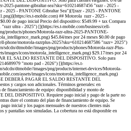
NTE DEL DISPOSITIVO. Solo para clientes elegibles. 0% de
-razr-2025-pantone-gibraltar-sea?sku=610214687456 "razr - 2025 -
razr - 2025 - PANTONE Gibraltar Sea")[![razr - 2025 - PANTONE
g)](https://es.t-mobile.com) ## Motorola ​ razr - 2025 -
0.00 de pago inicial Precio del dispositivo: $549.99 + tax Compara
azr ultra - 2025") [](https://es.t-mobile.com/business/cell-
es/png/products/phones/Motorola-razr-ultra-2025-PANTONE-
torola_intelligence_mark.png) $45.84/mes por 24 meses $0.00 de pago
ss/cell-phone/motorola-razrplus-2025?sku=610214687586 "razr+ 2025")
com/sdcdn/dtmobile//images/png/products/phones/Motorola-razr-Plus-
ts/images/icons/motorola_intelligence_mark.png) $29.17/mes por 24
Á PAGAR EL SALDO RESTANTE DEL DISPOSITIVO. Solo para
214689979 "moto pad - 2026") [](https://es.t-
/sdcdn/dtmobile//images/png/products/internet-devices/Motorola-
bile.com/assets/images/icons/motorola_intelligence_mark.png)
O MÓVIL, SE DEBERÁ PAGAR EL SALDO RESTANTE DEL
estos y cargos son adicionales. Términos generales: en
an de financiamiento de equipo: disponibilidad y monto de
L DISPOSITIVO. Requiere pago inicial y pago de la parte no
ntras dure el contrato del plan de financiamiento de equipo. Se
l pago inicial y los pagos mensuales de nuestros clientes más
os y pantallas son simuladas. La cobertura no está disponible en