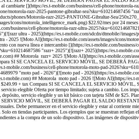
E CANCELA EL SERVICIO MÓVIL, SE DEBERÁ PAGAR EL SALDO RESTA
o al cambiarte [](https://es.t-mobile.com/business/cell-phone/motorola
-phone/motorola-razr-2025-pantone-gibraltar-sea?sku=610214687456 "
roducts/phones/Motorola-razr-2025-PANTONE-Gibraltar-Sea/250x270_1.pn
ages/icons/motorola_intelligence_mark.png) $22.92/mes por 24 meses $
e.com/business/cell-phone/motorola-razr-ultra-2025?sku=610214687821 "r
")[![razr ultra - 2025](https://es.t-mobile.com/sdcdn/dtmobile//imag
ltra - 2025 ![Moto AI](https://es.t-mobile.com/assets/images/icons/mo
uento con nueva línea e intercambio [](https://es.t-mobile.com/busine
25?sku=610214687586 "razr+ 2025")[![razr+ 2025](https://es.t-mobile.
) ## Motorola ​ razr+ 2025 ![Moto AI](https://es.t-mobile.com/asse
99 + tax Compara SI SE CANCELA EL SERVICIO MÓVIL, SE DEBER
s://es.t-mobile.com/business/cell-phone/motorola-moto-pad-2026?sku=610
89979 "moto pad - 2026")[![moto pad - 2026](https://es.t-mobile.com
obile.com) ## Motorola ​ moto pad - 2026 ![Moto AI](https://es.t-mo
dispositivo: $249.99 + tax Compara SI SE CANCELA EL SERVICI
rvicio elegible Oferta por tiempo limitado; sujeta a cambio. Los impu
, depósito, servicio elegible y un kit básico con tarjeta SIM de $25. Pl
ELA EL SERVICIO MÓVIL, SE DEBERÁ PAGAR EL SALDO RESTANTE DE
uales. Debe permanecer en el servicio elegible y estar al corriente mie
 Solo en tiendas participantes. Los ejemplos que se muestran reflejan e
ondientes a la compra de un solo dispositivo. Las imágenes de dispositiv