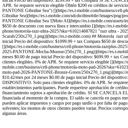
inicial Precio del dispositivo: $299.99 + tax Compara SI S
APR. Se requiere servicio elegible Obtén $200 en créditos de servici
PANTONE Gibraltar Sea") [](https://es.t-mobile.com/business/cell
Gibraltar Sea](https://es.t-mobile.com/sdcdn/dtmobile//images/png/p
PANTONE Gibraltar Sea ![Moto AI](https://es.t-mobile.com/assets/im
$650 de descuento con nueva línea e intercambio [](https://es.t-mobil
phone/motorola-razr-ultra-2025?sku=610214687821 "razr ultra - 2025
Scarab/250x270_1.png)](https://es.t-mobile.com) ## Motorola ​ razr u
inicial Precio del dispositivo: $1099.99 + tax Compara $650 de desc
[](https://es.t-mobile.com/business/cell-phone/motorola-razrplus-20
2025-PANTONE-Mocha-Mousse/250x270_1.png)](https://es.t-mobile.com
meses $0.00 de pago inicial Precio del dispositivo: $699.
clientes elegibles. 0% de APR. Se requiere servicio elegible [](http
mobile.com/business/cell-phone/motorola-moto-pad-2026?sku=6102146
moto-pad-2026-PANTONE-Bronze-Green/250x270_1.png)](https://es.t-m
$10.42/mes por 24 meses $0.00 de pago inicial Precio del 
DISPOSITIVO. Solo para clientes elegibles. 0% de APR. Se requiere se
establecimientos participantes. Puede requerirse aprobación de crédito
financiamiento sujetos a aprobación de crédito. SI SE CANC
financiada al momento de la compra. El saldo se cancela en pagos mens
pueden aplicar impuestos y cargos por pago tardío o por falta de pago.
solventes; los montos de otros clientes pueden variar. Precios corresp
algunas áreas.