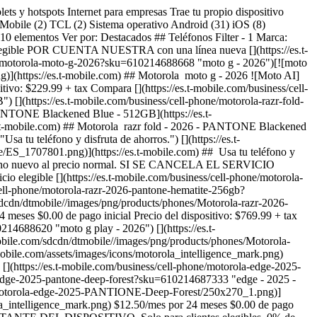
ts y hotspots Internet para empresas Trae tu propio dispositivo
-Mobile (2) TCL (2) Sistema operativo Android (31) iOS (8)
0 elementos Ver por: Destacados ## Teléfonos Filter - 1 Marca:
oy elegible POR CUENTA NUESTRA con una línea nueva [](https://es.t-
ne/motorola-moto-g-2026?sku=610214688668 "moto g - 2026")[![moto
(https://es.t-mobile.com) ## Motorola ​ moto g - 2026 ![Moto AI]
tivo: $229.99 + tax Compara [](https://es.t-mobile.com/business/cell-
(https://es.t-mobile.com/business/cell-phone/motorola-razr-fold-
NTONE Blackened Blue - 512GB](https://es.t-
-mobile.com) ## Motorola ​ razr fold - 2026 - PANTONE Blackened
a tu teléfono y disfruta de ahorros.") [](https://es.t-
le/ES_1707801.png)](https://es.t-mobile.com) ## ​ Usa tu teléfono y
mprar uno nuevo al precio normal. SI SE CANCELA EL SERVICIO
ible [](https://es.t-mobile.com/business/cell-phone/motorola-
ll-phone/motorola-razr-2026-pantone-hematite-256gb?
dn/dtmobile//images/png/products/phones/Motorola-razr-2026-
ses $0.00 de pago inicial Precio del dispositivo: $769.99 + tax
14688620 "moto g play - 2026") [](https://es.t-
obile.com/sdcdn/dtmobile//images/png/products/phones/Motorola-
obile.com/assets/images/icons/motorola_intelligence_mark.png)
 [](https://es.t-mobile.com/business/cell-phone/motorola-edge-2025-
-edge-2025-pantone-deep-forest?sku=610214687333 "edge - 2025 -
/Motorola-edge-2025-PANTIONE-Deep-Forest/250x270_1.png)]
ola_intelligence_mark.png) $12.50/mes por 24 meses $0.00 de pago