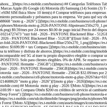
ra__](https://es.t-mobile.com/business) ## Categorías Teléfonos Table
 No Marcas Apple (8) Google (4) Motorola (8) Samsung (14) Sonim (3) T
M eSIM SIM física Show 10 item(s) # Comprar teléfonos para empresas 1
nciamiento personalizado y préstamos para tu empresa. Ver para qué s
8668 "moto g - 2026") [](https://es.t-mobile.com/business/cell-pho
ucts/phones/Motorola-moto-g-2026-PANTONE-Slipstream/250x270_1.png)]
rk.png) $9.59/mes por 24 meses $0.00 de pago inicial Precio del disposi
0214727473 "razr fold - 2026 - PANTONE Blackened Blue - 512GB") []
 2026 - PANTONE Blackened Blue - 512GB")[![razr fold - 2026 - PA
razr-fold-2026-PANTONE-Blackened-Blue/250x270_1.png)](https://es.t
tivo: $1699.99 + tax Compara [](https://es.t-mobile.com/business/sim "Us
a tu teléfono y disfruta de ahorros.](https://es.t-mobile.com/img/tmobi
ra incomparable red 5G al traer tu propio dispositivo elegible o co
o para clientes elegibles. 0% de APR. Se requiere servicio eleg
 PANTONE Hematite - 256GB") [](https://es.t-mobile.com/business/ce
zr - 2026 - PANTONE Hematite - 256GB](https://es.t-mobile.com/sdc
rola ​ razr - 2026 - PANTONE Hematite - 256GB $32.09/mes por 24 me
es.t-mobile.com/business/cell-phone/motorola-moto-g-play-2026?sku=6102
14688620 "moto g play - 2026")[![moto g play - 2026](https://es.t-m
ile.com) ## Motorola ​ moto g play - 2026 ![Moto AI](https://es.t-m
 $169.99 + tax Compara Obtén $200 en créditos de servicio al cambiarte
 Forest") [](https://es.t-mobile.com/business/cell-phone/motorola
tps://es.t-mobile.com/sdcdn/dtmobile//images/png/products/phones
 Forest ![Moto AI](https://es.t-mobile.com/assets/images/icons/motor