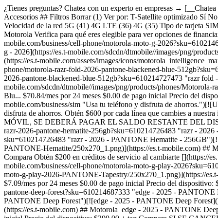
¿Tienes preguntas? Chatea con un experto en empresas → [__Chatea aho
Accesorios ## Filtros Borrar (1) Ver por: T-Satellite optimizado Sí
Velocidad de la red 5G (41) 4G LTE (36) 4G (35) Tipo de tarjeta SI
Motorola Verifica para qué eres elegible para ver opciones de fina
mobile.com/business/cell-phone/motorola-moto-g-2026?sku=61021468
g - 2026](https://es.t-mobile.com/sdcdn/dtmobile//images/png/prod
(https://es.t-mobile.com/assets/images/icons/motorola_intelligence_ma
phone/motorola-razr-fold-2026-pantone-blackened-blue-512gb?sku=61
2026-pantone-blackened-blue-512gb?sku=610214727473 "razr fold -
mobile.com/sdcdn/dtmobile//images/png/products/phones/Motorola-
Blu... $70.84/mes por 24 meses $0.00 de pago inicial Precio del disposi
mobile.com/business/sim "Usa tu teléfono y disfruta de ahorros.")[![Us
disfruta de ahorros. Obtén $600 por cada línea que cambies a nuest
MÓVIL, SE DEBERÁ PAGAR EL SALDO RESTANTE DEL DISPOSITIVO. Sol
razr-2026-pantone-hematite-256gb?sku=610214726483 "razr - 2026 -
sku=610214726483 "razr - 2026 - PANTONE Hematite - 256GB")[![ra
PANTONE-Hematite/250x270_1.png)](https://es.t-mobile.com) ## Moto
Compara Obtén $200 en créditos de servicio al cambiarte [](https://
mobile.com/business/cell-phone/motorola-moto-g-play-2026?sku=6102
moto-g-play-2026-PANTONE-Tapestry/250x270_1.png)](https://es.t-mob
$7.09/mes por 24 meses $0.00 de pago inicial Precio del dispositivo:
pantone-deep-forest?sku=610214687333 "edge - 2025 - PANTONE Deep
PANTONE Deep Forest")[![edge - 2025 - PANTONE Deep Forest](ht
(https://es.t-mobile.com) ## Motorola ​ edge - 2025 - PANTONE Deep