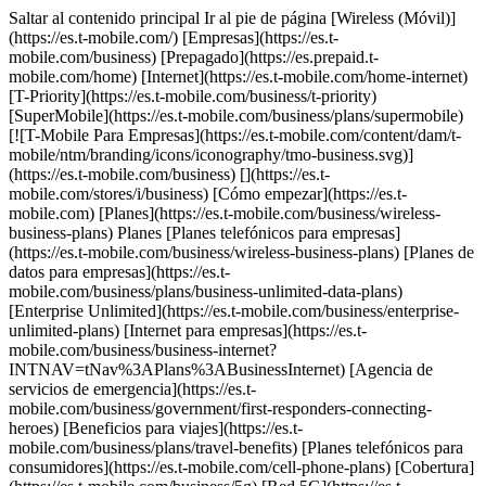
Saltar al contenido principal Ir al pie de página [Wireless (Móvil)]
(https://es.t-mobile.com/) [Empresas](https://es.t-
mobile.com/business) [Prepagado](https://es.prepaid.t-
mobile.com/home) [Internet](https://es.t-mobile.com/home-internet)
[T-Priority](https://es.t-mobile.com/business/t-priority)
[SuperMobile](https://es.t-mobile.com/business/plans/supermobile)
[![T-Mobile Para Empresas](https://es.t-mobile.com/content/dam/t-
mobile/ntm/branding/icons/iconography/tmo-business.svg)]
(https://es.t-mobile.com/business) [](https://es.t-
mobile.com/stores/i/business) [Cómo empezar](https://es.t-
mobile.com) [Planes](https://es.t-mobile.com/business/wireless-
business-plans) Planes [Planes telefónicos para empresas]
(https://es.t-mobile.com/business/wireless-business-plans) [Planes de
datos para empresas](https://es.t-
mobile.com/business/plans/business-unlimited-data-plans)
[Enterprise Unlimited](https://es.t-mobile.com/business/enterprise-
unlimited-plans) [Internet para empresas](https://es.t-
mobile.com/business/business-internet?
INTNAV=tNav%3APlans%3ABusinessInternet) [Agencia de
servicios de emergencia](https://es.t-
mobile.com/business/government/first-responders-connecting-
heroes) [Beneficios para viajes](https://es.t-
mobile.com/business/plans/travel-benefits) [Planes telefónicos para
consumidores](https://es.t-mobile.com/cell-phone-plans) [Cobertura]