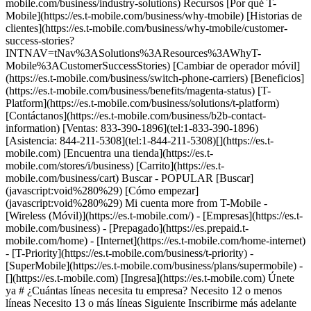
mobile.com/business/industry-solutions) Recursos [Por qué T-
Mobile](https://es.t-mobile.com/business/why-tmobile) [Historias de
clientes](https://es.t-mobile.com/business/why-tmobile/customer-
success-stories?
INTNAV=tNav%3ASolutions%3AResources%3AWhyT-
Mobile%3ACustomerSuccessStories) [Cambiar de operador móvil]
(https://es.t-mobile.com/business/switch-phone-carriers) [Beneficios]
(https://es.t-mobile.com/business/benefits/magenta-status) [T-
Platform](https://es.t-mobile.com/business/solutions/t-platform)
[Contáctanos](https://es.t-mobile.com/business/b2b-contact-
information) [Ventas: 833-390-1896](tel:1-833-390-1896)
[Asistencia: 844-211-5308](tel:1-844-211-5308)[](https://es.t-
mobile.com) [Encuentra una tienda](https://es.t-
mobile.com/stores/i/business) [Carrito](https://es.t-
mobile.com/business/cart) Buscar - POPULAR [Buscar]
(javascript:void%280%29) [Cómo empezar]
(javascript:void%280%29) Mi cuenta more from T-Mobile -
[Wireless (Móvil)](https://es.t-mobile.com/) - [Empresas](https://es.t-
mobile.com/business) - [Prepagado](https://es.prepaid.t-
mobile.com/home) - [Internet](https://es.t-mobile.com/home-internet)
- [T-Priority](https://es.t-mobile.com/business/t-priority) -
[SuperMobile](https://es.t-mobile.com/business/plans/supermobile)
-
[](https://es.t-mobile.com) [Ingresa](https://es.t-mobile.com) Únete
ya # ¿Cuántas líneas necesita tu empresa? Necesito 12 o menos
líneas Necesito 13 o más líneas Siguiente Inscribirme más adelante