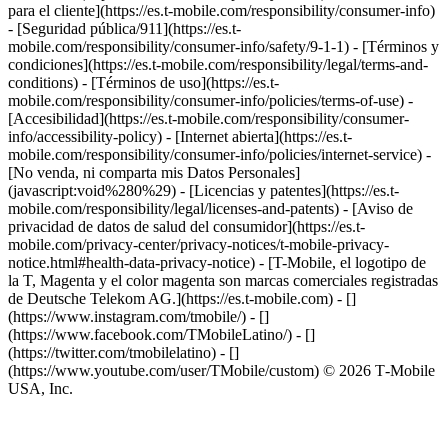
para el cliente](https://es.t-mobile.com/responsibility/consumer-info)
- [Seguridad pública/911](https://es.t-
mobile.com/responsibility/consumer-info/safety/9-1-1) - [​Términos y
condiciones](https://es.t-mobile.com/responsibility/legal/terms-and-
conditions) - [Términos de uso](https://es.t-
mobile.com/responsibility/consumer-info/policies/terms-of-use) -
[Accesibilidad](https://es.t-mobile.com/responsibility/consumer-
info/accessibility-policy) - [Internet abierta](https://es.t-
mobile.com/responsibility/consumer-info/policies/internet-service) -
[No venda, ni comparta mis Datos Personales]
(javascript:void%280%29) - [Licencias y patentes](https://es.t-
mobile.com/responsibility/legal/licenses-and-patents) - [Aviso de
privacidad de datos de salud del consumidor](https://es.t-
mobile.com/privacy-center/privacy-notices/t-mobile-privacy-
notice.html#health-data-privacy-notice) - [T-Mobile, el logotipo de
la T, Magenta y el color magenta son marcas comerciales registradas
de Deutsche Telekom AG.](https://es.t-mobile.com)
- []
(https://www.instagram.com/tmobile/) - []
(https://www.facebook.com/TMobileLatino/) - []
(https://twitter.com/tmobilelatino) - []
(https://www.youtube.com/user/TMobile/custom) © 2026 T‑Mobile
USA, Inc.