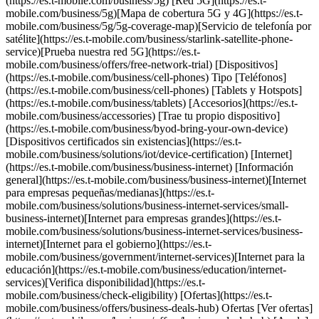
(https://es.t-mobile.com/business/5g) [Red 5G](https://es.t-
mobile.com/business/5g)[Mapa de cobertura 5G y 4G](https://es.t-
mobile.com/business/5g/5g-coverage-map)[Servicio de telefonía por
satélite](https://es.t-mobile.com/business/starlink-satellite-phone-
service)[Prueba nuestra red 5G](https://es.t-
mobile.com/business/offers/free-network-trial) [Dispositivos]
(https://es.t-mobile.com/business/cell-phones) Tipo [Teléfonos]
(https://es.t-mobile.com/business/cell-phones) [Tablets y Hotspots]
(https://es.t-mobile.com/business/tablets) [Accesorios](https://es.t-
mobile.com/business/accessories) [Trae tu propio dispositivo]
(https://es.t-mobile.com/business/byod-bring-your-own-device)
[Dispositivos certificados sin existencias](https://es.t-
mobile.com/business/solutions/iot/device-certification) [Internet]
(https://es.t-mobile.com/business/business-internet) [Información
general](https://es.t-mobile.com/business/business-internet)[Internet
para empresas pequeñas/medianas](https://es.t-
mobile.com/business/solutions/business-internet-services/small-
business-internet)[Internet para empresas grandes](https://es.t-
mobile.com/business/solutions/business-internet-services/business-
internet)[Internet para el gobierno](https://es.t-
mobile.com/business/government/internet-services)[Internet para la
educación](https://es.t-mobile.com/business/education/internet-
services)[Verifica disponibilidad](https://es.t-
mobile.com/business/check-eligibility) [Ofertas](https://es.t-
mobile.com/business/offers/business-deals-hub) Ofertas [Ver ofertas]