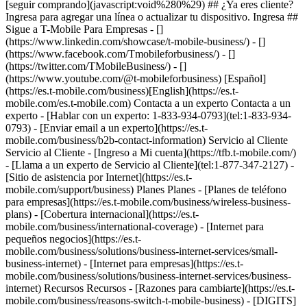
[seguir comprando](javascript:void%280%29) ## ¿Ya eres cliente?
Ingresa para agregar una línea o actualizar tu dispositivo. Ingresa ##
Sigue a T-Mobile Para Empresas - []
(https://www.linkedin.com/showcase/t-mobile-business/) - []
(https://www.facebook.com/Tmobileforbusiness/) - []
(https://twitter.com/TMobileBusiness/) - []
(https://www.youtube.com/@t-mobileforbusiness) [Español]
(https://es.t-mobile.com/business)[English](https://es.t-
mobile.com/es.t-mobile.com) Contacta a un experto Contacta a un
experto - [Hablar con un experto: 1-833-934-0793](tel:1-833-934-
0793) - [Enviar email a un experto](https://es.t-
mobile.com/business/b2b-contact-information) Servicio al Cliente
Servicio al Cliente - [Ingreso a Mi cuenta](https://tfb.t-mobile.com/)
- [Llama a un experto de Servicio al Cliente](tel:1-877-347-2127) -
[Sitio de asistencia por Internet](https://es.t-
mobile.com/support/business) Planes Planes - [Planes de teléfono
para empresas](https://es.t-mobile.com/business/wireless-business-
plans) - [Cobertura internacional](https://es.t-
mobile.com/business/international-coverage) - [Internet para
pequeños negocios](https://es.t-
mobile.com/business/solutions/business-internet-services/small-
business-internet) - [Internet para empresas](https://es.t-
mobile.com/business/solutions/business-internet-services/business-
internet) Recursos Recursos - [Razones para cambiarte](https://es.t-
mobile.com/business/reasons-switch-t-mobile-business) - [DIGITS]