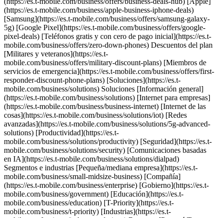
(https://es.t-mobile.com/business/offers/business-deals-hub) [Apple]
(https://es.t-mobile.com/business/apple-business-iphone-deals)
[Samsung](https://es.t-mobile.com/business/offers/samsung-galaxy-
5g) [Google Pixel](https://es.t-mobile.com/business/offers/google-
pixel-deals) [Teléfonos gratis y con cero de pago inicial](https://es.t-
mobile.com/business/offers/zero-down-phones) Descuentos del plan
[Militares y veteranos](https://es.t-
mobile.com/business/offers/military-discount-plans) [Miembros de
servicios de emergencia](https://es.t-mobile.com/business/offers/first-
responder-discount-phone-plans) [Soluciones](https://es.t-
mobile.com/business/solutions) Soluciones [Información general]
(https://es.t-mobile.com/business/solutions) [Internet para empresas]
(https://es.t-mobile.com/business/business-internet) [Internet de las
cosas](https://es.t-mobile.com/business/solutions/iot) [Redes
avanzadas](https://es.t-mobile.com/business/solutions/5g-advanced-
solutions) [Productividad](https://es.t-
mobile.com/business/solutions/productivity) [Seguridad](https://es.t-
mobile.com/business/solutions/security) [Comunicaciones basadas
en IA](https://es.t-mobile.com/business/solutions/dialpad)
Segmentos e industrias [Pequeña/mediana empresa](https://es.t-
mobile.com/business/small-midsize-business) [Compañía]
(https://es.t-mobile.com/business/enterprise) [Gobierno](https://es.t-
mobile.com/business/government) [Educación](https://es.t-
mobile.com/business/education) [T-Priority](https://es.t-
mobile.com/business/t-priority) [Industrias](https://es.t-