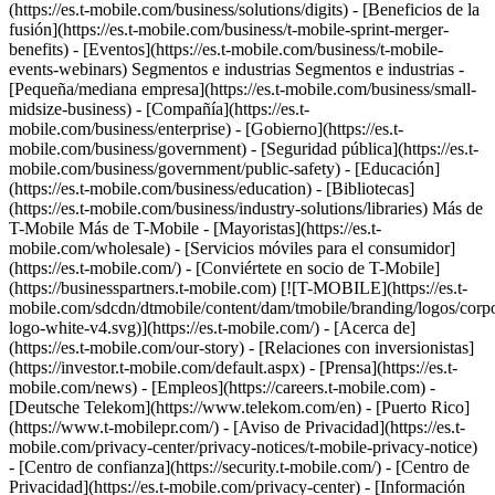
(https://es.t-mobile.com/business/solutions/digits) - [Beneficios de la
fusión](https://es.t-mobile.com/business/t-mobile-sprint-merger-
benefits) - [Eventos](https://es.t-mobile.com/business/t-mobile-
events-webinars) Segmentos e industrias Segmentos e industrias -
[Pequeña/mediana empresa](https://es.t-mobile.com/business/small-
midsize-business) - [Compañía](https://es.t-
mobile.com/business/enterprise) - [Gobierno](https://es.t-
mobile.com/business/government) - [Seguridad pública](https://es.t-
mobile.com/business/government/public-safety) - [Educación]
(https://es.t-mobile.com/business/education) - [Bibliotecas]
(https://es.t-mobile.com/business/industry-solutions/libraries) Más de
T-Mobile Más de T-Mobile - [Mayoristas](https://es.t-
mobile.com/wholesale) - [Servicios móviles para el consumidor]
(https://es.t-mobile.com/) - [Conviértete en socio de T-Mobile]
(https://businesspartners.t-mobile.com)
[![T-MOBILE](https://es.t-
mobile.com/sdcdn/dtmobile/content/dam/tmobile/branding/logos/corpo
logo-white-v4.svg)](https://es.t-mobile.com/) - [Acerca de]
(https://es.t-mobile.com/our-story) - [Relaciones con inversionistas]
(https://investor.t-mobile.com/default.aspx) - [Prensa](https://es.t-
mobile.com/news) - [Empleos](https://careers.t-mobile.com) -
[Deutsche Telekom](https://www.telekom.com/en) - [Puerto Rico]
(https://www.t-mobilepr.com/)
- [Aviso de Privacidad](https://es.t-
mobile.com/privacy-center/privacy-notices/t-mobile-privacy-notice)
- [Centro de confianza](https://security.t-mobile.com/) - [Centro de
Privacidad](https://es.t-mobile.com/privacy-center) - [Información