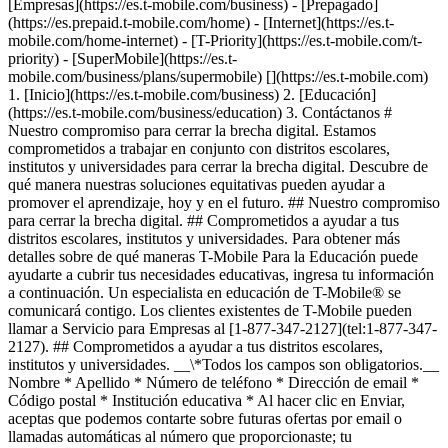
[Empresas](https://es.t-mobile.com/business) - [Prepagado]
(https://es.prepaid.t-mobile.com/home) - [Internet](https://es.t-
mobile.com/home-internet) - [T-Priority](https://es.t-mobile.com/t-
priority) - [SuperMobile](https://es.t-
mobile.com/business/plans/supermobile)
[](https://es.t-mobile.com)
1. [Inicio](https://es.t-mobile.com/business) 2. [Educación]
(https://es.t-mobile.com/business/education) 3. Contáctanos #
Nuestro compromiso para cerrar la brecha digital. Estamos
comprometidos a trabajar en conjunto con distritos escolares,
institutos y universidades para cerrar la brecha digital. Descubre de
qué manera nuestras soluciones equitativas pueden ayudar a
promover el aprendizaje, hoy y en el futuro. ## Nuestro compromiso
para cerrar la brecha digital. ## Comprometidos a ayudar a tus
distritos escolares, institutos y universidades. Para obtener más
detalles sobre de qué maneras T-Mobile Para la Educación puede
ayudarte a cubrir tus necesidades educativas, ingresa tu información
a continuación. Un especialista en educación de T-Mobile® se
comunicará contigo. Los clientes existentes de T-Mobile pueden
llamar a Servicio para Empresas al [1-877-347-2127](tel:1-877-347-
2127). ## Comprometidos a ayudar a tus distritos escolares,
institutos y universidades. __\*Todos los campos son obligatorios.__
Nombre * Apellido * Número de teléfono * Dirección de email *
Código postal * Institución educativa * Al hacer clic en Enviar,
aceptas que podemos contarte sobre futuras ofertas por email o
llamadas automáticas al número que proporcionaste; tu