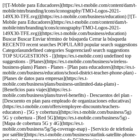
[![T-Mobile para Educadores](https://es.t-mobile.com/content/dam/t-
mobile/ntm/branding/icons/iconography/TMO-Logos-2021-
149X30-TFE.svg)](https://es.t-mobile.com/business/education) [![T-
Mobile para Educadores](https://es.t-mobile.com/content/dam/t-
mobile/ntm/branding/icons/iconography/TMO-Logos-2021-
149X30-TFE.svg)](https://es.t-mobile.com/business/education)
Buscar Buscar Enviar término de búsqueda Cerrar la búsqueda
RECENT0 recent searches POPULAR0 popular search suggestions
Categoríasundefined categories Sugerencias0 search suggestions
TOP SUGGESTIONS - [](https://es.t-mobile.com) undefined top
suggestions - [Planes](https://es.t-mobile.com/business/wireless-
business-plans) Planes - Planes - [Plan para educadores](https://es.t-
mobile.com/business/education/school-district-teacher-phone-plan) -
[Planes de datos para empresas](https://es.t-
mobile.com/business/plans/business-unlimited-data-plans) -
[Beneficios para viajes](https://es.t-
mobile.com/business/plans/travel-benefits) - Descuentos del plan -
[Descuento en plan para empleado de organizaciones educativas]
(https://es.t-mobile.com/offers/employee-discounts/teachers-
educators) - [5G y cobertura](https://es.t-mobile.com/business/5g)
5G y cobertura - [Red 5G](https://es.t-mobile.com/business/5g) -
[Mapa de cobertura 5G y 4G](https://es.t-
mobile.com/business/5g/5g-coverage-map) - [Servicio de telefonía
por satélite](https://es.t-mobile.com/business/starlink-satellite-phone-