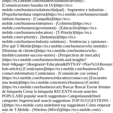
(https://es.t-mobile.com/business/solutions/security) -
[Comunicaciones basadas en IA](https://es.t-
mobile.com/business/solutions/dialpad) - Segmentos e industrias -
[Pequeña/mediana empresa](https://es.t-mobile.com/business/small-
midsize-business) - [Compañía](https://es.t-
mobile.com/business/enterprise) - [Gobierno](https://es.t-
mobile.com/business/government) - [Educación](https://es.t-
mobile.com/business/education) - [T-Priority](https://es.t-
mobile.com/t-priority) - [Industrias](https://es.t-
mobile.com/business/industry-solutions) - Tendencias y opiniones -
[Por qué T-Mobile](https://es.t-mobile.com/business/why-tmobile) -
[Historias de clientes](https://es.t-mobile.com/business/why-
tmobile/customer-success-stories) - [Perspectivas de mercado]
(https://es.t-mobile.com/business/trends-and-insights?
limit=6&page=1&segment=Education&INTNAV=tNav%3AResources
hub-articles) [Contáctanos](https://es.t-mobile.com/business/b2b-
contact-information) Contáctanos - [Comunícate con ventas]
(https://es.t-mobile.com/business/education/contact-us) [Encuentra
una tienda](https://es.t-mobile.com/stores/i/business) [Carrito]
(https://es.t-mobile.com/business/cart) Buscar Buscar Enviar término
de búsqueda Cerrar la búsqueda RECENT0 recent searches
POPULAR0 popular search suggestions Categoríasundefined
categories Sugerencias0 search suggestions TOP SUGGESTIONS -
[](https://es.t-mobile.com) undefined top suggestions Cómo empezar
más de T-Mobile - [Wireless (Móvil)](https://es.t-mobile.com/) -