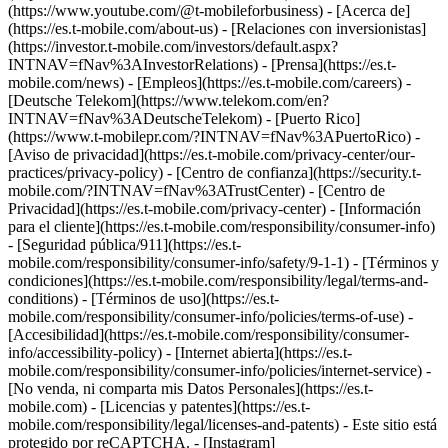
(https://www.youtube.com/@t-mobileforbusiness)
- [Acerca de]
(https://es.t-mobile.com/about-us) - [Relaciones con inversionistas]
(https://investor.t-mobile.com/investors/default.aspx?
INTNAV=fNav%3AInvestorRelations) - [Prensa](https://es.t-
mobile.com/news) - [Empleos](https://es.t-mobile.com/careers) -
[Deutsche Telekom](https://www.telekom.com/en?
INTNAV=fNav%3ADeutscheTelekom) - [Puerto Rico]
(https://www.t-mobilepr.com/?INTNAV=fNav%3APuertoRico)
-
[Aviso de privacidad](https://es.t-mobile.com/privacy-center/our-
practices/privacy-policy) - [Centro de confianza](https://security.t-
mobile.com/?INTNAV=fNav%3ATrustCenter) - [Centro de
Privacidad](https://es.t-mobile.com/privacy-center) - [Información
para el cliente](https://es.t-mobile.com/responsibility/consumer-info)
- [Seguridad pública/911](https://es.t-
mobile.com/responsibility/consumer-info/safety/9-1-1) - [Términos y
condiciones](https://es.t-mobile.com/responsibility/legal/terms-and-
conditions) - [Términos de uso](https://es.t-
mobile.com/responsibility/consumer-info/policies/terms-of-use) -
[Accesibilidad](https://es.t-mobile.com/responsibility/consumer-
info/accessibility-policy) - [Internet abierta](https://es.t-
mobile.com/responsibility/consumer-info/policies/internet-service) -
[No venda, ni comparta mis Datos Personales](https://es.t-
mobile.com) - [Licencias y patentes](https://es.t-
mobile.com/responsibility/legal/licenses-and-patents) - Este sitio está
protegido por reCAPTCHA.
- [Instagram]