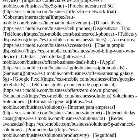
service) - [Impactos comerciales de 5G](https://es.t-
mobile.com/business/5g/5g-hq) - [Prueba nuestra red 5G]
(https://es.t-mobile.com/business/offers/free-network-trial) -
[Cobertura internacional](https://es.t-
mobile.com/business/international-coverage) - [Dispositivos]
(https://es.t-mobile.com/business/cell-phones) Dispositivos - Tipo -
[Teléfonos](https://es.t-mobile.com/business/cell-phones) - [Tablets y
dispositivos](https://es.t-mobile.com/business/tablets) - [Accesorios]
(https://es.t-mobile.com/business/accessories) - [Trae tu propio
dispositivo](https://es.t-mobile.com/business/byod-bring-your-own-
device) - Ofertas - [Ver ofertas](https://es.t-
mobile.com/business/offers/business-deals-hub) - [Apple]
(https://es.t-mobile.com/business/apple-business-iphone-deals) -
[Samsung](https://es.t-mobile.com/business/offers/samsung-galaxy-
5g) - [Google Pixel](https://es.t-mobile.com/business/offers/google-
pixel-deals) - [Teléfonos gratis y con cero de pago inicial]
(https://es.t-mobile.com/business/offers/zero-down-phones) -
[Soluciones](https://es.t-mobile.com/business/solutions) Soluciones -
Soluciones - [Información general](https://es.t-
mobile.com/business/solutions) - [Internet para empresas]
(https://es.t-mobile.com/business/business-internet) - [Internet de las
cosas](https://es.t-mobile.com/business/solutions/iot) - [Redes
avanzadas](https://es.t-mobile.com/business/solutions/5g-advanced-
solutions) - [Productividad](https://es.t-
mobile.com/business/solutions/productivity) - [Seguridad]