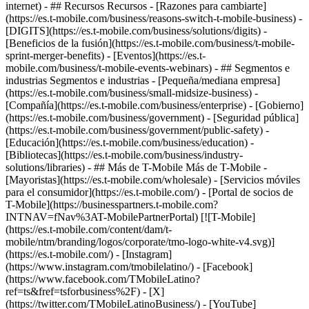
internet) - ## Recursos Recursos - [Razones para cambiarte]
(https://es.t-mobile.com/business/reasons-switch-t-mobile-business) -
[DIGITS](https://es.t-mobile.com/business/solutions/digits) -
[Beneficios de la fusión](https://es.t-mobile.com/business/t-mobile-
sprint-merger-benefits) - [Eventos](https://es.t-
mobile.com/business/t-mobile-events-webinars) - ## Segmentos e
industrias Segmentos e industrias - [Pequeña/mediana empresa]
(https://es.t-mobile.com/business/small-midsize-business) -
[Compañía](https://es.t-mobile.com/business/enterprise) - [Gobierno]
(https://es.t-mobile.com/business/government) - [Seguridad pública]
(https://es.t-mobile.com/business/government/public-safety) -
[Educación](https://es.t-mobile.com/business/education) -
[Bibliotecas](https://es.t-mobile.com/business/industry-
solutions/libraries) - ## Más de T-Mobile Más de T-Mobile -
[Mayoristas](https://es.t-mobile.com/wholesale) - [Servicios móviles
para el consumidor](https://es.t-mobile.com/) - [Portal de socios de
T-Mobile](https://businesspartners.t-mobile.com?
INTNAV=fNav%3AT-MobilePartnerPortal) [![T-Mobile]
(https://es.t-mobile.com/content/dam/t-
mobile/ntm/branding/logos/corporate/tmo-logo-white-v4.svg)]
(https://es.t-mobile.com/) - [Instagram]
(https://www.instagram.com/tmobilelatino/) - [Facebook]
(https://www.facebook.com/TMobileLatino?
ref=ts&fref=tsforbusiness%2F) - [X]
(https://twitter.com/TMobileLatinoBusiness/) - [YouTube]