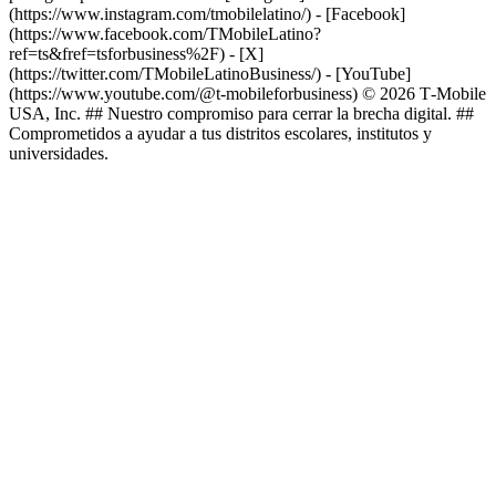
(https://www.instagram.com/tmobilelatino/) - [Facebook]
(https://www.facebook.com/TMobileLatino?
ref=ts&fref=tsforbusiness%2F) - [X]
(https://twitter.com/TMobileLatinoBusiness/) - [YouTube]
(https://www.youtube.com/@t-mobileforbusiness) © 2026 T‑Mobile
USA, Inc. ## Nuestro compromiso para cerrar la brecha digital. ##
Comprometidos a ayudar a tus distritos escolares, institutos y
universidades.