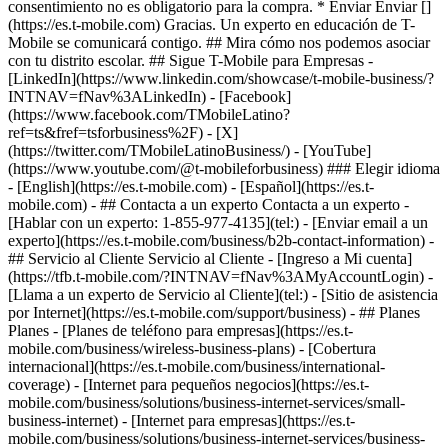
consentimiento no es obligatorio para la compra. * Enviar Enviar []
(https://es.t-mobile.com) Gracias. Un experto en educación de T-
Mobile se comunicará contigo. ## Mira cómo nos podemos asociar
con tu distrito escolar. ## Sigue T-Mobile para Empresas -
[LinkedIn](https://www.linkedin.com/showcase/t-mobile-business/?
INTNAV=fNav%3ALinkedIn) - [Facebook]
(https://www.facebook.com/TMobileLatino?
ref=ts&fref=tsforbusiness%2F) - [X]
(https://twitter.com/TMobileLatinoBusiness/) - [YouTube]
(https://www.youtube.com/@t-mobileforbusiness) ### Elegir idioma
- [English](https://es.t-mobile.com) - [Español](https://es.t-
mobile.com)
- ## Contacta a un experto Contacta a un experto -
[Hablar con un experto: 1-855-977-4135](tel:) - [Enviar email a un
experto](https://es.t-mobile.com/business/b2b-contact-information) -
## Servicio al Cliente Servicio al Cliente - [Ingreso a Mi cuenta]
(https://tfb.t-mobile.com/?INTNAV=fNav%3AMyAccountLogin) -
[Llama a un experto de Servicio al Cliente](tel:) - [Sitio de asistencia
por Internet](https://es.t-mobile.com/support/business) - ## Planes
Planes - [Planes de teléfono para empresas](https://es.t-
mobile.com/business/wireless-business-plans) - [Cobertura
internacional](https://es.t-mobile.com/business/international-
coverage) - [Internet para pequeños negocios](https://es.t-
mobile.com/business/solutions/business-internet-services/small-
business-internet) - [Internet para empresas](https://es.t-
mobile.com/business/solutions/business-internet-services/business-