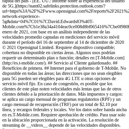
rápida del país - [EE. UU.: Informe sobre la experiencia del usuario
de 5G,](https://nam02.safelinks.protection.outlook.com/?
url=https%3A%2F%2Fwww.opensignal.com%2Freports%2F2021%
network-experience-
5g&data=04%7C01%7CDavid.Edwards83%40T-
Mobile.com%7Cb1e38a34a4104eac0ce008d8bf065416%7Cbe0
enero de 2021, con base en un análisis independiente de las
velocidades promedio captadas en mediciones del servicio móvil
durante el período del 16 de septiembre al 14 de diciembre de 2020
© 2021 Opensignal Limited. Requiere dispositivo compatible;
cobertura no disponible en ciertas áreas. Algunos usos podrían
requerir un determinado plan o función; detalles en [T-Mobile.com]
(http://es.t-mobile.com/). ## Servicio al Cliente galardonado. ##
Beneficios de primera. ## Internet para el gobierno de T-Mobile. No
disponible en todas las áreas; las direcciones que no sean elegibles
para 5G pueden ser elegibles para 4G LTE u otras opciones de
servicio móvil fijo. En caso de congestión, es posible que los
clientes de este plan noten velocidades más lentas que las de otros
clientes debido a la priorización de datos. Más impuestos y cargos:
se aplica un cargo mensual de programas regulatorios (RPF) y un
cargo mensual de recuperación (TRF) por un total de $2.10 por
línea, y recargos federales y locales. Ver los datos sobre banda ancha
en es.T-Mobile.com. Requiere aprobación de crédito. Para usar solo
en la ubicación proporcionada en la activación. La resolución de
streaming de __videos__ depende de las velocidades disponibles.