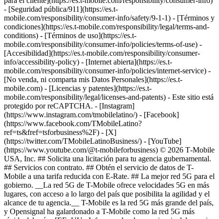
para el cliente](https://es.t-mobile.com/responsibility/consumer-info)
- [Seguridad pública/911](https://es.t-
mobile.com/responsibility/consumer-info/safety/9-1-1) - [Términos y
condiciones](https://es.t-mobile.com/responsibility/legal/terms-and-
conditions) - [Términos de uso](https://es.t-
mobile.com/responsibility/consumer-info/policies/terms-of-use) -
[Accesibilidad](https://es.t-mobile.com/responsibility/consumer-
info/accessibility-policy) - [Internet abierta](https://es.t-
mobile.com/responsibility/consumer-info/policies/internet-service) -
[No venda, ni comparta mis Datos Personales](https://es.t-
mobile.com) - [Licencias y patentes](https://es.t-
mobile.com/responsibility/legal/licenses-and-patents) - Este sitio está
protegido por reCAPTCHA.
- [Instagram]
(https://www.instagram.com/tmobilelatino/) - [Facebook]
(https://www.facebook.com/TMobileLatino?
ref=ts&fref=tsforbusiness%2F) - [X]
(https://twitter.com/TMobileLatinoBusiness/) - [YouTube]
(https://www.youtube.com/@t-mobileforbusiness) © 2026 T‑Mobile
USA, Inc. ## Solicita una licitación para tu agencia gubernamental.
## Servicios con contrato. ## Obtén el servicio de datos de T-
Mobile a una tarifa reducida con E-Rate. ## La mejor red 5G para el
gobierno. __La red 5G de T-Mobile ofrece velocidades 5G en más
lugares, con acceso a lo largo del país que posibilita la agilidad y el
alcance de tu agencia.__ T-Mobile es la red 5G más grande del país,
y Opensignal ha galardonado a T-Mobile como la red 5G más