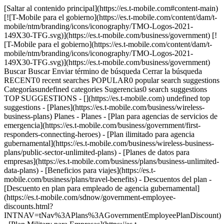
[Saltar al contenido principal](https://es.t-mobile.com#content-main) [![T-Mobile para el gobierno](https://es.t-mobile.com/content/dam/t-mobile/ntm/branding/icons/iconography/TMO-Logos-2021-149X30-TFG.svg)](https://es.t-mobile.com/business/government) [![T-Mobile para el gobierno](https://es.t-mobile.com/content/dam/t-mobile/ntm/branding/icons/iconography/TMO-Logos-2021-149X30-TFG.svg)](https://es.t-mobile.com/business/government) Buscar Buscar Enviar término de búsqueda Cerrar la búsqueda RECENT0 recent searches POPULAR0 popular search suggestions Categoríasundefined categories Sugerencias0 search suggestions TOP SUGGESTIONS - [](https://es.t-mobile.com) undefined top suggestions - [Planes](https://es.t-mobile.com/business/wireless-business-plans) Planes - Planes - [Plan para agencias de servicios de emergencia](https://es.t-mobile.com/business/government/first-responders-connecting-heroes) - [Plan ilimitado para agencia gubernamental](https://es.t-mobile.com/business/wireless-business-plans/public-sector-unlimited-plans) - [Planes de datos para empresas](https://es.t-mobile.com/business/plans/business-unlimited-data-plans) - [Beneficios para viajes](https://es.t-mobile.com/business/plans/travel-benefits) - Descuentos del plan - [Descuento en plan para empleado de agencia gubernamental](https://es.t-mobile.com/sdnow/government-employee-discounts.html?INTNAV=tNav%3APlans%3AGovernmentEmployeePlanDiscount) - [Plan Military para Empresas](https://es.t-mobile.com/business/offers/military-discount-plans) - [Plan First Responder para empresas](https://es.t-mobile.com/business/offers/first-responder-discount-phone-plans) - [5G y cobertura](https://es.t-mobile.com/business/5g) 5G y cobertura - [Red 5G](https://es.t-mobile.com/business/5g) - [Mapa de cobertura 5G y 4G](https://es.t-mobile.com/business/5g/5g-coverage-map) - [Servicio de telefonía por satélite](https://es.t-mobile.com/business/starlink-satellite-phone-service) - [Impactos comerciales de 5G](https://es.t-mobile.com/business/5g/5g-hq) - [Prueba nuestra red 5G](https://es.t-mobile.com/business/offers/free-network-trial) - [Cobertura internacional](https://es.t-mobile.com/business/international-coverage) - [Dispositivos](https://es.t-mobile.com/business/cell-phones) Dispositivos - Tipo - [Teléfonos](https://es.t-mobile.com/business/cell-phones) - [Tablets y dispositivos](https://es.t-mobile.com/business/tablets) - [Accesorios](https://es.t-mobile.com/business/accessories) - [Trae tu propio dispositivo](https://es.t-mobile.com/business/byod-bring-your-own-device) - Ofertas - [Ver ofertas](https://es.t-mobile.com/business/offers/business-deals-hub) - [Apple](https://es.t-mobile.com/business/apple-business-iphone-deals) - [Samsung](https://es.t-mobile.com/business/offers/samsung-galaxy-5g) - [Google Pixel](https://es.t-mobile.com/business/offers/google-pixel-deals) - [Teléfonos gratis y con cero de pago inicial](https://es.t-mobile.com/business/offers/zero-down-phones) - [Soluciones](https://es.t-mobile.com/business/solutions) Soluciones - Soluciones - [Información general](https://es.t-mobile.com/business/solutions) - [Internet para empresas](https://es.t-mobile.com/business/business-internet) - [Internet de las cosas](https://es.t-mobile.com/business/solutions/iot) - [Redes avanzadas](https://es.t-mobile.com/business/solutions/5g-advanced-solutions) - [Productividad](https://es.t-mobile.com/business/solutions/productivity) - [Seguridad](https://es.t-mobile.com/business/solutions/security) - [Comunicaciones basadas en IA](https://es.t-mobile.com/business/solutions/dialpad) - Segmentos e industrias - [Pequeña/mediana empresa](https://es.t-mobile.com/business/small-midsize-business) - [Compañía](https://es.t-mobile.com/business/enterprise) - [Gobierno](https://es.t-mobile.com/business/government) - [Educación](https://es.t-mobile.com/business/education) - [T-Priority](https://es.t-mobile.com/t-priority) - [Industrias](https://es.t-mobile.com/business/industry-solutions) - Recursos - [Por qué T-Mobile](https://es.t-mobile.com/business/why-tmobile) - [Historias de clientes](https://es.t-mobile.com/business/why-tmobile/customer-success-stories) - [Cambiar de operador móvil](https://es.t-mobile.com/business/switch-phone-carriers) - [Beneficios](https://es.t-mobile.com/business/benefits/magenta-status) [Contáctanos](https://es.t-mobile.com/business/b2b-contact-information) Contáctanos - [Comunícate con ventas](https://es.t-mobile.com/business/government/contact-information-inbound) [Encuentra una tienda](https://es.t-mobile.com/stores/i/business) [Carrito](https://es.t-mobile.com/business/cart) Buscar Buscar Enviar término de búsqueda Cerrar la búsqueda RECENT0 recent searches POPULAR0 popular search suggestions Categoríasundefined categories Sugerencias0 search suggestions TOP SUGGESTIONS - [](https://es.t-mobile.com) undefined top suggestions Cómo empezar más de T-Mobile - [Wireless (Móvil)](https://es.t-mobile.com/) - [Empresas](https://es.t-mobile.com/business) - [Prepagado](https://es.prepaid.t-mobile.com/home) - [Internet](https://es.t-mobile.com/home-internet) - [T-Priority](https://es.t-mobile.com/t-priority) - [SuperMobile](https://es.t-mobile.com/business/plans/supermobile) [](https://es.t-mobile.com) GESTIÓN DE RFP # Solicita una licitación para tu agencia gubernamental. ¿Estás listo para elegir un nuevo proveedor de servicio móvil? T-Mobile Para El Gobierno licitará en tus próximos programas para proveer las soluciones de conectividad y datos móviles que necesitas. [Envíanos un email](mailto:bidmanagement@t-mobile.com) ## Solicita una licitación para tu agencia gubernamental. Soluciones para agencias gubernamentales. Trabajamos con agencias locales, estatales y federales, incluso agencias de seguridad pública, instituciones educativas y manejo y respuesta a emergencias. ![Precios flexibles y transparentes.](https://es.t-mobile.com/sdscene7/is/image/Tmusprod/TFB-Bid-RFP-Management-Page-article-CloseUpTablet-desktop-2:HERO-mobile?fmt=jpg&qlt=85%2C0&resMode=sharp2&op_usm=1.75%2C0.3%2C2%2C0) ### Servicios con contrato. [Servicios con contrato.](https://es.t-mobile.com) Servicios con contrato. Ofrecemos los siguientes servicios con contrato para tus agencias gubernamentales: datos, línea fija, telefonía móvil, seguridad, gestión de flotas, y mucho más. [Envíanos un email](mailto:bidmanagement@t-mobile.com) ## Servicios con contrato. ![Imagen del interior de una biblioteca.](https://es.t-mobile.com/sdscene7/is/image/Tmusprod/TFB-Bid-RFP-Management-Page-article-LibraryStairs-desktop-2:HERO-mobile?fmt=jpg&qlt=85%2C0&resMode=sharp2&op_usm=1.75%2C0.3%2C2%2C0) ### Obtén el servicio de datos de T-Mobile a una tarifa reducida con E-Rate. [Obtén el servicio de datos de T-Mobile a una tarifa reducida con E-Rate.](https://es.t-mobile.com) Obtén el servicio de datos de T-Mobile a una tarifa reducida con E-Rate. El gobierno federal creó el programa E-Rate para ayudar a escuelas y bibliotecas elegibles a acceder a la conectividad que necesitan a un precio con descuento. [Conoce más](https://es.t-mobile.com/business/education/schools-libraries-e-rate) ## Obtén el servicio de datos de T-Mobile a una tarifa reducida con E-Rate. Somos el mejor en 5G porque pensamos diferente ## La mejor red 5G para el gobierno. T-Mobile ahora es la red 5G más grande Y más rápida del país. Requiere dispositivo compatible; cobertura no disponible en ciertas áreas. Ver términos completos ## La mejor red 5G para el gobierno. __La red 5G de T-Mobile ofrece velocidades 5G en más lugares, con acceso a lo largo del país que posibilita la agilidad y el alcance de tu agencia.__ T-Mobile es la red 5G más grande del país, y Opensignal ha galardonado a T-Mobile como la red 5G más rápida del país - [EE. UU.: Informe sobre la experiencia del usuario de 5G,](https://nam02.safelinks.protection.outlook.com/?url=https%3A%2F%2Fwww.opensignal.com%2Freports%2F2021%2F01%2Fusa%2Fmobile-network-experience-5g&data=04%7C01%7CDavid.Edwards83%40T-Mobile.com%7Cb1e38a34a4104eac0ce008d8bf065416%7Cbe0f980bdd994b19bd7bbc71a09b026c%7C0%7C0%7C637469381180953126%7CUnknown%7CTWFpbGZsb3d8eyJWIjoiMC4wLjAwMDAiLCJQIjoiV2luMzIiLCJBTiI6Ik1haWwiLCJXVCI6Mn0%3D%7C1000&sdata=T0%2BRGKNGhyknqmlIhFSv3F82H7rOFzorjkoQs9iYtVs%3D&reserved=0) enero de 2021, con base en un análisis independiente de las velocidades promedio captadas en mediciones del servicio móvil durante el período del 16 de septiembre al 14 de diciembre de 2020 © 2021 Opensignal Limited. Requiere dispositivo compatible; cobertura no disponible en ciertas áreas. Algunos usos podrían requerir un determinado plan o función; detalles en [T-Mobile.com](http://es.t-mobile.com/). ## Servicio al Cliente galardonado. Servicio al Cliente que te pone primero con un Equipo de Expertos especializados. ## Servicio al Cliente galardonado. ## Beneficios de primera. Beneficios premium en TODOS los planes para que gastes menos e innoves más. ## Beneficios de primera. Programas que benefician a agencias gubernamentales. Programas innovadores para estudiantes, miembros de servicios de emergencia y más. ![Dos empleados del gobienro colaboran a través de varias computadoras en la oficina.](https://es.t-mobile.com/sdscene7/is/image/Tmusprod/TBF-Updates-to-the-Government-Article-FiftyFifty-640x352-Desktop:16x9?fmt=jpg&qlt=85%2C0&resMode=sharp2&op_usm=1.75%2C0.3%2C2%2C0) ### Internet para el gobierno de T-Mobile. [Internet para el gobierno de T-Mobile.](https://es.t-mobile.com) Internet para el gobierno de T-Mobile. Obtén servicio de Internet económico con datos. Úsalo como Internet principal o como respaldo ilimitado para obtener máxima resiliencia y conectividad para comunicaciones críticas. [Conoce más](https://es.t-mobile.com/busines