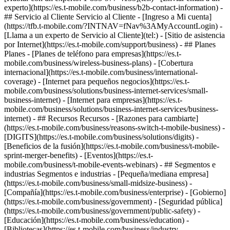
experto](https://es.t-mobile.com/business/b2b-contact-information) -
## Servicio al Cliente Servicio al Cliente - [Ingreso a Mi cuenta]
(https://tfb.t-mobile.com/?INTNAV=fNav%3AMyAccountLogin) -
[Llama a un experto de Servicio al Cliente](tel:) - [Sitio de asistencia
por Internet](https://es.t-mobile.com/support/business) - ## Planes
Planes - [Planes de teléfono para empresas](https://es.t-
mobile.com/business/wireless-business-plans) - [Cobertura
internacional](https://es.t-mobile.com/business/international-
coverage) - [Internet para pequeños negocios](https://es.t-
mobile.com/business/solutions/business-internet-services/small-
business-internet) - [Internet para empresas](https://es.t-
mobile.com/business/solutions/business-internet-services/business-
internet) - ## Recursos Recursos - [Razones para cambiarte]
(https://es.t-mobile.com/business/reasons-switch-t-mobile-business) -
[DIGITS](https://es.t-mobile.com/business/solutions/digits) -
[Beneficios de la fusión](https://es.t-mobile.com/business/t-mobile-
sprint-merger-benefits) - [Eventos](https://es.t-
mobile.com/business/t-mobile-events-webinars) - ## Segmentos e
industrias Segmentos e industrias - [Pequeña/mediana empresa]
(https://es.t-mobile.com/business/small-midsize-business) -
[Compañía](https://es.t-mobile.com/business/enterprise) - [Gobierno]
(https://es.t-mobile.com/business/government) - [Seguridad pública]
(https://es.t-mobile.com/business/government/public-safety) -
[Educación](https://es.t-mobile.com/business/education) -
[Bibliotecas](https://es.t-mobile.com/business/industry-