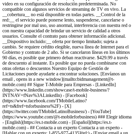
- ## Contacta a un experto Contacta a un experto -
[Hablar con un experto: 1-855-977-4135](tel:) - [Enviar email a un