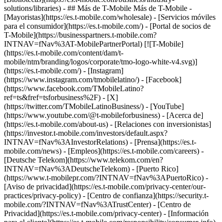
solutions/libraries) - ## Más de T-Mobile Más de T-Mobile -
[Mayoristas](https://es.t-mobile.com/wholesale) - [Servicios móviles
para el consumidor](https://es.t-mobile.com/) - [Portal de socios de
T-Mobile](https://businesspartners.t-mobile.com?
INTNAV=fNav%3AT-MobilePartnerPortal) [![T-Mobile]
(https://es.t-mobile.com/content/dam/t-
mobile/ntm/branding/logos/corporate/tmo-logo-white-v4.svg)]
(https://es.t-mobile.com/) - [Instagram]
(https://www.instagram.com/tmobilelatino/) - [Facebook]
(https://www.facebook.com/TMobileLatino?
ref=ts&fref=tsforbusiness%2F) - [X]
(https://twitter.com/TMobileLatinoBusiness/) - [YouTube]
(https://www.youtube.com/@t-mobileforbusiness)
- [Acerca de]
(https://es.t-mobile.com/about-us) - [Relaciones con inversionistas]
(https://investor.t-mobile.com/investors/default.aspx?
INTNAV=fNav%3AInvestorRelations) - [Prensa](https://es.t-
mobile.com/news) - [Empleos](https://es.t-mobile.com/careers) -
[Deutsche Telekom](https://www.telekom.com/en?
INTNAV=fNav%3ADeutscheTelekom) - [Puerto Rico]
(https://www.t-mobilepr.com/?INTNAV=fNav%3APuertoRico)
-
[Aviso de privacidad](https://es.t-mobile.com/privacy-center/our-
practices/privacy-policy) - [Centro de confianza](https://security.t-
mobile.com/?INTNAV=fNav%3ATrustCenter) - [Centro de
Privacidad](https://es.t-mobile.com/privacy-center) - [Información