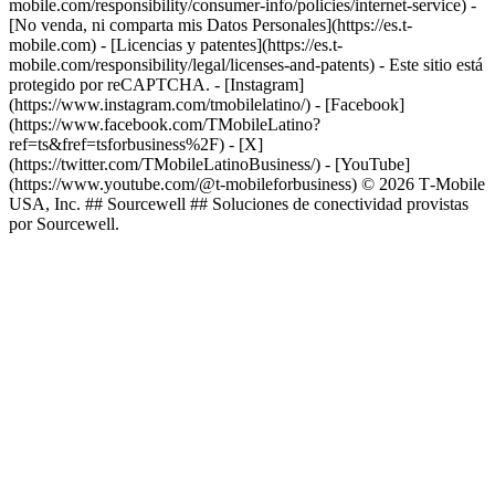
mobile.com/responsibility/consumer-info/policies/internet-service) -
[No venda, ni comparta mis Datos Personales](https://es.t-
mobile.com) - [Licencias y patentes](https://es.t-
mobile.com/responsibility/legal/licenses-and-patents) - Este sitio está
protegido por reCAPTCHA.
- [Instagram]
(https://www.instagram.com/tmobilelatino/) - [Facebook]
(https://www.facebook.com/TMobileLatino?
ref=ts&fref=tsforbusiness%2F) - [X]
(https://twitter.com/TMobileLatinoBusiness/) - [YouTube]
(https://www.youtube.com/@t-mobileforbusiness) © 2026 T‑Mobile
USA, Inc. ## Sourcewell ## Soluciones de conectividad provistas
por Sourcewell.