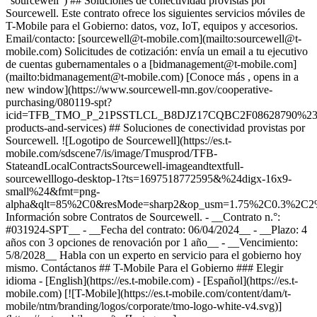
"sourcewell") ## Soluciones de conectividad provistas por
Sourcewell. Este contrato ofrece los siguientes servicios móviles de
T-Mobile para el Gobierno: datos, voz, IoT, equipos y accesorios.
Email/contacto: [sourcewell@t-mobile.com](mailto:sourcewell@t-
mobile.com) Solicitudes de cotización: envía un email a tu ejecutivo
de cuentas gubernamentales o a [bidmanagement@t-mobile.com]
(mailto:bidmanagement@t-mobile.com) [Conoce más , opens in a
new window](https://www.sourcewell-mn.gov/cooperative-
purchasing/080119-spt?
icid=TFB_TMO_P_21PSSTLCL_B8DJZ17CQBC2F08628790%23t
products-and-services) ## Soluciones de conectividad provistas por
Sourcewell. ![Logotipo de Sourcewell](https://es.t-
mobile.com/sdscene7/is/image/Tmusprod/TFB-
StateandLocalContractsSourcewell-imageandtextfull-
sourcewelllogo-desktop-1?ts=1697518772595&%24digx-16x9-
small%24&fmt=png-
alpha&qlt=85%2C0&resMode=sharp2&op_usm=1.75%2C0.3%2C2
Información sobre Contratos de Sourcewell. - __Contrato n.°:
#031924-SPT__
- __Fecha del contrato: 06/04/2024__
- __Plazo: 4
años con 3 opciones de renovación por 1 año__
- __Vencimiento:
5/8/2028__ Habla con un experto en servicio para el gobierno hoy
mismo. Contáctanos ## T-Mobile Para el Gobierno ### Elegir
idioma - [English](https://es.t-mobile.com) - [Español](https://es.t-
mobile.com) [![T-Mobile](https://es.t-mobile.com/content/dam/t-
mobile/ntm/branding/logos/corporate/tmo-logo-white-v4.svg)]