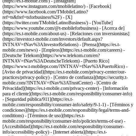
(https://es.t-mobile.com/) - [Instagram]
(https://www.instagram.com/tmobilelatino/) - [Facebook]
(https://www.facebook.com/TMobileLatino?
ref=ts&fref=tsforbusiness%2F) - [X]
(https://twitter.com/TMobileLatinoBusiness/) - [YouTube]
(https://www.youtube.com/@t-mobileforbusiness)
- [Acerca de]
(https://es.t-mobile.com/about-us) - [Relaciones con inversionistas]
(https://investor.t-mobile.com/investors/default.aspx?
INTNAV=fNav%3AInvestorRelations) - [Prensa](https://es.t-
mobile.com/news) - [Empleos](https://es.t-mobile.com/careers) -
[Deutsche Telekom](https://www.telekom.com/en?
INTNAV=fNav%3ADeutscheTelekom) - [Puerto Rico]
(https://www.t-mobilepr.com/?INTNAV=fNav%3APuertoRico)
-
[Aviso de privacidad](https://es.t-mobile.com/privacy-center/our-
practices/privacy-policy) - [Centro de confianza](https://security.t-
mobile.com/?INTNAV=fNav%3ATrustCenter) - [Centro de
Privacidad](https://es.t-mobile.com/privacy-center) - [Información
para el cliente](https://es.t-mobile.com/responsibility/consumer-info)
- [Seguridad pública/911](https://es.t-
mobile.com/responsibility/consumer-info/safety/9-1-1) - [Términos y
condiciones](https://es.t-mobile.com/responsibility/legal/terms-and-
conditions) - [Términos de uso](https://es.t-
mobile.com/responsibility/consumer-info/policies/terms-of-use) -
[Accesibilidad](https://es.t-mobile.com/responsibility/consumer-
info/accessibility-policy) - [Internet abierta](https://es.t-