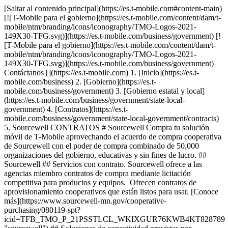
[Saltar al contenido principal](https://es.t-mobile.com#content-main)
[![T-Mobile para el gobierno](https://es.t-mobile.com/content/dam/t-
mobile/ntm/branding/icons/iconography/TMO-Logos-2021-
149X30-TFG.svg)](https://es.t-mobile.com/business/government) [!
[T-Mobile para el gobierno](https://es.t-mobile.com/content/dam/t-
mobile/ntm/branding/icons/iconography/TMO-Logos-2021-
149X30-TFG.svg)](https://es.t-mobile.com/business/government)
Contáctanos [](https://es.t-mobile.com) 1. [Inicio](https://es.t-
mobile.com/business) 2. [Gobierno](https://es.t-
mobile.com/business/government) 3. [Gobierno estatal y local]
(https://es.t-mobile.com/business/government/state-local-
government) 4. [Contratos](https://es.t-
mobile.com/business/government/state-local-government/contracts)
5. Sourcewell CONTRATOS # Sourcewell Compra tu solución
móvil de T-Mobile aprovechando el acuerdo de compra cooperativa
de Sourcewell con el poder de compra combinado de 50,000
organizaciones del gobierno, educativas y sin fines de lucro. ##
Sourcewell ## Servicios con contrato. Sourcewell ofrece a las
agencias miembro contratos de compra mediante licitación
competitiva para productos y equipos. Ofrecen contratos de
aprovisionamiento cooperativos que están listos para usar. [Conoce
más](https://www.sourcewell-mn.gov/cooperative-
purchasing/080119-spt?
icid=TFB_TMO_P_21PSSTLCL_WKIXGUR76KWB4KT828789