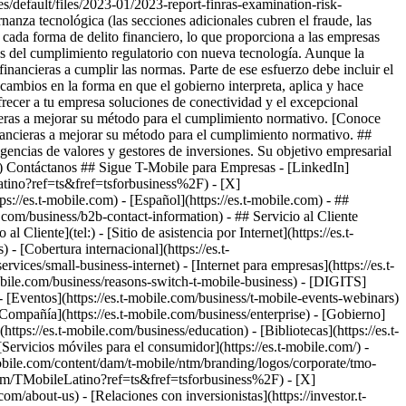
- ##
.com/business/b2b-contact-information) - ## Servicio al Cliente
ente](tel:) - [Sitio de asistencia por Internet](https://es.t-
- [Cobertura internacional](https://es.t-
vices/small-business-internet) - [Internet para empresas](https://es.t-
mobile.com/business/reasons-switch-t-mobile-business) - [DIGITS]
) - [Eventos](https://es.t-mobile.com/business/t-mobile-events-webinars)
Compañía](https://es.t-mobile.com/business/enterprise) - [Gobierno]
tps://es.t-mobile.com/business/education) - [Bibliotecas](https://es.t-
Servicios móviles para el consumidor](https://es.t-mobile.com/) -
bile.com/content/dam/t-mobile/ntm/branding/logos/corporate/tmo-
.com/TMobileLatino?ref=ts&fref=tsforbusiness%2F) - [X]
com/about-us) - [Relaciones con inversionistas](https://investor.t-