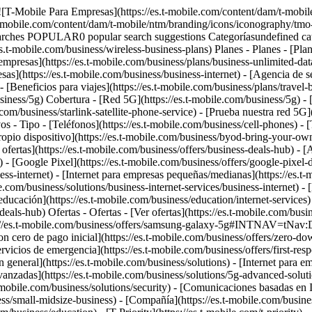
 [![T-Mobile Para Empresas](https://es.t-mobile.com/content/dam/t-mobil
t-mobile.com/content/dam/t-mobile/ntm/branding/icons/iconography/tmo-
arches POPULAR0 popular search suggestions Categoríasundefined c
es.t-mobile.com/business/wireless-business-plans) Planes - Planes - [Plane
mpresas](https://es.t-mobile.com/business/plans/business-unlimited-data-
as](https://es.t-mobile.com/business/business-internet) - [Agencia de se
Beneficios para viajes](https://es.t-mobile.com/business/plans/travel-be
usiness/5g) Cobertura - [Red 5G](https://es.t-mobile.com/business/5g) -
.com/business/starlink-satellite-phone-service) - [Prueba nuestra red 5G](
os - Tipo - [Teléfonos](https://es.t-mobile.com/business/cell-phones) - [
ropio dispositivo](https://es.t-mobile.com/business/byod-bring-your-own-d
r ofertas](https://es.t-mobile.com/business/offers/business-deals-hub) - 
 [Google Pixel](https://es.t-mobile.com/business/offers/google-pixel-dea
ess-internet) - [Internet para empresas pequeñas/medianas](https://es.t-
.com/business/solutions/business-internet-services/business-internet) - [I
ducación](https://es.t-mobile.com/business/education/internet-services) 
-deals-hub) Ofertas - Ofertas - [Ver ofertas](https://es.t-mobile.com/busin
://es.t-mobile.com/business/offers/samsung-galaxy-5g#INTNAV=tNav:Dea
n cero de pago inicial](https://es.t-mobile.com/business/offers/zero-dow
vicios de emergencia](https://es.t-mobile.com/business/offers/first-resp
eneral](https://es.t-mobile.com/business/solutions) - [Internet para emp
avanzadas](https://es.t-mobile.com/business/solutions/5g-advanced-solutio
t-mobile.com/business/solutions/security) - [Comunicaciones basadas en 
s/small-midsize-business) - [Compañía](https://es.t-mobile.com/business/