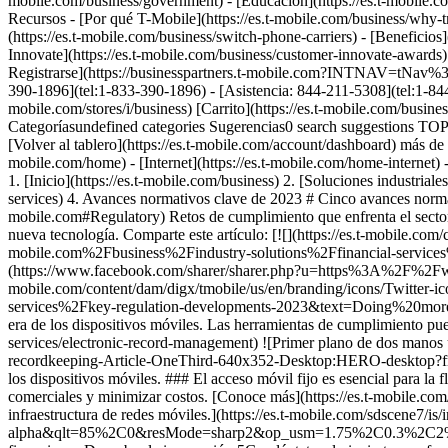
mobile.com/business/government) - [Educación](https://es.t-mobile.com/b
Recursos - [Por qué T-Mobile](https://es.t-mobile.com/business/why-tm
(https://es.t-mobile.com/business/switch-phone-carriers) - [Beneficios]
Innovate](https://es.t-mobile.com/business/customer-innovate-awards) -
Registrarse](https://businesspartners.t-mobile.com?INTNAV=tNav%3AP
390-1896](tel:1-833-390-1896) - [Asistencia: 844-211-5308](tel:1-844
mobile.com/stores/i/business) [Carrito](https://es.t-mobile.com/bu
Categoríasundefined categories Sugerencias0 search suggestions TOP
[Volver al tablero](https://es.t-mobile.com/account/dashboard) más de 
mobile.com/home) - [Internet](https://es.t-mobile.com/home-internet) -