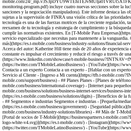
Contacta a un experto Contacta a un experto - [Hablar con un experto:
Servicio al Cliente - [Ingreso a Mi cuenta](https://tfb.t-mobile.com/
mobile.com/support/business) - ## Planes Planes - [Planes de teléfono 
mobile.com/business/international-coverage) - [Internet para pequeños n
mobile.com/business/solutions/business-internet-services/business-int
(https://es.t-mobile.com/business/solutions/digits) - [Beneficios de la
- ## Segmentos e industrias Segmentos e industrias - [Pequeña/mediana
(https://es.t-mobile.com/business/government) - [Seguridad pública](ht
mobile.com/business/industry-solutions/libraries) - ## Más de T-Mobil
[Portal de socios de T-Mobile](https://businesspartners.t-mobile.c
logo-white-v4.svg)](https://es.t-mobile.com/) - [Instagram](https:/
(https://twitter.com/TMobileLatinoBusiness/) - [YouTube](https://