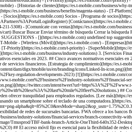
usiness/education) - [T-Priority](https://es.t-mobile.com/t-priority) - [
obile) - [Historias de clientes](https://es.t-mobile.com/business/why-
(https://es.t-mobile.com/business/benefits/magenta-status) - [T-Platform]
 [Socios](https://es.t-mobile.com) Socios - [Programa de socios](https://
artners%3APortalLoginRegister) [Contáctanos](https://es.t-mobile.co
-211-5308) - [Comunícate con ventas](https://es.t-mobile.com/business/b
siness/cart) Buscar Buscar Enviar término de búsqueda Cerrar la bús
 SUGGESTIONS - [](https://es.t-mobile.com) undefined top suggestions
T-Mobile - [Wireless (Móvil)](https://es.t-mobile.com/) - [Empresas](http
 [T-Priority](https://es.t-mobile.com/t-priority) - [SuperMobile](https: