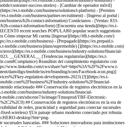
Industrias](https://es.t-mobile.com/business/industry-solutions) -
tmobile/customer-success-stories) - [Cambiar de operador móvil]
(https://es.t-mobile.com/business/solutions/t-platform) - [Premios
es.t-mobile.com/business/partner-recruitment) - [Ingreso al portal |
m/business/b2b-contact-information) Contáctanos - [Ventas: 833-
2b-contact-information/form) [Encuentra una tienda](https://es.t-
queda RECENT0 recent searches POPULAR0 popular search suggestions
 Cómo empezar Mi cuenta [Ingresar](https://tfb.t-mobile.com/)
s://es.t-mobile.com/business) - [Prepagado](https://es.prepaid.t-
//es.t-mobile.com/business/plans/supermobile)
[](https://es.t-mobile.com) 1. [Inicio](https://es.t-mobile.com/business) 2. [Soluciones industriales](https://es.t-mobile.com/business/industry-solutions) 3. [Servicios Financieros](https://es.t-mobile.com/business/industry-solutions/financial-services) 4. Avances normativos clave de 2023 # Cinco avances normativos esenciales en 2023. ## Cinco avances normativos esenciales en 2023. __GENERAL__ [Tendencias regulatorias](https://es.t-mobile.com#Regulatory) Retos de cumplimiento que enfrenta el sector de servicios financieros. [Estrategia de cumplimiento](https://es.t-mobile.com#Complaince) Reanálisis del cumplimiento regulatorio con nueva tecnología. Comparte este artículo: [![](https://es.t-mobile.com/content/dam/digx/tmobile/us/en/branding/icons/Linked-In-icon.png)](https://www.linkedin.com/cws/share?url=https%3A%2F%2Fwww.t-mobile.com%2Fbusiness%2Findustry-solutions%2Ffinancial-services%2Fkey-regulation-developments-2023) [![](https://es.t-mobile.com/content/dam/digx/tmobile/us/en/branding/icons/Facebook-icon.png)](https://www.facebook.com/sharer/sharer.php?u=https%3A%2F%2Fwww.t-mobile.com%2Fbusiness%2Findustry-solutions%2Ffinancial-services%2Fkey-regulation-developments-2023) [![](https://es.t-mobile.com/content/dam/digx/tmobile/us/en/branding/icons/Twitter-icon.png)](https://twitter.com/intent/tweet?url=https%3A%2F%2Fwww.t-mobile.com%2Fbusiness%2Findustry-solutions%2Ffinancial-services%2Fkey-regulation-developments-2023&text=Doing%20more%20with%20less%3A%20last%20mile%20fleet%20solutions.) ## Contenido relacionado ### Conservación de registros electrónicos en la era de los dispositivos móviles. Las herramientas de cumplimiento pueden ofrecer tranquilidad para empleados regulados. [Lee más](https://es.t-mobile.com/business/industry-solutions/financial-services/electronic-record-management) ![Primer plano de dos manos usando un smartphone sobre el teclado de una computadora.](https://es.t-mobile.com/sdscene7/is/image/Tmusprod/TBF-Electronic-recordkeeping-Article-OneThird-640x352-Desktop:HERO-desktop?fmt=png-alpha&qlt=85%2C0&resMode=sharp2&op_usm=1.75%2C0.3%2C2%2C0) ## Conservación de registros electrónicos en la era de los dispositivos móviles. ### El acceso móvil fijo es esencial para la flexibilidad de redes de sucursales bancarias. FWA ofrece a los bancos flexibilidad de redes, practicidad y seguridad para conectar sucursales comerciales y minimizar costos. [Conoce más](https://es.t-mobile.com/business/industry-solutions/financial-services/branch-connectivity-with-fixed-wireless) ![Un paisaje urbano moderno conectado por robusta infraestructura de redes móviles.](https://es.t-mobile.com/sdscene7/is/image/Tmusprod/TBF-bank-branch-Article-OneThird-640x352-Desktop:HERO-desktop?fmt=png-alpha&qlt=85%2C0&resMode=sharp2&op_usm=1.75%2C0.3%2C2%2C0) ## El acceso móvil fijo es esencial para la flexibilidad de redes de sucursales bancarias. ### Soluciones innovadoras para instituciones financieras. Descubre la innovación 5G, adáptate a lo incierto y enfrenta la mejor tecnología y las dificultades de riesgo de la industria dentro de las posibilidades. [Conoce más](https://es.t-mobile.com/business/industry-solutions/financial-services) ![Profesional de servicios financieros sonriente usando su smartphone mientras está sentada en una sala de conferencias.](https://es.t-mobile.com/sdscene7/is/image/Tmusprod/TBF-FinServ-Blogs-Create-new-section-and-add-blogs-Article-OneThird-640x352-Desktop:HERO-desktop?fmt=png-alpha&qlt=85%2C0&resMode=sharp2&op_usm=1.75%2C0.3%2C2%2C0) ## Soluciones innovadoras para instituciones financieras. __Katherine Hill__, experta en Marketing de servicios financieros La supervisión requieres una red fragmentada y cada vez más compleja de reguladores nacionales e internacionales. Estos son cinco avances importantes que estamos siguiendo en el [sector de servicios financieros](https://es.t-mobile.com/business/industry-solutions/financial-services). ## TENDENCIAS REGULATORIAS ## Retos de cumplimiento que enfrenta el sector de servicios financieros. 1. __Regulación de criptomonedas bajo consideración:__ el gobierno de EE. UU. ha agregado las criptomonedas a leyes diseñadas para combatir actividades ilícitas, pero todavía no ha promulgado un nuevo régimen de cumplimiento. La [Reserva Federal continúa armando su caso para que haya más regulación](https://www.federalreserve.gov/newsevents/pressreleases/bcreg20230223a.htm) mientras que la [Comisión de Bolsa y Valores](https://www.cnbc.com/2023/02/15/sec-chair-gensler-crypto-firms-need-to-register-to-custody-assets.html) tiene sus propias iniciativas en marcha. A medida que los reguladores continúan avanzando hacia una supervisión más estricta de las criptomonedas, las instituciones financieras deben prepararse para un flujo constante de nuevas regulaciones. 2. __Sanciones ampliadas de la OFAC:__ más de un año después de la invasión de Ucrania por parte de Rusia, el [Departamento del Tesoro de Estados Unidos continúa endureciendo sus sanciones económicas](https://ofac.treasury.gov/sanctions-programs-and-country-information/russian-harmful-foreign-activities-sanctions), que incluyen un [límite de precios de la OFAC para el crudo y los productos petrolíferos de la Federación Rusa](https://ofac.treasury.gov/). Aunque las sanciones son difíciles de aplicar, seguirán vigentes mientras persista el conflicto y, dependiendo de cómo y cuándo termine la guerra, más allá de ese momento. 3. __Normativa de la SEC en torno a la infraestructura de ciberseguridad y la notificación de infracciones:__ en febrero de 2022, la [Comisión de Valores y Bolsa​​​​​​​](https://www.sec.gov/news/press-release/2022-39) propuso cambios significativos en su normativa para mejorar las divulgaciones exigidas a las empresas públicas relacionadas con [riesgos, estrategia, gobernanza y gestión de incidentes de ciberseguridad](https://www.forbes.com/sites/forbesfinancecouncil/2022/05/25/new-sec-cybersecurity-reporting-requirements-three-things-companies-need-to-do-now/?sh=1cf4a6dc6f05). Ahora [prevista para abril de 2023](https://www.reginfo.gov/public/do/eAgendaViewRule?pubId=202210&RIN=3235-AM89),, la propuesta final creará una nueva serie de retos para las empresas que ya luchan contra las ciberamenazas. También aumentará la exigencia para los directores con [conocimiento y experiencia en ciberseguridad](https://www.forbes.com/sites/forbestechcouncil/2023/02/06/90-of-boards-are-not-ready-for-sec-cyber-regulations/?sh=67c4d07e88e7). 4. __Aplicación más estricta de los requisitos de mantenimiento de registros de la SEC:__ para las instituciones financieras sujetas a [las normas de libros y registros de la Comisión de Valores y Bolsa](https://es.t-mobile.com/24/_mp.v3WHpIV3UwOUhiNnV6bzdDUGZxaWpfcXZQYjVuSUpYekFvVXRvTFdrZUJEWjZ6OFh6ZVliWmI5WXVkMkx4ZlpxWXo._mp.ve/_www_govinfo_gov/content/pkg/FR-2022-11-03/pdf/2022-22670.pdf), las apps de mensajería pueden crear un problema de cumplimiento y dar lugar a multas y sanciones significativas. En septiembre de 2022, la SEC multó a [10 entidades financieras conocidas y a cinco compañías afiliadas con más de $1.1 mil millones](https://www.sec.gov/news/press-release/2022-174) por incumplir las normas de la agencia que regulan la conservación de las comunicaciones electrónicas. La aplicación de la SEC demuestra que el cumplimiento de las normas y reglamentos vigentes no puede pasarse por alto a medida que evoluciona la tecnología. 5. __Mayor atención a la lucha contra el blanqueo de capitales y la ciberseguridad:__ el [Informe de 2023 sobre el programa de examen y supervisión de riesgos de la agencia](https://es.t-mobile.com/24/_mp.v3S3pDYU9WTEhiTEJvMUlja01VRUt5X1FKeWZ2Qm9HSGk4a2FreTlCLUFwWS44_mp.ve/_www_finra_org/sites/default/files/2023-01/2023-report-finras-examination-risk-monitoring-program.pdf) incluye cuatro nuevas secciones sobre la lucha contra el blanqueo de capitales (AML) y la ciberseguridad y la gobernanza tecnológica (las secciones adicionales cubren el fraude, las sanciones y la negociación manipuladora). Este informe destaca las obligaciones reglamentarias clave y las consideraciones relacionadas para cada forma de delito financiero, lo que proporciona a las empresas sujetas a la supervisión de FINRA una visión crítica de las prioridades de la agencia. ## ESTRATEGIA DE CUMPLIMIENTO ## Reanálisis del cumplimiento regulatorio con nueva tecnología. Aunque la tecnología es una de las fuerzas motrices de la creciente regulación, también puede desempeñar un papel esencial para ayudar a las entidades financieras a cumplir las normas. Parte de ese esfuerzo debe incluir el reexamen de tu tecnología y estrategia de cumplimiento y la búsqueda de orientación sobre cómo prepararte para las nuevas normativas o los cambios en la forma en que el gobierno interpreta, aplica y hace cumplir las normativas existentes. En [T-Mobile Para Empresas](https://es.t-mobile.com/business/enterprise), trabajamos puntualmente para ofrecer a tu empresa soluciones de conectividad y el excepcional servicio especializado que necesitas para mantenerte a la vanguardia. ### Conoce más sobre cómo T-Mobile ayuda a las instituciones financieras a mejorar su método para el cumplimiento normativo. [Conoce más](https://es.t-mobile.com/business/industry-solutions/financial-services) ## Conoce más sobre cómo T-Mobile ayuda a las instituciones financieras a mejorar su método para el cumplimiento normativo. ## Acerca del autor: Katherine Hill tiene más de 20 años de experiencia en el sector de los servicios financieros, incluidos trabajos con bancos, agencias de valores y gestores de inversiones. Su objetivo empresarial constante es impulsar el crecimiento y reducir el riesgo a través de una mejor tecnología. ## Comencemos. [855-502-1392](tel:855-502-1392) Contáctanos ## Sigue T-Mobile para Empresas - [LinkedIn](https://www.linkedin.com/showcase/t-mobile-business/?INTNAV=fNav%3ALinkedIn) - [Facebook](https://www.facebook.com/TMobileLatino?ref=