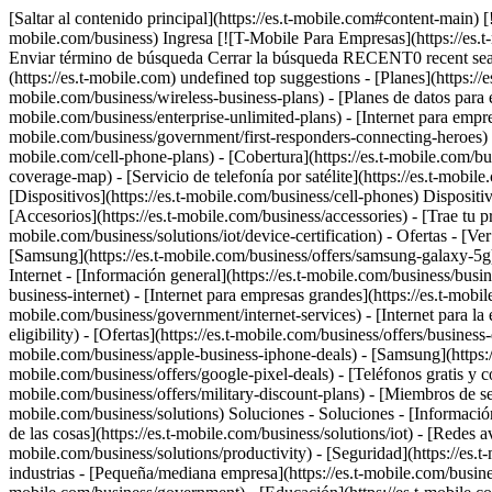
[Saltar al contenido principal](https://es.t-mobile.com#content-main)
mobile.com/business) Ingresa [![T-Mobile Para Empresas](https://es.
Enviar término de búsqueda Cerrar la búsqueda RECENT0 recent se
(https://es.t-mobile.com) undefined top suggestions - [Planes](https://
mobile.com/business/wireless-business-plans) - [Planes de datos para e
mobile.com/business/enterprise-unlimited-plans) - [Internet para empres
mobile.com/business/government/first-responders-connecting-heroes) - [
mobile.com/cell-phone-plans) - [Cobertura](https://es.t-mobile.com/b
coverage-map) - [Servicio de telefonía por satélite](https://es.t-mobile
[Dispositivos](https://es.t-mobile.com/business/cell-phones) Dispositiv
[Accesorios](https://es.t-mobile.com/business/accessories) - [Trae tu p
mobile.com/business/solutions/iot/device-certification) - Ofertas - [Ve
[Samsung](https://es.t-mobile.com/business/offers/samsung-galaxy-5g) -
Internet - [Información general](https://es.t-mobile.com/business/busin
business-internet) - [Internet para empresas grandes](https://es.t-mobile
mobile.com/business/government/internet-services) - [Internet para la e
eligibility) - [Ofertas](https://es.t-mobile.com/business/offers/business
mobile.com/business/apple-business-iphone-deals) - [Samsung](https
mobile.com/business/offers/google-pixel-deals) - [Teléfonos gratis y co
mobile.com/business/offers/military-discount-plans) - [Miembros de ser
mobile.com/business/solutions) Soluciones - Soluciones - [Información g
de las cosas](https://es.t-mobile.com/business/solutions/iot) - [Redes 
mobile.com/business/solutions/productivity) - [Seguridad](https://es.
industrias - [Pequeña/mediana empresa](https://es.t-mobile.com/busines