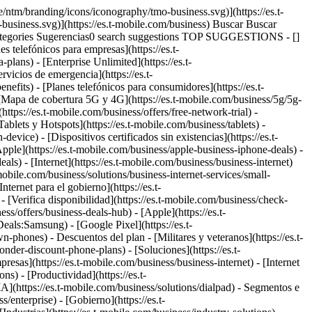
e/ntm/branding/icons/iconography/tmo-business.svg)](https://es.t-
business.svg)](https://es.t-mobile.com/business) Buscar Buscar
ategories Sugerencias0 search suggestions TOP SUGGESTIONS - []
s telefónicos para empresas](https://es.t-
plans) - [Enterprise Unlimited](https://es.t-
rvicios de emergencia](https://es.t-
nefits) - [Planes telefónicos para consumidores](https://es.t-
 [Mapa de cobertura 5G y 4G](https://es.t-mobile.com/business/5g/5g-
https://es.t-mobile.com/business/offers/free-network-trial) -
Tablets y Hotspots](https://es.t-mobile.com/business/tablets) -
evice) - [Dispositivos certificados sin existencias](https://es.t-
[Apple](https://es.t-mobile.com/business/apple-business-iphone-deals) -
ls) - [Internet](https://es.t-mobile.com/business/business-internet)
mobile.com/business/solutions/business-internet-services/small-
nternet para el gobierno](https://es.t-
- [Verifica disponibilidad](https://es.t-mobile.com/business/check-
ess/offers/business-deals-hub) - [Apple](https://es.t-
ls:Samsung) - [Google Pixel](https://es.t-
n-phones) - Descuentos del plan - [Militares y veteranos](https://es.t-
onder-discount-phone-plans) - [Soluciones](https://es.t-
resas](https://es.t-mobile.com/business/business-internet) - [Internet
ns) - [Productividad](https://es.t-
IA](https://es.t-mobile.com/business/solutions/dialpad) - Segmentos e
enterprise) - [Gobierno](https://es.t-