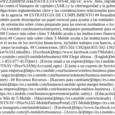
 1-855-977-4135](tel:) - [Enviar email a un experto](https://es.t-mobile
?INTNAV=fNav%3AMyAccountLogin) - [Llama a un experto de Servicio al Cli
para empresas](https://es.t-mobile.com/business/wireless-business-plans) 
egocios](https://es.t-mobile.com/business/solutions/business-internet-ser
ernet) - ## Recursos Recursos - [Razones para cambiarte](https://es.t-
 fusión](https://es.t-mobile.com/business/t-mobile-sprint-merger-benefits
 empresa](https://es.t-mobile.com/business/small-midsize-business) - [
tps://es.t-mobile.com/business/government/public-safety) - [Educación](ht
e Más de T-Mobile - [Mayoristas](https://es.t-mobile.com/wholesale) - [
om?INTNAV=fNav%3AT-MobilePartnerPortal) [![T-Mobile](https://es.t-mo
/www.instagram.com/tmobilelatino/) - [Facebook](https://www.facebook
www.youtube.com/@t-mobileforbusiness)
- [Acerca de](https://es.t-mobile.