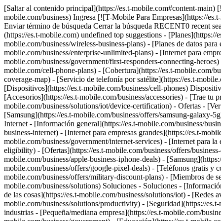
[Saltar al contenido principal](https://es.t-mobile.com#content-main)
mobile.com/business) Ingresa [![T-Mobile Para Empresas](https://es.
Enviar término de búsqueda Cerrar la búsqueda RECENT0 recent se
(https://es.t-mobile.com) undefined top suggestions - [Planes](https://
mobile.com/business/wireless-business-plans) - [Planes de datos para e
mobile.com/business/enterprise-unlimited-plans) - [Internet para empres
mobile.com/business/government/first-responders-connecting-heroes) - [
mobile.com/cell-phone-plans) - [Cobertura](https://es.t-mobile.com/b
coverage-map) - [Servicio de telefonía por satélite](https://es.t-mobile
[Dispositivos](https://es.t-mobile.com/business/cell-phones) Dispositiv
[Accesorios](https://es.t-mobile.com/business/accessories) - [Trae tu p
mobile.com/business/solutions/iot/device-certification) - Ofertas - [Ve
[Samsung](https://es.t-mobile.com/business/offers/samsung-galaxy-5g) -
Internet - [Información general](https://es.t-mobile.com/business/busin
business-internet) - [Internet para empresas grandes](https://es.t-mobile
mobile.com/business/government/internet-services) - [Internet para la e
eligibility) - [Ofertas](https://es.t-mobile.com/business/offers/business
mobile.com/business/apple-business-iphone-deals) - [Samsung](https
mobile.com/business/offers/google-pixel-deals) - [Teléfonos gratis y co
mobile.com/business/offers/military-discount-plans) - [Miembros de ser
mobile.com/business/solutions) Soluciones - Soluciones - [Información g
de las cosas](https://es.t-mobile.com/business/solutions/iot) - [Redes 
mobile.com/business/solutions/productivity) - [Seguridad](https://es.
industrias - [Pequeña/mediana empresa](https://es.t-mobile.com/busines