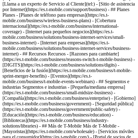
[Llama a un experto de Servicio al Cliente](tel:) - [Sitio de asistencia
por Internet](https://es.t-mobile.com/support/business) - ## Planes
Planes - [Planes de teléfono para empresas](https://es.t-
mobile.com/business/wireless-business-plans) - [Cobertura
internacional](https://es.t-mobile.com/business/international-
coverage) - [Internet para pequeños negocios](https://es.t-
mobile.com/business/solutions/business-internet-services/small-
business-internet) - [Internet para empresas](https://es.t-
mobile.com/business/solutions/business-internet-services/business-
internet) - ## Recursos Recursos - [Razones para cambiarte]
(https://es.t-mobile.com/business/reasons-switch-t-mobile-business) -
[DIGITS](https://es.t-mobile.com/business/solutions/digits) -
[Beneficios de la fusión](https://es.t-mobile.com/business/t-mobile-
sprint-merger-benefits) - [Eventos](https://es.t-
mobile.com/business/t-mobile-events-webinars) - ## Segmentos e
industrias Segmentos e industrias - [Pequeña/mediana empresa]
(https://es.t-mobile.com/business/small-midsize-business) -
[Compañía](https://es.t-mobile.com/business/enterprise) - [Gobierno]
(https://es.t-mobile.com/business/government) - [Seguridad pública]
(https://es.t-mobile.com/business/government/public-safety) -
[Educación](https://es.t-mobile.com/business/education) -
[Bibliotecas](https://es.t-mobile.com/business/industry-
solutions/libraries) - ## Más de T-Mobile Más de T-Mobile -
[Mayoristas](https://es.t-mobile.com/wholesale) - [Servicios móviles
para el consumidor](https://es.t-mobile.com/) - [Portal de socios de