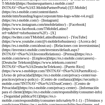
T-Mobile](https://businesspartners.t-mobile.com?
INTNAV=fNav%3AT-MobilePartnerPortal) [![T-Mobile]
(https://es.t-mobile.com/content/dam/t-
mobile/ntm/branding/logos/corporate/tmo-logo-white-v4.svg)]
(https://es.t-mobile.com/) - [Instagram]
(https://www.instagram.com/tmobilelatino/) - [Facebook]
(https://www.facebook.com/TMobileLatino?
ref=ts&fref=tsforbusiness%2F) - [X]
(https://twitter.com/TMobileLatinoBusiness/) - [YouTube]
(https://www.youtube.com/@t-mobileforbusiness)
- [Acerca de]
(https://es.t-mobile.com/about-us) - [Relaciones con inversionistas]
(https://investor.t-mobile.com/investors/default.aspx?
INTNAV=fNav%3AInvestorRelations) - [Prensa](https://es.t-
mobile.com/news) - [Empleos](https://es.t-mobile.com/careers) -
[Deutsche Telekom](https://www.telekom.com/en?
INTNAV=fNav%3ADeutscheTelekom) - [Puerto Rico]
(https://www.t-mobilepr.com/?INTNAV=fNav%3APuertoRico)
-
[Aviso de privacidad](https://es.t-mobile.com/privacy-center/our-
practices/privacy-policy) - [Centro de confianza](https://security.t-
mobile.com/?INTNAV=fNav%3ATrustCenter) - [Centro de
Privacidad](https://es.t-mobile.com/privacy-center) - [Información
para el cliente](https://es.t-mobile.com/responsibility/consumer-info)
- [Seguridad pública/911](https://es.t-
mobile.com/responsibility/consumer-info/safety/9-1-1) - [Términos y
condiciones](https://es.t-mobile.com/responsibility/legal/terms-and-