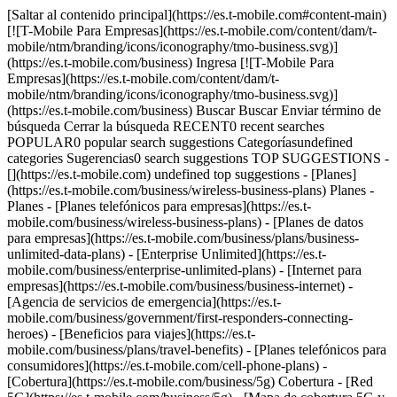
[Saltar al contenido principal](https://es.t-mobile.com#content-main) [![T-Mobile Para Empresas](https://es.t-mobile.com/content/dam/t-mobile/ntm/branding/icons/iconography/tmo-business.svg)](https://es.t-mobile.com/business) Ingresa [![T-Mobile Para Empresas](https://es.t-mobile.com/content/dam/t-mobile/ntm/branding/icons/iconography/tmo-business.svg)](https://es.t-mobile.com/business) Buscar Buscar Enviar término de búsqueda Cerrar la búsqueda RECENT0 recent searches POPULAR0 popular search suggestions Categoríasundefined categories Sugerencias0 search suggestions TOP SUGGESTIONS - [](https://es.t-mobile.com) undefined top suggestions - [Planes](https://es.t-mobile.com/business/wireless-business-plans) Planes - Planes - [Planes telefónicos para empresas](https://es.t-mobile.com/business/wireless-business-plans) - [Planes de datos para empresas](https://es.t-mobile.com/business/plans/business-unlimited-data-plans) - [Enterprise Unlimited](https://es.t-mobile.com/business/enterprise-unlimited-plans) - [Internet para empresas](https://es.t-mobile.com/business/business-internet) - [Agencia de servicios de emergencia](https://es.t-mobile.com/business/government/first-responders-connecting-heroes) - [Beneficios para viajes](https://es.t-mobile.com/business/plans/travel-benefits) - [Planes telefónicos para consumidores](https://es.t-mobile.com/cell-phone-plans) - [Cobertura](https://es.t-mobile.com/business/5g) Cobertura - [Red 5G](https://es.t-mobile.com/business/5g) - [Mapa de cobertura 5G y 4G](https://es.t-mobile.com/business/5g/5g-coverage-map) - [Servicio de telefonía por satélite](https://es.t-mobile.com/business/starlink-satellite-phone-service) - [Prueba nuestra red 5G](https://es.t-mobile.com/business/offers/free-network-trial) - [Dispositivos](https://es.t-mobile.com/business/cell-phones) Dispositivos - Tipo - [Teléfonos](https://es.t-mobile.com/business/cell-phones) - [Tablets y Hotspots](https://es.t-mobile.com/business/tablets) - [Accesorios](https://es.t-mobile.com/business/accessories) - [Trae tu propio dispositivo](https://es.t-mobile.com/business/byod-bring-your-own-device) - [Dispositivos certificados sin existencias](https://es.t-mobile.com/business/solutions/iot/device-certification) - Ofertas - [Ver ofertas](https://es.t-mobile.com/business/offers/business-deals-hub) - [Apple](https://es.t-mobile.com/business/apple-business-iphone-deals) - [Samsung](https://es.t-mobile.com/business/offers/samsung-galaxy-5g) - [Google Pixel](https://es.t-mobile.com/business/offers/google-pixel-deals) - [Internet](https://es.t-mobile.com/business/business-internet) Internet - [Información general](https://es.t-mobile.com/business/business-internet) - [Internet para empresas pequeñas/medianas](https://es.t-mobile.com/business/solutions/business-internet-services/small-business-internet) - [Internet para empresas grandes](https://es.t-mobile.com/business/solutions/business-internet-services/business-internet) - [Internet para el gobierno](https://es.t-mobile.com/business/government/internet-services) - [Internet para la educación](https://es.t-mobile.com/business/education/internet-services) - [Verifica disponibilidad](https://es.t-mobile.com/business/check-eligibility) - [Ofertas](https://es.t-mobile.com/business/offers/business-deals-hub) Ofertas - Ofertas - [Ver ofertas](https://es.t-mobile.com/business/offers/business-deals-hub) - [Apple](https://es.t-mobile.com/business/apple-business-iphone-deals) - [Samsung](https://es.t-mobile.com/business/offers/samsung-galaxy-5g#INTNAV=tNav:Deals:Samsung) - [Google Pixel](https://es.t-mobile.com/business/offers/google-pixel-deals) - [Teléfonos gratis y con cero de pago inicial](https://es.t-mobile.com/business/offers/zero-down-phones) - Descuentos del plan - [Militares y veteranos](https://es.t-mobile.com/business/offers/military-discount-plans) - [Miembros de servicios de emergencia](https://es.t-mobile.com/business/offers/first-responder-discount-phone-plans) - [Soluciones](https://es.t-mobile.com/business/solutions) Soluciones - Soluciones - [Información general](https://es.t-mobile.com/business/solutions) - [Internet para empresas](https://es.t-mobile.com/business/business-internet) - [Internet de las cosas](https://es.t-mobile.com/business/solutions/iot) - [Redes avanzadas](https://es.t-mobile.com/business/solutions/5g-advanced-solutions) - [Productividad](https://es.t-mobile.com/business/solutions/productivity) - [Seguridad](https://es.t-mobile.com/business/solutions/security) - [Comunicaciones basadas en IA](https://es.t-mobile.com/business/solutions/dialpad) - Segmentos e industrias - [Pequeña/mediana empresa](https://es.t-mobile.com/business/small-midsize-business) - [Compañía](https://es.t-mobile.com/business/enterprise) - [Gobierno](https://es.t-mobile.com/business/government) - [Educación](https://es.t-mobile.com/business/education) - [T-Priority](https://es.t-mobile.com/t-priority) - [Industrias](https://es.t-mobile.com/business/industry-solutions) - Recursos - [Por qué T-Mobile](https://es.t-mobile.com/business/why-tmobile) - [Historias de clientes](https://es.t-mobile.com/business/why-tmobile/customer-success-stories) - [Cambiar de operador móvil](https://es.t-mobile.com/business/switch-phone-carriers) - [Beneficios](https://es.t-mobile.com/business/benefits/magenta-status) - [T-Platform](https://es.t-mobile.com/business/solutions/t-platform) - [Premios Innovate](https://es.t-mobile.com/business/customer-innovate-awards) - [Socios](https://es.t-mobile.com) Socios - [Programa de socios](https://es.t-mobile.com/business/partner-recruitment) - [Ingreso al portal | Registrarse](https://businesspartners.t-mobile.com?INTNAV=tNav%3APartners%3APortalLoginRegister) [Contáctanos](https://es.t-mobile.com/business/b2b-contact-information) Contáctanos - [Ventas: 833-390-1896](tel:1-833-390-1896) - [Asistencia: 844-211-5308](tel:1-844-211-5308) - [Comunícate con ventas](https://es.t-mobile.com/business/b2b-contact-information/form) [Encuentra una tienda](https://es.t-mobile.com/stores/i/business) [Carrito](https://es.t-mobile.com/business/cart) Buscar Buscar Enviar término de búsqueda Cerrar la búsqueda RECENT0 recent searches POPULAR0 popular search suggestions Categoríasundefined categories Sugerencias0 search suggestions TOP SUGGESTIONS - [](https://es.t-mobile.com) undefined top suggestions Cómo empezar Mi cuenta [Ingresar](https://tfb.t-mobile.com/) [Volver al tablero](https://es.t-mobile.com/account/dashboard) más de T-Mobile - [Wireless (Móvil)](https://es.t-mobile.com/) - [Empresas](https://es.t-mobile.com/business) - [Prepagado](https://es.prepaid.t-mobile.com/home) - [Internet](https://es.t-mobile.com/home-internet) - [T-Priority](https://es.t-mobile.com/t-priority) - [SuperMobile](https://es.t-mobile.com/business/plans/supermobile) [](https://es.t-mobile.com) # Hype CycleTM para la tecnología de confianza cero, 2025 Los ciberataques son cada vez más sofisticados e implacables. Los riesgos para las empresas y la seguridad nacional exigen que los responsables de la ciberseguridad apliquen los principios de confianza cero en todos los entornos. Pero, ¿dónde se debería invertir? El Gartner® Hype Cycle™ 2025 para la tecnología de confianza cero ayuda a los responsables de la seguridad y la gestión de riesgos (SRM) a tomar decisiones tecnológicas informadas. Identifica las innovaciones, tanto emergentes como consolidadas, que mejor se ajustan a los principios básicos del modelo de confianza cero, como la segmentación, la supervisión continua, el acceso adaptativo y otros. Gartner®, Hype Cycle for Zero-Trust Technology, 2025, Tiffany Taylor, Andrew Lerner, 1 de agosto de 2025. GARTNER es una marca comercial registrada y marca de servicio de Gartner, Inc. y/o sus afiliadas en los EE. UU. y en otros países, y se usa aquí con autorización. Todos los derechos reservados. Ver términos completos ![Gartner®](https://es.t-mobile.com/sdscene7/is/image/Tmusprod/TFB-Gartner-Gated-Content-Pages-Data-logo?ts=1741304376360&%24pngtransparent%24&dpr=off) ## Hype CycleTM para la tecnología de confianza cero, 2025 Gartner no patrocina a ningún proveedor, producto ni servicio descritos en sus publicaciones de investigación y no aconseja a los usuarios de tecnologías que seleccionen únicamente a aquellos proveedores con las mejores calificaciones u otras designaciones. Las publicaciones de investigación de Gartner constituyen la opinión de la organización de investigación de Gartner y no deben interpretarse como una exposiciones de hechos. Gartner renuncia a todas las garantías, expresas o implícitas, con respecto a esta investigación, incluidas las garantías de comerciabilidad o idoneidad para un fin determinado. COMPARTE ESTE ARTÍCULO: - [](https://www.linkedin.com/cws/share?url=https%3A%2F%2Fes.t-mobile.com%2Fbusiness%2Fresources%2Farticles%2Fhype-cycle-for-zero-trust-networking) - [](https://www.facebook.com/sharer/sharer.php?u=https%3A%2F%2Fes.t-mobile.com%2Fbusiness%2Fresources%2Farticles%2Fhype-cycle-for-zero-trust-networking) - [](https://twitter.com/intent/tweet?url=https%3A%2F%2Fes.t-mobile.com%2Fbusiness%2Fresources%2Farticles%2Fhype-cycle-for-zero-trust-networking&text=) ## Toma decisiones inteligentes sobre tecnologías emergentes. Descarga el informe completo para conocer las innovaciones que pueden ayudarte a acelerar tu estrategia de confianza cero y reducir el riesgo para tu organización. [Descarga el informe , opens in a new window](https://www.gartner.com/doc/reprints?id=1-2LLXDAOR&ct=250804&st=sb) ## Hablemos sobre 5G. Contáctanos ## Sigue T-Mobile para Empresas - [LinkedIn](https://www.linkedin.com/showcase/t-mobile-business/?INTNAV=fNav%3ALinkedIn) -