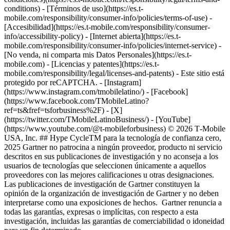
conditions) - [Términos de uso](https://es.t-
mobile.com/responsibility/consumer-info/policies/terms-of-use) -
[Accesibilidad](https://es.t-mobile.com/responsibility/consumer-
info/accessibility-policy) - [Internet abierta](https://es.t-
mobile.com/responsibility/consumer-info/policies/internet-service) -
[No venda, ni comparta mis Datos Personales](https://es.t-
mobile.com) - [Licencias y patentes](https://es.t-
mobile.com/responsibility/legal/licenses-and-patents) - Este sitio está
protegido por reCAPTCHA.
- [Instagram]
(https://www.instagram.com/tmobilelatino/) - [Facebook]
(https://www.facebook.com/TMobileLatino?
ref=ts&fref=tsforbusiness%2F) - [X]
(https://twitter.com/TMobileLatinoBusiness/) - [YouTube]
(https://www.youtube.com/@t-mobileforbusiness) © 2026 T‑Mobile
USA, Inc. ## Hype CycleTM para la tecnología de confianza cero,
2025 Gartner no patrocina a ningún proveedor, producto ni servicio
descritos en sus publicaciones de investigación y no aconseja a los
usuarios de tecnologías que seleccionen únicamente a aquellos
proveedores con las mejores calificaciones u otras designaciones.
Las publicaciones de investigación de Gartner constituyen la
opinión de la organización de investigación de Gartner y no deben
interpretarse como una exposiciones de hechos. Gartner renuncia a
todas las garantías, expresas o implícitas, con respecto a esta
investigación, incluidas las garantías de comerciabilidad o idoneidad