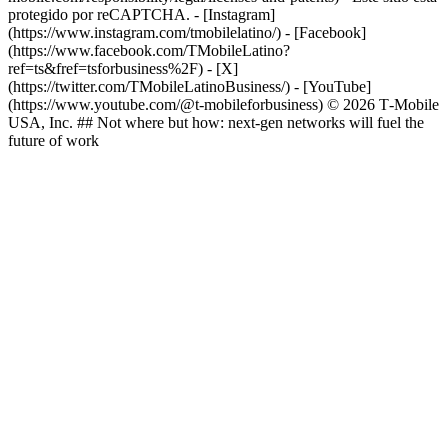
protegido por reCAPTCHA.
- [Instagram]
(https://www.instagram.com/tmobilelatino/) - [Facebook]
(https://www.facebook.com/TMobileLatino?
ref=ts&fref=tsforbusiness%2F) - [X]
(https://twitter.com/TMobileLatinoBusiness/) - [YouTube]
(https://www.youtube.com/@t-mobileforbusiness) © 2026 T‑Mobile
USA, Inc. ## Not where but how: next-gen networks will fuel the
future of work