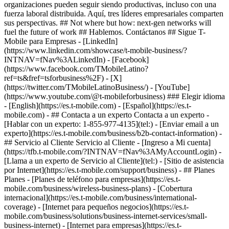
organizaciones pueden seguir siendo productivas, incluso con una
fuerza laboral distribuida. Aquí, tres líderes empresariales comparten
sus perspectivas. ## Not where but how: next-gen networks will
fuel the future of work ## Hablemos. Contáctanos ## Sigue T-
Mobile para Empresas - [LinkedIn]
(https://www.linkedin.com/showcase/t-mobile-business/?
INTNAV=fNav%3ALinkedIn) - [Facebook]
(https://www.facebook.com/TMobileLatino?
ref=ts&fref=tsforbusiness%2F) - [X]
(https://twitter.com/TMobileLatinoBusiness/) - [YouTube]
(https://www.youtube.com/@t-mobileforbusiness) ### Elegir idioma
- [English](https://es.t-mobile.com) - [Español](https://es.t-
mobile.com)
- ## Contacta a un experto Contacta a un experto -
[Hablar con un experto: 1-855-977-4135](tel:) - [Enviar email a un
experto](https://es.t-mobile.com/business/b2b-contact-information) -
## Servicio al Cliente Servicio al Cliente - [Ingreso a Mi cuenta]
(https://tfb.t-mobile.com/?INTNAV=fNav%3AMyAccountLogin) -
[Llama a un experto de Servicio al Cliente](tel:) - [Sitio de asistencia
por Internet](https://es.t-mobile.com/support/business) - ## Planes
Planes - [Planes de teléfono para empresas](https://es.t-
mobile.com/business/wireless-business-plans) - [Cobertura
internacional](https://es.t-mobile.com/business/international-
coverage) - [Internet para pequeños negocios](https://es.t-
mobile.com/business/solutions/business-internet-services/small-
business-internet) - [Internet para empresas](https://es.t-