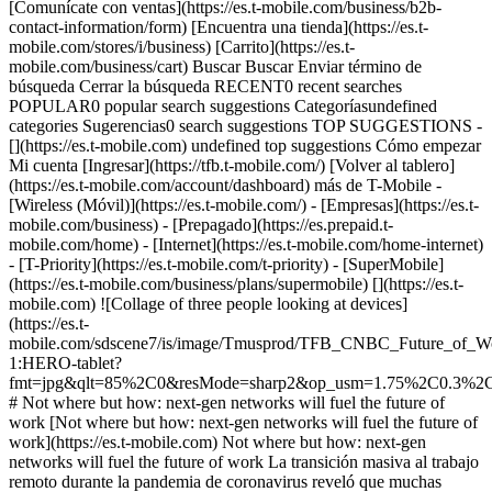
[Comunícate con ventas](https://es.t-mobile.com/business/b2b-
contact-information/form) [Encuentra una tienda](https://es.t-
mobile.com/stores/i/business) [Carrito](https://es.t-
mobile.com/business/cart) Buscar Buscar Enviar término de
búsqueda Cerrar la búsqueda RECENT0 recent searches
POPULAR0 popular search suggestions Categoríasundefined
categories Sugerencias0 search suggestions TOP SUGGESTIONS -
[](https://es.t-mobile.com) undefined top suggestions Cómo empezar
Mi cuenta [Ingresar](https://tfb.t-mobile.com/) [Volver al tablero]
(https://es.t-mobile.com/account/dashboard) más de T-Mobile -
[Wireless (Móvil)](https://es.t-mobile.com/) - [Empresas](https://es.t-
mobile.com/business) - [Prepagado](https://es.prepaid.t-
mobile.com/home) - [Internet](https://es.t-mobile.com/home-internet)
- [T-Priority](https://es.t-mobile.com/t-priority) - [SuperMobile]
(https://es.t-mobile.com/business/plans/supermobile) [](https://es.t-
mobile.com) ![Collage of three people looking at devices]
(https://es.t-
mobile.com/sdscene7/is/image/Tmusprod/TFB_CNBC_Future_of_W
1:HERO-tablet?
fmt=jpg&qlt=85%2C0&resMode=sharp2&op_usm=1.75%2C0.3%2
# Not where but how: next-gen networks will fuel the future of
work [Not where but how: next-gen networks will fuel the future of
work](https://es.t-mobile.com) Not where but how: next-gen
networks will fuel the future of work La transición masiva al trabajo
remoto durante la pandemia de coronavirus reveló que muchas