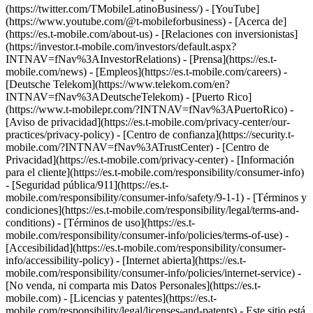
(https://twitter.com/TMobileLatinoBusiness/) - [YouTube]
(https://www.youtube.com/@t-mobileforbusiness)
- [Acerca de]
(https://es.t-mobile.com/about-us) - [Relaciones con inversionistas]
(https://investor.t-mobile.com/investors/default.aspx?
INTNAV=fNav%3AInvestorRelations) - [Prensa](https://es.t-
mobile.com/news) - [Empleos](https://es.t-mobile.com/careers) -
[Deutsche Telekom](https://www.telekom.com/en?
INTNAV=fNav%3ADeutscheTelekom) - [Puerto Rico]
(https://www.t-mobilepr.com/?INTNAV=fNav%3APuertoRico)
-
[Aviso de privacidad](https://es.t-mobile.com/privacy-center/our-
practices/privacy-policy) - [Centro de confianza](https://security.t-
mobile.com/?INTNAV=fNav%3ATrustCenter) - [Centro de
Privacidad](https://es.t-mobile.com/privacy-center) - [Información
para el cliente](https://es.t-mobile.com/responsibility/consumer-info)
- [Seguridad pública/911](https://es.t-
mobile.com/responsibility/consumer-info/safety/9-1-1) - [Términos y
condiciones](https://es.t-mobile.com/responsibility/legal/terms-and-
conditions) - [Términos de uso](https://es.t-
mobile.com/responsibility/consumer-info/policies/terms-of-use) -
[Accesibilidad](https://es.t-mobile.com/responsibility/consumer-
info/accessibility-policy) - [Internet abierta](https://es.t-
mobile.com/responsibility/consumer-info/policies/internet-service) -
[No venda, ni comparta mis Datos Personales](https://es.t-
mobile.com) - [Licencias y patentes](https://es.t-
mobile.com/responsibility/legal/licenses-and-patents) - Este sitio está