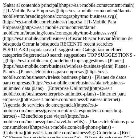
[Saltar al contenido principal](https://es.t-mobile.com#content-main)
[![T-Mobile Para Empresas](https://es.t-mobile.com/content/dam/t-
mobile/ntm/branding/icons/iconography/tmo-business.svg)]
(https://es.t-mobile.com/business) Ingresa [![T-Mobile Para
Empresas](https://es.t-mobile.com/content/dam/t-
mobile/ntm/branding/icons/iconography/tmo-business.svg)]
(https://es.t-mobile.com/business) Buscar Buscar Enviar término de
búsqueda Cerrar la búsqueda RECENT0 recent searches
POPULAR0 popular search suggestions Categoríasundefined
categories Sugerencias0 search suggestions TOP SUGGESTIONS -
[](https://es.t-mobile.com) undefined top suggestions - [Planes]
(https://es.t-mobile.com/business/wireless-business-plans) Planes -
Planes - [Planes telefónicos para empresas](https://es.t-
mobile.com/business/wireless-business-plans) - [Planes de datos
para empresas](https://es.t-mobile.com/business/plans/business-
unlimited-data-plans) - [Enterprise Unlimited](https://es.t-
mobile.com/business/enterprise-unlimited-plans) - [Internet para
empresas](https://es.t-mobile.com/business/business-internet) -
[Agencia de servicios de emergencia](https://es.t-
mobile.com/business/government/first-responders-connecting-
heroes) - [Beneficios para viajes](https://es.t-
mobile.com/business/plans/travel-benefits) - [Planes telefónicos para
consumidores](https://es.t-mobile.com/cell-phone-plans) -
[Cobertura](https://es.t-mobile.com/business/5g) Cobertura - [Red