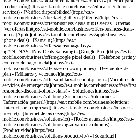
mobile.com/business/government/internet-services) - [Internet para
la educación](https://es.t-mobile.com/business/education/internet-
services) - [Verifica disponibilidad](https://es.t-
mobile.com/business/check-eligibility) - [Ofertas](https://es.t-
mobile.com/business/offers/business-deals-hub) Ofertas - Ofertas -
[Ver ofertas](https://es.t-mobile.com/business/offers/business-deals-
hub) - [Apple](https://es.t-mobile.com/business/apple-business-
iphone-deals) - [Samsung](https://es.t-
mobile.com/business/offers/samsung-galaxy-
5g#INTNAV=tNav:Deals:Samsung) - [Google Pixel](https://es.t-
mobile.com/business/offers/google-pixel-deals) - [Teléfonos gratis y
con cero de pago inicial](https://es.t-
mobile.com/business/offers/zero-down-phones) - Descuentos del
plan - [Militares y veteranos](https://es.t-
mobile.com/business/offers/military-discount-plans) - [Miembros de
servicios de emergencia](https://es.t-mobile.com/business/offers/first-
responder-discount-phone-plans) - [Soluciones](https://es.t-
mobile.com/business/solutions) Soluciones - Soluciones -
[Información general](https://es.t-mobile.com/business/solutions) -
[Internet para empresas](https://es.t-mobile.com/business/business-
internet) - [Internet de las cosas](https://es.t-
mobile.com/business/solutions/iot) - [Redes avanzadas](https://es.t-
mobile.com/business/solutions/5g-advanced-solutions) -
[Productividad](https://es.t-
mobile.com/business/solutions/productivity) - [Seguridad]