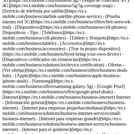
5G](https://es.t-mobile.com/business/5g) - [Mapa de cobertura 5G y
4G](https://es.t-mobile.com/business/5g/5g-coverage-map) -
[Servicio de telefonía por satélite](https://es.t-
mobile.com/business/starlink-satellite-phone-service) - [Prueba
nuestra red 5G](https://es.t-mobile.com/business/offers/free-network-
trial) - [Dispositivos](https://es.t-mobile.com/business/cell-phones)
Dispositivos - Tipo - [Teléfonos](https://es.t-
mobile.com/business/cell-phones) - [Tablets y Hotspots](https://es.t-
mobile.com/business/tablets) - [Accesorios](https://es.t-
mobile.com/business/accessories) - [Trae tu propio dispositivo]
(https://es.t-mobile.com/business/byod-bring-your-own-device) -
[Dispositivos certificados sin existencias](https://es.t-
mobile.com/business/solutions/iot/device-certification) - Ofertas -
[Ver ofertas](https://es.t-mobile.com/business/offers/business-deals-
hub) - [Apple](https://es.t-mobile.com/business/apple-business-
iphone-deals) - [Samsung](https://es.t-
mobile.com/business/offers/samsung-galaxy-5g) - [Google Pixel]
(https://es.t-mobile.com/business/offers/google-pixel-deals) -
[Internet](https://es.t-mobile.com/business/business-internet) Internet
- [Información general](https://es.t-mobile.com/business/business-
internet) - [Internet para empresas pequeñas/medianas](https://es.t-
mobile.com/business/solutions/business-internet-services/small-
business-internet) - [Internet para empresas grandes](https://es.t-
mobile.com/business/solutions/business-internet-services/business-
internet) - [Internet para el gobierno](https://es.t-