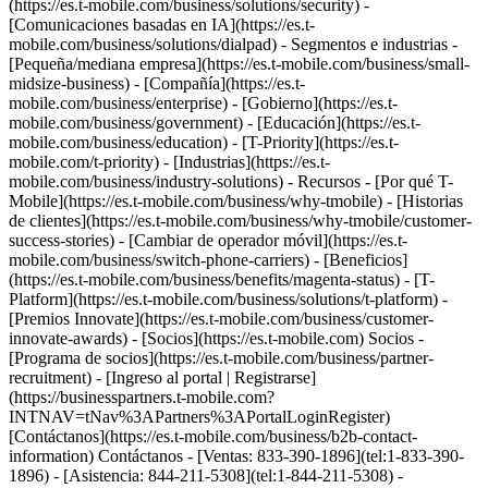
(https://es.t-mobile.com/business/solutions/security) -
[Comunicaciones basadas en IA](https://es.t-
mobile.com/business/solutions/dialpad) - Segmentos e industrias -
[Pequeña/mediana empresa](https://es.t-mobile.com/business/small-
midsize-business) - [Compañía](https://es.t-
mobile.com/business/enterprise) - [Gobierno](https://es.t-
mobile.com/business/government) - [Educación](https://es.t-
mobile.com/business/education) - [T-Priority](https://es.t-
mobile.com/t-priority) - [Industrias](https://es.t-
mobile.com/business/industry-solutions) - Recursos - [Por qué T-
Mobile](https://es.t-mobile.com/business/why-tmobile) - [Historias
de clientes](https://es.t-mobile.com/business/why-tmobile/customer-
success-stories) - [Cambiar de operador móvil](https://es.t-
mobile.com/business/switch-phone-carriers) - [Beneficios]
(https://es.t-mobile.com/business/benefits/magenta-status) - [T-
Platform](https://es.t-mobile.com/business/solutions/t-platform) -
[Premios Innovate](https://es.t-mobile.com/business/customer-
innovate-awards) - [Socios](https://es.t-mobile.com) Socios -
[Programa de socios](https://es.t-mobile.com/business/partner-
recruitment) - [Ingreso al portal | Registrarse]
(https://businesspartners.t-mobile.com?
INTNAV=tNav%3APartners%3APortalLoginRegister)
[Contáctanos](https://es.t-mobile.com/business/b2b-contact-
information) Contáctanos - [Ventas: 833-390-1896](tel:1-833-390-
1896) - [Asistencia: 844-211-5308](tel:1-844-211-5308) -