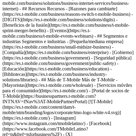
mobile.com/business/solutions/business-internet-services/business-
internet) - ## Recursos Recursos - [Razones para cambiarte]
(https://es.t-mobile.com/business/reasons-switch-t-mobile-business) -
[DIGITS](https://es.t-mobile.com/business/solutions/digits) -
[Beneficios de la fusión](https://es.t-mobile.com/business/t-mobile-
sprint-merger-benefits) - [Eventos](https://es.t-
mobile.com/business/t-mobile-events-webinars) - ## Segmentos e
industrias Segmentos e industrias - [Pequeña/mediana empresa]
(https://es.t-mobile.com/business/small-midsize-business) -
[Compañía](https://es.t-mobile.com/business/enterprise) - [Gobierno]
(https://es.t-mobile.com/business/government) - [Seguridad pública]
(https://es.t-mobile.com/business/government/public-safety) -
[Educación](https://es.t-mobile.com/business/education) -
[Bibliotecas](https://es.t-mobile.com/business/industry-
solutions/libraries) - ## Más de T-Mobile Más de T-Mobile -
[Mayoristas](https://es.t-mobile.com/wholesale) - [Servicios móviles
para el consumidor](https://es.t-mobile.com/) - [Portal de socios de
T-Mobile](https://businesspartners.t-mobile.com?
INTNAV=fNav%3AT-MobilePartnerPortal) [![T-Mobile]
(https://es.t-mobile.com/content/dam/t-
mobile/ntm/branding/logos/corporate/tmo-logo-white-v4.svg)]
(https://es.t-mobile.com/) - [Instagram]
(https://www.instagram.com/tmobilelatino/) - [Facebook]
(https://www.facebook.com/TMobileLatino?
ref=ts&fref=tsforbusiness%2F) - [X]