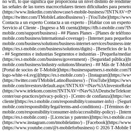
Contacta a un experto Contacta a un experto - [Hablar con un experto:
Servicio al Cliente - [Ingreso a Mi cuenta](https://tfb.t-mobile.com/
mobile.com/support/business) - ## Planes Planes - [Planes de teléfono 
mobile.com/business/international-coverage) - [Internet para pequeños n
mobile.com/business/solutions/business-internet-services/business-int
(https://es.t-mobile.com/business/solutions/digits) - [Beneficios de la
- ## Segmentos e industrias Segmentos e industrias - [Pequeña/mediana
(https://es.t-mobile.com/business/government) - [Seguridad pública](ht
mobile.com/business/industry-solutions/libraries) - ## Más de T-Mobil
[Portal de socios de T-Mobile](https://businesspartners.t-mobile.c
logo-white-v4.svg)](https://es.t-mobile.com/) - [Instagram](https:/
(https://twitter.com/TMobileLatinoBusiness/) - [YouTube](https://
mobile.com/investors/default.aspx?INTNAV=fNav%3AInvestorRelations)
(https://www.telekom.com/en?INTNAV=fNav%3ADeutscheTelekom) 
center/our-practices/privacy-policy) - [Centro de confianza](https:/
cliente](https://es.t-mobile.com/responsibility/consumer-info) - [Segur
mobile.com/responsibility/legal/terms-and-conditions) - [Términos de us
mobile.com/responsibility/consumer-info/accessibility-policy) - [Intern
(https://es.t-mobile.com) - [Licencias y patentes](https://es.t-mobile
(https://www.instagram.com/tmobilelatino/) - [Facebook](https://ww
(https://www.youtube.com/@t-mobileforbusiness) © 2026 T‑Mobile USA,