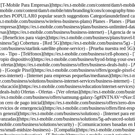
ls-hub) Ofertas - Ofertas - [Ver ofertas](https://es.t-mobile.com/business/offers/business-deals-hub) - [Apple](https://es.t-mobile.com/business/apple-business-iphone-deals) - [Samsung](https://es.t-mobile.com/business/offers/samsung-galaxy-5g#INTNAV=tNav:Deals:Samsung) - [Google Pixel](https://es.t-mobile.com/business/offers/google-pixel-deals) - [Teléfonos gratis y con cero de pago inicial](https://es.t-mobile.com/business/offers/zero-down-phones) - Descuentos del plan - [Militares y veteranos](https://es.t-mobile.com/business/offers/military-discount-plans) - [Miembros de servicios de emergencia](https://es.t-mobile.com/business/offers/first-responder-discount-phone-plans) - [Soluciones](https://es.t-mobile.com/business/solutions) Soluciones - Soluciones - [Información general](https://es.t-mobile.com/business/solutions) - [Internet para empresas](https://es.t-mobile.com/business/business-internet) - [Internet de las cosas](https://es.t-mobile.com/business/solutions/iot) - [Redes avanzadas](https://es.t-mobile.com/business/solutions/5g-advanced-solutions) - [Productividad](https://es.t-mobile.com/business/solutions/productivity) - [Seguridad](https://es.t-mobile.com/business/solutions/security) - [Comunicaciones basadas en IA](https://es.t-mobile.com/business/solutions/dialpad) - Segmentos e industrias - [Pequeña/mediana empresa](https://es.t-mobile.com/business/small-midsize-business) - [Compañía](https://es.t-mobile.com/business/enterprise) - [Gobierno](https://es.t-mobile.com/business/government) - [Educación](https://es.t-mobile.com/business/education) - [T-Priority](https://es.t-mobile.com/t-priority) - [Industrias](https://es.t-mobile.com/business/industry-solutions) - Recursos - [Por qué T-Mobile](https://es.t-mobile.com/business/why-tmobile) - [Historias de clientes](https://es.t-mobile.com/business/why-tmobile/customer-success-stories) - [Cambiar de operador móvil](https://es.t-mobile.com/business/switch-phone-carriers) - [Beneficios](https://es.t-mobile.com/business/benefits/magenta-status) - [T-Platform](https://es.t-mobile.com/business/solutions/t-platform) - [Premios Innovate](https://es.t-mobile.com/business/customer-innovate-awards) - [Socios](https://es.t-mobile.com) Socios - [Programa de socios](https://es.t-mobile.com/business/partner-recruitment) - [Ingreso al portal | Registrarse](https://businesspartners.t-mobile.com?INTNAV=tNav%3APartners%3APortalLoginRegister) [Contáctanos](https://es.t-mobile.com/business/b2b-contact-information) Contáctanos - [Ventas: 833-390-1896](tel:1-833-390-1896) - [Asistencia: 844-211-5308](tel:1-844-211-5308) - [Comunícate con ventas](https://es.t-mobile.com/business/b2b-contact-information/form) [Encuentra una tienda](https://es.t-mobile.com/stores/i/business) [Carrito](https://es.t-mobile.com/business/cart) Buscar Buscar Enviar término de búsqueda Cerrar la búsqueda RECENT0 recent searches POPULAR0 popular search suggestions Categoríasundefined categories Sugerencias0 search suggestions TOP SUGGESTIONS - [](https://es.t-mobile.com) undefined top suggestions Cómo empezar Mi cuenta [Ingresar](https://tfb.t-mobile.com/) [Volver al tablero](https://es.t-mobile.com/account/dashboard) más de T-Mobile - [Wireless (Móvil)](https://es.t-mobile.com/) - [Empresas](https://es.t-mobile.com/business) - [Prepagado](https://es.prepaid.t-mobile.com/hom