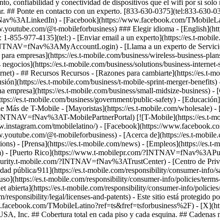
 1-855-977-4135](tel:) - [Enviar email a un experto](https://es.t-mobile
?INTNAV=fNav%3AMyAccountLogin) - [Llama a un experto de Servicio al Cli
para empresas](https://es.t-mobile.com/business/wireless-business-plans) 
egocios](https://es.t-mobile.com/business/solutions/business-internet-ser
ernet) - ## Recursos Recursos - [Razones para cambiarte](https://es.t-
 fusión](https://es.t-mobile.com/business/t-mobile-sprint-merger-benefits
 empresa](https://es.t-mobile.com/business/small-midsize-business) - [
tps://es.t-mobile.com/business/government/public-safety) - [Educación](ht
e Más de T-Mobile - [Mayoristas](https://es.t-mobile.com/wholesale) - [
om?INTNAV=fNav%3AT-MobilePartnerPortal) [![T-Mobile](https://es.t-mo
/www.instagram.com/tmobilelatino/) - [Facebook](https://www.facebook
www.youtube.com/@t-mobileforbusiness)
- [Acerca de](https://es.t-mobile.
 - [Prensa](https://es.t-mobile.com/news) - [Empleos](https://es.t-m
- [Puerto Rico](https://www.t-mobilepr.com/?INTNAV=fNav%3APu
/security.t-mobile.com/?INTNAV=fNav%3ATrustCenter) - [Centro de Privac
idad pública/911](https://es.t-mobile.com/responsibility/consumer-info/sa
o](https://es.t-mobile.com/responsibility/consumer-info/policies/terms-of
et abierta](https://es.t-mobile.com/responsibility/consumer-info/policie
.com/responsibility/legal/licenses-and-patents) - Este sitio está proteg
w.facebook.com/TMobileLatino?ref=ts&fref=tsforbusiness%2F) - [X](ht
 Inc. ## Cobertura total en cada piso y cada esquina. ## Cadenas mino