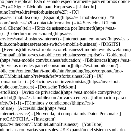
- ##
.com/business/b2b-contact-information) - ## Servicio al Cliente
ente](tel:) - [Sitio de asistencia por Internet](https://es.t-
- [Cobertura internacional](https://es.t-
vices/small-business-internet) - [Internet para empresas](https://es.t-
mobile.com/business/reasons-switch-t-mobile-business) - [DIGITS]
) - [Eventos](https://es.t-mobile.com/business/t-mobile-events-webinars)
Compañía](https://es.t-mobile.com/business/enterprise) - [Gobierno]
tps://es.t-mobile.com/business/education) - [Bibliotecas](https://es.t-
Servicios móviles para el consumidor](https://es.t-mobile.com/) -
bile.com/content/dam/t-mobile/ntm/branding/logos/corporate/tmo-
.com/TMobileLatino?ref=ts&fref=tsforbusiness%2F) - [X]
com/about-us) - [Relaciones con inversionistas](https://investor.t-
obile.com/careers) - [Deutsche Telekom]
ertoRico)
- [Aviso de privacidad](https://es.t-mobile.com/privacy-
idad](https://es.t-mobile.com/privacy-center) - [Información para el
fety/9-1-1) - [Términos y condiciones](https://es.t-
-use) - [Accesibilidad](https://es.t-
s/internet-service) - [No venda, ni comparta mis Datos Personales]
ido por reCAPTCHA.
- [Instagram]
tps://twitter.com/TMobileLatinoBusiness/) - [YouTube]
ristas con varias sucursales. ## Expansión del sistema sanitario.