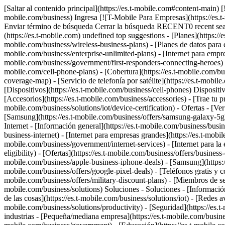
[Saltar al contenido principal](https://es.t-mobile.com#content-main) [![T-Mobile Para Empresas](https://es.t-mobile.com/content/dam/t-mobile/ntm/branding/icons/iconography/tmo-business.svg)](https://es.t-mobile.com/business) Ingresa [![T-Mobile Para Empresas](https://es.t-mobile.com/content/dam/t-mobile/ntm/branding/icons/iconography/tmo-business.svg)](https://es.t-mobile.com/business) Buscar Buscar Enviar término de búsqueda Cerrar la búsqueda RECENT0 recent searches POPULAR0 popular search suggestions Categoríasundefined categories Sugerencias0 search suggestions TOP SUGGESTIONS - [](https://es.t-mobile.com) undefined top suggestions - [Planes](https://es.t-mobile.com/business/wireless-business-plans) Planes - Planes - [Planes telefónicos para empresas](https://es.t-mobile.com/business/wireless-business-plans) - [Planes de datos para empresas](https://es.t-mobile.com/business/plans/business-unlimited-data-plans) - [Enterprise Unlimited](https://es.t-mobile.com/business/enterprise-unlimited-plans) - [Internet para empresas](https://es.t-mobile.com/business/business-internet) - [Agencia de servicios de emergencia](https://es.t-mobile.com/business/government/first-responders-connecting-heroes) - [Beneficios para viajes](https://es.t-mobile.com/business/plans/travel-benefits) - [Planes telefónicos para consumidores](https://es.t-mobile.com/cell-phone-plans) - [Cobertura](https://es.t-mobile.com/business/5g) Cobertura - [Red 5G](https://es.t-mobile.com/business/5g) - [Mapa de cobertura 5G y 4G](https://es.t-mobile.com/business/5g/5g-coverage-map) - [Servicio de telefonía por satélite](https://es.t-mobile.com/business/starlink-satellite-phone-service) - [Prueba nuestra red 5G](https://es.t-mobile.com/business/offers/free-network-trial) - [Dispositivos](https://es.t-mobile.com/business/cell-phones) Dispositivos - Tipo - [Teléfonos](https://es.t-mobile.com/business/cell-phones) - [Tablets y Hotspots](https://es.t-mobile.com/business/tablets) - [Accesorios](https://es.t-mobile.com/business/accessories) - [Trae tu propio dispositivo](https://es.t-mobile.com/business/byod-bring-your-own-device) - [Dispositivos certificados sin existencias](https://es.t-mobile.com/business/solutions/iot/device-certification) - Ofertas - [Ver ofertas](https://es.t-mobile.com/business/offers/business-deals-hub) - [Apple](https://es.t-mobile.com/business/apple-business-iphone-deals) - [Samsung](https://es.t-mobile.com/business/offers/samsung-galaxy-5g) - [Google Pixel](https://es.t-mobile.com/business/offers/google-pixel-deals) - [Internet](https://es.t-mobile.com/business/business-internet) Internet - [Información general](https://es.t-mobile.com/business/business-internet) - [Internet para empresas pequeñas/medianas](https://es.t-mobile.com/business/solutions/business-internet-services/small-business-internet) - [Internet para empresas grandes](https://es.t-mobile.com/business/solutions/business-internet-services/business-internet) - [Internet para el gobierno](https://es.t-mobile.com/business/government/internet-services) - [Internet para la educación](https://es.t-mobile.com/business/education/internet-services) - [Verifica disponibilidad](https://es.t-mobile.com/business/check-eligibility) - [Ofertas](https://es.t-mobile.com/business/offers/business-dea