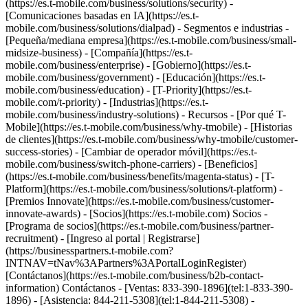
(https://es.t-mobile.com/business/solutions/security) -
[Comunicaciones basadas en IA](https://es.t-
mobile.com/business/solutions/dialpad) - Segmentos e industrias -
[Pequeña/mediana empresa](https://es.t-mobile.com/business/small-
midsize-business) - [Compañía](https://es.t-
mobile.com/business/enterprise) - [Gobierno](https://es.t-
mobile.com/business/government) - [Educación](https://es.t-
mobile.com/business/education) - [T-Priority](https://es.t-
mobile.com/t-priority) - [Industrias](https://es.t-
mobile.com/business/industry-solutions) - Recursos - [Por qué T-
Mobile](https://es.t-mobile.com/business/why-tmobile) - [Historias
de clientes](https://es.t-mobile.com/business/why-tmobile/customer-
success-stories) - [Cambiar de operador móvil](https://es.t-
mobile.com/business/switch-phone-carriers) - [Beneficios]
(https://es.t-mobile.com/business/benefits/magenta-status) - [T-
Platform](https://es.t-mobile.com/business/solutions/t-platform) -
[Premios Innovate](https://es.t-mobile.com/business/customer-
innovate-awards) - [Socios](https://es.t-mobile.com) Socios -
[Programa de socios](https://es.t-mobile.com/business/partner-
recruitment) - [Ingreso al portal | Registrarse]
(https://businesspartners.t-mobile.com?
INTNAV=tNav%3APartners%3APortalLoginRegister)
[Contáctanos](https://es.t-mobile.com/business/b2b-contact-
information) Contáctanos - [Ventas: 833-390-1896](tel:1-833-390-
1896) - [Asistencia: 844-211-5308](tel:1-844-211-5308) -