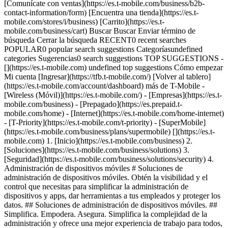
[Comunícate con ventas](https://es.t-mobile.com/business/b2b-
contact-information/form) [Encuentra una tienda](https://es.t-
mobile.com/stores/i/business) [Carrito](https://es.t-
mobile.com/business/cart) Buscar Buscar Enviar término de
búsqueda Cerrar la búsqueda RECENT0 recent searches
POPULAR0 popular search suggestions Categoríasundefined
categories Sugerencias0 search suggestions TOP SUGGESTIONS -
[](https://es.t-mobile.com) undefined top suggestions Cómo empezar
Mi cuenta [Ingresar](https://tfb.t-mobile.com/) [Volver al tablero]
(https://es.t-mobile.com/account/dashboard) más de T-Mobile -
[Wireless (Móvil)](https://es.t-mobile.com/) - [Empresas](https://es.t-
mobile.com/business) - [Prepagado](https://es.prepaid.t-
mobile.com/home) - [Internet](https://es.t-mobile.com/home-internet)
- [T-Priority](https://es.t-mobile.com/t-priority) - [SuperMobile]
(https://es.t-mobile.com/business/plans/supermobile)
[](https://es.t-
mobile.com) 1. [Inicio](https://es.t-mobile.com/business) 2.
[Soluciones](https://es.t-mobile.com/business/solutions) 3.
[Seguridad](https://es.t-mobile.com/business/solutions/security) 4.
Administración de dispositivos móviles # Soluciones de
administración de dispositivos móviles. Obtén la visibilidad y el
control que necesitas para simplificar la administración de
dispositivos y apps, dar herramientas a tus empleados y proteger los
datos. ## Soluciones de administración de dispositivos móviles. ##
Simplifica. Empodera. Asegura. Simplifica la complejidad de la
administración y ofrece una mejor experiencia de trabajo para todos,