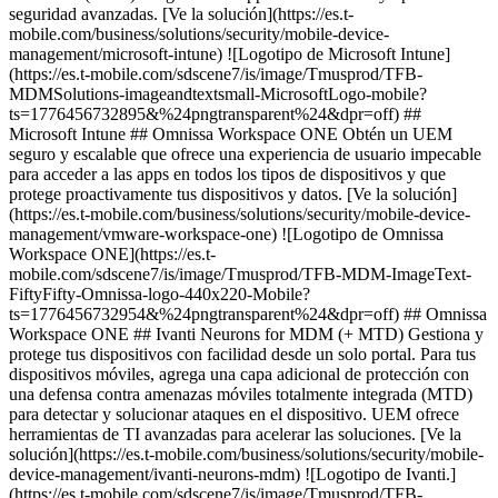
seguridad avanzadas. [Ve la solución](https://es.t-
mobile.com/business/solutions/security/mobile-device-
management/microsoft-intune) ![Logotipo de Microsoft Intune]
(https://es.t-mobile.com/sdscene7/is/image/Tmusprod/TFB-
MDMSolutions-imageandtextsmall-MicrosoftLogo-mobile?
ts=1776456732895&%24pngtransparent%24&dpr=off) ##
Microsoft Intune ## Omnissa Workspace ONE Obtén un UEM
seguro y escalable que ofrece una experiencia de usuario impecable
para acceder a las apps en todos los tipos de dispositivos y que
protege proactivamente tus dispositivos y datos. [Ve la solución]
(https://es.t-mobile.com/business/solutions/security/mobile-device-
management/vmware-workspace-one) ![Logotipo de Omnissa
Workspace ONE](https://es.t-
mobile.com/sdscene7/is/image/Tmusprod/TFB-MDM-ImageText-
FiftyFifty-Omnissa-logo-440x220-Mobile?
ts=1776456732954&%24pngtransparent%24&dpr=off) ## Omnissa
Workspace ONE ## Ivanti Neurons for MDM (+ MTD) Gestiona y
protege tus dispositivos con facilidad desde un solo portal. Para tus
dispositivos móviles, agrega una capa adicional de protección con
una defensa contra amenazas móviles totalmente integrada (MTD)
para detectar y solucionar ataques en el dispositivo. UEM ofrece
herramientas de TI avanzadas para acelerar las soluciones. [Ve la
solución](https://es.t-mobile.com/business/solutions/security/mobile-
device-management/ivanti-neurons-mdm) ![Logotipo de Ivanti.]
(https://es.t-mobile.com/sdscene7/is/image/Tmusprod/TFB-