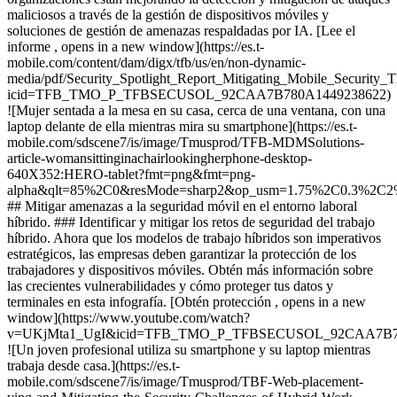
maliciosos a través de la gestión de dispositivos móviles y
soluciones de gestión de amenazas respaldadas por IA. [Lee el
informe , opens in a new window](https://es.t-
mobile.com/content/dam/digx/tfb/us/en/non-dynamic-
media/pdf/Security_Spotlight_Report_Mitigating_Mobile_Security_
icid=TFB_TMO_P_TFBSECUSOL_92CAA7B780A1449238622)
![Mujer sentada a la mesa en su casa, cerca de una ventana, con una
laptop delante de ella mientras mira su smartphone](https://es.t-
mobile.com/sdscene7/is/image/Tmusprod/TFB-MDMSolutions-
article-womansittinginachairlookingherphone-desktop-
640X352:HERO-tablet?fmt=png&fmt=png-
alpha&qlt=85%2C0&resMode=sharp2&op_usm=1.75%2C0.3%2C2
## Mitigar amenazas a la seguridad móvil en el entorno laboral
híbrido. ### Identificar y mitigar los retos de seguridad del trabajo
híbrido. Ahora que los modelos de trabajo híbridos son imperativos
estratégicos, las empresas deben garantizar la protección de los
trabajadores y dispositivos móviles. Obtén más información sobre
las crecientes vulnerabilidades y cómo proteger tus datos y
terminales en esta infografía. [Obtén protección , opens in a new
window](https://www.youtube.com/watch?
v=UKjMta1_UgI&icid=TFB_TMO_P_TFBSECUSOL_92CAA7B78
![Un joven profesional utiliza su smartphone y su laptop mientras
trabaja desde casa.](https://es.t-
mobile.com/sdscene7/is/image/Tmusprod/TBF-Web-placement-