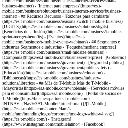
mobile.com/business/solutions/business-internet-services/small-
business-internet) - [Internet para empresas](https://es.t-
mobile.com/business/solutions/business-internet-services/business-
internet) - ## Recursos Recursos - [Razones para cambiarte]
(https://es.t-mobile.com/business/reasons-switch-t-mobile-business) -
[DIGITS](https://es.t-mobile.com/business/solutions/digits) -
[Beneficios de la fusión](https://es.t-mobile.com/business/t-mobile-
sprint-merger-benefits) - [Eventos](https://es.t-
mobile.com/business/t-mobile-events-webinars) - ## Segmentos e
industrias Segmentos e industrias - [Pequeña/mediana empresa]
(https://es.t-mobile.com/business/small-midsize-business) -
[Compañía](https://es.t-mobile.com/business/enterprise) - [Gobierno]
(https://es.t-mobile.com/business/government) - [Seguridad pública]
(https://es.t-mobile.com/business/government/public-safety) -
[Educación](https://es.t-mobile.com/business/education) -
[Bibliotecas](https://es.t-mobile.com/business/industry-
solutions/libraries) - ## Más de T-Mobile Más de T-Mobile -
[Mayoristas](https://es.t-mobile.com/wholesale) - [Servicios móviles
para el consumidor](https://es.t-mobile.com/) - [Portal de socios de
T-Mobile](https://businesspartners.t-mobile.com?
INTNAV=fNav%3AT-MobilePartnerPortal) [![T-Mobile]
(https://es.t-mobile.com/content/dam/t-
mobile/ntm/branding/logos/corporate/tmo-logo-white-v4.svg)]
(https://es.t-mobile.com/) - [Instagram]
(https://www.instagram.com/tmobilelatino/) - [Facebook]