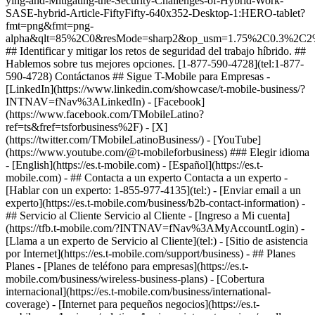
ying-and-Mitigating-the-Security-Challenges-of-Hybrid-Work-
SASE-hybrid-Article-FiftyFifty-640x352-Desktop-1:HERO-tablet?
fmt=png&fmt=png-
alpha&qlt=85%2C0&resMode=sharp2&op_usm=1.75%2C0.3%2C2
## Identificar y mitigar los retos de seguridad del trabajo híbrido. ##
Hablemos sobre tus mejores opciones. [1-877-590-4728](tel:1-877-
590-4728) Contáctanos ## Sigue T-Mobile para Empresas -
[LinkedIn](https://www.linkedin.com/showcase/t-mobile-business/?
INTNAV=fNav%3ALinkedIn) - [Facebook]
(https://www.facebook.com/TMobileLatino?
ref=ts&fref=tsforbusiness%2F) - [X]
(https://twitter.com/TMobileLatinoBusiness/) - [YouTube]
(https://www.youtube.com/@t-mobileforbusiness) ### Elegir idioma
- [English](https://es.t-mobile.com) - [Español](https://es.t-
mobile.com)
- ## Contacta a un experto Contacta a un experto -
[Hablar con un experto: 1-855-977-4135](tel:) - [Enviar email a un
experto](https://es.t-mobile.com/business/b2b-contact-information) -
## Servicio al Cliente Servicio al Cliente - [Ingreso a Mi cuenta]
(https://tfb.t-mobile.com/?INTNAV=fNav%3AMyAccountLogin) -
[Llama a un experto de Servicio al Cliente](tel:) - [Sitio de asistencia
por Internet](https://es.t-mobile.com/support/business) - ## Planes
Planes - [Planes de teléfono para empresas](https://es.t-
mobile.com/business/wireless-business-plans) - [Cobertura
internacional](https://es.t-mobile.com/business/international-
coverage) - [Internet para pequeños negocios](https://es.t-