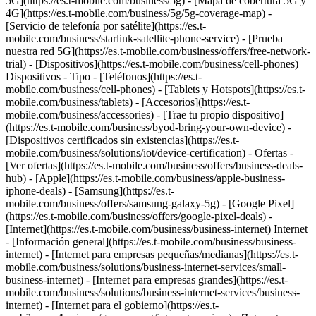
5G](https://es.t-mobile.com/business/5g) - [Mapa de cobertura 5G y
4G](https://es.t-mobile.com/business/5g/5g-coverage-map) -
[Servicio de telefonía por satélite](https://es.t-
mobile.com/business/starlink-satellite-phone-service) - [Prueba
nuestra red 5G](https://es.t-mobile.com/business/offers/free-network-
trial) - [Dispositivos](https://es.t-mobile.com/business/cell-phones)
Dispositivos - Tipo - [Teléfonos](https://es.t-
mobile.com/business/cell-phones) - [Tablets y Hotspots](https://es.t-
mobile.com/business/tablets) - [Accesorios](https://es.t-
mobile.com/business/accessories) - [Trae tu propio dispositivo]
(https://es.t-mobile.com/business/byod-bring-your-own-device) -
[Dispositivos certificados sin existencias](https://es.t-
mobile.com/business/solutions/iot/device-certification) - Ofertas -
[Ver ofertas](https://es.t-mobile.com/business/offers/business-deals-
hub) - [Apple](https://es.t-mobile.com/business/apple-business-
iphone-deals) - [Samsung](https://es.t-
mobile.com/business/offers/samsung-galaxy-5g) - [Google Pixel]
(https://es.t-mobile.com/business/offers/google-pixel-deals) -
[Internet](https://es.t-mobile.com/business/business-internet) Internet
- [Información general](https://es.t-mobile.com/business/business-
internet) - [Internet para empresas pequeñas/medianas](https://es.t-
mobile.com/business/solutions/business-internet-services/small-
business-internet) - [Internet para empresas grandes](https://es.t-
mobile.com/business/solutions/business-internet-services/business-
internet) - [Internet para el gobierno](https://es.t-