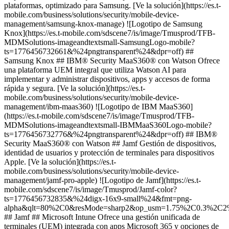
plataformas, optimizado para Samsung. [Ve la solución](https://es.t-
mobile.com/business/solutions/security/mobile-device-
management/samsung-knox-manage) ![Logotipo de Samsung
Knox](https://es.t-mobile.com/sdscene7/is/image/Tmusprod/TFB-
MDMSolutions-imageandtextsmall-SamsungLogo-mobile?
ts=1776456732661&%24pngtransparent%24&dpr=off) ##
Samsung Knox ## IBM® Security MaaS360® con Watson Ofrece
una plataforma UEM integral que utiliza Watson AI para
implementar y administrar dispositivos, apps y accesos de forma
rápida y segura. [Ve la solución](https://es.t-
mobile.com/business/solutions/security/mobile-device-
management/ibm-maas360) ![Logotipo de IBM MaaS360]
(https://es.t-mobile.com/sdscene7/is/image/Tmusprod/TFB-
MDMSolutions-imageandtextsmall-IBMMaaS360Logo-mobile?
ts=1776456732776&%24pngtransparent%24&dpr=off) ## IBM®
Security MaaS360® con Watson ## Jamf Gestión de dispositivos,
identidad de usuarios y protección de terminales para dispositivos
Apple. [Ve la solución](https://es.t-
mobile.com/business/solutions/security/mobile-device-
management/jamf-pro-apple) ![Logotipo de Jamf](https://es.t-
mobile.com/sdscene7/is/image/Tmusprod/Jamf-color?
ts=1776456732835&%24digx-16x9-small%24&fmt=png-
alpha&qlt=80%2C0&resMode=sharp2&op_usm=1.75%2C0.3%2C2
## Jamf ## Microsoft Intune Ofrece una gestión unificada de
terminales (UEM) integrada con apps Microsoft 365 y opciones de