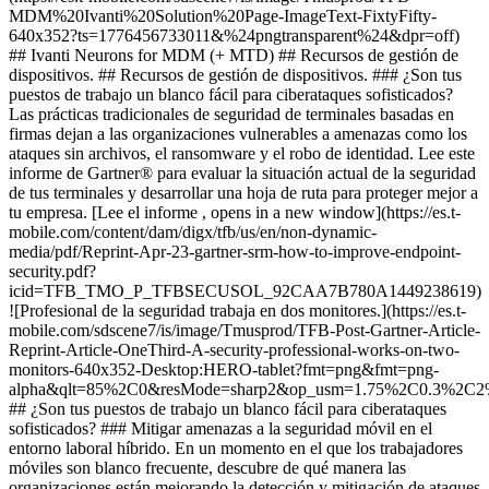
MDM%20Ivanti%20Solution%20Page-ImageText-FixtyFifty-
640x352?ts=1776456733011&%24pngtransparent%24&dpr=off)
## Ivanti Neurons for MDM (+ MTD) ## Recursos de gestión de
dispositivos. ## Recursos de gestión de dispositivos. ### ¿Son tus
puestos de trabajo un blanco fácil para ciberataques sofisticados?
Las prácticas tradicionales de seguridad de terminales basadas en
firmas dejan a las organizaciones vulnerables a amenazas como los
ataques sin archivos, el ransomware y el robo de identidad. Lee este
informe de Gartner® para evaluar la situación actual de la seguridad
de tus terminales y desarrollar una hoja de ruta para proteger mejor a
tu empresa. [Lee el informe , opens in a new window](https://es.t-
mobile.com/content/dam/digx/tfb/us/en/non-dynamic-
media/pdf/Reprint-Apr-23-gartner-srm-how-to-improve-endpoint-
security.pdf?
icid=TFB_TMO_P_TFBSECUSOL_92CAA7B780A1449238619)
![Profesional de la seguridad trabaja en dos monitores.](https://es.t-
mobile.com/sdscene7/is/image/Tmusprod/TFB-Post-Gartner-Article-
Reprint-Article-OneThird-A-security-professional-works-on-two-
monitors-640x352-Desktop:HERO-tablet?fmt=png&fmt=png-
alpha&qlt=85%2C0&resMode=sharp2&op_usm=1.75%2C0.3%2C2
## ¿Son tus puestos de trabajo un blanco fácil para ciberataques
sofisticados? ### Mitigar amenazas a la seguridad móvil en el
entorno laboral híbrido. En un momento en el que los trabajadores
móviles son blanco frecuente, descubre de qué manera las
organizaciones están mejorando la detección y mitigación de ataques