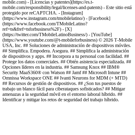
mobile.com) - [Licencias y patentes](https://es.t-
mobile.com/responsibility/legal/licenses-and-patents) - Este sitio está
protegido por reCAPTCHA.
- [Instagram]
(https://www.instagram.com/tmobilelatino/) - [Facebook]
(https://www.facebook.com/TMobileLatino?
ref=ts&fref=tsforbusiness%2F) - [X]
(https://twitter.com/TMobileLatinoBusiness/) - [YouTube]
(https://www.youtube.com/@t-mobileforbusiness) © 2026 T‑Mobile
USA, Inc. ## Soluciones de administración de dispositivos móviles.
## Simplifica. Empodera. Asegura. ## Simplifica la administración
de dispositivos y apps. ## Incorpora a tu personal con facilidad. ##
Protege los datos comerciales. ## Obtén asistencia especializada. ##
Opciones líderes en la industria. ## Samsung Knox ## IBM®
Security MaaS360® con Watson ## Jamf ## Microsoft Intune ##
Omnissa Workspace ONE ## Ivanti Neurons for MDM (+ MTD)
## Recursos de gestión de dispositivos. ## ¿Son tus puestos de
trabajo un blanco fácil para ciberataques sofisticados? ## Mitigar
amenazas a la seguridad móvil en el entorno laboral híbrido. ##
Identificar y mitigar los retos de seguridad del trabajo híbrido.