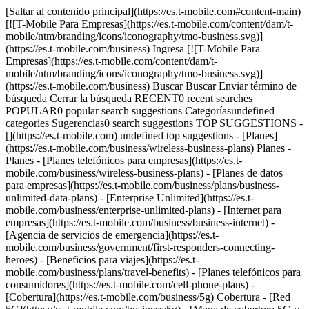
[Saltar al contenido principal](https://es.t-mobile.com#content-main)
[![T-Mobile Para Empresas](https://es.t-mobile.com/content/dam/t-
mobile/ntm/branding/icons/iconography/tmo-business.svg)]
(https://es.t-mobile.com/business) Ingresa [![T-Mobile Para
Empresas](https://es.t-mobile.com/content/dam/t-
mobile/ntm/branding/icons/iconography/tmo-business.svg)]
(https://es.t-mobile.com/business) Buscar Buscar Enviar término de
búsqueda Cerrar la búsqueda RECENT0 recent searches
POPULAR0 popular search suggestions Categoríasundefined
categories Sugerencias0 search suggestions TOP SUGGESTIONS -
[](https://es.t-mobile.com) undefined top suggestions - [Planes]
(https://es.t-mobile.com/business/wireless-business-plans) Planes -
Planes - [Planes telefónicos para empresas](https://es.t-
mobile.com/business/wireless-business-plans) - [Planes de datos
para empresas](https://es.t-mobile.com/business/plans/business-
unlimited-data-plans) - [Enterprise Unlimited](https://es.t-
mobile.com/business/enterprise-unlimited-plans) - [Internet para
empresas](https://es.t-mobile.com/business/business-internet) -
[Agencia de servicios de emergencia](https://es.t-
mobile.com/business/government/first-responders-connecting-
heroes) - [Beneficios para viajes](https://es.t-
mobile.com/business/plans/travel-benefits) - [Planes telefónicos para
consumidores](https://es.t-mobile.com/cell-phone-plans) -
[Cobertura](https://es.t-mobile.com/business/5g) Cobertura - [Red