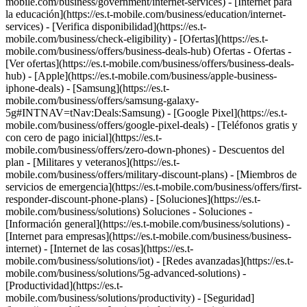
mobile.com/business/government/internet-services) - [Internet para
la educación](https://es.t-mobile.com/business/education/internet-
services) - [Verifica disponibilidad](https://es.t-
mobile.com/business/check-eligibility) - [Ofertas](https://es.t-
mobile.com/business/offers/business-deals-hub) Ofertas - Ofertas -
[Ver ofertas](https://es.t-mobile.com/business/offers/business-deals-
hub) - [Apple](https://es.t-mobile.com/business/apple-business-
iphone-deals) - [Samsung](https://es.t-
mobile.com/business/offers/samsung-galaxy-
5g#INTNAV=tNav:Deals:Samsung) - [Google Pixel](https://es.t-
mobile.com/business/offers/google-pixel-deals) - [Teléfonos gratis y
con cero de pago inicial](https://es.t-
mobile.com/business/offers/zero-down-phones) - Descuentos del
plan - [Militares y veteranos](https://es.t-
mobile.com/business/offers/military-discount-plans) - [Miembros de
servicios de emergencia](https://es.t-mobile.com/business/offers/first-
responder-discount-phone-plans) - [Soluciones](https://es.t-
mobile.com/business/solutions) Soluciones - Soluciones -
[Información general](https://es.t-mobile.com/business/solutions) -
[Internet para empresas](https://es.t-mobile.com/business/business-
internet) - [Internet de las cosas](https://es.t-
mobile.com/business/solutions/iot) - [Redes avanzadas](https://es.t-
mobile.com/business/solutions/5g-advanced-solutions) -
[Productividad](https://es.t-
mobile.com/business/solutions/productivity) - [Seguridad]