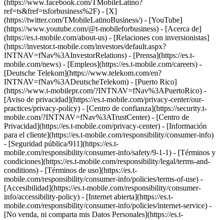
(https://www.facebook.com/TMobileLatino?
ref=ts&fref=tsforbusiness%2F) - [X]
(https://twitter.com/TMobileLatinoBusiness/) - [YouTube]
(https://www.youtube.com/@t-mobileforbusiness)
- [Acerca de]
(https://es.t-mobile.com/about-us) - [Relaciones con inversionistas]
(https://investor.t-mobile.com/investors/default.aspx?
INTNAV=fNav%3AInvestorRelations) - [Prensa](https://es.t-
mobile.com/news) - [Empleos](https://es.t-mobile.com/careers) -
[Deutsche Telekom](https://www.telekom.com/en?
INTNAV=fNav%3ADeutscheTelekom) - [Puerto Rico]
(https://www.t-mobilepr.com/?INTNAV=fNav%3APuertoRico)
-
[Aviso de privacidad](https://es.t-mobile.com/privacy-center/our-
practices/privacy-policy) - [Centro de confianza](https://security.t-
mobile.com/?INTNAV=fNav%3ATrustCenter) - [Centro de
Privacidad](https://es.t-mobile.com/privacy-center) - [Información
para el cliente](https://es.t-mobile.com/responsibility/consumer-info)
- [Seguridad pública/911](https://es.t-
mobile.com/responsibility/consumer-info/safety/9-1-1) - [Términos y
condiciones](https://es.t-mobile.com/responsibility/legal/terms-and-
conditions) - [Términos de uso](https://es.t-
mobile.com/responsibility/consumer-info/policies/terms-of-use) -
[Accesibilidad](https://es.t-mobile.com/responsibility/consumer-
info/accessibility-policy) - [Internet abierta](https://es.t-
mobile.com/responsibility/consumer-info/policies/internet-service) -
[No venda, ni comparta mis Datos Personales](https://es.t-