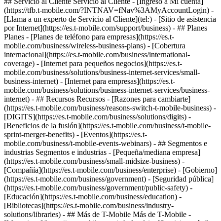
## Servicio al Cliente Servicio al Cliente - [Ingreso a Mi cuenta]
(https://tfb.t-mobile.com/?INTNAV=fNav%3AMyAccountLogin) -
[Llama a un experto de Servicio al Cliente](tel:) - [Sitio de asistencia
por Internet](https://es.t-mobile.com/support/business) - ## Planes
Planes - [Planes de teléfono para empresas](https://es.t-
mobile.com/business/wireless-business-plans) - [Cobertura
internacional](https://es.t-mobile.com/business/international-
coverage) - [Internet para pequeños negocios](https://es.t-
mobile.com/business/solutions/business-internet-services/small-
business-internet) - [Internet para empresas](https://es.t-
mobile.com/business/solutions/business-internet-services/business-
internet) - ## Recursos Recursos - [Razones para cambiarte]
(https://es.t-mobile.com/business/reasons-switch-t-mobile-business) -
[DIGITS](https://es.t-mobile.com/business/solutions/digits) -
[Beneficios de la fusión](https://es.t-mobile.com/business/t-mobile-
sprint-merger-benefits) - [Eventos](https://es.t-
mobile.com/business/t-mobile-events-webinars) - ## Segmentos e
industrias Segmentos e industrias - [Pequeña/mediana empresa]
(https://es.t-mobile.com/business/small-midsize-business) -
[Compañía](https://es.t-mobile.com/business/enterprise) - [Gobierno]
(https://es.t-mobile.com/business/government) - [Seguridad pública]
(https://es.t-mobile.com/business/government/public-safety) -
[Educación](https://es.t-mobile.com/business/education) -
[Bibliotecas](https://es.t-mobile.com/business/industry-
solutions/libraries) - ## Más de T-Mobile Más de T-Mobile -