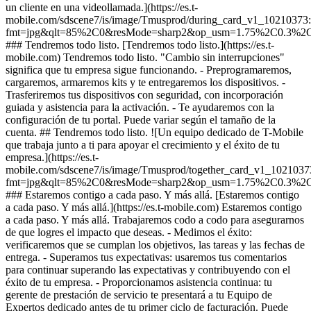
un cliente en una videollamada.](https://es.t-
mobile.com/sdscene7/is/image/Tmusprod/during_card_v1_10210373
fmt=jpg&qlt=85%2C0&resMode=sharp2&op_usm=1.75%2C0.3%2
### Tendremos todo listo. [Tendremos todo listo.](https://es.t-
mobile.com) Tendremos todo listo. "Cambio sin interrupciones"
significa que tu empresa sigue funcionando. - Preprogramaremos,
cargaremos, armaremos kits y te entregaremos los dispositivos. -
Trasferiremos tus dispositivos con seguridad, con incorporación
guiada y asistencia para la activación. - Te ayudaremos con la
configuración de tu portal. Puede variar según el tamaño de la
cuenta. ## Tendremos todo listo. ![Un equipo dedicado de T-Mobile
que trabaja junto a ti para apoyar el crecimiento y el éxito de tu
empresa.](https://es.t-
mobile.com/sdscene7/is/image/Tmusprod/together_card_v1_1021037
fmt=jpg&qlt=85%2C0&resMode=sharp2&op_usm=1.75%2C0.3%2
### Estaremos contigo a cada paso. Y más allá. [Estaremos contigo
a cada paso. Y más allá.](https://es.t-mobile.com) Estaremos contigo
a cada paso. Y más allá. Trabajaremos codo a codo para asegurarnos
de que logres el impacto que deseas. - Medimos el éxito:
verificaremos que se cumplan los objetivos, las tareas y las fechas de
entrega. - Superamos tus expectativas: usaremos tus comentarios
para continuar superando las expectativas y contribuyendo con el
éxito de tu empresa. - Proporcionamos asistencia continua: tu
gerente de prestación de servicio te presentará a tu Equipo de
Expertos dedicado antes de tu primer ciclo de facturación. Puede