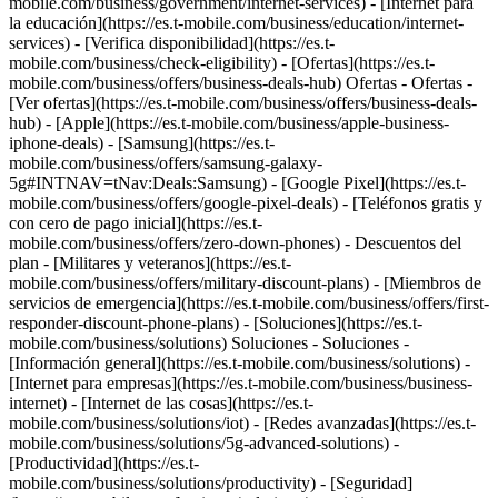
mobile.com/business/government/internet-services) - [Internet para
la educación](https://es.t-mobile.com/business/education/internet-
services) - [Verifica disponibilidad](https://es.t-
mobile.com/business/check-eligibility) - [Ofertas](https://es.t-
mobile.com/business/offers/business-deals-hub) Ofertas - Ofertas -
[Ver ofertas](https://es.t-mobile.com/business/offers/business-deals-
hub) - [Apple](https://es.t-mobile.com/business/apple-business-
iphone-deals) - [Samsung](https://es.t-
mobile.com/business/offers/samsung-galaxy-
5g#INTNAV=tNav:Deals:Samsung) - [Google Pixel](https://es.t-
mobile.com/business/offers/google-pixel-deals) - [Teléfonos gratis y
con cero de pago inicial](https://es.t-
mobile.com/business/offers/zero-down-phones) - Descuentos del
plan - [Militares y veteranos](https://es.t-
mobile.com/business/offers/military-discount-plans) - [Miembros de
servicios de emergencia](https://es.t-mobile.com/business/offers/first-
responder-discount-phone-plans) - [Soluciones](https://es.t-
mobile.com/business/solutions) Soluciones - Soluciones -
[Información general](https://es.t-mobile.com/business/solutions) -
[Internet para empresas](https://es.t-mobile.com/business/business-
internet) - [Internet de las cosas](https://es.t-
mobile.com/business/solutions/iot) - [Redes avanzadas](https://es.t-
mobile.com/business/solutions/5g-advanced-solutions) -
[Productividad](https://es.t-
mobile.com/business/solutions/productivity) - [Seguridad]