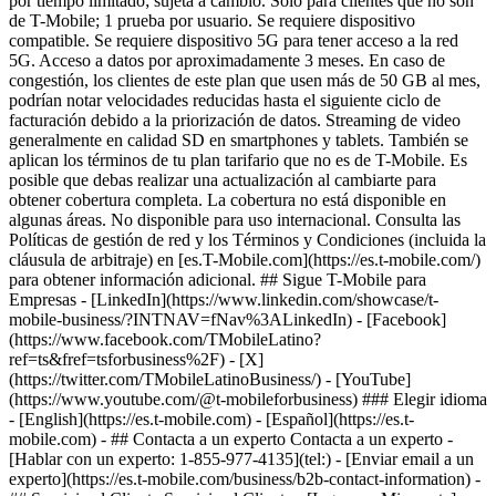
por tiempo limitado; sujeta a cambio. Solo para clientes que no son
de T-Mobile; 1 prueba por usuario. Se requiere dispositivo
compatible. Se requiere dispositivo 5G para tener acceso a la red
5G. Acceso a datos por aproximadamente 3 meses. En caso de
congestión, los clientes de este plan que usen más de 50 GB al mes,
podrían notar velocidades reducidas hasta el siguiente ciclo de
facturación debido a la priorización de datos. Streaming de video
generalmente en calidad SD en smartphones y tablets. También se
aplican los términos de tu plan tarifario que no es de T-Mobile. Es
posible que debas realizar una actualización al cambiarte para
obtener cobertura completa. La cobertura no está disponible en
algunas áreas. No disponible para uso internacional. Consulta las
Políticas de gestión de red y los Términos y Condiciones (incluida la
cláusula de arbitraje) en [es.T-Mobile.com](https://es.t-mobile.com/)
para obtener información adicional. ## Sigue T-Mobile para
Empresas - [LinkedIn](https://www.linkedin.com/showcase/t-
mobile-business/?INTNAV=fNav%3ALinkedIn) - [Facebook]
(https://www.facebook.com/TMobileLatino?
ref=ts&fref=tsforbusiness%2F) - [X]
(https://twitter.com/TMobileLatinoBusiness/) - [YouTube]
(https://www.youtube.com/@t-mobileforbusiness) ### Elegir idioma
- [English](https://es.t-mobile.com) - [Español](https://es.t-
mobile.com)
- ## Contacta a un experto Contacta a un experto -
[Hablar con un experto: 1-855-977-4135](tel:) - [Enviar email a un
experto](https://es.t-mobile.com/business/b2b-contact-information) -