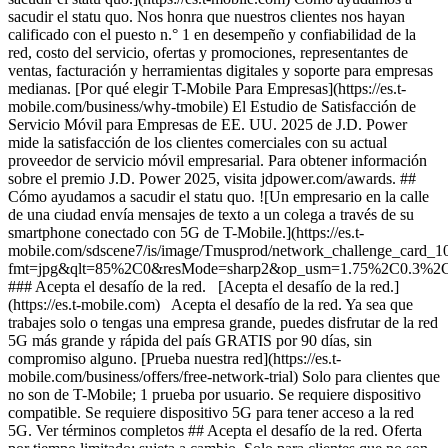
sacudir el statu quo. Nos honra que nuestros clientes nos hayan
calificado con el puesto n.° 1 en desempeño y confiabilidad de la
red, costo del servicio, ofertas y promociones, representantes de
ventas, facturación y herramientas digitales y soporte para empresas
medianas. [Por qué elegir T-Mobile Para Empresas](https://es.t-
mobile.com/business/why-tmobile) El Estudio de Satisfacción de
Servicio Móvil para Empresas de EE. UU. 2025 de J.D. Power​​​​​​​
mide la satisfacción de los clientes comerciales con su actual
proveedor de servicio móvil empresarial. Para obtener información
sobre el premio J.D. Power 2025, visita jdpower.com/awards. ##
Cómo ayudamos a sacudir el statu quo. ![Un empresario en la calle
de una ciudad envía mensajes de texto a un colega a través de su
smartphone conectado con 5G de T-Mobile.](https://es.t-
mobile.com/sdscene7/is/image/Tmusprod/network_challenge_card_
fmt=jpg&qlt=85%2C0&resMode=sharp2&op_usm=1.75%2C0.3%2
### Acepta el desafío de la red. [Acepta el desafío de la red.]
(https://es.t-mobile.com) Acepta el desafío de la red. Ya sea que
trabajes solo o tengas una empresa grande, puedes disfrutar de la red
5G más grande y rápida del país GRATIS por 90 días, sin
compromiso alguno. [Prueba nuestra red](https://es.t-
mobile.com/business/offers/free-network-trial) Solo para clientes que
no son de T-Mobile; 1 prueba por usuario. Se requiere dispositivo
compatible. Se requiere dispositivo 5G para tener acceso a la red
5G. Ver términos completos ## Acepta el desafío de la red. Oferta