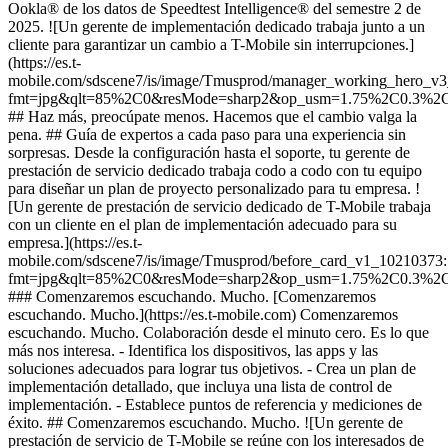
Ookla® de los datos de Speedtest Intelligence® del semestre 2 de
2025. ![Un gerente de implementación dedicado trabaja junto a un
cliente para garantizar un cambio a T-Mobile sin interrupciones.]
(https://es.t-
mobile.com/sdscene7/is/image/Tmusprod/manager_working_hero_v
fmt=jpg&qlt=85%2C0&resMode=sharp2&op_usm=1.75%2C0.3%2
## Haz más, preocúpate menos. Hacemos que el cambio valga la
pena. ## Guía de expertos a cada paso para una experiencia sin
sorpresas. Desde la configuración hasta el soporte, tu gerente de
prestación de servicio dedicado trabaja codo a codo con tu equipo
para diseñar un plan de proyecto personalizado para tu empresa. !
[Un gerente de prestación de servicio dedicado de T-Mobile trabaja
con un cliente en el plan de implementación adecuado para su
empresa.](https://es.t-
mobile.com/sdscene7/is/image/Tmusprod/before_card_v1_10210373
fmt=jpg&qlt=85%2C0&resMode=sharp2&op_usm=1.75%2C0.3%2
### Comenzaremos escuchando. Mucho. [Comenzaremos
escuchando. Mucho.](https://es.t-mobile.com) Comenzaremos
escuchando. Mucho. Colaboración desde el minuto cero. Es lo que
más nos interesa. - Identifica los dispositivos, las apps y las
soluciones adecuados para lograr tus objetivos. - Crea un plan de
implementación detallado, que incluya una lista de control de
implementación. - Establece puntos de referencia y mediciones de
éxito. ## Comenzaremos escuchando. Mucho. ![Un gerente de
prestación de servicio de T-Mobile se reúne con los interesados de