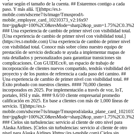
variar según el tamaño de la cuenta. ## Estaremos contigo a cada
paso. Y más allá. ![](https://es.t-
mobile.com/sdscene7/is/image/Tmusprod/t-
mobile_employee_card_10210373_v2:16x9?
fmt=jpg&qlt=100%2C0&resMode=sharp2&op_usm=1.75%2C0.3%
### Una experiencia de cambio de primer nivel con visibilidad total.
[Una experiencia de cambio de primer nivel con visibilidad total.]
(https://es.t-mobile.com) Una experiencia de cambio de primer nivel
con visibilidad total. Conoce más sobre cómo nuestro equipo de
prestación de servicio dedicado te ayuda a implementar mapas de
ruta detallados y personalizados para garantizar transiciones sin
complicaciones. Con GUIDEcx®, un espacio de trabajo de
incorporación de clientes nuevos compartido, tendrás visibilidad del
proyecto y de los puntos de referencia a cada paso del camino. ##
Una experiencia de cambio de primer nivel con visibilidad total. ##
Éxito probado con nuestros clientes. #### 70,000 clientes
incorporados en 2025. Por implementación a través de voz, IoT,
portales, HSI y más. #### 9.6/10 cliente empresarial promedio
calificación en 2025. En base a clientes con más de 1,000 líneas de
servicio. ![](https://es.t-
mobile.com/sdscene7/is/image/Tmusprod/alaska_plane_card_102103
fmt=jpg&qlt=100%2C0&resMode=sharp2&op_usm=1.75%2C0.3%
### Cielos sin turbulencias: servicio al cliente de otro nivel para
Alaska Airlines. [Cielos sin turbulencias: servicio al cliente de otro
nivel para Alaska Airlines.](https://es.t-mobile.com) Cielos sin