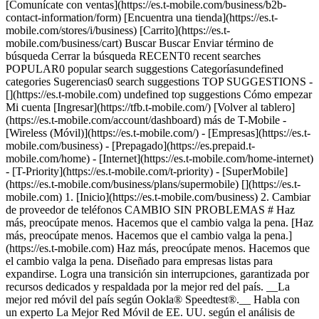
[Comunícate con ventas](https://es.t-mobile.com/business/b2b-
contact-information/form) [Encuentra una tienda](https://es.t-
mobile.com/stores/i/business) [Carrito](https://es.t-
mobile.com/business/cart) Buscar Buscar Enviar término de
búsqueda Cerrar la búsqueda RECENT0 recent searches
POPULAR0 popular search suggestions Categoríasundefined
categories Sugerencias0 search suggestions TOP SUGGESTIONS -
[](https://es.t-mobile.com) undefined top suggestions Cómo empezar
Mi cuenta [Ingresar](https://tfb.t-mobile.com/) [Volver al tablero]
(https://es.t-mobile.com/account/dashboard) más de T-Mobile -
[Wireless (Móvil)](https://es.t-mobile.com/) - [Empresas](https://es.t-
mobile.com/business) - [Prepagado](https://es.prepaid.t-
mobile.com/home) - [Internet](https://es.t-mobile.com/home-internet)
- [T-Priority](https://es.t-mobile.com/t-priority) - [SuperMobile]
(https://es.t-mobile.com/business/plans/supermobile)
[](https://es.t-
mobile.com) 1. [Inicio](https://es.t-mobile.com/business) 2. Cambiar
de proveedor de teléfonos CAMBIO SIN PROBLEMAS # Haz
más, preocúpate menos. Hacemos que el cambio valga la pena. [Haz
más, preocúpate menos. Hacemos que el cambio valga la pena.]
(https://es.t-mobile.com) Haz más, preocúpate menos. Hacemos que
el cambio valga la pena. Diseñado para empresas listas para
expandirse. Logra una transición sin interrupciones, garantizada por
recursos dedicados y respaldada por la mejor red del país. __La
mejor red móvil del país según Ookla® Speedtest®.__ Habla con
un experto La Mejor Red Móvil de EE. UU. según el análisis de