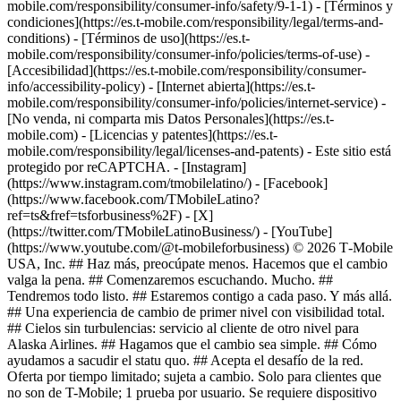
mobile.com/responsibility/consumer-info/safety/9-1-1) - [Términos y
condiciones](https://es.t-mobile.com/responsibility/legal/terms-and-
conditions) - [Términos de uso](https://es.t-
mobile.com/responsibility/consumer-info/policies/terms-of-use) -
[Accesibilidad](https://es.t-mobile.com/responsibility/consumer-
info/accessibility-policy) - [Internet abierta](https://es.t-
mobile.com/responsibility/consumer-info/policies/internet-service) -
[No venda, ni comparta mis Datos Personales](https://es.t-
mobile.com) - [Licencias y patentes](https://es.t-
mobile.com/responsibility/legal/licenses-and-patents) - Este sitio está
protegido por reCAPTCHA.
- [Instagram]
(https://www.instagram.com/tmobilelatino/) - [Facebook]
(https://www.facebook.com/TMobileLatino?
ref=ts&fref=tsforbusiness%2F) - [X]
(https://twitter.com/TMobileLatinoBusiness/) - [YouTube]
(https://www.youtube.com/@t-mobileforbusiness) © 2026 T‑Mobile
USA, Inc. ## Haz más, preocúpate menos. Hacemos que el cambio
valga la pena. ## Comenzaremos escuchando. Mucho. ##
Tendremos todo listo. ## Estaremos contigo a cada paso. Y más allá.
## Una experiencia de cambio de primer nivel con visibilidad total.
## Cielos sin turbulencias: servicio al cliente de otro nivel para
Alaska Airlines. ## Hagamos que el cambio sea simple. ## Cómo
ayudamos a sacudir el statu quo. ## Acepta el desafío de la red.
Oferta por tiempo limitado; sujeta a cambio. Solo para clientes que
no son de T-Mobile; 1 prueba por usuario. Se requiere dispositivo