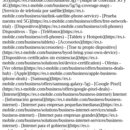
5G](https://es.t-mobile.com/business/5g) - [Mapa de cobertura 5G y
4G](https://es.t-mobile.com/business/5g/5g-coverage-map) -
[Servicio de telefonía por satélite](https://es.t-
mobile.com/business/starlink-satellite-phone-service) - [Prueba
nuestra red 5G](https://es.t-mobile.com/business/offers/free-network-
trial) - [Dispositivos](https://es.t-mobile.com/business/cell-phones)
Dispositivos - Tipo - [Teléfonos](https://es.t-
mobile.com/business/cell-phones) - [Tablets y Hotspots](https://es.t-
mobile.com/business/tablets) - [Accesorios](https://es.t-
mobile.com/business/accessories) - [Trae tu propio dispositivo]
(https://es.t-mobile.com/business/byod-bring-your-own-device) -
[Dispositivos certificados sin existencias](https://es.t-
mobile.com/business/solutions/iot/device-certification) - Ofertas -
[Ver ofertas](https://es.t-mobile.com/business/offers/business-deals-
hub) - [Apple](https://es.t-mobile.com/business/apple-business-
iphone-deals) - [Samsung](https://es.t-
mobile.com/business/offers/samsung-galaxy-5g) - [Google Pixel]
(https://es.t-mobile.com/business/offers/google-pixel-deals) -
[Internet](https://es.t-mobile.com/business/business-internet) Internet
- [Información general](https://es.t-mobile.com/business/business-
internet) - [Internet para empresas pequeñas/medianas](https://es.t-
mobile.com/business/solutions/business-internet-services/small-
business-internet) - [Internet para empresas grandes](https://es.t-
mobile.com/business/solutions/business-internet-services/business-
internet) - [Internet para el gobierno](https://es.t-