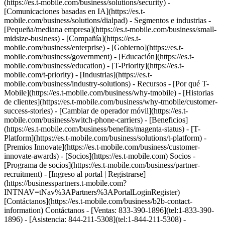
(https://es.t-mobile.com/business/solutions/security) -
[Comunicaciones basadas en IA](https://es.t-
mobile.com/business/solutions/dialpad) - Segmentos e industrias -
[Pequeña/mediana empresa](https://es.t-mobile.com/business/small-
midsize-business) - [Compañía](https://es.t-
mobile.com/business/enterprise) - [Gobierno](https://es.t-
mobile.com/business/government) - [Educación](https://es.t-
mobile.com/business/education) - [T-Priority](https://es.t-
mobile.com/t-priority) - [Industrias](https://es.t-
mobile.com/business/industry-solutions) - Recursos - [Por qué T-
Mobile](https://es.t-mobile.com/business/why-tmobile) - [Historias
de clientes](https://es.t-mobile.com/business/why-tmobile/customer-
success-stories) - [Cambiar de operador móvil](https://es.t-
mobile.com/business/switch-phone-carriers) - [Beneficios]
(https://es.t-mobile.com/business/benefits/magenta-status) - [T-
Platform](https://es.t-mobile.com/business/solutions/t-platform) -
[Premios Innovate](https://es.t-mobile.com/business/customer-
innovate-awards) - [Socios](https://es.t-mobile.com) Socios -
[Programa de socios](https://es.t-mobile.com/business/partner-
recruitment) - [Ingreso al portal | Registrarse]
(https://businesspartners.t-mobile.com?
INTNAV=tNav%3APartners%3APortalLoginRegister)
[Contáctanos](https://es.t-mobile.com/business/b2b-contact-
information) Contáctanos - [Ventas: 833-390-1896](tel:1-833-390-
1896) - [Asistencia: 844-211-5308](tel:1-844-211-5308) -