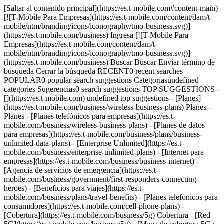
[Saltar al contenido principal](https://es.t-mobile.com#content-main)
[![T-Mobile Para Empresas](https://es.t-mobile.com/content/dam/t-
mobile/ntm/branding/icons/iconography/tmo-business.svg)]
(https://es.t-mobile.com/business) Ingresa [![T-Mobile Para
Empresas](https://es.t-mobile.com/content/dam/t-
mobile/ntm/branding/icons/iconography/tmo-business.svg)]
(https://es.t-mobile.com/business) Buscar Buscar Enviar término de
búsqueda Cerrar la búsqueda RECENT0 recent searches
POPULAR0 popular search suggestions Categoríasundefined
categories Sugerencias0 search suggestions TOP SUGGESTIONS -
[](https://es.t-mobile.com) undefined top suggestions - [Planes]
(https://es.t-mobile.com/business/wireless-business-plans) Planes -
Planes - [Planes telefónicos para empresas](https://es.t-
mobile.com/business/wireless-business-plans) - [Planes de datos
para empresas](https://es.t-mobile.com/business/plans/business-
unlimited-data-plans) - [Enterprise Unlimited](https://es.t-
mobile.com/business/enterprise-unlimited-plans) - [Internet para
empresas](https://es.t-mobile.com/business/business-internet) -
[Agencia de servicios de emergencia](https://es.t-
mobile.com/business/government/first-responders-connecting-
heroes) - [Beneficios para viajes](https://es.t-
mobile.com/business/plans/travel-benefits) - [Planes telefónicos para
consumidores](https://es.t-mobile.com/cell-phone-plans) -
[Cobertura](https://es.t-mobile.com/business/5g) Cobertura - [Red