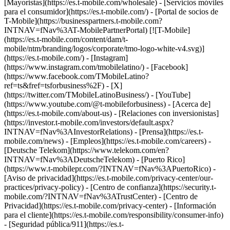
[Mayoristas](https://es.t-mobile.com/wholesale) - [Servicios móviles
para el consumidor](https://es.t-mobile.com/) - [Portal de socios de
T-Mobile](https://businesspartners.t-mobile.com?
INTNAV=fNav%3AT-MobilePartnerPortal) [![T-Mobile]
(https://es.t-mobile.com/content/dam/t-
mobile/ntm/branding/logos/corporate/tmo-logo-white-v4.svg)]
(https://es.t-mobile.com/) - [Instagram]
(https://www.instagram.com/tmobilelatino/) - [Facebook]
(https://www.facebook.com/TMobileLatino?
ref=ts&fref=tsforbusiness%2F) - [X]
(https://twitter.com/TMobileLatinoBusiness/) - [YouTube]
(https://www.youtube.com/@t-mobileforbusiness)
- [Acerca de]
(https://es.t-mobile.com/about-us) - [Relaciones con inversionistas]
(https://investor.t-mobile.com/investors/default.aspx?
INTNAV=fNav%3AInvestorRelations) - [Prensa](https://es.t-
mobile.com/news) - [Empleos](https://es.t-mobile.com/careers) -
[Deutsche Telekom](https://www.telekom.com/en?
INTNAV=fNav%3ADeutscheTelekom) - [Puerto Rico]
(https://www.t-mobilepr.com/?INTNAV=fNav%3APuertoRico)
-
[Aviso de privacidad](https://es.t-mobile.com/privacy-center/our-
practices/privacy-policy) - [Centro de confianza](https://security.t-
mobile.com/?INTNAV=fNav%3ATrustCenter) - [Centro de
Privacidad](https://es.t-mobile.com/privacy-center) - [Información
para el cliente](https://es.t-mobile.com/responsibility/consumer-info)
- [Seguridad pública/911](https://es.t-