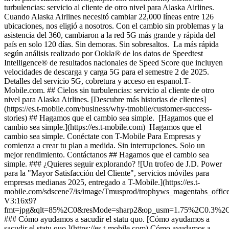
turbulencias: servicio al cliente de otro nivel para Alaska Airlines.
Cuando Alaska Airlines necesitó cambiar 22,000 líneas entre 126
ubicaciones, nos eligió a nosotros. Con el cambio sin problemas y la
asistencia del 360, cambiaron a la red 5G más grande y rápida del
país en solo 120 días. Sin demoras. Sin sobresaltos. La más rápida
según análisis realizado por Ookla® de los datos de Speedtest
Intelligence® de resultados nacionales de Speed Score que incluyen
velocidades de descarga y carga 5G para el semestre 2 de 2025.
Detalles del servicio 5G, cobretura y acceso en espanol.T-
Mobile.com. ## Cielos sin turbulencias: servicio al cliente de otro
nivel para Alaska Airlines. [Descubre más historias de clientes]
(https://es.t-mobile.com/business/why-tmobile/customer-success-
stories) ## Hagamos que el cambio sea simple. [Hagamos que el
cambio sea simple.](https://es.t-mobile.com) Hagamos que el
cambio sea simple. Conéctate con T-Mobile Para Empresas y
comienza a crear tu plan a medida. Sin interrupciones. Solo un
mejor rendimiento. Contáctanos ## Hagamos que el cambio sea
simple. ### ¿Quieres seguir explorando? ![Un trofeo de J.D. Power
para la "Mayor Satisfacción del Cliente", servicios móviles para
empresas medianas 2025, entregado a T-Mobile.](https://es.t-
mobile.com/sdscene7/is/image/Tmusprod/trophyws_magentabs_offic
V3:16x9?
fmt=jpg&qlt=85%2C0&resMode=sharp2&op_usm=1.75%2C0.3%2
### Cómo ayudamos a sacudir el statu quo. [Cómo ayudamos a
sacudir el statu quo.](https://es.t-mobile.com) Cómo ayudamos a