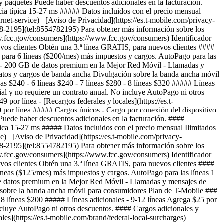
 paquetes Puede haber descuentos adicionales en la facturación.
cia típica 15-27 ms ##### Datos incluidos con el precio mensual
ternet-service) [Aviso de Privacidad](https://es.t-mobile.com/privacy-
-478-2195](tel:8554782195) Para obtener más información sobre los
ww.fcc.gov/consumers](https://www.fcc.gov/consumers) Identificador
s clientes Obtén una 3.ª línea GRATIS, para nuevos clientes ####
 para 6 líneas ($200/mes) más impuestos y cargos. AutoPago para las
cidad - 200 GB de datos premium en la Mejor Red Móvil - Llamadas y
atos y cargos de banda ancha Divulgación sobre la banda ancha móvil
as $240 - 6 líneas $240 - 7 líneas $280 - 8 líneas $320 ##### Líneas
ial y no requiere un contrato anual. No incluye AutoPago ni otros
or línea - [Recargos federales y locales](https://es.t-
79 por línea ##### Cargos únicos - Cargo por conexión del dispositivo
uede haber descuentos adicionales en la facturación. ####
pica 15-27 ms ##### Datos incluidos con el precio mensual Ilimitados
ice) [Aviso de Privacidad](https://es.t-mobile.com/privacy-
-478-2195](tel:8554782195) Para obtener más información sobre los
ww.fcc.gov/consumers](https://www.fcc.gov/consumers) Identificador
s clientes Obtén una 3.ª línea GRATIS, para nuevos clientes ####
líneas ($125/mes) más impuestos y cargos. AutoPago para las líneas 1
 de datos premium en la Mejor Red Móvil - Llamadas y mensajes de
 sobre la banda ancha móvil para consumidores Plan de T-Mobile ###
 - 8 líneas $200 ##### Líneas adicionales - 9-12 líneas Agrega $25 por
incluye AutoPago ni otros descuentos. #### Cargos adicionales y
es](https://es.t-mobile.com/brand/federal-local-surcharges)