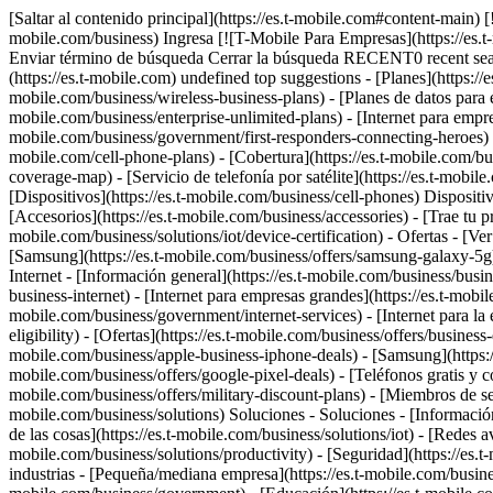
[Saltar al contenido principal](https://es.t-mobile.com#content-main)
mobile.com/business) Ingresa [![T-Mobile Para Empresas](https://es.
Enviar término de búsqueda Cerrar la búsqueda RECENT0 recent se
(https://es.t-mobile.com) undefined top suggestions - [Planes](https://
mobile.com/business/wireless-business-plans) - [Planes de datos para e
mobile.com/business/enterprise-unlimited-plans) - [Internet para empres
mobile.com/business/government/first-responders-connecting-heroes) - [
mobile.com/cell-phone-plans) - [Cobertura](https://es.t-mobile.com/b
coverage-map) - [Servicio de telefonía por satélite](https://es.t-mobile
[Dispositivos](https://es.t-mobile.com/business/cell-phones) Dispositiv
[Accesorios](https://es.t-mobile.com/business/accessories) - [Trae tu p
mobile.com/business/solutions/iot/device-certification) - Ofertas - [Ve
[Samsung](https://es.t-mobile.com/business/offers/samsung-galaxy-5g) -
Internet - [Información general](https://es.t-mobile.com/business/busin
business-internet) - [Internet para empresas grandes](https://es.t-mobile
mobile.com/business/government/internet-services) - [Internet para la e
eligibility) - [Ofertas](https://es.t-mobile.com/business/offers/business
mobile.com/business/apple-business-iphone-deals) - [Samsung](https
mobile.com/business/offers/google-pixel-deals) - [Teléfonos gratis y co
mobile.com/business/offers/military-discount-plans) - [Miembros de ser
mobile.com/business/solutions) Soluciones - Soluciones - [Información g
de las cosas](https://es.t-mobile.com/business/solutions/iot) - [Redes 
mobile.com/business/solutions/productivity) - [Seguridad](https://es.
industrias - [Pequeña/mediana empresa](https://es.t-mobile.com/busines