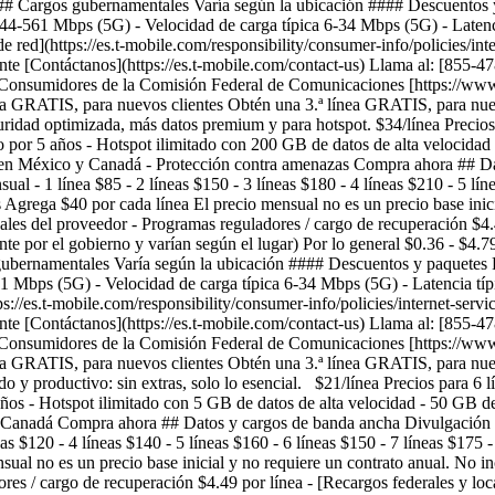
## Cargos gubernamentales Varía según la ubicación #### Descuentos y
 144-561 Mbps (5G) - Velocidad de carga típica 6-34 Mbps (5G) - Laten
de red](https://es.t-mobile.com/responsibility/consumer-info/policies/in
iente [Contáctanos](https://es.t-mobile.com/contact-us) Llama al: [855
para Consumidores de la Comisión Federal de Comunicaciones [https://w
GRATIS, para nuevos clientes Obtén una 3.ª línea GRATIS, para nuevo
ridad optimizada, más datos premium y para hotspot. $34/línea Precios
ntizado por 5 años - Hotspot ilimitado con 200 GB de datos de alta velo
dad en México y Canadá - Protección contra amenazas Compra ahora ## D
- 1 línea $85 - 2 líneas $150 - 3 líneas $180 - 4 líneas $210 - 5 líne
s Agrega $40 por cada línea El precio mensual no es un precio base inic
 del proveedor - Programas reguladores / cargo de recuperación $4.49 p
te por el gobierno y varían según el lugar) Por lo general $0.36 - $4.
ubernamentales Varía según la ubicación #### Descuentos y paquetes P
61 Mbps (5G) - Velocidad de carga típica 6-34 Mbps (5G) - Latencia tí
tps://es.t-mobile.com/responsibility/consumer-info/policies/internet-serv
iente [Contáctanos](https://es.t-mobile.com/contact-us) Llama al: [855
para Consumidores de la Comisión Federal de Comunicaciones [https://w
GRATIS, para nuevos clientes Obtén una 3.ª línea GRATIS, para nuevo
 y productivo: sin extras, solo lo esencial. $21/línea Precios para 6 
 años - Hotspot ilimitado con 5 GB de datos de alta velocidad - 50 GB
o y Canadá Compra ahora ## Datos y cargos de banda ancha Divulgación
as $120 - 4 líneas $140 - 5 líneas $160 - 6 líneas $150 - 7 líneas $175
sual no es un precio base inicial y no requiere un contrato anual. No 
 / cargo de recuperación $4.49 por línea - [Recargos federales y local