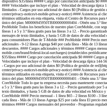
dispositivo $35/línea ##### Cargo por cancelación anticipada $0 ###
#### Velocidades que incluye el plan - Velocidad de descarga típica
Ilimitados - Cargos por uso adicional de datos $0 [Política de gestión 
center/privacy-notices/t-mobile-privacy-notice) #### Asistencia al cl
términos utilizados en esta etiqueta, visita el Centro de Recursos 
único del plan: M0006945950TBI000000000404 - Obtén una 3.ª línea 
ProMobile Todos los beneficios de nuestro plan CoreMobile, con segu
líneas 1 a 5 y 3.ª línea gratis para las líneas 3 a 12. - Precio gara
mensajes de texto ilimitados, y hasta 5 GB de datos de alta veloci
para consumidores Plan de T-Mobile ### ProMobile #### Precio mensual 
adicionales - 9-12 líneas Agrega $40 por cada línea - Más de 13 línea
descuentos. #### Cargos adicionales y términos ##### Cargos mensuales
mobile.com/brand/federal-local-surcharges) (establecidos periódicamen
$35/línea ##### Cargo por cancelación anticipada $0 ##### Cargos g
Velocidades que incluye el plan - Velocidad de descarga típica 144-5
- Cargos por uso adicional de datos $0 [Política de gestión de red](ht
center/privacy-notices/t-mobile-privacy-notice) #### Asistencia al cl
términos utilizados en esta etiqueta, visita el Centro de Recursos 
único del plan: M0006945950TBI000000000401 - Obtén una 3.ª línea 
CoreMobile Todo lo que tu empresa necesita para mantenerte conectado
a 5 y 3.ª línea gratis para las líneas 3 a 12.
- Precio garantizado por 5
texto ilimitados, y hasta 5 GB de datos de alta velocidad en Méxic
CoreMobile #### Precio mensual - 1 línea $65 - 2 líneas $100 - 3 líne
cada línea - Más de 13 líneas Agrega $25 por cada línea El precio men
términos ##### Cargos mensuales del proveedor - Programas reguladores