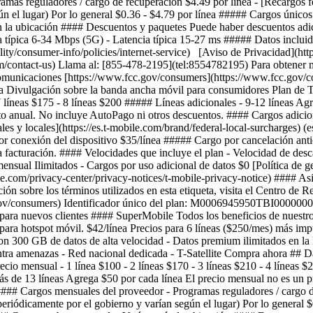
as reguladores / cargo de recuperación $4.49 por línea - [Recargos fed
gún el lugar) Por lo general $0.36 - $4.79 por línea ##### Cargos único
la ubicación #### Descuentos y paquetes Puede haber descuentos adicio
típica 6-34 Mbps (5G) - Latencia típica 15-27 ms ##### Datos incluido
bility/consumer-info/policies/internet-service) [Aviso de Privacidad](htt
om/contact-us) Llama al: [855-478-2195](tel:8554782195) Para obtener más
unicaciones [https://www.fcc.gov/consumers](https://www.fcc.gov/con
vulgación sobre la banda ancha móvil para consumidores Plan de T-M
 7 líneas $175 - 8 líneas $200 ##### Líneas adicionales - 9-12 líneas A
trato anual. No incluye AutoPago ni otros descuentos. #### Cargos adic
les y locales](https://es.t-mobile.com/brand/federal-local-surcharges) (
por conexión del dispositivo $35/línea ##### Cargo por cancelación an
 facturación. #### Velocidades que incluye el plan - Velocidad de des
nsual Ilimitados - Cargos por uso adicional de datos $0 [Política de ge
ile.com/privacy-center/privacy-notices/t-mobile-privacy-notice) #### Asis
n sobre los términos utilizados en esta etiqueta, visita el Centro de
gov/consumers) Identificador único del plan: M0006945950TBI00000
para nuevos clientes #### SuperMobile Todos los beneficios de nuestro
 para hotspot móvil. $42/línea Precios para 6 líneas ($250/mes) más impue
 con 300 GB de datos de alta velocidad - Datos premium ilimitados en la
ntra amenazas - Red nacional dedicada - T-Satellite Compra ahora ## D
mensual - 1 línea $100 - 2 líneas $170 - 3 líneas $210 - 4 líneas $250
s de 13 líneas Agrega $50 por cada línea El precio mensual no es un pr
### Cargos mensuales del proveedor - Programas reguladores / cargo de 
s periódicamente por el gobierno y varían según el lugar) Por lo genera