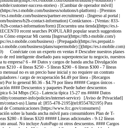
Industrias](https://es.t-mobile.com/business/industry-solutions) -
tmobile/customer-success-stories) - [Cambiar de operador móvil]
(https://es.t-mobile.com/business/solutions/t-platform) - [Premios
es.t-mobile.com/business/partner-recruitment) - [Ingreso al portal |
m/business/b2b-contact-information) Contáctanos - [Ventas: 833-
2b-contact-information/form) [Encuentra una tienda](https://es.t-
queda RECENT0 recent searches POPULAR0 popular search suggestions
 Cómo empezar Mi cuenta [Ingresar](https://tfb.t-mobile.com/)
s://es.t-mobile.com/business) - [Prepagado](https://es.prepaid.t-
//es.t-mobile.com/business/plans/supermobile)
[](https://es.t-mobile.com)
6809) Conéctate con un experto en ventas # Descubre nuestros planes
 de red inteligente diseñado para superpotenciar tu negocio, nuestros
ita tu empresa? 6
- ## Datos y cargos de banda ancha Divulgación
 $210 - 4 líneas $250 - 5 líneas $290 - 6 líneas $300 - 7 líneas
 mensual no es un precio base inicial y no requiere un contrato
ladores / cargo de recuperación $4.49 por línea - [Recargos
gar) Por lo general $0.36 - $4.79 por línea ##### Cargos únicos -
icación #### Descuentos y paquetes Puede haber descuentos
 típica 6-34 Mbps (5G) - Latencia típica 15-27 ms ##### Datos
ibility/consumer-info/policies/internet-service) [Aviso de Privacidad]
e.com/contact-us) Llama al: [855-478-2195](tel:8554782195) Para
deral de Comunicaciones [https://www.fcc.gov/consumers]
ción sobre la banda ancha móvil para consumidores Plan de T-
neas $280 - 8 líneas $320 ##### Líneas adicionales - 9-12 líneas
trato anual. No incluye AutoPago ni otros descuentos. #### Cargos