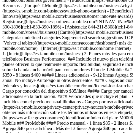
mobile.com/business/government) - [Educación](https://es.t-mobile.com/b
Recursos - [Por qué T-Mobile](https://es.t-mobile.com/business/why-tm
(https://es.t-mobile.com/business/switch-phone-carriers) - [Beneficios]
Innovate](https://es.t-mobile.com/business/customer-innovate-awards) -
Registrarse](https://businesspartners.t-mobile.com?INTNAV=tNav%3AP
390-1896](tel:1-833-390-1896) - [Asistencia: 844-211-5308](tel:1-844
mobile.com/stores/i/business) [Carrito](https://es.t-mobile.com/bu
Categoríasundefined categories Sugerencias0 search suggestions TOP
[Volver al tablero](https://es.t-mobile.com/account/dashboard) más de 
mobile.com/home) - [Internet](https://es.t-mobile.com/home-internet) -
1. [Inicio](https://es.t-mobile.com/business) 2. Planes móviles par
telefónicos Business Performance. ### Incluido el nuevo plan telefón
planes ofrecen lo que realmente importa: flexibilidad, seguridad e incl
sobre la banda ancha móvil para consumidores Plan de T-Mobile ### Su
$350 - 8 líneas $400 ##### Líneas adicionales - 9-12 líneas Agrega $5
anual. No incluye AutoPago ni otros descuentos. #### Cargos adicion
federales y locales](https://es.t-mobile.com/brand/federal-local-surch
Cargo por conexión del dispositivo $35/línea ##### Cargo por cance
adicionales en la facturación. #### Velocidades que incluye el plan 
incluidos con el precio mensual Ilimitados - Cargos por uso adicional 
(https://es.t-mobile.com/privacy-center/privacy-notices/t-mobile-priv
obtener más información sobre los términos utilizados en esta etiqu
(https://www.fcc.gov/consumers) Identificador único del plan: M00
Mobile ### ProMobile #### Precio mensual - 1 línea $85 - 2 líneas $150
Agrega $40 por cada línea - Más de 13 líneas Agrega $40 por cada lín