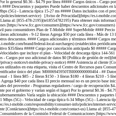
) Por lo general $0.36 - $4.79 por línea ##### Cargos únicos - Cargo p
 #### Descuentos y paquetes Puede haber descuentos adicionales en la 
bps (5G) - Latencia típica 15-27 ms ##### Datos incluidos con el preci
o/policies/internet-service) [Aviso de Privacidad](https://es.t-mobile.c
) Llama al: [855-478-2195](tel:8554782195) Para obtener más información
ones [https://www.fcc.gov/consumers](https://www.fcc.gov/consumer