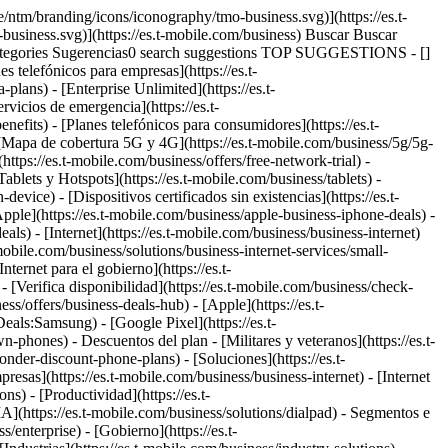
e/ntm/branding/icons/iconography/tmo-business.svg)](https://es.t-
business.svg)](https://es.t-mobile.com/business) Buscar Buscar
ategories Sugerencias0 search suggestions TOP SUGGESTIONS - []
s telefónicos para empresas](https://es.t-
plans) - [Enterprise Unlimited](https://es.t-
rvicios de emergencia](https://es.t-
nefits) - [Planes telefónicos para consumidores](https://es.t-
 [Mapa de cobertura 5G y 4G](https://es.t-mobile.com/business/5g/5g-
https://es.t-mobile.com/business/offers/free-network-trial) -
Tablets y Hotspots](https://es.t-mobile.com/business/tablets) -
evice) - [Dispositivos certificados sin existencias](https://es.t-
[Apple](https://es.t-mobile.com/business/apple-business-iphone-deals) -
ls) - [Internet](https://es.t-mobile.com/business/business-internet)
mobile.com/business/solutions/business-internet-services/small-
nternet para el gobierno](https://es.t-
- [Verifica disponibilidad](https://es.t-mobile.com/business/check-
ess/offers/business-deals-hub) - [Apple](https://es.t-
ls:Samsung) - [Google Pixel](https://es.t-
n-phones) - Descuentos del plan - [Militares y veteranos](https://es.t-
onder-discount-phone-plans) - [Soluciones](https://es.t-
resas](https://es.t-mobile.com/business/business-internet) - [Internet
ns) - [Productividad](https://es.t-
IA](https://es.t-mobile.com/business/solutions/dialpad) - Segmentos e
enterprise) - [Gobierno](https://es.t-