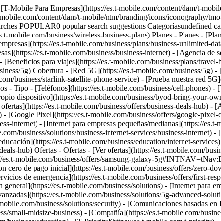
 [![T-Mobile Para Empresas](https://es.t-mobile.com/content/dam/t-mobil
t-mobile.com/content/dam/t-mobile/ntm/branding/icons/iconography/tmo-
arches POPULAR0 popular search suggestions Categoríasundefined c
es.t-mobile.com/business/wireless-business-plans) Planes - Planes - [Plane
mpresas](https://es.t-mobile.com/business/plans/business-unlimited-data-
as](https://es.t-mobile.com/business/business-internet) - [Agencia de se
Beneficios para viajes](https://es.t-mobile.com/business/plans/travel-be
usiness/5g) Cobertura - [Red 5G](https://es.t-mobile.com/business/5g) -
.com/business/starlink-satellite-phone-service) - [Prueba nuestra red 5G](
os - Tipo - [Teléfonos](https://es.t-mobile.com/business/cell-phones) - [
ropio dispositivo](https://es.t-mobile.com/business/byod-bring-your-own-d
r ofertas](https://es.t-mobile.com/business/offers/business-deals-hub) - 
 [Google Pixel](https://es.t-mobile.com/business/offers/google-pixel-dea
ess-internet) - [Internet para empresas pequeñas/medianas](https://es.t-
.com/business/solutions/business-internet-services/business-internet) - [I
ducación](https://es.t-mobile.com/business/education/internet-services) 
-deals-hub) Ofertas - Ofertas - [Ver ofertas](https://es.t-mobile.com/busin
://es.t-mobile.com/business/offers/samsung-galaxy-5g#INTNAV=tNav:Dea
n cero de pago inicial](https://es.t-mobile.com/business/offers/zero-dow
vicios de emergencia](https://es.t-mobile.com/business/offers/first-resp
eneral](https://es.t-mobile.com/business/solutions) - [Internet para emp
avanzadas](https://es.t-mobile.com/business/solutions/5g-advanced-solutio
t-mobile.com/business/solutions/security) - [Comunicaciones basadas en 
s/small-midsize-business) - [Compañía](https://es.t-mobile.com/business/