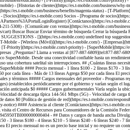
usiness/education) - [T-Priority](https://es.t-mobile.com/t-priority) - [
obile) - [Historias de clientes](https://es.t-mobile.com/business/why-
(https://es.t-mobile.com/business/benefits/magenta-status) - [T-Platform]
 [Socios](https://es.t-mobile.com) Socios - [Programa de socios](https://
artners%3APortalLoginRegister) [Contáctanos](https://es.t-mobile.co
-211-5308) - [Comunícate con ventas](https://es.t-mobile.com/business/b
siness/cart) Buscar Buscar Enviar término de búsqueda Cerrar la bús
 SUGGESTIONS - [](https://es.t-mobile.com) undefined top suggestions
T-Mobile - [Wireless (Móvil)](https://es.t-mobile.com/) - [Empresas](http
 [T-Priority](https://es.t-mobile.com/t-priority) - [SuperMobile](https:
a empresas ¿Preguntas? Llama a ventas al [877-887-6809](tel:877-887-
ico SuperMobile. Desde una conectividad confiable hasta un rendimiento
uso una cobertura satelital sin interrupciones. ## ¿Cuántas líneas neces
perMobile #### Precio mensual - 1 línea $100 - 2 líneas $170 - 3 líneas
0 por cada línea - Más de 13 líneas Agrega $50 por cada línea El precio
ales y términos ##### Cargos mensuales del proveedor - Programas regu
arges) (establecidos periódicamente por el gobierno y varían según el lu
lación anticipada $0 ##### Cargos gubernamentales Varía según la ub
- Velocidad de descarga típica 144-561 Mbps (5G) - Velocidad de carga
de datos $0 [Política de gestión de red](https://es.t-mobile.com/respons
acy-notice) #### Asistencia al cliente [Contáctanos](https://es.t-mobil
eta, visita el Centro de Recursos para Consumidores de la Comisión Fe
06945950TBI000000000404 - ## Datos y cargos de banda ancha Divulga
 - 3 líneas $180 - 4 líneas $210 - 5 líneas $240 - 6 líneas $240 - 7 lí
ea El precio mensual no es un precio base inicial y no requiere un con