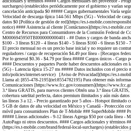
adicionales y términos ##### Cargos mensuales del proveedor - Program
surcharges) (establecidos periódicamente por el gobierno y varían se
cancelación anticipada $0 ##### Cargos gubernamentales Varía según 
Velocidad de descarga típica 144-561 Mbps (5G) - Velocidad de carga 
datos $0 [Política de gestión de red](https://es.t-mobile.com/responsi
notice) #### Asistencia al cliente [Contáctanos](https://es.t-mobile.c
Centro de Recursos para Consumidores de la Comisión Federal de Com
M0006945950TBI000000000401 - ## Datos y cargos de banda ancha Di
$100 - 3 líneas $120 - 4 líneas $140 - 5 líneas $160 - 6 líneas $150 -
El precio mensual no es un precio base inicial y no requiere un con
reguladores / cargo de recuperación $4.49 por línea - [Recargos federa
Por lo general $0.36 - $4.79 por línea ##### Cargos únicos - Cargo 
#### Descuentos y paquetes Puede haber descuentos adicionales en la
(5G) - Latencia típica 15-27 ms ##### Datos incluidos con el precio me
info/policies/internet-service) [Aviso de Privacidad](https://es.t-mob
Llama al: [855-478-2195](tel:8554782195) Para obtener más informació
Comunicaciones [https://www.fcc.gov/consumers](https://www.fcc.
3.ª línea GRATIS, para nuevos clientes Obtén una 3.ª línea GRATIS, 
cobertura satelital perfecta, datos premium ilimitados y aún más datos
las líneas 3 a 12. - Precio garantizado por 5 años - Hotspot ilimitado
5 GB de datos de alta velocidad en México y Canadá - Protección co
móvil para consumidores Plan de T-Mobile ### SuperMobile #### Precio 
##### Líneas adicionales - 9-12 líneas Agrega $50 por cada línea - Má
AutoPago ni otros descuentos. #### Cargos adicionales y términos ##
(https://es.t-mobile.com/brand/federal-local-surcharges) (establecido