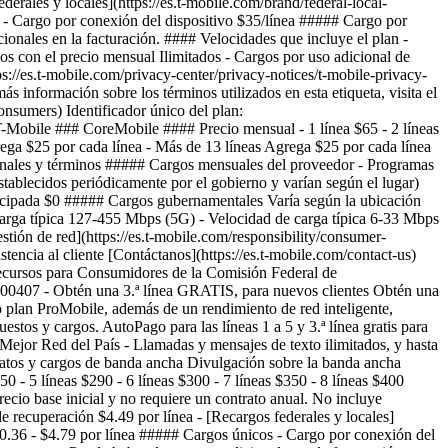
erales y locales](https://es.t-mobile.com/brand/federal-local-
s - Cargo por conexión del dispositivo $35/línea ##### Cargo por
nales en la facturación. #### Velocidades que incluye el plan -
s con el precio mensual Ilimitados - Cargos por uso adicional de
ps://es.t-mobile.com/privacy-center/privacy-notices/t-mobile-privacy-
 información sobre los términos utilizados en esta etiqueta, visita el
sumers) Identificador único del plan:
obile ### CoreMobile #### Precio mensual - 1 línea $65 - 2 líneas
grega $25 por cada línea - Más de 13 líneas Agrega $25 por cada línea
ionales y términos ##### Cargos mensuales del proveedor - Programas
establecidos periódicamente por el gobierno y varían según el lugar)
ticipada $0 ##### Cargos gubernamentales Varía según la ubicación
carga típica 127-455 Mbps (5G) - Velocidad de carga típica 6-33 Mbps
stión de red](https://es.t-mobile.com/responsibility/consumer-
tencia al cliente [Contáctanos](https://es.t-mobile.com/contact-us)
 Recursos para Consumidores de la Comisión Federal de
0000407
- Obtén una 3.ª línea GRATIS, para nuevos clientes Obtén una
 plan ProMobile, además de un rendimiento de red inteligente,
stos y cargos. AutoPago para las líneas 1 a 5 y 3.ª línea gratis para
 Mejor Red del País - Llamadas y mensajes de texto ilimitados, y hasta
atos y cargos de banda ancha Divulgación sobre la banda ancha
 - 5 líneas $290 - 6 líneas $300 - 7 líneas $350 - 8 líneas $400
ecio base inicial y no requiere un contrato anual. No incluye
recuperación $4.49 por línea - [Recargos federales y locales]
l $0.36 - $4.79 por línea ##### Cargos únicos - Cargo por conexión del