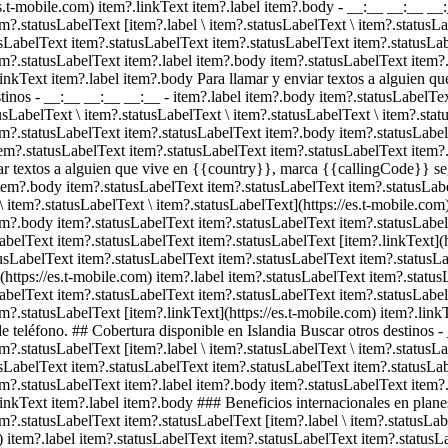
es.t-mobile.com) item?.linkText item?.label item?.body
- __:__ __:__ __
?.statusLabelText [item?.label \ item?.statusLabelText \ item?.statusLa
tusLabelText item?.statusLabelText item?.statusLabelText item?.statusL
em?.statusLabelText item?.label item?.body item?.statusLabelText item?
?.linkText item?.label item?.body Para llamar y enviar textos a alguie
stinos - __:__ __:__ __:__
- item?.label item?.body item?.statusLabelTe
usLabelText \ item?.statusLabelText \ item?.statusLabelText \ item?.stat
em?.statusLabelText item?.statusLabelText item?.body item?.statusLabe
em?.statusLabelText item?.statusLabelText item?.statusLabelText item?.s
iar textos a alguien que vive en {{country}}, marca {{callingCode}} s
item?.body item?.statusLabelText item?.statusLabelText item?.statusLabe
\ item?.statusLabelText \ item?.statusLabelText](https://es.t-mobile.com
em?.body item?.statusLabelText item?.statusLabelText item?.statusLabel
belText item?.statusLabelText item?.statusLabelText [item?.linkText](h
usLabelText item?.statusLabelText item?.statusLabelText item?.statusLab
](https://es.t-mobile.com) item?.label item?.statusLabelText item?.statu
abelText item?.statusLabelText item?.statusLabelText item?.statusLabel
m?.statusLabelText [item?.linkText](https://es.t-mobile.com) item?.linkT
teléfono. ## Cobertura disponible en Islandia Buscar otros destinos 
?.statusLabelText [item?.label \ item?.statusLabelText \ item?.statusLa
tusLabelText item?.statusLabelText item?.statusLabelText item?.statusL
em?.statusLabelText item?.label item?.body item?.statusLabelText item?
.linkText item?.label item?.body ### Beneficios internacionales en pla
m?.statusLabelText item?.statusLabelText [item?.label \ item?.statusLabe
m) item?.label item?.statusLabelText item?.statusLabelText item?.statu