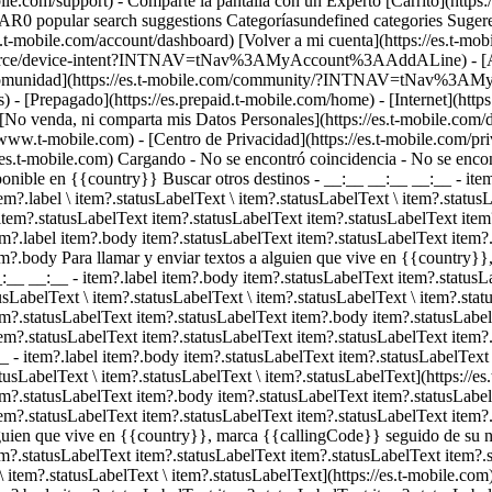
obile.com/support) - Comparte la pantalla con un Experto [Carrito](http
opular search suggestions Categoríasundefined categories Sugeren
t-mobile.com/account/dashboard) [Volver a mi cuenta](https://es.t-mobil
merce/device-intent?INTNAV=tNav%3AMyAccount%3AAddALine) - [Actual
 a la comunidad](https://es.t-mobile.com/community/?INTNAV=tNav%3
ss) - [Prepagado](https://es.prepaid.t-mobile.com/home) - [Internet](http
- [No venda, ni comparta mis Datos Personales](https://es.t-mobile.com/
le.com) - [Centro de Privacidad](https://es.t-mobile.com/privacy
://es.t-mobile.com) Cargando - No se encontró coincidencia - No se enc
sponible en {{country}} Buscar otros destinos - __:__ __:__ __:__
- ite
?.label \ item?.statusLabelText \ item?.statusLabelText \ item?.statusLa
item?.statusLabelText item?.statusLabelText item?.statusLabelText ite
em?.label item?.body item?.statusLabelText item?.statusLabelText item?
 item?.body Para llamar y enviar textos a alguien que vive en {{country
__:__ __:__
- item?.label item?.body item?.statusLabelText item?.status
usLabelText \ item?.statusLabelText \ item?.statusLabelText \ item?.stat
em?.statusLabelText item?.statusLabelText item?.body item?.statusLabe
em?.statusLabelText item?.statusLabelText item?.statusLabelText item?.s
__
- item?.label item?.body item?.statusLabelText item?.statusLabelText
atusLabelText \ item?.statusLabelText \ item?.statusLabelText](https://e
em?.statusLabelText item?.body item?.statusLabelText item?.statusLabe
em?.statusLabelText item?.statusLabelText item?.statusLabelText item?.
alguien que vive en {{country}}, marca {{callingCode}} seguido de su 
em?.statusLabelText item?.statusLabelText item?.statusLabelText item?.s
\ item?.statusLabelText \ item?.statusLabelText](https://es.t-mobile.com