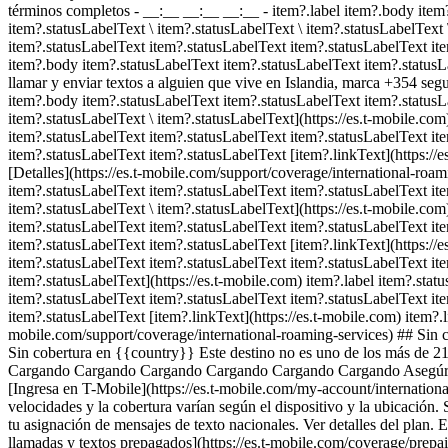
términos completos - __:__ __:__ __:__
- item?.label item?.body item
item?.statusLabelText \ item?.statusLabelText \ item?.statusLabelText 
item?.statusLabelText item?.statusLabelText item?.statusLabelText it
item?.body item?.statusLabelText item?.statusLabelText item?.statusLa
llamar y enviar textos a alguien que vive en Islandia, marca +354 se
item?.body item?.statusLabelText item?.statusLabelText item?.statusLa
item?.statusLabelText \ item?.statusLabelText](https://es.t-mobile.co
item?.statusLabelText item?.statusLabelText item?.statusLabelText it
item?.statusLabelText item?.statusLabelText [item?.linkText](https://
[Detalles](https://es.t-mobile.com/support/coverage/international-roa
item?.statusLabelText item?.statusLabelText item?.statusLabelText ite
item?.statusLabelText \ item?.statusLabelText](https://es.t-mobile.co
item?.statusLabelText item?.statusLabelText item?.statusLabelText it
item?.statusLabelText item?.statusLabelText [item?.linkText](https://