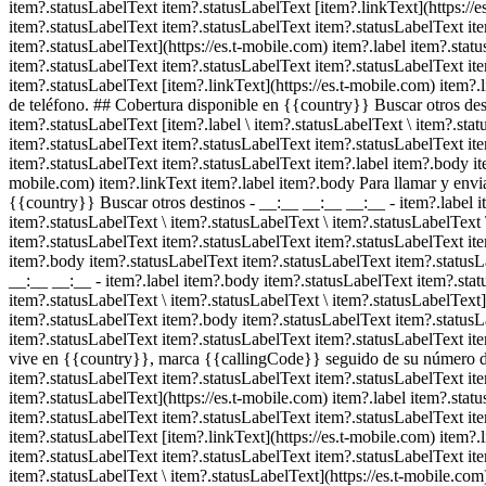
item?.statusLabelText item?.statusLabelText [item?.linkText](https://
item?.statusLabelText item?.statusLabelText item?.statusLabelText item
item?.statusLabelText](https://es.t-mobile.com) item?.label item?.sta
item?.statusLabelText item?.statusLabelText item?.statusLabelText it
item?.statusLabelText [item?.linkText](https://es.t-mobile.com) item
de teléfono. ## Cobertura disponible en {{country}} Buscar otros de
item?.statusLabelText [item?.label \ item?.statusLabelText \ item?.stat
item?.statusLabelText item?.statusLabelText item?.statusLabelText it
item?.statusLabelText item?.statusLabelText item?.label item?.body it
mobile.com) item?.linkText item?.label item?.body Para llamar y env
{{country}} Buscar otros destinos - __:__ __:__ __:__
- item?.label 
item?.statusLabelText \ item?.statusLabelText \ item?.statusLabelText 
item?.statusLabelText item?.statusLabelText item?.statusLabelText it
item?.body item?.statusLabelText item?.statusLabelText item?.statusLa
__:__ __:__
- item?.label item?.body item?.statusLabelText item?.stat
item?.statusLabelText \ item?.statusLabelText \ item?.statusLabelText
item?.statusLabelText item?.body item?.statusLabelText item?.statusL
item?.statusLabelText item?.statusLabelText item?.statusLabelText ite
vive en {{country}}, marca {{callingCode}} seguido de su número de 
item?.statusLabelText item?.statusLabelText item?.statusLabelText item
item?.statusLabelText](https://es.t-mobile.com) item?.label item?.sta
item?.statusLabelText item?.statusLabelText item?.statusLabelText it
item?.statusLabelText [item?.linkText](https://es.t-mobile.com) item?
item?.statusLabelText item?.statusLabelText item?.statusLabelText ite
item?.statusLabelText \ item?.statusLabelText](https://es.t-mobile.co