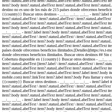
item?.statusLabelText item?.statusLabelText item?.statusLabelText it
item?.body item?.statusLabelText item?.statusLabelText item?.statusLa
destino no es uno de los más de 215 países donde ofrecemos beneficios
{{country}} Buscar otros destinos - __:__ __:__ __:__
- item?.label 
item?.statusLabelText \ item?.statusLabelText \ item?.statusLabelText 
item?.statusLabelText item?.statusLabelText item?.statusLabelText it
item?.body item?.statusLabelText item?.statusLabelText item?.statusLa
__:__ __:__
- item?.label item?.body item?.statusLabelText item?.stat
item?.statusLabelText \ item?.statusLabelText \ item?.statusLabelText
item?.statusLabelText item?.body item?.statusLabelText item?.statusL
item?.statusLabelText item?.statusLabelText item?.statusLabelText ite
países donde ofrecemos beneficios ilimitados.[Detalles](https://es.t-
donde ofrecemos beneficios ilimitados. Buscar otros destinos ## Sin 
Cobertura disponible en {{country}} Buscar otros destinos - __:__ 
item?.statusLabelText [item?.label \ item?.statusLabelText \ item?.stat
item?.statusLabelText item?.statusLabelText item?.statusLabelText it
item?.statusLabelText item?.statusLabelText item?.label item?.body it
mobile.com) item?.linkText item?.label item?.body Para llamar y env
{{country}} Buscar otros destinos - __:__ __:__ __:__
- item?.label 
item?.statusLabelText \ item?.statusLabelText \ item?.statusLabelText 
item?.statusLabelText item?.statusLabelText item?.statusLabelText it
item?.body item?.statusLabelText item?.statusLabelText item?.statusLa
__:__ __:__
- item?.label item?.body item?.statusLabelText item?.stat
item?.statusLabelText \ item?.statusLabelText \ item?.statusLabelText
item?.statusLabelText item?.body item?.statusLabelText item?.statusL