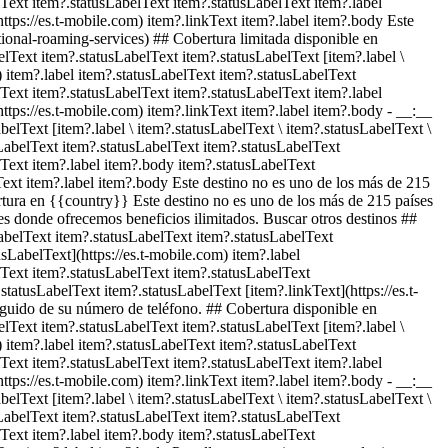
Text item?.statusLabelText item?.statusLabelText item?.label
ttps://es.t-mobile.com) item?.linkText item?.label item?.body Este
tional-roaming-services) ## Cobertura limitada disponible en
lText item?.statusLabelText item?.statusLabelText [item?.label \
) item?.label item?.statusLabelText item?.statusLabelText
Text item?.statusLabelText item?.statusLabelText item?.label
ttps://es.t-mobile.com) item?.linkText item?.label item?.body
- __:__
elText [item?.label \ item?.statusLabelText \ item?.statusLabelText \
sLabelText item?.statusLabelText item?.statusLabelText
Text item?.label item?.body item?.statusLabelText
Text item?.label item?.body Este destino no es uno de los más de 215
ertura en {{country}} Este destino no es uno de los más de 215 países
es donde ofrecemos beneficios ilimitados. Buscar otros destinos ##
LabelText item?.statusLabelText item?.statusLabelText
usLabelText](https://es.t-mobile.com) item?.label
lText item?.statusLabelText item?.statusLabelText
tatusLabelText item?.statusLabelText [item?.linkText](https://es.t-
eguido de su número de teléfono. ## Cobertura disponible en
lText item?.statusLabelText item?.statusLabelText [item?.label \
) item?.label item?.statusLabelText item?.statusLabelText
Text item?.statusLabelText item?.statusLabelText item?.label
ttps://es.t-mobile.com) item?.linkText item?.label item?.body
- __:__
elText [item?.label \ item?.statusLabelText \ item?.statusLabelText \
sLabelText item?.statusLabelText item?.statusLabelText
Text item?.label item?.body item?.statusLabelText