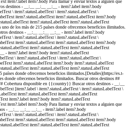
ext item?.label item?.body Para llamar y enviar textos a alguien que
ros destinos - __:__ __:__ __:__
- item?.label item?.body
lText \ item?.statusLabelText \ item?.statusLabelText \
sLabelText item?.statusLabelText item?.statusLabelText item?.body
.statusLabelText item?.statusLabelText item?.statusLabelText
es uno de los más de 215 países donde ofrecemos beneficios ilimitados.
otros destinos - __:__ __:__ __:__
- item?.label item?.body
lText \ item?.statusLabelText \ item?.statusLabelText \
sLabelText item?.statusLabelText item?.statusLabelText item?.body
.statusLabelText item?.statusLabelText item?.statusLabelText
:__
- item?.label item?.body item?.statusLabelText
belText \ item?.statusLabelText \ item?.statusLabelText \
abelText item?.statusLabelText item?.body item?.statusLabelText
.statusLabelText item?.statusLabelText item?.statusLabelText
 países donde ofrecemos beneficios ilimitados.[Detalles](https://es.t-
es donde ofrecemos beneficios ilimitados. Buscar otros destinos ##
## Cobertura disponible en {{country}} Buscar otros destinos - __:__
elText [item?.label \ item?.statusLabelText \ item?.statusLabelText \
sLabelText item?.statusLabelText item?.statusLabelText
Text item?.label item?.body item?.statusLabelText
ext item?.label item?.body Para llamar y enviar textos a alguien que
nos - __:__ __:__ __:__
- item?.label item?.body
lText \ item?.statusLabelText \ item?.statusLabelText \
sLabelText item?.statusLabelText item?.statusLabelText item?.body
.statusLabelText item?.statusLabelText item?.statusLabelText