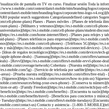
Visualización de pantalla en TV en curso. Finalizar sesión Toda la info
ps://www.t-mobile.com/content/dam/t-mobile/ntm/branding/logos/corporate
/content/dam/t-mobile/ntm/branding/logos/corporate/tmo-logo-v4.svg)](
opular search suggestions Categoríasundefined categories Sugeren
om/cell-phone-plans) Planes - Planes móviles - [Planes de telefonía ilim
unt-plans) - [Militares y veteranos](https://es.t-mobile.com/cell-phone-p
niversitarios](https://es.t-mobile.com/cell-phone-plans/student-discounts)
https://es.t-mobile.com/home-internet/fiber) - [Planes para relojes y tab
id-plans) - [Planes telefónicos para empresas](https://es.t-mobile.com/b
onos](https://es.t-mobile.com/cell-phones) - [Teléfonos 5G](https://es.t-
ts y más](https://es.t-mobile.com/hotspots-iot-connected-devices) - [Acc
[Ideas de regalos tecnológicos](https://es.t-mobile.com/devices/tech-gifts
ers/apple-iphone-deals) - [Samsung](https://es.t-mobile.com/offers/samsu
ls) - [Revvl](https://es.t-mobile.com/offers/t-mobile-revvl-phone-deals) 
s.t-mobile.com/coverage/network) Cobertura - [Nuestra red](https://es
s.t-mobile.com/5g) - [Servicio de telefonía por satélite](https://es.t-m
reas) - [Prueba nuestra red](https://es.t-mobile.com/offers/free-trial) 
y) - [Síguenos](https://es.t-mobile.com/resources/how-to-join-us) Síguen
.t-mobile.com/resources/bring-your-own-phone) - [Conserva tu número](
on-or-att) - [Family Freedom](https://es.t-mobile.com/switch/pay-off-car
os beneficios](https://es.t-mobile.com/benefits) - [Encuentra tu razón](h
://es.t-mobile.com/benefits/travel) - [Beneficios para conciertos y músic
e Tuesdays](https://es.t-mobile.com/offers/t-mobile-tuesdays) [Encuentra
obile.com/contact-us) Contacto y asistencia - [1-800-T-MOBILE](tel:1-