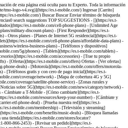
rmación de esta página está oculta para tu Experto. Toda la información
/tmo-logo-v4.svg)](https://es.t-mobile.com/) Ingresar [Carrito]
https://es.t-mobile.com/) Buscar Buscar Enviar término de búsqueda
cias0 search suggestions TOP SUGGESTIONS - [](https://es.t-
itados](https://es.t-mobile.com/cell-phone-plans) - [Unlimited Age
lans/military-discount-plans) - [First Responder](https://es.t-
 - Otros planes - [Planes de Internet 5G residencial](https://es.t-
lets](https://es.t-mobile.com/cell-phone-plans/affordable-data-plans) -
usiness/wireless-business-plans) - [Teléfonos y dispositivos]
mobile.com/5g/phones) - [Tablets](https://es.t-mobile.com/tablets) -
esorios](https://es.t-mobile.com/accessories) - [Trae tu propio
) - [Ofertas](https://es.t-mobile.com/offers) Ofertas - [Ver ofertas]
ng-phone-deals) - [Motorola](https://es.t-mobile.com/offers/motorola-
- [Teléfonos gratis y con cero de pago inicial](https://es.t-
.t-mobile.com/coverage/network) - [Mapa de cobertura 4G y 5G]
obile.com/coverage/satellite-phone-service) - [Zonas rurales y
- [Noticias sobre 5G](https://es.t-mobile.com/news/category/network) -
os - Cámbiate a T-Mobile - [Cómo cambiarte](https://es.t-
https://es.t-mobile.com/resources/keep-your-number) - [Cámbiate y
rier-etf-phone-deal) - [Prueba nuestra red](https://es.t-
ttps://es.t-mobile.com/membership) - [Televisión y streaming]
a](https://es.t-mobile.com/benefits/music-deals) - [Bloquea llamadas
 una tienda](https://es.t-mobile.com/stores/locator?
800-866-2453) - [Revisar un pedido](https://es.t-