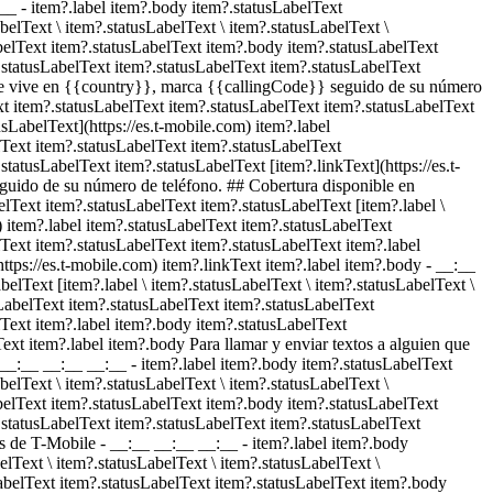
:__
- item?.label item?.body item?.statusLabelText
belText \ item?.statusLabelText \ item?.statusLabelText \
abelText item?.statusLabelText item?.body item?.statusLabelText
.statusLabelText item?.statusLabelText item?.statusLabelText
n que vive en {{country}}, marca {{callingCode}} seguido de su número
xt item?.statusLabelText item?.statusLabelText item?.statusLabelText
usLabelText](https://es.t-mobile.com) item?.label
lText item?.statusLabelText item?.statusLabelText
tatusLabelText item?.statusLabelText [item?.linkText](https://es.t-
eguido de su número de teléfono. ## Cobertura disponible en
lText item?.statusLabelText item?.statusLabelText [item?.label \
) item?.label item?.statusLabelText item?.statusLabelText
Text item?.statusLabelText item?.statusLabelText item?.label
ttps://es.t-mobile.com) item?.linkText item?.label item?.body
- __:__
elText [item?.label \ item?.statusLabelText \ item?.statusLabelText \
sLabelText item?.statusLabelText item?.statusLabelText
Text item?.label item?.body item?.statusLabelText
ext item?.label item?.body Para llamar y enviar textos a alguien que
- __:__ __:__ __:__
- item?.label item?.body item?.statusLabelText
belText \ item?.statusLabelText \ item?.statusLabelText \
abelText item?.statusLabelText item?.body item?.statusLabelText
.statusLabelText item?.statusLabelText item?.statusLabelText
nes de T-Mobile - __:__ __:__ __:__
- item?.label item?.body
lText \ item?.statusLabelText \ item?.statusLabelText \
sLabelText item?.statusLabelText item?.statusLabelText item?.body