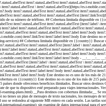
?.statusLabelText item?.statusLabelText item?.statusLabelText item?.sta
\ item?.statusLabelText \ item?.statusLabelText](https://es.t-mobile.com
em?.body item?.statusLabelText item?.statusLabelText item?.statusLabel
belText item?.statusLabelText item?.statusLabelText [item?.linkText](h
guido de su número de teléfono. ## Cobertura limitada disponible en {{
belText item?.statusLabelText item?.statusLabelText [item?.label \ item
m) item?.label item?.statusLabelText item?.statusLabelText item?.statu
em?.statusLabelText item?.statusLabelText item?.label item?.body item?
es.t-mobile.com) item?.linkText item?.label item?.body Este destino no 
ming-services) ## Cobertura limitada disponible en {{country}} Buscar 
m?.statusLabelText item?.statusLabelText [item?.label \ item?.statusLabe
m) item?.label item?.statusLabelText item?.statusLabelText item?.statu
em?.statusLabelText item?.statusLabelText item?.label item?.body item?
es.t-mobile.com) item?.linkText item?.label item?.body
- __:__ __:__ __