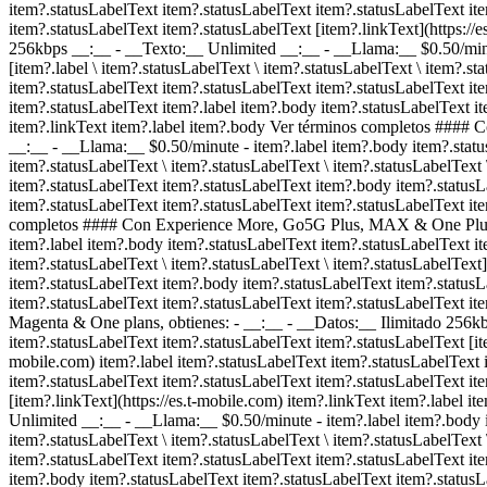
item?.statusLabelText item?.statusLabelText item?.statusLabelText it
item?.statusLabelText item?.statusLabelText [item?.linkText](https:/
256kbps __:__ - __Texto:__ Unlimited __:__ - __Llama:__ $0.50/mi
[item?.label \ item?.statusLabelText \ item?.statusLabelText \ item?.st
item?.statusLabelText item?.statusLabelText item?.statusLabelText it
item?.statusLabelText item?.label item?.body item?.statusLabelText it
item?.linkText item?.label item?.body Ver términos completos ####
__:__ - __Llama:__ $0.50/minute
- item?.label item?.body item?.stat
item?.statusLabelText \ item?.statusLabelText \ item?.statusLabelText 
item?.statusLabelText item?.statusLabelText item?.body item?.statusL
item?.statusLabelText item?.statusLabelText item?.statusLabelText ite
completos #### Con Experience More, Go5G Plus, MAX & One Plus pl
item?.label item?.body item?.statusLabelText item?.statusLabelText it
item?.statusLabelText \ item?.statusLabelText \ item?.statusLabelText
item?.statusLabelText item?.body item?.statusLabelText item?.statusL
item?.statusLabelText item?.statusLabelText item?.statusLabelText it
Magenta & One plans, obtienes: - __:__ - __Datos:__ Ilimitado 256
item?.statusLabelText item?.statusLabelText item?.statusLabelText [item
mobile.com) item?.label item?.statusLabelText item?.statusLabelText 
item?.statusLabelText item?.statusLabelText item?.statusLabelText it
[item?.linkText](https://es.t-mobile.com) item?.linkText item?.labe
Unlimited __:__ - __Llama:__ $0.50/minute
- item?.label item?.body
item?.statusLabelText \ item?.statusLabelText \ item?.statusLabelText 
item?.statusLabelText item?.statusLabelText item?.statusLabelText it
item?.body item?.statusLabelText item?.statusLabelText item?.statusLa