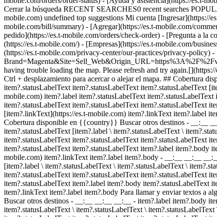
mobile.com/orders/order-status) - [Ayuda y asistencia](https://es.t-m
Cerrar la búsqueda RECENT SEARCHES0 recent searches POPULAR0 p
mobile.com) undefined top suggestions Mi cuenta [Ingresar](https://es.
mobile.com/bill/summary) - [Agregar](https://es.t-mobile.com/com
pedido](https://es.t-mobile.com/orders/check-order) - [Pregunta
(https://es.t-mobile.com/) - [Empresas](https://es.t-mobile.com/busine
(https://es.t-mobile.com/privacy-center/our-practices/privacy-policy) 
Brand=Magenta&Site=Sell_Web&Origin_URL=https%3A%2F%2Fwww.t-mobi
having trouble loading the map. Please refresh and try again.[](https
Ctrl + desplazamiento para acercar o alejar el mapa. ## Cobertura di
item?.statusLabelText item?.statusLabelText item?.statusLabelText [item
mobile.com) item?.label item?.statusLabelText item?.statusLabelText 
item?.statusLabelText item?.statusLabelText item?.statusLabelText it
[item?.linkText](https://es.t-mobile.com) item?.linkText item?.label
Cobertura disponible en {{country}} Buscar otros destinos - __:__ 
item?.statusLabelText [item?.label \ item?.statusLabelText \ item?.stat
item?.statusLabelText item?.statusLabelText item?.statusLabelText it
item?.statusLabelText item?.statusLabelText item?.label item?.body it
mobile.com) item?.linkText item?.label item?.body
- __:__ __:__ __:
[item?.label \ item?.statusLabelText \ item?.statusLabelText \ item?.st
item?.statusLabelText item?.statusLabelText item?.statusLabelText it
item?.statusLabelText item?.label item?.body item?.statusLabelText it
item?.linkText item?.label item?.body Para llamar y enviar textos a 
Buscar otros destinos - __:__ __:__ __:__
- item?.label item?.body it
item?.statusLabelText \ item?.statusLabelText \ item?.statusLabelText 