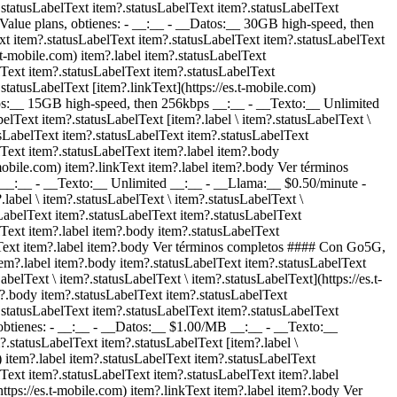
.statusLabelText item?.statusLabelText item?.statusLabelText
r Value plans, obtienes: - __:__ - __Datos:__ 30GB high-speed, then
xt item?.statusLabelText item?.statusLabelText item?.statusLabelText
s.t-mobile.com) item?.label item?.statusLabelText
lText item?.statusLabelText item?.statusLabelText
statusLabelText [item?.linkText](https://es.t-mobile.com)
os:__ 15GB high-speed, then 256kbps __:__ - __Texto:__ Unlimited
elText item?.statusLabelText [item?.label \ item?.statusLabelText \
tusLabelText item?.statusLabelText item?.statusLabelText
Text item?.statusLabelText item?.label item?.body
mobile.com) item?.linkText item?.label item?.body Ver términos
__:__ - __Texto:__ Unlimited __:__ - __Llama:__ $0.50/minute
-
label \ item?.statusLabelText \ item?.statusLabelText \
sLabelText item?.statusLabelText item?.statusLabelText
Text item?.label item?.body item?.statusLabelText
inkText item?.label item?.body Ver términos completos #### Con Go5G,
tem?.label item?.body item?.statusLabelText item?.statusLabelText
belText \ item?.statusLabelText \ item?.statusLabelText](https://es.t-
m?.body item?.statusLabelText item?.statusLabelText
.statusLabelText item?.statusLabelText item?.statusLabelText
 obtienes: - __:__ - __Datos:__ $1.00/MB __:__ - __Texto:__
?.statusLabelText item?.statusLabelText [item?.label \
) item?.label item?.statusLabelText item?.statusLabelText
Text item?.statusLabelText item?.statusLabelText item?.label
ttps://es.t-mobile.com) item?.linkText item?.label item?.body Ver