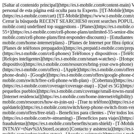
[Saltar al contenido principal](https://es.t-mobile.com#content-main) 
personal de esta página está oculta para tu Experto. [![T-Mobile](htt
(https://es.t-mobile.com/cart) [![T-Mobile](https://www.t-mobile.com
Cerrar la búsqueda RECENT SEARCHES0 recent searches POPULAR0 p
mobile.com) undefined top suggestions - [Planes](https://es.t-mobile.c
55+](https://es.t-mobile.com/cell-phone-plans/unlimited-55-senior-disco
mobile.com/cell-phone-plans/first-responder-discounts) - [Estudiantes u
mobile.com/home-internet/plans) - [Planes de Internet por fibra óptica](
[Planes de teléfonos prepagados](https://es.prepaid.t-mobile.com/prepa
(https://es.t-mobile.com/cell-phones) Teléfonos y dispositivos - [Teléf
[Relojes inteligentes](https://es.t-mobile.com/smart-watches) - [Hotspo
dispositivo](https://es.t-mobile.com/resources/bring-your-own-phone) - 
(https://es.t-mobile.com/offers) - [Apple](https://es.t-mobile.com/off
phone-deals) - [Google](https://es.t-mobile.com/offers/google-phone-dea
mobile.com/switch/free-cell-phone-with-plan) - [Cobertura](https://e
(https://es.t-mobile.com/coverage/coverage-map) - [Qué es 5G](https://e
pequeños pueblos](https://es.t-mobile.com/coverage/small-towns-rural-a
[Internet residencial](https://es.t-mobile.com/home-internet/eligibilit
mobile.com/resources/how-to-join-us) - [Trae tu teléfono](https://es
quédatelo](https://es.t-mobile.com/switch/keep-phone-switch-from-veriz
mobile.com/offers/free-trial) - Beneficios para clientes - [Ver todos l
(https://es.t-mobile.com/tv-streaming) - [Beneficios para viajes](https
fraudulentas](https://es.t-mobile.com/benefits/scam-shield) - [T-Mobil
INTNAV=tNav%3AStoreLocator) [Contacto y asistencia](https://es.t-m