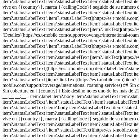
item?.statusLabelText item?.statusLabelText item?.statusLabelText ite
vive en {{country}}, marca {{callingCode}} seguido de su número de
item?.statusLabelText item?.statusLabelText item?.statusLabelText ite
item?.statusLabelText \ item?.statusLabelText](https://es.t-mobile.co
item?.statusLabelText item?.statusLabelText item?.statusLabelText it
item?.statusLabelText item?.statusLabelText [item?.linkText](https://
[Detalles](https://es.t-mobile.com/support/coverage/international-roa
item?.statusLabelText item?.statusLabelText item?.statusLabelText ite
item?.statusLabelText \ item?.statusLabelText](https://es.t-mobile.co
item?.statusLabelText item?.statusLabelText item?.statusLabelText it
item?.statusLabelText item?.statusLabelText [item?.linkText](https://
item?.statusLabelText item?.statusLabelText item?.statusLabelText item
item?.statusLabelText](https://es.t-mobile.com) item?.label item?.sta
item?.statusLabelText item?.statusLabelText item?.statusLabelText it
item?.statusLabelText [item?.linkText](https://es.t-mobile.com) item?.
mobile.com/support/coverage/international-roaming-services) ## Sin c
Sin cobertura en {{country}} Este destino no es uno de los más de 21
__:__ __:__
- item?.label item?.body item?.statusLabelText item?.stat
item?.statusLabelText \ item?.statusLabelText \ item?.statusLabelText
item?.statusLabelText item?.body item?.statusLabelText item?.statusL
item?.statusLabelText item?.statusLabelText item?.statusLabelText ite
vive en {{country}}, marca {{callingCode}} seguido de su número de
item?.statusLabelText item?.statusLabelText item?.statusLabelText ite
item?.statusLabelText \ item?.statusLabelText](https://es.t-mobile.co
item?.statusLabelText item?.statusLabelText item?.statusLabelText it