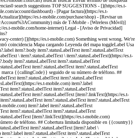
s://es.t-mobile.com/cart) Buscar Buscar Enviar término de búsqueda
cias0 search suggestions TOP SUGGESTIONS - [](https://es.t-
e.com/account/dashboard) - [Pagar factura](https://es.t-
izar](https://es.t-mobile.com/purchase/shop) - [Revisar un
AMyAccount%3ACommunity) más de T-Mobile - [Wireless (Móvil)]
s://es.t-mobile.com/home-internet) Legal - [Aviso de Privacidad]
dns?
-center) [](https://es.t-mobile.com) Something went wrong. We're
ontró coincidencia
Mapa cargando Leyenda del mapa toggleLabel Usa
m?.label item?.body item?.statusLabelText item?.statusLabelText
belText \ item?.statusLabelText \ item?.statusLabelText](https://es.t-
m?.body item?.statusLabelText item?.statusLabelText
.statusLabelText item?.statusLabelText item?.statusLabelText
}}, marca {{callingCode}} seguido de su número de teléfono. ##
LabelText item?.statusLabelText item?.statusLabelText
usLabelText](https://es.t-mobile.com) item?.label
lText item?.statusLabelText item?.statusLabelText
tatusLabelText item?.statusLabelText [item?.linkText](https://es.t-
 item?.statusLabelText item?.statusLabelText item?.statusLabelText
s.t-mobile.com) item?.label item?.statusLabelText
lText item?.statusLabelText item?.statusLabelText
statusLabelText [item?.linkText](https://es.t-mobile.com)
número de teléfono. ## Cobertura limitada disponible en {{country}}
tatusLabelText item?.statusLabelText [item?.label \
) item?.label item?.statusLabelText item?.statusLabelText