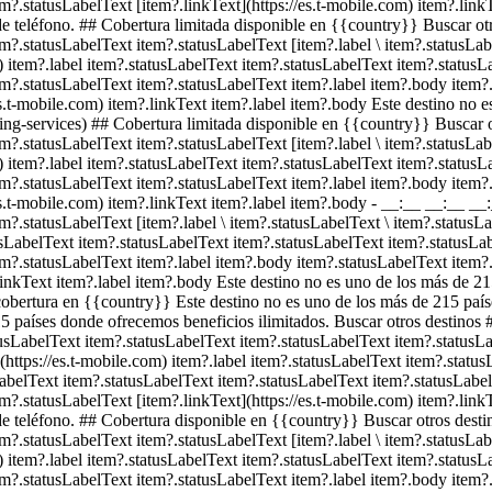
m?.statusLabelText [item?.linkText](https://es.t-mobile.com) item?.linkT
 teléfono. ## Cobertura limitada disponible en {{country}} Buscar ot
m?.statusLabelText item?.statusLabelText [item?.label \ item?.statusLabe
m) item?.label item?.statusLabelText item?.statusLabelText item?.statu
em?.statusLabelText item?.statusLabelText item?.label item?.body item?
es.t-mobile.com) item?.linkText item?.label item?.body Este destino no 
ming-services) ## Cobertura limitada disponible en {{country}} Buscar 
m?.statusLabelText item?.statusLabelText [item?.label \ item?.statusLabe
m) item?.label item?.statusLabelText item?.statusLabelText item?.statu
em?.statusLabelText item?.statusLabelText item?.label item?.body item?
es.t-mobile.com) item?.linkText item?.label item?.body
- __:__ __:__ __
?.statusLabelText [item?.label \ item?.statusLabelText \ item?.statusLa
tusLabelText item?.statusLabelText item?.statusLabelText item?.statusL
em?.statusLabelText item?.label item?.body item?.statusLabelText item?
linkText item?.label item?.body Este destino no es uno de los más de 215
obertura en {{country}} Este destino no es uno de los más de 215 país
5 países donde ofrecemos beneficios ilimitados. Buscar otros destinos 
usLabelText item?.statusLabelText item?.statusLabelText item?.statusLab
](https://es.t-mobile.com) item?.label item?.statusLabelText item?.statu
abelText item?.statusLabelText item?.statusLabelText item?.statusLabel
m?.statusLabelText [item?.linkText](https://es.t-mobile.com) item?.linkT
 teléfono. ## Cobertura disponible en {{country}} Buscar otros desti
m?.statusLabelText item?.statusLabelText [item?.label \ item?.statusLabe
m) item?.label item?.statusLabelText item?.statusLabelText item?.statu
em?.statusLabelText item?.statusLabelText item?.label item?.body item?