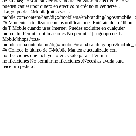
de 30 días; no son transferibles, no tienen valor en efectivo y no se
pueden canjear por dinero en efectivo ni crédito ni venderse. !
[Logotipo de T-Mobile](https://es.t-
mobile.com/content/dam/digx/tmobile/us/en/branding/logos/tmobile_
## Mantente actualizado con las notificaciones Entérate de lo último
de T-Mobile cuando uses Internet. Puedes excluirte en cualquier
momento. Permitir notificaciones No permitir ![Logotipo de T-
Mobile](https://es.t-
mobile.com/content/dam/digx/tmobile/us/en/branding/logos/tmobile_
## Conoce lo último de T-Mobile Mantente actualizado con
notificaciones que incluyen ofertas solo para ti Permitir
notificaciones No permitir notificaciones ¿Necesitas ayuda para
hacer un pedido?