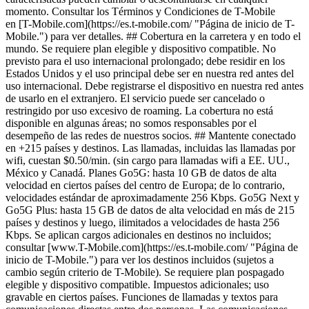
momento. Consultar los Términos y Condiciones de T-Mobile
en [T-Mobile.com](https://es.t-mobile.com/ "Página de inicio de T-
Mobile.") para ver detalles. ## Cobertura en la carretera y en todo el
mundo. Se requiere plan elegible y dispositivo compatible. No
previsto para el uso internacional prolongado; debe residir en los
Estados Unidos y el uso principal debe ser en nuestra red antes del
uso internacional. Debe registrarse el dispositivo en nuestra red antes
de usarlo en el extranjero. El servicio puede ser cancelado o
restringido por uso excesivo de roaming. La cobertura no está
disponible en algunas áreas; no somos responsables por el
desempeño de las redes de nuestros socios. ## Mantente conectado
en +215 países y destinos. Las llamadas, incluidas las llamadas por
wifi, cuestan $0.50/min. (sin cargo para llamadas wifi a EE. UU.,
México y Canadá. Planes Go5G: hasta 10 GB de datos de alta
velocidad en ciertos países del centro de Europa; de lo contrario,
velocidades estándar de aproximadamente 256 Kbps. Go5G Next y
Go5G Plus: hasta 15 GB de datos de alta velocidad en más de 215
países y destinos y luego, ilimitados a velocidades de hasta 256
Kbps. Se aplican cargos adicionales en destinos no incluidos;
consultar [www.T-Mobile.com](https://es.t-mobile.com/ "Página de
inicio de T-Mobile.") para ver los destinos incluidos (sujetos a
cambio según criterio de T-Mobile). Se requiere plan pospagado
elegible y dispositivo compatible. Impuestos adicionales; uso
gravable en ciertos países. Funciones de llamadas y textos para