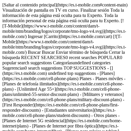
[Saltar al contenido principal](https://es.t-mobile.com#content-main) Visualización de pantalla en TV en curso. Finalizar sesión Toda la información de esta página está oculta para tu Experto. Toda la información personal de esta página está oculta para tu Experto. [![T-Mobile](https://www.t-mobile.com/content/dam/t-mobile/ntm/branding/logos/corporate/tmo-logo-v4.svg)](https://es.t-mobile.com/) Ingresar [Carrito](https://es.t-mobile.com/cart) [![T-Mobile](https://www.t-mobile.com/content/dam/t-mobile/ntm/branding/logos/corporate/tmo-logo-v4.svg)](https://es.t-mobile.com/) Buscar Buscar Enviar término de búsqueda Cerrar la búsqueda RECENT SEARCHES0 recent searches POPULAR0 popular search suggestions Categoríasundefined categories Sugerencias0 search suggestions TOP SUGGESTIONS - [](https://es.t-mobile.com) undefined top suggestions - [Planes](https://es.t-mobile.com/cell-phone-plans) Planes - Planes móviles - [Planes de telefonía ilimitados](https://es.t-mobile.com/cell-phone-plans) - [Unlimited Age 55+](https://es.t-mobile.com/cell-phone-plans/unlimited-55-senior-discount-plans) - [Militares y veteranos](https://es.t-mobile.com/cell-phone-plans/military-discount-plans) - [First Responder](https://es.t-mobile.com/cell-phone-plans/first-responder-discounts) - [Estudiantes universitarios](https://es.t-mobile.com/cell-phone-plans/student-discounts) - Otros planes - [Planes de Internet 5G residencial](https://es.t-mobile.com/home-internet/plans) - [Planes de Internet por fibra óptica](https://es.t-mobile.com/home-internet/fiber) - [Planes para relojes y tablets](https://es.t-mobile.com/cell-phone-plans/affordable-data-plans) - [Planes de teléfonos prepagados](https://es.prepaid.t-mobile.com/prepaid-plans) - [Planes telefónicos para empresas](https://es.t-mobile.com/business/wireless-business-plans) - [Teléfonos y dispositivos](https://es.t-mobile.com/cell-phones) Teléfonos y dispositivos - [Teléfonos](https://es.t-mobile.com/cell-phones) - [Teléfonos 5G](https://es.t-mobile.com/5g/phones) - [Tablets](https://es.t-mobile.com/tablets) - [Relojes inteligentes](https://es.t-mobile.com/smart-watches) - [Hotspots y más](https://es.t-mobile.com/hotspots-iot-connected-devices) - [Accesorios](https://es.t-mobile.com/accessories) - [Trae tu propio dispositivo](https://es.t-mobile.com/resources/bring-your-own-phone) - [Ideas de regalos tecnológicos](https://es.t-mobile.com/devices/tech-gifts) - [Ofertas](https://es.t-mobile.com/offers) Ofertas - [Ver ofertas](https://es.t-mobile.com/offers) - [Apple](https://es.t-mobile.com/offers/apple-iphone-deals) - [Samsung](https://es.t-mobile.com/offers/samsung-phone-deals) - [Motorola](https://es.t-mobile.com/offers/motorola-phone-deals) - [Google](https://es.t-mobile.com/offers/google-phone-deals) - [Revvl](https://es.t-mobile.com/offers/t-mobile-revvl-phone-deals) - [Teléfonos gratis y con cero de pago inicial](https://es.t-mobile.com/switch/free-cell-phone-with-plan) - [Cobertura](https://es.t-mobile.com/coverage/network) Cobertura - [Nuestra red](https://es.t-mobile.com/coverage/network) - [Mapa de cobertura 4G y 5G](https://es.t-mobile.com/coverage/coverage-map) - [Qué es 5G](https://es.t-mobile.com/5g) - [Servicio de telefonía por satélite](https://es.t-mobile.com/coverage/satellite-phone-service) - [Zonas rurales y pequeños pueblos](https://es.t-mobile.com/coverage/small-towns-rural-areas) - [Prueba nuestra red](https://es.t-mobile.com/offers/free-trial) - [Noticias sobre 5G](https://es.t-mobile.com/news/category/network) - [Internet residencial](https://es.t-mobile.com/home-internet/eligibility) - [Síguenos](https://es.t-mobile.com/resources/how-to-join-us) Síguenos - Cámbiate a T-Mobile - [Cómo cambiarte](https://es.t-mobile.com/resources/how-to-join-us) - [Trae tu teléfono](https://es.t-mobile.com/resources/bring-your-own-phone) - [Conserva tu número](https://es.t-mobile.com/resources/keep-your-number) - [Cámbiate y quédatelo](https://es.t-mobile.com/switch/keep-phone-switch-from-verizon-or-att) - [Family Freedom](https://es.t-mobile.com/switch/pay-off-carrier-etf-phone-deal) - [Prueba nuestra red](https://es.t-mobile.com/offers/free-trial) - Beneficios para clientes - [Ver todos los beneficios](https://es.t-mobile.com/benefits) - [Encuentra tu razón](https://es.t-mobile.com/membership) - [Televisión y streaming](https://es.t-mobile.com/tv-streaming) - [Beneficios para viajes](https://es.t-mobile.com/benefits/travel) - [Beneficios para conciertos y música](https://es.t-mobile.com/benefits/music-deals) - [Bloquea llamadas fraudulentas](https://es.t-mobile.com/benefits/scam-shield) - [T-Mobile Tuesdays](https://es.t-mobile.com/offers/t-mobile-tuesdays) [Encuentra una tienda](https://es.t-mobile.com/stores/locator?INTNAV=tNav%3AStoreLocator) [Contacto y asistencia](https://es.t-mobile.com/contact-us) Contacto y asistencia - [1-800-T-MOBILE](tel:1-800-866-2453) - [Revisar un pedido](https://es.t-mobile.com/orders/order-status) - [Ayuda y asistencia](https://es.t-mobile.com/support) - Comparte la pantalla con un Experto [Carrito](https://es.t-mobile.com/cart) Buscar Buscar Enviar término de búsqueda Cerrar la búsqueda RECENT SEARCHES0 recent searches POPULAR0 popular search suggestions Categoríasundefined categories Sugerencias0 search suggestions TOP SUGGESTIONS - [](https://es.t-mobile.com) undefined top suggestions Mi cuenta [Ingresar](https://es.t-mobile.com/account/dashboard) [Volver a mi cuenta](https://es.t-mobile.com/account/dashboard) - [Pagar factura](https://es.t-mobile.com/bill/summary) - [Agregar](https://es.t-mobile.com/commerce/device-intent?INTNAV=tNav%3AMyAccount%3AAddALine) - [Actualizar](https://es.t-mobile.com/purchase/shop) - [Revisar un pedido](https://es.t-mobile.com/orders/check-order) - [Pregunta a la comunidad](https://es.t-mobile.com/community/?INTNAV=tNav%3AMyAccount%3ACommunity) más de T-Mobile - [Wireless (Móvil)](https://es.t-mobile.com/) - [Empresas](https://es.t-mobile.com/business) - [Prepagado](https://es.prepaid.t-mobile.com/home) - [Internet](https://es.t-mobile.com/home-internet) Legal - [Aviso de Privacidad](https://es.t-mobile.com/privacy-center/our-practices/privacy-policy) - [No venda, ni comparta mis Datos Personales](https://es.t-mobile.com/dns?Brand=Magenta&Site=Sell_Web&Origin_URL=https%3A%2F%2Fwww.t-mobile.com) - [Centro de Privacidad](https://es.t-mobile.com/privacy-center) [](https://es.t-mobile.com) ESTUDIANTES INTERNACIONALES # Mantente conectado mientras estudias en los EE. UU. Obtén el teléfono nuevo perfecto y úsalo sin preocupaciones con nuestros mejores planes para estudiantes internacionales: todo en la red 5G más grande y rápida del país. __Para comenzar, visita una tienda hoy mismo y lleva tu pasaporte y visa de estudiante internacional. Agentes disponibles al [1-844-867-2050](tel:18448672050)__ [Encuentra una tienda](https://es.t-mobile.com/stores/locator?icid=MGPO_TMO_P_INTNLSTDNT_A95A6962C306BBB137511) [Consulta los detalles del plan](https://es.t-mobile.com/cell-phone-plans) __La más rápida:__ según análisis realizado por Ookla® de los datos de Speedtest Intelligence® de resultados nacionales de Speed Score que incluyen velocidades de descarga y carga 5G para el semestre 2 de 2024. Consulta detalles sobre dispositivos 5G, cobertura y acceso en T-Mobile.com. Las marcas comerciales de Ookla se usan bajo licencia y se reproducen con permiso. Consulta detalles sobre dispositivos 5G, cobertura y acceso en T-Mobile.com. ![Selfie de grupo de amigos](https://es.t-mobile.com/sdscene7/is/image/Tmusprod/Friends-Group-Selfie_GI-530677039-v2?ts=1784061592165&%24digx-16x9-large%24&fmt=png-alpha&qlt=85%2C0&resMode=sharp2&op_usm=1.75%2C0.3%2C2%2C0&dpr=off) ## Mantente conectado mientras estudias en los EE. UU. ![](https://es.t-mobile.com/sdscene7/is/image/Tmusprod/fg-hotspot-network-4896160-1?ts=1784061592322&fmt=png-alpha&qlt=85%2C0&resMode=sharp2&op_usm=1.75%2C0.3%2C2%2C0&dpr=off "Mujer usando su teléfono como hotspot.") ## Mantén la productividad vayas donde vayas con 50 GB de datos para hotspot y conecta tu teléfono a otros dispositivos en planes Go5G Next o Go5G Plus. En planes Go5G Next y Go5G Plus. Enlace de alta velocidad de hasta 50 GB y luego ilimitado en nuestra red a velocidades máximas de 3G. Ver términos completos ## Mantén la productividad vayas donde vayas con 50 GB de datos para hotspot y conecta tu teléfono a otros dispositivos en planes Go5G Next o Go5G Plus. Tethering en Go5G Next y Go5G Plus: 50 GB de datos de alta velocidad y luego, ilimitados en nuestra red a velocidades máximas de 3G. El servicio puede ser cancelado o restringido por uso excesivo de roaming. Para clientes que usan más de 50 GB/mes, el uso principal de datos debe ser en un smartphone o tablet. El uso en smartphones y tablets tiene mayor prioridad que el uso mediante Mobile HotSpot (enlace), lo cual puede resultar en velocidades mayores para los datos usados en smartphones y tablets. ![](https://es.t-mobile.com/sdscene7/is/image/Tmusprod/fg-texting-camping-4896160-1?ts=1784061592406&fmt=png-alpha&qlt=85%2C0&resMode=sharp2&op_usm=1.75%2C0.3%2C2%2C0&dpr=off "Hombre revisando su teléfono en un auto de campamento.") ## Mensajes de texto y datos ilimitados en más de 215 países y destinos, para que puedas usar tu teléfono en el extranjero sin preocuparte por los excedentes. Con planes elegibles. En ciertos países. No disponible para uso internacional extendido. La cobertura no está disponible en algunas áreas. Ver detalles del plan. Ver términos completos ## Mensajes de texto y datos ilimitados en más de 215 países y destinos, para que puedas usar tu teléfono en el extranjero sin preocuparte por los excedentes. Las llamadas, incluidas las llamadas por wifi, cuestan $0.50/min. (sin cargo para llamadas wifi a EE. UU.,