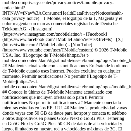
mobile.com/privacy-center/privacy-notices/t-mobile-privacy-
notice.html?
INTNAV=fNav%3AConsumerHealthDataPrivacyNotice#health-
data-privacy-notice) - T-Mobile, el logotipo de la T, Magenta y el
color magenta son marcas comerciales registradas de Deutsche
Telekom AG.
- [Instagram]
(https://www.instagram.com/tmobilelatino/) - [Facebook]
(https://www.facebook.com/TMobileLatino?ref=ts&fref=ts) - [X]
(https://twitter.com/TMobileLatino) - [You Tube]
(https://www.youtube.com/user/TMobile/custom) © 2026 T‑Mobile
USA, Inc. ![Logotipo de T-Mobile](https://es.t-
mobile.com/content/dam/digx/tmobile/us/en/branding/logos/tmobile_
## Mantente actualizado con las notificaciones Entérate de lo último
de T-Mobile cuando uses Internet. Puedes excluirte en cualquier
momento. Permitir notificaciones No permitir ![Logotipo de T-
Mobile](https://es.t-
mobile.com/content/dam/digx/tmobile/us/en/branding/logos/tmobile_
## Conoce lo último de T-Mobile Mantente actualizado con
notificaciones que incluyen ofertas solo para ti Permitir
notificaciones No permitir notificaciones ## Mantente conectado
mientras estudias en los EE. UU. ## Mantén la productividad vayas
donde vayas con 50 GB de datos para hotspot y conecta tu teléfono
a otros dispositivos en planes Go5G Next o Go5G Plus. Tethering
en Go5G Next y Go5G Plus: 50 GB de datos de alta velocidad y
luego, ilimitados en nuestra red a velocidades máximas de 3G. El