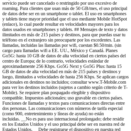
servicio puede ser cancelado o restringido por uso excesivo de
roaming. Para clientes que usan más de 50 GB/mes, el uso principal
de datos debe ser en un smartphone o tablet. El uso en smartphones
y tablets tiene mayor prioridad que el uso mediante Mobile HotSpot
(enlace), lo cual puede resultar en velocidades mayores para los
datos usados en smartphones y tablets. ## Mensajes de texto y datos
ilimitados en más de 215 países y destinos, para que puedas usar tu
teléfono en el extranjero sin preocuparte por los excedentes. Las
llamadas, incluidas las llamadas por wifi, cuestan $0.50/min. (sin
cargo para llamadas wifi a EE. UU., México y Canadá. Planes
Go5G: hasta 10 GB de datos de alta velocidad en ciertos países del
centro de Europa; de lo contrario, velocidades estándar de
aproximadamente 256 Kbps. Go5G Next y Go5G Plus: hasta 15
GB de datos de alta velocidad en más de 215 países y destinos y
luego, ilimitados a velocidades de hasta 256 Kbps. Se aplican cargos
adicionales en destinos no incluidos; consultar www.T-Mobile.com
para ver los destinos incluidos (sujetos a cambio según criterio de T-
Mobile). Se requiere plan pospagado elegible y dispositivo
compatible. Impuestos adicionales; uso gravable en ciertos países.
Funciones de llamadas y textos para comunicaciones directas entre
dos personas. Las comunicaciones con números de tarifa especial
(como 900, entretenimiento y líneas de ayuda) no están
incluidas. __No es para uso internacional prolongado; debe residir
en los Estados Unidos y el uso principal debe ser en nuestra red de
Estados Unidos.__ Debe registrarse el dispositivo en nuestra red