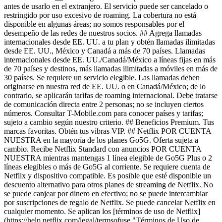
antes de usarlo en el extranjero. El servicio puede ser cancelado o
restringido por uso excesivo de roaming. La cobertura no está
disponible en algunas áreas; no somos responsables por el
desempeño de las redes de nuestros socios. ## Agrega llamadas
internacionales desde EE. UU. a tu plan y obtén llamadas ilimitadas
desde EE. UU., México y Canadá a más de 70 países. Llamadas
internacionales desde EE. UU./Canadá/México a líneas fijas en más
de 70 países y destinos, más llamadas ilimitadas a móviles en más de
30 países. Se requiere un servicio elegible. Las llamadas deben
originarse en nuestra red de EE. UU. o en Canadá/México; de lo
contrario, se aplicarán tarifas de roaming internacional. Debe tratarse
de comunicación directa entre 2 personas; no se incluyen ciertos
números. Consultar T-Mobile.com para conocer países y tarifas;
sujeto a cambio según nuestro criterio. ## Beneficios Premium. Tus
marcas favoritas. Obtén tus vibras VIP. ## Netflix POR CUENTA
NUESTRA en la mayoría de los planes Go5G. Oferta sujeta a
cambio. Recibe Netflix Standard con anuncios POR CUENTA
NUESTRA mientras mantengas 1 línea elegible de Go5G Plus o 2
líneas elegibles o más de Go5G al corriente. Se requiere cuenta de
Netflix y dispositivo compatible. Es posible que esté disponible un
descuento alternativo para otros planes de streaming de Netflix. No
se puede canjear por dinero en efectivo; no se puede intercambiar
por suscripciones de regalo de Netflix. Se puede cancelar Netflix en
cualquier momento. Se aplican los [términos de uso de Netflix]
(https://help.netflix.com/legal/termsofuse "Términos de Uso de