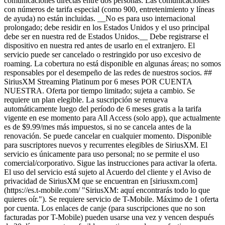
comunicaciones directas entre dos personas. Las comunicaciones
con números de tarifa especial (como 900, entretenimiento y líneas
de ayuda) no están incluidas. __No es para uso internacional
prolongado; debe residir en los Estados Unidos y el uso principal
debe ser en nuestra red de Estados Unidos.__ Debe registrarse el
dispositivo en nuestra red antes de usarlo en el extranjero. El
servicio puede ser cancelado o restringido por uso excesivo de
roaming. La cobertura no está disponible en algunas áreas; no somos
responsables por el desempeño de las redes de nuestros socios. ##
SiriusXM Streaming Platinum por 6 meses POR CUENTA
NUESTRA. Oferta por tiempo limitado; sujeta a cambio. Se
requiere un plan elegible. La suscripción se renueva
automáticamente luego del período de 6 meses gratis a la tarifa
vigente en ese momento para All Access (solo app), que actualmente
es de $9.99/mes más impuestos, si no se cancela antes de la
renovación. Se puede cancelar en cualquier momento. Disponible
para suscriptores nuevos y recurrentes elegibles de SiriusXM. El
servicio es únicamente para uso personal; no se permite el uso
comercial/corporativo. Sigue las instrucciones para activar la oferta.
El uso del servicio está sujeto al Acuerdo del cliente y el Aviso de
privacidad de SiriusXM que se encuentran en [siriusxm.com]
(https://es.t-mobile.com/ "SiriusXM: aquí encontrarás todo lo que
quieres oír."). Se requiere servicio de T-Mobile. Máximo de 1 oferta
por cuenta. Los enlaces de canje (para suscripciones que no son
facturadas por T-Mobile) pueden usarse una vez y vencen después