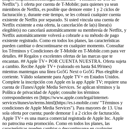
Netflix"). 1 oferta por cuenta de T-Mobile; para quienes ya sean
miembros de Netflix, es posible que demore entre 1 y 2 ciclos de
facturación y, durante este tiempo, se les cobrará cualquier cuenta
existente de Netflix por separado. Si usted vincula una cuenta de
Netflix existente a esta oferta, la cancelación de la(s) línea(s)
elegible(s) no cancelará automáticamente su membresía de Netflix, y
Netflix automáticamente volverá a cobrarle a su método de pago
existente registrado. Como en todos los planes, las características
pueden cambiar o descontinuarse en cualquier momento. Consultar
los Términos y Condiciones de T-Mobile en T-Mobile.com para ver
detalles. ## Regalos y excelentes ofertas de las marcas que te
encantan. ## Apple TV+ POR CUENTA NUESTRA. Oferta sujeta
a cambio. Recibe Apple TV+ (valorado en hasta $4.99/mes)
mientras mantengas una línea Go5G Next o Go5G Plus elegible al
corriente. Válido solamente para Apple TV+ en Estados Unidos.
Complete la inscripción con Apple en la app Apple TV; requiere una
cuenta de iTunes/Apple Media Services. Se aplican términos y la
Política de privacidad de Apple; consulte los términos
correspondientes en [https://www.apple.com/legal/internet-
services/itunes/us/terms.html](https://es.t-mobile.com/ "Términos y
condiciones de Apple Media Services"). Para mayores de 13. Una
sola oferta por cuenta; puede demorar 1 a 2 ciclos de facturación.
Apple TV+ es una marca comercial registrada de Apple Inc. Apple
no patrocina esta promoción. Como en todos los planes, las
características pueden cambiar o descontinuarse en cualquier