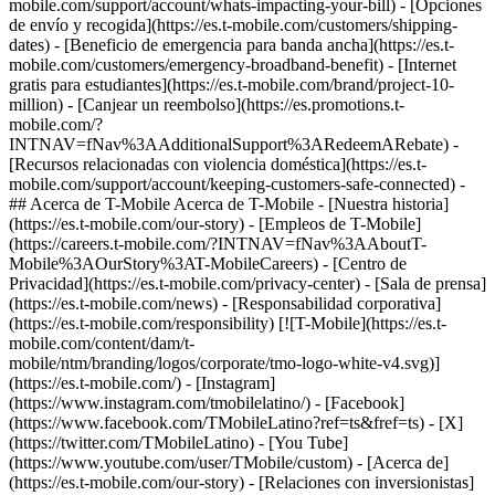
mobile.com/support/account/whats-impacting-your-bill) - [Opciones
de envío y recogida](https://es.t-mobile.com/customers/shipping-
dates) - [Beneficio de emergencia para banda ancha](https://es.t-
mobile.com/customers/emergency-broadband-benefit) - [Internet
gratis para estudiantes](https://es.t-mobile.com/brand/project-10-
million) - [Canjear un reembolso](https://es.promotions.t-
mobile.com/?
INTNAV=fNav%3AAdditionalSupport%3ARedeemARebate) -
[Recursos relacionadas con violencia doméstica](https://es.t-
mobile.com/support/account/keeping-customers-safe-connected) -
## Acerca de T-Mobile Acerca de T-Mobile - [Nuestra historia]
(https://es.t-mobile.com/our-story) - [Empleos de T-Mobile]
(https://careers.t-mobile.com/?INTNAV=fNav%3AAboutT-
Mobile%3AOurStory%3AT-MobileCareers) - [Centro de
Privacidad](https://es.t-mobile.com/privacy-center) - [Sala de prensa]
(https://es.t-mobile.com/news) - [Responsabilidad corporativa]
(https://es.t-mobile.com/responsibility) [![T-Mobile](https://es.t-
mobile.com/content/dam/t-
mobile/ntm/branding/logos/corporate/tmo-logo-white-v4.svg)]
(https://es.t-mobile.com/) - [Instagram]
(https://www.instagram.com/tmobilelatino/) - [Facebook]
(https://www.facebook.com/TMobileLatino?ref=ts&fref=ts) - [X]
(https://twitter.com/TMobileLatino) - [You Tube]
(https://www.youtube.com/user/TMobile/custom)
- [Acerca de]
(https://es.t-mobile.com/our-story) - [Relaciones con inversionistas]