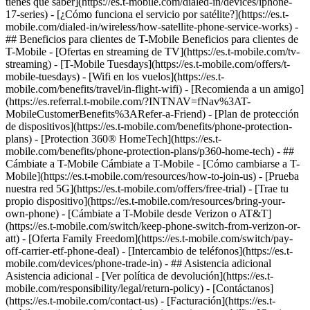
tienes que saber](https://es.t-mobile.com/dialed-in/devices/iphone-
17-series) - [¿Cómo funciona el servicio por satélite?](https://es.t-
mobile.com/dialed-in/wireless/how-satellite-phone-service-works) -
## Beneficios para clientes de T-Mobile Beneficios para clientes de
T-Mobile - [Ofertas en streaming de TV](https://es.t-mobile.com/tv-
streaming) - [T-Mobile Tuesdays](https://es.t-mobile.com/offers/t-
mobile-tuesdays) - [Wifi en los vuelos](https://es.t-
mobile.com/benefits/travel/in-flight-wifi) - [Recomienda a un amigo]
(https://es.referral.t-mobile.com/?INTNAV=fNav%3AT-
MobileCustomerBenefits%3ARefer-a-Friend) - [Plan de protección
de dispositivos](https://es.t-mobile.com/benefits/phone-protection-
plans) - [Protection 360® HomeTech](https://es.t-
mobile.com/benefits/phone-protection-plans/p360-home-tech) - ##
Cámbiate a T-Mobile Cámbiate a T-Mobile - [Cómo cambiarse a T-
Mobile](https://es.t-mobile.com/resources/how-to-join-us) - [Prueba
nuestra red 5G](https://es.t-mobile.com/offers/free-trial) - [Trae tu
propio dispositivo](https://es.t-mobile.com/resources/bring-your-
own-phone) - [Cámbiate a T-Mobile desde Verizon o AT&T]
(https://es.t-mobile.com/switch/keep-phone-switch-from-verizon-or-
att) - [Oferta Family Freedom](https://es.t-mobile.com/switch/pay-
off-carrier-etf-phone-deal) - [Intercambio de teléfonos](https://es.t-
mobile.com/devices/phone-trade-in) - ## Asistencia adicional
Asistencia adicional - [Ver política de devolución](https://es.t-
mobile.com/responsibility/legal/return-policy) - [Contáctanos]
(https://es.t-mobile.com/contact-us) - [Facturación](https://es.t-