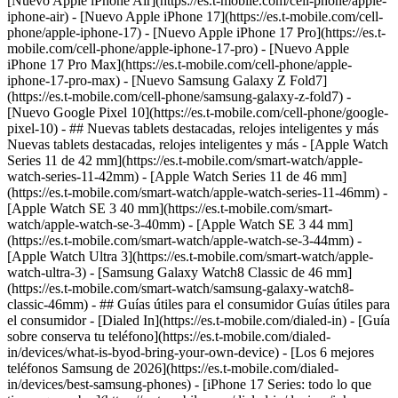
[Nuevo Apple iPhone Air](https://es.t-mobile.com/cell-phone/apple-
iphone-air) - [Nuevo Apple iPhone 17](https://es.t-mobile.com/cell-
phone/apple-iphone-17) - [Nuevo Apple iPhone 17 Pro](https://es.t-
mobile.com/cell-phone/apple-iphone-17-pro) - [Nuevo Apple
iPhone 17 Pro Max](https://es.t-mobile.com/cell-phone/apple-
iphone-17-pro-max) - [Nuevo Samsung Galaxy Z Fold7]
(https://es.t-mobile.com/cell-phone/samsung-galaxy-z-fold7) -
[Nuevo Google Pixel 10](https://es.t-mobile.com/cell-phone/google-
pixel-10) - ## Nuevas tablets destacadas, relojes inteligentes y más
Nuevas tablets destacadas, relojes inteligentes y más - [Apple Watch
Series 11 de 42 mm](https://es.t-mobile.com/smart-watch/apple-
watch-series-11-42mm) - [Apple Watch Series 11 de 46 mm]
(https://es.t-mobile.com/smart-watch/apple-watch-series-11-46mm) -
[Apple Watch SE 3 40 mm](https://es.t-mobile.com/smart-
watch/apple-watch-se-3-40mm) - [Apple Watch SE 3 44 mm]
(https://es.t-mobile.com/smart-watch/apple-watch-se-3-44mm) -
[Apple Watch Ultra 3](https://es.t-mobile.com/smart-watch/apple-
watch-ultra-3) - [Samsung Galaxy Watch8 Classic de 46 mm]
(https://es.t-mobile.com/smart-watch/samsung-galaxy-watch8-
classic-46mm) - ## Guías útiles para el consumidor Guías útiles para
el consumidor - [Dialed In](https://es.t-mobile.com/dialed-in) - [Guía
sobre conserva tu teléfono](https://es.t-mobile.com/dialed-
in/devices/what-is-byod-bring-your-own-device) - [Los 6 mejores
teléfonos Samsung de 2026](https://es.t-mobile.com/dialed-
in/devices/best-samsung-phones) - [iPhone 17 Series: todo lo que