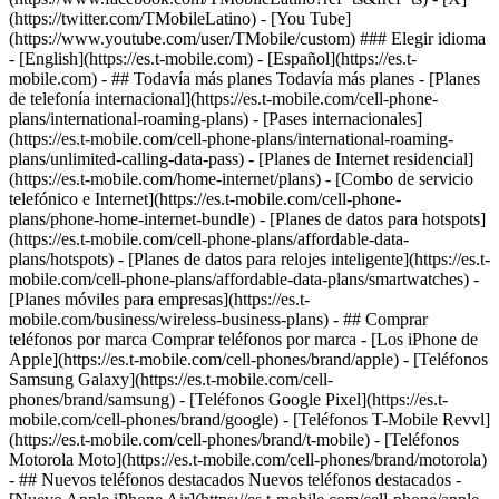
- ## Todavía más planes Todavía más planes - [Planes
de telefonía internacional](https://es.t-mobile.com/cell-phone-
plans/international-roaming-plans) - [Pases internacionales]
(https://es.t-mobile.com/cell-phone-plans/international-roaming-
plans/unlimited-calling-data-pass) - [Planes de Internet residencial]
(https://es.t-mobile.com/home-internet/plans) - [Combo de servicio
telefónico e Internet](https://es.t-mobile.com/cell-phone-
plans/phone-home-internet-bundle) - [Planes de datos para hotspots]
(https://es.t-mobile.com/cell-phone-plans/affordable-data-
plans/hotspots) - [Planes de datos para relojes inteligente](https://es.t-
mobile.com/cell-phone-plans/affordable-data-plans/smartwatches) -
[Planes móviles para empresas](https://es.t-
mobile.com/business/wireless-business-plans) - ## Comprar
teléfonos por marca Comprar teléfonos por marca - [Los iPhone de
Apple](https://es.t-mobile.com/cell-phones/brand/apple) - [Teléfonos
Samsung Galaxy](https://es.t-mobile.com/cell-
phones/brand/samsung) - [Teléfonos Google Pixel](https://es.t-
mobile.com/cell-phones/brand/google) - [Teléfonos T-Mobile Revvl]
(https://es.t-mobile.com/cell-phones/brand/t-mobile) - [Teléfonos
Motorola Moto](https://es.t-mobile.com/cell-phones/brand/motorola)
- ## Nuevos teléfonos destacados Nuevos teléfonos destacados -