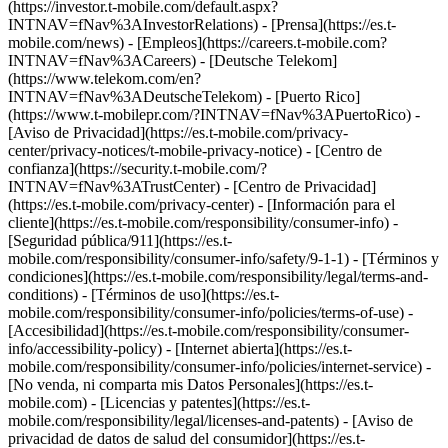
(https://investor.t-mobile.com/default.aspx?
INTNAV=fNav%3AInvestorRelations) - [Prensa](https://es.t-
mobile.com/news) - [Empleos](https://careers.t-mobile.com?
INTNAV=fNav%3ACareers) - [Deutsche Telekom]
(https://www.telekom.com/en?
INTNAV=fNav%3ADeutscheTelekom) - [Puerto Rico]
(https://www.t-mobilepr.com/?INTNAV=fNav%3APuertoRico)
-
[Aviso de Privacidad](https://es.t-mobile.com/privacy-
center/privacy-notices/t-mobile-privacy-notice) - [Centro de
confianza](https://security.t-mobile.com/?
INTNAV=fNav%3ATrustCenter) - [Centro de Privacidad]
(https://es.t-mobile.com/privacy-center) - [Información para el
cliente](https://es.t-mobile.com/responsibility/consumer-info) -
[Seguridad pública/911](https://es.t-
mobile.com/responsibility/consumer-info/safety/9-1-1) - [Términos y
condiciones](https://es.t-mobile.com/responsibility/legal/terms-and-
conditions) - [Términos de uso](https://es.t-
mobile.com/responsibility/consumer-info/policies/terms-of-use) -
[Accesibilidad](https://es.t-mobile.com/responsibility/consumer-
info/accessibility-policy) - [Internet abierta](https://es.t-
mobile.com/responsibility/consumer-info/policies/internet-service) -
[No venda, ni comparta mis Datos Personales](https://es.t-
mobile.com) - [Licencias y patentes](https://es.t-
mobile.com/responsibility/legal/licenses-and-patents) - [Aviso de
privacidad de datos de salud del consumidor](https://es.t-