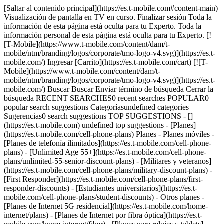
[Saltar al contenido principal](https://es.t-mobile.com#content-main) Visualización de pantalla en TV en curso. Finalizar sesión Toda la información de esta página está oculta para tu Experto. Toda la información personal de esta página está oculta para tu Experto. [![T-Mobile](https://www.t-mobile.com/content/dam/t-mobile/ntm/branding/logos/corporate/tmo-logo-v4.svg)](https://es.t-mobile.com/) Ingresar [Carrito](https://es.t-mobile.com/cart) [![T-Mobile](https://www.t-mobile.com/content/dam/t-mobile/ntm/branding/logos/corporate/tmo-logo-v4.svg)](https://es.t-mobile.com/) Buscar Buscar Enviar término de búsqueda Cerrar la búsqueda RECENT SEARCHES0 recent searches POPULAR0 popular search suggestions Categoríasundefined categories Sugerencias0 search suggestions TOP SUGGESTIONS - [](https://es.t-mobile.com) undefined top suggestions - [Planes](https://es.t-mobile.com/cell-phone-plans) Planes - Planes móviles - [Planes de telefonía ilimitados](https://es.t-mobile.com/cell-phone-plans) - [Unlimited Age 55+](https://es.t-mobile.com/cell-phone-plans/unlimited-55-senior-discount-plans) - [Militares y veteranos](https://es.t-mobile.com/cell-phone-plans/military-discount-plans) - [First Responder](https://es.t-mobile.com/cell-phone-plans/first-responder-discounts) - [Estudiantes universitarios](https://es.t-mobile.com/cell-phone-plans/student-discounts) - Otros planes - [Planes de Internet 5G residencial](https://es.t-mobile.com/home-internet/plans) - [Planes de Internet por fibra óptica](https://es.t-mobile.com/home-internet/fiber) - [Planes para relojes y tablets](https://es.t-mobile.com/cell-phone-plans/affordable-data-plans) - [Planes de teléfonos prepagados](https://es.prepaid.t-mobile.com/prepaid-plans) - [Planes telefónicos para empresas](https://es.t-mobile.com/business/wireless-business-plans) - [Teléfonos y dispositivos](https://es.t-mobile.com/cell-phones) Teléfonos y dispositivos - [Teléfonos](https://es.t-mobile.com/cell-phones) - [Teléfonos 5G](https://es.t-mobile.com/5g/phones) - [Tablets](https://es.t-mobile.com/tablets) - [Relojes inteligentes](https://es.t-mobile.com/smart-watches) - [Hotspots y más](https://es.t-mobile.com/hotspots-iot-connected-devices) - [Accesorios](https://es.t-mobile.com/accessories) - [Trae tu propio dispositivo](https://es.t-mobile.com/resources/bring-your-own-phone) - [Ideas de regalos tecnológicos](https://es.t-mobile.com/devices/tech-gifts) - [Ofertas](https://es.t-mobile.com/offers) Ofertas - [Ver ofertas](https://es.t-mobile.com/offers) - [Apple](https://es.t-mobile.com/offers/apple-iphone-deals) - [Samsung](https://es.t-mobile.com/offers/samsung-phone-deals) - [Motorola](https://es.t-mobile.com/offers/motorola-phone-deals) - [Google](https://es.t-mobile.com/offers/google-phone-deals) - [Revvl](https://es.t-mobile.com/offers/t-mobile-revvl-phone-deals) - [Teléfonos gratis y con cero de pago inicial](https://es.t-mobile.com/switch/free-cell-phone-with-plan) - [Cobertura](https://es.t-mobile.com/coverage/network) Cobertura - [Nuestra red](https://es.t-mobile.com/coverage/network) - [Mapa de cobertura 4G y 5G](https://es.t-mobile.com/coverage/coverage-map) - [Qué es 5G](https://es.t-mobile.com/5g) - [Servicio de telefonía por satélite](https://es.t-mobile.com/coverage/satellite-phone-service) - [Zonas rurales y pequeños pueblos](https://es.t-mobile.com/coverage/small-towns-rural-areas) - [Prueba nuestra red](https://es.t-mobile.com/offers/free-trial) - [Noticias sobre 5G](https://es.t-mobile.com/news/category/network) - [Internet residencial](https://es.t-mobile.com/home-internet/eligibility) - [Síguenos](https://es.t-mobile.com/resources/how-to-join-us) Síguenos - Cámbiate a T-Mobile - [Cómo cambiarte](https://es.t-mobile.com/resources/how-to-join-us) - [Trae tu teléfono](https://es.t-mobile.com/resources/bring-your-own-phone) - [Conserva tu número](https://es.t-mobile.com/resources/keep-your-number) - [Cámbiate y quédatelo](https://es.t-mobile.com/switch/keep-phone-switch-from-verizon-or-att) - [Family Freedom](https://es.t-mobile.com/switch/pay-off-carrier-etf-phone-deal) - [Prueba nuestra red](https://es.t-mobile.com/offers/free-trial) - Beneficios para clientes - [Ver todos los beneficios](https://es.t-mobile.com/benefits) - [Encuentra tu razón](https://es.t-mobile.com/membership) - [Televisión y streaming](https://es.t-mobile.com/tv-streaming) - [Beneficios para viajes](https://es.t-mobile.com/benefits/travel) - [Beneficios para conciertos y música](https://es.t-mobile.com/benefits/music-deals) - [Bloquea llamadas fraudulentas](https://es.t-mobile.com/benefits/scam-shield) - [T-Mobile Tuesdays](https://es.t-mobile.com/offers/t-mobile-tuesdays) [Encuentra una tienda](https://es.t-mobile.com/stores/locator?INTNAV=tNav%3AStoreLocator) [Contacto y asistencia](https://es.t-mobile.com/contact-us) Contacto y asistencia - [1-800-T-MOBILE](tel:1-800-866-2453) - [Revisar un pedido](https://es.t-mobile.com/orders/order-status) - [Ayuda y asistencia](https://es.t-mobile.com/support) - Comparte la pantalla con un Experto [Carrito](https://es.t-mobile.com/cart) Buscar Buscar Enviar término de búsqueda Cerrar la búsqueda RECENT SEARCHES0 recent searches POPULAR0 popular search suggestions Categoríasundefined categories Sugerencias0 search suggestions TOP SUGGESTIONS - [](https://es.t-mobile.com) undefined top suggestions Mi cuenta [Ingresar](https://es.t-mobile.com/account/dashboard) [Volver a mi cuenta](https://es.t-mobile.com/account/dashboard) - [Pagar factura](https://es.t-mobile.com/bill/summary) - [Agregar](https://es.t-mobile.com/commerce/device-intent?INTNAV=tNav%3AMyAccount%3AAddALine) - [Actualizar](https://es.t-mobile.com/purchase/shop) - [Revisar un pedido](https://es.t-mobile.com/orders/check-order) - [Pregunta a la comunidad](https://es.t-mobile.com/community/?INTNAV=tNav%3AMyAccount%3ACommunity) más de T-Mobile - [Wireless (Móvil)](https://es.t-mobile.com/) - [Empresas](https://es.t-mobile.com/business) - [Prepagado](https://es.prepaid.t-mobile.com/home) - [Internet](https://es.t-mobile.com/home-internet) Legal - [Aviso de Privacidad](https://es.t-mobile.com/privacy-center/our-practices/privacy-policy) - [No venda, ni comparta mis Datos Personales](https://es.t-mobile.com/dns?Brand=Magenta&Site=Sell_Web&Origin_URL=https%3A%2F%2Fwww.t-mobile.com) - [Centro de Privacidad](https://es.t-mobile.com/privacy-center) [](https://es.t-mobile.com) # Ahorros exclusivos para clientes de más de 55. Obtén dos líneas ilimitadas en nuestro plan Essentials Choice 55 2.0 por solo $30/mes por línea. Nuestro mejor precio con dos líneas para mayores de 55. Todo en la red 5G más grande y más rápida del país. [Compara con los planes para teléfono de la competencia](https://es.t-mobile.com/switch/savings) Explora nuestros planes de teléfono asequibles para una o dos líneas, o para familias, que incluyen más beneficios, mejores precios y más de lo que te encanta. Todos sin contratos anuales. Llámanos hoy al [833-452-2555](tel:1-833-452-2555). ¿Cuántas líneas telefónicas necesitas? ¿Cuántas líneas telefónicas necesitas? ¿Cuántas líneas telefónicas necesitas? 2 number of lines 2 Solo puedes proceder al pago con un máximo de 2 dispositivos a la vez para los planes de más de 55 por Internet. ¿Quieres agregar más de 2 dispositivos a tu transacción? [Ve a Planes de teléfono](https://es.t-mobile.com/cell-phone-plans) __Todos los planes incluyen estos excelentes beneficios:__ - Datos 5G y 4G LTE ilimitados1 - Llamadas y Textos Ilimitados - Cobertura 5G en todo el país2 - Beneficios exclusivos con T-Mobile Tuesdays - Protección de Scam Shield Premium2 ## Estos son nuestros mejores planes para mayores de 55 y adultos mayores \*Los precios que se muestran son para clientes nuevos __¿Necesitas 3 líneas o más?__ Ahorrarás en grande en 3 líneas o más con la versión Estándar de este plan, gracias a nuestra promoción de la 3.ª línea gratis. [Planes para celulares](https://es.t-mobile.com/cell-phone-plans) - ### Experience Beyond 2.0 precio original /mes precio de oferta /mes Experience Beyond 2.0 precio original precio de oferta /mes para 2 líneas telefónicas + impuestos y cargos para 2 líneas telefónicas + impuestos y cargos Descuento por AutoPago aplicado mediante un [método de pago elegible](#) * * * Seleccionados Elegir plan Seleccionados Elegir plan Elegir plan Obtén de descuento en este teléfono con intercambio en el plan Experience Beyond 2.0 Podrías obtener de descuento en este teléfono. Elige el plan en cambio. Nuestro mejor plan con los mejores beneficios en servicio móvil. Opción de actualizar tu teléfono cada año con las mismas excelentes ofertas que reciben los clientes nuevos de T-Mobile. Incluye: - Precio garantizado por 5 años 5 Nota legal al pie - Actualización anticipada con las mismas excelentes ofertas que a los clientes nuevos. - T-Satellite incluido 4 Nota legal al pie - Datos premium ilimitados en la Mejor Red del País 1 Nota legal al pie - Netflix™ Standard con anuncios POR CUENTA NUESTRA. - Apple TV por solo $3/mes - Hulu POR CUENTA NUESTRA - Líneas para reloj y para tablet a solo $5/mes 3 Nota legal al pie - Hotspot móvil ilimitado incluido 6 Nota legal al pie - Mensajes de texto ilimitados y 30 GB de datos de alta velocidad en México y Canadá - Textos ilimitados y 15 GB de datos de alta velocidad en más de 215 países y destinos - Streaming de video UHD hasta 4K 2 Nota legal al pie [Ve y compara planes](https://es.t-mobile.com/commerce/plan-details) Seleccionados Elegir plan Seleccionados Elegir plan Elegir plan * * * * * * ## Datos y cargos de banda ancha Divulgación para consumidores Plan de T-Mobile ### Experience Beyo