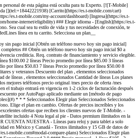
n personal de esta página está oculta para tu Experto. [![T-Mobile]
da [](tel:+18442221938) [Carrito](https://es.t-mobile.com/cart)
ps://es.t-mobile.com/my-account/dashboard) [Ingresa](https://es.t-
e-internet/eligibility) ### Elegir idioma - [English](https://es.t-
no. Sea cual sea tu estilo de vida y tus necesidades de conexión, te
edLines línea en tu carrito. Selecciona un plan__
go inicial [Obtén un teléfono nuevo hoy sin pago inicial]
s completos ## Obtén un teléfono nuevo hoy sin pago inicial $0 a
encia crediticia. Req. contrato de financiamiento y servicio elegible.
línea $100.00 2 líneas Precio promedio por línea $85.00 3 líneas
dio por línea $50.83 7 líneas Precio promedio por línea $50.00 8
itares y veteranos Descuento del plan , elementos seleccionados
onexión de dispositivo de hasta $35 por línea Descuento por AutoPago aplicado mediante un [método de pago elegible](#) 15% de descuentos en Beneficios en el trabajo entrará en vigencia en 1-2 ciclos de verificación después de la [verificación de empleo](#) * * * Seleccionados Elegir plan Seleccionados Seleccionados Elegir plan Obtén de descuento en este teléfono con intercambio en el plan Experience Beyond 2.0 Podrías obtener de descuento en este teléfono. Elige el plan en cambio. Ofertas de precios increíbles y los mejores teléfonos Nuestro mejor plan con los mejores beneficios en servicio móvil. Opción de actualizar tu teléfono cada año con las mismas excelentes ofertas que reciben los clientes nuevos de T-Mobile. - Precio garantizado por 5 años 5 Nota legal al pie - Actualiza por anticipado con las mismas excelentes ofertas que los clientes nuevos - T-Satellite incluido 4 Nota legal al pie - Datos premium ilimitados en la Mejor Red Móvil 1 Nota legal al pie - Netflix™ Standard con anuncios POR CUENTA NUESTRA. - Apple TV por solo $3/mes - Hulu POR CUENTA NUESTRA - Líneas para reloj y para tablet a solo $5/mes 3 Nota legal al pie - Hotspot móvil ilimitado incluido 6 Nota legal al pie - Mensajes de texto ilimitados y 30 GB de datos de alta velocidad en México y Canadá - Textos ilimitados y 15 GB de datos de alta velocidad en más de 215 países y destinos - Streaming de video UHD hasta 4K 2 Nota legal al pie [Compara todos los beneficios](https://es.t-mobile.com#modal-compare-plans) Seleccionados Elegir plan Seleccionados Seleccionados Elegir plan * * * Ahorros anuales - $1,056.00 * * * ## Datos y cargos de banda ancha Divulgación para consumidores Plan de T-Mobile ### Experience Beyond 2.0 #### Precio mensual - 1 línea $105 - 2 líneas $180 - 3 líneas $230 - 4 líneas $280 - 5 líneas $330 ##### Más precios por línea - 6-8 líneas $50 por línea - 9-12 líneas $55 por línea El precio mensual no es un precio base inicial y no requiere un contrato anual. No incluye AutoPago ni otros descuentos. #### Cargos adicionales y términos ##### Cargos mensuales del proveedor - Programas reguladores / cargo de recuperación $4.49 por línea - [Recargos federales y locales](https://es.t-mobile.com/brand/federal-local-surcharges) (establecidos periódicamente por el gobierno y varían según el lugar) Por lo general $0.36-4.79/lìnea ##### Cargos únicos - Cargo por conexión del dispositivo $35/línea ##### Cargo por cancelación anticipada $0 ##### Cargos gubernamentales Varía según la ubicación #### Descuentos y paquetes Puede haber [descuentos](https://es.t-mobile.com/offers/cell-phone-plan-deals) adicionales en la facturación. #### Velocidades que incluye el plan - Velocidad de descarga típica 144-561 Mbps (5G) - Velocidad de carga típica 6-34 Mbps (5G) - Latencia típica 15-27 ms ##### Datos incluidos con el precio mensual 250 GB - Cargos por uso adicional de datos $0 [Política de gestión de red](https://es.t-mobile.com/responsibility/consumer-info/policies/internet-service) [Aviso de Privacidad](https://es.t-mobile.com/privacy-center/privacy-notices/t-mobile-privacy-notice) #### Asistencia al cliente [Contáctanos](https://es.t-mobile.com/contact-us) Desde tu teléfono de T-Mobile: 611 Llama al: [1-800-937-8997](tel:18009378997) Se te cobrará un cargo mensual en concepto de Programas Reguladores (“RPF”) y Recuperación de los Costos de Compañía de Telecomunicaciones ("TRF") (no es un impuesto o cargo cobrado por el gobierno) por un total de $4.49 para líneas de voz y $2.10 para líneas de Internet Móvil ("MI'") (sujeto a cambio sin aviso; más impuestos). Del cargo total de $4.49 para Líneas de Voz, $0.50 es aplicado al RPF y $3.99 es aplicado al TRF. Para líneas MI, $0.12 es aplicado al RPF y $1.98 es aplicado al TRF. Estos cargos ayudan a recuperar los costos en los que T-Mobile incurre para brindar el servicio y es posible que no se apliquen a ciertos dispositivos/servicios de datos. Conoce más sobre los términos utilizados en esta etiqueta