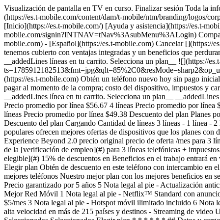
Visualización de pantalla en TV en curso. Finalizar sesión Toda la inf
(https://es.t-mobile.com/content/dam/t-mobile/ntm/branding/logos/corpo
[Inicio](https://es.t-mobile.com/) [Ayuda y asistencia](https://es.t
mobile.com/signin?INTNAV=tNav%3AsubMenu%3ALogin) Comparte la panta
mobile.com) - [Español](https://es.t-mobile.com) Cancelar [](https://e
tenemos cubierto con ventajas integradas y un beneficios que perduran
__addedLines líneas en tu carrito. Selecciona un plan__ ![](https:/
ts=1785912182513&fmt=jpg&qlt=85%2C0&resMode=sharp2&op_usm=1.7
(https://es.t-mobile.com) Obtén un teléfono nuevo hoy sin pago inici
pagar al momento de la compra; costo del dispositivo, impuestos y car
__addedLines línea en tu carrito. Selecciona un plan__ __addedLines l
Precio promedio por línea $56.67 4 líneas Precio promedio por línea 
líneas Precio promedio por línea $49.38 Descuento del plan
Planes po
Descuento del plan Cargando Cantidad de líneas
3 líneas - 1 línea - 2 líneas - 3 líneas - 4 líneas - 5 líneas - 6 líneas - 7 líneas - 8 líneas Cantidad de líneas , elementos seleccionados Cantidad de líneas Los planes populares ofrecen mejores ofertas de dispositivos que los planes con descuento. - ### Experience Beyond 2.0 Ofertas de precios increíbles y los mejores teléfonos precio original /mes precio de oferta /mes Experience Beyond 2.0 precio original precio de oferta /mes para 3 líneas telefónicas + impuestos y cargos 15% de descuentos en Beneficios en el trabajo entrará en vigencia en 1-2 ciclos de facturación después de la [verificación de empleo](#) para 3 líneas telefónicas + impuestos y cargos \+ cargo por conexión de dispositivo de hasta $35 por línea Descuento por AutoPago aplicado mediante un [método de pago elegible](#) 15% de descuentos en Beneficios en el trabajo entrará en vigencia en 1-2 ciclos de verificación después de la [verificación de empleo](#) * * * Seleccionados Elegir plan Seleccionados Seleccionados Elegir plan Obtén de descuento en este teléfono con intercambio en el plan Experience Beyond 2.0 Podrías obtener de descuento en este teléfono. Elige el plan en cambio. Ofertas de precios increí