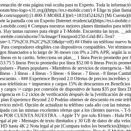
ormación de esta página está oculta para tu Experto. Toda la informació
rate/tmo-logo-v31.svg)](https://es.t-mobile.com/) # Elige tu plan llama
-mobile.com/support) [1-800-T-MOBILE](tel:+18334524262) [Mi Cuenta](htt
lla con un Experto [Internet residencial](https://es.t-mobile.com/hom
s.t-mobile.com) # Compara nuestros mejores planes ilimitados para teléfo
. Hay tantas razones para elegir a T-Mobile. Encuentra las tuyas. __add
/es.t-mobile.com/sdscene7/is/image/Tmusprod/250-Grid-BG-Test?
5%2C0.3%2C2%2C0&dpr=off) ## Obtén un teléfono nuevo hoy sin pa
al Para compradores elegibles con dispositivos compatibles. Ver término
gos financiados a lo largo de 36 meses con 0% a 24% APR, según la solv
íneas en tu carrito. Selecciona un plan__ 1 línea Precio promedio por 
$53.75 5 líneas Precio promedio por línea $52.00 6 líneas Precio prome
pulares - Planes populares - Miembros de servicios de emergencia - Mil
bles y los mejores teléfonos Nuestro mejor plan con los mejores beneficios en servicio móvil. Opción de actualizar tu teléfono cada año con las mismas excelentes ofertas que reciben los clientes nuevos de T-Mobile. - Precio garantizado por 5 años 5 Nota legal al pie - Actualización anticipada con las mismas excelentes ofertas que a los clientes nuevos. - T-Satellite incluido 4 Nota legal al pie - Datos premium ilimitados en la Mejor Red Móvil 1 Nota legal al pie - Netflix™ Standard con anuncios POR CUENTA NUESTRA. - Apple TV por solo $3/mes - Hulu POR CUENTA NUESTRA - Líneas para reloj y para tablet a solo $5/mes 3 Nota legal al pie - Hotspot móvil ilimitado incluido 6 Nota legal al pie - Mensajes de texto ilimitados y 30 GB de datos de alta velocidad en México y Canadá - Textos ilimitados y 15 GB de datos de alta velocidad en más de 215 países y destinos - Streaming de video UHD hasta 4K 2 Nota legal al pie [Compara todos los beneficios](https://es.t-mobile.com#modal-compare-plans) Seleccionados Elegir plan Seleccionados Seleccionados Elegir plan * * * * * * ## Datos y cargos de banda ancha Divulgación para consumidores Plan de T-Mobile ### Experience Beyond 2.0 #### Precio mensual - 1 línea $105 - 2 líneas $180 - 3 líneas $230 - 4 líneas $280 - 5 líneas $330 ##### Más precios por línea - 6-8 líneas $50 por línea - 9-12 líneas $55 por línea El precio mensual no es un precio base inicial y no requiere un contrato anual. No incluye AutoPago ni otros descuentos. #### Cargos adicionales y términos ##### Cargos mensuales del proveedor - Programas reguladores / cargo de recuperación $4.49 por línea - [Recargos federales y locales](https://es.t-mobile.com/brand/federal-local-surcharges) (establecidos periódicamente por el gobierno y varían según el lugar) Por lo general $0.36-4.79/lìnea ##### Cargos únicos - Cargo por conexión del dispositivo $35/línea ##### Cargo por cancelación anticipada $0 ##### Cargos gubernamentales Varía según la ubicación #### Descuentos y paquetes Puede haber [descuentos](https://es.t-mobile.com/offers/cell-phone-plan-deals) adicionales en la facturación. #### Velocidades que incluye el plan - Velocidad de descarga típica 144-561 Mbps (5G) - Velocidad de carga típica 6-34 Mbps (5G) - Latencia típica 15-27 ms ##### Datos incluidos con el precio mensual 250 GB - Cargos por uso adicional de datos $0 [Política de gestión de red](https://es.t-mobile.com/responsibility/consumer-info/policies/internet-service) [Aviso de Privacidad](https://es.t-mobile.com/privacy-center/privacy-notices/t-mobile-privacy-notice) #### Asistencia al cliente [Contáctanos](https://es.t-mobile.com/contact-us) Desde tu teléfono de T-Mobile: 611 Llama al: [1-800-937-8997](tel:18009378997) Se te cobrará un cargo mensual en concepto de Programas Reguladores (“RPF”) y Recuperación de los Costos de Compañía de Telecomunicaciones ("TRF") (no es un impuesto o cargo cobrado por el gobierno) por un total de $4.49 para líneas de voz y $2.10 para líneas de Internet Móvil ("MI'") (sujeto a cambio sin aviso; más impuestos). Del cargo total de $4.49 para Líneas de Voz, $0.50 es aplicado al RPF y $3.99 es aplicado al TRF. Para líneas MI, $0.12 es aplicado al RPF y $1.98 es aplicado al TRF. Estos cargos ayudan a recuperar los costos en los que T-Mobile incurre para brindar el servicio y es posible que no se apliquen a ciertos dispositivos/servicios de datos. Conoce más sobre los términos utilizados en esta etiqueta en el Centro de Recursos para Consumidores de la Comisión Federal de Comunicaciones. [fcc.gov/consumers](https://www.fcc.gov/consumers) Identificador único del plan: M0006945950PPI0000000000562 - ### Experience Beyond 2.0 Obtén una 3.ª línea GRATIS Ofertas de precios increíbles y los mejores teléfonos precio original $230 /mes precio de oferta $170/mes Obtén una 3.ª línea GRATIS Experience Beyond 2.0 precio original $230 precio de oferta /mes para 3 líneas telefónicas + impuestos y cargos 15% de descuentos en Beneficios en el trabajo entrará en vigencia en 1-2 ciclos de facturación después de la [verificación de empleo](#) para 3 líneas telefónicas + impuestos y cargos \+ cargo por c