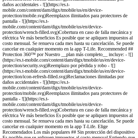
](https://es.t-mobile.com/content/dam/digx/tmobile/us/en/device-protection/wrench-filled.svg)Cobertura en caso de falla mecánica y eléctrica Ve más beneficios Es posible que se apliquen impuestos al costo mensual. Se renueva cada mes hasta su cancelación. Se puede cancelar en cualquier momento en la app T-Life. Elige Recomendados Los más populares ## Sin protección del dispositivo Es posible que se apliquen impuestos al costo mensual Entiendo que podría ser responsable de pagar el precio normal de las reparaciones o el reemplazo incluso si el dispositivo se pierde o me lo roban. ## Sin protección del dispositivo por Entiendo que podría ser responsable de pagar el precio normal de las reparaciones o el reemplazo incluso si el dispositivo se pierde o me lo roban. Es posible que se apliquen impuestos al costo mensual. Se renueva cada mes hasta su cancelación. Puedes cancelar en cualquier momento en la app T-Life. ## Sin protección del dispositivo por Entiendo que podría ser responsable de pagar el precio normal de las reparaciones o el reemplazo incluso si el dispositivo se pierde o me lo roban. Es posible que se apliquen impuestos al costo mensual. Se renueva cada mes hasta su cancelación. Puedes cancelar en cualquier momento en la app T-Life. Rechazar Recomendados Los más populares ## Plan de protección de dispositivo con contrato de servicio Es posible que se apliquen impuestos al costo mensual. Se renueva cada mes hasta su cancelación. Se puede cancelar en cualquier momento en la app T-Life. Cobertura limitada. Nuestro __plan con contrato de servicio__ incluye: - ![](https://es.t-mobile.com/content/dam/digx/tmobile/us/en/device-protection/wrench-filled.svg)Cobertura en caso de falla mecánica y eléctrica - ![](https://es.t-mobile.com/content/dam/digx/tmobile/us/en/device-protection/mobile.svg)Reemplazos ilimitados para protectores de pantalla Y también obtienes: - ![](https://es.t-mobile.com/content/dam/digx/tmobile/us/en/device-protection/checkmark.svg)McAfee® Security para T-Mobile con protección contra robo de identidad Ve más beneficios ## Plan de protección de dispositivo con contrato de servicio por Cobertura limitada. Nuestro __plan con contrato de servicio__ incluye: - ![](https://es.t-mobile.com/content/dam/digx/tmobile/us/en/device-protection/wrench-filled.svg)Cobertura en caso de falla mecánica y eléctrica - ![](https://es.t-mobile.com/content/dam/digx/tmobile/us/en/device-protection/mobile.svg)Reemplazos ilimitados para protectores de pantalla Y también obtienes: - ![](https://es.t-mobile.com/content/dam/digx/tmobile/us/en/device-protection/checkmark.svg)McAfee® Security para T-Mobile con protección contra robo de identidad Ve más beneficios Es posible que se apliquen impuestos al costo mensual. Se renueva cada mes hasta su cancelación. Se puede cancelar en cualquier momento en la app T-Life. ## Plan de protección de dispositivo con contrato de servicio por Cobertura limitada. Nuestro __plan con contrato de servicio__ incluye: - ![](https://es.t-mobile.com/content/dam/digx/tmobile/us/en/device-protection/wrench-filled.svg)Cobertura en caso de falla mecánica y eléctrica - ![](https://es.t-mobile.com/content/dam/digx/tmobile/us/en/device-protection/mobile.svg)Reemplazos ilimitados para protectores de pantalla Y también obtienes: - ![](https://es.t-mobile.com/content/dam/digx/tmobile/us/en/device-protection/checkmark.svg)McAfee® Security para T-Mobile con protección contra robo de identidad Ve más beneficios Es posible que se apliquen impuestos al costo mensual. Se renueva cada mes hasta su cancelación. Se puede cancelar en cualquier momento en la app T-Life. Elige Recomendados Los más populares ## Protection 360™️ Es posible que se apliquen impuestos al costo mensual. Se renueva cada mes hasta su cancelación. Se puede cancelar en cualquier momento en la app T-Life. Nuestro __plan más completo__ incluye: - ![](https://es.t-mobile.com/content/dam/digx/tmobile/us/en/device-protection/security.svg)Reemplazo por pérdida y robo - ![](https://es.t-mobile.com/content/dam/digx/tmobile/us/en/device-protection/icon-refresh-filled.svg)Reclamaciones ilimitadas por daños accidentales - ![](https://es.t-mobile.com/content/dam/digx/tmobile/us/en/device-protection/mobile-check.svg)$0 en reparaciones por pantallas frontales rotas - ![](https://es.t-mobile.com/content/dam/digx/tmobile/us/en/device-protection/mobile.svg)Reemplazos ilimitados para protectores de pantalla - ![](https://es.t-mobile.com/content/dam/digx/tmobile/us/en/device-protection/wrench-filled.svg)Cobertura en caso de falla mecánica y eléctrica Ve más beneficios ## Protection 360™️ por Nuestro __plan más completo__ incluye: - ![](https://es.t-mobile.com/content/dam/digx/tmobile/us/en/device-protection/security.svg)Reemplazo por pérdida y robo - ![](https://es.t-mobile.com/content/dam/digx/tmobile/us/en/device-protection/icon-refresh-filled.svg)Reclamaciones ilimitadas por daños accidentales - ![](https://es.t-mobile.com/content/dam/digx/tmobile/us/en/device-protection/mobile-check.svg)$0 en reparaciones por pantallas frontales rotas - ![](https://es.t-mobile.com/content/dam/digx/tmobile/us/en/device-protection/mobile.svg)Reemplazos ilimitados para protectores de pantalla - ![](https://es.t-mobile.com/content/dam/digx/tmobile/us/en/device-protection/wrench-filled.svg)Cobertura en caso de falla mecánica y eléctrica Ve más beneficios Es posible que se apliquen impuestos al costo mensual. Se renueva cada mes hasta su cancelación. Se puede cancelar en cualquier momento en la app T-Life. Most popular ## Protection 360™️ por Nuestro __plan más completo__ incluye: - ![](https://es.t-mobile.com/content/dam/digx/tmobile/us/en/device-protection/security.svg)Reemplazo por pérdida y robo - ![](https://es.t-mobile.com/content/dam/digx/tmobile/us/en/device-protection/icon-refresh-filled.svg)Reclamaciones ilimitadas por daños accidentales - ![](https://es.t-mobile.com/content/dam/digx/tmobile/us/en/device-protection/mobile-check.svg)$0 en reparaciones por pantallas frontales rotas - ![](https://es.t-mobile.com/content/dam/digx/tmobile/us/en/device-protection/mobile.svg)Reemplazos ilimitados para protectores de pantalla - ![](https://es.t-mobile.com/content/dam/digx/tmobile/us/en/device-protection/wrench-filled.svg)Cobertura en caso de falla mecánica y eléctrica Ve más beneficios Es posible que se apliquen impuestos al costo mensual. Se renueva cada mes hasta su cancelación. Se puede cancelar en cualquier momento en la app T-Life. Elige Recomendados Los más populares ## Protección básica para dispositivos Es posible que se apliquen impuestos al costo mensual. Se renueva cada mes hasta su cancelación. Se puede cancelar en cualquier momento en la app T-Life. Solo lo indispensable. Nuestro __plan básico__ incluye: - ![](https://es.t-mobile.com/content/dam/digx/tmobile/us/en/device-protection/security.svg)Reemplazo por pérdida, robo o daño accidental - ![](https://es.t-mobile.com/content/dam/digx/tmobile/us/en/device-protection/mobile-check.svg)Reparaciones de pantallas rotas - ![](https://es.t-mobile.com/content/dam/digx/tmobile/us/en/device-protection/wrench-filled.svg)Cobertura en caso de falla mecánica y eléctrica Ve más beneficios ## Protección básica para dispositivos por Solo lo indispensable. Nuestro __plan básico__ incluye: - ![](https://es.t-mobile.com/content/dam/digx/tmobile/us/en/device-protection/security.svg)Reemplazo por pérdida, robo o daño accidental - ![](https://es.t-mobile.com/content/dam/digx/tmobile/us/en/device-protection/mobile-check.svg)Reparaciones de pantallas rotas - ![](https://es.t-mobile.com/content/dam/digx/tmobile/us/en/device-protection/wrench-filled.svg)Cobertura en caso de falla mecánica y eléctrica Ve más beneficios Es posible que se apliquen impuestos al costo mensual. Se renueva cada mes hasta su cancelación. Se puede cancelar en cualquier momento en la app T-Life. ## Protección básica para dispositivos por Solo lo indispensable. Nuestro __plan básico__ incluye: - ![](https://es.t-mobile.com/content/dam/digx/tmobile/us/en/device-protection/security.svg)Reemplazo por pérdida, robo o daño accidental - ![](https://es.t-mobile.com/content/dam/digx/tmobile/us/en/device-protection/mobile-check.svg)Reparaciones de pantallas rotas - ![](https://es.t-mobile.com/content/dam/digx/tmobile/us/en/device-protection/wrench-filled.svg)Cobertura en caso de falla mecánica y eléctrica Ve más beneficios Es posible que se apliquen impuestos al costo mensual. Se renueva cada mes hasta su cancelación. Se puede cancelar en cualquier momento en la app T-Life. Elige Recomendados Los más populares ## Protection 360™️ Es posible que se apliquen impuestos al costo mensual. Se renueva cada mes hasta su cancelación. Se puede cancelar en cualquier momento en la app T-Life. Nuestro __plan más completo__ incluye: - ![](https://es.t-mobile.com/content/dam/digx/tmobile/us/en/device-protection/security.svg)Reemplazo por pérdida y robo - ![](https://es.t-mobile.com/content/dam/digx/tmobile/us/en/device-protection/icon-refresh-filled.svg)Reclamaciones ilimitadas por daños accidentales - ![](https://es.t-mobile.com/content/dam/digx/tmobile/us/en/device-protection/mobile-check.svg)$0 en reparaciones por pantallas frontales rotas - ![](https://es.t-mobile.com/content/dam/digx/tmobile/us/en/device-protection/mobile.svg)Reemplazos ilimitados para protectores de pantalla - ![](https://es.t-mobile.com/content/dam/digx/tmobile/us/en/device-protection/wrench-filled.svg)Cobertura en caso de falla mecánica y eléctrica Ve más beneficios ## Protection 360™️ por Nuestro __plan más completo__ incluye: - ![](https://es.t-mobile.com/content/dam/digx/tmobile/us/en/device-protection/security.svg)Reemplazo por pérdida y robo - ![](https://es.t-mobile.com/content/dam/digx/tmobile/us/en/device-protection/icon-refresh-filled.svg)Reclamaciones ilimitadas por daños accidentales - ![](https://es.t-mobile.com/content/d