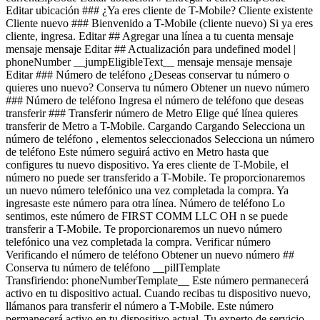
Selecciona un número de teléfono , elementos seleccionados Selecciona un número de teléfono Este número seguirá activo en Metro hasta que configures tu nuevo dispositivo. Ya eres cliente de T-Mobile, el número no puede ser transferido a T-Mobile. Te proporcionaremos un nuevo número telefónico una vez completada la compra. Ya ingresaste este número para otra línea. Número de teléfono Lo sentimos, este número de FIRST COMM LLC OH n se puede transferir a T-Mobile. Te proporcionaremos un nuevo número telefónico una vez completada la compra. Verificar número Verificando el número de teléfono Obtener un nuevo número ## Conserva tu número de teléfono __pillTemplate Transfiriendo: phoneNumberTemplate__ Este número permanecerá activo en tu dispositivo actual. Cuando recibas tu dispositivo nuevo, llámanos para transferir el número a T-Mobile. Este número permanecerá activo en tu dispositivo actual. Tu experto de servicio móvil te ayudará a transferir tu número a T-Mobile. ### Número de teléfono __pillTemplate__ __Este número es elegible: phoneNumberTemplate__ Este número permanecerá activo en tu proveedor actual hasta que configures tu nuevo dispositivo. ### Obtener un número nuevo Editar ### Dispositivo de intercambio elegible Tu dispositivo de intercambio marketingName firstName phoneNumber __Estado del dispositivo__ selectedDeviceCondition Crédito único por intercambio estimado: $oneTimeCredit Estado: deviceCondition ## Saldo pendiente del intercambio: $__installmentBalance__ Esta cantidad se debe pagar antes de completar tu pedido. La cantidad restante se agregará a tu carrito. ### Intercambiar dispositivo Intercambia tu dispositivo y ahorra, según su estado y modelo. ¿Tienes un dispositivo dañado? Es posible que seas elegible para una promoción. Obtén un estimado de intercambio Omitir intercambio ### Omitir intercambio Al no entregar tu dispositivo usado, tu pago mensual por el dispositivo ahora es price Agrega un intercambio y llévate este dispositivo por solo discountPrice # ¿Deseas realizar un intercambio? currentDevice firstName msisdn Obtén un estimado de intercambio Omitir intercambio Editar ## Dispositivo de intercambio elegible Tu dispositivo de intercambio marketingName firstName phoneNumber __Estado del dispositivo__ selectedDeviceCondition Crédito único por intercambio estimado: $oneTimeCredit __Crédito único por intercambio estimado: $oneTimeCredit__ En deviceCondition estado ## Saldo pendiente del intercambio: $__installmentBalance__ Esta cantidad se debe pagar antes de completar tu pedido. La cantidad restante se agregará a tu carrito. ## Se omitió el intercambio ## Elige un dispositivo de intercambio Elige un dispositivo de intercambio Omitir intercambio Editar Confirma tu dispositivo de intercambio Tu dispositivo de intercambio marketingName firstName phoneNumber Para continuar, necesitamos más información para verificar tu intercambio. Llama al 1-800-T-MOBILE o marca 611 en tu teléfono T-Mobile. Verificar condiciones de intercambio Omitir intercambio Editar ### Promoción __Aplicado__ promoName __Ahorros promocionales recurrentes: totalPromotionalValue__ Crédito de recurringCreditAmount más de paymentTerms meses Si se cancela antes de los paymentTerms créditos, los créditos se suspenderán y es posible que deba pagarse el saldo del acuerdo de financiamiento requerido; Contáctanos. Solo para clientes elegibles, más impuestos. Ver detalles de la promoción [](https://es.t-mobile.com) __Protección para dispositivos__ Agrega protección sin preocupaciones a tu nuevo dispositivo. Mostrar protección del dispositivo para Virginia Al 75 % de las personas se les ha roto, perdido o les han robado el teléfono. Assurant, 2026 protectionTitle protectionDescription Mostrar protección del dispositivo para Virginia protectionStatText Assurant, 2026 cargando plan cargando plan Recomendados Los más populares ## Protección básica para dispositivos Es posible que se apliquen impuestos al costo mensual. Se renueva cada mes hasta su cancelación. Se puede cancelar en cualquier momento en la app T-Life. Solo lo indispensable. Nuestro __plan básico__ incluye: - ![](https://es.t-mobile.com/content/dam/digx/tmobile/us/en/device-protection/security.svg)Reemplazo por pérdida, robo o daño accidental - ![](https://es.t-mobile.com/content/dam/digx/tmobile/us/en/device-protection/mobile.svg)Reparaciones de pantallas rotas - ![](https://es.t-mobile.com/content/dam/digx/tmobile/us/en/device-protection/wrench-filled.svg)Cobertura en caso de falla mecánica y eléctrica Ve más beneficios ## Protección básica para dispositivos por Solo lo indispensable. Nuestro __plan básico__ incluye: - ![](https://es.t-mobile.com/content/dam/digx/tmobile/us/en/device-protection/security.svg)Reemplazo por pérdida, robo o daño accidental - ![](https://es.t-mobile.com/content/dam/digx/tmobile/us/en/device-protection/mobile.svg)Reparaciones de pantallas rotas - ![](https://es.t-mobile.com/content/dam/digx/tmobile/us/en/device-protection/wrench-filled.svg)Cobertura en caso de falla mecánica y eléctrica Ve más beneficios Es posible que se apliquen impuestos al costo mensual. Se renueva cada mes hasta su cancelación. Se puede cancelar en cualquier momento en la app T-Life. ## Protección básica para dispositivos por Solo lo indispensable. Nuestro __plan básico__ incluye: - ![](https://es.t-mobile.com/content/dam/digx/tmobile/us/en/device-protection/security.svg)Reemplazo por pérdida, robo o daño accidental - ![](https://es.t-mobile.com/content/dam/digx/tmobile/us/en/device-protection/mobile.svg)Reparaciones de pantallas rotas - ![](https://es.t-mobile.com/content/dam/digx/tmobile/us/en/device-protection/wrench-filled.svg)Cobertura en caso de falla mecánica y eléctrica Ve más beneficios Es posible que se apliquen impuestos al costo mensual. Se renueva cada mes hasta su cancelación. Se puede cancelar en cualquier momento en la app T-Life. Elige Recomendados Los más populares ## Protección de dispositivo con seguro ​​​​​​​A partir del 1 de abril, algunos planes tendrán cargos más bajos y un cambio de precio de $1. Más información en [mytmoclaim.com/update](http://mytmoclaim.com/update "http://mytmoclaim.com/update"). Es posible que se apliquen impuestos al costo mensual. Se renueva cada mes hasta su cancelación. Se puede cancelar en cualquier momento en la app T-Life. Solo lo indispensable. Nuestro __plan básico__ incluye: - ![](https://es.t-mobile.com/content/dam/digx/tmobile/us/en/device-protection/security.svg)Reemplazo por pérdida y robo - ![](https://es.t-mobile.com/content/dam/digx/tmobile/us/en/device-protection/icon-refresh-filled.svg)Reclamaciones ilimitadas por daños accidentales - ![](https://es.t-mobile.com/content/dam/digx/tmobile/us/en/device-protection/mobile-check.svg)$0 en reparaciones por pantallas frontales rotas Ve más beneficios ## Protección de dispositivo con seguro por Solo lo indispensable. Nuestro __plan básico__ incluye: - ![](https://es.t-mobile.com/content/dam/digx/tmobile/us/en/device-protection/security.svg)Reemplazo por pérdida y robo - ![](https://es.t-mobile.com/content/dam/digx/tmobile/us/en/device-protection/icon-refresh-filled.svg)Reclamaciones ilimitadas por daños accidentales - ![](https://es.t-mobile.com/content/dam/digx/tmobile/us/en/device-protection/mobile-check.svg)$0 en reparaciones por pantallas frontales rotas Ve más beneficios ​​​​​​​A partir del 1 de abril, algunos planes tendrán cargos más bajos y un cambio de precio de $1. Más información en [mytmoclaim.com/update](http://mytmoclaim.com/update "http://mytmoclaim.com/update"). Es posible que se apliquen impuestos al costo mensual. Se renueva cada mes hasta su cancelación. Se puede cancelar en cualquier momento en la app T-Life. ## Protección de dispositivo con seguro por Solo lo indispensable. Nuestro __plan básico__ incluye: - ![](https://es.t-mobile.com/content/dam/digx/tmobile/us/en/device-protection/security.svg)Reemplazo por pérdida y robo - ![](https://es.t-mobile.com/content/dam/digx/tmobile/us/en/device-protection/icon-refresh-filled.svg)Reclamaciones ilimitadas por daños accidentales - ![](https://es.t-mobile.com/content/dam/digx/tmobile/us/en/device-protection/mobile-check.svg)$0 en reparaciones por pantallas frontales rotas Ve más beneficios ​​​​​​​A partir del 1 de abril, algunos planes tendrán cargos más bajos y un cambio de precio de $1. Más información en [mytmoclaim.com/update](http://mytmoclaim.com/update "http://mytmoclaim.com/update"). Es posible que se apliquen impuestos al costo mensual. Se renueva cada mes hasta su cancelación. Se puede cancelar en cualquier momento en la app T-Life. Elige Recomendados Los más populares ## Protection 360™️ Es posible que se apliquen impuestos al costo mensual. Se renueva cada mes hasta su cancelación. Se puede cancelar en cualquier momento en la app T-Life. Nuestro __plan más completo__ incluye: - ![](https://es.t-mobile.com/content/dam/digx/tmobile/us/en/device-protection/security.svg)Reemplazo por pérdida y robo - ![](https://es.t-mobile.com/content/dam/digx/tmobile/us/en/device-protection/icon-refresh-filled.svg)Reclamaciones ilimitadas por daños accidentales, incluidas pantallas dañadas - ![](https://es.t-mobile.com/content/dam/digx/tmobile/us/en/device-protection/mobile.svg)Reemplazos ilimitados para protectores de pantalla - ![](https://es.t-mobile.com/content/dam/digx/tmobile/us/en/device-protection/wrench-filled.svg)Cobertura en caso de falla mecánica y eléctrica Ve más beneficios ## Protection 360™️ por Nuestro __plan más completo__ incluye: - ![](https://es.t-mobile.com/content/dam/digx/tmobile/us/en/device-protection/security.svg)Reemplazo por pérdida y robo - ![](https://es.t-mobile.com/content/dam/digx/tmobile/us/en/device-protection/icon-refresh-filled.svg)Reclamaciones ilimitadas por daños accidentales, incluidas pantallas dañadas - ![](https://es.t-mobile.