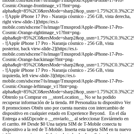
mobile.com/sdscene7/is/image/Tmusprod/Apple-iPhone-17-Pro-
Cosmic-Orange-frontimage_v1?fmt=png-
alpha&qlt=85%2C0&resMode=sharp2&op_usm=1.75%2C0.3%2C2
- ![Apple iPhone 17 Pro - Naranja cósmico - 256 GB, vista derecha,
right view-slide-1](https://es.t-
mobile.com/sdscene7/is/image/Tmusprod/Apple-iPhone-17-Pro-
Cosmic-Orange-rightimage_v1?fmt=png-
alpha&qlt=85%2C0&resMode=sharp2&op_usm=1.75%2C0.3%2C2
- ![Apple iPhone 17 Pro - Naranja cósmico - 256 GB, vista
posterior, back view-slide-2](https://es.t-
mobile.com/sdscene7/is/image/Tmusprod/Apple-iPhone-17-Pro-
Cosmic-Orange-backimage?fmt=png-
alpha&qlt=85%2C0&resMode=sharp2&op_usm=1.75%2C0.3%2C2
- ![Apple iPhone 17 Pro - Naranja cósmico - 256 GB, vista
izquierda, left view-slide-3](https://es.t-
mobile.com/sdscene7/is/image/Tmusprod/Apple-iPhone-17-Pro-
Cosmic-Orange-leftimage_v1?fmt=png-
alpha&qlt=85%2C0&resMode=sharp2&op_usm=1.75%2C0.3%2C2
Obtenlo ya Comprar en __storeLocation__ No se ha podido recuperar información de la tienda. ## ​​​​​​​Personaliza tu dispositivo Ver 8 promociones Obtén uno por cuenta nuestra con intercambio de dispositivo en cualquier estado en Experience Beyond. En el día Entrega a sddZipcode o __enviarlo__ al seleccionar Enviármelo en el carrito. ## Desde $0 Una tarjeta SIM de T-Mobile conecta tu dispositivo a la red de T-Mobile. Inserta esta tarjeta SIM en tu nuevo teléfono y comienza a disfrutar de todos los beneficios de nuestros planes ilimitados. ¿Ya tienes un teléfono que te gusta? Usa esta tarjeta SIM en tu dispositivo compatible desbloqueado para acceder a la red de T-Mobile. ¿No estás seguro si tu teléfono es compatible? ## Compra Tarjetas SIM desde solo $0 hoy. La tarjeta SIM almacena la información de tu cuenta y conecta tu dispositivo a la red de T-Mobile. Es posible que tu teléfono tenga dos opciones para tarjetas SIM: una eSIM digital o una tarjeta SIM física. Selecciona una de las siguientes opciones para continuar con el proceso para traer tu propio dispositivo. Para seleccionar una eSIM digital, ingresa tu número de IMEI a continuación para comprobar la compatibilidad de tu dispositivo. ## Desde $0 La tarjeta SIM almacena la información de tu cuenta y conecta tu dispositivo a la red de T-Mobile. ## Compra Tarjetas SIM desde solo $0 hoy. La tarjeta SIM almacena la información de tu cuenta y conecta tu dispositivo a la red de T-Mobile. # Tu deviceMarketingName necesita una tarjeta SIM física Después de pagar, recibirás una tarjeta SIM gratis para conectar tu dispositivo. [Prueba con otro dispositivo](https://es.t-mobile.com/commerce/bring-your-own-phone) Comunícate con tu proveedor actual para asegurarte de que tu dispositivo esté desbloqueado. Verificar estado de desbloqueo del dispositivo Detalles de compatibilidad - Tu dispositivo es compatible con la red de T-Mobile. Tu dispositivo es parcialmente compatible con la red de T-Mobile. - Tu dispositivo puede utilizarse en la red de T-Mobile. No podemos confirmar que este dispositivo esté desbloqueado. Comunícate con el proveedor de servicio móvil para obtener más información. - Tu teléfono utiliza una tarjeta SIM física para conectarse a redes móviles. ¡Buenas noticias, tu teléfono funciona con T-Satellite! Tu dispositivo no es compatible con el servicio satelital de T-Mobile. __Obtenlo ya__ Comprar en __storeLocation__ No se ha podido recuperar información de la tienda. __Recogerlo en una tienda__ Se muestran artículos en __storeLocation__ No se ha podido recuperar información de la tienda. o __enviarlo__ al seleccionar Enviármelo en el carrito. ## Opciones del dispositivo Cargando opciones de color, por favor espera Cargando - Cargando Cargando - Cargando Cargando - Cargando Cargando - Cargando Cargando ### Color Colores del dispositivo Lamentablemente, esta combinación está agotada en este momento. * * * ### Almacenamiento y pago Con promoción Con promoción de intercambio Pagar mensualmente Pagar el monto total Opciones de almacenamiento - Pago mensual Precio mensual original antes del descuento crédito/mes con descuento Recíbelo alrededor de las Agotado Próximamente Pedido pendiente Disponible para reservar $XX.XX $XX.XX/mes por XX meses A pagar hoy: $XX.XX Precio completo: $XX.XX + impuestos Opciones de almacenamiento - Pago total Precio mensual original antes del descuento + impuestos Recíbelo alrededor de las Agotado Próximamente Pedido pendiente Disponible para reservar $XX.XX + impuesto Opciones de almacenamiento - Pago total Precio mensual original antes del descuento + impuestos Recíbelo alrededor de las Agotado Próximamente Pedido pendiente Disponible para reservar $XX.XX + impuesto ### Color Colores del dispositivo Azul intenso Plata Naranja cósmico Lamentablemente, esta combinación está agotada en este momento. * * * ### Almacenamiento y pago Con promoción Con promoción de intercambio Con promoción de intercambio On Pagar mensualmente Pagar el monto total Opciones de almacenamiento - Pago mensual Precio mensual original antes del descuento crédito/mes con descuento Recíbelo alrededor de las Agotado Próximamente Pedido pendiente Disponible para reservar $XX.XX $XX.XX/mes por XX meses A pagar hoy: $XX.XX Precio completo: $XX.XX + impuestos 256GB Precio mensual original antes del descuento crédito/mes con descuento Recíbelo alrededor de las Agotado Próximamente Pedido pendiente Disponible para reservar Precio mensual original $45.84 antes del descuento $0.00/mes $0.00 crédito/mes con descuento por 24 meses A pagar hoy: __$0.00__ Precio sin descuento: $1,099.99 + impuesto Recíbelo alrededor de las Agotado Próximamente Pedido pendiente Disponible para reservar $XX.XX $XX.XX/mes por XX meses A pagar hoy: $XX.XX Precio completo: $XX.XX + impuestos 512GB Precio mensual original antes del descuento crédito/mes con descuento Recíbelo alrededor de las Agotado Próximamente Pedido pendiente Disponible para reservar Precio mensual original $54.17 antes del descuento $8.33/mes $8.33 crédito/mes con descuento por 24 meses A pagar hoy: __$0.00__ Precio sin descuento: $1,299.99 + impuesto Recíbelo alrededor de las Agotado Próximamente Pedido pendiente Disponible para reservar $XX.XX $XX.XX/mes por XX meses A pagar hoy: $XX.XX Precio completo: $XX.XX + impuestos 1TB Precio mensual original antes del descuento crédito/mes con descuento Recíbelo alrededor de las Agotado Próximamente Pedido pendiente Disponible para reservar Precio mensual original $62.50 antes del descuento $16.66/mes $16.66 crédito/mes con descuento por 24 meses A pagar hoy: __$0.00__ Precio sin descuento: $1,499.99 + impuesto Recíbelo alrededor de las Agotado Próximamente Pedido pendiente Disponible para reservar $XX.XX $XX.XX/mes por XX meses A pagar hoy: $XX.XX Precio completo: $XX.XX + impuestos Opciones de almacenamiento - Pago total Precio mensual original antes del descuento + impuestos Recíbelo alrededor de las Agotado Próximamente Pedido pendiente Disponible para reservar $XX.XX + impuesto 256GB Precio mensual original antes del descuento + impuestos Recíbelo alrededor de las Agotado Próximamente Pedido pendiente Disponible para reservar Ahorra ${{listPrice}} por tiempo limitado Precio mensual original {{ payInFullStrikeThroughValue }} antes del descuento $1,099.99 + impuestos Recíbelo alrededor de las Agotado Próximamente Pedido pendiente Disponible para reservar $XX.XX + impuesto 512GB Precio mensual original antes del descuento + impuestos Recíbelo alrededor de las Agotado Próximamente Pedido pendiente Disponible para reservar Ahorra ${{listPrice}} por tiempo limitado Precio mensual original {{ payInFullStrikeThroughValue }} antes del descuento $1,299.99 + impuestos Recíbelo alrededor de las Agotado Próximamente Pedido pendiente Disponible para reservar $XX.XX + impuesto 1TB Precio mensual original antes del descuento + impuestos Recíbelo alrededor de las Agotado Próximamente Pedido pendiente Disponible para reservar Ahorra ${{listPrice}} por tiempo limitado Precio mensual original {{ payInFullStrikeThroughValue }} antes del descuento $1,499.99 + impuestos Recíbelo alrededor de las Agotado Próximamente Pedido pendiente Disponible para reservar $XX.XX + impuesto Opciones de almacenamiento - Pago total Precio mensual original antes del descuento + impuestos Recíbelo alrededor de las Agotado Próximamente Pedido pendiente Disponible para reservar $XX.XX + impuesto A pagar hoy: __$0.00__ + impuestos y otros cargos Precio sin descuento: $1,099.99 + impuesto Si este dispositivo cumple los requisitos para la financiación Flex, tus condiciones de pago se actualizarán cuando lo agregues a tu carrito. Precios cuando elijas Experience Beyond plan Más cargo por conexión del dispositivo de hasta $35 Si eliges pagar mensualmente y cancelas el servicio móvil, deberás pagar el saldo restante del dispositivo. Para clientes elegibles. Tasa de interés anual de 0%. Se requiere servicio elegible. Ya tienes la cantidad máxima de líneas en tu carrito. [Ir al carrito](https://es.t-mobile.com/cart) Has alcanzado la cantidad máxima de líneas no telefónicas. [Ir al carrito](https://es.t-mobile.com/cart) Has alcanzado la cantidad máxima de líneas telefónicas. [Ir al carrito](https://es.t-mobile.com/cart) Cargando Cargando Cargando Cargando Cargando Cargando Cargando Cargando Cargando Cargando Cargando Cargando Cargando Cargando opciones de entrega, por favor espera Opciones de entrega y recogida Entrega el mismo día No disponible Recíbelo alrededor de las expectedDeliveryTime Costo de entrega real: $9.99 Costo de entrega con descuento: gratis Recoger en la tienda No disponible en currentZipCode No disponible Hoy en storeName Gratis Envío No disponible Fecha de envío estimada: shippingDate Gratis Opciones de entrega y recogida Entrega el mismo día No disponible Recíbelo alrededor de las expectedDeliveryTime Costo de entrega real: $9.99 Costo de entrega con descuento: gratis Entrega el mismo día No disponible Recíbelo alrededor de las expectedDeliveryTime Costo de entrega real: $9.99 Costo de entrega con descuento: gratis Recoger en la tienda No disponible en currentZipCode No disponible Hoy en storeName Gratis Recoger en la tienda No disponible en currentZipCode No disponible No disponible Hoy en storeName Gratis Envío No disponible Fecha de envío estimada: shippingDate Gratis Envío No disponible Fecha de envío estimada: Aug 5 - Aug 10 Gratis __Tu tienda:__ [storeLocation (storeDistance mi)](#) Encuentra una tienda cerca [Editar ubicación](#) No disponible en currentZipCode No disponible en 20146 # Entregar a currentZipCode Editar ubicación # Entregar a currentZipCode Editar ubicación ### ¿Ya eres cliente de T-Mobile? Cliente existente Cliente nuevo ### Bienvenido a T-Mobile (cliente