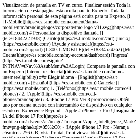
Visualización de pantalla en TV en curso. Finalizar sesión Toda la
información de esta página está oculta para tu Experto. Toda la
información personal de esta página está oculta para tu Experto. [!
[T-Mobile](https://es.t-mobile.com/content/dam/t-
mobile/ntm/branding/logos/corporate/tmo-logo-v31.svg)](https://es.t-
mobile.com/) # ​​​​​​​Personaliza tu dispositivo llamada []
(tel:+18442221938) [Carrito](https://es.t-mobile.com/cart) [Inicio]
(https://es.t-mobile.com/) [Ayuda y asistencia](https://es.t-
mobile.com/support) [1-800-T-MOBILE](tel:+18334524262) [Mi
Cuenta](https://es.t-mobile.com/my-account/dashboard) [Ingresa]
(https://es.t-mobile.com/signin?
INTNAV=tNav%3AsubMenu%3ALogin) Comparte la pantalla con
un Experto [Internet residencial](https://es.t-mobile.com/home-
internet/eligibility) ### Elegir idioma - [English](https://es.t-
mobile.com) - [Español](https://es.t-mobile.com) Cancelar []
(https://es.t-mobile.com) 1. [Teléfonos](https://es.t-mobile.com/cell-
phones) / 2. [Apple](https://es.t-mobile.com/cell-
phones/brand/apple) / 3. iPhone 17 Pro Ver 8 promociones Obtén
uno por cuenta nuestra con intercambio de dispositivo en cualquier
estado en Experience Beyond. Apple # iPhone 17 Pro ![Insignia de
IA del iPhone 17 Pro](https://es.t-
mobile.com/sdscene7/is/image/Tmusprod/Apple_Intelligence_Mark?
fmt=png-alpha&qlt=85%2C0) - ![Apple iPhone 17 Pro - Naranja
cósmico - 256 GB, vista frontal, front view-slide-0](https://es.t-