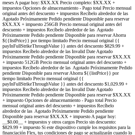
meses A pagar hoy: $XX.XX Precio completo: $XX.XX +
impuestos Opciones de almacenamiento - Pago total Precio mensual
original antes del descuento + impuestos Recíbelo alrededor de las
Agotado Próximamente Pedido pendiente Disponible para reservar
$XX.XX + impuesto 256GB Precio mensual original antes del
descuento + impuestos Recíbelo alrededor de las Agotado
Próximamente Pedido pendiente Disponible para reservar Ahorra
${{listPrice}} por tiempo limitado Precio mensual original {{
payInFullStrikeThroughValue }} antes del descuento $829.99 +
impuestos Recíbelo alrededor de las Invalid Date Agotado
Próximamente Pedido pendiente Disponible para reservar $XX.XX
+ impuesto 512GB Precio mensual original antes del descuento +
impuestos Recíbelo alrededor de las Agotado Próximamente Pedido
pendiente Disponible para reservar Ahorra ${{listPrice}} por
tiempo limitado Precio mensual original {{
payInFullStrikeThroughValue }} antes del descuento $1,029.99 +
impuestos Recíbelo alrededor de las Invalid Date Agotado
Próximamente Pedido pendiente Disponible para reservar $XX.XX
+ impuesto Opciones de almacenamiento - Pago total Precio
mensual original antes del descuento + impuestos Recíbelo
alrededor de las Agotado Próximamente Pedido pendiente
Disponible para reservar $XX.XX + impuesto A pagar hoy:
__$0.00__ + impuestos y otros cargos Precio sin descuento:
$829.99 + impuesto Si este dispositivo cumple los requisitos para la
financiación Flex, tus condiciones de pago se actualizarán cuando lo