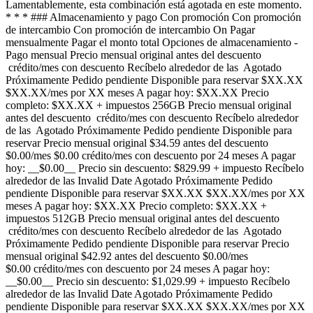
Lamentablemente, esta combinación está agotada en este momento.
* * * ### Almacenamiento y pago Con promoción Con promoción
de intercambio Con promoción de intercambio On Pagar
mensualmente Pagar el monto total Opciones de almacenamiento -
Pago mensual Precio mensual original antes del descuento
crédito/mes con descuento Recíbelo alrededor de las Agotado
Próximamente Pedido pendiente Disponible para reservar $XX.XX
$XX.XX/mes por XX meses A pagar hoy: $XX.XX Precio
completo: $XX.XX + impuestos 256GB Precio mensual original
antes del descuento crédito/mes con descuento Recíbelo alrededor
de las Agotado Próximamente Pedido pendiente Disponible para
reservar Precio mensual original $34.59 antes del descuento
$0.00/mes $0.00 crédito/mes con descuento por 24 meses A pagar
hoy: __$0.00__ Precio sin descuento: $829.99 + impuesto Recíbelo
alrededor de las Invalid Date Agotado Próximamente Pedido
pendiente Disponible para reservar $XX.XX $XX.XX/mes por XX
meses A pagar hoy: $XX.XX Precio completo: $XX.XX +
impuestos 512GB Precio mensual original antes del descuento
crédito/mes con descuento Recíbelo alrededor de las Agotado
Próximamente Pedido pendiente Disponible para reservar Precio
mensual original $42.92 antes del descuento $0.00/mes
$0.00 crédito/mes con descuento por 24 meses A pagar hoy:
__$0.00__ Precio sin descuento: $1,029.99 + impuesto Recíbelo
alrededor de las Invalid Date Agotado Próximamente Pedido
pendiente Disponible para reservar $XX.XX $XX.XX/mes por XX