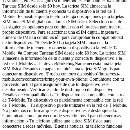
T-Mobile. ¿No estás seguro si tu teléfono es compatible? ## Compra
Tarjetas SIM desde solo $0 hoy. La tarjeta SIM almacena la
información de tu cuenta y conecta tu dispositivo a la red de T-
Mobile. Es posible que tu teléfono tenga dos opciones para tarjetas
SIM: una eSIM digital o una tarjeta SIM física. Selecciona una de
las siguientes opciones para continuar con el proceso para traer tu
propio dispositivo. Para seleccionar una eSIM digital, ingresa tu
número de IMEI a continuación para comprobar la compatibilidad
de tu dispositivo. ## Desde $0 La tarjeta SIM almacena la
información de tu cuenta y conecta tu dispositivo a la red de T-
Mobile. ## Compra Tarjetas SIM desde solo $0 hoy. La tarjeta SIM
almacena la información de tu cuenta y conecta tu dispositivo a la
red de T-Mobile. # Tu deviceMarketingName necesita una tarjeta
SIM física Después de pagar, recibirás una tarjeta SIM gratis para
conectar tu dispositivo. [Prueba con otro dispositivo](https://es.t-
mobile.com/commerce/bring-your-own-phone) Comunícate con tu
proveedor actual para asegurarte de que tu dispositivo esté
desbloqueado. Verificar estado de desbloqueo del dispositivo
Detalles de compatibilidad - Tu dispositivo es compatible con la red
de T-Mobile. Tu dispositivo es parcialmente compatible con la red
de T-Mobile. - Tu dispositivo puede utilizarse en la red de T-Mobile.
No podemos confirmar que este dispositivo esté desbloqueado.
Comunícate con el proveedor de servicio móvil para obtener más
información. - Tu teléfono utiliza una tarjeta SIM física para
conectarse a redes móviles. ¡Buenas noticias, tu teléfono funciona