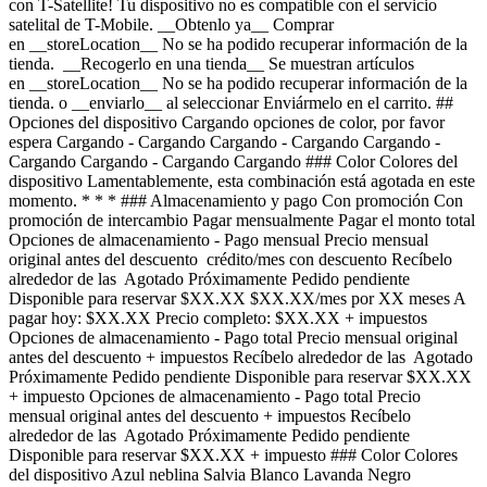
con T-Satellite! Tu dispositivo no es compatible con el servicio
satelital de T-Mobile. __Obtenlo ya__ Comprar
en __storeLocation__ No se ha podido recuperar información de la
tienda. __Recogerlo en una tienda__ Se muestran artículos
en __storeLocation__ No se ha podido recuperar información de la
tienda. o __enviarlo__ al seleccionar Enviármelo en el carrito. ##
Opciones del dispositivo Cargando opciones de color, por favor
espera Cargando - Cargando Cargando - Cargando Cargando -
Cargando Cargando - Cargando Cargando ### Color Colores del
dispositivo Lamentablemente, esta combinación está agotada en este
momento. * * * ### Almacenamiento y pago Con promoción Con
promoción de intercambio Pagar mensualmente Pagar el monto total
Opciones de almacenamiento - Pago mensual Precio mensual
original antes del descuento crédito/mes con descuento Recíbelo
alrededor de las Agotado Próximamente Pedido pendiente
Disponible para reservar $XX.XX $XX.XX/mes por XX meses A
pagar hoy: $XX.XX Precio completo: $XX.XX + impuestos
Opciones de almacenamiento - Pago total Precio mensual original
antes del descuento + impuestos Recíbelo alrededor de las Agotado
Próximamente Pedido pendiente Disponible para reservar $XX.XX
+ impuesto Opciones de almacenamiento - Pago total Precio
mensual original antes del descuento + impuestos Recíbelo
alrededor de las Agotado Próximamente Pedido pendiente
Disponible para reservar $XX.XX + impuesto ### Color Colores
del dispositivo Azul neblina Salvia Blanco Lavanda Negro