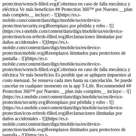
ent/dam/digx/tmobile/us/en/device-protection/mobile.svg)Reemplazos ilimitados para protectores de pantalla - ![](https://es.t-mobile.com/content/dam/digx/tmobile/us/en/device-protection/wrench-filled.svg)Cobertura en caso de falla mecánica y eléctrica Ve más beneficios Es posible que se apliquen impuestos al costo mensual. Se renueva cada mes hasta su cancelación. Se puede cancelar en cualquier momento en la app T-Life. Elige Recomendados Los más populares ## Sin protección del dispositivo Es posible que se apliquen impuestos al costo mensual Entiendo que podría ser responsable de pagar el precio normal de las reparaciones o el reemplazo incluso si el dispositivo se pierde o me lo roban. ## Sin protección del dispositivo por Entiendo que podría ser responsable de pagar el precio normal de las reparaciones o el reemplazo incluso si el dispositivo se pierde o me lo roban. Es posible que se apliquen impuestos al costo mensual. Se renueva cada mes hasta su cancelación. Puedes cancelar en cualquier momento en la app T-Life. ## Sin protección del dispositivo por Entiendo que podría ser responsable de pagar el precio normal de las reparaciones o el reemplazo incluso si el dispositivo se pierde o me lo roban. Es posible que se apliquen impuestos al costo mensual. Se renueva cada mes hasta su cancelación. Puedes cancelar en cualquier momento en la app T-Life. Rechazar Recomendados Los más populares ## Plan de protección de dispositivo con contrato de servicio Es posible que se apliquen impuestos al costo mensual. Se renueva cada mes hasta su cancelación. Se puede cancelar en cualquier momento en la app T-Life. Cobertura limitada. Nuestro __plan con contrato de servicio__ incluye: - ![](https://es.t-mobile.com/content/dam/digx/tmobile/us/en/device-protection/wrench-filled.svg)Cobertura en caso de falla mecánica y eléctrica - ![](https://es.t-mobile.com/content/dam/digx/tmobile/us/en/device-protection/mobile.svg)Reemplazos ilimitados para protectores de pantalla Y también obtienes: - ![](https://es.t-mobile.com/content/dam/digx/tmobile/us/en/device-protection/checkmark.svg)McAfee® Security para T-Mobile con protección contra robo de identidad Ve más beneficios ## Plan de protección de dispositivo con contrato de servicio por Cobertura limitada. Nuestro __plan con contrato de servicio__ incluye: - ![](https://es.t-mobile.com/content/dam/digx/tmobile/us/en/device-protection/wrench-filled.svg)Cobertura en caso de falla mecánica y eléctrica - ![](https://es.t-mobile.com/content/dam/digx/tmobile/us/en/device-protection/mobile.svg)Reemplazos ilimitados para protectores de pantalla Y también obtienes: - ![](https://es.t-mobile.com/content/dam/digx/tmobile/us/en/device-protection/checkmark.svg)McAfee® Security para T-Mobile con protección contra robo de identidad Ve más beneficios Es posible que se apliquen impuestos al costo mensual. Se renueva cada mes hasta su cancelación. Se puede cancelar en cualquier momento en la app T-Life. ## Plan de protección de dispositivo con contrato de servicio por Cobertura limitada. Nuestro __plan con contrato de servicio__ incluye: - ![](https://es.t-mobile.com/content/dam/digx/tmobile/us/en/device-protection/wrench-filled.svg)Cobertura en caso de falla mecánica y eléctrica - ![](https://es.t-mobile.com/content/dam/digx/tmobile/us/en/device-protection/mobile.svg)Reemplazos ilimitados para protectores de pantalla Y también obtienes: - ![](https://es.t-mobile.com/content/dam/digx/tmobile/us/en/device-protection/checkmark.svg)McAfee® Security para T-Mobile con protección contra robo de identidad Ve más beneficios Es posible que se apliquen impuestos al costo mensual. Se renueva cada mes hasta su cancelación. Se puede cancelar en cualquier momento en la app T-Life. Elige Recomendados Los más populares ## Protection 360™️ Es posible que se apliquen impuestos al costo mensual. Se renueva cada mes hasta su cancelación. Se puede cancelar en cualquier momento en la app T-Life. Nuestro __plan más completo__ incluye: - ![](https://es.t-mobile.com/content/dam/digx/tmobile/us/en/device-protection/security.svg)Reemplazo por pérdida y robo - ![](https://es.t-mobile.com/content/dam/digx/tmobile/us/en/device-protection/icon-refresh-filled.svg)Reclamaciones ilimitadas por daños accidentales - ![](https://es.t-mobile.com/content/dam/digx/tmobile/us/en/device-protection/mobile-check.svg)$0 en reparaciones por pantallas frontales rotas - ![](https://es.t-mobile.com/content/dam/digx/tmobile/us/en/device-protection/mobile.svg)Reemplazos ilimitados para protectores de pantalla - ![](https://es.t-mobile.com/content/dam/digx/tmobile/us/en/device-protection/wrench-filled.svg)Cobertura en caso de falla mecánica y eléctrica Ve más beneficios ## Protection 360™️ por Nuestro __plan más completo__ incluye: - ![](https://es.t-mobile.com/content/dam/digx/tmobile/us/en/device-protection/security.svg)Reemplazo por pérdida y robo - ![](https://es.t-mobile.com/content/dam/digx/tmobile/us/en/device-protection/icon-refresh-filled.svg)Reclamaciones ilimitadas por daños accidentales - ![](https://es.t-mobile.com/content/dam/digx/tmobile/us/en/device-protection/mobile-check.svg)$0 en reparaciones por pantallas frontales rotas - ![](https://es.t-mobile.com/content/dam/digx/tmobile/us/en/device-protection/mobile.svg)Reemplazos ilimitados para protectores de pantalla - ![](https://es.t-mobile.com/content/dam/digx/tmobile/us/en/device-protection/wrench-filled.svg)Cobertura en caso de falla mecánica y eléctrica Ve más beneficios Es posible que se apliquen impuestos al costo mensual. Se renueva cada mes hasta su cancelación. Se puede cancelar en cualquier momento en la app T-Life. Most popular ## Protection 360™️ por Nuestro __plan más completo__ incluye: - ![](https://es.t-mobile.com/content/dam/digx/tmobile/us/en/device-protection/security.svg)Reemplazo por pérdida y robo - ![](https://es.t-mobile.com/content/dam/digx/tmobile/us/en/device-protection/icon-refresh-filled.svg)Reclamaciones ilimitadas por daños accidentales - ![](https://es.t-mobile.com/content/dam/digx/tmobile/us/en/device-protection/mobile-check.svg)$0 en reparaciones por pantallas frontales rotas - ![](https://es.t-mobile.com/content/dam/digx/tmobile/us/en/device-protection/mobile.svg)Reemplazos ilimitados para protectores de pantalla - ![](https://es.t-mobile.com/content/dam/digx/tmobile/us/en/device-protection/wrench-filled.svg)Cobertura en caso de falla mecánica y eléctrica Ve más beneficios Es posible que se apliquen impuestos al costo mensual. Se renueva cada mes hasta su cancelación. Se puede cancelar en cualquier momento en la app T-Life. Elige Recomendados Los más populares ## Protección básica para dispositivos Es posible que se apliquen impuestos al costo mensual. Se renueva cada mes hasta su cancelación. Se puede cancelar en cualquier momento en la app T-Life. Solo lo indispensable. Nuestro __plan básico__ incluye: - ![](https://es.t-mobile.com/content/dam/digx/tmobile/us/en/device-protection/security.svg)Reemplazo por pérdida, robo o daño accidental - ![](https://es.t-mobile.com/content/dam/digx/tmobile/us/en/device-protection/mobile-check.svg)Reparaciones de pantallas rotas - ![](https://es.t-mobile.com/content/dam/digx/tmobile/us/en/device-protection/wrench-filled.svg)Cobertura en caso de falla mecánica y eléctrica Ve más beneficios ## Protección básica para dispositivos por Solo lo indispensable. Nuestro __plan básico__ incluye: - ![](https://es.t-mobile.com/content/dam/digx/tmobile/us/en/device-protection/security.svg)Reemplazo por pérdida, robo o daño accidental - ![](https://es.t-mobile.com/content/dam/digx/tmobile/us/en/device-protection/mobile-check.svg)Reparaciones de pantallas rotas - ![](https://es.t-mobile.com/content/dam/digx/tmobile/us/en/device-protection/wrench-filled.svg)Cobertura en caso de falla mecánica y eléctrica Ve más beneficios Es posible que se apliquen impuestos al costo mensual. Se renueva cada mes hasta su cancelación. Se puede cancelar en cualquier momento en la app T-Life. ## Protección básica para dispositivos por Solo lo indispensable. Nuestro __plan básico__ incluye: - ![](https://es.t-mobile.com/content/dam/digx/tmobile/us/en/device-protection/security.svg)Reemplazo por pérdida, robo o daño accidental - ![](https://es.t-mobile.com/content/dam/digx/tmobile/us/en/device-protection/mobile-check.svg)Reparaciones de pantallas rotas - ![](https://es.t-mobile.com/content/dam/digx/tmobile/us/en/device-protection/wrench-filled.svg)Cobertura en caso de falla mecánica y eléctrica Ve más beneficios Es posible que se apliquen impuestos al costo mensual. Se renueva cada mes hasta su cancelación. Se puede cancelar en cualquier momento en la app T-Life. Elige Recomendados Los más populares ## Protection 360™️ Es posible que se apliquen impuestos al costo mensual. Se renueva cada mes hasta su cancelación. Se puede cancelar en cualquier momento en la app T-Life. Nuestro __plan más completo__ incluye: - ![](https://es.t-mobile.com/content/dam/digx/tmobile/us/en/device-protection/security.svg)Reemplazo por pérdida y robo - ![](https://es.t-mobile.com/content/dam/digx/tmobile/us/en/device-protection/icon-refresh-filled.svg)Reclamaciones ilimitadas por daños accidentales - ![](https://es.t-mobile.com/content/dam/digx/tmobile/us/en/device-protection/mobile-check.svg)$0 en reparaciones por pantallas frontales rotas - ![](https://es.t-mobile.com/content/dam/digx/tmobile/us/en/device-protection/mobile.svg)Reemplazos ilimitados para protectores de pantalla - ![](https://es.t-mobile.com/content/dam/digx/tmobile/us/en/device-protection/wrench-filled.svg)Cobertura en caso de falla mecánica y eléctrica Ve más beneficios ## Protection 360™️ por Nuestro __plan más completo__ incluye: - ![](https://es.t-mobile.com/content/dam/digx/tmobile/us/en/device-protection/security.svg)Reemplazo por pérdida y robo - ![](https://es.t-mobile.com/content/dam/digx/tmobile/us/en/device-protection/