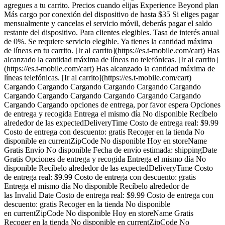
agregues a tu carrito. Precios cuando elijas Experience Beyond plan
Más cargo por conexión del dispositivo de hasta $35 Si eliges pagar
mensualmente y cancelas el servicio móvil, deberás pagar el saldo
restante del dispositivo. Para clientes elegibles. Tasa de interés anual
de 0%. Se requiere servicio elegible. Ya tienes la cantidad máxima
de líneas en tu carrito. [Ir al carrito](https://es.t-mobile.com/cart) Has
alcanzado la cantidad máxima de líneas no telefónicas. [Ir al carrito]
(https://es.t-mobile.com/cart) Has alcanzado la cantidad máxima de
líneas telefónicas. [Ir al carrito](https://es.t-mobile.com/cart)
Cargando Cargando Cargando Cargando Cargando Cargando
Cargando Cargando Cargando Cargando Cargando Cargando
Cargando Cargando opciones de entrega, por favor espera Opciones
de entrega y recogida Entrega el mismo día No disponible Recíbelo
alrededor de las expectedDeliveryTime Costo de entrega real: $9.99
Costo de entrega con descuento: gratis Recoger en la tienda No
disponible en currentZipCode No disponible Hoy en storeName
Gratis Envío No disponible Fecha de envío estimada: shippingDate
Gratis Opciones de entrega y recogida Entrega el mismo día No
disponible Recíbelo alrededor de las expectedDeliveryTime Costo
de entrega real: $9.99 Costo de entrega con descuento: gratis
Entrega el mismo día No disponible Recíbelo alrededor de
las Invalid Date Costo de entrega real: $9.99 Costo de entrega con
descuento: gratis Recoger en la tienda No disponible
en currentZipCode No disponible Hoy en storeName Gratis
Recoger en la tienda No disponible en currentZipCode No