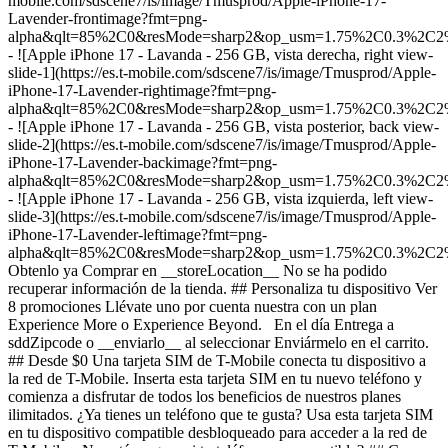
mobile.com/sdscene7/is/image/Tmusprod/Apple-iPhone-17-
Lavender-frontimage?fmt=png-
alpha&qlt=85%2C0&resMode=sharp2&op_usm=1.75%2C0.3%2C2
- ![Apple iPhone 17 - Lavanda - 256 GB, vista derecha, right view-
slide-1](https://es.t-mobile.com/sdscene7/is/image/Tmusprod/Apple-
iPhone-17-Lavender-rightimage?fmt=png-
alpha&qlt=85%2C0&resMode=sharp2&op_usm=1.75%2C0.3%2C2
- ![Apple iPhone 17 - Lavanda - 256 GB, vista posterior, back view-
slide-2](https://es.t-mobile.com/sdscene7/is/image/Tmusprod/Apple-
iPhone-17-Lavender-backimage?fmt=png-
alpha&qlt=85%2C0&resMode=sharp2&op_usm=1.75%2C0.3%2C2
- ![Apple iPhone 17 - Lavanda - 256 GB, vista izquierda, left view-
slide-3](https://es.t-mobile.com/sdscene7/is/image/Tmusprod/Apple-
iPhone-17-Lavender-leftimage?fmt=png-
alpha&qlt=85%2C0&resMode=sharp2&op_usm=1.75%2C0.3%2C2
Obtenlo ya Comprar en __storeLocation__ No se ha podido
recuperar información de la tienda. ## ​​​​​​​Personaliza tu dispositivo Ver
8 promociones Llévate uno por cuenta nuestra con un plan
Experience More o Experience Beyond. En el día Entrega a
sddZipcode o __enviarlo__ al seleccionar Enviármelo en el carrito.
## Desde $0 Una tarjeta SIM de T-Mobile conecta tu dispositivo a
la red de T-Mobile. Inserta esta tarjeta SIM en tu nuevo teléfono y
comienza a disfrutar de todos los beneficios de nuestros planes
ilimitados. ¿Ya tienes un teléfono que te gusta? Usa esta tarjeta SIM
en tu dispositivo compatible desbloqueado para acceder a la red de