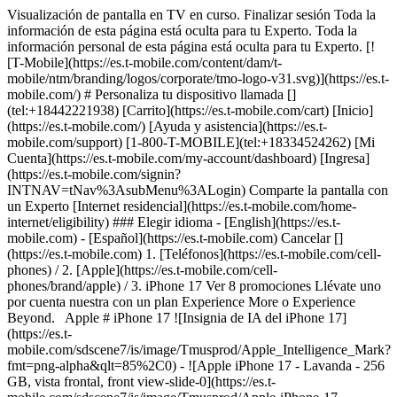
Visualización de pantalla en TV en curso. Finalizar sesión Toda la
información de esta página está oculta para tu Experto. Toda la
información personal de esta página está oculta para tu Experto. [!
[T-Mobile](https://es.t-mobile.com/content/dam/t-
mobile/ntm/branding/logos/corporate/tmo-logo-v31.svg)](https://es.t-
mobile.com/) # ​​​​​​​Personaliza tu dispositivo llamada []
(tel:+18442221938) [Carrito](https://es.t-mobile.com/cart) [Inicio]
(https://es.t-mobile.com/) [Ayuda y asistencia](https://es.t-
mobile.com/support) [1-800-T-MOBILE](tel:+18334524262) [Mi
Cuenta](https://es.t-mobile.com/my-account/dashboard) [Ingresa]
(https://es.t-mobile.com/signin?
INTNAV=tNav%3AsubMenu%3ALogin) Comparte la pantalla con
un Experto [Internet residencial](https://es.t-mobile.com/home-
internet/eligibility) ### Elegir idioma - [English](https://es.t-
mobile.com) - [Español](https://es.t-mobile.com) Cancelar []
(https://es.t-mobile.com) 1. [Teléfonos](https://es.t-mobile.com/cell-
phones) / 2. [Apple](https://es.t-mobile.com/cell-
phones/brand/apple) / 3. iPhone 17 Ver 8 promociones Llévate uno
por cuenta nuestra con un plan Experience More o Experience
Beyond. Apple # iPhone 17 ![Insignia de IA del iPhone 17]
(https://es.t-
mobile.com/sdscene7/is/image/Tmusprod/Apple_Intelligence_Mark?
fmt=png-alpha&qlt=85%2C0) - ![Apple iPhone 17 - Lavanda - 256
GB, vista frontal, front view-slide-0](https://es.t-