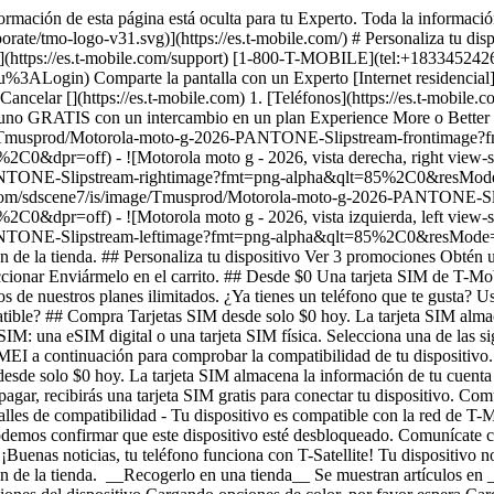
ormación de esta página está oculta para tu Experto. Toda la informació
te/tmo-logo-v31.svg)](https://es.t-mobile.com/) # ​​​​​​​Personaliza tu dis
ncia](https://es.t-mobile.com/support) [1-800-T-MOBILE](tel:+18334524
ogin) Comparte la pantalla con un Experto [Internet residencial](http
Cancelar [](https://es.t-mobile.com) 1. [Teléfonos](https://es.t-mobile.c
 uno GRATIS con un intercambio en un plan Experience More o Better V
image/Tmusprod/Motorola-moto-g-2026-PANTONE-Slipstream-frontimage?
off) - ![Motorola moto g - 2026, vista derecha, right view-slide
-PANTONE-Slipstream-rightimage?fmt=png-alpha&qlt=85%2C0&resM
obile.com/sdscene7/is/image/Tmusprod/Motorola-moto-g-2026-PANTONE-
ff) - ![Motorola moto g - 2026, vista izquierda, left view-slide
6-PANTONE-Slipstream-leftimage?fmt=png-alpha&qlt=85%2C0&res
e la tienda. ## ​​​​​​​Personaliza tu dispositivo Ver 3 promociones O
ionar Enviármelo en el carrito. ## Desde $0 Una tarjeta SIM de T-Mobile
s de nuestros planes ilimitados. ¿Ya tienes un teléfono que te gusta? U
atible? ## Compra Tarjetas SIM desde solo $0 hoy. La tarjeta SIM almace
SIM: una eSIM digital o una tarjeta SIM física. Selecciona una de las si
 IMEI a continuación para comprobar la compatibilidad de tu dispositivo
esde solo $0 hoy. La tarjeta SIM almacena la información de tu cuenta y
ar, recibirás una tarjeta SIM gratis para conectar tu dispositivo. Comu
alles de compatibilidad - Tu dispositivo es compatible con la red de T-M
podemos confirmar que este dispositivo esté desbloqueado. Comunícate c
. ¡Buenas noticias, tu teléfono funciona con T-Satellite! Tu dispositivo
 de la tienda. __Recogerlo en una tienda__ Se muestran artículos en 