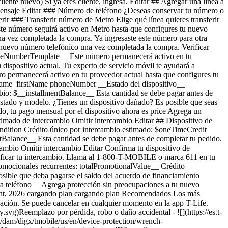
ente nuevo) Si ya eres cliente, ingresa. Editar ## Agregar una línea a
ensaje Editar ### Número de teléfono ¿Deseas conservar tu número o
r ### Transferir número de Metro Elige qué línea quieres transferir
 de $1. Más información en [mytmoclaim.com/update](http://mytmoclaim.com/update "http://mytmoclaim.com/update"). Es posible que se apliquen impuestos al costo mensual. Se renueva cada mes hasta su cancelación. Se puede cancelar en cualquier momento en la app T-Life. Solo lo indispensable. Nuestro __plan básico__ incluye: - ![](https://es.t-mobile.com/content/dam/digx/tmobile/us/en/device-protection/security.svg)Reemplazo por pérdida y robo - ![](https://es.t-mobile.com/content/dam/digx/tmobile/us/en/device-protection/icon-refresh-filled.svg)Reclamaciones ilimitadas por daños accidentales - ![](https://es.t-mobile.com/content/dam/digx/tmobile/us/en/device-protection/mobile-check.svg)$0 en reparaciones por pantallas frontales rotas Ve más beneficios ## Protección de dispositivo con seguro por Solo lo indispensable. Nuestro __plan básico__ incluye: - ![](https://es.t-mobile.com/content/dam/digx/tmobile/us/en/device-protection/security.svg)Reemplazo por pérdida y robo - ![](https://es.t-mobile.com/content/dam/digx/tmobile/us/en/device-protection/icon-refresh-filled.svg)Reclamaciones ilimitadas por daños accidentales - ![](https://es.t-mobile.com/content/dam/digx/tmobile/us/en/device-protection/mobile-check.svg)$0 en reparaciones por pantallas frontales rotas Ve más beneficios ​​​​​​​A partir del 1 de abril, algunos planes tendrán cargos más bajos y un cambio de precio de $1. Más información en [mytmoclaim.com/update](http://mytmoclaim.com/update "http://mytmoclaim.com/update"). Es posible que se apliquen impuestos al costo mensual. Se renueva cada mes hasta su cancelación. Se puede cancelar en cualquier momento en la app T-Life. ## Protección de dispositivo con seguro por Solo lo indispensable. Nuestro __plan básico__ incluye: - ![](https://es.t-mobile.com/content/dam/digx/tmobile/us/en/device-protection/security.svg)Reemplazo por pérdida y robo - ![](https://es.t-mobile.com/content/dam/digx/tmobile/us/en/device-protection/icon-refresh-filled.svg)Reclamaciones ilimitadas por daños accidentales - ![](https://es.t-mobile.com/content/dam/digx/tmobile/us/en/device-protection/mobile-check.svg)$0 en reparaciones por pantallas frontales rotas Ve más beneficios ​​​​​​​A partir del 1 de abril, algunos planes tendrán cargos más bajos y un cambio de precio de $1. Más información en [mytmoclaim.com/update](http://mytmoclaim.com/update "http://mytmoclaim.com/update"). Es posible que se apliquen impuestos al costo mensual. Se renueva cada mes hasta su cancelación. Se puede cancelar en cualquier momento en la app T-Life. Elige Recomendados Los más populares ## Protection 360™️ Es posible que se apliquen impuestos al costo mensual. Se renueva cada mes hasta su cancelación. Se puede cancelar en cualquier momento en la app T-Life. Nuestro __plan más completo__ incluye: - ![](https://es.t-mobile.com/content/dam/digx/tmobile/us/en/device-protection/security.svg)Reemplazo por pérdida y robo - ![](https://es.t-mobile.com/content/dam/digx/tmobile/us/en/device-protection/icon-refresh-filled.svg)Reclamaciones ilimitadas por daños accidentales, incluidas pantallas dañadas - ![](https://es.t-mobile.com/content/dam/digx/tmobile/us/en/device-protection/mobile.svg)Reemplazos ilimitados para protectores de pantalla - ![](https://es.t-mobile.com/content/dam/digx/tmobile/us/en/device-protection/wrench-filled.svg)Cobertura en caso de falla mecánica y eléctrica Ve más beneficios ## Protection 360™️ por Nuestro __plan más completo__ incluye: - ![](https://es.t-mobile.com/content/dam/digx/tmobile/us/en/device-protection/security.svg)Reemplazo por pérdida y robo - ![](https://es.t-mobile.com/content/dam/digx/tmobile/us/en/device-protection/icon-refresh-filled.svg)Reclamaciones ilimitadas por daños accidentales, incluidas pantallas dañadas - ![](https://es.t-mobile.com/content/dam/digx/tmobile/us/en/device-protection/mobile.svg)Reemplazos ilimitados para protectores de pantalla - ![](https://es.t