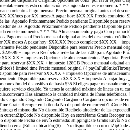
Opciones del dispositivo Cargando opciones de color, por favor esper
amentablemente, esta combinación está agotada en este momento. * 
macenamiento - Pago mensual Precio mensual original antes del descue
$XX.XX/mes por XX meses A pagar hoy: $XX.XX Precio completo: $X
or de las Agotado Próximamente Pedido pendiente Disponible para res
lrededor de las Agotado Próximamente Pedido pendiente Disponible pa
ada en este momento. * * * ### Almacenamiento y pago Con promoci
o - Pago mensual Precio mensual original antes del descuento crédit
r XX meses A pagar hoy: $XX.XX Precio completo: $XX.XX + impuest
amente Pedido pendiente Disponible para reservar Precio mensual orig
o: $229.99 + impuesto Recíbelo alrededor de las 7:00 p.m. Agotado P
X.XX + impuestos Opciones de almacenamiento - Pago total Precio m
 para reservar $XX.XX + impuesto 128GB Precio mensual original ant
tPrice}} limited time Precio mensual original {{ payInFullStrikeThrou
isponible para reservar $XX.XX + impuesto Opciones de almacenamient
endiente Disponible para reservar $XX.XX + impuesto A pagar hoy: __
conexión del dispositivo de hasta $35 Si eliges pagar mensualmente y ca
uiere servicio elegible. Ya tienes la cantidad máxima de líneas en tu carr
mobile.com/cart) Has alcanzado la cantidad máxima de líneas telefónicas. 
Cargando Cargando Cargando Cargando Cargando opciones de entrega
Time Gratis Recoger en la tienda No disponible en currentZipCode No
Entrega el mismo día No disponible Recíbelo alrededor de las expecte
le en currentZipCode No disponible Hoy en storeName Gratis Recoger e
 disponible Fecha de envío estimada: shippingDate Gratis Envío No dis
 tienda cerca [Editar ubicación](#) No disponible en currentZipCode 