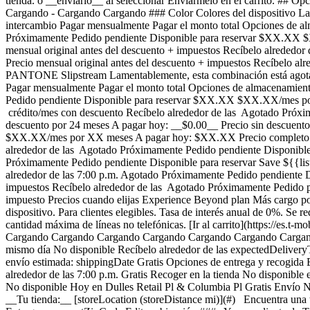
tienda. o __enviarlo__ al seleccionar Enviármelo en el carrito. ## 
Cargando - Cargando Cargando ### Color Colores del dispositivo L
intercambio Pagar mensualmente Pagar el monto total Opciones de al
Próximamente Pedido pendiente Disponible para reservar $XX.XX 
mensual original antes del descuento + impuestos Recíbelo alreded
Precio mensual original antes del descuento + impuestos Recíbelo a
PANTONE Slipstream Lamentablemente, esta combinación está agot
Pagar mensualmente Pagar el monto total Opciones de almacenamient
Pedido pendiente Disponible para reservar $XX.XX $XX.XX/mes po
crédito/mes con descuento Recíbelo alrededor de las Agotado Próxim
descuento por 24 meses A pagar hoy: __$0.00__ Precio sin descuent
$XX.XX/mes por XX meses A pagar hoy: $XX.XX Precio completo: $X
alrededor de las Agotado Próximamente Pedido pendiente Disponible
Próximamente Pedido pendiente Disponible para reservar Save ${{lis
alrededor de las 7:00 p.m. Agotado Próximamente Pedido pendiente D
impuestos Recíbelo alrededor de las Agotado Próximamente Pedido p
impuesto Precios cuando elijas Experience Beyond plan Más cargo por 
dispositivo. Para clientes elegibles. Tasa de interés anual de 0%. Se req
cantidad máxima de líneas no telefónicas. [Ir al carrito](https://es.t-
Cargando Cargando Cargando Cargando Cargando Cargando Cargando 
mismo día No disponible Recíbelo alrededor de las expectedDelivery
envío estimada: shippingDate Gratis Opciones de entrega y recogida 
alrededor de las 7:00 p.m. Gratis Recoger en la tienda No disponib
No disponible Hoy en Dulles Retail Pl & Columbia Pl Gratis Envío No
__Tu tienda:__ [storeLocation (storeDistance mi)](#) Encuentra una