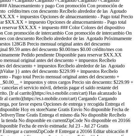
a Cargando - Cargando Cargando - Cargando Cargando - Cargando
* * ### Almacenamiento y pago Con promoción Con promoción de
nto crédito/mes con descuento Recíbelo alrededor de las Agotado
X.XX + impuestos Opciones de almacenamiento - Pago total Precio
ervar $XX.XX + impuesto Opciones de almacenamiento - Pago total
ra reservar $XX.XX + impuesto ### Color Colores del dispositivo
ón Con promoción de intercambio Con promoción de intercambio On
o/mes con descuento Recíbelo alrededor de las Agotado Próximamente
os 128GB Precio mensual original antes del descuento
inal $9.59 antes del descuento $0.00/mes $0.00 crédito/mes con
róximamente Pedido pendiente Disponible para reservar $XX.XX
ensual original antes del descuento + impuestos Recíbelo
es del descuento + impuestos Recíbelo alrededor de las Agotado
ghValue }} antes del descuento $229.99 + impuestos Recíbelo
o - Pago total Precio mensual original antes del descuento +
$0.00__ + impuestos y otros cargos Precio sin descuento: $229.99 +
ncelas el servicio móvil, deberás pagar el saldo restante del
ito. [Ir al carrito](https://es.t-mobile.com/cart) Has alcanzado la
[Ir al carrito](https://es.t-mobile.com/cart) Cargando Cargando
, por favor espera Opciones de entrega y recogida Entrega el
 disponible Hoy en storeName Gratis Envío No disponible Fecha de
dDeliveryTime Gratis Entrega el mismo día No disponible Recíbelo
n la tienda No disponible en currentZipCode No disponible en 20166
ponible Fecha de envío estimada: Jul 23 - Jul 27 Gratis
# Entregar a currentZipCode # Entregar a 20166 Editar ubicación #