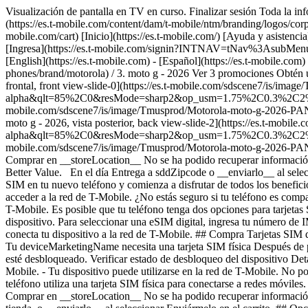
Visualización de pantalla en TV en curso. Finalizar sesión Toda la inf
(https://es.t-mobile.com/content/dam/t-mobile/ntm/branding/logos/corpora
mobile.com/cart) [Inicio](https://es.t-mobile.com/) [Ayuda y asiste
[Ingresa](https://es.t-mobile.com/signin?INTNAV=tNav%3AsubMenu%3AL
[English](https://es.t-mobile.com) - [Español](https://es.t-mobile.com) 
phones/brand/motorola) / 3. moto g - 2026 Ver 3 promociones Obtén
frontal, front view-slide-0](https://es.t-mobile.com/sdscene7/is/
alpha&qlt=85%2C0&resMode=sharp2&op_usm=1.75%2C0.3%2C2%2C0&dpr=
mobile.com/sdscene7/is/image/Tmusprod/Motorola-moto-g-2026
moto g - 2026, vista posterior, back view-slide-2](https://es.t-m
alpha&qlt=85%2C0&resMode=sharp2&op_usm=1.75%2C0.3%2C2%2C0&dpr=o
mobile.com/sdscene7/is/image/Tmusprod/Motorola-moto-g-202
Comprar en __storeLocation__ No se ha podido recuperar información d
Better Value. En el día Entrega a sddZipcode o __enviarlo__ al selecc
SIM en tu nuevo teléfono y comienza a disfrutar de todos los beneficio
acceder a la red de T-Mobile. ¿No estás seguro si tu teléfono es comp
T-Mobile. Es posible que tu teléfono tenga dos opciones para tarjetas 
dispositivo. Para seleccionar una eSIM digital, ingresa tu número de
conecta tu dispositivo a la red de T-Mobile. ## Compra Tarjetas SIM d
Tu deviceMarketingName necesita una tarjeta SIM física Después de pag
esté desbloqueado. Verificar estado de desbloqueo del dispositivo Det
Mobile. - Tu dispositivo puede utilizarse en la red de T-Mobile. No 
teléfono utiliza una tarjeta SIM física para conectarse a redes móviles
Comprar en __storeLocation__ No se ha podido recuperar información