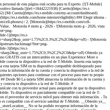
n personal de esta página está oculta para tu Experto. [![T-Mobile]
positivo llamada [](tel:+18442221938) [Carrito](https://es.t-
262) [Mi Cuenta](https://es.t-mobile.com/my-account/dashboard)
s://es.t-mobile.com/home-internet/eligibility) ### Elegir idioma -
om/cell-phones) / 2. [Motorola](https://es.t-mobile.com/cell-
alue. Motorola # moto g - 2026 - ![Motorola moto g - 2026, vista
fmt=png-
-1](https://es.t-
ode=sharp2&op_usm=1.75%2C0.3%2C2%2C0&dpr=off) - ![Motorola
Slipstream-backimage?fmt=png-
-3](https://es.t-
Mode=sharp2&op_usm=1.75%2C0.3%2C2%2C0&dpr=off)
Obtenlo ya
btén uno GRATIS con un intercambio en un plan Experience More o
 conecta tu dispositivo a la red de T-Mobile. Inserta esta tarjeta
sa esta tarjeta SIM en tu dispositivo compatible desbloqueado para
na la información de tu cuenta y conecta tu dispositivo a la red de
guientes opciones para continuar con el proceso para traer tu propio
. ## Desde $0 La tarjeta SIM almacena la información de tu cuenta y
 conecta tu dispositivo a la red de T-Mobile. #
nícate con tu proveedor actual para asegurarte de que tu dispositivo
obile. Tu dispositivo es parcialmente compatible con la red de T-
on el proveedor de servicio móvil para obtener más información. - Tu
 no es compatible con el servicio satelital de T-Mobile. __Obtenlo ya__
__storeLocation__ No se ha podido recuperar información de la