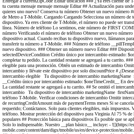
Entregar a currentZipCode Editar ubicación ### ¿Ya eres cliente de T-
tu cuenta mensaje mensaje mensaje Editar ## Actualización para un
quieres uno nuevo? Conserva tu número Obtener un nuevo número ### N
de Metro a T-Mobile. Cargando Cargando
Selecciona un número de teléfono , elementos seleccionados Selecciona un número de teléfono Este número seguirá activo en Metro hasta que configures tu nuevo dispositivo. Ya eres cliente de T-Mobile, el número no puede ser transferido a T-Mobile. Te proporcionaremos un nuevo número telefónico una vez completada la compra. Ya ingresaste este número para otra línea. Número de teléfono Lo sentimos, este número de FIRST COMM LLC OH n se puede transferir a T-Mobile. Te proporcionaremos un nuevo número telefónico una vez completada la compra. Verificar número Verificando el número de teléfono Obtener un nuevo número ## Conserva tu número de teléfono __pillTemplate Transfiriendo: phoneNumberTemplate__ Este número permanecerá activo en tu dispositivo actual. Cuando recibas tu dispositivo nuevo, llámanos para transferir el número a T-Mobile. Este número permanecerá activo en tu dispositivo actual. Tu experto de servicio móvil te ayudará a transferir tu número a T-Mobile. ### Número de teléfono __pillTemplate__ __Este número es elegible: phoneNumberTemplate__ Este número permanecerá activo en tu proveedor actual hasta que configures tu nuevo dispositivo. ### Obtener un número nuevo Editar ### Dispositivo de intercambio elegible Tu dispositivo de intercambio marketingName firstName phoneNumber __Estado del dispositivo__ selectedDeviceCondition Crédito único por intercambio estimado: $oneTimeCredit Estado: deviceCondition ## Saldo pendiente del intercambio: $__installmentBalance__ Esta cantidad se debe pagar antes de completar tu pedido. La cantidad restante se agregará a tu carrito. ### Intercambiar dispositiv