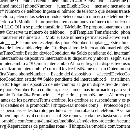
Mobile? Cliente existente Cliente nuevo ### Bienvenido a T-Mobile (cli
defined model | phoneNumber __jumpEligibleText__ mensaje mensaje m
úmero de teléfono Ingresa el número de teléfono que deseas transferi
o Intercambia tu dispositivo y ahorra, según su estado y modelo. ¿Tienes un dispositivo dañado? Es posible que seas elegible para una promoción. Obtén un estimado de intercambio Omitir intercambio ### Omitir intercambio Al no entregar tu dispositivo usado, tu pago mensual por el dispositivo ahora es price Agrega un intercambio y llévate este dispositivo por solo discountPrice # ¿Deseas realizar un intercambio? currentDevice firstName msisdn Obtén un estimado de intercambio Omitir intercambio Editar ## Dispositivo de intercambio elegible Tu dispositivo de intercambio marketingName firstName phoneNumber __Estado del dispositivo__ selectedDeviceCondition Crédito único por intercambio estimado: $oneTimeCredit __Crédito único por intercambio estimado: $oneTimeCredit__ En deviceCondition estado ## Saldo pendiente del intercambio: $__installmentBalance__ Esta cantidad se debe pagar antes de completar tu pedido. La cantidad restante se agregará a tu carrito. ## Se omitió el intercambio ## Elige un dispositivo de intercambio Elige un dispositivo de intercambio Omitir intercambio Editar Confirma tu dispositivo de intercambio Tu dispositivo de intercambio marketingName firstName phoneNumber Para continuar, necesitamos más información para verificar tu intercambio. Llama al 1-800-T-MOBILE o marca 611 en tu teléfono T-Mobile. Verificar condiciones de intercambio Omitir intercambio Editar ### Promoción __Aplicado__ promoName __Ahorros promocionales recurrentes: totalPromotionalValue__ Crédito de recurringCreditAmount más de paymentTerms meses Si se cancela antes de los paymentTerms créditos, los créditos se suspenderán y es posible que deba pagarse el saldo del acuerdo de financiamiento requerido; Contáctanos. Solo para clientes elegibles, más impuestos. Ver detalles de la promoción [](https://es.t-mobile.com) __Protección para teléfono__ Agrega protección sin preocupaciones a tu nuevo teléfono. Mostrar protección del dispositivo para Virginia Al 75 % de las personas se les ha roto, perdido o les han robado el teléfono. Assurant, 2026 cargando plan cargando plan Recomendados Los más populares ## Protección básica para dispositivos Es posible que se apliquen impuestos al costo mensual. Se renueva cada mes hasta su cancelación. Se puede cancelar en cualquier momento en la app T-Life. Solo lo indispensable. Nuestro __plan básico__ incluye: - ![](https://es.t-mobile.com/content/dam/digx/tmobile/us/en/device-protection/security.svg)Reemplazo por pérdida, robo o daño accidental - ![](https://es.t-mobile.com/content/dam/digx/tmobile/us/en/device-protection/mobile.svg)Reparaciones de pantallas rotas - ![](https://es.t-mobile.com/content/dam/digx/tmobile/us/en/device-protection/wrench-filled.svg)Cobertura en caso de falla mecánica y eléctrica Ve más beneficios ## Protección básica para dispositivos por Solo lo indispensable. Nuestro __plan básico__ incluye: - ![](https://es.t-mobile.com/content/dam/digx/tmobile/us/en/device-protection/security.svg)Reemplazo por pérdida, robo o daño accidental - ![](https://es.t-mobile.com/content/dam/digx/tmobile/us/en/device-protection/mobile.svg)Reparaciones de pantallas rotas - ![](https://es.t-mobile.com/content/dam/digx/tmobile/us/en/device-protection/wrench-filled.svg)Cobertura en caso de falla mecánica y eléctrica Ve más beneficios Es posible que se apliquen impuestos al costo mensual. Se renueva cada mes hasta su cancelación. Se puede cancelar en cualquier momento en la app T-Life. ## Protección básica para dispositivos por Solo lo indispensable. Nuestro __plan básico__ incluye: - ![](https://es.t-mobile.com/content/dam/digx/tmobile/us/en/device-protection/security.svg)Reemplazo por pérdida, robo o daño accidental - ![](https://es.t-mobile.com/content/dam/digx/tmobile/us/en/device-protection/mobile.svg)Reparaciones de pantallas rotas - ![](https://es.t-mobile.com/content/dam/digx/tmobile/us/en/device-protection/wrench-filled.svg)Cobertura en caso de falla mecánica y eléctrica Ve más beneficios Es posible que se apliquen impuestos al costo mensual. Se renueva cada mes hasta su cancelación. Se puede cancelar en cualquier momento en la app T-Life. Elige Recomendados Los más populares ## Protección de dispositivo con seguro ​​​​​​​A partir del 1 de abril, algunos planes tendrán cargos más bajos y un cambio de precio