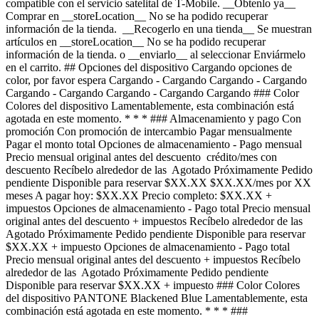
compatible con el servicio satelital de T-Mobile. __Obtenlo ya__
Comprar en __storeLocation__ No se ha podido recuperar
información de la tienda. __Recogerlo en una tienda__ Se muestran
artículos en __storeLocation__ No se ha podido recuperar
información de la tienda. o __enviarlo__ al seleccionar Enviármelo
en el carrito. ## Opciones del dispositivo Cargando opciones de
color, por favor espera Cargando - Cargando Cargando - Cargando
Cargando - Cargando Cargando - Cargando Cargando ### Color
Colores del dispositivo Lamentablemente, esta combinación está
agotada en este momento. * * * ### Almacenamiento y pago Con
promoción Con promoción de intercambio Pagar mensualmente
Pagar el monto total Opciones de almacenamiento - Pago mensual
Precio mensual original antes del descuento crédito/mes con
descuento Recíbelo alrededor de las Agotado Próximamente Pedido
pendiente Disponible para reservar $XX.XX $XX.XX/mes por XX
meses A pagar hoy: $XX.XX Precio completo: $XX.XX +
impuestos Opciones de almacenamiento - Pago total Precio mensual
original antes del descuento + impuestos Recíbelo alrededor de las
Agotado Próximamente Pedido pendiente Disponible para reservar
$XX.XX + impuesto Opciones de almacenamiento - Pago total
Precio mensual original antes del descuento + impuestos Recíbelo
alrededor de las Agotado Próximamente Pedido pendiente
Disponible para reservar $XX.XX + impuesto ### Color Colores
del dispositivo PANTONE Blackened Blue Lamentablemente, esta
combinación está agotada en este momento. * * * ###