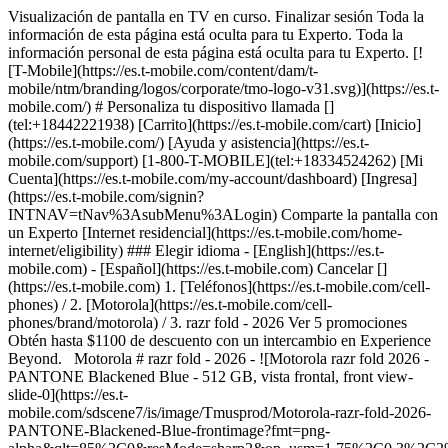
Visualización de pantalla en TV en curso. Finalizar sesión Toda la
información de esta página está oculta para tu Experto. Toda la
información personal de esta página está oculta para tu Experto. [!
[T-Mobile](https://es.t-mobile.com/content/dam/t-
mobile/ntm/branding/logos/corporate/tmo-logo-v31.svg)](https://es.t-
mobile.com/) # ​​​​​​​Personaliza tu dispositivo llamada []
(tel:+18442221938) [Carrito](https://es.t-mobile.com/cart) [Inicio]
(https://es.t-mobile.com/) [Ayuda y asistencia](https://es.t-
mobile.com/support) [1-800-T-MOBILE](tel:+18334524262) [Mi
Cuenta](https://es.t-mobile.com/my-account/dashboard) [Ingresa]
(https://es.t-mobile.com/signin?
INTNAV=tNav%3AsubMenu%3ALogin) Comparte la pantalla con
un Experto [Internet residencial](https://es.t-mobile.com/home-
internet/eligibility) ### Elegir idioma - [English](https://es.t-
mobile.com) - [Español](https://es.t-mobile.com) Cancelar []
(https://es.t-mobile.com) 1. [Teléfonos](https://es.t-mobile.com/cell-
phones) / 2. [Motorola](https://es.t-mobile.com/cell-
phones/brand/motorola) / 3. razr fold - 2026 Ver 5 promociones
Obtén hasta $1100 de descuento con un intercambio en Experience
Beyond. Motorola # razr fold - 2026 - ![Motorola razr fold 2026 -
PANTONE Blackened Blue - 512 GB, vista frontal, front view-
slide-0](https://es.t-
mobile.com/sdscene7/is/image/Tmusprod/Motorola-razr-fold-2026-
PANTONE-Blackened-Blue-frontimage?fmt=png-