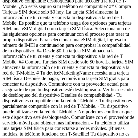
dispositivo compatible desbloqueado para acceder a la red de T-
Mobile. ¿No estás seguro si tu teléfono es compatible? ## Compra
Tarjetas SIM desde solo $0 hoy. La tarjeta SIM almacena la
información de tu cuenta y conecta tu dispositivo a la red de T-
Mobile. Es posible que tu teléfono tenga dos opciones para tarjetas
SIM: una eSIM digital o una tarjeta SIM física. Selecciona una de
las siguientes opciones para continuar con el proceso para traer tu
propio dispositivo. Para seleccionar una eSIM digital, ingresa tu
número de IMEI a continuación para comprobar la compatibilidad
de tu dispositivo. ## Desde $0 La tarjeta SIM almacena la
información de tu cuenta y conecta tu dispositivo a la red de T-
Mobile. ## Compra Tarjetas SIM desde solo $0 hoy. La tarjeta SIM
almacena la información de tu cuenta y conecta tu dispositivo a la
red de T-Mobile. # Tu deviceMarketingName necesita una tarjeta
SIM física Después de pagar, recibirás una tarjeta SIM gratis para
conectar tu dispositivo. Comunícate con tu proveedor actual para
asegurarte de que tu dispositivo esté desbloqueado. Verificar estado
de desbloqueo del dispositivo Detalles de compatibilidad - Tu
dispositivo es compatible con la red de T-Mobile. Tu dispositivo es
parcialmente compatible con la red de T-Mobile. - Tu dispositivo
puede utilizarse en la red de T-Mobile. No podemos confirmar que
este dispositivo esté desbloqueado. Comunícate con el proveedor de
servicio móvil para obtener más información. - Tu teléfono utiliza
una tarjeta SIM física para conectarse a redes móviles. ¡Buenas
noticias, tu teléfono funciona con T-Satellite! Tu dispositivo no es