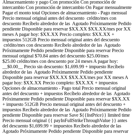
Almacenamiento y pago Con promoción Con promoción de
intercambio Con promoción de intercambio On Pagar mensualmente
Pagar el monto total Opciones de almacenamiento - Pago mensual
Precio mensual original antes del descuento crédito/mes con
descuento Recíbelo alrededor de las Agotado Próximamente Pedido
pendiente Disponible para reservar $XX.XX $XX.XX/mes por XX
meses A pagar hoy: $XX.XX Precio completo: $XX.XX +
impuestos 512GB Precio mensual original antes del descuento
crédito/mes con descuento Recíbelo alrededor de las Agotado
Próximamente Pedido pendiente Disponible para reservar Precio
mensual original $70.84 antes del descuento $25.00/mes
$25.00 crédito/mes con descuento por 24 meses A pagar hoy:
__$0.00__ Precio sin descuento: $1,699.99 + impuesto Recíbelo
alrededor de las Agotado Próximamente Pedido pendiente
Disponible para reservar $XX.XX $XX.XX/mes por XX meses A
pagar hoy: $XX.XX Precio completo: $XX.XX + impuestos
Opciones de almacenamiento - Pago total Precio mensual original
antes del descuento + impuestos Recíbelo alrededor de las Agotado
Próximamente Pedido pendiente Disponible para reservar $XX.XX
+ impuesto 512GB Precio mensual original antes del descuento +
impuestos Recíbelo alrededor de las Agotado Próximamente Pedido
pendiente Disponible para reservar Save ${{listPrice}} limited time
Precio mensual original {{ payInFullStrikeThroughValue }} antes
del descuento $1,699.99 + impuestos Recíbelo alrededor de las
Agotado Próximamente Pedido pendiente Disponible para reservar