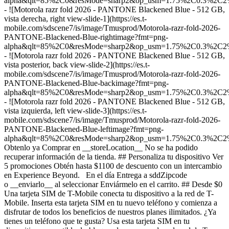
alpha&qlt=85%2C0&resMode=sharp2&op_usm=1.75%2C0.3%2C2
- ![Motorola razr fold 2026 - PANTONE Blackened Blue - 512 GB,
vista derecha, right view-slide-1](https://es.t-
mobile.com/sdscene7/is/image/Tmusprod/Motorola-razr-fold-2026-
PANTONE-Blackened-Blue-rightimage?fmt=png-
alpha&qlt=85%2C0&resMode=sharp2&op_usm=1.75%2C0.3%2C2
- ![Motorola razr fold 2026 - PANTONE Blackened Blue - 512 GB,
vista posterior, back view-slide-2](https://es.t-
mobile.com/sdscene7/is/image/Tmusprod/Motorola-razr-fold-2026-
PANTONE-Blackened-Blue-backimage?fmt=png-
alpha&qlt=85%2C0&resMode=sharp2&op_usm=1.75%2C0.3%2C2
- ![Motorola razr fold 2026 - PANTONE Blackened Blue - 512 GB,
vista izquierda, left view-slide-3](https://es.t-
mobile.com/sdscene7/is/image/Tmusprod/Motorola-razr-fold-2026-
PANTONE-Blackened-Blue-leftimage?fmt=png-
alpha&qlt=85%2C0&resMode=sharp2&op_usm=1.75%2C0.3%2C2
Obtenlo ya Comprar en __storeLocation__ No se ha podido
recuperar información de la tienda. ## ​​​​​​​Personaliza tu dispositivo Ver
5 promociones Obtén hasta $1100 de descuento con un intercambio
en Experience Beyond. En el día Entrega a sddZipcode
o __enviarlo__ al seleccionar Enviármelo en el carrito. ## Desde $0
Una tarjeta SIM de T-Mobile conecta tu dispositivo a la red de T-
Mobile. Inserta esta tarjeta SIM en tu nuevo teléfono y comienza a
disfrutar de todos los beneficios de nuestros planes ilimitados. ¿Ya
tienes un teléfono que te gusta? Usa esta tarjeta SIM en tu