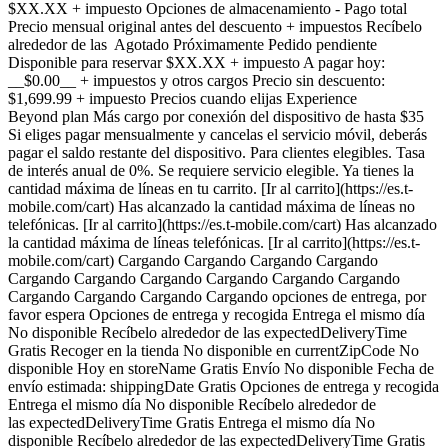
$XX.XX + impuesto Opciones de almacenamiento - Pago total
Precio mensual original antes del descuento + impuestos Recíbelo
alrededor de las Agotado Próximamente Pedido pendiente
Disponible para reservar $XX.XX + impuesto A pagar hoy:
__$0.00__ + impuestos y otros cargos Precio sin descuento:
$1,699.99 + impuesto Precios cuando elijas Experience
Beyond plan Más cargo por conexión del dispositivo de hasta $35
Si eliges pagar mensualmente y cancelas el servicio móvil, deberás
pagar el saldo restante del dispositivo. Para clientes elegibles. Tasa
de interés anual de 0%. Se requiere servicio elegible. Ya tienes la
cantidad máxima de líneas en tu carrito. [Ir al carrito](https://es.t-
mobile.com/cart) Has alcanzado la cantidad máxima de líneas no
telefónicas. [Ir al carrito](https://es.t-mobile.com/cart) Has alcanzado
la cantidad máxima de líneas telefónicas. [Ir al carrito](https://es.t-
mobile.com/cart) Cargando Cargando Cargando Cargando
Cargando Cargando Cargando Cargando Cargando Cargando
Cargando Cargando Cargando Cargando opciones de entrega, por
favor espera Opciones de entrega y recogida Entrega el mismo día
No disponible Recíbelo alrededor de las expectedDeliveryTime
Gratis Recoger en la tienda No disponible en currentZipCode No
disponible Hoy en storeName Gratis Envío No disponible Fecha de
envío estimada: shippingDate Gratis Opciones de entrega y recogida
Entrega el mismo día No disponible Recíbelo alrededor de
las expectedDeliveryTime Gratis Entrega el mismo día No
disponible Recíbelo alrededor de las expectedDeliveryTime Gratis