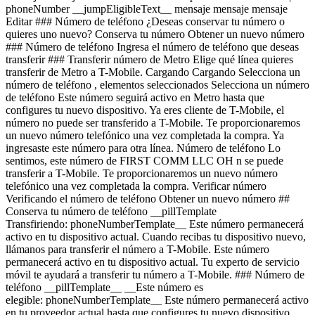
phoneNumber __jumpEligibleText__ mensaje mensaje mensaje
Editar ### Número de teléfono ¿Deseas conservar tu número o
quieres uno nuevo? Conserva tu número Obtener un nuevo número
### Número de teléfono Ingresa el número de teléfono que deseas
transferir ### Transferir número de Metro Elige qué línea quieres
transferir de Metro a T-Mobile. Cargando Cargando
Selecciona un número de teléfono , elementos seleccionados Selecciona un número de teléfono Este número seguirá activo en Metro hasta que configures tu nuevo dispositivo. Ya eres cliente de T-Mobile, el número no puede ser transferido a T-Mobile. Te proporcionaremos un nuevo número telefónico una vez completada la compra. Ya ingresaste este número para otra línea. Número de teléfono Lo sentimos, este número de FIRST COMM LLC OH n se puede transferir a T-Mobile. Te proporcionaremos un nuevo número telefónico una vez completada la compra. Verificar número Verificando el número de teléfono Obtener un nuevo número ## Conserva tu número de teléfono __pillTemplate Transfiriendo: phoneNumberTemplate__ Este número permanecerá activo en tu dispositivo actual. Cuando recibas tu dispositivo nuevo, llámanos para transferir el número a T-Mobile. Este número permanecerá activo en tu dispositivo actual. Tu experto de servicio móvil te ayudará a transferir tu número a T-Mobile. ### Número de teléfono __pillTemplate__ __Este número es elegible: phoneNumberTemplate__ Este número permanecerá activo en tu proveedor actual hasta que configures tu nuevo dispositivo. ### Obtener un número nuevo Editar ### Dispositivo de intercambio elegible Tu dispositivo de intercambio marketingName firstName phoneNumber __Estado del dispositivo__ selectedDeviceCondition Crédito único por intercambio estimado: $oneTimeCredit Estado: deviceCondition ## Saldo pendiente del intercambio: $__installmentBalance__ Esta cantidad se debe pagar antes de completar tu pedido. La cantidad restante se agregará a tu carrito. ### Intercambiar dispositivo Intercambia tu dispositivo y ahorra, según su estado y modelo. ¿Tienes un dispositivo dañado? Es posible que seas elegible para una promoción. Obtén un estimado de intercambio Omitir intercambio ### Omitir intercambio Al no entregar tu dispositivo usado, tu pago mensual por el dispositivo ahora es price Agrega un intercambio y llévate este dispositivo por solo discountPrice # ¿Deseas realizar un intercambio? currentDevice firstName msisdn Obtén un estimado de intercambio Omitir intercambio Editar ## Dispositivo de intercambio elegible Tu dispositivo de intercambio marketingName firstName phoneNumber __Estado del dispositivo__ selectedDeviceCondition Crédito único por intercambio estimado: $oneTimeCredit __Crédito único por intercambio estimado: $oneTimeCredit__ En deviceCondition estado ## Saldo pendiente del intercambio: $__installmentBalance__ Esta cantidad se debe pagar antes de completar tu pedido. La cantidad restante se agregará a tu carrito. ## Se omitió el intercambio ## Elige un dispositivo de intercambio Elige un dispositivo de intercambio Omitir intercambio Editar Confirma tu dispositivo de intercambio Tu dispositivo de intercambio marketingName firstName phoneNumber Para continuar, necesitamos más información para verificar tu intercambio. Llama al 1-800-T-MOBILE o marca 611 en tu teléfono T-Mobile. Verificar condiciones de intercambio Omitir intercambio Editar ### Promoción __Aplicado__ promoName __Ahorros promocionales recurrentes: totalPromotionalValue__ Crédito de recurringCreditAmount más de paymentTerms meses Si se cancela antes de los paymentTerms créditos, los créditos se suspenderán y es posible que deba pagarse el saldo del acuerdo de financiamiento requerido; Contáctanos. Solo para clientes elegibles, más impuestos. Ver detalles de la promoción [](https://es.t-mobile.com) __Protección para dispositivos__ Agrega protección sin preocupaciones a tu nuevo dispositivo. Mostrar protección del dispositivo para Virginia Al 75 % de las personas se les ha roto, perdido o les han robado el teléfono. Assurant, 2026 protectionTitle protectionDescription Mostrar protección del dispositivo para Virginia protectionStatText Assurant, 2026 cargando plan cargando plan Recomendados Los más populares ## Protección básica para dispositivos Es posible que se apliquen impuestos al costo mensual. Se renueva cada mes hasta su cancelación. Se puede cancelar en cualquier momento en la app T-Life. Solo lo indispensable. Nuestro __plan básico__ incluye: - ![](https://es.t-mobile.com/content/dam/digx/tmobile/us/en/device-protection/security.svg)Reemplazo por pérdida, robo o daño accidental - ![](https://es.t-mobile.com/content/dam/digx/tmobile/us/en/device-protection/mobile.svg)Reparaciones de pantallas rotas - ![](https://es.t-mobile.com/content/dam/digx/tmobile/us/en/device-protection/wrench-filled.svg)Cobertura en caso de falla mecánica y eléctrica Ve más beneficios ## Protección básica para dispositivos por Solo lo indispensable. Nuestro __plan básico__ incluye: - ![](https://es.t-mobile.com/content/dam/digx/tmobile/us/en/device-protection/security.svg)Reemplazo por pérdida, robo o daño accidental - ![](https://es.t-mobile.com/content/dam/digx/tmobile/us/en/device-protection/mobile.svg)Reparaciones de pantallas rotas - ![](https://es.t-mobile.com/content/dam/digx/tmobile/us/en/device-protection/wrench-filled.svg)Cobertura en caso de falla mecánica y eléctrica Ve más beneficios Es posible que se apliquen impuestos al costo mensual. Se renueva cada mes hasta su cancelación. Se puede cancelar en cualquier momento en la app T-Life. ## Protección básica para dispositivos por Solo lo indispensable. Nuestro __plan básico__ incluye: - ![](https://es.t-mobile.com/content/dam/digx/tmobile/us/en/device-protection/security.svg)Reemplazo por pérdida, robo o daño accidental - ![](https://es.t-mobile.com/content/dam/digx/tmobile/us/en/device-protection/mobile.svg)Reparaciones de pantallas rotas - ![](https://es.t-mobile.com/content/dam/digx/tmobile/us/en/device-protection/wrench-filled.svg)Cobertura en caso de falla mecánica y eléctrica Ve más beneficios Es posible que se apliquen impuestos al costo mensual. Se renueva cada mes hasta su cancelación. Se puede cancelar en cualquier momento en la app T-Life. Elige Recomendados Los más populares ## Protección de dispositivo con seguro ​​​​​​​A partir del 1 de abril, algunos planes tendrán cargos más bajos y un cambio de precio de $1. Más información en [mytmoclaim.com/update](http://mytmoclaim.com/update "http://mytmoclaim.com/update"). Es posible que se apliquen impuestos al costo mensual. Se renueva cada mes hasta su cancelación. Se puede cancelar en cualquier momento en la app T-Life. Solo lo indispensable. Nuestro __plan básico__ incluye: - ![](https://es.t-mobile.com/content/dam/digx/tmobile/us/en/device-protection/security.svg)Reemplazo por pérdida y robo - ![](https://es.t-mobile.com/content/dam/digx/tmobile/us/en/device-protection/icon-refresh-filled.svg)Reclamaciones ilimitadas por daños accidentales - ![](https://es.t-mobile.com/content/dam/digx/tmobile/us/en/device-protection/mobile-check.svg)$0 en reparaciones por pantallas frontales rotas Ve más beneficios ## Protección de dispositivo con seguro por Solo lo indispensable. Nuestro __plan básico__ incluye: - ![](https://es.t-mobile.com/content/dam/digx/tmobile/us/en/device-protection/security.svg)Reemplazo por pérdida y robo - ![](https://es.t-mobile.com/content/dam/digx/tmobile/us/en/device-protection/icon-refresh-filled.svg)Reclamaciones ilimitadas por daños accidentales - ![](https://es.t-mobile.com/content/dam/digx/tmobile/us/en/device-protection/mobile-check.svg)$0 en reparaciones por pantallas frontales rotas Ve más beneficios ​​​​​​​A partir del 1 de abril, algunos planes tendrán cargos más bajos y un cambio de precio de $1. Más información en [mytmoclaim.com/update](http://mytmoclaim.com/update "http://mytmoclaim.com/update"). Es posible que se apliquen impuestos al costo mensual. Se renueva cada mes hasta su cancelación. Se puede cancelar en cualquier momento en la app T-Life. ## Protección de dispositivo con seguro por Solo lo indispensable. Nuestro __plan básico__ incluye: - ![](https://es.t-mobile.com/content/dam/digx/tmobile/us/en/device-protection/security.svg)Reemplazo por pérdida y robo - ![](https://es.t-mobile.com/content/dam/digx/tmobile/us/en/device-protection/icon-refresh-filled.svg)Reclamaciones ilimitadas por daños accidentales - ![](https://es.t-mobile.com/content/dam/digx/tmobile/us/en/device-protection/mobile-check.svg)$0 en reparaciones por pantallas frontales rotas Ve más beneficios ​​​​​​​A partir del 1 de abril, algunos planes tendrán cargos más bajos y un cambio de precio de $1. Más información en [mytmoclaim.com/update](http://mytmoclaim.com/update "http://mytmoclaim.com/update"). Es posible que se apliquen impuestos al costo mensual. Se renueva cada mes hasta su cancelación. Se puede cancelar en cualquier momento en la app T-Life. Elige Recomendados Los más populares ## Protection 360™️ Es posible que se apliquen impuestos al costo mensual. Se renueva cada mes hasta su cancelación. Se puede cancelar en cualquier momento en la app T-Life. Nuestro __plan más completo__ incluye: - ![](https://es.t-mobile.com/content/dam/digx/tmobile/us/en/device-protection/security.svg)Reemplazo por pérdida y robo - ![](https://es.t-mobile.com/content/dam/digx/tmobile/us/en/device-protection/icon-refresh-filled.svg)Reclamaciones ilimitadas por daños accidentales, incluidas pantallas dañadas - ![](https://es.t-mobile.com/content/dam/digx/tmobile/us/en/device-protection/mobile.svg)Reemplazos ilimitados para protectores de pantalla - ![](https://es.t-mobile.com/content/dam/digx/tmobile/us/en/device-protection/wrench-filled.svg)Cobertura en caso de falla mecánica y eléctrica Ve más beneficios ## Protection 360™️ por Nuestro __plan más completo__ incluye: - ![](https://es.t-mobile.com/content/dam/digx/tmobile/us/en/device-protection/security.svg)Reemplazo por pérdida y robo - ![](https://es.t-mobile.com/content/dam/digx/tmobile/us/en/device-protection/icon-refresh-filled.svg)Reclamaciones ilimitadas por daños accidentales, incluidas pantallas dañadas - ![](https://es.t-mobile.