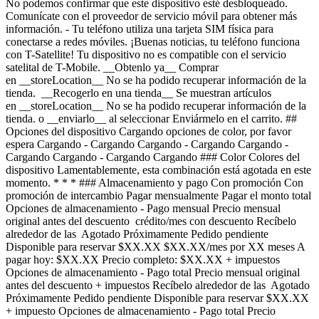
No podemos confirmar que este dispositivo esté desbloqueado.
Comunícate con el proveedor de servicio móvil para obtener más
información. - Tu teléfono utiliza una tarjeta SIM física para
conectarse a redes móviles. ¡Buenas noticias, tu teléfono funciona
con T-Satellite! Tu dispositivo no es compatible con el servicio
satelital de T-Mobile. __Obtenlo ya__ Comprar
en __storeLocation__ No se ha podido recuperar información de la
tienda. __Recogerlo en una tienda__ Se muestran artículos
en __storeLocation__ No se ha podido recuperar información de la
tienda. o __enviarlo__ al seleccionar Enviármelo en el carrito. ##
Opciones del dispositivo Cargando opciones de color, por favor
espera Cargando - Cargando Cargando - Cargando Cargando -
Cargando Cargando - Cargando Cargando ### Color Colores del
dispositivo Lamentablemente, esta combinación está agotada en este
momento. * * * ### Almacenamiento y pago Con promoción Con
promoción de intercambio Pagar mensualmente Pagar el monto total
Opciones de almacenamiento - Pago mensual Precio mensual
original antes del descuento crédito/mes con descuento Recíbelo
alrededor de las Agotado Próximamente Pedido pendiente
Disponible para reservar $XX.XX $XX.XX/mes por XX meses A
pagar hoy: $XX.XX Precio completo: $XX.XX + impuestos
Opciones de almacenamiento - Pago total Precio mensual original
antes del descuento + impuestos Recíbelo alrededor de las Agotado
Próximamente Pedido pendiente Disponible para reservar $XX.XX
+ impuesto Opciones de almacenamiento - Pago total Precio