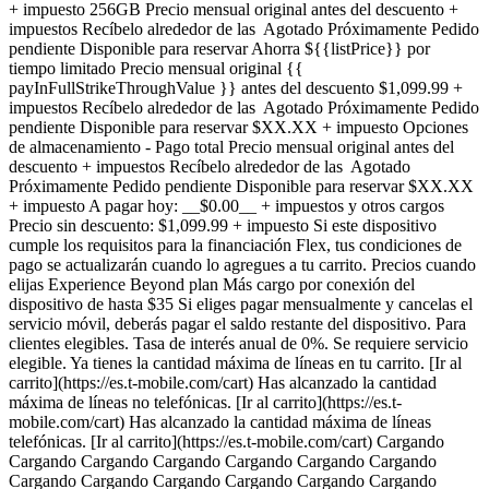
+ impuesto 256GB Precio mensual original antes del descuento +
impuestos Recíbelo alrededor de las Agotado Próximamente Pedido
pendiente Disponible para reservar Ahorra ${{listPrice}} por
tiempo limitado Precio mensual original {{
payInFullStrikeThroughValue }} antes del descuento $1,099.99 +
impuestos Recíbelo alrededor de las Agotado Próximamente Pedido
pendiente Disponible para reservar $XX.XX + impuesto Opciones
de almacenamiento - Pago total Precio mensual original antes del
descuento + impuestos Recíbelo alrededor de las Agotado
Próximamente Pedido pendiente Disponible para reservar $XX.XX
+ impuesto A pagar hoy: __$0.00__ + impuestos y otros cargos
Precio sin descuento: $1,099.99 + impuesto Si este dispositivo
cumple los requisitos para la financiación Flex, tus condiciones de
pago se actualizarán cuando lo agregues a tu carrito. Precios cuando
elijas Experience Beyond plan Más cargo por conexión del
dispositivo de hasta $35 Si eliges pagar mensualmente y cancelas el
servicio móvil, deberás pagar el saldo restante del dispositivo. Para
clientes elegibles. Tasa de interés anual de 0%. Se requiere servicio
elegible. Ya tienes la cantidad máxima de líneas en tu carrito. [Ir al
carrito](https://es.t-mobile.com/cart) Has alcanzado la cantidad
máxima de líneas no telefónicas. [Ir al carrito](https://es.t-
mobile.com/cart) Has alcanzado la cantidad máxima de líneas
telefónicas. [Ir al carrito](https://es.t-mobile.com/cart) Cargando
Cargando Cargando Cargando Cargando Cargando Cargando
Cargando Cargando Cargando Cargando Cargando Cargando