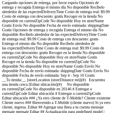
Cargando opciones de entrega, por favor espera Opciones de
entrega y recogida Entrega el mismo día No disponible Recíbelo
alrededor de las expectedDeliveryTime Costo de entrega real: $9.99
Costo de entrega con descuento: gratis Recoger en la tienda No
disponible en currentZipCode No disponible Hoy en storeName
Gratis Envío No disponible Fecha de envío estimada: shippingDate
Gratis Opciones de entrega y recogida Entrega el mismo día No
disponible Recíbelo alrededor de las expectedDeliveryTime Costo
de entrega real: $9.99 Costo de entrega con descuento: gratis
Entrega el mismo día No disponible Recíbelo alrededor de
las expectedDeliveryTime Costo de entrega real: $9.99 Costo de
entrega con descuento: gratis Recoger en la tienda No disponible
en currentZipCode No disponible Hoy en storeName Gratis
Recoger en la tienda No disponible en currentZipCode No
disponible No disponible Hoy en storeName Gratis Envío No
disponible Fecha de envío estimada: shippingDate Gratis Envío No
disponible Fecha de envío estimada: Sep 4 - Sep 10 Gratis
__Tu tienda:__ [storeLocation (storeDistance mi)](#) Encuentra
una tienda cerca [Editar ubicación](#) No disponible
en currentZipCode No disponible en 20146 # Entregar a
currentZipCode Editar ubicación # Entregar a currentZipCode
Editar ubicación ### ¿Ya eres cliente de T-Mobile? Cliente existente
Cliente nuevo ### Bienvenido a T-Mobile (cliente nuevo) Si ya eres
cliente, ingresa. Editar ## Agregar una línea a tu cuenta mensaje
mensaje mensaje Editar ## Actualización para undefined model |