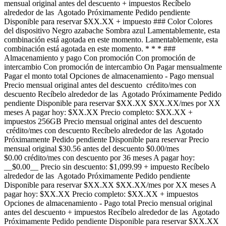
mensual original antes del descuento + impuestos Recíbelo
alrededor de las Agotado Próximamente Pedido pendiente
Disponible para reservar $XX.XX + impuesto ### Color Colores
del dispositivo Negro azabache Sombra azul Lamentablemente, esta
combinación está agotada en este momento. Lamentablemente, esta
combinación está agotada en este momento. * * * ###
Almacenamiento y pago Con promoción Con promoción de
intercambio Con promoción de intercambio On Pagar mensualmente
Pagar el monto total Opciones de almacenamiento - Pago mensual
Precio mensual original antes del descuento crédito/mes con
descuento Recíbelo alrededor de las Agotado Próximamente Pedido
pendiente Disponible para reservar $XX.XX $XX.XX/mes por XX
meses A pagar hoy: $XX.XX Precio completo: $XX.XX +
impuestos 256GB Precio mensual original antes del descuento
crédito/mes con descuento Recíbelo alrededor de las Agotado
Próximamente Pedido pendiente Disponible para reservar Precio
mensual original $30.56 antes del descuento $0.00/mes
$0.00 crédito/mes con descuento por 36 meses A pagar hoy:
__$0.00__ Precio sin descuento: $1,099.99 + impuesto Recíbelo
alrededor de las Agotado Próximamente Pedido pendiente
Disponible para reservar $XX.XX $XX.XX/mes por XX meses A
pagar hoy: $XX.XX Precio completo: $XX.XX + impuestos
Opciones de almacenamiento - Pago total Precio mensual original
antes del descuento + impuestos Recíbelo alrededor de las Agotado
Próximamente Pedido pendiente Disponible para reservar $XX.XX