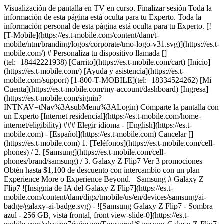
Visualización de pantalla en TV en curso. Finalizar sesión Toda la
información de esta página está oculta para tu Experto. Toda la
información personal de esta página está oculta para tu Experto. [!
[T-Mobile](https://es.t-mobile.com/content/dam/t-
mobile/ntm/branding/logos/corporate/tmo-logo-v31.svg)](https://es.t-
mobile.com/) # ​​​​​​​Personaliza tu dispositivo llamada []
(tel:+18442221938) [Carrito](https://es.t-mobile.com/cart) [Inicio]
(https://es.t-mobile.com/) [Ayuda y asistencia](https://es.t-
mobile.com/support) [1-800-T-MOBILE](tel:+18334524262) [Mi
Cuenta](https://es.t-mobile.com/my-account/dashboard) [Ingresa]
(https://es.t-mobile.com/signin?
INTNAV=tNav%3AsubMenu%3ALogin) Comparte la pantalla con
un Experto [Internet residencial](https://es.t-mobile.com/home-
internet/eligibility) ### Elegir idioma - [English](https://es.t-
mobile.com) - [Español](https://es.t-mobile.com) Cancelar []
(https://es.t-mobile.com) 1. [Teléfonos](https://es.t-mobile.com/cell-
phones) / 2. [Samsung](https://es.t-mobile.com/cell-
phones/brand/samsung) / 3. Galaxy Z Flip7 Ver 3 promociones
Obtén hasta $1,100 de descuento con intercambio con un plan
Experience More o Experience Beyond. Samsung # Galaxy Z
Flip7 ![Insignia de IA del Galaxy Z Flip7](https://es.t-
mobile.com/content/dam/digx/tmobile/us/en/devices/samsung/ai-
badge/galaxy-ai-badge.svg) - ![Samsung Galaxy Z Flip7 - Sombra
azul - 256 GB, vista frontal, front view-slide-0](https://es.t-