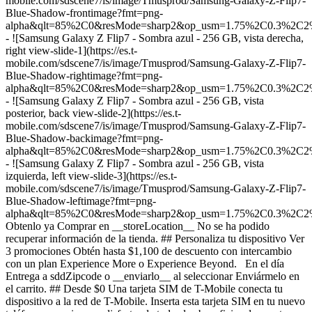
mobile.com/sdscene7/is/image/Tmusprod/Samsung-Galaxy-Z-Flip7-
Blue-Shadow-frontimage?fmt=png-
alpha&qlt=85%2C0&resMode=sharp2&op_usm=1.75%2C0.3%2C2
- ![Samsung Galaxy Z Flip7 - Sombra azul - 256 GB, vista derecha,
right view-slide-1](https://es.t-
mobile.com/sdscene7/is/image/Tmusprod/Samsung-Galaxy-Z-Flip7-
Blue-Shadow-rightimage?fmt=png-
alpha&qlt=85%2C0&resMode=sharp2&op_usm=1.75%2C0.3%2C2
- ![Samsung Galaxy Z Flip7 - Sombra azul - 256 GB, vista
posterior, back view-slide-2](https://es.t-
mobile.com/sdscene7/is/image/Tmusprod/Samsung-Galaxy-Z-Flip7-
Blue-Shadow-backimage?fmt=png-
alpha&qlt=85%2C0&resMode=sharp2&op_usm=1.75%2C0.3%2C2
- ![Samsung Galaxy Z Flip7 - Sombra azul - 256 GB, vista
izquierda, left view-slide-3](https://es.t-
mobile.com/sdscene7/is/image/Tmusprod/Samsung-Galaxy-Z-Flip7-
Blue-Shadow-leftimage?fmt=png-
alpha&qlt=85%2C0&resMode=sharp2&op_usm=1.75%2C0.3%2C2
Obtenlo ya Comprar en __storeLocation__ No se ha podido
recuperar información de la tienda. ## ​​​​​​​Personaliza tu dispositivo Ver
3 promociones Obtén hasta $1,100 de descuento con intercambio
con un plan Experience More o Experience Beyond. En el día
Entrega a sddZipcode o __enviarlo__ al seleccionar Enviármelo en
el carrito. ## Desde $0 Una tarjeta SIM de T-Mobile conecta tu
dispositivo a la red de T-Mobile. Inserta esta tarjeta SIM en tu nuevo