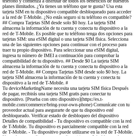
teléfono y comienza a disfrutar de todos los beneficios de nuestros
planes ilimitados. ¿Ya tienes un teléfono que te gusta? Usa esta
tarjeta SIM en tu dispositivo compatible desbloqueado para acceder
a la red de T-Mobile. ¿No estás seguro si tu teléfono es compatible?
## Compra Tarjetas SIM desde solo $0 hoy. La tarjeta SIM
almacena la información de tu cuenta y conecta tu dispositivo a la
red de T-Mobile. Es posible que tu teléfono tenga dos opciones para
tarjetas SIM: una eSIM digital o una tarjeta SIM física. Selecciona
una de las siguientes opciones para continuar con el proceso para
traer tu propio dispositivo. Para seleccionar una eSIM digital,
ingresa tu número de IMEI a continuación para comprobar la
compatibilidad de tu dispositivo. ## Desde $0 La tarjeta SIM
almacena la información de tu cuenta y conecta tu dispositivo a la
red de T-Mobile. ## Compra Tarjetas SIM desde solo $0 hoy. La
tarjeta SIM almacena la información de tu cuenta y conecta tu
dispositivo a la red de T-Mobile. #
Tu deviceMarketingName necesita una tarjeta SIM física Después
de pagar, recibirás una tarjeta SIM gratis para conectar tu
dispositivo. [Prueba con otro dispositivo](https://es.t-
mobile.com/commerce/bring-your-own-phone) Comunícate con tu
proveedor actual para asegurarte de que tu dispositivo esté
desbloqueado. Verificar estado de desbloqueo del dispositivo
Detalles de compatibilidad - Tu dispositivo es compatible con la red
de T-Mobile. Tu dispositivo es parcialmente compatible con la red
de T-Mobile. - Tu dispositivo puede utilizarse en la red de T-Mobile.