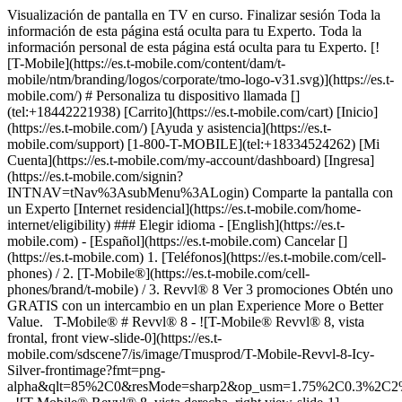
Visualización de pantalla en TV en curso. Finalizar sesión Toda la
información de esta página está oculta para tu Experto. Toda la
información personal de esta página está oculta para tu Experto. [!
[T-Mobile](https://es.t-mobile.com/content/dam/t-
mobile/ntm/branding/logos/corporate/tmo-logo-v31.svg)](https://es.t-
mobile.com/) # ​​​​​​​Personaliza tu dispositivo llamada []
(tel:+18442221938) [Carrito](https://es.t-mobile.com/cart) [Inicio]
(https://es.t-mobile.com/) [Ayuda y asistencia](https://es.t-
mobile.com/support) [1-800-T-MOBILE](tel:+18334524262) [Mi
Cuenta](https://es.t-mobile.com/my-account/dashboard) [Ingresa]
(https://es.t-mobile.com/signin?
INTNAV=tNav%3AsubMenu%3ALogin) Comparte la pantalla con
un Experto [Internet residencial](https://es.t-mobile.com/home-
internet/eligibility) ### Elegir idioma - [English](https://es.t-
mobile.com) - [Español](https://es.t-mobile.com) Cancelar []
(https://es.t-mobile.com) 1. [Teléfonos](https://es.t-mobile.com/cell-
phones) / 2. [T-Mobile®](https://es.t-mobile.com/cell-
phones/brand/t-mobile) / 3. Revvl® 8 Ver 3 promociones Obtén uno
GRATIS con un intercambio en un plan Experience More o Better
Value. T-Mobile® # Revvl® 8 - ![T-Mobile® Revvl® 8, vista
frontal, front view-slide-0](https://es.t-
mobile.com/sdscene7/is/image/Tmusprod/T-Mobile-Revvl-8-Icy-
Silver-frontimage?fmt=png-
alpha&qlt=85%2C0&resMode=sharp2&op_usm=1.75%2C0.3%2C2