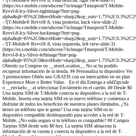
- ![T-Mobile® Revvl® 8, vista derecha, right view-slide-1]
(https://es.t-mobile.com/sdscene7/is/image/Tmusprod/T-Mobile-
Revvl-8-Icy-Silver-rightimage?fmt=png-
alpha&qlt=85%2C0&resMode=sharp2&op_usm=1.75%2C0.3%2C2
- ![T-Mobile® Revvl® 8, vista posterior, back view-slide-2]
(https://es.t-mobile.com/sdscene7/is/image/Tmusprod/T-Mobile-
Revvl-8-Icy-Silver-backimage?fmt=png-
alpha&qlt=85%2C0&resMode=sharp2&op_usm=1.75%2C0.3%2C2
- ![T-Mobile® Revvl® 8, vista izquierda, left view-slide-3]
(https://es.t-mobile.com/sdscene7/is/image/Tmusprod/T-Mobile-
Revvl-8-Icy-Silver-leftimage?fmt=png-
alpha&qlt=85%2C0&resMode=sharp2&op_usm=1.75%2C0.3%2C2
Obtenlo ya Comprar en __storeLocation__ No se ha podido
recuperar información de la tienda. ## ​​​​​​​Personaliza tu dispositivo Ver
3 promociones Obtén uno GRATIS con un intercambio en un plan
Experience More o Better Value. En el día Entrega a sddZipcode
o __enviarlo__ al seleccionar Enviármelo en el carrito. ## Desde $0
Una tarjeta SIM de T-Mobile conecta tu dispositivo a la red de T-
Mobile. Inserta esta tarjeta SIM en tu nuevo teléfono y comienza a
disfrutar de todos los beneficios de nuestros planes ilimitados. ¿Ya
tienes un teléfono que te gusta? Usa esta tarjeta SIM en tu
dispositivo compatible desbloqueado para acceder a la red de T-
Mobile. ¿No estás seguro si tu teléfono es compatible? ## Compra
Tarjetas SIM desde solo $0 hoy. La tarjeta SIM almacena la
información de tu cuenta y conecta tu dispositivo a la red de T-