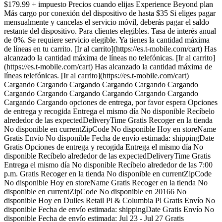
$179.99 + impuesto Precios cuando elijas Experience Beyond plan
Más cargo por conexión del dispositivo de hasta $35 Si eliges pagar
mensualmente y cancelas el servicio móvil, deberás pagar el saldo
restante del dispositivo. Para clientes elegibles. Tasa de interés anual
de 0%. Se requiere servicio elegible. Ya tienes la cantidad máxima
de líneas en tu carrito. [Ir al carrito](https://es.t-mobile.com/cart) Has
alcanzado la cantidad máxima de líneas no telefónicas. [Ir al carrito]
(https://es.t-mobile.com/cart) Has alcanzado la cantidad máxima de
líneas telefónicas. [Ir al carrito](https://es.t-mobile.com/cart)
Cargando Cargando Cargando Cargando Cargando Cargando
Cargando Cargando Cargando Cargando Cargando Cargando
Cargando Cargando opciones de entrega, por favor espera Opciones
de entrega y recogida Entrega el mismo día No disponible Recíbelo
alrededor de las expectedDeliveryTime Gratis Recoger en la tienda
No disponible en currentZipCode No disponible Hoy en storeName
Gratis Envío No disponible Fecha de envío estimada: shippingDate
Gratis Opciones de entrega y recogida Entrega el mismo día No
disponible Recíbelo alrededor de las expectedDeliveryTime Gratis
Entrega el mismo día No disponible Recíbelo alrededor de las 7:00
p.m. Gratis Recoger en la tienda No disponible en currentZipCode
No disponible Hoy en storeName Gratis Recoger en la tienda No
disponible en currentZipCode No disponible en 20166 No
disponible Hoy en Dulles Retail Pl & Columbia Pl Gratis Envío No
disponible Fecha de envío estimada: shippingDate Gratis Envío No
disponible Fecha de envío estimada: Jul 23 - Jul 27 Gratis