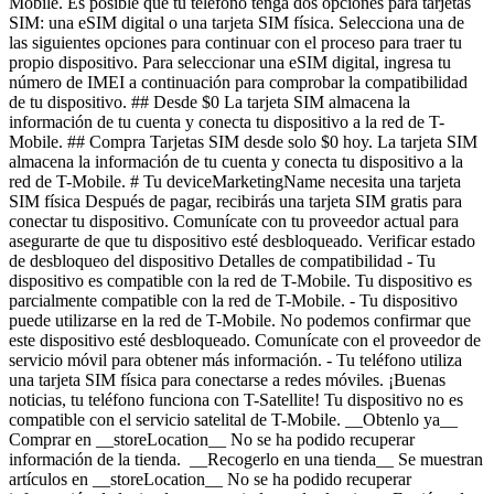
Mobile. Es posible que tu teléfono tenga dos opciones para tarjetas
SIM: una eSIM digital o una tarjeta SIM física. Selecciona una de
las siguientes opciones para continuar con el proceso para traer tu
propio dispositivo. Para seleccionar una eSIM digital, ingresa tu
número de IMEI a continuación para comprobar la compatibilidad
de tu dispositivo. ## Desde $0 La tarjeta SIM almacena la
información de tu cuenta y conecta tu dispositivo a la red de T-
Mobile. ## Compra Tarjetas SIM desde solo $0 hoy. La tarjeta SIM
almacena la información de tu cuenta y conecta tu dispositivo a la
red de T-Mobile. # Tu deviceMarketingName necesita una tarjeta
SIM física Después de pagar, recibirás una tarjeta SIM gratis para
conectar tu dispositivo. Comunícate con tu proveedor actual para
asegurarte de que tu dispositivo esté desbloqueado. Verificar estado
de desbloqueo del dispositivo Detalles de compatibilidad - Tu
dispositivo es compatible con la red de T-Mobile. Tu dispositivo es
parcialmente compatible con la red de T-Mobile. - Tu dispositivo
puede utilizarse en la red de T-Mobile. No podemos confirmar que
este dispositivo esté desbloqueado. Comunícate con el proveedor de
servicio móvil para obtener más información. - Tu teléfono utiliza
una tarjeta SIM física para conectarse a redes móviles. ¡Buenas
noticias, tu teléfono funciona con T-Satellite! Tu dispositivo no es
compatible con el servicio satelital de T-Mobile. __Obtenlo ya__
Comprar en __storeLocation__ No se ha podido recuperar
información de la tienda. __Recogerlo en una tienda__ Se muestran
artículos en __storeLocation__ No se ha podido recuperar