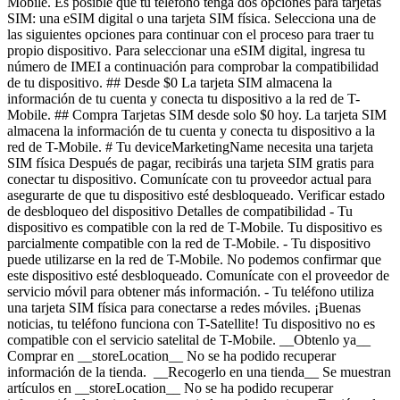
Mobile. Es posible que tu teléfono tenga dos opciones para tarjetas
SIM: una eSIM digital o una tarjeta SIM física. Selecciona una de
las siguientes opciones para continuar con el proceso para traer tu
propio dispositivo. Para seleccionar una eSIM digital, ingresa tu
número de IMEI a continuación para comprobar la compatibilidad
de tu dispositivo. ## Desde $0 La tarjeta SIM almacena la
información de tu cuenta y conecta tu dispositivo a la red de T-
Mobile. ## Compra Tarjetas SIM desde solo $0 hoy. La tarjeta SIM
almacena la información de tu cuenta y conecta tu dispositivo a la
red de T-Mobile. # Tu deviceMarketingName necesita una tarjeta
SIM física Después de pagar, recibirás una tarjeta SIM gratis para
conectar tu dispositivo. Comunícate con tu proveedor actual para
asegurarte de que tu dispositivo esté desbloqueado. Verificar estado
de desbloqueo del dispositivo Detalles de compatibilidad - Tu
dispositivo es compatible con la red de T-Mobile. Tu dispositivo es
parcialmente compatible con la red de T-Mobile. - Tu dispositivo
puede utilizarse en la red de T-Mobile. No podemos confirmar que
este dispositivo esté desbloqueado. Comunícate con el proveedor de
servicio móvil para obtener más información. - Tu teléfono utiliza
una tarjeta SIM física para conectarse a redes móviles. ¡Buenas
noticias, tu teléfono funciona con T-Satellite! Tu dispositivo no es
compatible con el servicio satelital de T-Mobile. __Obtenlo ya__
Comprar en __storeLocation__ No se ha podido recuperar
información de la tienda. __Recogerlo en una tienda__ Se muestran
artículos en __storeLocation__ No se ha podido recuperar