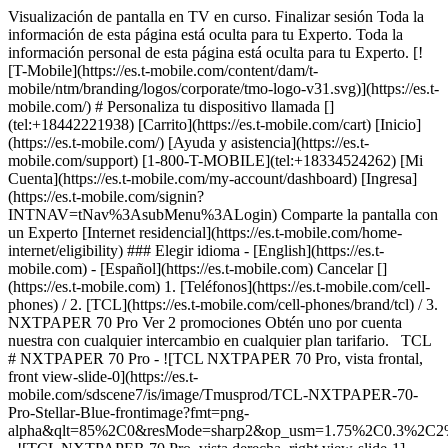
Visualización de pantalla en TV en curso. Finalizar sesión Toda la
información de esta página está oculta para tu Experto. Toda la
información personal de esta página está oculta para tu Experto. [!
[T-Mobile](https://es.t-mobile.com/content/dam/t-
mobile/ntm/branding/logos/corporate/tmo-logo-v31.svg)](https://es.t-
mobile.com/) # ​​​​​​​Personaliza tu dispositivo llamada []
(tel:+18442221938) [Carrito](https://es.t-mobile.com/cart) [Inicio]
(https://es.t-mobile.com/) [Ayuda y asistencia](https://es.t-
mobile.com/support) [1-800-T-MOBILE](tel:+18334524262) [Mi
Cuenta](https://es.t-mobile.com/my-account/dashboard) [Ingresa]
(https://es.t-mobile.com/signin?
INTNAV=tNav%3AsubMenu%3ALogin) Comparte la pantalla con
un Experto [Internet residencial](https://es.t-mobile.com/home-
internet/eligibility) ### Elegir idioma - [English](https://es.t-
mobile.com) - [Español](https://es.t-mobile.com) Cancelar []
(https://es.t-mobile.com) 1. [Teléfonos](https://es.t-mobile.com/cell-
phones) / 2. [TCL](https://es.t-mobile.com/cell-phones/brand/tcl) / 3.
NXTPAPER 70 Pro Ver 2 promociones Obtén uno por cuenta
nuestra con cualquier intercambio en cualquier plan tarifario. TCL
# NXTPAPER 70 Pro - ![TCL NXTPAPER 70 Pro, vista frontal,
front view-slide-0](https://es.t-
mobile.com/sdscene7/is/image/Tmusprod/TCL-NXTPAPER-70-
Pro-Stellar-Blue-frontimage?fmt=png-
alpha&qlt=85%2C0&resMode=sharp2&op_usm=1.75%2C0.3%2C2