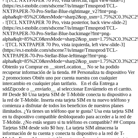
- ![TCL NXTPAPER 70 Pro, vista derecha, right view-slide-1]
(https://es.t-mobile.com/sdscene7/is/image/Tmusprod/TCL-
NXTPAPER-70-Pro-Stellar-Blue-rightimage_v2?fmt=png-
alpha&qlt=85%2C0&resMode=sharp2&op_usm=1.75%2C0.3%2C2
- ![TCL NXTPAPER 70 Pro, vista posterior, back view-slide-2]
(https://es.t-mobile.com/sdscene7/is/image/Tmusprod/TCL-
NXTPAPER-70-Pro-Stellar-Blue-backimage?fmt=png-
alpha&qlt=85%2C0&resMode=sharp2&op_usm=1.75%2C0.3%2C2
- ![TCL NXTPAPER 70 Pro, vista izquierda, left view-slide-3]
(https://es.t-mobile.com/sdscene7/is/image/Tmusprod/TCL-
NXTPAPER-70-Pro-Stellar-Blue-leftimage?fmt=png-
alpha&qlt=85%2C0&resMode=sharp2&op_usm=1.75%2C0.3%2C2
Obtenlo ya Comprar en __storeLocation__ No se ha podido
recuperar información de la tienda. ## ​​​​​​​Personaliza tu dispositivo Ver
2 promociones Obtén uno por cuenta nuestra con cualquier
intercambio en cualquier plan tarifario. En el día Entrega a
sddZipcode o __enviarlo__ al seleccionar Enviármelo en el carrito.
## Desde $0 Una tarjeta SIM de T-Mobile conecta tu dispositivo a
la red de T-Mobile. Inserta esta tarjeta SIM en tu nuevo teléfono y
comienza a disfrutar de todos los beneficios de nuestros planes
ilimitados. ¿Ya tienes un teléfono que te gusta? Usa esta tarjeta SIM
en tu dispositivo compatible desbloqueado para acceder a la red de
T-Mobile. ¿No estás seguro si tu teléfono es compatible? ## Compra
Tarjetas SIM desde solo $0 hoy. La tarjeta SIM almacena la
información de tu cuenta y conecta tu dispositivo a la red de T-