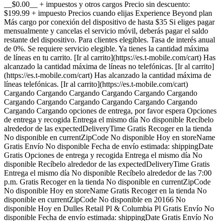
__$0.00__ + impuestos y otros cargos Precio sin descuento:
$199.99 + impuesto Precios cuando elijas Experience Beyond plan
Más cargo por conexión del dispositivo de hasta $35 Si eliges pagar
mensualmente y cancelas el servicio móvil, deberás pagar el saldo
restante del dispositivo. Para clientes elegibles. Tasa de interés anual
de 0%. Se requiere servicio elegible. Ya tienes la cantidad máxima
de líneas en tu carrito. [Ir al carrito](https://es.t-mobile.com/cart) Has
alcanzado la cantidad máxima de líneas no telefónicas. [Ir al carrito]
(https://es.t-mobile.com/cart) Has alcanzado la cantidad máxima de
líneas telefónicas. [Ir al carrito](https://es.t-mobile.com/cart)
Cargando Cargando Cargando Cargando Cargando Cargando
Cargando Cargando Cargando Cargando Cargando Cargando
Cargando Cargando opciones de entrega, por favor espera Opciones
de entrega y recogida Entrega el mismo día No disponible Recíbelo
alrededor de las expectedDeliveryTime Gratis Recoger en la tienda
No disponible en currentZipCode No disponible Hoy en storeName
Gratis Envío No disponible Fecha de envío estimada: shippingDate
Gratis Opciones de entrega y recogida Entrega el mismo día No
disponible Recíbelo alrededor de las expectedDeliveryTime Gratis
Entrega el mismo día No disponible Recíbelo alrededor de las 7:00
p.m. Gratis Recoger en la tienda No disponible en currentZipCode
No disponible Hoy en storeName Gratis Recoger en la tienda No
disponible en currentZipCode No disponible en 20166 No
disponible Hoy en Dulles Retail Pl & Columbia Pl Gratis Envío No
disponible Fecha de envío estimada: shippingDate Gratis Envío No