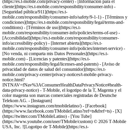
(https://es.t-mobile.com/privacy-center) - [Información para el
cliente](https://es.t-mobile.com/responsibility/consumer-info) -
[Seguridad pública/911](https://es.t-
mobile.com/responsibility/consumer-info/safety/9-1-1) - [Términos y
condiciones](https://es.t-mobile.com/responsibility/legal/terms-and-
conditions) - [Términos de uso](https://es.t-
mobile.com/responsibility/consumer-info/policies/terms-of-use) -
[Accesibilidad](https://es.t-mobile.com/responsibility/consumer-
info/accessibility-policy) - [Internet abierta](https://es.t-
mobile.com/responsibility/consumer-info/policies/internet-service) -
[No venda, ni comparta mis Datos Personales](https://es.t-
mobile.com) - [Licencias y patentes](https://es.t-
mobile.com/responsibility/legal/licenses-and-patents) - [Aviso de
privacidad de datos de salud del consumidor](https://es.t-
mobile.com/privacy-center/privacy-notices/t-mobile-privacy-
notice.html?
INTNAV=fNav%3AConsumerHealthDataPrivacyNotice#health-
data-privacy-notice) - T-Mobile, el logotipo de la T, Magenta y el
color magenta son marcas comerciales registradas de Deutsche
Telekom AG.
- [Instagram]
(https://www.instagram.com/tmobilelatino/) - [Facebook]
(https://www.facebook.com/TMobileLatino?ref=ts&fref=ts) - [X]
(https://twitter.com/TMobileLatino) - [You Tube]
(https://www.youtube.com/user/TMobile/custom) © 2026 T‑Mobile
USA, Inc. ![Logotipo de T-Mobile](https://es.t-