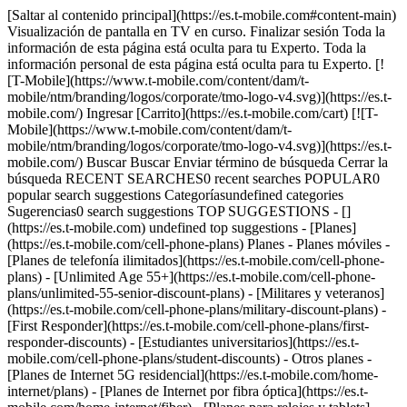
[Saltar al contenido principal](https://es.t-mobile.com#content-main) Visualización de pantalla en TV en curso. Finalizar sesión Toda la información de esta página está oculta para tu Experto. Toda la información personal de esta página está oculta para tu Experto. [![T-Mobile](https://www.t-mobile.com/content/dam/t-mobile/ntm/branding/logos/corporate/tmo-logo-v4.svg)](https://es.t-mobile.com/) Ingresar [Carrito](https://es.t-mobile.com/cart) [![T-Mobile](https://www.t-mobile.com/content/dam/t-mobile/ntm/branding/logos/corporate/tmo-logo-v4.svg)](https://es.t-mobile.com/) Buscar Buscar Enviar término de búsqueda Cerrar la búsqueda RECENT SEARCHES0 recent searches POPULAR0 popular search suggestions Categoríasundefined categories Sugerencias0 search suggestions TOP SUGGESTIONS - [](https://es.t-mobile.com) undefined top suggestions - [Planes](https://es.t-mobile.com/cell-phone-plans) Planes - Planes móviles - [Planes de telefonía ilimitados](https://es.t-mobile.com/cell-phone-plans) - [Unlimited Age 55+](https://es.t-mobile.com/cell-phone-plans/unlimited-55-senior-discount-plans) - [Militares y veteranos](https://es.t-mobile.com/cell-phone-plans/military-discount-plans) - [First Responder](https://es.t-mobile.com/cell-phone-plans/first-responder-discounts) - [Estudiantes universitarios](https://es.t-mobile.com/cell-phone-plans/student-discounts) - Otros planes - [Planes de Internet 5G residencial](https://es.t-mobile.com/home-internet/plans) - [Planes de Internet por fibra óptica](https://es.t-mobile.com/home-internet/fiber) - [Planes para relojes y tablets](https://es.t-mobile.com/cell-phone-plans/affordable-data-plans) - [Planes de teléfonos prepagados](https://es.prepaid.t-mobile.com/prepaid-plans) - [Planes telefónicos para empresas](https://es.t-mobile.com/business/wireless-business-plans) - [Teléfonos y dispositivos](https://es.t-mobile.com/cell-phones) Teléfonos y dispositivos - [Teléfonos](https://es.t-mobile.com/cell-phones) - [Teléfonos 5G](https://es.t-mobile.com/5g/phones) - [Tablets](https://es.t-mobile.com/tablets) - [Relojes inteligentes](https://es.t-mobile.com/smart-watches) - [Hotspots y más](https://es.t-mobile.com/hotspots-iot-connected-devices) - [Accesorios](https://es.t-mobile.com/accessories) - [Trae tu propio dispositivo](https://es.t-mobile.com/resources/bring-your-own-phone) - [Ideas de regalos tecnológicos](https://es.t-mobile.com/devices/tech-gifts) - [Ofertas](https://es.t-mobile.com/offers) Ofertas - [Ver ofertas](https://es.t-mobile.com/offers) - [Apple](https://es.t-mobile.com/offers/apple-iphone-deals) - [Samsung](https://es.t-mobile.com/offers/samsung-phone-deals) - [Motorola](https://es.t-mobile.com/offers/motorola-phone-deals) - [Google](https://es.t-mobile.com/offers/google-phone-deals) - [Revvl](https://es.t-mobile.com/offers/t-mobile-revvl-phone-deals) - [Teléfonos gratis y con cero de pago inicial](https://es.t-mobile.com/switch/free-cell-phone-with-plan) - [Cobertura](https://es.t-mobile.com/coverage/network) Cobertura - [Nuestra red](https://es.t-mobile.com/coverage/network) - [Mapa de cobertura 4G y 5G](https://es.t-mobile.com/coverage/coverage-map) - [Qué es 5G](https://es.t-mobile.com/5g) - [Servicio de telefonía por satélite](https://es.t-mobile.com/coverage/satellite-phone-service) - [Zonas rurales y pequeños pueblos](https://es.t-mobile.com/coverage/small-towns-rural-areas) - [Prueba nuestra red](https://es.t-mobile.com/offers/free-trial) - [Noticias sobre 5G](https://es.t-mobile.com/news/category/network) - [Internet residencial](https://es.t-mobile.com/home-internet/eligibility) - [Síguenos](https://es.t-mobile.com/resources/how-to-join-us) Síguenos - Cámbiate a T-Mobile - [Cómo cambiarte](https://es.t-mobile.com/resources/how-to-join-us) - [Trae tu teléfono](https://es.t-mobile.com/resources/bring-your-own-phone) - [Conserva tu número](https://es.t-mobile.com/resources/keep-your-number) - [Cámbiate y quédatelo](https://es.t-mobile.com/switch/keep-phone-switch-from-verizon-or-att) - [Family Freedom](https://es.t-mobile.com/switch/pay-off-carrier-etf-phone-deal) - [Prueba nuestra red](https://es.t-mobile.com/offers/free-trial) - Beneficios para clientes - [Ver todos los beneficios](https://es.t-mobile.com/benefits) - [Encuentra tu razón](https://es.t-mobile.com/membership) - [Televisión y streaming](https://es.t-mobile.com/tv-streaming) - [Beneficios para viajes](https://es.t-mobile.com/benefits/travel) - [Beneficios para conciertos y música](https://es.t-mobile.com/benefits/music-deals) - [Bloquea llamadas fraudulentas](https://es.t-mobile.com/benefits/scam-shield) - [T-Mobile Tuesdays](https://es.t-mobile.com/offers/t-mobile-tuesdays) [Encuentra una tienda](https://es.t-mobile.com/stores/locator?INTNAV=tNav%3AStoreLocator) [Contacto y asistencia](https://es.t-mobile.com/contact-us) Contacto y asistencia - [1-800-T-MOBILE](tel:1-800-866-2453) - [Revisar un pedido](https://es.t-mobile.com/orders/order-status) - [Ayuda y asistencia](https://es.t-mobile.com/support) - Comparte la pantalla con un Experto [Carrito](https://es.t-mobile.com/cart) Buscar Buscar Enviar término de búsqueda Cerrar la búsqueda RECENT SEARCHES0 recent searches POPULAR0 popular search suggestions Categoríasundefined categories Sugerencias0 search suggestions TOP SUGGESTIONS - [](https://es.t-mobile.com) undefined top suggestions Mi cuenta [Ingresar](https://es.t-mobile.com/account/dashboard) [Volver a mi cuenta](https://es.t-mobile.com/account/dashboard) - [Pagar factura](https://es.t-mobile.com/bill/summary) - [Agregar](https://es.t-mobile.com/commerce/device-intent?INTNAV=tNav%3AMyAccount%3AAddALine) - [Actualizar](https://es.t-mobile.com/purchase/shop) - [Revisar un pedido](https://es.t-mobile.com/orders/check-order) - [Pregunta a la comunidad](https://es.t-mobile.com/community/?INTNAV=tNav%3AMyAccount%3ACommunity) más de T-Mobile - [Wireless (Móvil)](https://es.t-mobile.com/) - [Empresas](https://es.t-mobile.com/business) - [Prepagado](https://es.prepaid.t-mobile.com/home) - [Internet](https://es.t-mobile.com/home-internet) Legal - [Aviso de Privacidad](https://es.t-mobile.com/privacy-center/our-practices/privacy-policy) - [No venda, ni comparta mis Datos Personales](https://es.t-mobile.com/dns?Brand=Magenta&Site=Sell_Web&Origin_URL=https%3A%2F%2Fwww.t-mobile.com) - [Centro de Privacidad](https://es.t-mobile.com/privacy-center) [](https://es.t-mobile.com) ![](https://es.t-mobile.com/sdscene7/is/image/Tmusprod/T-Satellite_w-Starlink_Tag_Logo?ts=1777013077268&%24pngtransparent%24&dpr=off) # La versión beta de T-Satellite ya cerró, pero aún puedes probar T-Satellite y más como parte de la prueba de T-Mobile. Prueba nuestra red y beneficios exclusivos gratis por 30 días, que incluyen T-Satellite. [Obtén una prueba de T-Mobile en la app T-Life](https://secure.t-mobile.com/network) Siguiente Enviar [](https://es.t-mobile.com) Requiere usuario de red que no sea de T-Mobile elegible y dispositivo desbloqueado compatible para la prueba. ## No encontramos el número de teléfono que ingresaste Utiliza el número con el que te inscribiste o completa tu inscripción para continuar. __Registrarse__ # Siéntete tranquilo con Textos al 911 de T-Mobile (T-911) # Vamos a conectarte con T-Satellite # Vamos a conectarte con T-Satellite Mantente conectado a los servicios de emergencia vía satélite, incluso en lugares donde las torres celulares no tienen cobertura. Ingresa tu información de contacto para comenzar. Nombre * Apellido * Dirección de email * Número de teléfono móvil * Enviaremos un código de verificación a este número. Siguiente Enviar [](https://es.t-mobile.com) # Verifica tu número de teléfono Ingresa el código de 6 dígitos que enviamos al número que termina en __phoneLast4__ PIN único * Enviar Enviar Volver a enviar código [](https://es.t-mobile.com) Se produjo un error al verificar tu PIN. Intenta nuevamente. Las llamadas de voz, incluidas las llamadas al 911, no son compatibles con el servicio satelital en este momento. Existen circunstancias en las que el servicio de texto al 911 por satélite puede no estar disponible o puede estar limitado en comparación con el servicio de texto al 911 tradicional. Esas circunstancias pueden incluir posibles demoras en la conexión del servicio de texto al 911, posible incapacidad para determinar tu ubicación y número de teléfono, posibles consecuencias de entrar o salir de la cobertura terrestre durante un intercambio de mensajes de texto, posible incapacidad de tu dispositivo para conectarse al satélite y posibles problemas en la conexión entre redes satelitales y terrestres. Algunos mensajes de texto al 911 vía satélite pueden enviarse a un centro de llamadas de emergencia, en lugar de a un punto de respuesta del 911 tradicional. Es posible que el centro de llamadas de emergencia no pueda comunicarse con las autoridades de emergencia locales o que demoren en hacerlo. Todos los mensajes satelitales, incluidos los mensajes al 911, están sujetos a retrasos en la entrega. Algunos factores de riesgo importantes podrían hacer que los resultados futuros reales y otros eventos futuros difieran significativamente de los actualmente previstos por el equipo directivo, como, entre otros: el período de tiempo y la finalización de los acuerdos relacionados con la construcción de nuestra nueva red y el tiempo y los costos relacionados con la construcción de la red. Oferta por tiempo limitado; sujeta a cambio. Requiere servicio satelital de T-Mobile elegible. El servicio se renueva automáticamente a $10/mes o al precio vigente en ese momento hasta que se cancele. Máximo de 12 líneas/cuenta. 1 oferta/cuenta. Como en todos los planes, las características pueden cambiar o descontinuarse en cualquier momento. Consultar los