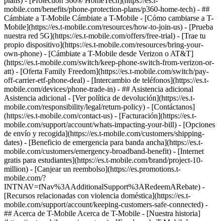
plans) - [Protection 360® HomeTech](https://es.t-
mobile.com/benefits/phone-protection-plans/p360-home-tech) - ##
Cámbiate a T-Mobile Cámbiate a T-Mobile - [Cómo cambiarse a T-
Mobile](https://es.t-mobile.com/resources/how-to-join-us) - [Prueba
nuestra red 5G](https://es.t-mobile.com/offers/free-trial) - [Trae tu
propio dispositivo](https://es.t-mobile.com/resources/bring-your-
own-phone) - [Cámbiate a T-Mobile desde Verizon o AT&T]
(https://es.t-mobile.com/switch/keep-phone-switch-from-verizon-or-
att) - [Oferta Family Freedom](https://es.t-mobile.com/switch/pay-
off-carrier-etf-phone-deal) - [Intercambio de teléfonos](https://es.t-
mobile.com/devices/phone-trade-in) - ## Asistencia adicional
Asistencia adicional - [Ver política de devolución](https://es.t-
mobile.com/responsibility/legal/return-policy) - [Contáctanos]
(https://es.t-mobile.com/contact-us) - [Facturación](https://es.t-
mobile.com/support/account/whats-impacting-your-bill) - [Opciones
de envío y recogida](https://es.t-mobile.com/customers/shipping-
dates) - [Beneficio de emergencia para banda ancha](https://es.t-
mobile.com/customers/emergency-broadband-benefit) - [Internet
gratis para estudiantes](https://es.t-mobile.com/brand/project-10-
million) - [Canjear un reembolso](https://es.promotions.t-
mobile.com/?
INTNAV=fNav%3AAdditionalSupport%3ARedeemARebate) -
[Recursos relacionadas con violencia doméstica](https://es.t-
mobile.com/support/account/keeping-customers-safe-connected) -
## Acerca de T-Mobile Acerca de T-Mobile - [Nuestra historia]