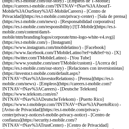
(https://es.t-mobile.com/our-story) - [Empleos de T-Mobile]
(https://careers.t-mobile.com/?INTNAV=fNav%3AAboutT-
Mobile%3AOurStory%3AT-MobileCareers) - [Centro de
Privacidad](https://es.t-mobile.com/privacy-center) - [Sala de prensa]
(https://es.t-mobile.com/news) - [Responsabilidad corporativa]
(https://es.t-mobile.com/responsibility) [![T-Mobile](https://es.t-
mobile.com/content/dam/t-
mobile/ntm/branding/logos/corporate/tmo-logo-white-v4.svg)]
(https://es.t-mobile.com/) - [Instagram]
(https://www.instagram.com/tmobilelatino/) - [Facebook]
(https://www.facebook.com/TMobileLatino?ref=ts&fref=ts) - [X]
(https://twitter.com/TMobileLatino) - [You Tube]
(https://www.youtube.com/user/TMobile/custom)
- [Acerca de]
(https://es.t-mobile.com/our-story) - [Relaciones con inversionistas]
(https://investor.t-mobile.com/default.aspx?
INTNAV=fNav%3AInvestorRelations) - [Prensa](https://es.t-
mobile.com/news) - [Empleos](https://careers.t-mobile.com?
INTNAV=fNav%3ACareers) - [Deutsche Telekom]
(https://www.telekom.com/en?
INTNAV=fNav%3ADeutscheTelekom) - [Puerto Rico]
(https://www.t-mobilepr.com/?INTNAV=fNav%3APuertoRico)
-
[Aviso de Privacidad](https://es.t-mobile.com/privacy-
center/privacy-notices/t-mobile-privacy-notice) - [Centro de
confianza](https://security.t-mobile.com/?
INTNAV=fNav%3ATrustCenter) - [Centro de Privacidad]