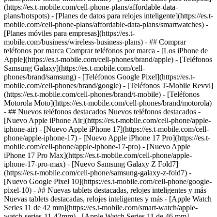
(https://es.t-mobile.com/cell-phone-plans/affordable-data-
plans/hotspots) - [Planes de datos para relojes inteligente](https://es.t-
mobile.com/cell-phone-plans/affordable-data-plans/smartwatches) -
[Planes móviles para empresas](https://es.t-
mobile.com/business/wireless-business-plans) - ## Comprar
teléfonos por marca Comprar teléfonos por marca - [Los iPhone de
Apple](https://es.t-mobile.com/cell-phones/brand/apple) - [Teléfonos
Samsung Galaxy](https://es.t-mobile.com/cell-
phones/brand/samsung) - [Teléfonos Google Pixel](https://es.t-
mobile.com/cell-phones/brand/google) - [Teléfonos T-Mobile Revvl]
(https://es.t-mobile.com/cell-phones/brand/t-mobile) - [Teléfonos
Motorola Moto](https://es.t-mobile.com/cell-phones/brand/motorola)
- ## Nuevos teléfonos destacados Nuevos teléfonos destacados -
[Nuevo Apple iPhone Air](https://es.t-mobile.com/cell-phone/apple-
iphone-air) - [Nuevo Apple iPhone 17](https://es.t-mobile.com/cell-
phone/apple-iphone-17) - [Nuevo Apple iPhone 17 Pro](https://es.t-
mobile.com/cell-phone/apple-iphone-17-pro) - [Nuevo Apple
iPhone 17 Pro Max](https://es.t-mobile.com/cell-phone/apple-
iphone-17-pro-max) - [Nuevo Samsung Galaxy Z Fold7]
(https://es.t-mobile.com/cell-phone/samsung-galaxy-z-fold7) -
[Nuevo Google Pixel 10](https://es.t-mobile.com/cell-phone/google-
pixel-10) - ## Nuevas tablets destacadas, relojes inteligentes y más
Nuevas tablets destacadas, relojes inteligentes y más - [Apple Watch
Series 11 de 42 mm](https://es.t-mobile.com/smart-watch/apple-
watch-series-11-42mm) - [Apple Watch Series 11 de 46 mm]