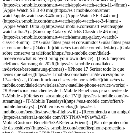
(https://es.t-mobile.com/smart-watch/apple-watch-series-11-46mm) -
[Apple Watch SE 3 40 mm](https://es.t-mobile.com/smart-
watch/apple-watch-se-3-40mm) - [Apple Watch SE 3 44 mm]
(https://es.t-mobile.com/smart-watch/apple-watch-se-3-44mm) -
[Apple Watch Ultra 3](https://es.t-mobile.com/smart-watch/apple-
watch-ultra-3) - [Samsung Galaxy Watch8 Classic de 46 mm]
(https://es.t-mobile.com/smart-watch/samsung-galaxy-watch8-
classic-46mm) - ## Guías útiles para el consumidor Guías útiles para
el consumidor - [Dialed In](https://es.t-mobile.com/dialed-in) - [Guía
sobre conserva tu teléfono](https://es.t-mobile.com/dialed-
in/devices/what-is-byod-bring-your-own-device) - [Los 6 mejores
teléfonos Samsung de 2026](https://es.t-mobile.com/dialed-
in/devices/best-samsung-phones) - [iPhone 17 Series: todo lo que
tienes que saber](https://es.t-mobile.com/dialed-in/devices/iphone-
17-series) - [¿Cómo funciona el servicio por satélite?](https://es.t-
mobile.com/dialed-in/wireless/how-satellite-phone-service-works) -
## Beneficios para clientes de T-Mobile Beneficios para clientes de
T-Mobile - [Ofertas en streaming de TV](https://es.t-mobile.com/tv-
streaming) - [T-Mobile Tuesdays](https://es.t-mobile.com/offers/t-
mobile-tuesdays) - [Wifi en los vuelos](https://es.t-
mobile.com/benefits/travel/in-flight-wifi) - [Recomienda a un amigo]
(https://es.referral.t-mobile.com/?INTNAV=fNav%3AT-
MobileCustomerBenefits%3ARefer-a-Friend) - [Plan de protección
de dispositivos](https://es.t-mobile.com/benefits/phone-protection-