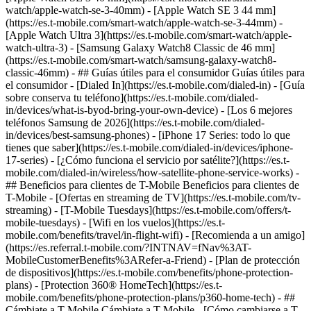
watch/apple-watch-se-3-40mm) - [Apple Watch SE 3 44 mm]
(https://es.t-mobile.com/smart-watch/apple-watch-se-3-44mm) -
[Apple Watch Ultra 3](https://es.t-mobile.com/smart-watch/apple-
watch-ultra-3) - [Samsung Galaxy Watch8 Classic de 46 mm]
(https://es.t-mobile.com/smart-watch/samsung-galaxy-watch8-
classic-46mm) - ## Guías útiles para el consumidor Guías útiles para
el consumidor - [Dialed In](https://es.t-mobile.com/dialed-in) - [Guía
sobre conserva tu teléfono](https://es.t-mobile.com/dialed-
in/devices/what-is-byod-bring-your-own-device) - [Los 6 mejores
teléfonos Samsung de 2026](https://es.t-mobile.com/dialed-
in/devices/best-samsung-phones) - [iPhone 17 Series: todo lo que
tienes que saber](https://es.t-mobile.com/dialed-in/devices/iphone-
17-series) - [¿Cómo funciona el servicio por satélite?](https://es.t-
mobile.com/dialed-in/wireless/how-satellite-phone-service-works) -
## Beneficios para clientes de T-Mobile Beneficios para clientes de
T-Mobile - [Ofertas en streaming de TV](https://es.t-mobile.com/tv-
streaming) - [T-Mobile Tuesdays](https://es.t-mobile.com/offers/t-
mobile-tuesdays) - [Wifi en los vuelos](https://es.t-
mobile.com/benefits/travel/in-flight-wifi) - [Recomienda a un amigo]
(https://es.referral.t-mobile.com/?INTNAV=fNav%3AT-
MobileCustomerBenefits%3ARefer-a-Friend) - [Plan de protección
de dispositivos](https://es.t-mobile.com/benefits/phone-protection-
plans) - [Protection 360® HomeTech](https://es.t-
mobile.com/benefits/phone-protection-plans/p360-home-tech) - ##
Cámbiate a T-Mobile Cámbiate a T-Mobile - [Cómo cambiarse a T-