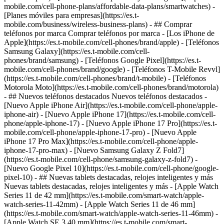
mobile.com/cell-phone-plans/affordable-data-plans/smartwatches) -
[Planes móviles para empresas](https://es.t-
mobile.com/business/wireless-business-plans) - ## Comprar
teléfonos por marca Comprar teléfonos por marca - [Los iPhone de
Apple](https://es.t-mobile.com/cell-phones/brand/apple) - [Teléfonos
Samsung Galaxy](https://es.t-mobile.com/cell-
phones/brand/samsung) - [Teléfonos Google Pixel](https://es.t-
mobile.com/cell-phones/brand/google) - [Teléfonos T-Mobile Revvl]
(https://es.t-mobile.com/cell-phones/brand/t-mobile) - [Teléfonos
Motorola Moto](https://es.t-mobile.com/cell-phones/brand/motorola)
- ## Nuevos teléfonos destacados Nuevos teléfonos destacados -
[Nuevo Apple iPhone Air](https://es.t-mobile.com/cell-phone/apple-
iphone-air) - [Nuevo Apple iPhone 17](https://es.t-mobile.com/cell-
phone/apple-iphone-17) - [Nuevo Apple iPhone 17 Pro](https://es.t-
mobile.com/cell-phone/apple-iphone-17-pro) - [Nuevo Apple
iPhone 17 Pro Max](https://es.t-mobile.com/cell-phone/apple-
iphone-17-pro-max) - [Nuevo Samsung Galaxy Z Fold7]
(https://es.t-mobile.com/cell-phone/samsung-galaxy-z-fold7) -
[Nuevo Google Pixel 10](https://es.t-mobile.com/cell-phone/google-
pixel-10) - ## Nuevas tablets destacadas, relojes inteligentes y más
Nuevas tablets destacadas, relojes inteligentes y más - [Apple Watch
Series 11 de 42 mm](https://es.t-mobile.com/smart-watch/apple-
watch-series-11-42mm) - [Apple Watch Series 11 de 46 mm]
(https://es.t-mobile.com/smart-watch/apple-watch-series-11-46mm) -
[Apple Watch SE 3 40 mm](https://es.t-mobile.com/smart-