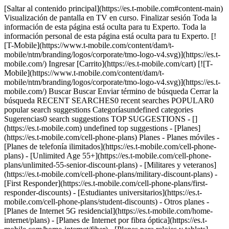
[Saltar al contenido principal](https://es.t-mobile.com#content-main) Visualización de pantalla en TV en curso. Finalizar sesión Toda la información de esta página está oculta para tu Experto. Toda la información personal de esta página está oculta para tu Experto. [![T-Mobile](https://www.t-mobile.com/content/dam/t-mobile/ntm/branding/logos/corporate/tmo-logo-v4.svg)](https://es.t-mobile.com/) Ingresar [Carrito](https://es.t-mobile.com/cart) [![T-Mobile](https://www.t-mobile.com/content/dam/t-mobile/ntm/branding/logos/corporate/tmo-logo-v4.svg)](https://es.t-mobile.com/) Buscar Buscar Enviar término de búsqueda Cerrar la búsqueda RECENT SEARCHES0 recent searches POPULAR0 popular search suggestions Categoríasundefined categories Sugerencias0 search suggestions TOP SUGGESTIONS - [](https://es.t-mobile.com) undefined top suggestions - [Planes](https://es.t-mobile.com/cell-phone-plans) Planes - Planes móviles - [Planes de telefonía ilimitados](https://es.t-mobile.com/cell-phone-plans) - [Unlimited Age 55+](https://es.t-mobile.com/cell-phone-plans/unlimited-55-senior-discount-plans) - [Militares y veteranos](https://es.t-mobile.com/cell-phone-plans/military-discount-plans) - [First Responder](https://es.t-mobile.com/cell-phone-plans/first-responder-discounts) - [Estudiantes universitarios](https://es.t-mobile.com/cell-phone-plans/student-discounts) - Otros planes - [Planes de Internet 5G residencial](https://es.t-mobile.com/home-internet/plans) - [Planes de Internet por fibra óptica](https://es.t-mobile.com/home-internet/fiber) - [Planes para relojes y tablets](https://es.t-mobile.com/cell-phone-plans/affordable-data-plans) - [Planes de teléfonos prepagados](https://es.prepaid.t-mobile.com/prepaid-plans) - [Planes telefónicos para empresas](https://es.t-mobile.com/business/wireless-business-plans) - [Teléfonos y dispositivos](https://es.t-mobile.com/cell-phones) Teléfonos y dispositivos - [Teléfonos](https://es.t-mobile.com/cell-phones) - [Teléfonos 5G](https://es.t-mobile.com/5g/phones) - [Tablets](https://es.t-mobile.com/tablets) - [Relojes inteligentes](https://es.t-mobile.com/smart-watches) - [Hotspots y más](https://es.t-mobile.com/hotspots-iot-connected-devices) - [Accesorios](https://es.t-mobile.com/accessories) - [Trae tu propio dispositivo](https://es.t-mobile.com/resources/bring-your-own-phone) - [Ideas de regalos tecnológicos](https://es.t-mobile.com/devices/tech-gifts) - [Ofertas](https://es.t-mobile.com/offers) Ofertas - [Ver ofertas](https://es.t-mobile.com/offers) - [Apple](https://es.t-mobile.com/offers/apple-iphone-deals) - [Samsung](https://es.t-mobile.com/offers/samsung-phone-deals) - [Motorola](https://es.t-mobile.com/offers/motorola-phone-deals) - [Google](https://es.t-mobile.com/offers/google-phone-deals) - [Revvl](https://es.t-mobile.com/offers/t-mobile-revvl-phone-deals) - [Teléfonos gratis y con cero de pago inicial](https://es.t-mobile.com/switch/free-cell-phone-with-plan) - [Cobertura](https://es.t-mobile.com/coverage/network) Cobertura - [Nuestra red](https://es.t-mobile.com/coverage/network) - [Mapa de cobertura 4G y 5G](https://es.t-mobile.com/coverage/coverage-map) - [Qué es 5G](https://es.t-mobile.com/5g) - [Servicio de telefonía por satélite](https://es.t-mobile.com/coverage/satellite-phone-service) - [Zonas rurales y pequeños pueblos](https://es.t-mobile.com/coverage/small-towns-rural-areas) - [Prueba nuestra red](https://es.t-mobile.com/offers/free-trial) - [Noticias sobre 5G](https://es.t-mobile.com/news/category/network) - [Internet residencial](https://es.t-mobile.com/home-internet/eligibility) - [Síguenos](https://es.t-mobile.com/resources/how-to-join-us) Síguenos - Cámbiate a T-Mobile - [Cómo cambiarte](https://es.t-mobile.com/resources/how-to-join-us) - [Trae tu teléfono](https://es.t-mobile.com/resources/bring-your-own-phone) - [Conserva tu número](https://es.t-mobile.com/resources/keep-your-number) - [Cámbiate y quédatelo](https://es.t-mobile.com/switch/keep-phone-switch-from-verizon-or-att) - [Family Freedom](https://es.t-mobile.com/switch/pay-off-carrier-etf-phone-deal) - [Prueba nuestra red](https://es.t-mobile.com/offers/free-trial) - Beneficios para clientes - [Ver todos los beneficios](https://es.t-mobile.com/benefits) - [Encuentra tu razón](https://es.t-mobile.com/membership) - [Televisión y streaming](https://es.t-mobile.com/tv-streaming) - [Beneficios para viajes](https://es.t-mobile.com/benefits/travel) - [Beneficios para conciertos y música](https://es.t-mobile.com/benefits/music-deals) - [Bloquea llamadas fraudulentas](https://es.t-mobile.com/benefits/scam-shield) - [T-Mobile Tuesdays](https://es.t-mobile.com/offers/t-mobile-tuesdays) [Encuentra una tienda](https://es.t-mobile.com/stores/locator?INTNAV=tNav%3AStoreLocator) [Contacto y asistencia](https://es.t-mobile.com/contact-us) Contacto y asistencia - [1-800-T-MOBILE](tel:1-800-866-2453) - [Revisar un pedido](https://es.t-mobile.com/orders/order-status) - [Ayuda y asistencia](https://es.t-mobile.com/support) - Comparte la pantalla con un Experto [Carrito](https://es.t-mobile.com/cart) Buscar Buscar Enviar término de búsqueda Cerrar la búsqueda RECENT SEARCHES0 recent searches POPULAR0 popular search suggestions Categoríasundefined categories Sugerencias0 search suggestions TOP SUGGESTIONS - [](https://es.t-mobile.com) undefined top suggestions Mi cuenta [Ingresar](https://es.t-mobile.com/account/dashboard) [Volver a mi cuenta](https://es.t-mobile.com/account/dashboard) - [Pagar factura](https://es.t-mobile.com/bill/summary) - [Agregar](https://es.t-mobile.com/commerce/device-intent?INTNAV=tNav%3AMyAccount%3AAddALine) - [Actualizar](https://es.t-mobile.com/purchase/shop) - [Revisar un pedido](https://es.t-mobile.com/orders/check-order) - [Pregunta a la comunidad](https://es.t-mobile.com/community/?INTNAV=tNav%3AMyAccount%3ACommunity) más de T-Mobile - [Wireless (Móvil)](https://es.t-mobile.com/) - [Empresas](https://es.t-mobile.com/business) - [Prepagado](https://es.prepaid.t-mobile.com/home) - [Internet](https://es.t-mobile.com/home-internet) Legal - [Aviso de Privacidad](https://es.t-mobile.com/privacy-center/our-practices/privacy-policy) - [No venda, ni comparta mis Datos Personales](https://es.t-mobile.com/dns?Brand=Magenta&Site=Sell_Web&Origin_URL=https%3A%2F%2Fwww.t-mobile.com) - [Centro de Privacidad](https://es.t-mobile.com/privacy-center) [](https://es.t-mobile.com) # AVISO DE INCORPORACIÓN DE UN NUEVO CÓDIGO DE ÁREA AL 209 ## AVISO DE INCORPORACIÓN DE UN NUEVO CÓDIGO DE ÁREA AL 209 La Comisión de Servicios Públicos de California (CPUC) comenzará el proceso de introducir un nuevo código al área que actualmente corresponde al código de área 209, ya que se espera que todos los prefijos disponibles del código de área 209 hayan sido utilizados para diciembre de 2022. Tras la aprobación de la CPUC, el nuevo código de área se introducirá además del código de área 209 usando el método de combinación. La CPUC sacó un webcast grabado para informar al público sobre la combinación y la incorporación del nuevo código de área al 209. Los temas tratados en el webcast grabado incluyen: (1) historia del código de área 209; (2) proceso de relevo de código de área; (3) método de relevo por combinación; (4) efectos de la combinación pendiente y (5) períodos de implementación. El webcast grabado estará disponible en [https://www.cpuc.ca.gov/AreaCodes](https://www.cpuc.ca.gov/AreaCodes/) a partir del 1 de junio de 2021. Toda persona que tenga un comentario puede enviarlo a la Oficina del Asesor Público de la CPUC por correo electrónico a la dirección [public.advisor@cpuc.ca.gov](mailto:public.advisor@cpuc.ca.gov) o por correo postal a 320 W. 4th Street, Suite 500, Los Angeles, CA 90013 antes del 1 de agosto de 2021. También se puede solicitar una copia de las diapositivas de la presentación del webcast contactando a la Oficina del Asesor Público de la CPUC por email a la dirección [public.advisor@cpuc.ca.gov](mailto:public.advisor@cpuc.ca.gov) o por teléfono al (866) 836-7825. ## ¡Hola! ¿Deseas mantener la sesión abierta? Para mantener la seguridad de tus cuentas, se cerrará automáticamente tu sesión en: Sí, mantener la sesión abierta No, cerrar la sesión ## Comparte tu pantalla mientras estás en una llamada o en la tienda __Recibe ayuda personalizada de un experto en tiempo real__ - Por tu seguridad, la información personal, las pestañas y las notificaciones se ocultan automáticamente. - Puedes dejar de compartir la pantalla en cualquier momento. - Los expertos solo pueden ver lo que hay en T-Mobile.com. - No uses la función para compartir pantalla mientras conduces o en cualquier situación en la que no sea seguro concentrarte en la pantalla. Al hacer clic en "Aceptar y continuar", das tu consentimiento para que el experto vea tu pantalla con el fin de ayudarte con la navegación. Esta sesión puede ser grabada. Para conocer más, visita el [__Aviso de privacidad de T-Mobile__](https://es.t-mobile.com/privacy-center/privacy-notices/t-mobile-privacy-notice). Aceptar y continuar No, gracias __Siguiente:__ genera un código para compartir con el experto ## Comparte este código con el Experto code Una vez que el experto haya ingresado correctamente tu código, esta ventana se cerrará y se continuará con la sesión. ## ¿Permitir compartir pantalla con tu experto? Los datos personales y confidenciales se ocultan por tu seguridad y privacidad. Permitir No permitir ## ¿Finalizar tu sesión? Al finalizar la sesión, dejarás de compartir la pantalla, pero no finalizarás la llamada. Terminar sesión Continuar sesión ## Tu sesión ha terminado Tu pantalla ya no se comparte con tu Experto. Aceptar Volver a compartir ## Ya estás en una sesión activa OK ## Tu código ha caducado Genera uno nu