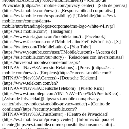
Mobile%3AOurStory%3AT-MobileCareers) - [Centro de
Privacidad](https://es.t-mobile.com/privacy-center) - [Sala de prensa]
(https://es.t-mobile.com/news) - [Responsabilidad corporativa]
(https://es.t-mobile.com/responsibility) [![T-Mobile](https://es.t-
mobile.com/content/dam/t-
mobile/ntm/branding/logos/corporate/tmo-logo-white-v4.svg)]
(https://es.t-mobile.com/) - [Instagram]
(https://www.instagram.com/tmobilelatino/) - [Facebook]
(https://www.facebook.com/TMobileLatino?ref=ts&fref=ts) - [X]
(https://twitter.com/TMobileLatino) - [You Tube]
(https://www.youtube.com/user/TMobile/custom)
- [Acerca de]
(https://es.t-mobile.com/our-story) - [Relaciones con inversionistas]
(https://investor.t-mobile.com/default.aspx?
INTNAV=fNav%3AInvestorRelations) - [Prensa](https://es.t-
mobile.com/news) - [Empleos](https://careers.t-mobile.com?
INTNAV=fNav%3ACareers) - [Deutsche Telekom]
(https://www.telekom.com/en?
INTNAV=fNav%3ADeutscheTelekom) - [Puerto Rico]
(https://www.t-mobilepr.com/?INTNAV=fNav%3APuertoRico)
-
[Aviso de Privacidad](https://es.t-mobile.com/privacy-
center/privacy-notices/t-mobile-privacy-notice) - [Centro de
confianza](https://security.t-mobile.com/?
INTNAV=fNav%3ATrustCenter) - [Centro de Privacidad]
(https://es.t-mobile.com/privacy-center) - [Información para el
cliente](https://es.t-mobile.com/responsibility/consumer-info) -