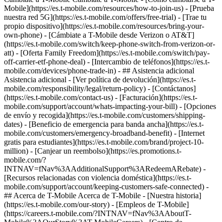
Mobile](https://es.t-mobile.com/resources/how-to-join-us) - [Prueba
nuestra red 5G](https://es.t-mobile.com/offers/free-trial) - [Trae tu
propio dispositivo](https://es.t-mobile.com/resources/bring-your-
own-phone) - [Cámbiate a T-Mobile desde Verizon o AT&T]
(https://es.t-mobile.com/switch/keep-phone-switch-from-verizon-or-
att) - [Oferta Family Freedom](https://es.t-mobile.com/switch/pay-
off-carrier-etf-phone-deal) - [Intercambio de teléfonos](https://es.t-
mobile.com/devices/phone-trade-in) - ## Asistencia adicional
Asistencia adicional - [Ver política de devolución](https://es.t-
mobile.com/responsibility/legal/return-policy) - [Contáctanos]
(https://es.t-mobile.com/contact-us) - [Facturación](https://es.t-
mobile.com/support/account/whats-impacting-your-bill) - [Opciones
de envío y recogida](https://es.t-mobile.com/customers/shipping-
dates) - [Beneficio de emergencia para banda ancha](https://es.t-
mobile.com/customers/emergency-broadband-benefit) - [Internet
gratis para estudiantes](https://es.t-mobile.com/brand/project-10-
million) - [Canjear un reembolso](https://es.promotions.t-
mobile.com/?
INTNAV=fNav%3AAdditionalSupport%3ARedeemARebate) -
[Recursos relacionadas con violencia doméstica](https://es.t-
mobile.com/support/account/keeping-customers-safe-connected) -
## Acerca de T-Mobile Acerca de T-Mobile - [Nuestra historia]
(https://es.t-mobile.com/our-story) - [Empleos de T-Mobile]
(https://careers.t-mobile.com/?INTNAV=fNav%3AAboutT-