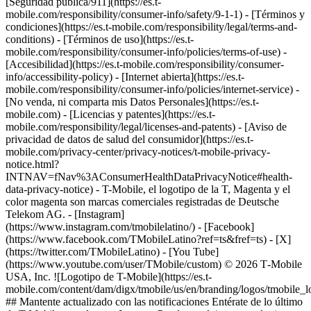
[Seguridad pública/911](https://es.t-
mobile.com/responsibility/consumer-info/safety/9-1-1) - [Términos y
condiciones](https://es.t-mobile.com/responsibility/legal/terms-and-
conditions) - [Términos de uso](https://es.t-
mobile.com/responsibility/consumer-info/policies/terms-of-use) -
[Accesibilidad](https://es.t-mobile.com/responsibility/consumer-
info/accessibility-policy) - [Internet abierta](https://es.t-
mobile.com/responsibility/consumer-info/policies/internet-service) -
[No venda, ni comparta mis Datos Personales](https://es.t-
mobile.com) - [Licencias y patentes](https://es.t-
mobile.com/responsibility/legal/licenses-and-patents) - [Aviso de
privacidad de datos de salud del consumidor](https://es.t-
mobile.com/privacy-center/privacy-notices/t-mobile-privacy-
notice.html?
INTNAV=fNav%3AConsumerHealthDataPrivacyNotice#health-
data-privacy-notice) - T-Mobile, el logotipo de la T, Magenta y el
color magenta son marcas comerciales registradas de Deutsche
Telekom AG.
- [Instagram]
(https://www.instagram.com/tmobilelatino/) - [Facebook]
(https://www.facebook.com/TMobileLatino?ref=ts&fref=ts) - [X]
(https://twitter.com/TMobileLatino) - [You Tube]
(https://www.youtube.com/user/TMobile/custom) © 2026 T‑Mobile
USA, Inc. ![Logotipo de T-Mobile](https://es.t-
mobile.com/content/dam/digx/tmobile/us/en/branding/logos/tmobile_
## Mantente actualizado con las notificaciones Entérate de lo último