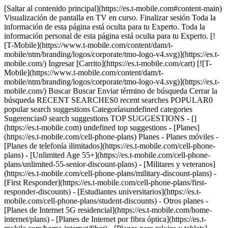
[Saltar al contenido principal](https://es.t-mobile.com#content-main) Visualización de pantalla en TV en curso. Finalizar sesión Toda la información de esta página está oculta para tu Experto. Toda la información personal de esta página está oculta para tu Experto. [![T-Mobile](https://www.t-mobile.com/content/dam/t-mobile/ntm/branding/logos/corporate/tmo-logo-v4.svg)](https://es.t-mobile.com/) Ingresar [Carrito](https://es.t-mobile.com/cart) [![T-Mobile](https://www.t-mobile.com/content/dam/t-mobile/ntm/branding/logos/corporate/tmo-logo-v4.svg)](https://es.t-mobile.com/) Buscar Buscar Enviar término de búsqueda Cerrar la búsqueda RECENT SEARCHES0 recent searches POPULAR0 popular search suggestions Categoríasundefined categories Sugerencias0 search suggestions TOP SUGGESTIONS - [](https://es.t-mobile.com) undefined top suggestions - [Planes](https://es.t-mobile.com/cell-phone-plans) Planes - Planes móviles - [Planes de telefonía ilimitados](https://es.t-mobile.com/cell-phone-plans) - [Unlimited Age 55+](https://es.t-mobile.com/cell-phone-plans/unlimited-55-senior-discount-plans) - [Militares y veteranos](https://es.t-mobile.com/cell-phone-plans/military-discount-plans) - [First Responder](https://es.t-mobile.com/cell-phone-plans/first-responder-discounts) - [Estudiantes universitarios](https://es.t-mobile.com/cell-phone-plans/student-discounts) - Otros planes - [Planes de Internet 5G residencial](https://es.t-mobile.com/home-internet/plans) - [Planes de Internet por fibra óptica](https://es.t-mobile.com/home-internet/fiber) - [Planes para relojes y tablets](https://es.t-mobile.com/cell-phone-plans/affordable-data-plans) - [Planes de teléfonos prepagados](https://es.prepaid.t-mobile.com/prepaid-plans) - [Planes telefónicos para empresas](https://es.t-mobile.com/business/wireless-business-plans) - [Teléfonos y dispositivos](https://es.t-mobile.com/cell-phones) Teléfonos y dispositivos - [Teléfonos](https://es.t-mobile.com/cell-phones) - [Teléfonos 5G](https://es.t-mobile.com/5g/phones) - [Tablets](https://es.t-mobile.com/tablets) - [Relojes inteligentes](https://es.t-mobile.com/smart-watches) - [Hotspots y más](https://es.t-mobile.com/hotspots-iot-connected-devices) - [Accesorios](https://es.t-mobile.com/accessories) - [Trae tu propio dispositivo](https://es.t-mobile.com/resources/bring-your-own-phone) - [Ideas de regalos tecnológicos](https://es.t-mobile.com/devices/tech-gifts) - [Ofertas](https://es.t-mobile.com/offers) Ofertas - [Ver ofertas](https://es.t-mobile.com/offers) - [Apple](https://es.t-mobile.com/offers/apple-iphone-deals) - [Samsung](https://es.t-mobile.com/offers/samsung-phone-deals) - [Motorola](https://es.t-mobile.com/offers/motorola-phone-deals) - [Google](https://es.t-mobile.com/offers/google-phone-deals) - [Revvl](https://es.t-mobile.com/offers/t-mobile-revvl-phone-deals) - [Teléfonos gratis y con cero de pago inicial](https://es.t-mobile.com/switch/free-cell-phone-with-plan) - [Cobertura](https://es.t-mobile.com/coverage/network) Cobertura - [Nuestra red](https://es.t-mobile.com/coverage/network) - [Mapa de cobertura 4G y 5G](https://es.t-mobile.com/coverage/coverage-map) - [Qué es 5G](https://es.t-mobile.com/5g) - [Servicio de telefonía por satélite](https://es.t-mobile.com/coverage/satellite-phone-service) - [Zonas rurales y pequeños pueblos](https://es.t-mobile.com/coverage/small-towns-rural-areas) - [Prueba nuestra red](https://es.t-mobile.com/offers/free-trial) - [Noticias sobre 5G](https://es.t-mobile.com/news/category/network) - [Internet residencial](https://es.t-mobile.com/home-internet/eligibility) - [Síguenos](https://es.t-mobile.com/resources/how-to-join-us) Síguenos - Cámbiate a T-Mobile - [Cómo cambiarte](https://es.t-mobile.com/resources/how-to-join-us) - [Trae tu teléfono](https://es.t-mobile.com/resources/bring-your-own-phone) - [Conserva tu número](https://es.t-mobile.com/resources/keep-your-number) - [Cámbiate y quédatelo](https://es.t-mobile.com/switch/keep-phone-switch-from-verizon-or-att) - [Family Freedom](https://es.t-mobile.com/switch/pay-off-carrier-etf-phone-deal) - [Prueba nuestra red](https://es.t-mobile.com/offers/free-trial) - Beneficios para clientes - [Ver todos los beneficios](https://es.t-mobile.com/benefits) - [Encuentra tu razón](https://es.t-mobile.com/membership) - [Televisión y streaming](https://es.t-mobile.com/tv-streaming) - [Beneficios para viajes](https://es.t-mobile.com/benefits/travel) - [Beneficios para conciertos y música](https://es.t-mobile.com/benefits/music-deals) - [Bloquea llamadas fraudulentas](https://es.t-mobile.com/benefits/scam-shield) - [T-Mobile Tuesdays](https://es.t-mobile.com/offers/t-mobile-tuesdays) [Encuentra una tienda](https://es.t-mobile.com/stores/locator?INTNAV=tNav%3AStoreLocator) [Contacto y asistencia](https://es.t-mobile.com/contact-us) Contacto y asistencia - [1-800-T-MOBILE](tel:1-800-866-2453) - [Revisar un pedido](https://es.t-mobile.com/orders/order-status) - [Ayuda y asistencia](https://es.t-mobile.com/support) - Comparte la pantalla con un Experto [Carrito](https://es.t-mobile.com/cart) Buscar Buscar Enviar término de búsqueda Cerrar la búsqueda RECENT SEARCHES0 recent searches POPULAR0 popular search suggestions Categoríasundefined categories Sugerencias0 search suggestions TOP SUGGESTIONS - [](https://es.t-mobile.com) undefined top suggestions Mi cuenta [Ingresar](https://es.t-mobile.com/account/dashboard) [Volver a mi cuenta](https://es.t-mobile.com/account/dashboard) - [Pagar factura](https://es.t-mobile.com/bill/summary) - [Agregar](https://es.t-mobile.com/commerce/device-intent?INTNAV=tNav%3AMyAccount%3AAddALine) - [Actualizar](https://es.t-mobile.com/purchase/shop) - [Revisar un pedido](https://es.t-mobile.com/orders/check-order) - [Pregunta a la comunidad](https://es.t-mobile.com/community/?INTNAV=tNav%3AMyAccount%3ACommunity) más de T-Mobile - [Wireless (Móvil)](https://es.t-mobile.com/) - [Empresas](https://es.t-mobile.com/business) - [Prepagado](https://es.prepaid.t-mobile.com/home) - [Internet](https://es.t-mobile.com/home-internet) Legal - [Aviso de Privacidad](https://es.t-mobile.com/privacy-center/our-practices/privacy-policy) - [No venda, ni comparta mis Datos Personales](https://es.t-mobile.com/dns?Brand=Magenta&Site=Sell_Web&Origin_URL=https%3A%2F%2Fwww.t-mobile.com) - [Centro de Privacidad](https://es.t-mobile.com/privacy-center) [](https://es.t-mobile.com) A partir del 23 de enero de 2020 # ¿Tienes que llamar a un número 909? A partir de ahora necesitarás diez dígitos. __Marca (909) + el número de siete dígitos.__ Además, un código de área 840 adicional comenzará a usarse para el área actual del 909, a partir del 23 de febrero de 2021. ![Un mapa que muestra San Bernardino y las áreas circundantes, con el código de área 909 y el nuevo código de área 840.](https://es.t-mobile.com/sdscene7/is/image/Tmusprod/673677-ca-area-code-3?ts=1684352046152&fmt=png-alpha&qlt=85%2C0&resMode=sharp2&op_usm=1.75%2C0.3%2C2%2C0&dpr=off) ## ¿Tienes que llamar a un número 909? A partir de ahora necesitarás diez dígitos. __¡Prepárate para cambiar la manera de marcar tus llamadas!__ Para asegurar una oferta continua de números de teléfono, se agregará el nuevo código de área 840 al área del actual código 909. Este proceso se conoce como superposición de códigos de área. La superposición requerirá que todas las llamadas se completen usando un nuevo procedimiento de marcado. ## ¿Qué es la superposición de códigos de área? Una superposición es la incorporación de otro código de área (840) a la misma región geográfica de un código de área existente (909). Una superposición no requiere que los clientes cambien su código de área actual, pero sí requiere que usen un nuevo procedimiento de marcado para completar las llamadas telefónicas. Al implementarse una superposición, los clientes deben marcar "1" seguido del código de área y el número telefónico de siete dígitos para completar cada llamada, incluidas las llamadas dentro del mismo código de área. ## ¿Qué es la superposición de códigos de área? ## ¿Quién se verá afectado? Todos los clientes que tengan un número telefónico con código de área 909 o 840 se verán afectados. El código de área 909 se utiliza en la porción sudoeste del condado de San Bernardino, la porción este del condado de Los Angeles y pequeñas áreas de los condados de Orange y Riverside. El código de área 909 cubre las ciudades de Big Bear Lake, Calimesa, Chino, Chino Hills, Claremont, Colton, Diamond Bar, Eastvale, Fontana, Grand Terrace, Highland, Industry, La Verne, Loma Linda, Montclair, Ontario, Pomona, Rancho Cucamonga, Redlands, Rialto, San Bernardino, San Dimas, Upland, Walnut y Yucaipa. El nuevo código de área 840 cubrirá la misma área geográfica comprendida ahora por el actual código de área 909. ## ¿Quién se verá afectado? ## ¿Cuál es el nuevo procedimiento de marcado? Para hacer llamadas desde un teléfono de __línea fija__, el nuevo procedimiento de marcado requiere que toda persona cuyo código de área sea 909 o 840 marque __1 + código de área + número telefónico__. Esto significa que todas las llamadas del código de área 909 que actualmente se marcan con 7 dígitos tendrán que efectuarse marcando 11 dígitos, con el nuevo procedimiento de marcado de 1 + código de área + número telefónico. Para hacer llamadas desde un __celular__, se puede marcar el __código de área + el número telefónico o 1 + código de área + número telefónico__ al hacer una llamada desde un número telefónico con el código de área 909 o 840. ## ¿Cuál es el nuevo procedimiento de marcado? ## ¿Cuándo comenzará este cambio? A partir del __23 de enero de 2021__, __deberás__ usar el nuevo procedimiento de marcado, descrito más arriba. A partir de esta fecha inclusive, si no utilizas el nuevo