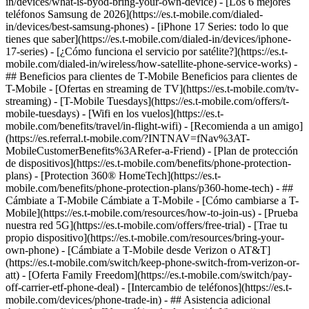
in/devices/what-is-byod-bring-your-own-device) - [Los 6 mejores
teléfonos Samsung de 2026](https://es.t-mobile.com/dialed-
in/devices/best-samsung-phones) - [iPhone 17 Series: todo lo que
tienes que saber](https://es.t-mobile.com/dialed-in/devices/iphone-
17-series) - [¿Cómo funciona el servicio por satélite?](https://es.t-
mobile.com/dialed-in/wireless/how-satellite-phone-service-works) -
## Beneficios para clientes de T-Mobile Beneficios para clientes de
T-Mobile - [Ofertas en streaming de TV](https://es.t-mobile.com/tv-
streaming) - [T-Mobile Tuesdays](https://es.t-mobile.com/offers/t-
mobile-tuesdays) - [Wifi en los vuelos](https://es.t-
mobile.com/benefits/travel/in-flight-wifi) - [Recomienda a un amigo]
(https://es.referral.t-mobile.com/?INTNAV=fNav%3AT-
MobileCustomerBenefits%3ARefer-a-Friend) - [Plan de protección
de dispositivos](https://es.t-mobile.com/benefits/phone-protection-
plans) - [Protection 360® HomeTech](https://es.t-
mobile.com/benefits/phone-protection-plans/p360-home-tech) - ##
Cámbiate a T-Mobile Cámbiate a T-Mobile - [Cómo cambiarse a T-
Mobile](https://es.t-mobile.com/resources/how-to-join-us) - [Prueba
nuestra red 5G](https://es.t-mobile.com/offers/free-trial) - [Trae tu
propio dispositivo](https://es.t-mobile.com/resources/bring-your-
own-phone) - [Cámbiate a T-Mobile desde Verizon o AT&T]
(https://es.t-mobile.com/switch/keep-phone-switch-from-verizon-or-
att) - [Oferta Family Freedom](https://es.t-mobile.com/switch/pay-
off-carrier-etf-phone-deal) - [Intercambio de teléfonos](https://es.t-
mobile.com/devices/phone-trade-in) - ## Asistencia adicional