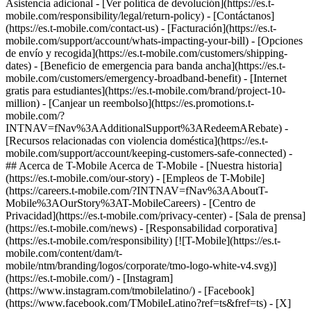
Asistencia adicional - [Ver política de devolución](https://es.t-
mobile.com/responsibility/legal/return-policy) - [Contáctanos]
(https://es.t-mobile.com/contact-us) - [Facturación](https://es.t-
mobile.com/support/account/whats-impacting-your-bill) - [Opciones
de envío y recogida](https://es.t-mobile.com/customers/shipping-
dates) - [Beneficio de emergencia para banda ancha](https://es.t-
mobile.com/customers/emergency-broadband-benefit) - [Internet
gratis para estudiantes](https://es.t-mobile.com/brand/project-10-
million) - [Canjear un reembolso](https://es.promotions.t-
mobile.com/?
INTNAV=fNav%3AAdditionalSupport%3ARedeemARebate) -
[Recursos relacionadas con violencia doméstica](https://es.t-
mobile.com/support/account/keeping-customers-safe-connected) -
## Acerca de T-Mobile Acerca de T-Mobile - [Nuestra historia]
(https://es.t-mobile.com/our-story) - [Empleos de T-Mobile]
(https://careers.t-mobile.com/?INTNAV=fNav%3AAboutT-
Mobile%3AOurStory%3AT-MobileCareers) - [Centro de
Privacidad](https://es.t-mobile.com/privacy-center) - [Sala de prensa]
(https://es.t-mobile.com/news) - [Responsabilidad corporativa]
(https://es.t-mobile.com/responsibility) [![T-Mobile](https://es.t-
mobile.com/content/dam/t-
mobile/ntm/branding/logos/corporate/tmo-logo-white-v4.svg)]
(https://es.t-mobile.com/) - [Instagram]
(https://www.instagram.com/tmobilelatino/) - [Facebook]
(https://www.facebook.com/TMobileLatino?ref=ts&fref=ts) - [X]