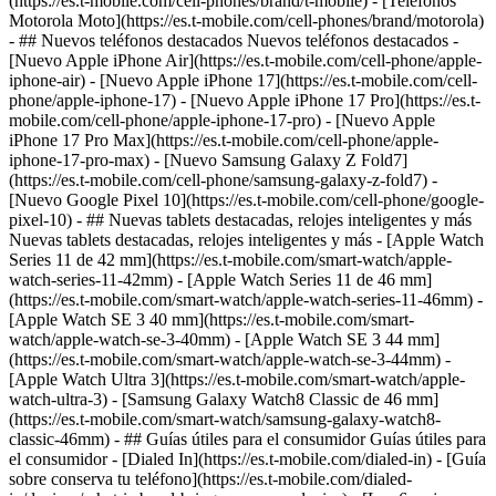
(https://es.t-mobile.com/cell-phones/brand/t-mobile) - [Teléfonos
Motorola Moto](https://es.t-mobile.com/cell-phones/brand/motorola)
- ## Nuevos teléfonos destacados Nuevos teléfonos destacados -
[Nuevo Apple iPhone Air](https://es.t-mobile.com/cell-phone/apple-
iphone-air) - [Nuevo Apple iPhone 17](https://es.t-mobile.com/cell-
phone/apple-iphone-17) - [Nuevo Apple iPhone 17 Pro](https://es.t-
mobile.com/cell-phone/apple-iphone-17-pro) - [Nuevo Apple
iPhone 17 Pro Max](https://es.t-mobile.com/cell-phone/apple-
iphone-17-pro-max) - [Nuevo Samsung Galaxy Z Fold7]
(https://es.t-mobile.com/cell-phone/samsung-galaxy-z-fold7) -
[Nuevo Google Pixel 10](https://es.t-mobile.com/cell-phone/google-
pixel-10) - ## Nuevas tablets destacadas, relojes inteligentes y más
Nuevas tablets destacadas, relojes inteligentes y más - [Apple Watch
Series 11 de 42 mm](https://es.t-mobile.com/smart-watch/apple-
watch-series-11-42mm) - [Apple Watch Series 11 de 46 mm]
(https://es.t-mobile.com/smart-watch/apple-watch-series-11-46mm) -
[Apple Watch SE 3 40 mm](https://es.t-mobile.com/smart-
watch/apple-watch-se-3-40mm) - [Apple Watch SE 3 44 mm]
(https://es.t-mobile.com/smart-watch/apple-watch-se-3-44mm) -
[Apple Watch Ultra 3](https://es.t-mobile.com/smart-watch/apple-
watch-ultra-3) - [Samsung Galaxy Watch8 Classic de 46 mm]
(https://es.t-mobile.com/smart-watch/samsung-galaxy-watch8-
classic-46mm) - ## Guías útiles para el consumidor Guías útiles para
el consumidor - [Dialed In](https://es.t-mobile.com/dialed-in) - [Guía
sobre conserva tu teléfono](https://es.t-mobile.com/dialed-