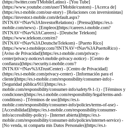
(https://twitter.com/TMobileLatino) - [You Tube]
(https://www.youtube.com/user/TMobile/custom)
- [Acerca de]
(https://es.t-mobile.com/our-story) - [Relaciones con inversionistas]
(https://investor.t-mobile.com/default.aspx?
INTNAV=fNav%3AInvestorRelations) - [Prensa](https://es.t-
mobile.com/news) - [Empleos](https://careers.t-mobile.com?
INTNAV=fNav%3ACareers) - [Deutsche Telekom]
(https://www.telekom.com/en?
INTNAV=fNav%3ADeutscheTelekom) - [Puerto Rico]
(https://www.t-mobilepr.com/?INTNAV=fNav%3APuertoRico)
-
[Aviso de Privacidad](https://es.t-mobile.com/privacy-
center/privacy-notices/t-mobile-privacy-notice) - [Centro de
confianza](https://security.t-mobile.com/?
INTNAV=fNav%3ATrustCenter) - [Centro de Privacidad]
(https://es.t-mobile.com/privacy-center) - [Información para el
cliente](https://es.t-mobile.com/responsibility/consumer-info) -
[Seguridad pública/911](https://es.t-
mobile.com/responsibility/consumer-info/safety/9-1-1) - [Términos y
condiciones](https://es.t-mobile.com/responsibility/legal/terms-and-
conditions) - [Términos de uso](https://es.t-
mobile.com/responsibility/consumer-info/policies/terms-of-use) -
[Accesibilidad](https://es.t-mobile.com/responsibility/consumer-
info/accessibility-policy) - [Internet abierta](https://es.t-
mobile.com/responsibility/consumer-info/policies/internet-service) -
[No venda, ni comparta mis Datos Personales](https://es.t-