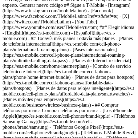
- ## Todavía más planes Todavía más planes - [Planes
de telefonía internacional](https://es.t-mobile.com/cell-phone-
plans/international-roaming-plans) - [Pases internacionales]
(https://es.t-mobile.com/cell-phone-plans/international-roaming-
plans/unlimited-calling-data-pass) - [Planes de Internet residencial]
(https://es.t-mobile.com/home-internet/plans) - [Combo de servicio
telefónico e Internet](https://es.t-mobile.com/cell-phone-
plans/phone-home-internet-bundle) - [Planes de datos para hotspots]
(https://es.t-mobile.com/cell-phone-plans/affordable-data-
plans/hotspots) - [Planes de datos para relojes inteligente](https://es.t-
mobile.com/cell-phone-plans/affordable-data-plans/smartwatches) -
[Planes móviles para empresas](https://es.t-
mobile.com/business/wireless-business-plans) - ## Comprar
teléfonos por marca Comprar teléfonos por marca - [Los iPhone de
Apple](https://es.t-mobile.com/cell-phones/brand/apple) - [Teléfonos
Samsung Galaxy](https://es.t-mobile.com/cell-
phones/brand/samsung) - [Teléfonos Google Pixel](https://es.t-
mobile.com/cell-phones/brand/google) - [Teléfonos T-Mobile Revvl]